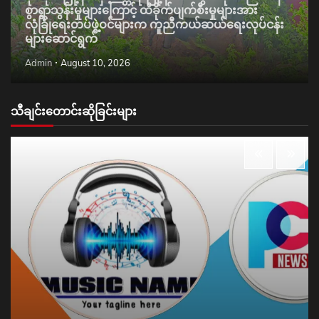
စွာရွာသွန်းမှုများကြောင့် ထိခိုက်ပျက်စီးမှုများအား
လုံခြုံရေးတပ်ဖွဲ့ဝင်များက ကူညီကယ်ဆယ်ရေးလုပ်ငန်း
များဆောင်ရွက်
Admin
August 10, 2026
သီချင်းတောင်းဆိုခြင်းများ