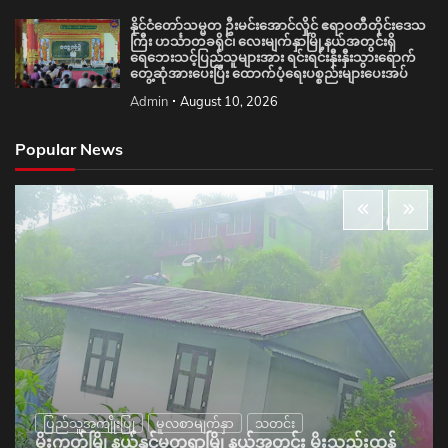
နိုင်ငံတော်သမ္မတ ဦးမင်းအောင်လှိုင် ဧရာဝတီတိုင်းဒေသ
ကြီး ဟင်္သာတခရိုင်၊ လေးမျက်နှာမြို့နယ်အတွင်းရှိ
ရေဘေးသင့်ပြည်သူများအား ရင်းရင်းနှီးနှီးသွားရောက်
တွေ့ဆုံအားပေးပြီး ထောက်ပံ့ရေးပစ္စည်းများပေးအပ်
Admin
August 10, 2026
Popular News
ပြည်သူ့အကျိုးပြု
မူလစာမျက်နှာ
သတင်း
မိုးကုတ်မြို့နယ်နှင့်မတ္တရာမြို့နယ်အတွင်း မိုးသည်းထန်