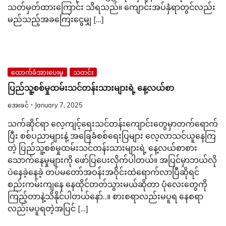
သတ်မှတ်ထားကြောင်း သိရသည်။ ကျောင်းအပ်နှံရာတွင်လည်း
မည်သည့်အခကြေးငွေမျှ […]
ထောက်ခံအားပေးမှု
သတင်း
ပြည်သူ့စစ်မှုထမ်းသင်တန်းသားများရဲ့ နေ့လယ်စာ
အေးခင်
January 7, 2025
သက်ဆိုင်ရာ လေ့ကျင့်ရေးသင်တန်းကျောင်းတွေမှာတက်ရောက်
ပြီး စစ်ပညာများနဲ့ အခြေခံစစ်ရေးပြများ လေ့လာသင်ယူနေကြ
တဲ့ ပြည်သူ့စစ်မှုထမ်းသင်တန်းသားများရဲ့ နေ့လယ်စာစား
သောက်နေမှုများကို ဖော်ပြပေးလိုက်ပါတယ်။ အပြင်မှာဘယ်လို
ပဲနေခဲ့နေခဲ့ တပ်မတော်အဝန်းအဝိုင်းထဲရောက်လာပြီဆိုရင်
စည်းကမ်းကျနေ နေထိုင်တတ်သွားမယ်ဆိုတာ ပုံလေးတွေကို
ကြည့်တာနဲ့သိနိုင်ပါတယ်နော်..။ စားစရာလည်းမပူရ နေစရာ
လည်းမပူရတဲ့အပြင် […]