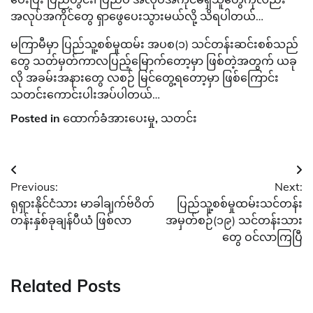
အလုပ်အကိုင်တွေ ရှာဖွေပေးသွားမယ်လို့ သိရပါတယ်…
မကြာမီမှာ ပြည်သူ့စစ်မှုထမ်း အပစ(၁) သင်တန်းဆင်းစစ်သည်
တွေ သတ်မှတ်ကာလပြည့်မြောက်တော့မှာ ဖြစ်တဲ့အတွက် ယခု
လို အခမ်းအနားတွေ လစဉ် မြင်တွေ့ရတော့မှာ ဖြစ်ကြောင်း
သတင်းကောင်းပါးအပ်ပါတယ်…
Posted in
ထောက်ခံအားပေးမှု
,
သတင်း
Post
Previous:
Next:
navigation
ရုရှားနိုင်ငံသား မာခါချက်ဗ်ဝိတ်
ပြည်သူ့စစ်မှုထမ်းသင်တန်း
တန်းနှစ်ခုချန်ပီယံ ဖြစ်လာ
အမှတ်စဉ်(၁၉) သင်တန်းသား
တွေ ဝင်လာကြပြီ
Related Posts