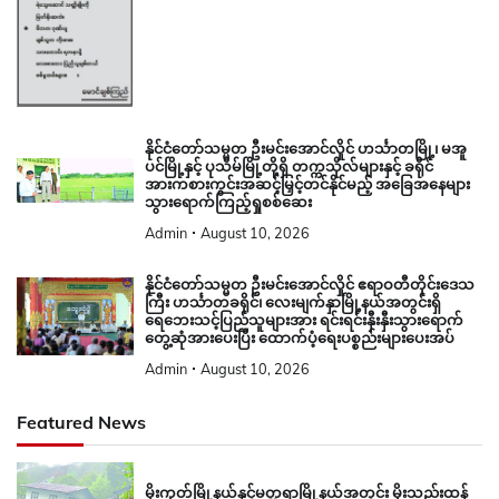
နိုင်ငံတော်သမ္မတ ဦးမင်းအောင်လှိုင် ဟင်္သာတမြို့၊ မအူ
ပင်မြို့နှင့် ပုသိမ်မြို့တို့ရှိ တက္ကသိုလ်များနှင့် ခရိုင်
အားကစားကွင်းအဆင့်မြှင့်တင်နိုင်မည့် အခြေအနေများ
သွားရောက်ကြည့်ရှုစစ်ဆေး
Admin
August 10, 2026
နိုင်ငံတော်သမ္မတ ဦးမင်းအောင်လှိုင် ဧရာဝတီတိုင်းဒေသ
ကြီး ဟင်္သာတခရိုင်၊ လေးမျက်နှာမြို့နယ်အတွင်းရှိ
ရေဘေးသင့်ပြည်သူများအား ရင်းရင်းနှီးနှီးသွားရောက်
တွေ့ဆုံအားပေးပြီး ထောက်ပံ့ရေးပစ္စည်းများပေးအပ်
Admin
August 10, 2026
Featured News
မိုးကုတ်မြို့နယ်နှင့်မတ္တရာမြို့နယ်အတွင်း မိုးသည်းထန်