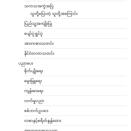
သကသအကွဲအပြဲ
သူတို့ပြောတဲ့ သူတို့အကြောင်း
ပြည်သူ့အကျိုးပြု
ပျော်ပွဲရွှင်ပွဲ
အားကစားသတင်း
နိုင်ငံတကာသတင်း
ပညာပေး
စိုက်ပျိုးရေး
မွေးမြူရေး
ကျန်းမာရေး
လက်မှုပညာ
စစ်ဘက်ဥပဒေ
လစာနှင့်စရိတ်နှုန်းထား
အထွေထွေဗဟုသုတ