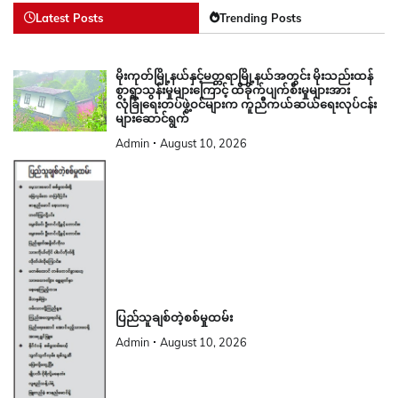
Latest Posts
Trending Posts
မိုးကုတ်မြို့နယ်နှင့်မတ္တရာမြို့နယ်အတွင်း မိုးသည်းထန်
စွာရွာသွန်းမှုများကြောင့် ထိခိုက်ပျက်စီးမှုများအား
လုံခြုံရေးတပ်ဖွဲ့ဝင်များက ကူညီကယ်ဆယ်ရေးလုပ်ငန်း
များဆောင်ရွက်
Admin
August 10, 2026
ပြည်သူချစ်တဲ့စစ်မှုထမ်း
Admin
August 10, 2026