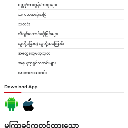
ဝတ္ထု/ကာတွန်း/ကဗျာများ
သကသအကွဲအပြဲ
သတင်း
သီချင်းတောင်းဆိုခြင်းများ
သူတို့ပြောတဲ့ သူတို့အကြောင်း
အထွေထွေဗဟုသုတ
အနုပညာရှင်သတင်းများ
အားကစားသတင်း
Download App
မကြာခင်ကတင်ထားသော