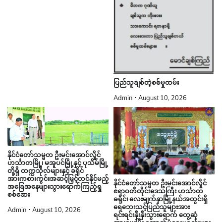
ပြည်သူချစ်တဲ့စစ်မှုထမ်း
Admin
August 10, 2026
နိုင်ငံတော်သမ္မတ ဦးမင်းအောင်လှိုင်
ဟင်္သာတမြို့၊ မအူပင်မြို့နှင့် ပုသိမ်မြို့
တို့ရှိ တက္ကသိုလ်များနှင့် ခရိုင်
အားကစားကွင်းအဆင့်မြှင့်တင်နိုင်မည့်
နိုင်ငံတော်သမ္မတ ဦးမင်းအောင်လှိုင်
အခြေအနေများသွားရောက်ကြည့်ရှု
ဧရာဝတီတိုင်းဒေသကြီး ဟင်္သာတ
စစ်ဆေး
ခရိုင်၊ လေးမျက်နှာမြို့နယ်အတွင်းရှိ
ရေဘေးသင့်ပြည်သူများအား
Admin
August 10, 2026
ရင်းရင်းနှီးနှီးသွားရောက် တွေ့ဆုံ