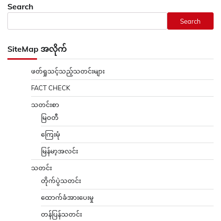
Search
Search
SiteMap အလိုက်
ဖတ်ရှုသင့်သည့်သတင်းများ
FACT CHECK
သတင်းစာ
မြဝတီ
ကြေးမုံ
မြန်မာ့အလင်း
သတင်း
တိုက်ပွဲသတင်း
ထောက်ခံအားပေးမှု
တန်ပြန်သတင်း