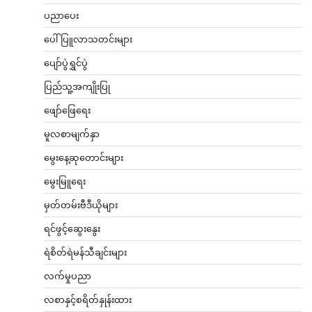
ပညာပေး
ပေါ်ပြူလာသတင်းများ
ပျော်ပွဲရွှင်ပွဲ
ပြည်သူ့အကျိုးပြု
ဖျော်ဖြေရေး
မူလစာမျက်နှာ
မွေးနေ့ဆုတောင်းများ
မွေးမြူရေး
မှတ်တမ်းဗီဒီယိုများ
ရင်ဖွင့်ဆွေးနွေး
ရဲစိတ်ရဲမန်သီချင်းများ
လက်မှုပညာ
လစာနှင့်စရိတ်နှုန်းထား