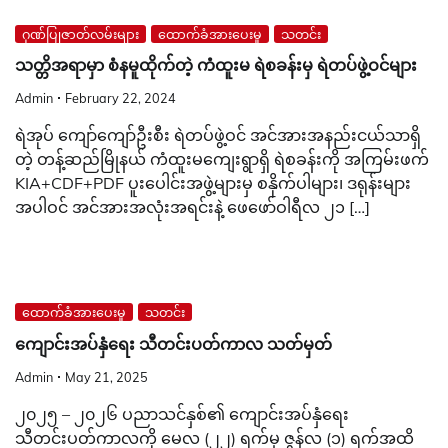
ဂုဏ်ပြုဇာတ်လမ်းများ
ထောက်ခံအားပေးမှု
သတင်း
သတ္တိအရာမှာ စံနမူထိုက်တဲ့ ကံထူးမ ရဲစခန်းမှ ရဲတပ်ဖွဲ့ဝင်များ
Admin
February 22, 2024
ရဲအုပ် ကျော်ကျော်ဦးစီး ရဲတပ်ဖွဲ့ဝင် အင်အားအနည်းငယ်သာရှိ
တဲ့ တန့်ဆည်မြိုနယ် ကံထူးမကျေးရွာရှိ ရဲစခန်းကို အကြမ်းဖက်
KIA+CDF+PDF ပူးပေါင်းအဖွဲ့များမှ စနိုက်ပါများ၊ ဒရုန်းများ
အပါဝင် အင်အားအလုံးအရင်းနဲ့ ဖေဖော်ဝါရီလ ၂၁ […]
ထောက်ခံအားပေးမှု
သတင်း
ကျောင်းအပ်နှံရေး သီတင်းပတ်ကာလ သတ်မှတ်
Admin
May 21, 2025
၂၀၂၅ – ၂၀၂၆ ပညာသင်နှစ်၏ ကျောင်းအပ်နှံရေး
သီတင်းပတ်ကာလကို မေလ (၂၂) ရက်မှ ဇွန်လ (၁) ရက်အထိ