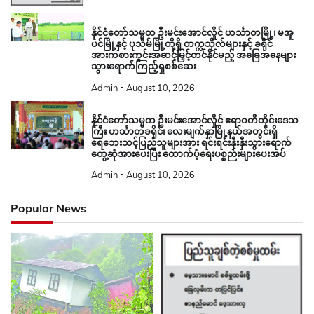
နိုင်ငံတော်သမ္မတ ဦးမင်းအောင်လှိုင် ဟင်္သာတမြို့၊ မအူ
ပင်မြို့နှင့် ပုသိမ်မြို့တို့ရှိ တက္ကသိုလ်များနှင့် ခရိုင်
အားကစားကွင်းအဆင့်မြှင့်တင်နိုင်မည့် အခြေအနေများ
သွားရောက်ကြည့်ရှုစစ်ဆေး
Admin
August 10, 2026
နိုင်ငံတော်သမ္မတ ဦးမင်းအောင်လှိုင် ဧရာဝတီတိုင်းဒေသ
ကြီး ဟင်္သာတခရိုင်၊ လေးမျက်နှာမြို့နယ်အတွင်းရှိ
ရေဘေးသင့်ပြည်သူများအား ရင်းရင်းနှီးနှီးသွားရောက်
တွေ့ဆုံအားပေးပြီး ထောက်ပံ့ရေးပစ္စည်းများပေးအပ်
Admin
August 10, 2026
Popular News