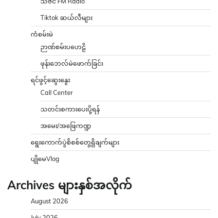
သဇင် FM Radio
Tiktok ဆယ်လီများ
ကံစမ်းမဲ
ဉာဏ်စမ်းပဟေဠိ
ဖုန်းဘေလ်မဲဖောက်ခြင်း
ရင်ဖွင့်ဆွေးနွေး
Call Center
သတင်းစကားပေးပို့ရန်
အမေး/အဖြေကဏ္ဍ
ရွေးကောက်ပွဲစိစစ်တွေ့ရှိချက်များ
ပျိုမေVlog
Archives များနှစ်အလိုက်
August 2026
July 2026