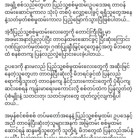
အချို့စစ်သည်တွေဟာ ပြည်သူ့စစ်မှုထမ်းဥပဒေအရ တာဝန်
ထမ်းဆောင်မှုကာလ သုံးပုံ တစ်ပုံ လျှော့ပေါ့ခွင့် ရရှိသူတွေအနေ
နဲ့သတ်မှတ်စစ်မှုထမ်းကာလ ပြည့်မြောက်သွားပြီဖြစ်ပါတယ်…
အဲ့ဒီပြည်သူ့စစ်မှုထမ်းလေးတွေကို တောင်ကြီးမြို့မှာ
အခမ်းအနားပြုလုပ်ပြီး တာဝန်ထမ်းဆောင်ခွင့် ပြီးဆုံးကြောင်း
ဂုဏ်ပြုလက်မှတ်တွေ၊ ဂုဏ်ပြုချီးမြှင့်ငွေတွေနှင့်အတူ မိဘတွေ
ထံ စနစ်တကျ ပြန်လည်လွှဲပြောင်းပေးခဲ့ပါတယ်…
ဥပဒေကို နားမလည် ပြည်သူ့စစ်မှုထမ်းလေးတွေကို အဆိုးမြင်
နေတဲ့သူတွေဟာ တာဝန်ပြီးဆုံးလို့ မိဘရင်ခွင်ထံ ပြန်လည်
ရောက်ရှိသွားတဲ့ တာဝန်ကျေ နိုင်ငံ့သားကောင်းတွေကို ပုံရိပ်ကျ
ဆင်းစေရန် ကျန်းမာရေးမကောင်းလို့ စစ်တပ်ထဲက ပြန်လွှတ်တဲ့
ပုံစံမျိုးနဲ့ သတင်းတု၊ သတင်းမှားတွေ ထုတ်လွှင့်လျက်ရှိပါ
တယ်…
အမှန်စင်စစ်စစ် တပ်မတော်အနေနဲ့ ပြည်သူ့စစ်မှုထမ်း ဥပဒေနှင့်
အညီ တာဝန်ပြီးဆုံးတဲ့သူများအနက် အမြဲတမ်း စစ်မှုထမ်း
ဆောင်ရန် ဆန္ဒမရှိသူတွေကို သူတို့ရဲ့ မိဘတွေထံ ပြန်လည်အပ်နှံ
ပေးပြီး ပြည်တွင်း၊ ပြည်ပ အလုပ်အကိုင်မရှိသူတွေကိုလည်း