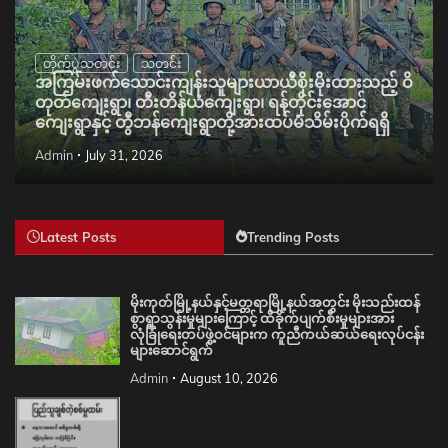
တိုက်ပွဲသတင်း
သတင်း
အကြမ်းဖက်သောင်းကျန်းသူများယာယီစိုးမိုးထားသည့် ဝိ
တုတ်ကျေးရွာ၊ တီးတိန်ယံကျေးရွာ၊ ရန်တိုင်းအောင်
ကျေးရွာနှင့် တွီဘန်ကျေးရွာတို့အားထပ်မံသိမ်းပိုက်ရရှိ
Admin
July 31, 2026
Latest Posts
Trending Posts
မိုးကုတ်မြို့နယ်နှင့်မတ္တရာမြို့နယ်အတွင်း မိုးသည်းထန်
စွာရွာသွန်းမှုများကြောင့် ထိခိုက်ပျက်စီးမှုများအား
လုံခြုံရေးတပ်ဖွဲ့ဝင်များက ကူညီကယ်ဆယ်ရေးလုပ်ငန်း
များဆောင်ရွက်
Admin
August 10, 2026