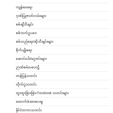
ကျန်းမာရေး
ဂုဏ်ပြုဇာတ်လမ်းများ
စစ်ချီသီချင်း
စစ်ဘက်ဥပဒေ
စစ်သည်ရေး/ဆိုသီချင်းများ
စိုက်ပျိုးရေး
ဆောင်းပါး/မဂ္ဂဇင်းများ
ဉာဏ်စမ်းပဟေဠိ
တန်ပြန်သတင်း
တိုက်ပွဲသတင်း
ထူးထူးခြားခြား Facebook သတင်းများ
ထောက်ခံအားပေးမှု
နိုင်ငံတကာသတင်း