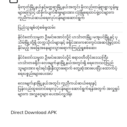
မိုးကုတ်မြို့နယ်နှင့်မတ္တရာမြို့နယ်အတွင်း မိုးသည်းထန်စွာရွာသွန်းမှု
များကြောင့် ထိခိုက်ပျက်စီးမှုများအား လုံခြုံရေးတပ်ဖွဲ့ဝင်များက
ကူညီကယ်ဆယ်ရေးလုပ်ငန်းများဆောင်ရွက်
ပြည်သူချစ်တဲ့စစ်မှုထမ်း
နိုင်ငံတော်သမ္မတ ဦးမင်းအောင်လှိုင် ဟင်္သာတမြို့၊ မအူပင်မြို့နှင့် ပု
သိမ်မြို့တို့ရှိ တက္ကသိုလ်များနှင့် ခရိုင်အားကစားကွင်းအဆင့်မြှင့်တင်
နိုင်မည့် အခြေအနေများသွားရောက်ကြည့်ရှုစစ်ဆေး
နိုင်ငံတော်သမ္မတ ဦးမင်းအောင်လှိုင် ဧရာဝတီတိုင်းဒေသကြီး
ဟင်္သာတခရိုင်၊ လေးမျက်နှာမြို့နယ်အတွင်းရှိ ရေဘေးသင့်ပြည်
သူများအား ရင်းရင်းနှီးနှီးသွားရောက် တွေ့ဆုံအားပေးပြီး ထောက်ပံ့
ရေးပစ္စည်းများပေးအပ်
လေးမျက်နှာမြို့နယ်အတွင်း ကူညီကယ်ဆယ်ရေးနှင့်
ပြန်လည်ထူထောင်ရေးလုပ်ငန်းများ ဆောင်ရွက်ရန်အတွက် အလှူရှင်
များက အလှူငွေများ ပေးအပ်လှူဒါန်း
Direct Download APK