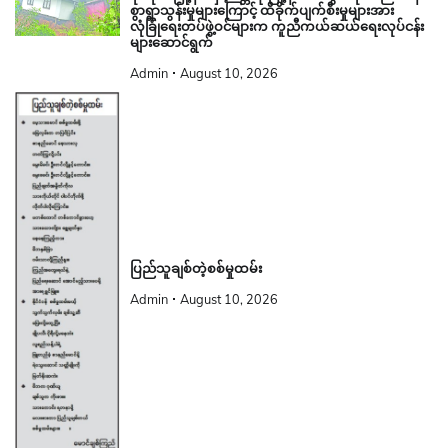
စွာရွာသွန်းမှုများကြောင့် ထိခိုက်ပျက်စီးမှုများအား
လုံခြုံရေးတပ်ဖွဲ့ဝင်များက ကူညီကယ်ဆယ်ရေးလုပ်ငန်း
များဆောင်ရွက်
Admin
August 10, 2026
ပြည်သူချစ်တဲ့စစ်မှုထမ်း
Admin
August 10, 2026