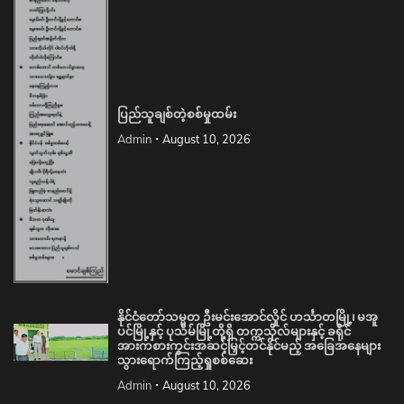
ပြည်သူချစ်တဲ့စစ်မှုထမ်း
Admin
August 10, 2026
နိုင်ငံတော်သမ္မတ ဦးမင်းအောင်လှိုင် ဟင်္သာတမြို့၊ မအူ
ပင်မြို့နှင့် ပုသိမ်မြို့တို့ရှိ တက္ကသိုလ်များနှင့် ခရိုင်
အားကစားကွင်းအဆင့်မြှင့်တင်နိုင်မည့် အခြေအနေများ
သွားရောက်ကြည့်ရှုစစ်ဆေး
Admin
August 10, 2026