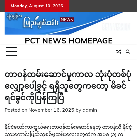
Skip
Monday, August 10, 2026
to
content
PCT NEWS HOMEPAGE
တာဝန်ထမ်းဆောင်မှုကာလ သုံးပုံတစ်ပုံ
လျှော့ပေါ့ခွင့် ရရှိသူတွေကတော့ မိခင်
ရင်ခွင်ကိုပြန်ကြပြီ
Posted on
November 16, 2025
by
admin
နိုင်ငံတော်ကာကွယ်ရေးတာဝန်ထမ်းဆောင်နေတဲ့ တာဝန်သိ နိုင်ငံ့
သားကောင်းပြည်သူ့စစ်မှုထမ်းလေးတွေထဲက အပစ (၁) က