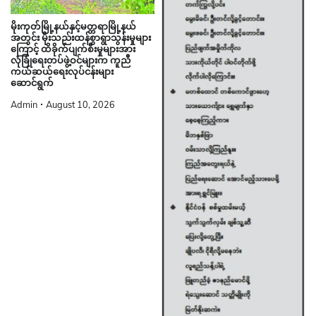
မိုးကုတ်မြို့နယ်နှင့်မတ္တရာမြို့နယ်
အတွင်း မိုးသည်းထန်စွာရွာသွန်းမှုများ
ကြောင့် ထိခိုက်ပျက်စီးမှုများအား
လုံခြုံရေးတပ်ဖွဲ့ဝင်များက ကူညီ
ကယ်ဆယ်ရေးလုပ်ငန်းများ
ဆောင်ရွက်
Admin
August 10, 2026