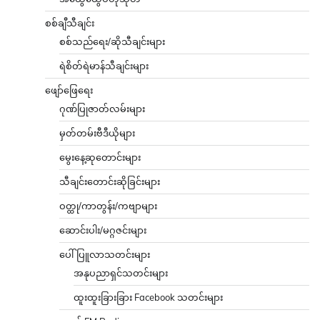
စစ်ချီသီချင်း
စစ်သည်ရေး/ဆိုသီချင်းများ
ရဲစိတ်ရဲမာန်သီချင်းများ
ဖျော်ဖြေရေး
ဂုဏ်ပြုဇာတ်လမ်းများ
မှတ်တမ်းဗီဒီယိုများ
မွေးနေ့ဆုတောင်းများ
သီချင်းတောင်းဆိုခြင်းများ
ဝတ္ထု/ကာတွန်း/ကဗျာများ
ဆောင်းပါး/မဂ္ဂဇင်းများ
ပေါ်ပြူလာသတင်းများ
အနုပညာရှင်သတင်းများ
ထူးထူးခြားခြား Facebook သတင်းများ