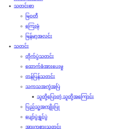
သတင်းစာ
မြဝတီ
ကြေးမုံ
မြန်မာ့အလင်း
သတင်း
တိုက်ပွဲသတင်း
ထောက်ခံအားပေးမှု
တန်ပြန်သတင်း
သကသအကွဲအပြဲ
သူတို့ပြောတဲ့ သူတို့အကြောင်း
ပြည်သူ့အကျိုးပြု
ပျော်ပွဲရွှင်ပွဲ
အားကစားသတင်း