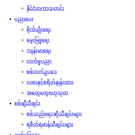
နိုင်ငံတကာသတင်း
ပညာပေး
စိုက်ပျိုးရေး
မွေးမြူရေး
ကျန်းမာရေး
လက်မှုပညာ
စစ်ဘက်ဥပဒေ
လစာနှင့်စရိတ်နှုန်းထား
အထွေထွေဗဟုသုတ
စစ်ချီသီချင်း
စစ်သည်ရေး/ဆိုသီချင်းများ
ရဲစိတ်ရဲမာန်သီချင်းများ
ဖျော်ဖြေရေး