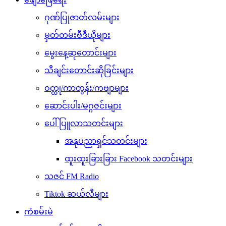
ဂုဏ်ပြုဇာတ်လမ်းများ
မှတ်တမ်းဗီဒီယိုများ
မွေးနေ့ဆုတောင်းများ
သီချင်းတောင်းဆိုခြင်းများ
ဝတ္ထု/ကာတွန်း/ကဗျာများ
ဆောင်းပါး/မဂ္ဂဇင်းများ
ပေါ်ပြူလာသတင်းများ
အနုပညာရှင်သတင်းများ
ထူးထူးခြားခြား Facebook သတင်းများ
သဇင် FM Radio
Tiktok ဆယ်လီများ
ကံစမ်းမဲ