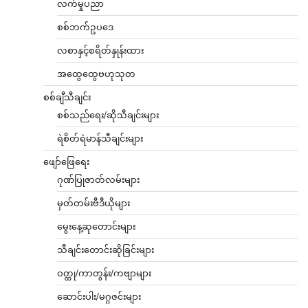
လက်မှုပညာ
စစ်ဘက်ဥပဒေ
လစာနှင့်စရိတ်နှုန်းထား
အထွေထွေဗဟုသုတ
စစ်ချီသီချင်း
စစ်သည်ရေး/ဆိုသီချင်းများ
ရဲစိတ်ရဲမာန်သီချင်းများ
ဖျော်ဖြေရေး
ဂုဏ်ပြုဇာတ်လမ်းများ
မှတ်တမ်းဗီဒီယိုများ
မွေးနေ့ဆုတောင်းများ
သီချင်းတောင်းဆိုခြင်းများ
ဝတ္ထု/ကာတွန်း/ကဗျာများ
ဆောင်းပါး/မဂ္ဂဇင်းများ