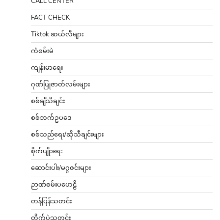
CALL CENTER
FACT CHECK
Tiktok ဆယ်လီများ
ကံစမ်းမဲ
ကျန်းမာရေး
ဂုဏ်ပြုဇာတ်လမ်းများ
စစ်ချီသီချင်း
စစ်ဘက်ဥပဒေ
စစ်သည်ရေး/ဆိုသီချင်းများ
စိုက်ပျိုးရေး
ဆောင်းပါး/မဂ္ဂဇင်းများ
ဉာဏ်စမ်းပဟေဠိ
တန်ပြန်သတင်း
တိုက်ပွဲသတင်း