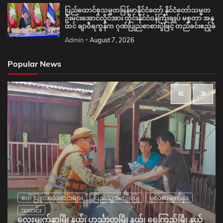
ပြည်ထောင်စုသမ္မတမြန်မာနိုင်ငံတော် နိုင်ငံတော်သမ္မတ
ဦးမင်းအောင်လှိုင်အား ထိုင်းနိုင်ငံဝန်ကြီးချုပ် မစ္စတာ အနု
ထင် ချာဝီရကွန်က ဂုဏ်ပြုညစာစားပွဲဖြင့် တည်ခင်းဧည့်ခံ
Admin
August 7, 2026
Popular News
ပေါ်ပြူလာသတင်းများ
ပြည်သူ့အကျိုးပြု
မူလစာမျက်နှာ
သတင်း
လေးမျက်နှာမြို့နယ်၊ ဟင်္သာတမြို့နယ်၊ ရေကြည်မြို့နယ်