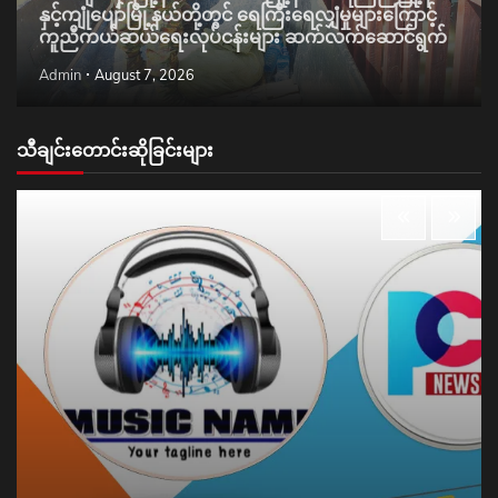
နှင့်ကျုံပျော်မြို့နယ်တို့တွင် ရေကြီးရေလျှံမှုများကြောင့်
ကူညီကယ်ဆယ်ရေးလုပ်ငန်းများ ဆက်လက်ဆောင်ရွက်
Admin
August 7, 2026
သီချင်းတောင်းဆိုခြင်းများ