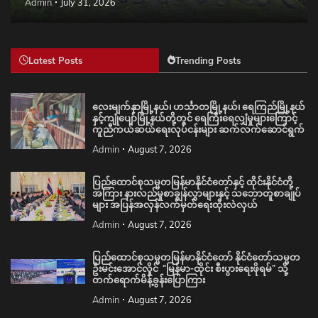
Admin
July 31, 2026
Latest Posts
Trending Posts
လေးမျက်နှာမြို့နယ်၊ ဟင်္သာတမြို့နယ်၊ ရေကြည်မြို့နယ်
နှင့်ကျုံပျော်မြို့နယ်တို့တွင် ရေကြီးရေလျှံမှုများကြောင့်
ကူညီကယ်ဆယ်ရေးလုပ်ငန်းများ ဆက်လက်ဆောင်ရွက်
Admin
August 7, 2026
ပြည်ထောင်စုသမ္မတမြန်မာနိုင်ငံတော်နှင့် ထိုင်းနိုင်ငံတို့
အကြား နားလည်မှုစာချွန်လွှာများနှင့် သဘောတူစာချုပ်
များ အပြန်အလှန်လက်မှတ်ရေးထိုးလဲလှယ်
Admin
August 7, 2026
ပြည်ထောင်စုသမ္မတမြန်မာနိုင်ငံတော် နိုင်ငံတော်သမ္မတ
ဦးမင်းအောင်လှိုင် “မြန်မာ-ထိုင်း စီးပွားရေးဖိုရမ်” သို့
တက်ရောက်မိန့်ခွန်းပြောကြား
Admin
August 7, 2026