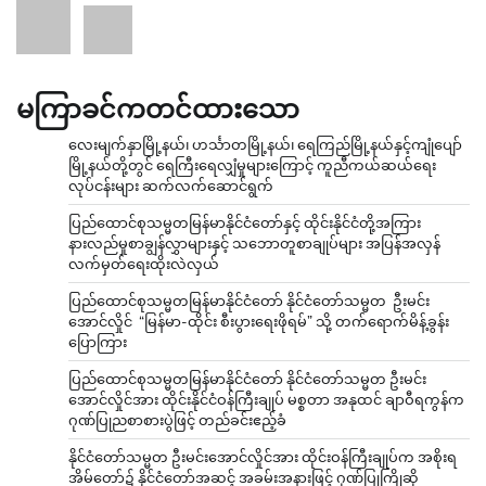
မကြာခင်ကတင်ထားသော
လေးမျက်နှာမြို့နယ်၊ ဟင်္သာတမြို့နယ်၊ ရေကြည်မြို့နယ်နှင့်ကျုံပျော်
မြို့နယ်တို့တွင် ရေကြီးရေလျှံမှုများကြောင့် ကူညီကယ်ဆယ်ရေး
လုပ်ငန်းများ ဆက်လက်ဆောင်ရွက်
ပြည်ထောင်စုသမ္မတမြန်မာနိုင်ငံတော်နှင့် ထိုင်းနိုင်ငံတို့အကြား
နားလည်မှုစာချွန်လွှာများနှင့် သဘောတူစာချုပ်များ အပြန်အလှန်
လက်မှတ်ရေးထိုးလဲလှယ်
ပြည်ထောင်စုသမ္မတမြန်မာနိုင်ငံတော် နိုင်ငံတော်သမ္မတ ဦးမင်း
အောင်လှိုင် “မြန်မာ-ထိုင်း စီးပွားရေးဖိုရမ်” သို့ တက်ရောက်မိန့်ခွန်း
ပြောကြား
ပြည်ထောင်စုသမ္မတမြန်မာနိုင်ငံတော် နိုင်ငံတော်သမ္မတ ဦးမင်း
အောင်လှိုင်အား ထိုင်းနိုင်ငံဝန်ကြီးချုပ် မစ္စတာ အနုထင် ချာဝီရကွန်က
ဂုဏ်ပြုညစာစားပွဲဖြင့် တည်ခင်းဧည့်ခံ
နိုင်ငံတော်သမ္မတ ဦးမင်းအောင်လှိုင်အား ထိုင်းဝန်ကြီးချုပ်က အစိုးရ
အိမ်တော်၌ နိုင်ငံတော်အဆင့် အခမ်းအနားဖြင့် ဂုဏ်ပြုကြိုဆို