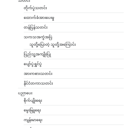
သတင်း
တိုက်ပွဲသတင်း
ထောက်ခံအားပေးမှု
တန်ပြန်သတင်း
သကသအကွဲအပြဲ
သူတို့ပြောတဲ့ သူတို့အကြောင်း
ပြည်သူ့အကျိုးပြု
ပျော်ပွဲရွှင်ပွဲ
အားကစားသတင်း
နိုင်ငံတကာသတင်း
ပညာပေး
စိုက်ပျိုးရေး
မွေးမြူရေး
ကျန်းမာရေး