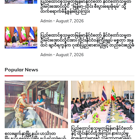
ပြည်ထောင်စုသမ္မတမြန်မာနိုင်ငံတော် နိုင်ငံတော်သမ္မတ
ဦးမင်းအောင်လှိုင် “မြန်မာ-ထိုင်း စီးပွားရေးဖိုရမ်” သို့
တက်ရောက်မိန့်ခွန်းပြောကြား
Admin
August 7, 2026
ပြည်ထောင်စုသမ္မတမြန်မာနိုင်ငံတော် နိုင်ငံတော်သမ္မတ
ဦးမင်းအောင်လှိုင်အား ထိုင်းနိုင်ငံဝန်ကြီးချုပ် မစ္စတာ အနု
ထင် ချာဝီရကွန်က ဂုဏ်ပြုညစာစားပွဲဖြင့် တည်ခင်းဧည့်ခံ
Admin
August 7, 2026
Popular News
ပြည်ထောင်စုသမ္မတမြန်မာနိုင်ငံတော်
နှင့် ထိုင်းနိုင်ငံတို့အကြား နားလည်မှု
လေးမျက်နှာမြို့နယ်၊ ဟင်္သာတ
စာချွန်လွှာများနှင့် သဘောတူစာချုပ်
မြို့နယ်၊ ရေကြည်မြို့နယ်နှင့်ကျုံပျော်