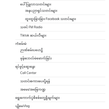
ပေါ်ပြူလာသတင်းများ
အနုပညာရှင်သတင်းများ
ထူးထူးခြားခြား Facebook သတင်းများ
သဇင် FM Radio
Tiktok ဆယ်လီများ
ကံစမ်းမဲ
ဉာဏ်စမ်းပဟေဠိ
ဖုန်းဘေလ်မဲဖောက်ခြင်း
ရင်ဖွင့်ဆွေးနွေး
Call Center
သတင်းစကားပေးပို့ရန်
အမေး/အဖြေကဏ္ဍ
ရွေးကောက်ပွဲစိစစ်တွေ့ရှိချက်များ
ပျိုမေVlog