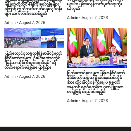
များ အပြန်အလှန်လက်မှတ်ရေးထိုး
မြို့နယ်တို့တွင် ရေကြီးရေလျှံမှုများ
လဲလှယ်
ကြောင့် ကူညီကယ်ဆယ်ရေးလုပ်ငန်း
များ ဆက်လက်ဆောင်ရွက်
Admin
August 7, 2026
Admin
August 7, 2026
ပြည်ထောင်စုသမ္မတမြန်မာနိုင်ငံတော်
နိုင်ငံတော်သမ္မတ ဦးမင်းအောင်လှိုင်
“မြန်မာ-ထိုင်း စီးပွားရေးဖိုရမ်” သို့
တက်ရောက်မိန့်ခွန်းပြောကြား
ပြည်ထောင်စုသမ္မတမြန်မာနိုင်ငံတော်
Admin
August 7, 2026
နိုင်ငံတော်သမ္မတ ဦးမင်းအောင်လှိုင်
အား ထိုင်းနိုင်ငံဝန်ကြီးချုပ် မစ္စတာ
အနုထင် ချာဝီရကွန်က ဂုဏ်ပြုညစာ
စားပွဲဖြင့် တည်ခင်းဧည့်ခံ
Admin
August 7, 2026