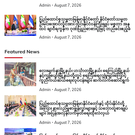
Admin
August 7, 2026
ပြည်ထောင်စုသမ္မတမြန်မာနိုင်ငံတော် နိုင်ငံတော်သမ္မတ
ဦးမင်းအောင်လှိုင်အား ထိုင်းနိုင်ငံဝန်ကြီးချုပ် မစ္စတာ အနု
ထင် ချာဝီရကွန်က ဂုဏ်ပြုညစာစားပွဲဖြင့် တည်ခင်းဧည့်ခံ
Admin
August 7, 2026
Featured News
လေးမျက်နှာမြို့နယ်၊ ဟင်္သာတမြို့နယ်၊ ရေကြည်မြို့နယ်
နှင့်ကျုံပျော်မြို့နယ်တို့တွင် ရေကြီးရေလျှံမှုများကြောင့်
ကူညီကယ်ဆယ်ရေးလုပ်ငန်းများ ဆက်လက်ဆောင်ရွက်
Admin
August 7, 2026
ပြည်ထောင်စုသမ္မတမြန်မာနိုင်ငံတော်နှင့် ထိုင်းနိုင်ငံတို့
အကြား နားလည်မှုစာချွန်လွှာများနှင့် သဘောတူစာချုပ်
များ အပြန်အလှန်လက်မှတ်ရေးထိုးလဲလှယ်
Admin
August 7, 2026