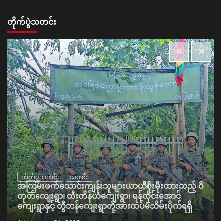
တိုက်ပွဲသတင်း
တိုက်ပွဲသတင်း
သတင်း
အကြမ်းဖက်သောင်းကျန်းသူများယာယီစိုးမိုးထားသည့် ဝိ
တုတ်ကျေးရွာ၊ တီးတိန်ယံကျေးရွာ၊ ရန်တိုင်းအောင်
ကျေးရွာနှင့် တွီဘန်ကျေးရွာတို့အားထပ်မံသိမ်းပိုက်ရရှိ