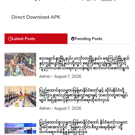
Direct Download APK
Latest Posts
Trending Posts
လေးမျက်နှာမြို့နယ်၊ ဟင်္သာတမြို့နယ်၊ ရေကြည်မြို့နယ်
နှင့်ကျုံပျော်မြို့နယ်တို့တွင် ရေကြီးရေလျှံမှုများကြောင့်
ကူညီကယ်ဆယ်ရေးလုပ်ငန်းများ ဆက်လက်ဆောင်ရွက်
Admin
August 7, 2026
ပြည်ထောင်စုသမ္မတမြန်မာနိုင်ငံတော်နှင့် ထိုင်းနိုင်ငံတို့
အကြား နားလည်မှုစာချွန်လွှာများနှင့် သဘောတူစာချုပ်
များ အပြန်အလှန်လက်မှတ်ရေးထိုးလဲလှယ်
Admin
August 7, 2026
ပြည်ထောင်စုသမ္မတမြန်မာနိုင်ငံတော် နိုင်ငံတော်သမ္မတ
ဦးမင်းအောင်လှိုင် “မြန်မာ-ထိုင်း စီးပွားရေးဖိုရမ်” သို့
တက်ရောက်မိန့်ခွန်းပြောကြား