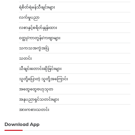
ရဲစိတ်ရဲမန်သီချင်းများ
လက်မှုပညာ
လစာနှင့်စရိတ်နှုန်းထား
ဝတ္ထု/ကာတွန်း/ကဗျာများ
သကသအကွဲအပြဲ
သတင်း
သီချင်းတောင်းဆိုခြင်းများ
သူတို့ပြောတဲ့ သူတို့အကြောင်း
အထွေထွေဗဟုသုတ
အနုပညာရှင်သတင်းများ
အားကစားသတင်း
Download App