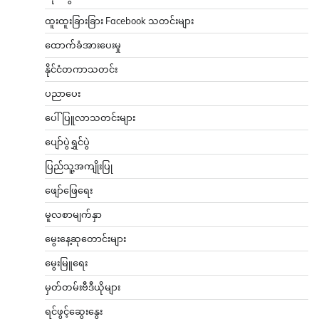
ထူးထူးခြားခြား Facebook သတင်းများ
ထောက်ခံအားပေးမှု
နိုင်ငံတကာသတင်း
ပညာပေး
ပေါ်ပြူလာသတင်းများ
ပျော်ပွဲရွှင်ပွဲ
ပြည်သူ့အကျိုးပြု
ဖျော်ဖြေရေး
မူလစာမျက်နှာ
မွေးနေ့ဆုတောင်းများ
မွေးမြူရေး
မှတ်တမ်းဗီဒီယိုများ
ရင်ဖွင့်ဆွေးနွေး