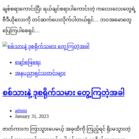
ချစ်စရာကောင်းပြီး ရယ်ချင်စရာပါကောင်းတဲ့ ကလေးလေးတွေရဲ့
ဗီဒီယိုလေး‌ကို တင်ဆက်ပေးလိုက်ပါတယ်ရှင်… ဘဝအမောတွေ
ပြေကြပါစေရှင်…
ဖျော်ဖြေရေး
အနုပညာရှင်သတင်းများ
စစ်သားနဲ့ ဒုစရိုက်သမား တွေ့ကြတဲ့အခါ
admin
January 31, 2023
ဇာတ်ကားက ကြာသွားပေမယ့် အခုထိကို ကြည့်ရင် ရိုးမသွားတဲ့