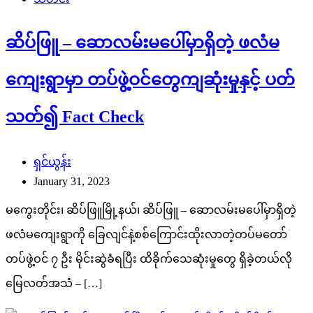
ဆိပ်ဖြူ – ဆောလမ်းမပေါ်မှာရှိတဲ့ ဖလံမ
ကျေးရွာမှာ တပ်ဖွဲ့ဝင်တွေကျဆုံးမှုနှင့် ပတ်
သတ်၍ Fact Check
ရှင်ယွန်း
January 31, 2023
မကွေးတိုင်း၊ ဆိပ်ဖြူမြို့နယ်၊ ဆိပ်ဖြူ – ဆောလမ်းမပေါ်မှာရှိတဲ့
ဖလံမကျေးရွာကို ခြေလျင်နဲ့စစ်ကြောင်းထိုးလာတဲ့တပ်မတော်
တပ်ဖွဲ့ဝင် ၇ ဦး မိုင်းဆွဲခံရပြီး ထိခိုက်သေဆုံးမှုတွေ ရှိခဲ့တယ်လို
မြေလတ်အသံ – […]