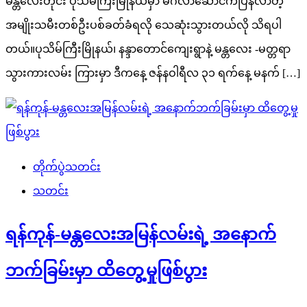
မန္တလေးတိုင်း ပုသိမ်ကြီးမြိုနယ်မှာ မင်္ဂလာဆောင်ကပြန်လာတဲ့
အမျိုးသမီးတစ်ဦးပစ်ခတ်ခံရလို သေဆုံးသွားတယ်လို သိရပါ
တယ်။ပုသိမ်ကြီးမြိုနယ်၊ နန္ဒာတောင်ကျေးရွာနဲ့ မန္တလေး -မတ္တရာ
သွားကားလမ်း ကြားမှာ ဒီကနေ့ ဇန်နဝါရီလ ၃၁ ရက်နေ့ မနက် […]
တိုက်ပွဲသတင်း
သတင်း
ရန်ကုန်-မန္တလေးအမြန်လမ်းရဲ့ အနောက်
ဘက်ခြမ်းမှာ ထိတွေ့မှုဖြစ်ပွား