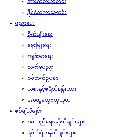
အားကစားသတင်း
နိုင်ငံတကာသတင်း
ပညာပေး
စိုက်ပျိုးရေး
မွေးမြူရေး
ကျန်းမာရေး
လက်မှုပညာ
စစ်ဘက်ဥပဒေ
လစာနှင့်စရိတ်နှုန်းထား
အထွေထွေဗဟုသုတ
စစ်ချီသီချင်း
စစ်သည်ရေး/ဆိုသီချင်းများ
ရဲစိတ်ရဲမာန်သီချင်းများ