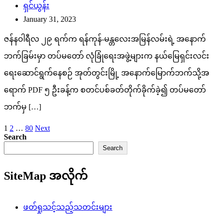
ရှင်ယွန်း
January 31, 2023
ဇန်နဝါရီလ ၂၉ ရက်က ရန်ကုန်-မန္တလေးအမြန်လမ်းရဲ့ အနောက်
ဘက်ခြမ်းမှာ တပ်မတော် လုံခြုံရေးအဖွဲ့များက နယ်မြေရှင်းလင်း
ရေးဆောင်ရွက်နေစဉ် အုတ်တွင်းမြို့ အနောက်မြောက်ဘက်သို့အ
ရောက် PDF ၅ ဦးခန့်က စတင်ပစ်ခတ်တိုက်ခိုက်ခဲ့၍ တပ်မတော်
ဘက်မှ […]
Posts
1
2
…
80
Next
Search
pagination
Search
SiteMap အလိုက်
ဖတ်ရှုသင့်သည့်သတင်းများ