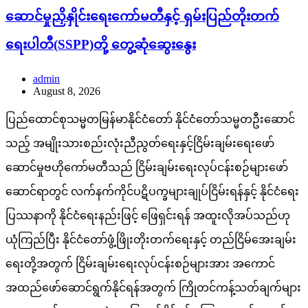
ဆောင်မှုညှိနှိုင်းရေးကော်မတီနှင့် ရှမ်းပြည်တိုးတက်
ရေးပါတီ(SSPP)တို့ တွေ့ဆုံဆွေးနွေး
admin
August 8, 2026
ပြည်ထောင်စုသမ္မတမြန်မာနိုင်ငံတော် နိုင်ငံတော်သမ္မတဦးဆောင်
သည့် အမျိုးသားစည်းလုံးညီညွတ်ရေးနှင့်ငြိမ်းချမ်းရေးဖော်
ဆောင်မှုဗဟိုကော်မတီသည် ငြိမ်းချမ်းရေးလုပ်ငန်းစဉ်များဖော်
ဆောင်ရာတွင် လက်နက်ကိုင်ပဋိပက္ခများချုပ်ငြိမ်းရန်နှင့် နိုင်ငံရေး
ပြဿနာကို နိုင်ငံရေးနည်းဖြင့် ဖြေရှင်းရန် အထူးလိုအပ်သည်ဟု
ယုံကြည်ပြီး နိုင်ငံတော်ဖွံ့ဖြိုးတိုးတက်ရေးနှင့် တည်ငြိမ်အေးချမ်း
ရေးတို့အတွက် ငြိမ်းချမ်းရေးလုပ်ငန်းစဉ်များအား အကောင်
အထည်ဖော်ဆောင်ရွက်နိုင်ရန်အတွက် ကြိုတင်ကန့်သတ်ချက်များ