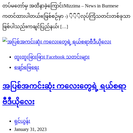
တပ်မတော်မှ အထိနာခဲ့ကြောင်းMizzima – News in Burmese
ကတင်ထားပါတယ်။(ဖြစ်စဉ်မှာ -) 👇👇👇လုပ်ကြံသတင်းတစ်ခုသာ
ဖြစ်ပါသည်။ကချင်ပြည်နယ်၊ […]
ထူးထူးခြားခြား Facebook သတင်းများ
ဖျော်ဖြေရေး
အပြစ်အကင်းဆုံး ကလေးတွေရဲ့ ရယ်စရာ
ဗီဒီယိုလေး
ရှင်ယွန်း
January 31, 2023