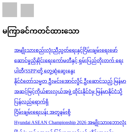
မကြာခင်ကတင်ထားသော
အမျိုးသားစည်းလုံးညီညွတ်ရေးနှင့်ငြိမ်းချမ်းရေးဖော်
ဆောင်မှုညှိနှိုင်းရေးကော်မတီနှင့် ရှမ်းပြည်တိုးတက် ရေး
ပါတီ(SSPP)တို့ တွေ့ဆုံဆွေးနွေး
နိုင်ငံတော်သမ္မတ ဦးမင်းအောင်လှိုင် ဦးဆောင်သည့် မြန်မာ
အဆင့်မြင့်ကိုယ်စားလှယ်အဖွဲ့ ထိုင်းနိုင်ငံမှ မြန်မာနိုင်ငံသို့
ပြန်လည်ရောက်ရှိ
ငြိမ်းချမ်းရေးပန်း အတူနမ်းစို့
Hyundai ASEAN Championship 2026 အမျိုးသားဘောလုံး