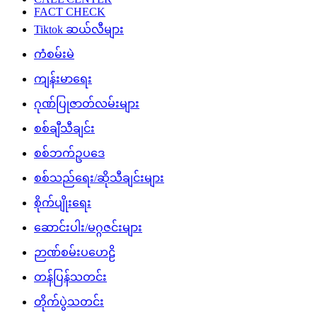
FACT CHECK
Tiktok ဆယ်လီများ
ကံစမ်းမဲ
ကျန်းမာရေး
ဂုဏ်ပြုဇာတ်လမ်းများ
စစ်ချီသီချင်း
စစ်ဘက်ဥပဒေ
စစ်သည်ရေး/ဆိုသီချင်းများ
စိုက်ပျိုးရေး
ဆောင်းပါး/မဂ္ဂဇင်းများ
ဉာဏ်စမ်းပဟေဠိ
တန်ပြန်သတင်း
တိုက်ပွဲသတင်း