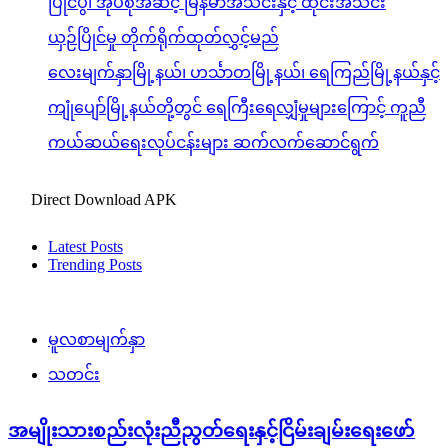
ပြိုင်ပွဲ၊ အုပ်စုအဆင့် မြန်မာအသင်းနှင့် ထိုင်းအသင်း
ယှဉ်ပြိုင်မှု တိုက်ရိုက်ထုတ်လွှင့်မည်
လေးမျက်နှာမြို့နယ်၊ ဟင်္သာတမြို့နယ်၊ ရေကြည်မြို့နယ်နှင့်
ကျုံပျော်မြို့နယ်တို့တွင် ရေကြီးရေလျှံမှုများကြောင့် ကူညီ
ကယ်ဆယ်ရေးလုပ်ငန်းများ ဆက်လက်ဆောင်ရွက်
Direct Download APK
Latest Posts
Trending Posts
မူလစာမျက်နှာ
သတင်း
အမျိုးသားစည်းလုံးညီညွတ်ရေးနှင့်ငြိမ်းချမ်းရေးဖော်