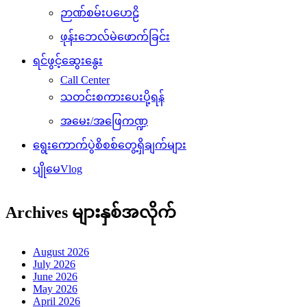
ဉာဏ်စမ်းပဟေဠိ
ဖုန်းဘေလ်မဲဖောက်ခြင်း
ရင်ဖွင့်ဆွေးနွေး
Call Center
သတင်းစကားပေးပို့ရန်
အမေး/အဖြေကဏ္ဍ
ရွေးကောက်ပွဲစိစစ်တွေ့ရှိချက်များ
ပျိုမေVlog
Archives များနှစ်အလိုက်
August 2026
July 2026
June 2026
May 2026
April 2026