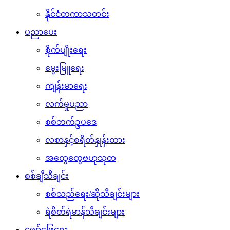
နိုင်ငံတကာသတင်း
ပညာပေး
စိုက်ပျိုးရေး
မွေးမြူရေး
ကျန်းမာရေး
လက်မှုပညာ
စစ်ဘက်ဥပဒေ
လစာနှင့်စရိတ်နှုန်းထား
အထွေထွေဗဟုသုတ
စစ်ချီသီချင်း
စစ်သည်ရေး/ဆိုသီချင်းများ
ရဲစိတ်ရဲမာန်သီချင်းများ
ဖျော်ဖြေရေး