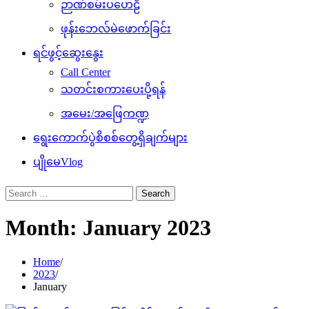
ဉာဏ်စမ်းပဟေဠိ
ဖုန်းဘေလ်မဲဖောက်ခြင်း
ရင်ဖွင့်ဆွေးနွေး
Call Center
သတင်းစကားပေးပို့ရန်
အမေး/အဖြေကဏ္ဍ
ရွေးကောက်ပွဲစိစစ်တွေ့ရှိချက်များ
ပျိုမေVlog
Search
for:
Month:
January 2023
Home
2023
January