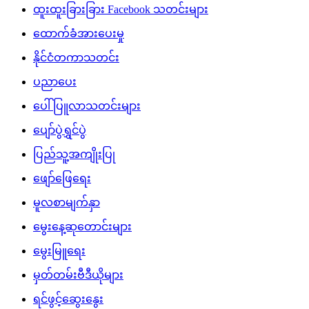
ထူးထူးခြားခြား Facebook သတင်းများ
ထောက်ခံအားပေးမှု
နိုင်ငံတကာသတင်း
ပညာပေး
ပေါ်ပြူလာသတင်းများ
ပျော်ပွဲရွှင်ပွဲ
ပြည်သူ့အကျိုးပြု
ဖျော်ဖြေရေး
မူလစာမျက်နှာ
မွေးနေ့ဆုတောင်းများ
မွေးမြူရေး
မှတ်တမ်းဗီဒီယိုများ
ရင်ဖွင့်ဆွေးနွေး