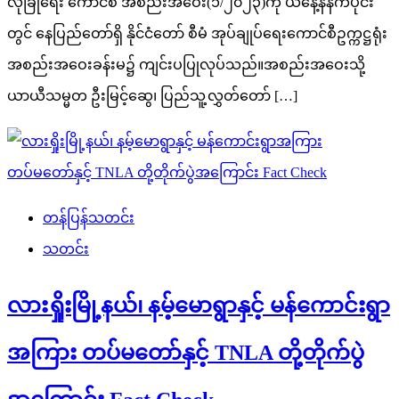
လုံခြုံရေး ကောင်စီ အစည်းအဝေး(၁/၂၀၂၃)ကို ယနေ့နံနက်ပိုင်း
တွင် နေပြည်တော်ရှိ နိုင်ငံတော် စီမံ အုပ်ချုပ်ရေးကောင်စီဥက္ကဋ္ဌရုံး
အစည်းအဝေးခန်းမ၌ ကျင်းပပြုလုပ်သည်။အစည်းအဝေးသို့
ယာယီသမ္မတ ဦးမြင့်ဆွေ၊ ပြည်သူ့လွှတ်တော် […]
တန်ပြန်သတင်း
သတင်း
လားရှိုးမြို့နယ်၊ နမ့်မောရွာနှင့် မန်ကောင်းရွာ
အကြား တပ်မတော်နှင့် TNLA တို့တိုက်ပွဲ