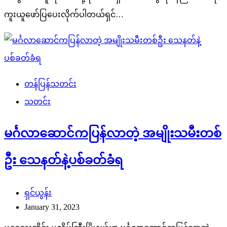
ကူးယူဖော်ပြပေးလိုက်ပါတယ်ရှင်…
တန်ပြန်သတင်း
သတင်း
မင်္ဂလာဆောင်ကပြန်လာတဲ့ အမျိုးသမီးတစ်
ဦး သေနတ်နဲ့ပစ်ခတ်ခံရ
ရှင်ယွန်း
January 31, 2023