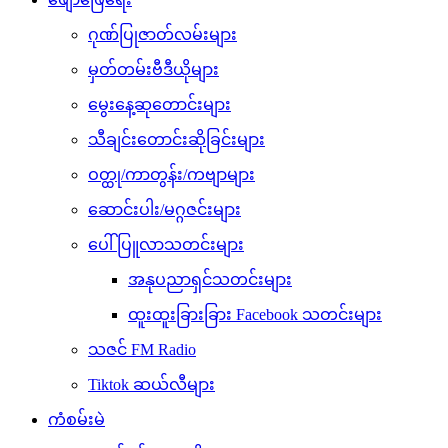
ဂုဏ်ပြုဇာတ်လမ်းများ
မှတ်တမ်းဗီဒီယိုများ
မွေးနေ့ဆုတောင်းများ
သီချင်းတောင်းဆိုခြင်းများ
ဝတ္ထု/ကာတွန်း/ကဗျာများ
ဆောင်းပါး/မဂ္ဂဇင်းများ
ပေါ်ပြူလာသတင်းများ
အနုပညာရှင်သတင်းများ
ထူးထူးခြားခြား Facebook သတင်းများ
သဇင် FM Radio
Tiktok ဆယ်လီများ
ကံစမ်းမဲ