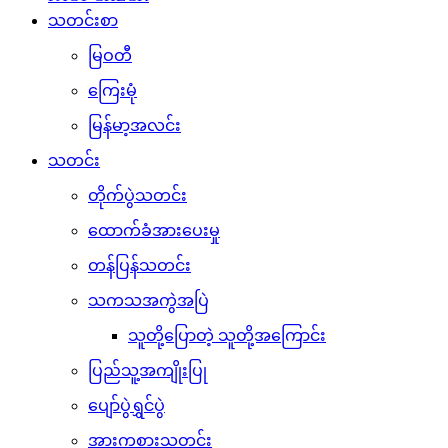
သတင်းစာ
မြဝတီ
ကြေးမုံ
မြန်မာ့အလင်း
သတင်း
တိုက်ပွဲသတင်း
ထောက်ခံအားပေးမှု
တန်ပြန်သတင်း
သကသအကွဲအပြဲ
သူတို့ပြောတဲ့ သူတို့အကြောင်း
ပြည်သူ့အကျိုးပြု
ပျော်ပွဲရွှင်ပွဲ
အားကစားသတင်း