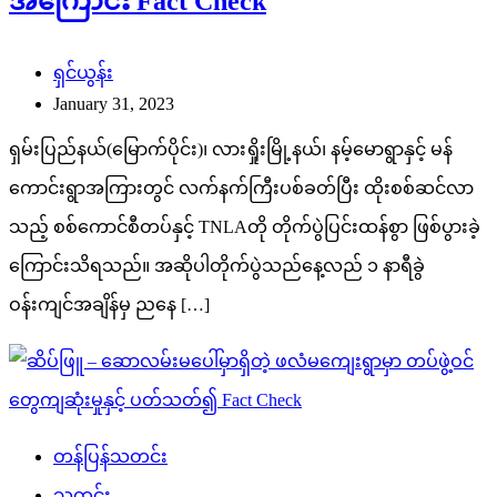
အကြောင်း Fact Check
ရှင်ယွန်း
January 31, 2023
ရှမ်းပြည်နယ်(မြောက်ပိုင်း)၊ လားရှိုးမြို့နယ်၊ နမ့်မောရွာနှင့် မန်
ကောင်းရွာအကြားတွင် လက်နက်ကြီးပစ်ခတ်ပြီး ထိုးစစ်ဆင်လာ
သည့် စစ်ကောင်စီတပ်နှင့် TNLAတို တိုက်ပွဲပြင်းထန်စွာ ဖြစ်ပွားခဲ့
ကြောင်းသိရသည်။ အဆိုပါတိုက်ပွဲသည်နေ့လည် ၁ နာရီခွဲ
ဝန်းကျင်အချိန်မှ ညနေ […]
တန်ပြန်သတင်း
သတင်း