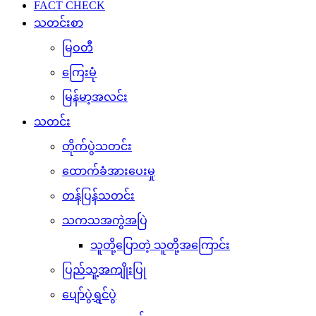
FACT CHECK
သတင်းစာ
မြဝတီ
ကြေးမုံ
မြန်မာ့အလင်း
သတင်း
တိုက်ပွဲသတင်း
ထောက်ခံအားပေးမှု
တန်ပြန်သတင်း
သကသအကွဲအပြဲ
သူတို့ပြောတဲ့ သူတို့အကြောင်း
ပြည်သူ့အကျိုးပြု
ပျော်ပွဲရွှင်ပွဲ