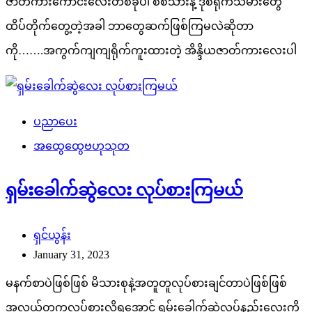
ဇာတ်ကားကောင်းလေးတစ်ခုပါ စစ်သားနဲ့ ဒုစရိုက်သမားတွေ
ထိပ်တိုက်တွေ့တဲ့အခါ ဘာတွေဆက်ဖြစ်ကြမလဲဆိုတာ
ကို…….အကွက်ကျကျရိုက်ကူးထားတဲ့ အိန္ဒိယဇာတ်ကားလေးပါ
ပညာပေး
အထွေထွေဗဟုသုတ
ရှမ်းခေါက်ဆွဲလေး လုပ်စားကြမယ်
ရှင်ယွန်း
January 31, 2023
မနက်စာပဲဖြစ်ဖြစ် မိသားစုနဲ့အတူတူလုပ်စားချင်တာပဲဖြစ်ဖြစ်
အလွယ်တကူလုပ်စားလို့ရအောင် ရှမ်းခေါက်ဆွဲလုပ်နည်းလေးကို