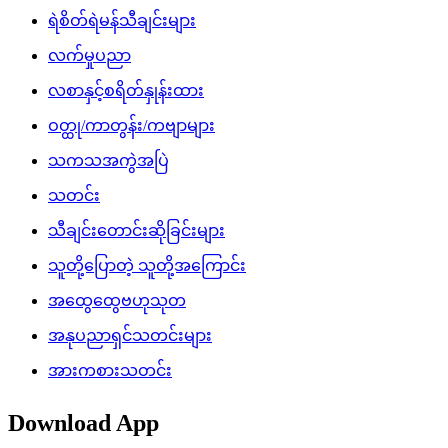
ရဲစိတ်ရဲမန်သီချင်းများ
လက်မှုပညာ
လစာနှင့်စရိတ်နှုန်းထား
ဝတ္ထု/ကာတွန်း/ကဗျာများ
သကသအကွဲအပြဲ
သတင်း
သီချင်းတောင်းဆိုခြင်းများ
သူတို့ပြောတဲ့ သူတို့အကြောင်း
အထွေထွေဗဟုသုတ
အနုပညာရှင်သတင်းများ
အားကစားသတင်း
Download App