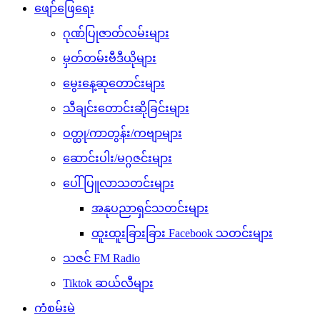
ဖျော်ဖြေရေး
ဂုဏ်ပြုဇာတ်လမ်းများ
မှတ်တမ်းဗီဒီယိုများ
မွေးနေ့ဆုတောင်းများ
သီချင်းတောင်းဆိုခြင်းများ
ဝတ္ထု/ကာတွန်း/ကဗျာများ
ဆောင်းပါး/မဂ္ဂဇင်းများ
ပေါ်ပြူလာသတင်းများ
အနုပညာရှင်သတင်းများ
ထူးထူးခြားခြား Facebook သတင်းများ
သဇင် FM Radio
Tiktok ဆယ်လီများ
ကံစမ်းမဲ