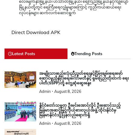
လေးမျက်နှာမြို့နယ်၊ ဟင်္သာတမြို့နယ်၊ ရေကြည်မြို့နယ်နှင့်ကျုံပျော်
မြို့နယ်တို့တွင် ရေကြီးရေလျှံမှုများကြောင့် ကူညီကယ်ဆယ်ရေး
လုပ်ငန်းများ ဆက်လက်ဆောင်ရွက်
Direct Download APK
Latest Posts
Trending Posts
အမျိုးသားစည်းလုံးညီညွတ်ရေးနှင့်ငြိမ်းချမ်းရေးဖော်
ဆောင်မှုညှိနှိုင်းရေးကော်မတီနှင့် ရှမ်းပြည်တိုးတက် ရေး
ပါတီ(SSPP)တို့ တွေ့ဆုံဆွေးနွေး
Admin
August 8, 2026
နိုင်ငံတော်သမ္မတ ဦးမင်းအောင်လှိုင် ဦးဆောင်သည့်
မြန်မာအဆင့်မြင့်ကိုယ်စားလှယ်အဖွဲ့ ထိုင်းနိုင်ငံမှ
မြန်မာနိုင်ငံသို့ပြန်လည်ရောက်ရှိ
Admin
August 8, 2026