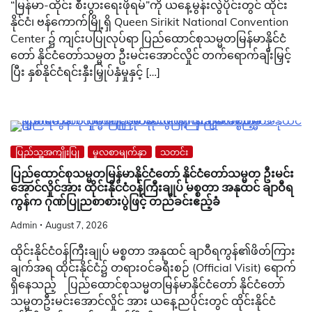
“မြန်မာ-ထိုင်း စီးပွားရေးဖိုရမ်”ကို ယနေ့မွန်းလွဲပိုင်းတွင် ထိုင်း
နိုင်ငံ၊ ဗန်ကောက်မြို့ရှိ Queen Sirikit National Convention
Center ၌ ကျင်းပပြုလုပ်ရာ ပြည်ထောင်စုသမ္မတမြန်မာနိုင်ငံ
တော် နိုင်ငံတော်သမ္မတ ဦးမင်းအောင်လှိုင် တက်ရောက်ချီးမြှင့်
ပြီး နှစ်နိုင်ငံရင်းနှီးမြှုပ်နှံမှုနှင့် […]
ပြည်သူ့အကျိုးပြု
မူလစာမျက်နှာ
သတင်း
ပြည်ထောင်စုသမ္မတမြန်မာနိုင်ငံတော် နိုင်ငံတော်သမ္မတ ဦးမင်း
အောင်လှိုင်အား ထိုင်းနိုင်ငံဝန်ကြီးချုပ် မစ္စတာ အနုထင် ချာဝီရ
ကွန်က ဂုဏ်ပြုညစာစားပွဲဖြင့် တည်ခင်းဧည့်ခံ
Admin
August 7, 2026
ထိုင်းနိုင်ငံဝန်ကြီးချုပ် မစ္စတာ အနုထင် ချာဝီရကွန်၏ဖိတ်ကြား
ချက်အရ ထိုင်းနိုင်ငံ၌ တရားဝင်ခရီးစဉ် (Official Visit) ရောက်
ရှိနေသည့် ပြည်ထောင်စုသမ္မတမြန်မာနိုင်ငံတော် နိုင်ငံတော်
သမ္မတဦးမင်းအောင်လှိုင် အား ယနေ့ညပိုင်းတွင် ထိုင်းနိုင်ငံ