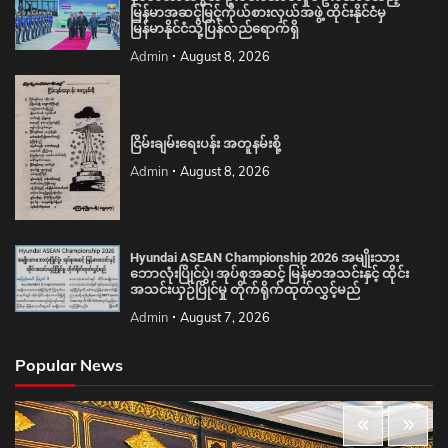
မြန်မာအဆင့်မြင့်ကိုယ်စားလှယ်အဖွဲ့ ထိုင်းနိုင်ငံမှ
မြန်မာနိုင်ငံသို့ပြန်လည်ရောက်ရှိ
Admin
August 8, 2026
ငြိမ်းချမ်းရေးပန်း အတူနမ်းစို့
Admin
August 8, 2026
Hyundai ASEAN Championship 2026 အမျိုးသား
ဘောလုံးပြိုင်ပွဲ၊ အုပ်စုအဆင့် မြန်မာအသင်းနှင့် ထိုင်း
အသင်းယှဉ်ပြိုင်မှု တိုက်ရိုက်ထုတ်လွှင့်မည်
Admin
August 7, 2026
Popular News