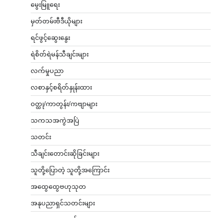
မွေးမြူရေး
မှတ်တမ်းဗီဒီယိုများ
ရင်ဖွင့်ဆွေးနွေး
ရဲစိတ်ရဲမန်သီချင်းများ
လက်မှုပညာ
လစာနှင့်စရိတ်နှုန်းထား
ဝတ္ထု/ကာတွန်း/ကဗျာများ
သကသအကွဲအပြဲ
သတင်း
သီချင်းတောင်းဆိုခြင်းများ
သူတို့ပြောတဲ့ သူတို့အကြောင်း
အထွေထွေဗဟုသုတ
အနုပညာရှင်သတင်းများ