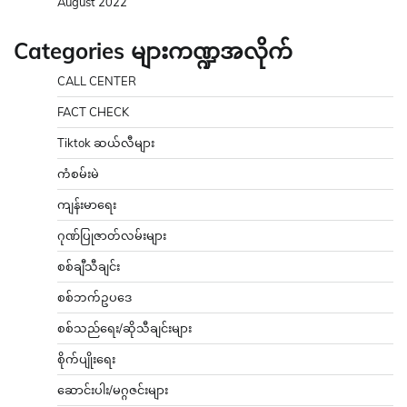
August 2022
Categories များကဏ္ဍအလိုက်
CALL CENTER
FACT CHECK
Tiktok ဆယ်လီများ
ကံစမ်းမဲ
ကျန်းမာရေး
ဂုဏ်ပြုဇာတ်လမ်းများ
စစ်ချီသီချင်း
စစ်ဘက်ဥပဒေ
စစ်သည်ရေး/ဆိုသီချင်းများ
စိုက်ပျိုးရေး
ဆောင်းပါး/မဂ္ဂဇင်းများ