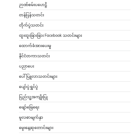
ဉာဏ်စမ်းပဟေဠိ
တန်ပြန်သတင်း
တိုက်ပွဲသတင်း
ထူးထူးခြားခြား Facebook သတင်းများ
ထောက်ခံအားပေးမှု
နိုင်ငံတကာသတင်း
ပညာပေး
ပေါ်ပြူလာသတင်းများ
ပျော်ပွဲရွှင်ပွဲ
ပြည်သူ့အကျိုးပြု
ဖျော်ဖြေရေး
မူလစာမျက်နှာ
မွေးနေ့ဆုတောင်းများ