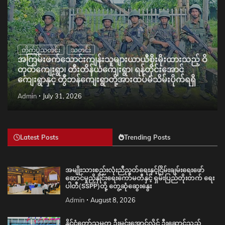
တိုက်ပွဲသတင်း
သတင်း
အကြမ်းဖက်သောင်းကျန်းသူများယာယီစိုးမိုးထားသည့် ဝိ
တုတ်ကျေးရွာ၊ တီးတိန်ယံကျေးရွာ၊ ရန်တိုင်းအောင်
ကျေးရွာနှင့် တွီဘန်ကျေးရွာတို့အားထပ်မံသိမ်းပိုက်ရရှိ
Admin
July 31, 2026
Latest Posts
Trending Posts
အမျိုးသားစည်းလုံးညီညွတ်ရေးနှင့်ငြိမ်းချမ်းရေးဖော်
ဆောင်မှုညှိနှိုင်းရေးကော်မတီနှင့် ရှမ်းပြည်တိုးတက် ရေး
ပါတီ(SSPP)တို့ တွေ့ဆုံဆွေးနွေး
Admin
August 8, 2026
နိုင်ငံတော်သမ္မတ ဦးမင်းအောင်လှိုင် ဦးဆောင်သည့်