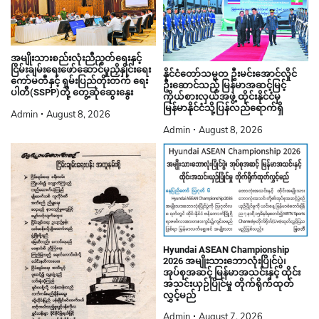
အမျိုးသားစည်းလုံးညီညွတ်ရေးနှင့်
ငြိမ်းချမ်းရေးဖော်ဆောင်မှုညှိနှိုင်းရေး
နိုင်ငံတော်သမ္မတ ဦးမင်းအောင်လှိုင်
ကော်မတီနှင့် ရှမ်းပြည်တိုးတက် ရေး
ဦးဆောင်သည့် မြန်မာအဆင့်မြင့်
ပါတီ(SSPP)တို့ တွေ့ဆုံဆွေးနွေး
ကိုယ်စားလှယ်အဖွဲ့ ထိုင်းနိုင်ငံမှ
မြန်မာနိုင်ငံသို့ပြန်လည်ရောက်ရှိ
Admin
August 8, 2026
Admin
August 8, 2026
Hyundai ASEAN Championship
2026 အမျိုးသားဘောလုံးပြိုင်ပွဲ၊
အုပ်စုအဆင့် မြန်မာအသင်းနှင့် ထိုင်း
အသင်းယှဉ်ပြိုင်မှု တိုက်ရိုက်ထုတ်
လွှင့်မည်
Admin
August 7, 2026