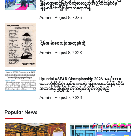
မြန်မာအဆင့်မြင့်ကိုယ်စားလှယ်အဖွဲ့ ထိုင်းနိုင်ငံမှ
မြန်မာနိုင်ငံသို့ပြန်လည်ရောက်ရှိ
Admin
August 8, 2026
ငြိမ်းချမ်းရေးပန်း အတူနမ်းစို့
Admin
August 8, 2026
Hyundai ASEAN Championship 2026 အမျိုးသား
ဘောလုံးပြိုင်ပွဲ၊ အုပ်စုအဆင့် မြန်မာအသင်းနှင့် ထိုင်း
အသင်းယှဉ်ပြိုင်မှု တိုက်ရိုက်ထုတ်လွှင့်မည်
Admin
August 7, 2026
Popular News