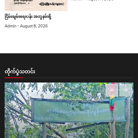
ငြိမ်းချမ်းရေးပန်း အတူနမ်းစို့
Admin
August 8, 2026
တိုက်ပွဲသတင်း