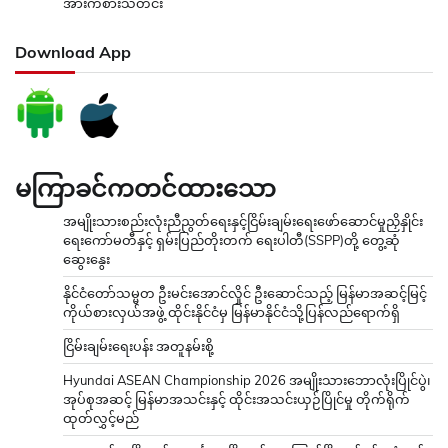
အားကစားသတင်း
Download App
မကြာခင်ကတင်ထားသော
အမျိုးသားစည်းလုံးညီညွတ်ရေးနှင့်ငြိမ်းချမ်းရေးဖော်ဆောင်မှုညှိနှိုင်း
ရေးကော်မတီနှင့် ရှမ်းပြည်တိုးတက် ရေးပါတီ(SSPP)တို့ တွေ့ဆုံ
ဆွေးနွေး
နိုင်ငံတော်သမ္မတ ဦးမင်းအောင်လှိုင် ဦးဆောင်သည့် မြန်မာအဆင့်မြင့်
ကိုယ်စားလှယ်အဖွဲ့ ထိုင်းနိုင်ငံမှ မြန်မာနိုင်ငံသို့ပြန်လည်ရောက်ရှိ
ငြိမ်းချမ်းရေးပန်း အတူနမ်းစို့
Hyundai ASEAN Championship 2026 အမျိုးသားဘောလုံးပြိုင်ပွဲ၊
အုပ်စုအဆင့် မြန်မာအသင်းနှင့် ထိုင်းအသင်းယှဉ်ပြိုင်မှု တိုက်ရိုက်
ထုတ်လွှင့်မည်