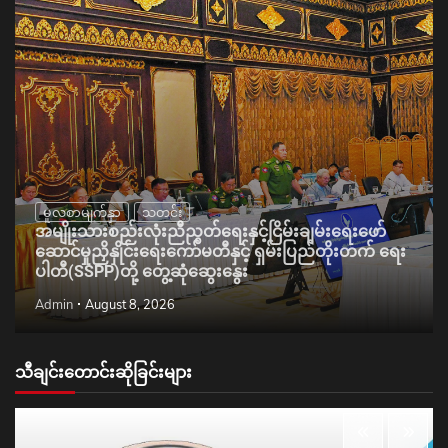
မူလစာမျက်နှာ
သတင်း
အမျိုးသားစည်းလုံးညီညွတ်ရေးနှင့်ငြိမ်းချမ်းရေးဖော်
ဆောင်မှုညှိနှိုင်းရေးကော်မတီနှင့် ရှမ်းပြည်တိုးတက် ရေး
ပါတီ(SSPP)တို့ တွေ့ဆုံဆွေးနွေး
Admin
August 8, 2026
သီချင်းတောင်းဆိုခြင်းများ