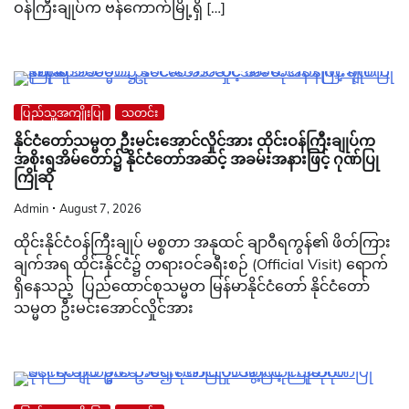
ဝန်ကြီးချုပ်က ဗန်ကောက်မြို့ရှိ […]
ပြည်သူ့အကျိုးပြု
သတင်း
နိုင်ငံတော်သမ္မတ ဦးမင်းအောင်လှိုင်အား ထိုင်းဝန်ကြီးချုပ်က
အစိုးရအိမ်တော်၌ နိုင်ငံတော်အဆင့် အခမ်းအနားဖြင့် ဂုဏ်ပြု
ကြိုဆို
Admin
August 7, 2026
ထိုင်းနိုင်ငံဝန်ကြီးချုပ် မစ္စတာ အနုထင် ချာဝီရကွန်၏ ဖိတ်ကြား
ချက်အရ ထိုင်းနိုင်ငံ၌ တရားဝင်ခရီးစဉ် (Official Visit) ရောက်
ရှိနေသည့် ပြည်ထောင်စုသမ္မတ မြန်မာနိုင်ငံတော် နိုင်ငံတော်
သမ္မတ ဦးမင်းအောင်လှိုင်အား