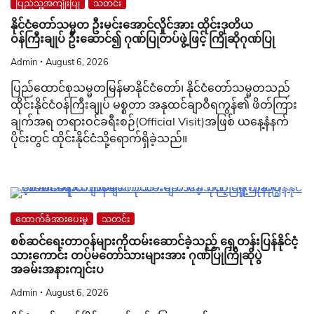
ပြည်သူ့အကျိုးပြု
သတင်း
နိုင်ငံတော်သမ္မတ ဦးမင်းအောင်လှိုင်အား ထိုင်းဒုတိယ
ဝန်ကြီးချုပ် ဦးဆောင်၍ ဂုဏ်ပြုတပ်ဖွဲ့ဖြင့် ကြိုဆိုဂုဏ်ပြု
Admin
August 6, 2026
ပြည်ထောင်စုသမ္မတမြန်မာနိုင်ငံတော်၊ နိုင်ငံတော်သမ္မတသည်
ထိုင်းနိုင်ငံဝန်ကြီးချုပ် မစ္စတာ အနုထင်ချာဝီရကွန်၏ ဖိတ်ကြား
ချက်အရ တရားဝင်ခရီးစဉ်(Official Visit)အဖြစ် ယနေ့နံနက်
ပိုင်းတွင် ထိုင်းနိုင်ငံသို့ရောက်ရှိခဲ့သည်။
ထောက်ခံအားပေးမှု
သတင်း
စစ်ဆင်ရေးတာဝန်များကိုထမ်းဆောင်ခဲ့သည့် ရှေ့တန်းပြန်နိုင်ငံ့
သားကောင်း တပ်မတော်သားများအား ဂုဏ်ပြုကြိုဆိုပွဲ
အခမ်းအနားကျင်းပ
Admin
August 6, 2026