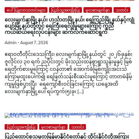
ပေါ်ပြူလာသတင်းများ
ပြည်သူ့အကျိုးပြု
မူလစာမျက်နှာ
သတင်း
လေးမျက်နှာမြို့နယ်၊ ဟင်္သာတမြို့နယ်၊ ရေကြည်မြို့နယ်နှင့်ကျုံ
ပျော်မြို့နယ်တို့တွင် ရေကြီးရေလျှံမှုများကြောင့် ကူညီ
ကယ်ဆယ်ရေးလုပ်ငန်းများ ဆက်လက်ဆောင်ရွက်
Admin
August 7, 2026
ဧရာဝတီတိုင်းဒေသကြီး၊ လေးမျက်နှာမြို့နယ်တွင် ၂၀၂၆ခုနှစ်၊
ဇူလိုင်လ ၃၀ ရက် ညပိုင်းတွင် မိုးသည်းထန်စွာရွာသွန်းမှုနှင့် မြစ်
ရေတိုက်စားမှုကြောင့် ငဝန်တာ၏ အောက်ခံမြစ်ကျိုးအင်းသဲ
ကြောမှထူးပေါက်၍ ရေဖြတ်သန်းစီးဆင်းမှုကြောင့် တာတမံနိမ့်
ကျမှုဖြစ်ပွားပြီး ရေကျော်စီးဝင်ခြင်းကြောင့် ယနေ့အထိ
လေးမျက်နှာမြို့ပေါ် ရပ်ကွက်(၅)ခု၊ […]
ပြည်သူ့အကျိုးပြု
မူလစာမျက်နှာ
သတင်း
ပြည်ထောင်စုသမ္မတမြန်မာနိုင်ငံတော်နှင့် ထိုင်းနိုင်ငံတို့အကြား