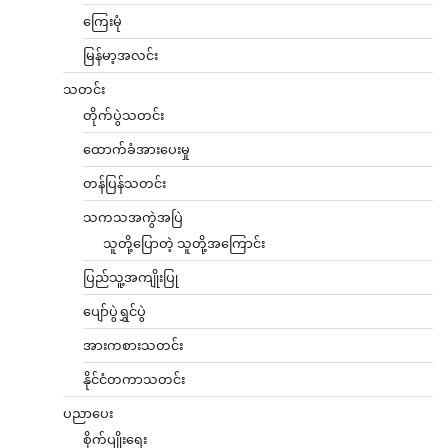
ကြေးမုံ
မြန်မာ့အလင်း
သတင်း
တိုက်ပွဲသတင်း
ထောက်ခံအားပေးမှု
တန်ပြန်သတင်း
သကသအကွဲအပြဲ
သူတို့ပြောတဲ့ သူတို့အကြောင်း
ပြည်သူ့အကျိုးပြု
ပျော်ပွဲရွှင်ပွဲ
အားကစားသတင်း
နိုင်ငံတကာသတင်း
ပညာပေး
စိုက်ပျိုးရေး