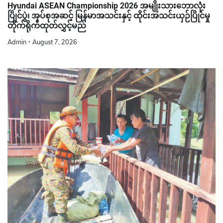
Hyundai ASEAN Championship 2026 အမျိုးသားဘောလုံး
ပြိုင်ပွဲ၊ အုပ်စုအဆင့် မြန်မာအသင်းနှင့် ထိုင်းအသင်းယှဉ်ပြိုင်မှု
တိုက်ရိုက်ထုတ်လွှင့်မည်
Admin
August 7, 2026