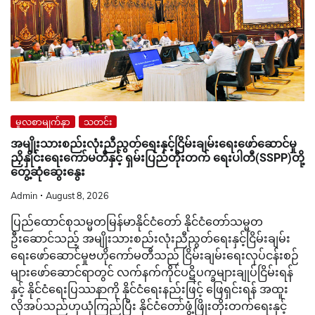
မူလစာမျက်နှာ
သတင်း
အမျိုးသားစည်းလုံးညီညွတ်ရေးနှင့်ငြိမ်းချမ်းရေးဖော်ဆောင်မှု
ညှိနှိုင်းရေးကော်မတီနှင့် ရှမ်းပြည်တိုးတက် ရေးပါတီ(SSPP)တို့
တွေ့ဆုံဆွေးနွေး
Admin
August 8, 2026
ပြည်ထောင်စုသမ္မတမြန်မာနိုင်ငံတော် နိုင်ငံတော်သမ္မတ
ဦးဆောင်သည့် အမျိုးသားစည်းလုံးညီညွတ်ရေးနှင့်ငြိမ်းချမ်း
ရေးဖော်ဆောင်မှုဗဟိုကော်မတီသည် ငြိမ်းချမ်းရေးလုပ်ငန်းစဉ်
များဖော်ဆောင်ရာတွင် လက်နက်ကိုင်ပဋိပက္ခများချုပ်ငြိမ်းရန်
နှင့် နိုင်ငံရေးပြဿနာကို နိုင်ငံရေးနည်းဖြင့် ဖြေရှင်းရန် အထူး
လိုအပ်သည်ဟုယုံကြည်ပြီး နိုင်ငံတော်ဖွံ့ဖြိုးတိုးတက်ရေးနှင့်