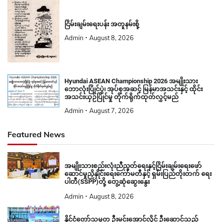
ငြိမ်းချမ်းရေးပန်း အတူနမ်းစို့
Admin
August 8, 2026
Hyundai ASEAN Championship 2026 အမျိုးသား
ဘောလုံးပြိုင်ပွဲ၊ အုပ်စုအဆင့် မြန်မာအသင်းနှင့် ထိုင်း
အသင်းယှဉ်ပြိုင်မှု တိုက်ရိုက်ထုတ်လွှင့်မည်
Admin
August 7, 2026
Featured News
အမျိုးသားစည်းလုံးညီညွတ်ရေးနှင့်ငြိမ်းချမ်းရေးဖော်
ဆောင်မှုညှိနှိုင်းရေးကော်မတီနှင့် ရှမ်းပြည်တိုးတက် ရေး
ပါတီ(SSPP)တို့ တွေ့ဆုံဆွေးနွေး
Admin
August 8, 2026
နိုင်ငံတော်သမ္မတ ဦးမင်းအောင်လှိုင် ဦးဆောင်သည့်