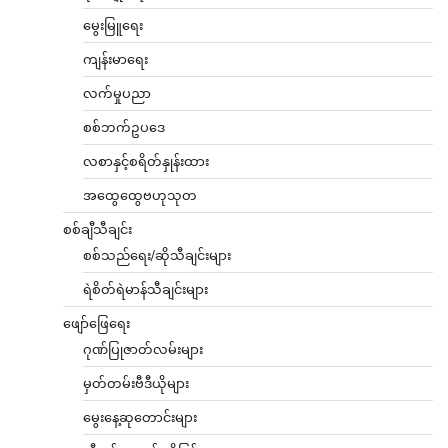
မွေးမြူရေး
ကျန်းမာရေး
လက်မှုပညာ
စစ်ဘက်ဥပဒေ
လစာနှင့်စရိတ်နှုန်းထား
အထွေထွေဗဟုသုတ
စစ်ချီသီချင်း
စစ်သည်ရေး/ဆိုသီချင်းများ
ရဲစိတ်ရဲမာန်သီချင်းများ
ဖျော်ဖြေရေး
ဂုဏ်ပြုဇာတ်လမ်းများ
မှတ်တမ်းဗီဒီယိုများ
မွေးနေ့ဆုတောင်းများ