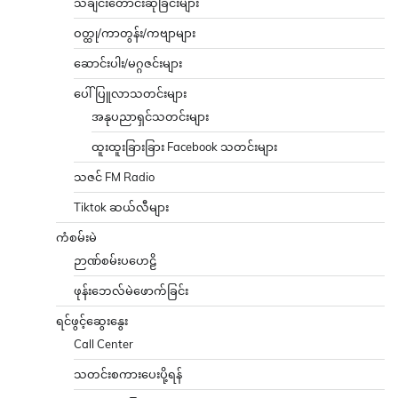
သီချင်းတောင်းဆိုခြင်းများ
ဝတ္ထု/ကာတွန်း/ကဗျာများ
ဆောင်းပါး/မဂ္ဂဇင်းများ
ပေါ်ပြူလာသတင်းများ
အနုပညာရှင်သတင်းများ
ထူးထူးခြားခြား Facebook သတင်းများ
သဇင် FM Radio
Tiktok ဆယ်လီများ
ကံစမ်းမဲ
ဉာဏ်စမ်းပဟေဠိ
ဖုန်းဘေလ်မဲဖောက်ခြင်း
ရင်ဖွင့်ဆွေးနွေး
Call Center
သတင်းစကားပေးပို့ရန်