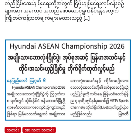
တည်ငြိမ်အေးချမ်းရေးတို့အတွက် ငြိမ်းချမ်းရေးလုပ်ငန်းစဉ်
များအား အကောင် အထည်ဖော်ဆောင်ရွက်နိုင်ရန်အတွက်
ကြိုတင်ကန့်သတ်ချက်များမထားသည့် […]
သတင်း
အားကစားသတင်း