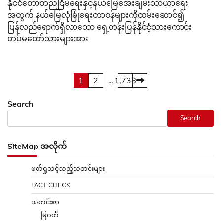
နိုင်ငံတော်တည်ငြိမ်ရေးနှင့်နယ်မြေအေးချမ်းသာယာရေး
အတွက် နယ်မြေလုံခြုံရေးတာဝန်များကိုထမ်းဆောင်၍
ပြန်လည်ရောက်ရှိလာသော ရှေ့တန်းပြန်နိုင်ငံ့သားကောင်း
တပ်မတော်သားများအား
Posts
1
2
…
1,738
pagination
Search
Search
SiteMap အလိုက်
ဖတ်ရှုသင့်သည့်သတင်းများ
FACT CHECK
သတင်းစာ
မြဝတီ