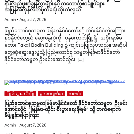
နားလည်မှုစာချွန်လွှာများနှင့် သဘောတူစာချုပ်များ
အပြန်အလှန်လက်မှတ်ရေးထိုးလဲလှယ်
Admin
August 7, 2026
ပြည်ထောင်စုသမ္မတ မြန်မာနိုင်ငံတော်နှင့် ထိုင်းနိုင်ငံတို့အကြား
နှစ်နိုင်ငံတွေ့ဆုံ ဆွေးနွေးပွဲကို ဗန်ကောက်မြို့ရှိ အစိုးရအိမ်
တော်၊ Pakdi Bodin Building ၌ ကျင်းပပြုလုပ်သည်။ အဆိုပါ
တွေ့ဆုံဆွေးနွေးပွဲသို့ ပြည်ထောင်စု သမ္မတမြန်မာနိုင်ငံတော်
နိုင်ငံတော်သမ္မတ ဦးမင်းအောင်လှိုင်၊ […]
ပြည်သူ့အကျိုးပြု
မူလစာမျက်နှာ
သတင်း
ပြည်ထောင်စုသမ္မတမြန်မာနိုင်ငံတော် နိုင်ငံတော်သမ္မတ ဦးမင်း
အောင်လှိုင် “မြန်မာ-ထိုင်း စီးပွားရေးဖိုရမ်” သို့ တက်ရောက်
မိန့်ခွန်းပြောကြား
Admin
August 7, 2026