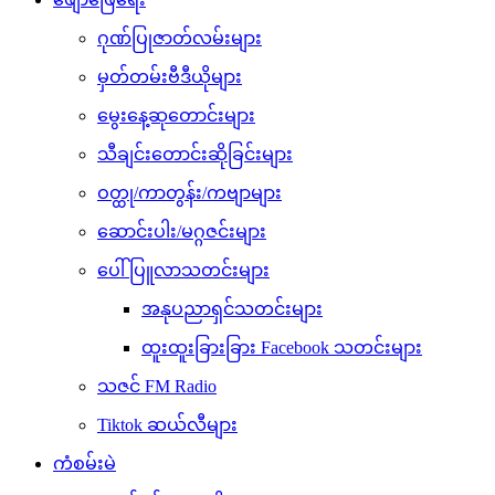
ဂုဏ်ပြုဇာတ်လမ်းများ
မှတ်တမ်းဗီဒီယိုများ
မွေးနေ့ဆုတောင်းများ
သီချင်းတောင်းဆိုခြင်းများ
ဝတ္ထု/ကာတွန်း/ကဗျာများ
ဆောင်းပါး/မဂ္ဂဇင်းများ
ပေါ်ပြူလာသတင်းများ
အနုပညာရှင်သတင်းများ
ထူးထူးခြားခြား Facebook သတင်းများ
သဇင် FM Radio
Tiktok ဆယ်လီများ
ကံစမ်းမဲ