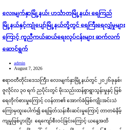
လေးမျက်နှာမြို့နယ်၊ ဟင်္သာတမြို့နယ်၊ ရေကြည်
မြို့နယ်နှင့်ကျုံပျော်မြို့နယ်တို့တွင် ရေကြီးရေလျှံမှုများ
ကြောင့် ကူညီကယ်ဆယ်ရေးလုပ်ငန်းများ ဆက်လက်
ဆောင်ရွက်
admin
August 7, 2026
ဧရာဝတီတိုင်းဒေသကြီး၊ လေးမျက်နှာမြို့နယ်တွင် ၂၀၂၆ခုနှစ်၊
ဇူလိုင်လ ၃၀ ရက် ညပိုင်းတွင် မိုးသည်းထန်စွာရွာသွန်းမှုနှင့် မြစ်
ရေတိုက်စားမှုကြောင့် ငဝန်တာ၏ အောက်ခံမြစ်ကျိုးအင်းသဲ
ကြောမှထူးပေါက်၍ ရေဖြတ်သန်းစီးဆင်းမှုကြောင့် တာတမံနိမ့်
ကျမှုဖြစ်ပွားပြီး ရေကျော်စီးဝင်ခြင်းကြောင့် ယနေ့အထိ