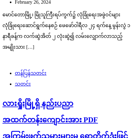
February 26, 2024
မောင်တောမြို့၊ မြိုသူကြီးရပ်ကွက်၌ လုံခြုံရေးအဖွဲဝင်များ
လုံခြုံရေးဆောင်ရွက်နေစဉ် ဖေဖော်ဝါရီလ ၂၄ ရက်နေ့ မွန်းလွဲ ၁
နာရီခန့်က လက်ဆွဲအိတ် ၂ လုံးဆွဲ၍ လမ်းလျှောက်လာသည့်
အမျိုးသား […]
တန်ပြန်သတင်း
သတင်း
လားရှိုးမြို့ရှိ နည်းပညာ
အထက်တန်းကျောင်းအား PDF
အကြမ်းဖက်သမားများမှ ရှော့တိုက်ဒုံးဖြင့်