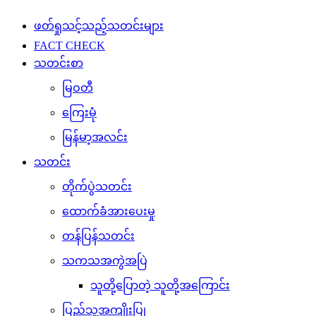
ဖတ်ရှုသင့်သည့်သတင်းများ
FACT CHECK
သတင်းစာ
မြဝတီ
ကြေးမုံ
မြန်မာ့အလင်း
သတင်း
တိုက်ပွဲသတင်း
ထောက်ခံအားပေးမှု
တန်ပြန်သတင်း
သကသအကွဲအပြဲ
သူတို့ပြောတဲ့ သူတို့အကြောင်း
ပြည်သူ့အကျိုးပြု