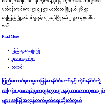
လေးမျက်နှာမြို့ပေါ် ရပ်ကွက်(၅)ခု၊ မြို့တွင်းလမ်းမကြီးများနှင့်
ပတ်ဝန်းကျင်ကျေးရွာ ၇၂ ရွာ၊ ဟင်္သာတ မြို့နယ် ၂၆ ရွာ၊
ရေကြည်မြို့နယ် ၆ ရွာနှင့်ကျုံပျော်မြို့နယ် ၂ ရွာ ၊ စုစုပေါင်း
၁၀၆…
Read More
ပြည်သူ့အကျိုးပြု
မူလစာမျက်နှာ
သတင်း
ပြည်ထောင်စုသမ္မတမြန်မာနိုင်ငံတော်နှင့် ထိုင်းနိုင်ငံတို့
အကြား နားလည်မှုစာချွန်လွှာများနှင့် သဘောတူစာချုပ်
များ အပြန်အလှန်လက်မှတ်ရေးထိုးလဲလှယ်