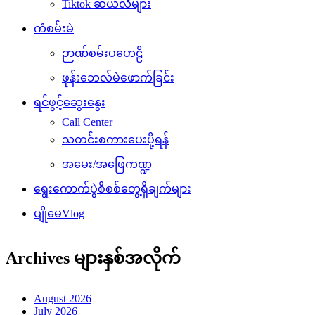
Tiktok ဆယ်လီများ
ကံစမ်းမဲ
ဉာဏ်စမ်းပဟေဠိ
ဖုန်းဘေလ်မဲဖောက်ခြင်း
ရင်ဖွင့်ဆွေးနွေး
Call Center
သတင်းစကားပေးပို့ရန်
အမေး/အဖြေကဏ္ဍ
ရွေးကောက်ပွဲစိစစ်တွေ့ရှိချက်များ
ပျိုမေVlog
Archives များနှစ်အလိုက်
August 2026
July 2026