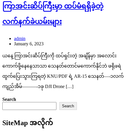
ကြာအင်းဆိပ်ကြီးမှာ ထပ်မံရရှိခဲ့တဲ့
လက်နက်ခဲယမ်းများ
admin
January 6, 2023
ယနေ့ ကြာအင်းဆိပ်ကြီးကို ထပ်ရှင်းတဲ့ အချိန်မှာ အလောင်း
ကောက်ဖို့နေနေသာသာ သေနတ်တောင်မကောက်နိုင်ဘဲ ဖရိုဖရဲ
ထွက်ပြေးသွားကြရတဲ့ KNU/PDF ရဲ့ AR-15 သေနတ်—-၁လက်
ကျည်အိမ်———-၁ခု DJI Drone […]
Search
Search
SiteMap အလိုက်