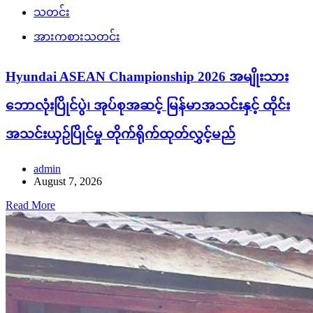
သတင်း
အားကစားသတင်း
Hyundai ASEAN Championship 2026 အမျိုးသား
ဘောလုံးပြိုင်ပွဲ၊ အုပ်စုအဆင့် မြန်မာအသင်းနှင့် ထိုင်း
အသင်းယှဉ်ပြိုင်မှု တိုက်ရိုက်ထုတ်လွှင့်မည်
admin
August 7, 2026
Read More