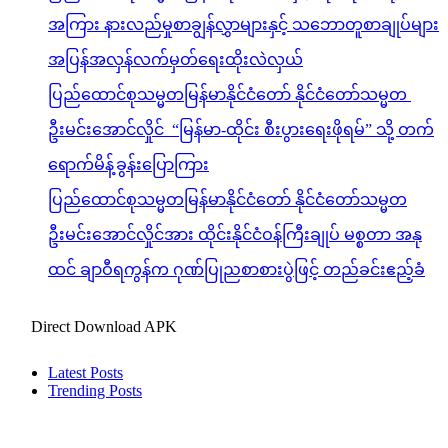
အကြား နားလည်မှုစာချွန်လွှာများနှင့် သဘောတူစာချုပ်များ
အပြန်အလှန်လက်မှတ်ရေးထိုးလဲလှယ်
ပြည်ထောင်စုသမ္မတမြန်မာနိုင်ငံတော် နိုင်ငံတော်သမ္မတ
ဦးမင်းအောင်လှိုင် “မြန်မာ-ထိုင်း စီးပွားရေးဖိုရမ်” သို့ တက်
ရောက်မိန့်ခွန်းပြောကြား
ပြည်ထောင်စုသမ္မတမြန်မာနိုင်ငံတော် နိုင်ငံတော်သမ္မတ
ဦးမင်းအောင်လှိုင်အား ထိုင်းနိုင်ငံဝန်ကြီးချုပ် မစ္စတာ အနု
ထင် ချာဝီရကွန်က ဂုဏ်ပြုညစာစားပွဲဖြင့် တည်ခင်းဧည့်ခံ
Direct Download APK
Latest Posts
Trending Posts