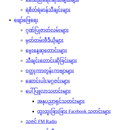
ရဲစိတ်ရဲမာန်သီချင်းများ
ဖျော်ဖြေရေး
ဂုဏ်ပြုဇာတ်လမ်းများ
မှတ်တမ်းဗီဒီယိုများ
မွေးနေ့ဆုတောင်းများ
သီချင်းတောင်းဆိုခြင်းများ
ဝတ္ထု/ကာတွန်း/ကဗျာများ
ဆောင်းပါး/မဂ္ဂဇင်းများ
ပေါ်ပြူလာသတင်းများ
အနုပညာရှင်သတင်းများ
ထူးထူးခြားခြား Facebook သတင်းများ
သဇင် FM Radio