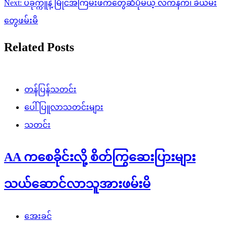
Next:
ပခုက္ကူနဲ့ မြိုင်အကြမ်းဖက်တွေဆီပိုမယ့် လက်နက်၊ ခဲယမ်း
တွေဖမ်းမိ
Related Posts
တန်ပြန်သတင်း
ပေါ်ပြူလာသတင်းများ
သတင်း
AA ကစေခိုင်းလို့ စိတ်ကြွဆေးပြားများ
သယ်ဆောင်လာသူအားဖမ်းမိ
အေးခင်