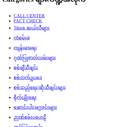
CALL CENTER
FACT CHECK
Tiktok ဆယ်လီများ
ကံစမ်းမဲ
ကျန်းမာရေး
ဂုဏ်ပြုဇာတ်လမ်းများ
စစ်ချီသီချင်း
စစ်ဘက်ဥပဒေ
စစ်သည်ရေး/ဆိုသီချင်းများ
စိုက်ပျိုးရေး
ဆောင်းပါး/မဂ္ဂဇင်းများ
ဉာဏ်စမ်းပဟေဠိ