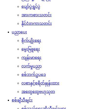
ပျော်ပွဲရွှင်ပွဲ
အားကစားသတင်း
နိုင်ငံတကာသတင်း
ပညာပေး
စိုက်ပျိုးရေး
မွေးမြူရေး
ကျန်းမာရေး
လက်မှုပညာ
စစ်ဘက်ဥပဒေ
လစာနှင့်စရိတ်နှုန်းထား
အထွေထွေဗဟုသုတ
စစ်ချီသီချင်း
စစ်သည်ရေး/ဆိုသီချင်းများ