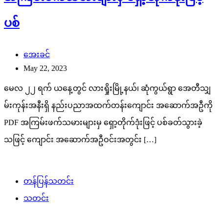
ပစ်
အေးခင်
May 22, 2023
မေလ ၂၂ ရက် ယနေ့တွင် လားရှိုးမြို့နယ်၊ ဆုံကွယ်ရွာ အေတီသျှ
မ်းကုန်းအနီးရှိ နည်းပညာအထက်တန်းကျောင်း အဆောက်အဦကို
PDF အကြမ်းဖက်သမားများမှ ရှော့တိုက်ဒုံးဖြင့် ပစ်ခတ်သွားခဲ့
သဖြင့် ကျောင်း အဆောက်အဦဝင်းအတွင်း […]
တန်ပြန်သတင်း
သတင်း