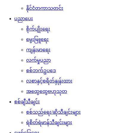
နိုင်ငံတကာသတင်း
ပညာပေး
စိုက်ပျိုးရေး
မွေးမြူရေး
ကျန်းမာရေး
လက်မှုပညာ
စစ်ဘက်ဥပဒေ
လစာနှင့်စရိတ်နှုန်းထား
အထွေထွေဗဟုသုတ
စစ်ချီသီချင်း
စစ်သည်ရေး/ဆိုသီချင်းများ
ရဲစိတ်ရဲမာန်သီချင်းများ
ဖျော်ဖြေရေး