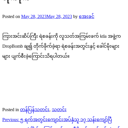
Posted on
May 28, 2023
May 28, 2023
by
အေးခင်
ကြားအင်းဆိပ်ကြီး ရဲစခန်းကို လူသတ်အကြမ်းဖက် ktla အဖွဲ့က
DropBomb ချ၍ တိုက်ခိုက်ခဲ့ရာ ရဲစခန်းအတွင်းနှင့် ခေါင်မိုးများ
များ ပျက်စီးခဲ့ကြောင်းသိရပါတယ်။
Posted in
တန်ပြန်သတင်း
,
သတင်း
Post
Previous:
၅ ရက်အတွင်းကျောင်းအပ်နှံသူ ၁၇ သန်းကျော်ပြီ
navigation