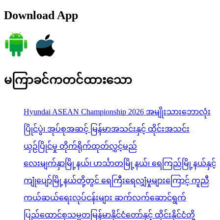
Download App
မကြာခင်ကတင်ထားသော
Hyundai ASEAN Championship 2026 အမျိုးသားဘောလုံး
ပြိုင်ပွဲ၊ အုပ်စုအဆင့် မြန်မာအသင်းနှင့် ထိုင်းအသင်း
ယှဉ်ပြိုင်မှု တိုက်ရိုက်ထုတ်လွှင့်မည်
လေးမျက်နှာမြို့နယ်၊ ဟင်္သာတမြို့နယ်၊ ရေကြည်မြို့နယ်နှင့်
ကျုံပျော်မြို့နယ်တို့တွင် ရေကြီးရေလျှံမှုများကြောင့် ကူညီ
ကယ်ဆယ်ရေးလုပ်ငန်းများ ဆက်လက်ဆောင်ရွက်
ပြည်ထောင်စုသမ္မတမြန်မာနိုင်ငံတော်နှင့် ထိုင်းနိုင်ငံတို့