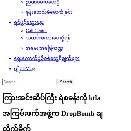
ဉာဏ်စမ်းပဟေဠိ
ဖုန်းဘေလ်မဲဖောက်ခြင်း
ရင်ဖွင့်ဆွေးနွေး
Call Center
သတင်းစကားပေးပို့ရန်
အမေး/အဖြေကဏ္ဍ
ရွေးကောက်ပွဲစိစစ်တွေ့ရှိချက်များ
ပျိုမေVlog
Search
for:
ကြားအင်းဆိပ်ကြီး ရဲစခန်းကို ktla
အကြမ်းဖက်အဖွဲ့က DropBomb ချ
တိုက်ခိုက်