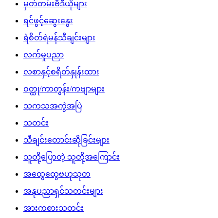
မှတ်တမ်းဗီဒီယိုများ
ရင်ဖွင့်ဆွေးနွေး
ရဲစိတ်ရဲမန်သီချင်းများ
လက်မှုပညာ
လစာနှင့်စရိတ်နှုန်းထား
ဝတ္ထု/ကာတွန်း/ကဗျာများ
သကသအကွဲအပြဲ
သတင်း
သီချင်းတောင်းဆိုခြင်းများ
သူတို့ပြောတဲ့ သူတို့အကြောင်း
အထွေထွေဗဟုသုတ
အနုပညာရှင်သတင်းများ
အားကစားသတင်း