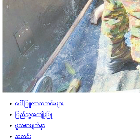
ပေါ်ပြူလာသတင်းများ
ပြည်သူ့အကျိုးပြု
မူလစာမျက်နှာ
သတင်း