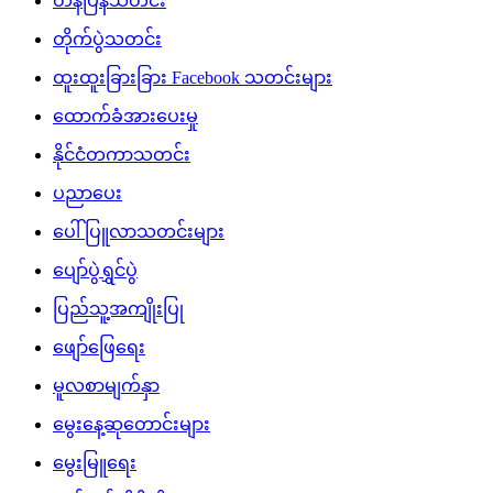
တန်ပြန်သတင်း
တိုက်ပွဲသတင်း
ထူးထူးခြားခြား Facebook သတင်းများ
ထောက်ခံအားပေးမှု
နိုင်ငံတကာသတင်း
ပညာပေး
ပေါ်ပြူလာသတင်းများ
ပျော်ပွဲရွှင်ပွဲ
ပြည်သူ့အကျိုးပြု
ဖျော်ဖြေရေး
မူလစာမျက်နှာ
မွေးနေ့ဆုတောင်းများ
မွေးမြူရေး