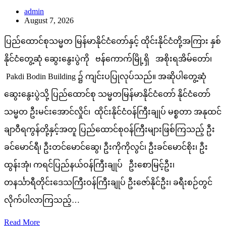
admin
August 7, 2026
ပြည်ထောင်စုသမ္မတ မြန်မာနိုင်ငံတော်နှင့် ထိုင်းနိုင်ငံတို့အကြား နှစ်
နိုင်ငံတွေ့ဆုံ ဆွေးနွေးပွဲကို ဗန်ကောက်မြို့ရှိ အစိုးရအိမ်တော်၊
Pakdi Bodin Building ၌ ကျင်းပပြုလုပ်သည်။ အဆိုပါတွေ့ဆုံ
ဆွေးနွေးပွဲသို့ ပြည်ထောင်စု သမ္မတမြန်မာနိုင်ငံတော် နိုင်ငံတော်
သမ္မတ ဦးမင်းအောင်လှိုင်၊ ထိုင်းနိုင်ငံဝန်ကြီးချုပ် မစ္စတာ အနုထင်
ချာဝီရကွန်တို့နှင့်အတူ ပြည်ထောင်စုဝန်ကြီးများဖြစ်ကြသည့် ဦး
ခင်မောင်ရီ၊ ဦးတင်မောင်ဆွေ၊ ဦးကိုကိုလွင်၊ ဦးခင်မောင်စိုး၊ ဦး
ထွန်းအုံ၊ ကရင်ပြည်နယ်ဝန်ကြီးချုပ် ဦးစောမြင့်ဦး၊
တနင်္သာရီတိုင်းဒေသကြီးဝန်ကြီးချုပ် ဦးဇော်နိုင်ဦး၊ ခရီးစဉ်တွင်
လိုက်ပါလာကြသည့်…
Read More