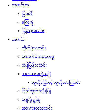
သတင်းစာ
မြဝတီ
ကြေးမုံ
မြန်မာ့အလင်း
သတင်း
တိုက်ပွဲသတင်း
ထောက်ခံအားပေးမှု
တန်ပြန်သတင်း
သကသအကွဲအပြဲ
သူတို့ပြောတဲ့ သူတို့အကြောင်း
ပြည်သူ့အကျိုးပြု
ပျော်ပွဲရွှင်ပွဲ
အားကစားသတင်း