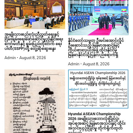
အမျိုးသားစည်းလုံးညီညွတ်ရေးနှင့်
ငြိမ်းချမ်းရေးဖော်ဆောင်မှုညှိနှိုင်းရေး
နိုင်ငံတော်သမ္မတ ဦးမင်းအောင်လှိုင်
ကော်မတီနှင့် ရှမ်းပြည်တိုးတက် ရေး
ဦးဆောင်သည့် မြန်မာအဆင့်မြင့်
ပါတီ(SSPP)တို့ တွေ့ဆုံဆွေးနွေး
ကိုယ်စားလှယ်အဖွဲ့ ထိုင်းနိုင်ငံမှ
မြန်မာနိုင်ငံသို့ပြန်လည်ရောက်ရှိ
Admin
August 8, 2026
Admin
August 8, 2026
Hyundai ASEAN Championship
2026 အမျိုးသားဘောလုံးပြိုင်ပွဲ၊
အုပ်စုအဆင့် မြန်မာအသင်းနှင့် ထိုင်း
အသင်းယှဉ်ပြိုင်မှု တိုက်ရိုက်ထုတ်
လွှင့်မည်