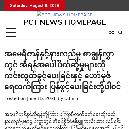
Skip
Saturday, August 8, 2026
to
content
PCT NEWS HOMEPAGE
အမေရိကန်နှင့်နားလည်မှု စာချွန်လွှာ
တွင် အီရန်အပေါ်ပိတ်ဆို့မှုများကို
ကင်းလွတ်ခွင့်ပေးခြင်းနှင့် ဟော်မုဇ်
ရေလက်ကြား ပြန်ဖွင့်ပေးခြင်းတို့ပါဝင်
Posted on
June 15, 2026
by
admin
အမေရိကန်နှင့်အီရန်တို့ကြား မကြာမီလက်မှတ်ရေးထိုးမည့်
နားလည်မှုစာချွန်လွှာတွင် အီရန်နိုင်ငံ၏နျူကလီးယား လုပ်ငန်း
များမှသည် ဟော်မုဇ်ရေလက်ကြား ပြန်ဖွင့်ပေးရေးအထိ ပါဝင်