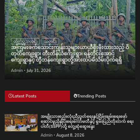
တိုက်ပွဲသတင်း
သတင်း
အကြမ်းဖက်သောင်းကျန်းသူများယာယီစိုးမိုးထားသည့် ဝိ
တုတ်ကျေးရွာ၊ တီးတိန်ယံကျေးရွာ၊ ရန်တိုင်းအောင်
ကျေးရွာနှင့် တွီဘန်ကျေးရွာတို့အားထပ်မံသိမ်းပိုက်ရရှိ
Admin
July 31, 2026
Latest Posts
Trending Posts
အမျိုးသားစည်းလုံးညီညွတ်ရေးနှင့်ငြိမ်းချမ်းရေးဖော်
ဆောင်မှုညှိနှိုင်းရေးကော်မတီနှင့် ရှမ်းပြည်တိုးတက် ရေး
ပါတီ(SSPP)တို့ တွေ့ဆုံဆွေးနွေး
Admin
August 8, 2026