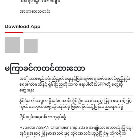
အနုပညာရှင်သတင်းများ
အားကစားသတင်း
Download App
မကြာခင်ကတင်ထားသော
အမျိုးသားစည်းလုံးညီညွတ်ရေးနှင့်ငြိမ်းချမ်းရေးဖော်ဆောင်မှုညှိနှိုင်း
ရေးကော်မတီနှင့် ရှမ်းပြည်တိုးတက် ရေးပါတီ(SSPP)တို့ တွေ့ဆုံ
ဆွေးနွေး
နိုင်ငံတော်သမ္မတ ဦးမင်းအောင်လှိုင် ဦးဆောင်သည့် မြန်မာအဆင့်မြင့်
ကိုယ်စားလှယ်အဖွဲ့ ထိုင်းနိုင်ငံမှ မြန်မာနိုင်ငံသို့ပြန်လည်ရောက်ရှိ
ငြိမ်းချမ်းရေးပန်း အတူနမ်းစို့
Hyundai ASEAN Championship 2026 အမျိုးသားဘောလုံးပြိုင်ပွဲ၊
အုပ်စုအဆင့် မြန်မာအသင်းနှင့် ထိုင်းအသင်းယှဉ်ပြိုင်မှု တိုက်ရိုက်