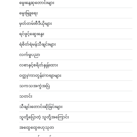
မွေးနေ့ဆုတောင်းများ
မွေးမြူရေး
မှတ်တမ်းဗီဒီယိုများ
ရင်ဖွင့်ဆွေးနွေး
ရဲစိတ်ရဲမန်သီချင်းများ
လက်မှုပညာ
လစာနှင့်စရိတ်နှုန်းထား
ဝတ္ထု/ကာတွန်း/ကဗျာများ
သကသအကွဲအပြဲ
သတင်း
သီချင်းတောင်းဆိုခြင်းများ
သူတို့ပြောတဲ့ သူတို့အကြောင်း
အထွေထွေဗဟုသုတ