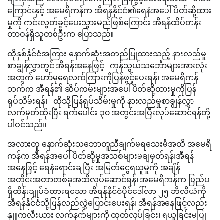
ကြောင်းနှင့် အမေရိကန်က အီရန်နိုင်ငံ၏ရေနံအပေါ် ပိတ်ဆို့ထား
မှုကို ကင်းလွတ်ခွင့်ပေးသွားမည်ဖြစ်ကြောင်း အီရန်ထိပ်တန်း
တာဝန်ရှိသူတစ်ဦးက ပြောသည်။
ထိုနှစ်နိုင်ငံအကြား နောက်ဆုံးအတည်ပြုထားသည့် နားလည်မှု
စာချွန်လွှာတွင် အီရန်အနေဖြင့် ကုန်သွယ်သင်္ဘောများအားလုံး
အတွက် ဟော်မုရေလက်ကြားကိုပြန်ဖွင့်ပေးရန်၊ အမေရိကန်
ဘက်က အီရန်၏ ဆိပ်ကမ်းများအပေါ်ပိတ်ဆို့ထားမှုကိုပြန်
ရုပ်သိမ်းရန်၊ ထိုသို့ပြန်ရုပ်သိမ်းမှုကို နားလည်မှုစာချွန်လွှာ
လက်မှတ်ထိုးပြီး ရက်ပေါင်း ၃၀ အတွင်းအပြီးလုပ်ဆောင်ရန်တို့
ပါဝင်သည်။
အလားတူ နောက်ဆုံးသဘောတူညီချက်မရသေးမီအထိ အမေရိ
ကန်က အီရန်အပေါ် ပိတ်ဆို့မှုအသစ်များမချမှတ်ရန်၊အီရန်
အနေဖြင့် ရေနံရောင်းချပြီး အမြတ်ငွေရယူမှုကို အချိန်
အတိုင်းအတာတစ်ခုအထိလုပ်ဆောင်ရန်၊ အမေရိကန်က ပြည်ပ
ရှိထိန်းချုပ်ခံထားရသော အီရန်နိုင်ငံပိုင်ဒေါ်လာ ၂၅ ဘီလီယံကို
အီရန်နိုင်ငံသို့ပြန်လည်လွှဲပြောင်းပေးရန်၊ အီရန်အနေဖြင့်လည်း
နျူကလီးယား လက်နက်များကို ထုတ်လုပ်ခြင်း၊ ရယူခြင်းမပြု