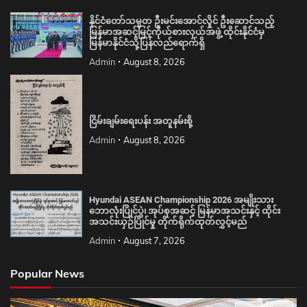
နိုင်ငံတော်သမ္မတ ဦးမင်းအောင်လှိုင် ဦးဆောင်သည့်
မြန်မာအဆင့်မြင့်ကိုယ်စားလှယ်အဖွဲ့ ထိုင်းနိုင်ငံမှ
မြန်မာနိုင်ငံသို့ပြန်လည်ရောက်ရှိ
Admin
August 8, 2026
ငြိမ်းချမ်းရေးပန်း အတူနမ်းစို့
Admin
August 8, 2026
Hyundai ASEAN Championship 2026 အမျိုးသား
ဘောလုံးပြိုင်ပွဲ၊ အုပ်စုအဆင့် မြန်မာအသင်းနှင့် ထိုင်း
အသင်းယှဉ်ပြိုင်မှု တိုက်ရိုက်ထုတ်လွှင့်မည်
Admin
August 7, 2026
Popular News