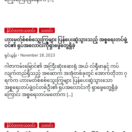
နိုင်ငံတကာသတင်း
သတင်း
ဟားမတ်စ်စစ်သွေးကြွများ ပြန်ပေးဆွဲသွားသည့် အစ္စရေးတပ်ဖွဲ့
ဝင်၏ ရုပ်အလောင်းကိုရှာဖွေတွေ့ရှိခဲ့
ရှင်ယွန်း
November 18, 2023
ဂါဇာကမ်းမြောင်၏ အကြီးဆုံးဆေးရုံ အယ် လ်ရှီဖာနှင့် ကပ်
လျက်တည်ရှိသည့် အဆောက် အအုံတစ်ခုတွင် အောက်တိုဘာ ၇
ရက်က ဟားမတ်စ်စစ်သွေးကြွများ ပြန်ပေးဆွဲသွားသော
အစ္စရေးတပ်ဖွဲ့ဝင်တစ်ဦး၏ ရုပ်အလောင်းကို ရှာဖွေတွေ့ရှိခဲ့
ကြောင်း အစ္စရေးတပ်မတော်က […]
နိုင်ငံတကာသတင်း
သတင်း