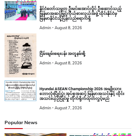
နိုင်ငံတော်သမ္မတ ဦးမင်းအောင်လှိုင် ဦးဆောင်သည့်
မြန်မာအဆင့်မြင့်ကိုယ်စားလှယ်အဖွဲ့ ထိုင်းနိုင်ငံမှ
မြန်မာနိုင်ငံသို့ပြန်လည်ရောက်ရှိ
Admin
August 8, 2026
ငြိမ်းချမ်းရေးပန်း အတူနမ်းစို့
Admin
August 8, 2026
Hyundai ASEAN Championship 2026 အမျိုးသား
ဘောလုံးပြိုင်ပွဲ၊ အုပ်စုအဆင့် မြန်မာအသင်းနှင့် ထိုင်း
အသင်းယှဉ်ပြိုင်မှု တိုက်ရိုက်ထုတ်လွှင့်မည်
Admin
August 7, 2026
Popular News