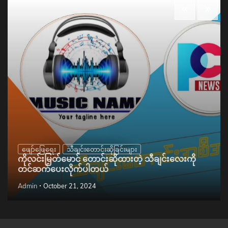
ဖျော်ဖြေရေး
သီချင်းတောင်းဆိုခြင်းများ
ကိုလင်းမြတ်မောင် တောင်းဆိုထားတဲ့ သီချင်းလေးကို
တင်ဆက်ပေးလိုက်ပါတယ်
Admin
October 21, 2024