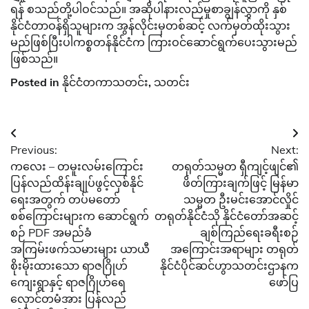
ရန် စသည်တို့ပါဝင်သည်။ အဆိုပါနားလည်မှုစာချွန်လွှာကို နှစ်
နိုင်ငံတာဝန်ရှိသူများက အွန်လိုင်းမှတစ်ဆင့် လက်မှတ်ထိုးသွား
မည်ဖြစ်ပြီးပါကစ္စတန်နိုင်ငံက ကြားဝင်ဆောင်ရွက်ပေးသွားမည်
ဖြစ်သည်။
Posted in
နိုင်ငံတကာသတင်း
,
သတင်း
Post
Previous:
Next:
navigation
ကလေး – တမူးလမ်းကြောင်း
တရုတ်သမ္မတ ရှီကျင့်ဖျင်၏
ပြန်လည်ထိန်းချုပ်ဖွင့်လှစ်နိုင်
ဖိတ်ကြားချက်ဖြင့် မြန်မာ
ရေးအတွက် တပ်မတော်
သမ္မတ ဦးမင်းအောင်လှိုင်
စစ်ကြောင်းများက ဆောင်ရွက်
တရုတ်နိုင်ငံသို နိုင်ငံတော်အဆင့်
စဉ် PDF အမည်ခံ
ချစ်ကြည်ရေးခရီးစဉ်
အကြမ်းဖက်သမားများ ယာယီ
အကြောင်းအရာများ တရုတ်
စိုးမိုးထားသော ရာဇဂြိုဟ်
နိုင်ငံပိုင်ဆင်ဟွာသတင်းဌာနက
ကျေးရွာနှင့် ရာဇဂြိုဟ်ရေ
ဖော်ပြ
လှောင်တမံအား ပြန်လည်