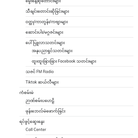
မွေးနေ့ဆုတောင်းများ
သီချင်းတောင်းဆိုခြင်းများ
ဝတ္ထု/ကာတွန်း/ကဗျာများ
ဆောင်းပါး/မဂ္ဂဇင်းများ
ပေါ်ပြူလာသတင်းများ
အနုပညာရှင်သတင်းများ
ထူးထူးခြားခြား Facebook သတင်းများ
သဇင် FM Radio
Tiktok ဆယ်လီများ
ကံစမ်းမဲ
ဉာဏ်စမ်းပဟေဠိ
ဖုန်းဘေလ်မဲဖောက်ခြင်း
ရင်ဖွင့်ဆွေးနွေး
Call Center