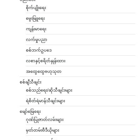
စိုက်ပျိုးရေး
မွေးမြူရေး
ကျန်းမာရေး
လက်မှုပညာ
စစ်ဘက်ဥပဒေ
လစာနှင့်စရိတ်နှုန်းထား
အထွေထွေဗဟုသုတ
စစ်ချီသီချင်း
စစ်သည်ရေး/ဆိုသီချင်းများ
ရဲစိတ်ရဲမာန်သီချင်းများ
ဖျော်ဖြေရေး
ဂုဏ်ပြုဇာတ်လမ်းများ
မှတ်တမ်းဗီဒီယိုများ