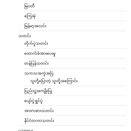
မြဝတီ
ကြေးမုံ
မြန်မာ့အလင်း
သတင်း
တိုက်ပွဲသတင်း
ထောက်ခံအားပေးမှု
တန်ပြန်သတင်း
သကသအကွဲအပြဲ
သူတို့ပြောတဲ့ သူတို့အကြောင်း
ပြည်သူ့အကျိုးပြု
ပျော်ပွဲရွှင်ပွဲ
အားကစားသတင်း
နိုင်ငံတကာသတင်း
ပညာပေး