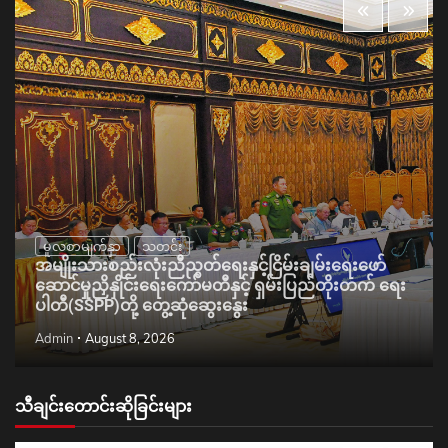
မူလစာမျက်နှာ
သတင်း
အမျိုးသားစည်းလုံးညီညွတ်ရေးနှင့်ငြိမ်းချမ်းရေးဖော်
ဆောင်မှုညှိနှိုင်းရေးကော်မတီနှင့် ရှမ်းပြည်တိုးတက် ရေး
ပါတီ(SSPP)တို့ တွေ့ဆုံဆွေးနွေး
Admin
August 8, 2026
သီချင်းတောင်းဆိုခြင်းများ