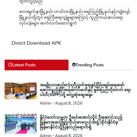
ထုတ်လွှင့်မည်
လေးမျက်နှာမြို့နယ်၊ ဟင်္သာတမြို့နယ်၊ ရေကြည်မြို့နယ်နှင့်ကျုံပျော်
မြို့နယ်တို့တွင် ရေကြီးရေလျှံမှုများကြောင့် ကူညီကယ်ဆယ်ရေး
လုပ်ငန်းများ ဆက်လက်ဆောင်ရွက်
Direct Download APK
Latest Posts
Trending Posts
အမျိုးသားစည်းလုံးညီညွတ်ရေးနှင့်ငြိမ်းချမ်းရေးဖော်
ဆောင်မှုညှိနှိုင်းရေးကော်မတီနှင့် ရှမ်းပြည်တိုးတက် ရေး
ပါတီ(SSPP)တို့ တွေ့ဆုံဆွေးနွေး
Admin
August 8, 2026
နိုင်ငံတော်သမ္မတ ဦးမင်းအောင်လှိုင် ဦးဆောင်သည့်
မြန်မာအဆင့်မြင့်ကိုယ်စားလှယ်အဖွဲ့ ထိုင်းနိုင်ငံမှ
မြန်မာနိုင်ငံသို့ပြန်လည်ရောက်ရှိ
Admin
August 8, 2026