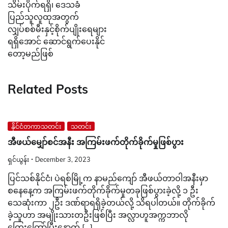
သိမ်းပိုက်ရရှိ၊ ဒေသခံ
ပြည်သူလူထုအတွက်
လျှပ်စစ်မီးနှင့်စိုက်ပျိုးရေများ
ရရှိအောင် ဆောင်ရွက်ပေးနိုင်
တော့မည်ဖြစ်
Related Posts
နိုင်ငံတကာသတင်း
သတင်း
အီဖယ်မျှော်စင်အနီး အကြမ်းဖက်တိုက်ခိုက်မှုဖြစ်ပွား
ရှင်ယွန်း
December 3, 2023
ပြင်သစ်နိုင်ငံ၊ ပဲရစ်မြို့က နာမည်ကျော် အီဖယ်တာဝါအနီးမှာ
စနေနေ့က အကြမ်းဖက်တိုက်ခိုက်မှုတခုဖြစ်ပွားခဲ့လို့ ၁ ဦး
သေဆုံးကာ ၂ဦး ဒဏ်ရာရရှိခဲ့တယ်လို့ သိရပါတယ်။ တိုက်ခိုက်
ခဲ့သူဟာ အမျိုးသားတဦးဖြစ်ပြီး အလ္လာဟူအက္ကဘာလို
ကြွေးကြော်ပြီးနောက် […]