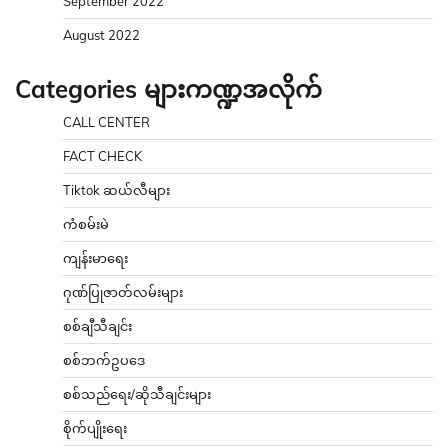
September 2022
August 2022
Categories များကဏ္ဍအလိုက်
CALL CENTER
FACT CHECK
Tiktok ဆယ်လီများ
ကံစမ်းမဲ
ကျန်းမာရေး
ဂုဏ်ပြုဇာတ်လမ်းများ
စစ်ချီသီချင်း
စစ်ဘက်ဥပဒေ
စစ်သည်ရေး/ဆိုသီချင်းများ
စိုက်ပျိုးရေး