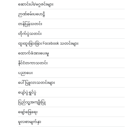
ဆောင်းပါး/မဂ္ဂဇင်းများ
ဉာဏ်စမ်းပဟေဠိ
တန်ပြန်သတင်း
တိုက်ပွဲသတင်း
ထူးထူးခြားခြား Facebook သတင်းများ
ထောက်ခံအားပေးမှု
နိုင်ငံတကာသတင်း
ပညာပေး
ပေါ်ပြူလာသတင်းများ
ပျော်ပွဲရွှင်ပွဲ
ပြည်သူ့အကျိုးပြု
ဖျော်ဖြေရေး
မူလစာမျက်နှာ