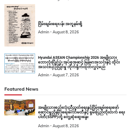
ငြိမ်းချမ်းရေးပန်း အတူနမ်းစို့
Admin
August 8, 2026
Hyundai ASEAN Championship 2026 အမျိုးသား
ဘောလုံးပြိုင်ပွဲ၊ အုပ်စုအဆင့် မြန်မာအသင်းနှင့် ထိုင်း
အသင်းယှဉ်ပြိုင်မှု တိုက်ရိုက်ထုတ်လွှင့်မည်
Admin
August 7, 2026
Featured News
အမျိုးသားစည်းလုံးညီညွတ်ရေးနှင့်ငြိမ်းချမ်းရေးဖော်
ဆောင်မှုညှိနှိုင်းရေးကော်မတီနှင့် ရှမ်းပြည်တိုးတက် ရေး
ပါတီ(SSPP)တို့ တွေ့ဆုံဆွေးနွေး
Admin
August 8, 2026