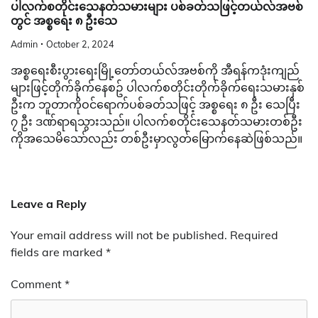
ပါလက်စတိုင်း​သေနတ်သမားများ ပစ်ခတ်သဖြင့်တယ်လ်အဗစ်
တွင် အစ္စ​ရေး ၈ ဦး​သေ
Admin
October 2, 2024
အစ္စ​ရေးစီးပွား​ရေးမြို့​တော်တယ်လ်အဗစ်ကို အီရန်ကဒုံးကျည်
များဖြင့်တိုက်ခိုက်​နေစဥ် ပါလက်စတိုင်းတိုက်ခိုက်​ရေးသမားနှစ်
ဦးက ဘူတာကိုဝင်​ရောက်ပစ်ခတ်သဖြင့် အစ္စ​ရေး ၈ ဦး​ သေပြီး
၇ ဦး ဒဏ်ရာရသွားသည်။ ပါလက်စတိုင်း​သေနတ်သမားတစ်ဦး
ကိုအ​သေမိ​သော်လည်း တစ်ဦးမှာလွတ်​မြောက်​နေဆဲဖြစ်သည်။
Leave a Reply
Your email address will not be published.
Required
fields are marked
*
Comment
*