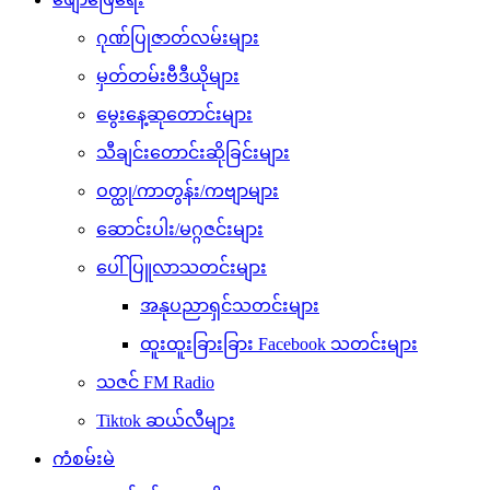
ဂုဏ်ပြုဇာတ်လမ်းများ
မှတ်တမ်းဗီဒီယိုများ
မွေးနေ့ဆုတောင်းများ
သီချင်းတောင်းဆိုခြင်းများ
ဝတ္ထု/ကာတွန်း/ကဗျာများ
ဆောင်းပါး/မဂ္ဂဇင်းများ
ပေါ်ပြူလာသတင်းများ
အနုပညာရှင်သတင်းများ
ထူးထူးခြားခြား Facebook သတင်းများ
သဇင် FM Radio
Tiktok ဆယ်လီများ
ကံစမ်းမဲ