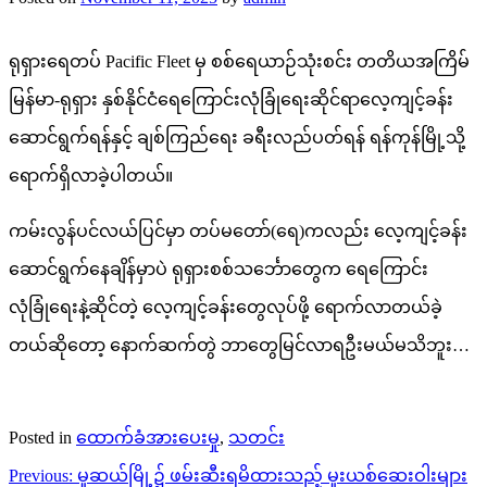
ရုရှားရေတပ် Pacific Fleet မှ စစ်ရေယာဉ်သုံးစင်း တတိယအကြိမ်
မြန်မာ-ရုရှား နှစ်နိုင်ငံရေကြောင်းလုံခြုံရေးဆိုင်ရာလေ့ကျင့်ခန်း
ဆောင်ရွက်ရန်နှင့် ချစ်ကြည်ရေး ခရီးလည်ပတ်ရန် ရန်ကုန်မြို့သို့
ရောက်ရှိလာခဲ့ပါတယ်။
ကမ်းလွန်ပင်လယ်ပြင်မှာ တပ်မတော်(ရေ)ကလည်း လေ့ကျင့်ခန်း
ဆောင်ရွက်နေချိန်မှာပဲ ရုရှားစစ်သင်္ဘောတွေက ရေကြောင်း
လုံခြုံရေးနဲ့ဆိုင်တဲ့ လေ့ကျင့်ခန်းတွေလုပ်ဖို့ ရောက်လာတယ်ခဲ့
တယ်ဆိုတော့ နောက်ဆက်တွဲ ဘာတွေမြင်လာရဦးမယ်မသိဘူး…
Posted in
ထောက်ခံအားပေးမှု
,
သတင်း
Post
Previous:
မူဆယ်မြို့၌ ဖမ်းဆီးရမိထားသည့် မူးယစ်ဆေးဝါးများ