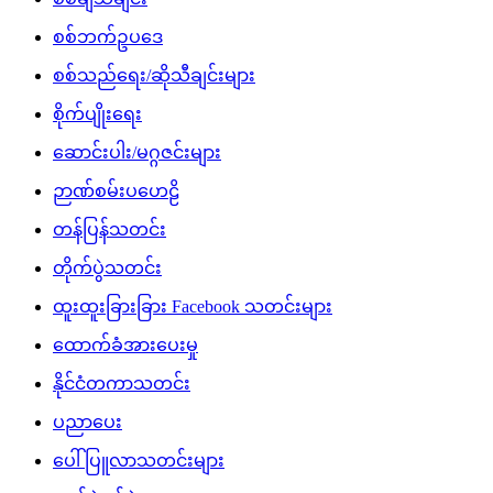
စစ်ဘက်ဥပဒေ
စစ်သည်ရေး/ဆိုသီချင်းများ
စိုက်ပျိုးရေး
ဆောင်းပါး/မဂ္ဂဇင်းများ
ဉာဏ်စမ်းပဟေဠိ
တန်ပြန်သတင်း
တိုက်ပွဲသတင်း
ထူးထူးခြားခြား Facebook သတင်းများ
ထောက်ခံအားပေးမှု
နိုင်ငံတကာသတင်း
ပညာပေး
ပေါ်ပြူလာသတင်းများ