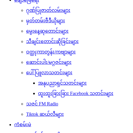
ဂုဏ်ပြုဇာတ်လမ်းများ
မှတ်တမ်းဗီဒီယိုများ
မွေးနေ့ဆုတောင်းများ
သီချင်းတောင်းဆိုခြင်းများ
ဝတ္ထု/ကာတွန်း/ကဗျာများ
ဆောင်းပါး/မဂ္ဂဇင်းများ
ပေါ်ပြူလာသတင်းများ
အနုပညာရှင်သတင်းများ
ထူးထူးခြားခြား Facebook သတင်းများ
သဇင် FM Radio
Tiktok ဆယ်လီများ
ကံစမ်းမဲ