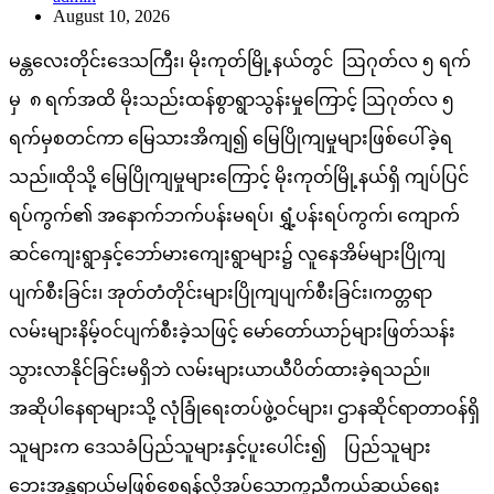
August 10, 2026
မန္တလေးတိုင်းဒေသကြီး၊ မိုးကုတ်မြို့နယ်တွင် ဩဂုတ်လ ၅ ရက်
မှ ၈ ရက်အထိ မိုးသည်းထန်စွာရွာသွန်းမှုကြောင့် ဩဂုတ်လ ၅
ရက်မှစတင်ကာ မြေသားအိကျ၍ မြေပြိုကျမှုများဖြစ်ပေါ်ခဲ့ရ
သည်။ထိုသို့ မြေပြိုကျမှုများကြောင့် မိုးကုတ်မြို့နယ်ရှိ ကျပ်ပြင်
ရပ်ကွက်၏ အနောက်ဘက်ပန်းမရပ်၊ ရွှံ့ပန်းရပ်ကွက်၊ ကျောက်
ဆင်ကျေးရွာနှင့်ဘော်မားကျေးရွာများ၌ လူနေအိမ်များပြိုကျ
ပျက်စီးခြင်း၊ အုတ်တံတိုင်းများပြိုကျပျက်စီးခြင်း၊ကတ္တရာ
လမ်းများနိမ့်ဝင်ပျက်စီးခဲ့သဖြင့် မော်တော်ယာဉ်များဖြတ်သန်း
သွားလာနိုင်ခြင်းမရှိဘဲ လမ်းများယာယီပိတ်ထားခဲ့ရသည်။
အဆိုပါနေရာများသို့ လုံခြုံရေးတပ်ဖွဲ့ဝင်များ၊ ဌာနဆိုင်ရာတာဝန်ရှိ
သူများက ဒေသခံပြည်သူများနှင့်ပူးပေါင်း၍ ပြည်သူများ
ဘေးအန္တရာယ်မဖြစ်စေရန်လိုအပ်သောကူညီကယ်ဆယ်ရေး