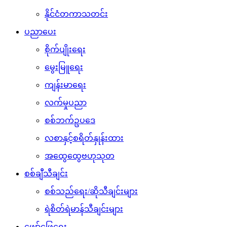
နိုင်ငံတကာသတင်း
ပညာပေး
စိုက်ပျိုးရေး
မွေးမြူရေး
ကျန်းမာရေး
လက်မှုပညာ
စစ်ဘက်ဥပဒေ
လစာနှင့်စရိတ်နှုန်းထား
အထွေထွေဗဟုသုတ
စစ်ချီသီချင်း
စစ်သည်ရေး/ဆိုသီချင်းများ
ရဲစိတ်ရဲမာန်သီချင်းများ
ဖျော်ဖြေရေး