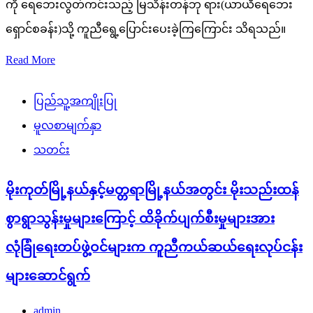
ကို ရေဘေးလွတ်ကင်းသည့် မြသိန်းတန်ဘု ရား(ယာယီရေဘေး
ရှောင်စခန်း)သို့ ကူညီရွေ့ပြောင်းပေးခဲ့ကြကြောင်း သိရသည်။
Read More
ပြည်သူ့အကျိုးပြု
မူလစာမျက်နှာ
သတင်း
မိုးကုတ်မြို့နယ်နှင့်မတ္တရာမြို့နယ်အတွင်း မိုးသည်းထန်
စွာရွာသွန်းမှုများကြောင့် ထိခိုက်ပျက်စီးမှုများအား
လုံခြုံရေးတပ်ဖွဲ့ဝင်များက ကူညီကယ်ဆယ်ရေးလုပ်ငန်း
များဆောင်ရွက်
admin