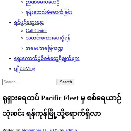
ဉာဏ်စမ်းပဟေဠိ
ဖုန်းဘေလ်မဲဖောက်ခြင်း
ရင်ဖွင့်ဆွေးနွေး
Call Center
သတင်းစကားပေးပို့ရန်
အမေး/အဖြေကဏ္ဍ
ရွေးကောက်ပွဲစိစစ်တွေ့ရှိချက်များ
ပျိုမေVlog
Search
for:
ရုရှားရေတပ် Pacific Fleet မှ စစ်ရေယာဉ်
သုံးစင်း ရန်ကုန်မြို့သို့ရောက်ရှိလာ
Posted on
November 11, 2025
by
admin