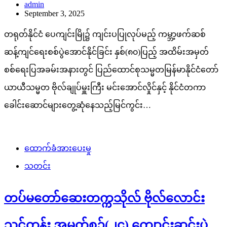
admin
September 3, 2025
တရုတ်နိုင်ငံ ပေကျင်းမြို၌ ကျင်းပပြုလုပ်မည့် ကမ္ဘာ့ဖက်ဆစ်
ဆန့်ကျင်ရေးစစ်ပွဲအောင်နိုင်ခြင်း နှစ်(၈၀)ပြည့် အထိမ်းအမှတ်
စစ်ရေးပြအခမ်းအနားတွင် ပြည်ထောင်စုသမ္မတမြန်မာနိုင်ငံတော်
ယာယီသမ္မတ ဗိုလ်ချုပ်မှူးကြီး မင်းအောင်လှိုင်နှင့် နိုင်ငံတကာ
ခေါင်းဆောင်များတွေ့ဆုံနေသည့်မြင်ကွင်း…
ထောက်ခံအားပေးမှု
သတင်း
တပ်မတော်ဆေးတက္ကသိုလ် ဗိုလ်လောင်း
သင်တန်း အမှတ်စဉ်(၂၄) ကျောင်းဆင်းပွဲ