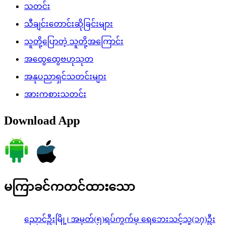
သတင်း
သီချင်းတောင်းဆိုခြင်းများ
သူတို့ပြောတဲ့ သူတို့အကြောင်း
အထွေထွေဗဟုသုတ
အနုပညာရှင်သတင်းများ
အားကစားသတင်း
Download App
မကြာခင်ကတင်ထားသော
ညောင်ဦးမြို့၊ အမှတ်(၅)ရပ်ကွက်မှ ရေဘေးသင့်သူ(၁၇)ဦး