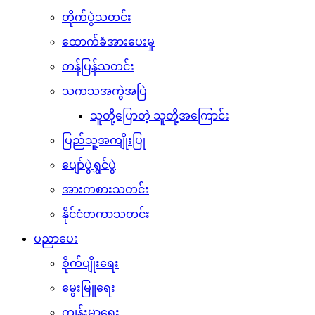
တိုက်ပွဲသတင်း
ထောက်ခံအားပေးမှု
တန်ပြန်သတင်း
သကသအကွဲအပြဲ
သူတို့ပြောတဲ့ သူတို့အကြောင်း
ပြည်သူ့အကျိုးပြု
ပျော်ပွဲရွှင်ပွဲ
အားကစားသတင်း
နိုင်ငံတကာသတင်း
ပညာပေး
စိုက်ပျိုးရေး
မွေးမြူရေး
ကျန်းမာရေး