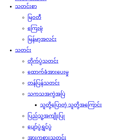
သတင်းစာ
မြဝတီ
ကြေးမုံ
မြန်မာ့အလင်း
သတင်း
တိုက်ပွဲသတင်း
ထောက်ခံအားပေးမှု
တန်ပြန်သတင်း
သကသအကွဲအပြဲ
သူတို့ပြောတဲ့ သူတို့အကြောင်း
ပြည်သူ့အကျိုးပြု
ပျော်ပွဲရွှင်ပွဲ
အားကစားသတင်း