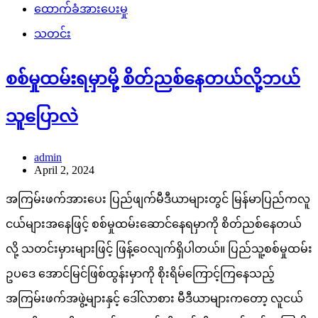
ထောက်ခံအားပေးမှု
သတင်း
စစ်မှုထမ်းရမှာမို့ စိတ်ညစ်နေတယ်လို့ဘယ်
သူပြောလဲ
admin
April 2, 2024
အကြမ်းဖက်အားပေး ပြည်ဖျက်မီဒီယာများတွင် မြန်မာပြည်ကလူ
ငယ်များအနေဖြင့် စစ်မှုထမ်းဆောင်နေရမှာကို စိတ်ညစ်နေတယ်
လို့ သတင်းမှားများဖြင့် ဖြန့်ဝေလျက်ရှိပါတယ်။ ပြည်သူ့စစ်မှုထမ်း
ဥပဒေ အောင်မြင်ဖြစ်ထွန်းမှာကို စိုးရိမ်ကြောင့်ကြနေသည့်
အကြမ်းဖက်အဖွဲ့များနှင့် ဒေါ်လာစား မီဒီယာများကတော့ လူငယ်