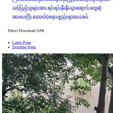
သင့်ပြည်သူများအား ရင်းရင်းနှီးနှီးသွားရောက် တွေ့ဆုံ
အားပေးပြီး ထောက်ပံ့ရေးပစ္စည်းများပေးအပ်
Direct Download APK
Latest Posts
Trending Posts