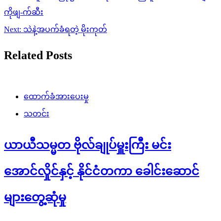
navigation
ကိုဖျ-က်ဆီး
Next:
သဲနဲ့အပက်ခံရတဲ့ မိုးကုတ်
Related Posts
ထောက်ခံအားပေးမှု
သတင်း
ယာယီသမ္မတ ဗိုလ်ချုပ်မှူးကြီး မင်း
အောင်လှိုင်နှင့် နိုင်ငံတကာ ခေါင်းဆောင်
များတွေ့ဆုံမှု