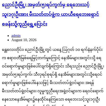
ညောင်ဦးမြို့၊ အမှတ်(၅)ရပ်ကွက်မှ ရေဘေးသင့်
သူ(၁၇)ဦးအား မီးသတ်တပ်ဖွဲ့က ယာယီရေဘေးရှောင်
စခန်းသို့ကူညီရွှေ့ပြောင်း
admin
August 10, 2026
မန္တလေးတိုင်း၊ ညောင်ဦးမြို့တွင် ယနေ့ သြဂုတ် ၁၀ ရက်နံနက်ပိုင်း
က ဧရာဝတီမြစ်ရေမြင့်တက်မှုကြောင့် နေအိမ်များအတွင်းသို့ ရေ
ဝင်ရောက်မှုများဖြစ်ပေါ်လျက်ရှိကြောင်း သိရသည်။ ညောင်ဦးမြို့၊
အမှတ်(၅)ရပ်ကွက်၊ သီလှရင်စုရပ်ရှိ နေအိမ်များအတွင်းသို့ရေဝင်
ရောက်မှုများဖြစ်ပေါ်နေသဖြင့် မီးသတ်တပ်ဖွဲ့ဝင်များ၊ အရန်
မီးသတ်တပ်ဖွဲ့ဝင်များ၊ လူမှုကူညီရေးအဖွဲ့ဝင်များက ရေဝင်ရောက်
နေသောနေအိမ်များ၌နေထိုင်နေကြသော ရေဘေးသင့်သူ(၁၇)ဦး