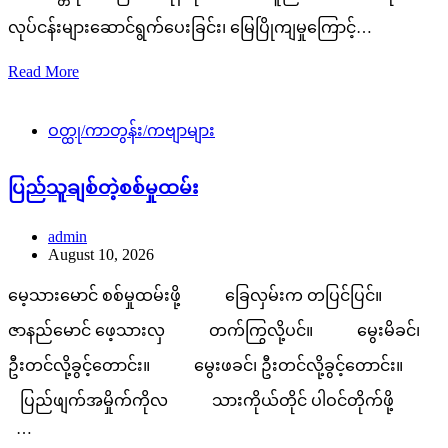
လုပ်ငန်းများဆောင်ရွက်ပေးခြင်း၊ မြေပြိုကျမှုကြောင့်…
Read More
ဝတ္ထု/ကာတွန်း/ကဗျာများ
ပြည်သူချစ်တဲ့စစ်မှုထမ်း
admin
August 10, 2026
မေ့သားမောင် စစ်မှုထမ်းဖို့ ခြေလှမ်းက တပြင်ပြင်။
ဇာနည်မောင် ဖေ့သားလှ တက်ကြွလို့ပင်။ မွေးမိခင်၊
ဦးတင်လို့ခွင့်တောင်း။ မွေးဖခင်၊ ဦးတင်လို့ခွင့်တောင်း။
ပြည်ဖျက်အမှိုက်ကိုလ သားကိုယ်တိုင် ပါဝင်တိုက်ဖို့
…