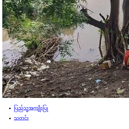
ပြည်သူ့အကျိုးပြု
သတင်း