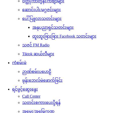
ဝတ္ထု/ကာတွန်း/ကဗျာများ
ဆောင်းပါး/မဂ္ဂဇင်းများ
ပေါ်ပြူလာသတင်းများ
အနုပညာရှင်သတင်းများ
ထူးထူးခြားခြား Facebook သတင်းများ
သဇင် FM Radio
Tiktok ဆယ်လီများ
ကံစမ်းမဲ
ဉာဏ်စမ်းပဟေဠိ
ဖုန်းဘေလ်မဲဖောက်ခြင်း
ရင်ဖွင့်ဆွေးနွေး
Call Center
သတင်းစကားပေးပို့ရန်
အမေး/အဖြေကဏ္ဍ