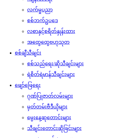
လက်မှုပညာ
စစ်ဘက်ဥပဒေ
လစာနှင့်စရိတ်နှုန်းထား
အထွေထွေဗဟုသုတ
စစ်ချီသီချင်း
စစ်သည်ရေး/ဆိုသီချင်းများ
ရဲစိတ်ရဲမာန်သီချင်းများ
ဖျော်ဖြေရေး
ဂုဏ်ပြုဇာတ်လမ်းများ
မှတ်တမ်းဗီဒီယိုများ
မွေးနေ့ဆုတောင်းများ
သီချင်းတောင်းဆိုခြင်းများ