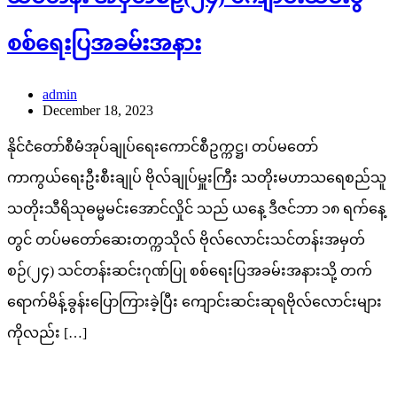
စစ်ရေးပြအခမ်းအနား
admin
December 18, 2023
နိုင်ငံတော်စီမံအုပ်ချုပ်ရေးကောင်စီဥက္ကဋ္ဌ၊ တပ်မတော်
ကာကွယ်ရေးဦးစီးချုပ် ဗိုလ်ချုပ်မှူးကြီး သတိုးမဟာသရေစည်သူ
သတိုးသီရိသုဓမ္မမင်းအောင်လှိုင် သည် ယနေ့ ဒီဇင်ဘာ ၁၈ ရက်နေ့
တွင် တပ်မတော်ဆေးတက္ကသိုလ် ဗိုလ်လောင်းသင်တန်းအမှတ်
စဉ်(၂၄) သင်တန်းဆင်းဂုဏ်ပြု စစ်ရေးပြအခမ်းအနားသို့ တက်
ရောက်မိန့်ခွန်းပြောကြားခဲ့ပြီး ကျောင်းဆင်းဆုရဗိုလ်လောင်းများ
ကိုလည်း […]