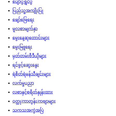
ပျော်ပွဲရွှင်ပွဲ
ပြည်သူ့အကျိုးပြု
ဖျော်ဖြေရေး
မူလစာမျက်နှာ
မွေးနေ့ဆုတောင်းများ
မွေးမြူရေး
မှတ်တမ်းဗီဒီယိုများ
ရင်ဖွင့်ဆွေးနွေး
ရဲစိတ်ရဲမန်သီချင်းများ
လက်မှုပညာ
လစာနှင့်စရိတ်နှုန်းထား
ဝတ္ထု/ကာတွန်း/ကဗျာများ
သကသအကွဲအပြဲ