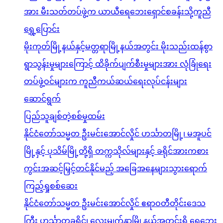
အား မီးသတ်တပ်ဖွဲ့က ယာယီရေဘေးရှောင်စခန်းသို့ကူညီ
ရွှေ့ပြောင်း
မိုးကုတ်မြို့နယ်နှင့်မတ္တရာမြို့နယ်အတွင်း မိုးသည်းထန်စွာ
ရွာသွန်းမှုများကြောင့် ထိခိုက်ပျက်စီးမှုများအား လုံခြုံရေး
တပ်ဖွဲ့ဝင်များက ကူညီကယ်ဆယ်ရေးလုပ်ငန်းများ
ဆောင်ရွက်
ပြည်သူချစ်တဲ့စစ်မှုထမ်း
နိုင်ငံတော်သမ္မတ ဦးမင်းအောင်လှိုင် ဟင်္သာတမြို့၊ မအူပင်
မြို့နှင့် ပုသိမ်မြို့တို့ရှိ တက္ကသိုလ်များနှင့် ခရိုင်အားကစား
ကွင်းအဆင့်မြှင့်တင်နိုင်မည့် အခြေအနေများသွားရောက်
ကြည့်ရှုစစ်ဆေး
နိုင်ငံတော်သမ္မတ ဦးမင်းအောင်လှိုင် ဧရာဝတီတိုင်းဒေသ
ကြီး ဟင်္သာတခရိုင်၊ လေးမျက်နှာမြို့နယ်အတွင်းရှိ ရေဘေး