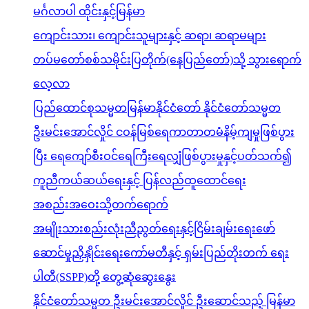
မင်္ဂလာပါ ထိုင်းနှင့်မြန်မာ
ကျောင်းသား၊ ကျောင်းသူများနှင့် ဆရာ၊ ဆရာမများ
တပ်မတော်စစ်သမိုင်းပြတိုက်(နေပြည်တော်)သို့ သွားရောက်
လေ့လာ
ပြည်ထောင်စုသမ္မတမြန်မာနိုင်ငံတော် နိုင်ငံတော်သမ္မတ
ဦးမင်းအောင်လှိုင် ငဝန်မြစ်ရေကာတာတမံနိမ့်ကျမှုဖြစ်ပွား
ပြီး ရေကျော်စီးဝင်ရေကြီးရေလျှံဖြစ်ပွားမှုနှင့်ပတ်သက်၍
ကူညီကယ်ဆယ်ရေးနှင့် ပြန်လည်ထူထောင်ရေး
အစည်းအဝေးသို့တက်ရောက်
အမျိုးသားစည်းလုံးညီညွတ်ရေးနှင့်ငြိမ်းချမ်းရေးဖော်
ဆောင်မှုညှိနှိုင်းရေးကော်မတီနှင့် ရှမ်းပြည်တိုးတက် ရေး
ပါတီ(SSPP)တို့ တွေ့ဆုံဆွေးနွေး
နိုင်ငံတော်သမ္မတ ဦးမင်းအောင်လှိုင် ဦးဆောင်သည့် မြန်မာ