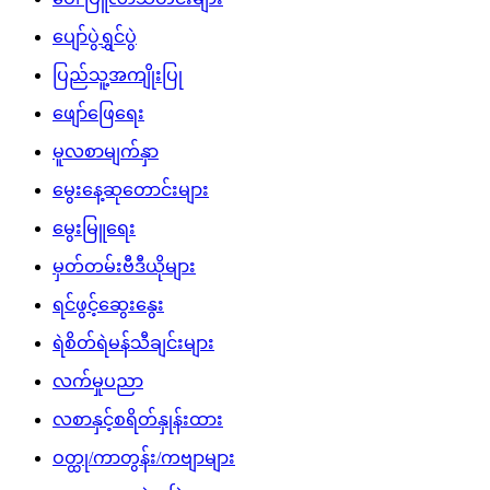
ပျော်ပွဲရွှင်ပွဲ
ပြည်သူ့အကျိုးပြု
ဖျော်ဖြေရေး
မူလစာမျက်နှာ
မွေးနေ့ဆုတောင်းများ
မွေးမြူရေး
မှတ်တမ်းဗီဒီယိုများ
ရင်ဖွင့်ဆွေးနွေး
ရဲစိတ်ရဲမန်သီချင်းများ
လက်မှုပညာ
လစာနှင့်စရိတ်နှုန်းထား
ဝတ္ထု/ကာတွန်း/ကဗျာများ