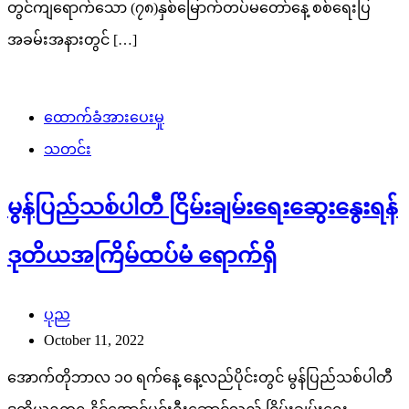
တွင်ကျရောက်သော (၇၈)နှစ်မြောက်တပ်မတော်နေ့ စစ်ရေးပြ
အခမ်းအနားတွင် […]
ထောက်ခံအားပေးမှု
သတင်း
မွန်ပြည်သစ်ပါတီ ငြိမ်းချမ်းရေးဆွေးနွေးရန်
ဒုတိယအကြိမ်ထပ်မံ ရောက်ရှိ
ပုည
October 11, 2022
အောက်တိုဘာလ ၁၀ ရက်နေ့ နေ့လည်ပိုင်းတွင် မွန်ပြည်သစ်ပါတီ