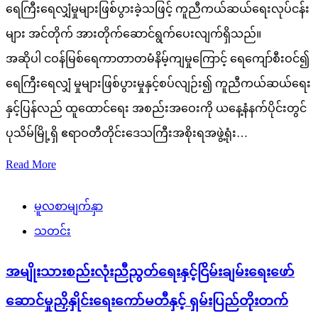
ရေကြီးရေလျှံမှုများဖြစ်ပွားခဲ့သဖြင့် ကူညီကယ်ဆယ်ရေးလုပ်ငန်း
များ အင်တိုက် အားတိုက်ဆောင်ရွက်ပေးလျက်ရှိသည်။
အဆိုပါ ငဝန်မြစ်ရေကာတာတမံနိမ့်ကျမှုကြောင့် ရေကျော်စီးဝင်၍
ရေကြီးရေလျှံ မှုများဖြစ်ပွားမှုနှင့်စပ်လျဉ်း၍ ကူညီကယ်ဆယ်ရေး
နှင့်ပြန်လည် ထူထောင်ရေး အစည်းအဝေးကို ယနေ့နံနက်ပိုင်းတွင်
ပုသိမ်မြို့ရှိ ဧရာဝတီတိုင်းဒေသကြီးအစိုးရအဖွဲ့ရုံး…
Read More
မူလစာမျက်နှာ
သတင်း
အမျိုးသားစည်းလုံးညီညွတ်ရေးနှင့်ငြိမ်းချမ်းရေးဖော်
ဆောင်မှုညှိနှိုင်းရေးကော်မတီနှင့် ရှမ်းပြည်တိုးတက်