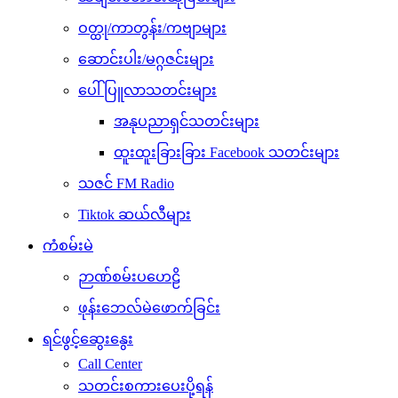
ဝတ္ထု/ကာတွန်း/ကဗျာများ
ဆောင်းပါး/မဂ္ဂဇင်းများ
ပေါ်ပြူလာသတင်းများ
အနုပညာရှင်သတင်းများ
ထူးထူးခြားခြား Facebook သတင်းများ
သဇင် FM Radio
Tiktok ဆယ်လီများ
ကံစမ်းမဲ
ဉာဏ်စမ်းပဟေဠိ
ဖုန်းဘေလ်မဲဖောက်ခြင်း
ရင်ဖွင့်ဆွေးနွေး
Call Center
သတင်းစကားပေးပို့ရန်