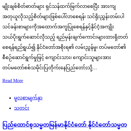
မျိုးချစ်စိတ်ဓာတ်များ ရှင်သန်ထက်မြက်လာစေပြီး အားကျ
အတုယူလိုသည့်စိတ်များဖြစ်ပေါ်လာစေရန်၊ သင်ရိုးညွှန်းတမ်းပါ
သင်ခန်းစာများကိုအထောက်အကူပြုစေရန်နှင့်နိုင်ငံ့အကျိုး
သယ်ပိုးရွက်ဆောင်လိုသည့် ရည်မှန်းချက်ကောင်းများထားရှိတတ်
စေရန်ရည်ရွယ်၍ နိုင်ငံတော်အစိုးရ၏ လမ်းညွှန်မှု၊ တပ်မတော်၏
စီစဉ်ဆောင်ရွက်မှုဖြင့် ကျောင်းသား၊ ကျောင်းသူများအား
တပ်မတော်စစ်သမိုင်းပြတိုက်(နေပြည်တော်)သို့…
Read More
မူလစာမျက်နှာ
သတင်း
ပြည်ထောင်စုသမ္မတမြန်မာနိုင်ငံတော် နိုင်ငံတော်သမ္မတ