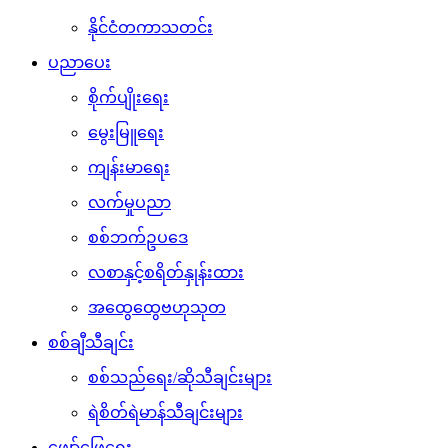
နိုင်ငံတကာသတင်း
ပညာပေး
စိုက်ပျိုးရေး
မွေးမြူရေး
ကျန်းမာရေး
လက်မှုပညာ
စစ်ဘက်ဥပဒေ
လစာနှင့်စရိတ်နှုန်းထား
အထွေထွေဗဟုသုတ
စစ်ချီသီချင်း
စစ်သည်ရေး/ဆိုသီချင်းများ
ရဲစိတ်ရဲမာန်သီချင်းများ
ဖျော်ဖြေရေး