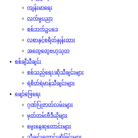
ကျန်းမာရေး
လက်မှုပညာ
စစ်ဘက်ဥပဒေ
လစာနှင့်စရိတ်နှုန်းထား
အထွေထွေဗဟုသုတ
စစ်ချီသီချင်း
စစ်သည်ရေး/ဆိုသီချင်းများ
ရဲစိတ်ရဲမာန်သီချင်းများ
ဖျော်ဖြေရေး
ဂုဏ်ပြုဇာတ်လမ်းများ
မှတ်တမ်းဗီဒီယိုများ
မွေးနေ့ဆုတောင်းများ
သီချင်းတောင်းဆိုခြင်းများ