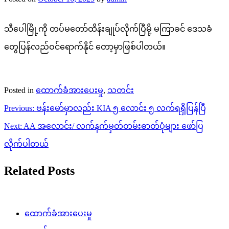
သီပေါမြို့ကို တပ်မတော်ထိန်းချုပ်လိုက်ပြီမို့ မကြာခင် ဒေသခံ
တွေပြန်လည်ဝင်ရောက်နိုင် တော့မှာဖြစ်ပါတယ်။
Posted in
ထောက်ခံအားပေးမှု
,
သတင်း
Post
Previous:
ဗန်းမော်မှာလည်း KIA ၅ လောင်း ၅ လက်ရရှိပြန်ပြီ
navigation
Next:
AA အလောင်း/ လက်နက်မှတ်တမ်းဓာတ်ပုံများ ဖော်ပြ
လိုက်ပါတယ်
Related Posts
ထောက်ခံအားပေးမှု