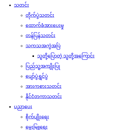
သတင်း
တိုက်ပွဲသတင်း
ထောက်ခံအားပေးမှု
တန်ပြန်သတင်း
သကသအကွဲအပြဲ
သူတို့ပြောတဲ့ သူတို့အကြောင်း
ပြည်သူ့အကျိုးပြု
ပျော်ပွဲရွှင်ပွဲ
အားကစားသတင်း
နိုင်ငံတကာသတင်း
ပညာပေး
စိုက်ပျိုးရေး
မွေးမြူရေး