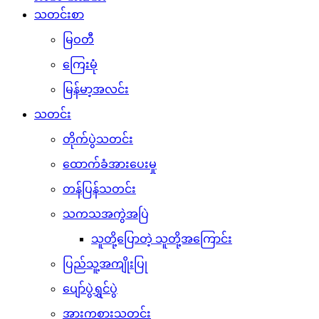
သတင်းစာ
မြဝတီ
ကြေးမုံ
မြန်မာ့အလင်း
သတင်း
တိုက်ပွဲသတင်း
ထောက်ခံအားပေးမှု
တန်ပြန်သတင်း
သကသအကွဲအပြဲ
သူတို့ပြောတဲ့ သူတို့အကြောင်း
ပြည်သူ့အကျိုးပြု
ပျော်ပွဲရွှင်ပွဲ
အားကစားသတင်း