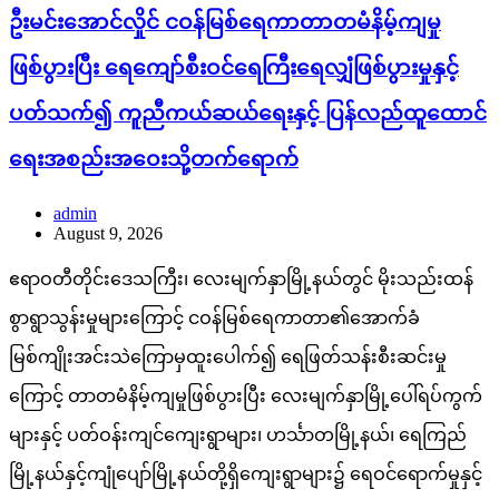
ဦးမင်းအောင်လှိုင် ငဝန်မြစ်ရေကာတာတမံနိမ့်ကျမှု
ဖြစ်ပွားပြီး ရေကျော်စီးဝင်ရေကြီးရေလျှံဖြစ်ပွားမှုနှင့်
ပတ်သက်၍ ကူညီကယ်ဆယ်ရေးနှင့် ပြန်လည်ထူထောင်
ရေးအစည်းအဝေးသို့တက်ရောက်
admin
August 9, 2026
ဧရာဝတီတိုင်းဒေသကြီး၊ လေးမျက်နှာမြို့နယ်တွင် မိုးသည်းထန်
စွာရွာသွန်းမှုများကြောင့် ငဝန်မြစ်ရေကာတာ၏အောက်ခံ
မြစ်ကျိုးအင်းသဲကြောမှထူးပေါက်၍ ရေဖြတ်သန်းစီးဆင်းမှု
ကြောင့် တာတမံနိမ့်ကျမှုဖြစ်ပွားပြီး လေးမျက်နှာမြို့ပေါ်ရပ်ကွက်
များနှင့် ပတ်ဝန်းကျင်ကျေးရွာများ၊ ဟင်္သာတမြို့နယ်၊ ရေကြည်
မြို့နယ်နှင့်ကျုံပျော်မြို့နယ်တို့ရှိကျေးရွာများ၌ ရေဝင်ရောက်မှုနှင့်