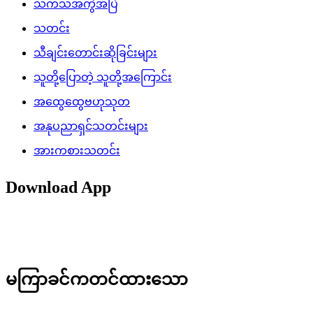
သကသအကွဲအပြဲ
သတင်း
သီချင်းတောင်းဆိုခြင်းများ
သူတို့ပြောတဲ့ သူတို့အကြောင်း
အထွေထွေဗဟုသုတ
အနုပညာရှင်သတင်းများ
အားကစားသတင်း
Download App
မကြာခင်ကတင်ထားသော