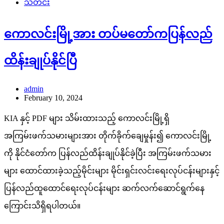
သတင်း
ကောလင်းမြို့အား တပ်မတော်ကပြန်လည်
ထိန်းချုပ်နိုင်ပြီ
admin
February 10, 2024
KIA နှင့် PDF များ သိမ်းထားသည့် ကောလင်းမြို့ရှိ
အကြမ်းဖက်သမားများအား တိုက်ခိုက်ချေမှုန်း၍ ကောလင်းမြို့
ကို နိုင်ငံတော်က ပြန်လည်ထိန်းချုပ်နိုင်ခဲ့ပြီး အကြမ်းဖက်သမား
များ ထောင်ထားခဲ့သည့်မိုင်းများ မိုင်းရှင်းလင်းရေးလုပ်ငန်းများနှင့်
ပြန်လည်ထူထောင်ရေးလုပ်ငန်းများ ဆက်လက်ဆောင်ရွက်နေ
ကြောင်းသိရှိရပါတယ်။