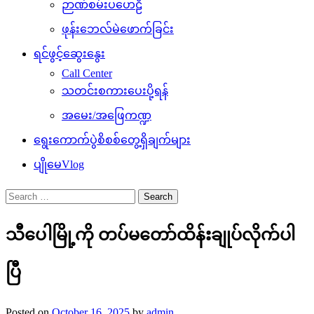
ဉာဏ်စမ်းပဟေဠိ
ဖုန်းဘေလ်မဲဖောက်ခြင်း
ရင်ဖွင့်ဆွေးနွေး
Call Center
သတင်းစကားပေးပို့ရန်
အမေး/အဖြေကဏ္ဍ
ရွေးကောက်ပွဲစိစစ်တွေ့ရှိချက်များ
ပျိုမေVlog
Search
for:
သီပေါမြို့ကို တပ်မတော်ထိန်းချုပ်လိုက်ပါ
ပြီ
Posted on
October 16, 2025
by
admin