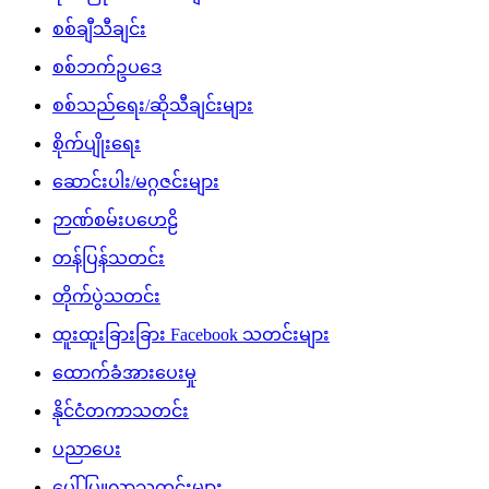
စစ်ချီသီချင်း
စစ်ဘက်ဥပဒေ
စစ်သည်ရေး/ဆိုသီချင်းများ
စိုက်ပျိုးရေး
ဆောင်းပါး/မဂ္ဂဇင်းများ
ဉာဏ်စမ်းပဟေဠိ
တန်ပြန်သတင်း
တိုက်ပွဲသတင်း
ထူးထူးခြားခြား Facebook သတင်းများ
ထောက်ခံအားပေးမှု
နိုင်ငံတကာသတင်း
ပညာပေး
ပေါ်ပြူလာသတင်းများ