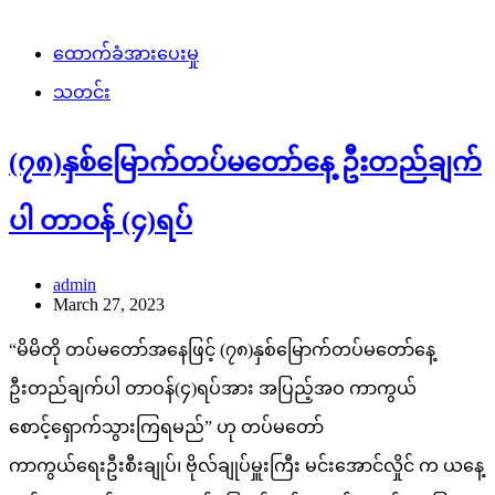
ထောက်ခံအားပေးမှု
သတင်း
(၇၈)နှစ်မြောက်တပ်မတော်နေ့ ဦးတည်ချက်
ပါ တာဝန် (၄)ရပ်
admin
March 27, 2023
“မိမိတို တပ်မတော်အနေဖြင့် (၇၈)နှစ်မြောက်တပ်မတော်နေ့
ဦးတည်ချက်ပါ တာဝန်(၄)ရပ်အား အပြည့်အဝ ကာကွယ်
စောင့်ရှောက်သွားကြရမည်” ဟု တပ်မတော်
ကာကွယ်ရေးဦးစီးချုပ်၊ ဗိုလ်ချုပ်မှူးကြီး မင်းအောင်လှိုင် က ယနေ့