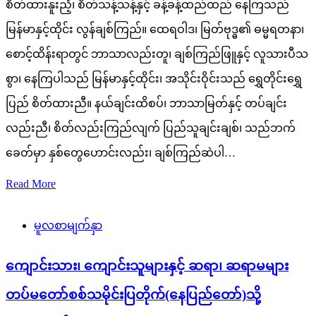
စိတ်ထားနူးညံ့၊ စိတ်သန့်သန့်နှင့် ခန့်ခန့်ထည်ထည် နေကြသည်
မြန်မာနှင့်ထိုင်း လွန်ချစ်ကြည်။ ထေရဝါဒ၊ မြတ်ဗုဒ္ဓ၏ ဓမ္မရတနာ၊
စောင့်ထိန်းရာတွင် ဘာသာလည်းတူ၊ ချစ်ကြည်ဖြူနှင့် လူသားပီသ
စွာ၊ နေကြပါသည် မြန်မာနှင့်ထိုင်း၊ အသိုင်းဝိုင်းသည် ရွှေတိုင်းရွှေ
ပြည် စိတ်ထားညီ။ နယ်ချင်းထိစပ်၊ ဘာသာမြတ်နှင့် တပ်ချင်း
လည်းညီ၊ စိတ်လည်းကြည်လျက် ပြည်သူချင်းချစ်၊ သည်ဘက်
ခေတ်မှာ နှစ်တွေဟောင်းလည်း၊ ချစ်ကြည်ဆဲပါ…
Read More
မူလစာမျက်နှာ
ကျောင်းသား၊ ကျောင်းသူများနှင့် ဆရာ၊ ဆရာမများ
တပ်မတော်စစ်သမိုင်းပြတိုက်(နေပြည်တော်)သို့