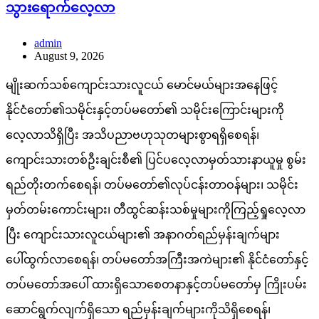
သွားရောက်လေ့လာ
admin
August 9, 2026
မျိုးဆက်သစ်ကျောင်းသားလူငယ် မောင်မယ်များအနေဖြင့်
နိုင်ငံတော်၏သမိုင်းနှင့်တပ်မတော်၏ သမိုင်းကြောင်းများကို
လေ့လာသိရှိပြီး အသိပညာဗဟုသုတများစွာရရှိစေရန်၊
ကျောင်းသားတစ်ဦးချင်းစီ၏ ပြင်ပလေ့လာမှတ်သားနာယူမှု စွမ်း
ရည်တိုးတက်စေရန်၊ တပ်မတော်၏လုပ်ငန်းတာဝန်များ၊ သမိုင်း
မှတ်တမ်းကောင်းများ၊ တီထွင်ဆန်းသစ်မှုများကိုကြည့်ရှုလေ့လာ
ပြီး ကျောင်းသားလူငယ်များ၏ အနာဂတ်ရည်မှန်းချက်များ
ပေါ်ထွက်လာစေရန်၊ တပ်မတော်အကြီးအကဲများ၏ နိုင်ငံတော်နှင့်
တပ်မတော်အပေါ် ထားရှိသောစေတနာနှင့်တပ်မတော်မှ ကြိုးပမ်း
ဆောင်ရွက်လျက်ရှိသော ရည်မှန်းချက်များကိုသိရှိစေရန်၊