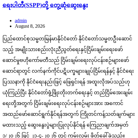
ရေးပါတီ(SSPP)တို့ တွေ့ဆုံဆွေးနွေး
admin
August 8, 2026
ပြည်ထောင်စုသမ္မတမြန်မာနိုင်ငံတော် နိုင်ငံတော်သမ္မတဦးဆောင်
သည့် အမျိုးသားစည်းလုံးညီညွတ်ရေးနှင့်ငြိမ်းချမ်းရေးဖော်
ဆောင်မှုဗဟိုကော်မတီသည် ငြိမ်းချမ်းရေးလုပ်ငန်းစဉ်များဖော်
ဆောင်ရာတွင် လက်နက်ကိုင်ပဋိပက္ခများချုပ်ငြိမ်းရန်နှင့် နိုင်ငံရေး
ပြဿနာကို နိုင်ငံရေးနည်းဖြင့် ဖြေရှင်းရန် အထူးလိုအပ်သည်ဟု
ယုံကြည်ပြီး နိုင်ငံတော်ဖွံ့ဖြိုးတိုးတက်ရေးနှင့် တည်ငြိမ်အေးချမ်း
ရေးတို့အတွက် ငြိမ်းချမ်းရေးလုပ်ငန်းစဉ်များအား အကောင်
အထည်ဖော်ဆောင်ရွက်နိုင်ရန်အတွက် ကြိုတင်ကန့်သတ်ချက်များ
မထားသည့် ဆွေးနွေးပွဲများပြုလုပ်နိုင်ရန် ကြေညာချက်အမှတ်
၁/၂၀၂၆ ဖြင့် ၂၁-၄-၂၀၂၆ တွင် ကမ်းလှမ်း ဖိတ်ခေါ်ခဲ့သည်။