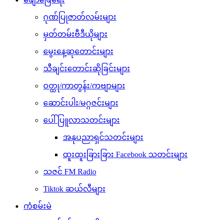
ဂုဏ်ပြုဇာတ်လမ်းများ
မှတ်တမ်းဗီဒီယိုများ
မွေးနေ့ဆုတောင်းများ
သီချင်းတောင်းဆိုခြင်းများ
ဝတ္ထု/ကာတွန်း/ကဗျာများ
ဆောင်းပါး/မဂ္ဂဇင်းများ
ပေါ်ပြူလာသတင်းများ
အနုပညာရှင်သတင်းများ
ထူးထူးခြားခြား Facebook သတင်းများ
သဇင် FM Radio
Tiktok ဆယ်လီများ
ကံစမ်းမဲ