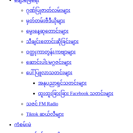
ဂုဏ်ပြုဇာတ်လမ်းများ
မှတ်တမ်းဗီဒီယိုများ
မွေးနေ့ဆုတောင်းများ
သီချင်းတောင်းဆိုခြင်းများ
ဝတ္ထု/ကာတွန်း/ကဗျာများ
ဆောင်းပါး/မဂ္ဂဇင်းများ
ပေါ်ပြူလာသတင်းများ
အနုပညာရှင်သတင်းများ
ထူးထူးခြားခြား Facebook သတင်းများ
သဇင် FM Radio
Tiktok ဆယ်လီများ
ကံစမ်းမဲ