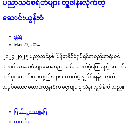
ပညာသင်စရိတ်များ လှူဒါန်းလိုက်တဲ့
ဆောင်းယွန်းစံ
ပုည
May 25, 2024
၂၀၂၄-၂၀၂၅ ပညာသင်နှစ် မြန်မာနိုင်ငံရုပ်ရှင်အစည်းအရုံးဝင်
များ၏ သားသမီးများအား ပညာသင်ထောက်ပံ့ကြေး နှင့် ကျောင်း
ဝတ်စုံ၊ ကျောင်းသုံးပစ္စည်းများ ထောက်ပံ့လှူဒါန်းရန်အတွက်
သရုပ်ဆောင် ဆောင်းယွန်းစံက ငွေကျပ် ၃ သိန်း လှူဒါန်းပါသည်။
ပြည်သူ့အကျိုးပြု
သတင်း