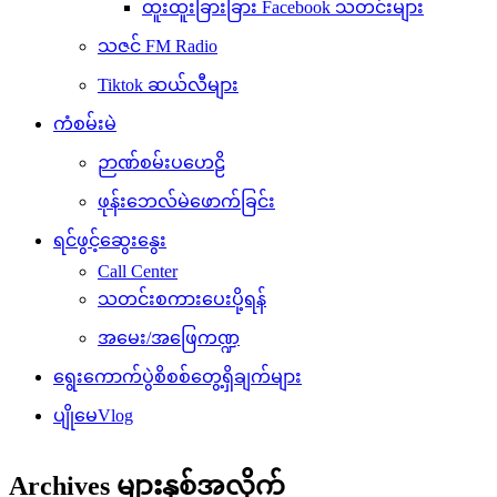
ထူးထူးခြားခြား Facebook သတင်းများ
သဇင် FM Radio
Tiktok ဆယ်လီများ
ကံစမ်းမဲ
ဉာဏ်စမ်းပဟေဠိ
ဖုန်းဘေလ်မဲဖောက်ခြင်း
ရင်ဖွင့်ဆွေးနွေး
Call Center
သတင်းစကားပေးပို့ရန်
အမေး/အဖြေကဏ္ဍ
ရွေးကောက်ပွဲစိစစ်တွေ့ရှိချက်များ
ပျိုမေVlog
Archives များနှစ်အလိုက်