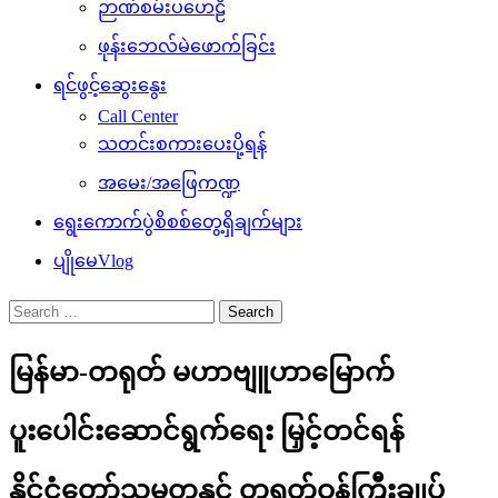
ဉာဏ်စမ်းပဟေဠိ
ဖုန်းဘေလ်မဲဖောက်ခြင်း
ရင်ဖွင့်ဆွေးနွေး
Call Center
သတင်းစကားပေးပို့ရန်
အမေး/အဖြေကဏ္ဍ
ရွေးကောက်ပွဲစိစစ်တွေ့ရှိချက်များ
ပျိုမေVlog
Search
for:
မြန်မာ-တရုတ် မဟာဗျူဟာမြောက်
ပူးပေါင်းဆောင်ရွက်ရေး မြှင့်တင်ရန်
နိုင်ငံတော်သမ္မတနှင့် တရုတ်ဝန်ကြီးချုပ်