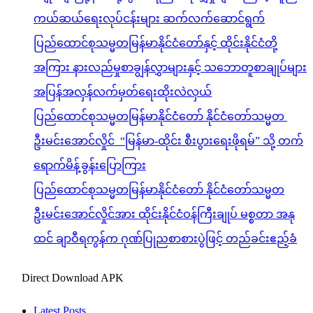
ကယ်ဆယ်ရေးလုပ်ငန်းများ ဆက်လက်ဆောင်ရွက်
ပြည်ထောင်စုသမ္မတမြန်မာနိုင်ငံတော်နှင့် ထိုင်းနိုင်ငံတို့
အကြား နားလည်မှုစာချွန်လွှာများနှင့် သဘောတူစာချုပ်များ
အပြန်အလှန်လက်မှတ်ရေးထိုးလဲလှယ်
ပြည်ထောင်စုသမ္မတမြန်မာနိုင်ငံတော် နိုင်ငံတော်သမ္မတ
ဦးမင်းအောင်လှိုင် “မြန်မာ-ထိုင်း စီးပွားရေးဖိုရမ်” သို့ တက်
ရောက်မိန့်ခွန်းပြောကြား
ပြည်ထောင်စုသမ္မတမြန်မာနိုင်ငံတော် နိုင်ငံတော်သမ္မတ
ဦးမင်းအောင်လှိုင်အား ထိုင်းနိုင်ငံဝန်ကြီးချုပ် မစ္စတာ အနု
ထင် ချာဝီရကွန်က ဂုဏ်ပြုညစာစားပွဲဖြင့် တည်ခင်းဧည့်ခံ
Direct Download APK
Latest Posts