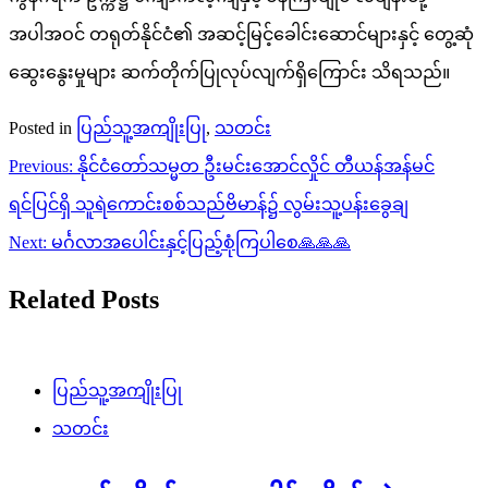
အပါအဝင် တရုတ်နိုင်ငံ၏ အဆင့်မြင့်ခေါင်းဆောင်များနှင့် တွေ့ဆုံ
ဆွေးနွေးမှုများ ဆက်တိုက်ပြုလုပ်လျက်ရှိကြောင်း သိရသည်။
Posted in
ပြည်သူ့အကျိုးပြု
,
သတင်း
Post
Previous:
နိုင်ငံတော်သမ္မတ ဦးမင်းအောင်လှိုင် တီယန်အန်မင်
navigation
ရင်ပြင်ရှိ သူရဲကောင်းစစ်သည်ဗိမာန်၌ လွမ်းသူ့ပန်းခွေချ
Next:
မင်္ဂလာအပေါင်းနှင့်ပြည့်စုံကြပါစေ🙏🙏🙏
Related Posts
ပြည်သူ့အကျိုးပြု
သတင်း