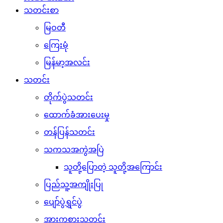
သတင်းစာ
မြဝတီ
ကြေးမုံ
မြန်မာ့အလင်း
သတင်း
တိုက်ပွဲသတင်း
ထောက်ခံအားပေးမှု
တန်ပြန်သတင်း
သကသအကွဲအပြဲ
သူတို့ပြောတဲ့ သူတို့အကြောင်း
ပြည်သူ့အကျိုးပြု
ပျော်ပွဲရွှင်ပွဲ
အားကစားသတင်း