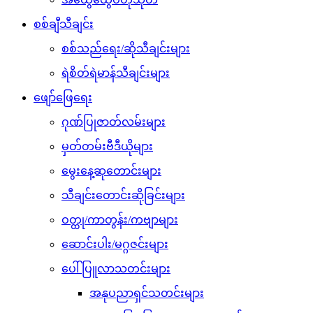
စစ်ချီသီချင်း
စစ်သည်ရေး/ဆိုသီချင်းများ
ရဲစိတ်ရဲမာန်သီချင်းများ
ဖျော်ဖြေရေး
ဂုဏ်ပြုဇာတ်လမ်းများ
မှတ်တမ်းဗီဒီယိုများ
မွေးနေ့ဆုတောင်းများ
သီချင်းတောင်းဆိုခြင်းများ
ဝတ္ထု/ကာတွန်း/ကဗျာများ
ဆောင်းပါး/မဂ္ဂဇင်းများ
ပေါ်ပြူလာသတင်းများ
အနုပညာရှင်သတင်းများ