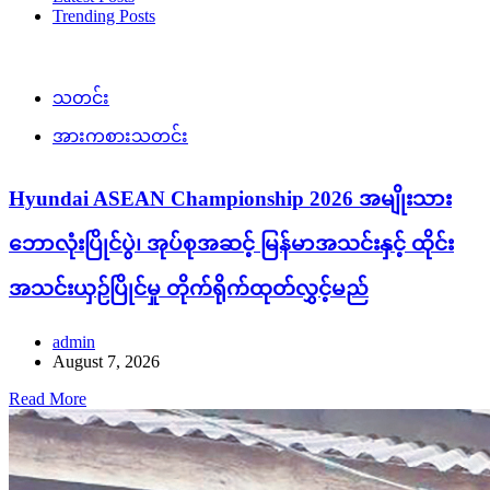
Trending Posts
သတင်း
အားကစားသတင်း
Hyundai ASEAN Championship 2026 အမျိုးသား
ဘောလုံးပြိုင်ပွဲ၊ အုပ်စုအဆင့် မြန်မာအသင်းနှင့် ထိုင်း
အသင်းယှဉ်ပြိုင်မှု တိုက်ရိုက်ထုတ်လွှင့်မည်
admin
August 7, 2026
Read More