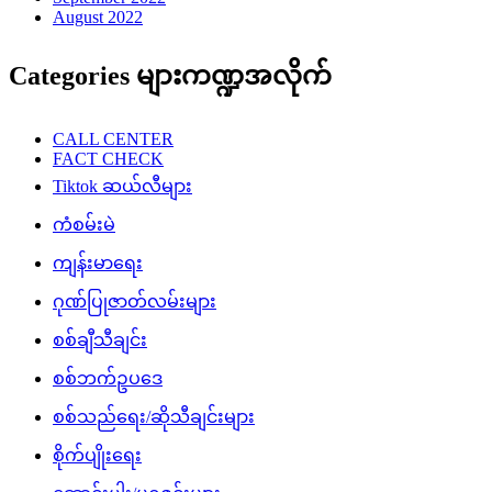
August 2022
Categories များကဏ္ဍအလိုက်
CALL CENTER
FACT CHECK
Tiktok ဆယ်လီများ
ကံစမ်းမဲ
ကျန်းမာရေး
ဂုဏ်ပြုဇာတ်လမ်းများ
စစ်ချီသီချင်း
စစ်ဘက်ဥပဒေ
စစ်သည်ရေး/ဆိုသီချင်းများ
စိုက်ပျိုးရေး