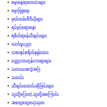
မွေးနေ့ဆုတောင်းများ
မွေးမြူရေး
မှတ်တမ်းဗီဒီယိုများ
ရင်ဖွင့်ဆွေးနွေး
ရဲစိတ်ရဲမန်သီချင်းများ
လက်မှုပညာ
လစာနှင့်စရိတ်နှုန်းထား
ဝတ္ထု/ကာတွန်း/ကဗျာများ
သကသအကွဲအပြဲ
သတင်း
သီချင်းတောင်းဆိုခြင်းများ
သူတို့ပြောတဲ့ သူတို့အကြောင်း
အထွေထွေဗဟုသုတ