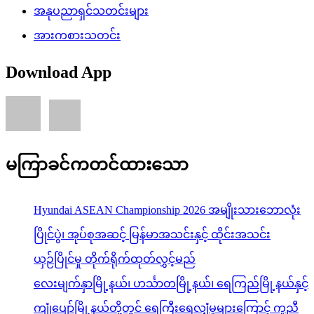
အနုပညာရှင်သတင်းများ
အားကစားသတင်း
Download App
မကြာခင်ကတင်ထားသော
Hyundai ASEAN Championship 2026 အမျိုးသားဘောလုံး
ပြိုင်ပွဲ၊ အုပ်စုအဆင့် မြန်မာအသင်းနှင့် ထိုင်းအသင်း
ယှဉ်ပြိုင်မှု တိုက်ရိုက်ထုတ်လွှင့်မည်
လေးမျက်နှာမြို့နယ်၊ ဟင်္သာတမြို့နယ်၊ ရေကြည်မြို့နယ်နှင့်
ကျုံပျော်မြို့နယ်တို့တွင် ရေကြီးရေလျှံမှုများကြောင့် ကူညီ