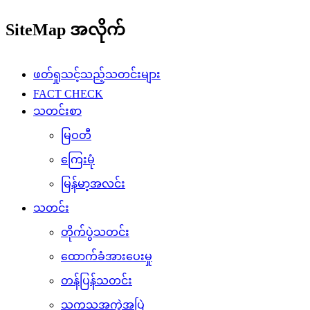
SiteMap အလိုက်
ဖတ်ရှုသင့်သည့်သတင်းများ
FACT CHECK
သတင်းစာ
မြဝတီ
ကြေးမုံ
မြန်မာ့အလင်း
သတင်း
တိုက်ပွဲသတင်း
ထောက်ခံအားပေးမှု
တန်ပြန်သတင်း
သကသအကွဲအပြဲ