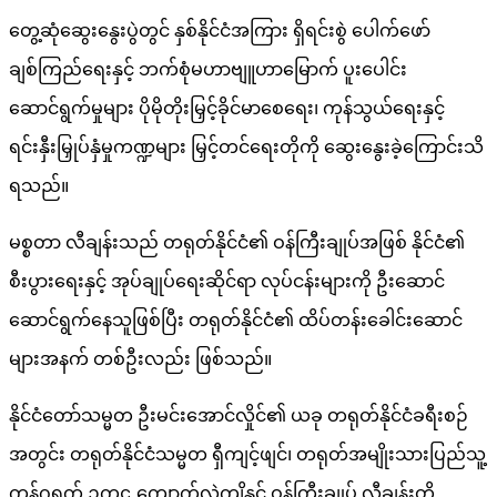
တွေ့ဆုံဆွေးနွေးပွဲတွင် နှစ်နိုင်ငံအကြား ရှိရင်းစွဲ ပေါက်ဖော်
ချစ်ကြည်ရေးနှင့် ဘက်စုံမဟာဗျူဟာမြောက် ပူးပေါင်း
ဆောင်ရွက်မှုများ ပိုမိုတိုးမြှင့်ခိုင်မာစေရေး၊ ကုန်သွယ်ရေးနှင့်
ရင်းနှီးမြှုပ်နှံမှုကဏ္ဍများ မြှင့်တင်ရေးတိုကို ဆွေးနွေးခဲ့ကြောင်းသိ
ရသည်။
မစ္စတာ လီချန်းသည် တရုတ်နိုင်ငံ၏ ဝန်ကြီးချုပ်အဖြစ် နိုင်ငံ၏
စီးပွားရေးနှင့် အုပ်ချုပ်ရေးဆိုင်ရာ လုပ်ငန်းများကို ဦးဆောင်
ဆောင်ရွက်နေသူဖြစ်ပြီး တရုတ်နိုင်ငံ၏ ထိပ်တန်းခေါင်းဆောင်
များအနက် တစ်ဦးလည်း ဖြစ်သည်။
နိုင်ငံတော်သမ္မတ ဦးမင်းအောင်လှိုင်၏ ယခု တရုတ်နိုင်ငံခရီးစဉ်
အတွင်း တရုတ်နိုင်ငံသမ္မတ ရှီကျင့်ဖျင်၊ တရုတ်အမျိုးသားပြည်သူ့
ကွန်ဂရက် ဥက္ကဋ္ဌ ကျောက်လဲ့ကျိနှင့် ဝန်ကြီးချုပ် လီချန်းတို့