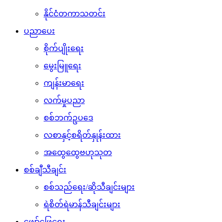
နိုင်ငံတကာသတင်း
ပညာပေး
စိုက်ပျိုးရေး
မွေးမြူရေး
ကျန်းမာရေး
လက်မှုပညာ
စစ်ဘက်ဥပဒေ
လစာနှင့်စရိတ်နှုန်းထား
အထွေထွေဗဟုသုတ
စစ်ချီသီချင်း
စစ်သည်ရေး/ဆိုသီချင်းများ
ရဲစိတ်ရဲမာန်သီချင်းများ
ဖျော်ဖြေရေး