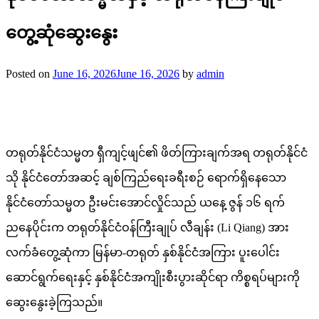
တွေ့ဆုံဆွေးနွေး
Posted on
June 16, 2026
June 16, 2026
by
admin
တရုတ်နိုင်ငံသမ္မတ ရှီကျင့်ဖျင်၏ ဖိတ်ကြားချက်အရ တရုတ်နိုင်ငံ
သို နိုင်ငံတော်အဆင့် ချစ်ကြည်ရေးခရီးစဉ် ရောက်ရှိနေသော
နိုင်ငံတော်သမ္မတ ဦးမင်းအောင်လှိုင်သည် ယနေ့ ဇွန် ၁၆ ရက်
ညနေပိုင်းက တရုတ်နိုင်ငံဝန်ကြီးချုပ် လီချန်း (Li Qiang) အား
လက်ခံတွေ့ဆုံကာ မြန်မာ-တရုတ် နှစ်နိုင်ငံအကြား ပူးပေါင်း
ဆောင်ရွက်ရေးနှင့် နှစ်နိုင်ငံအကျိုးစီးပွားဆိုင်ရာ ကိစ္စရပ်များကို
ဆွေးနွေးခဲ့ကြသည်။