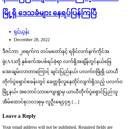
မြို့ရှိ ဒေသခံများ နေရပ်ပြန်ကြပြီ
ရှင်ယွန်း
December 28, 2022
ဒီဇင်ဘာ ၂၈ရက်က တပ်မတော်နှင့် ရခိုင်လက်နက်ကိုင်အ
ဖွဲ(AA)တို့ နှစ်ဖက်အပစ်ရပ်ခဲ့ရာ လက်ရှိအချိန်တွင်နယ်မြေ
အေးချမ်းလာတာကြောင့် ချင်းပြည်နယ်၊ ပလက်ဝမြိုရှိ ယာယီ
တိုက်ပွဲရှောင်စခန်းတွင် ခေတ္တခိုလှုနေထိုင်လျက်ရှိသည့် ပလက်ဝ
မြို့နယ်၊ အဘောင်သားကျေးရွာမှ ယာယီတိုက်ပွဲရှောင်ပြည်သူ
အိမ်ထောင်စု(၁၀၁)စုမှ လူဦးရေ၄၄၅ […]
Leave a Reply
Your email address will not be published.
Required fields are