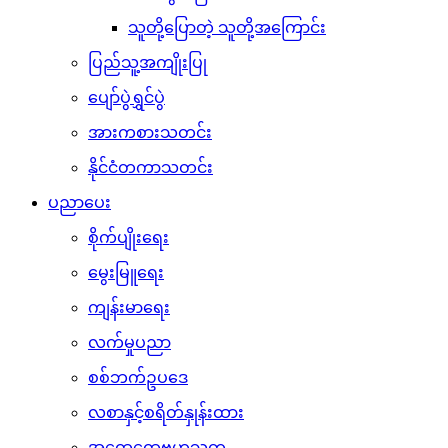
သူတို့ပြောတဲ့ သူတို့အကြောင်း
ပြည်သူ့အကျိုးပြု
ပျော်ပွဲရွှင်ပွဲ
အားကစားသတင်း
နိုင်ငံတကာသတင်း
ပညာပေး
စိုက်ပျိုးရေး
မွေးမြူရေး
ကျန်းမာရေး
လက်မှုပညာ
စစ်ဘက်ဥပဒေ
လစာနှင့်စရိတ်နှုန်းထား
အထွေထွေဗဟုသုတ