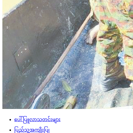
ပေါ်ပြူလာသတင်းများ
ပြည်သူ့အကျိုးပြု