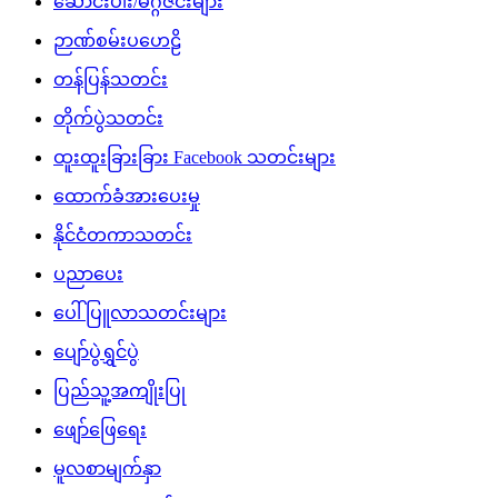
ဆောင်းပါး/မဂ္ဂဇင်းများ
ဉာဏ်စမ်းပဟေဠိ
တန်ပြန်သတင်း
တိုက်ပွဲသတင်း
ထူးထူးခြားခြား Facebook သတင်းများ
ထောက်ခံအားပေးမှု
နိုင်ငံတကာသတင်း
ပညာပေး
ပေါ်ပြူလာသတင်းများ
ပျော်ပွဲရွှင်ပွဲ
ပြည်သူ့အကျိုးပြု
ဖျော်ဖြေရေး
မူလစာမျက်နှာ