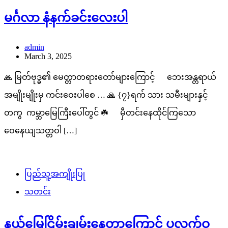
မင်္ဂလာ နံနက်ခင်းလေးပါ
admin
March 3, 2025
🙏 မြတ်ဗုဒ္ဓ၏ မေတ္တာတရားတော်များကြောင့် ဘေးအန္တရာယ်
အမျိုးမျိုးမှ ကင်းဝေးပါစေ … 🙏 {၇}ရက် သား သမီးများနှင့်
တကွ ကမ္ဘာမြေကြီးပေါ်တွင် ☘️ မှီတင်းနေထိုင်ကြသော
ဝေနေယျသတ္တဝါ […]
ပြည်သူ့အကျိုးပြု
သတင်း
နယ်မြေငြိမ်းချမ်းနေတာကြောင့် ပလက်ဝ