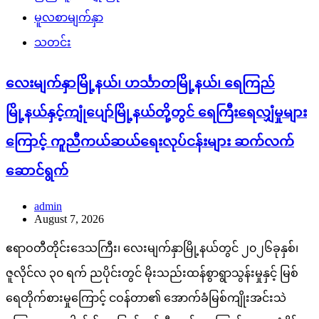
မူလစာမျက်နှာ
သတင်း
လေးမျက်နှာမြို့နယ်၊ ဟင်္သာတမြို့နယ်၊ ရေကြည်
မြို့နယ်နှင့်ကျုံပျော်မြို့နယ်တို့တွင် ရေကြီးရေလျှံမှုများ
ကြောင့် ကူညီကယ်ဆယ်ရေးလုပ်ငန်းများ ဆက်လက်
ဆောင်ရွက်
admin
August 7, 2026
ဧရာဝတီတိုင်းဒေသကြီး၊ လေးမျက်နှာမြို့နယ်တွင် ၂၀၂၆ခုနှစ်၊
ဇူလိုင်လ ၃၀ ရက် ညပိုင်းတွင် မိုးသည်းထန်စွာရွာသွန်းမှုနှင့် မြစ်
ရေတိုက်စားမှုကြောင့် ငဝန်တာ၏ အောက်ခံမြစ်ကျိုးအင်းသဲ