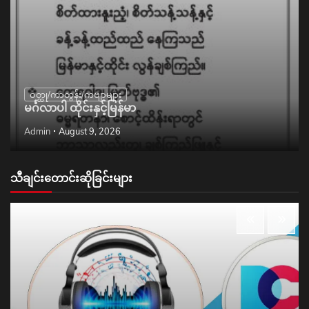
ဝတ္ထု/ကာတွန်း/ကဗျာများ
မင်္ဂလာပါ ထိုင်းနှင့်မြန်မာ
Admin
August 9, 2026
သီချင်းတောင်းဆိုခြင်းများ