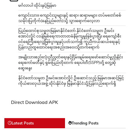
မင်္ဂလာပါ ထိုင်းနှင့်မြန်မာ
ကျောင်းသား၊ ကျောင်းသူများနှင့် ဆရာ၊ ဆရာမများ တပ်မတော်စစ်
သမိုင်းပြတိုက်(နေပြည်တော်)သို့ သွားရောက်လေ့လာ
ပြည်ထောင်စုသမ္မတမြန်မာနိုင်ငံတော် နိုင်ငံတော်သမ္မတ ဦးမင်း
အောင်လှိုင် ငဝန်မြစ်ရေကာတာတမံနိမ့်ကျမှုဖြစ်ပွားပြီး ရေကျော်စီး
ဝင်ရေကြီးရေလျှံဖြစ်ပွားမှုနှင့်ပတ်သက်၍ ကူညီကယ်ဆယ်ရေးနှင့်
ပြန်လည်ထူထောင်ရေးအစည်းအဝေးသို့တက်ရောက်
အမျိုးသားစည်းလုံးညီညွတ်ရေးနှင့်ငြိမ်းချမ်းရေးဖော်ဆောင်မှုညှိနှိုင်း
ရေးကော်မတီနှင့် ရှမ်းပြည်တိုးတက် ရေးပါတီ(SSPP)တို့ တွေ့ဆုံ
ဆွေးနွေး
နိုင်ငံတော်သမ္မတ ဦးမင်းအောင်လှိုင် ဦးဆောင်သည့် မြန်မာအဆင့်မြင့်
ကိုယ်စားလှယ်အဖွဲ့ ထိုင်းနိုင်ငံမှ မြန်မာနိုင်ငံသို့ပြန်လည်ရောက်ရှိ
Direct Download APK
Latest Posts
Trending Posts