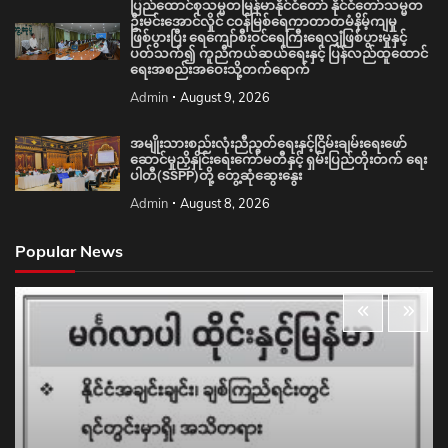
ပြည်ထောင်စုသမ္မတမြန်မာနိုင်ငံတော် နိုင်ငံတော်သမ္မတ
ဦးမင်းအောင်လှိုင် ငဝန်မြစ်ရေကာတာတမံနိမ့်ကျမှု
ဖြစ်ပွားပြီး ရေကျော်စီးဝင်ရေကြီးရေလျှံဖြစ်ပွားမှုနှင့်
ပတ်သက်၍ ကူညီကယ်ဆယ်ရေးနှင့် ပြန်လည်ထူထောင်
ရေးအစည်းအဝေးသို့တက်ရောက်
Admin
August 9, 2026
အမျိုးသားစည်းလုံးညီညွတ်ရေးနှင့်ငြိမ်းချမ်းရေးဖော်
ဆောင်မှုညှိနှိုင်းရေးကော်မတီနှင့် ရှမ်းပြည်တိုးတက် ရေး
ပါတီ(SSPP)တို့ တွေ့ဆုံဆွေးနွေး
Admin
August 8, 2026
Popular News