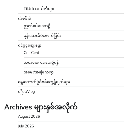
Tiktok ဆယ်လီများ
ကံစမ်းမဲ
ဉာဏ်စမ်းပဟေဠိ
ဖုန်းဘေလ်မဲဖောက်ခြင်း
ရင်ဖွင့်ဆွေးနွေး
Call Center
သတင်းစကားပေးပို့ရန်
အမေး/အဖြေကဏ္ဍ
ရွေးကောက်ပွဲစိစစ်တွေ့ရှိချက်များ
ပျိုမေVlog
Archives များနှစ်အလိုက်
August 2026
July 2026