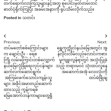
တက်ရောက်လာကြသူများနှင့်အတူ စုပေါင်းမှတ်တမ်းတင်
ဓာတ်ပုံရိုက်ကြပြီး အခမ်းအနားကို ရုပ်သိမ်းလိုက်သည်။
Posted in
သတင်း
Post
Previous:
Next:
navigation
တပ်မတော်စစ်ကြောင်းများ
ရွှေကုက္ကိုလ်နယ်မြေအတွင်း အွ
က ချောင်းဦး – ရေစ
န်လိုင်းလိမ်လည်လောင်းကစား
ကြို လမ်းကြောင်းတစ်လျှောက်
မှုကျူးလွန်ရာတွင် အသုံးပြုခဲ့
နယ်မြေလုံခြုံရေးလုပ်ငန်းများ
သည့် တရားမဝင် သုံးထပ်လူနေ
ဆက်လက်ဆောင်ရွက်၊
အဆောက်အအုံ လေးလုံးကို
အကြမ်းဖက်သောင်းကျန်းသူ
ထပ်မံဖြိုချ
များ အခိုင်အမာတည်ဆောက်
ထားသည့် ကွန်ကရစ်
မြေအောက်ဘန်ကာများတွေ့ရှိ