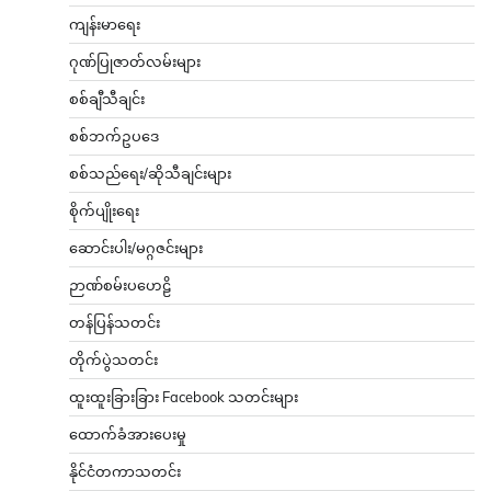
ကျန်းမာရေး
ဂုဏ်ပြုဇာတ်လမ်းများ
စစ်ချီသီချင်း
စစ်ဘက်ဥပဒေ
စစ်သည်ရေး/ဆိုသီချင်းများ
စိုက်ပျိုးရေး
ဆောင်းပါး/မဂ္ဂဇင်းများ
ဉာဏ်စမ်းပဟေဠိ
တန်ပြန်သတင်း
တိုက်ပွဲသတင်း
ထူးထူးခြားခြား Facebook သတင်းများ
ထောက်ခံအားပေးမှု
နိုင်ငံတကာသတင်း