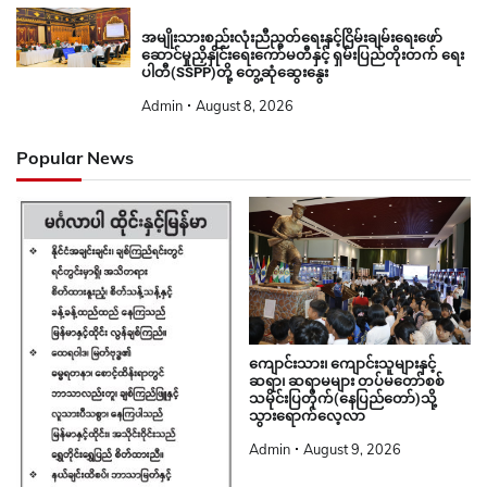
အမျိုးသားစည်းလုံးညီညွတ်ရေးနှင့်ငြိမ်းချမ်းရေးဖော်
ဆောင်မှုညှိနှိုင်းရေးကော်မတီနှင့် ရှမ်းပြည်တိုးတက် ရေး
ပါတီ(SSPP)တို့ တွေ့ဆုံဆွေးနွေး
Admin
August 8, 2026
Popular News
ကျောင်းသား၊ ကျောင်းသူများနှင့်
ဆရာ၊ ဆရာမများ တပ်မတော်စစ်
သမိုင်းပြတိုက်(နေပြည်တော်)သို့
သွားရောက်လေ့လာ
Admin
August 9, 2026