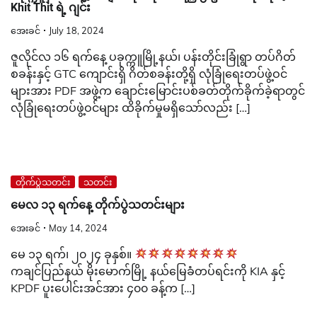
Khit Thit ရဲ့ ဂျင်း
အေးခင်
July 18, 2024
ဇူလိုင်လ ၁၆ ရက်နေ့ ပခုက္ကူမြို့နယ်၊ ပန်းတိုင်းခြုံရွာ တပ်ဂိတ်
စခန်းနှင့် GTC ကျောင်းရှိ ဂိတ်စခန်းတို့ရှိ လုံခြုံရေးတပ်ဖွဲ့ဝင်
များအား PDF အဖွဲ့က ချောင်းမြောင်းပစ်ခတ်တိုက်ခိုက်ခဲ့ရာတွင်
လုံခြုံရေးတပ်ဖွဲ့ဝင်များ ထိခိုက်မှုမရှိသော်လည်း […]
တိုက်ပွဲသတင်း
သတင်း
မေလ ၁၃ ရက်နေ့ တိုက်ပွဲသတင်းများ
အေးခင်
May 14, 2024
မေ ၁၃ ရက်၊ ၂၀၂၄ ခုနှစ်။
ကချင်ပြည်နယ် မိုးမောက်မြို့ နယ်မြေခံတပ်ရင်းကို KIA နှင့်
KPDF ပူးပေါင်းအင်အား ၄၀၀ ခန့်က […]