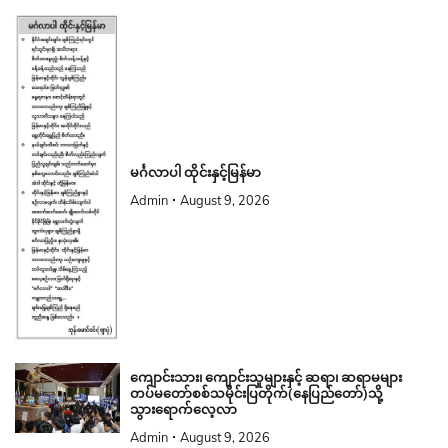
မင်္ဂလာပါ ထိုင်းနှင့်မြန်မာ
Admin
August 9, 2026
ကျောင်းသား၊ ကျောင်းသူများနှင့် ဆရာ၊ ဆရာမများ
တပ်မတော်စစ်သမိုင်းပြတိုက်(နေပြည်တော်)သို့
သွားရောက်လေ့လာ
Admin
August 9, 2026