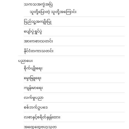
သကသအကွဲအပြဲ
သူတို့ပြောတဲ့ သူတို့အကြောင်း
ပြည်သူ့အကျိုးပြု
ပျော်ပွဲရွှင်ပွဲ
အားကစားသတင်း
နိုင်ငံတကာသတင်း
ပညာပေး
စိုက်ပျိုးရေး
မွေးမြူရေး
ကျန်းမာရေး
လက်မှုပညာ
စစ်ဘက်ဥပဒေ
လစာနှင့်စရိတ်နှုန်းထား
အထွေထွေဗဟုသုတ