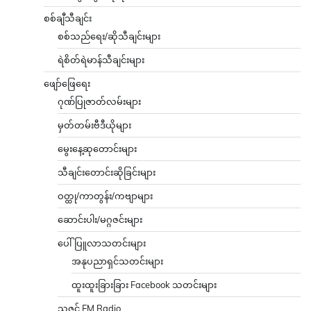
စစ်ချီသီချင်း
စစ်သည်ရေး/ဆိုသီချင်းများ
ရဲစိတ်ရဲမာန်သီချင်းများ
ဖျော်ဖြေရေး
ဂုဏ်ပြုဇာတ်လမ်းများ
မှတ်တမ်းဗီဒီယိုများ
မွေးနေ့ဆုတောင်းများ
သီချင်းတောင်းဆိုခြင်းများ
ဝတ္ထု/ကာတွန်း/ကဗျာများ
ဆောင်းပါး/မဂ္ဂဇင်းများ
ပေါ်ပြူလာသတင်းများ
အနုပညာရှင်သတင်းများ
ထူးထူးခြားခြား Facebook သတင်းများ
သဇင် FM Radio