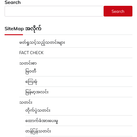
Search
Search
SiteMap အလိုက်
ဖတ်ရှုသင့်သည့်သတင်းများ
FACT CHECK
သတင်းစာ
မြဝတီ
ကြေးမုံ
မြန်မာ့အလင်း
သတင်း
တိုက်ပွဲသတင်း
ထောက်ခံအားပေးမှု
တန်ပြန်သတင်း