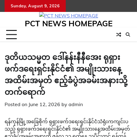
Skip
Sunday, August 9, 2026
to
content
PCT NEWS HOMEPAGE
ဒုတိယသမ္မတ ဒေါ်နန်းနီနီအေး ရုရှား
ဖက်ဒရေးရှင်းနိုင်ငံ၏ အမျိုးသားနေ့
အထိမ်းအမှတ် ဧည့်ခံပွဲအခမ်းအနားသို့
တက်ရောက်
Posted on
June 12, 2026
by
admin
ရန်ကုန်မြို့အခြေစိုက် ရုရှားဖက်ဒရေးရှင်းနိုင်ငံသံရုံးကကျင်းပ
သည့် ရုရှားဖက်ဒရေးရှင်းနိုင်ငံ၏ အမျိုးသားနေ့အထိမ်းအမှတ်
ဧည့်ခံပွဲအခမ်းအနားကို ဇွန်လ ၁၁ ရက်နေ့ ညပိုင်းတွင် ရန်ကုန်