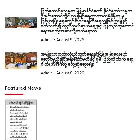
ပြည်ထောင်စုသမ္မတမြန်မာနိုင်ငံတော် နိုင်ငံတော်သမ္မတ
ဦးမင်းအောင်လှိုင် ငဝန်မြစ်ရေကာတာတမံနိမ့်ကျမှု
ဖြစ်ပွားပြီး ရေကျော်စီးဝင်ရေကြီးရေလျှံဖြစ်ပွားမှုနှင့်
ပတ်သက်၍ ကူညီကယ်ဆယ်ရေးနှင့် ပြန်လည်ထူထောင်
ရေးအစည်းအဝေးသို့တက်ရောက်
Admin
August 9, 2026
အမျိုးသားစည်းလုံးညီညွတ်ရေးနှင့်ငြိမ်းချမ်းရေးဖော်
ဆောင်မှုညှိနှိုင်းရေးကော်မတီနှင့် ရှမ်းပြည်တိုးတက် ရေး
ပါတီ(SSPP)တို့ တွေ့ဆုံဆွေးနွေး
Admin
August 8, 2026
Featured News