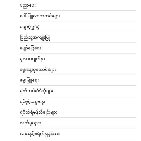
ပညာပေး
ပေါ်ပြူလာသတင်းများ
ပျော်ပွဲရွှင်ပွဲ
ပြည်သူ့အကျိုးပြု
ဖျော်ဖြေရေး
မူလစာမျက်နှာ
မွေးနေ့ဆုတောင်းများ
မွေးမြူရေး
မှတ်တမ်းဗီဒီယိုများ
ရင်ဖွင့်ဆွေးနွေး
ရဲစိတ်ရဲမန်သီချင်းများ
လက်မှုပညာ
လစာနှင့်စရိတ်နှုန်းထား