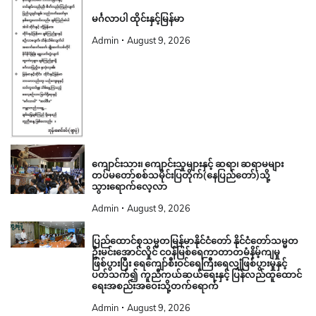
မင်္ဂလာပါ ထိုင်းနှင့်မြန်မာ
Admin
August 9, 2026
ကျောင်းသား၊ ကျောင်းသူများနှင့် ဆရာ၊ ဆရာမများ
တပ်မတော်စစ်သမိုင်းပြတိုက်(နေပြည်တော်)သို့
သွားရောက်လေ့လာ
Admin
August 9, 2026
ပြည်ထောင်စုသမ္မတမြန်မာနိုင်ငံတော် နိုင်ငံတော်သမ္မတ
ဦးမင်းအောင်လှိုင် ငဝန်မြစ်ရေကာတာတမံနိမ့်ကျမှု
ဖြစ်ပွားပြီး ရေကျော်စီးဝင်ရေကြီးရေလျှံဖြစ်ပွားမှုနှင့်
ပတ်သက်၍ ကူညီကယ်ဆယ်ရေးနှင့် ပြန်လည်ထူထောင်
ရေးအစည်းအဝေးသို့တက်ရောက်
Admin
August 9, 2026