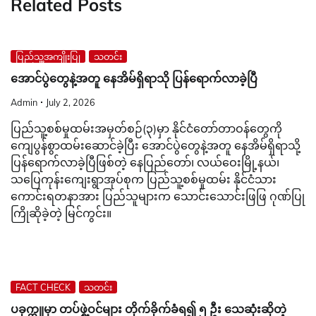
Related Posts
ပြည်သူ့အကျိုးပြု
သတင်း
အောင်ပွဲတွေနဲ့အတူ နေအိမ်ရှိရာသို ပြန်ရောက်လာခဲ့ပြီ
Admin
July 2, 2026
ပြည်သူ့စစ်မှုထမ်းအမှတ်စဉ်(၃)မှာ နိုင်ငံတော်တာဝန်တွေကို
ကျေပွန်စွာထမ်းဆောင်ခဲ့ပြီး အောင်ပွဲတွေနဲ့အတူ နေအိမ်ရှိရာသို့
ပြန်ရောက်လာခဲ့ပြီဖြစ်တဲ့ နေပြည်တော်၊ လယ်ဝေးမြို့နယ်၊
သပြေကုန်းကျေးရွာအုပ်စုက ပြည်သူ့စစ်မှုထမ်း နိုင်ငံသား
ကောင်းရတနာအား ပြည်သူများက သောင်းသောင်းဖြဖြ ဂုဏ်ပြု
ကြိုဆိုခဲ့တဲ့ မြင်ကွင်း။
FACT CHECK
သတင်း
ပခုက္ကူမှာ တပ်ဖွဲ့ဝင်များ တိုက်ခိုက်ခံရ၍ ၅ ဦး သေဆုံးဆိုတဲ့