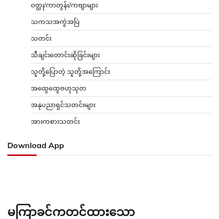
ဝတ္ထု/ကာတွန်း/ကဗျာများ
သကသအကွဲအပြဲ
သတင်း
သီချင်းတောင်းဆိုခြင်းများ
သူတို့ပြောတဲ့ သူတို့အကြောင်း
အထွေထွေဗဟုသုတ
အနုပညာရှင်သတင်းများ
အားကစားသတင်း
Download App
မကြာခင်ကတင်ထားသော