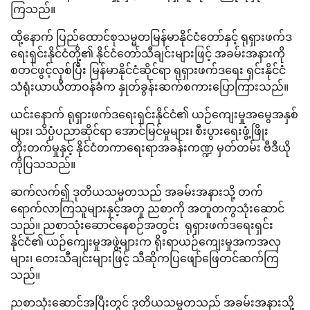
ကြသည်။
ထို့နောက် ပြည်ထောင်စုသမ္မတမြန်မာနိုင်ငံတော်နှင့် ရုရှားဖက်ဒ
ရေးရှင်းနိုင်ငံတို့၏ နိုင်ငံတော်သီချင်းများဖြင့် အခမ်းအနားကို
စတင်ဖွင့်လှစ်ပြီး မြန်မာနိုင်ငံဆိုင်ရာ ရုရှားဖက်ဒရေး ရှင်းနိုင်ငံ
သံရုံးယာယီတာဝန်ခံက နှုတ်ခွန်းဆက်စကားပြောကြားသည်။
ယင်းနောက် ရုရှားဖက်ဒရေးရှင်းနိုင်ငံ၏ ယဉ်ကျေးမှုအမွေအနှစ်
များ၊ သိပ္ပံပညာဆိုင်ရာ အောင်မြင်မှုများ၊ စီးပွားရေးဖွံ့ဖြိုး
တိုးတက်မှုနှင့် နိုင်ငံတကာရေးရာအခန်းကဏ္ဍ မှတ်တမ်း ဗီဒီယို
ကိုပြသသည်။
ဆက်လက်၍ ဒုတိယသမ္မတသည် အခမ်းအနားသို့ တက်
ရောက်လာကြသူများနှင့်အတူ ညစာကို အတူတကွသုံးဆောင်
သည်။ ညစာသုံးဆောင်နေစဉ်အတွင်း ရုရှားဖက်ဒရေးရှင်း
နိုင်ငံ၏ ယဉ်ကျေးမှုအဖွဲ့များက ရိုးရာယဉ်ကျေးမှုအကအလှ
များ၊ တေးသီချင်းများဖြင့် သီဆိုကပြဖျော်ဖြေတင်ဆက်ကြ
သည်။
ညစာသုံးဆောင်အပြီးတွင် ဒုတိယသမ္မတသည် အခမ်းအနားသို့