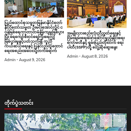
ပြည်ထောင်စုသမ္မတမြန်မာနိုင်ငံတော်
နိုင်ငံတော်သမ္မတ ဦးမင်းအောင်လှိုင် င
ဝန်မြစ်ရေကာတာတမံနိမ့်ကျမှုဖြစ်ပွား
အမျိုးသားစည်းလုံးညီညွတ်ရေးနှင့်
ပြီး ရေကျော်စီးဝင်ရေကြီးရေလျှံ
ငြိမ်းချမ်းရေးဖော်ဆောင်မှုညှိနှိုင်းရေး
ဖြစ်ပွားမှုနှင့်ပတ်သက်၍ ကူညီ
ကော်မတီနှင့် ရှမ်းပြည်တိုးတက် ရေး
ကယ်ဆယ်ရေးနှင့် ပြန်လည်ထူထောင်
ပါတီ(SSPP)တို့ တွေ့ဆုံဆွေးနွေး
ရေးအစည်းအဝေးသို့တက်ရောက်
Admin
August 8, 2026
Admin
August 9, 2026
တိုက်ပွဲသတင်း