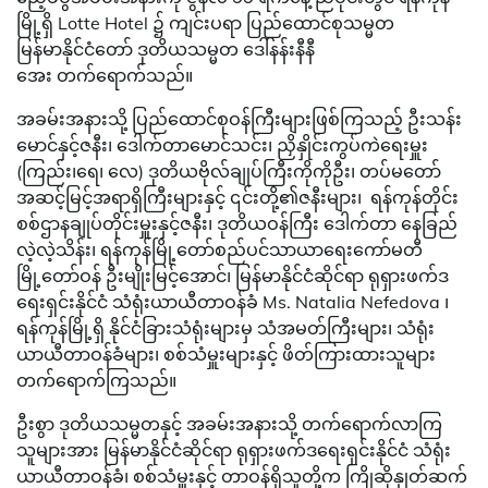
မြို့ရှိ Lotte Hotel ၌ ကျင်းပရာ ပြည်ထောင်စုသမ္မတ
မြန်မာနိုင်ငံတော် ဒုတိယသမ္မတ ဒေါ်နန်းနီနီ
အေး တက်ရောက်သည်။
အခမ်းအနားသို့ ပြည်ထောင်စုဝန်ကြီးများဖြစ်ကြသည့် ဦးသန်း
မောင်နှင့်ဇနီး၊ ဒေါက်တာမောင်သင်း၊ ညှိနှိုင်းကွပ်ကဲရေးမှူး
(ကြည်း၊ရေ၊ လေ) ဒုတိယဗိုလ်ချုပ်ကြီးကိုကိုဦး၊ တပ်မတော်
အဆင့်မြင့်အရာရှိကြီးများနှင့် ၎င်းတို့၏ဇနီးများ၊ ရန်ကုန်တိုင်း
စစ်ဌာနချုပ်တိုင်းမှူးနှင့်ဇနီး၊ ဒုတိယဝန်ကြီး ဒေါက်တာ နေခြည်
လဲ့လဲ့သိန်း၊ ရန်ကုန်မြို့တော်စည်ပင်သာယာရေးကော်မတီ
မြို့တော်ဝန် ဦးမျိုးမြင့်အောင်၊ မြန်မာနိုင်ငံဆိုင်ရာ ရုရှားဖက်ဒ
ရေးရှင်းနိုင်ငံ သံရုံးယာယီတာဝန်ခံ Ms. Natalia Nefedova ၊
ရန်ကုန်မြို့ရှိ နိုင်ငံခြားသံရုံးများမှ သံအမတ်ကြီးများ၊ သံရုံး
ယာယီတာဝန်ခံများ၊ စစ်သံမှူးများနှင့် ဖိတ်ကြားထားသူများ
တက်ရောက်ကြသည်။
ဦးစွာ ဒုတိယသမ္မတနှင့် အခမ်းအနားသို့ တက်ရောက်လာကြ
သူများအား မြန်မာနိုင်ငံဆိုင်ရာ ရုရှားဖက်ဒရေးရှင်းနိုင်ငံ သံရုံး
ယာယီတာဝန်ခံ၊ စစ်သံမှူးနှင့် တာဝန်ရှိသူတို့က ကြိုဆိုနှုတ်ဆက်