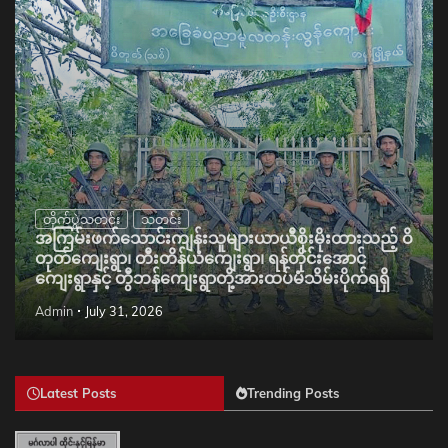
တိုက်ပွဲသတင်း
သတင်း
အကြမ်းဖက်သောင်းကျန်းသူများယာယီစိုးမိုးထားသည့် ဝိ
တုတ်ကျေးရွာ၊ တီးတိန်ယံကျေးရွာ၊ ရန်တိုင်းအောင်
ကျေးရွာနှင့် တွီဘန်ကျေးရွာတို့အားထပ်မံသိမ်းပိုက်ရရှိ
Admin
July 31, 2026
Latest Posts
Trending Posts