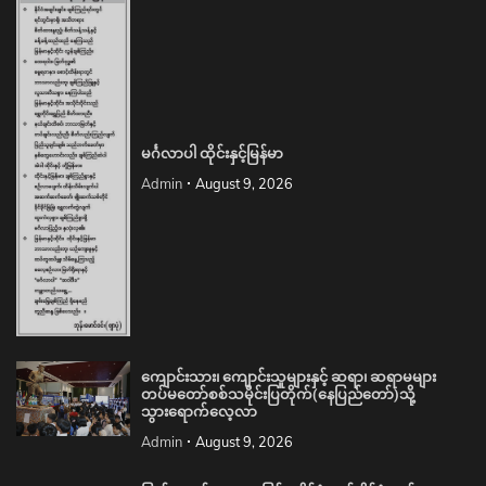
မင်္ဂလာပါ ထိုင်းနှင့်မြန်မာ
Admin
August 9, 2026
ကျောင်းသား၊ ကျောင်းသူများနှင့် ဆရာ၊ ဆရာမများ
တပ်မတော်စစ်သမိုင်းပြတိုက်(နေပြည်တော်)သို့
သွားရောက်လေ့လာ
Admin
August 9, 2026