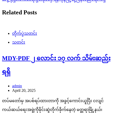
Related Posts
တိုက်ပွဲသတင်း
သတင်း
MDY-PDF ၂ လောင်း ၁၇ လက် သိမ်းဆည်း
ရရှိ
admin
April 20, 2025
တပ်မတော်မှ အပစ်ရပ်ထားတာကို အခွင့်ကောင်းယူပြီး ငလျင်
ကယ်ဆယ်ရေးအဖွဲ့ကိုမိုင်းဆွဲတိုက်ခိုက်နေတဲ့ မတ္တရာမြို့နယ်၊