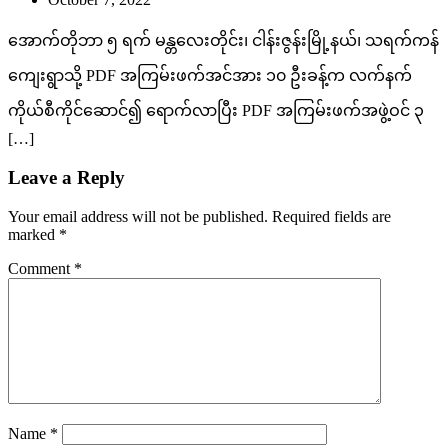
အောက်တိုဘာ ၅ ရက် မန္တလေးတိုင်း၊ ငါန်းဇွန်းမြို့နယ်၊ သရက်ကန်
ကျေးရွာသို့ PDF အကြမ်းဖက်အင်အား ၁၀ ဦးခန့်က လက်နက်
ကိုယ်စီကိုင်ဆောင်၍ ရောက်လာပြီး PDF အကြမ်းဖက်အဖွဲ့ဝင် ၃
[…]
Leave a Reply
Your email address will not be published.
Required fields are
marked
*
Comment
*
Name
*