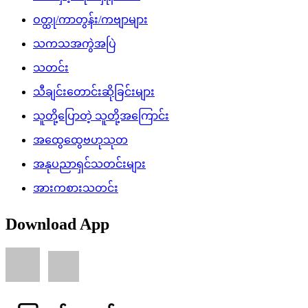
ဝတ္ထု/ကာတွန်း/ကဗျာများ
သကသအကွဲအပြဲ
သတင်း
သီချင်းတောင်းဆိုခြင်းများ
သူတို့ပြောတဲ့ သူတို့အကြောင်း
အထွေထွေဗဟုသုတ
အနုပညာရှင်သတင်းများ
အားကစားသတင်း
Download App