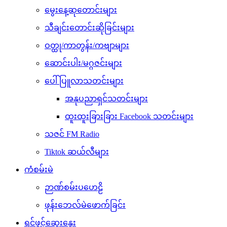
မွေးနေ့ဆုတောင်းများ
သီချင်းတောင်းဆိုခြင်းများ
ဝတ္ထု/ကာတွန်း/ကဗျာများ
ဆောင်းပါး/မဂ္ဂဇင်းများ
ပေါ်ပြူလာသတင်းများ
အနုပညာရှင်သတင်းများ
ထူးထူးခြားခြား Facebook သတင်းများ
သဇင် FM Radio
Tiktok ဆယ်လီများ
ကံစမ်းမဲ
ဉာဏ်စမ်းပဟေဠိ
ဖုန်းဘေလ်မဲဖောက်ခြင်း
ရင်ဖွင့်ဆွေးနွေး