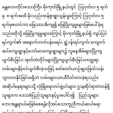
မန္တလေးတိုင်းဒေသကြီး၊ မိုးကုတ်မြို့နယ်တွင် ဩဂုတ်လ ၅ ရက်
မှ ၈ ရက်အထိ မိုးသည်းထန်စွာရွာသွန်းမှုကြောင့် ဩဂုတ်လ ၅
ရက်မှစတင်ကာ မြေသားအိကျ၍ မြေပြိုကျမှုများဖြစ်ပေါ်ခဲ့ရ
သည်။ထိုသို့ မြေပြိုကျမှုများကြောင့် မိုးကုတ်မြို့နယ်ရှိ ကျပ်ပြင်
ရပ်ကွက်၏ အနောက်ဘက်ပန်းမရပ်၊ ရွှံ့ပန်းရပ်ကွက်၊ ကျောက်
ဆင်ကျေးရွာနှင့်ဘော်မားကျေးရွာများ၌ လူနေအိမ်များပြိုကျ
ပျက်စီးခြင်း၊ အုတ်တံတိုင်းများပြိုကျပျက်စီးခြင်း၊ကတ္တရာ
လမ်းများနိမ့်ဝင်ပျက်စီးခဲ့သဖြင့် မော်တော်ယာဉ်များဖြတ်သန်း
သွားလာနိုင်ခြင်းမရှိဘဲ လမ်းများယာယီပိတ်ထားခဲ့ရသည်။
အဆိုပါနေရာများသို့ လုံခြုံရေးတပ်ဖွဲ့ဝင်များ၊ ဌာနဆိုင်ရာတာဝန်ရှိ
သူများက ဒေသခံပြည်သူများနှင့်ပူးပေါင်း၍ ပြည်သူများ
ဘေးအန္တရာယ်မဖြစ်စေရန်လိုအပ်သောကူညီကယ်ဆယ်ရေး
လုပ်ငန်းများဆောင်ရွက်ပေးခြင်း၊ မြေပြိုကျမှုကြောင့်…