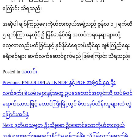
ကြောင်း သိရသည်။
အဆိုပါ ချစ်ကြည်ရေးကိုယ်စားလှယ်အဖွဲ့သည် ဇွန်လ ၁၂ ရက်ထိ
၅ ရက်ကြာ နေထိုင်၍ မြန်မာနိုင်ငံရှိ အထင်ကရနေရာများသို့
လေ့လာလည်ပတ်ခြင်းနှင့် နှစ်နိုင်ငံရေတပ်ဆိုင်ရာ ချစ်ကြည်ရေး
ခရီးစဉ်များ ဆက်လက်ဆောင်ရွက်မည် ဖြစ်ကြောင်း သိရသည်။
Posted in
သတင်း
Post
Previous:
PNLO၊ DPLA ၊ KNDF နှင့် PDF အဖွဲ့ဝင် ၄ဝ ဦး
navigation
လက်နက်၊ ခဲယမ်းများနှင့်အတူ ဥပဒေဘောင်အတွင်းသို့ ထပ်မံဝင်​
ရောက်လာသဖြင့် ​တောင်ကြီးမြို့တွင် မိဘအုပ်ထိန်းသူများထံ လွှဲ​
ပြောင်းအပ်နှံ
Next:
ဒုတိယသမ္မတ ဦးညိုစော ဦးဆောင်သောကိုယ်စားလှယ်
အဖွဲ့ ရုရှားဖက်ဒရေးရှင်းနိုင်ငံမှ ရန်ကုန်မြို့သို့ပြန်လည်ရောက်ရှိ