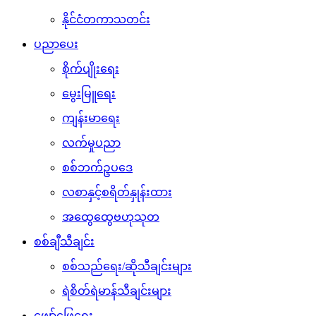
နိုင်ငံတကာသတင်း
ပညာပေး
စိုက်ပျိုးရေး
မွေးမြူရေး
ကျန်းမာရေး
လက်မှုပညာ
စစ်ဘက်ဥပဒေ
လစာနှင့်စရိတ်နှုန်းထား
အထွေထွေဗဟုသုတ
စစ်ချီသီချင်း
စစ်သည်ရေး/ဆိုသီချင်းများ
ရဲစိတ်ရဲမာန်သီချင်းများ
ဖျော်ဖြေရေး