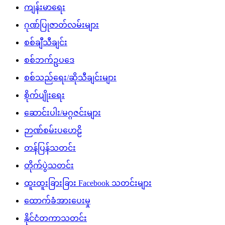
ကျန်းမာရေး
ဂုဏ်ပြုဇာတ်လမ်းများ
စစ်ချီသီချင်း
စစ်ဘက်ဥပဒေ
စစ်သည်ရေး/ဆိုသီချင်းများ
စိုက်ပျိုးရေး
ဆောင်းပါး/မဂ္ဂဇင်းများ
ဉာဏ်စမ်းပဟေဠိ
တန်ပြန်သတင်း
တိုက်ပွဲသတင်း
ထူးထူးခြားခြား Facebook သတင်းများ
ထောက်ခံအားပေးမှု
နိုင်ငံတကာသတင်း