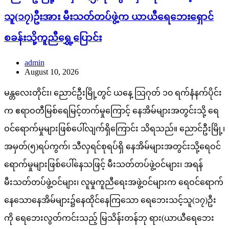
သူ(၁၇)ဦးအား မီးသတ်တပ်ဖွဲ့က ယာယီရေဘေးရှောင်
စခန်းသို့ကူညီရွှေ့ပြောင်း
admin
August 10, 2026
မန္တလေးတိုင်း၊ ညောင်ဦးမြို့တွင် ယနေ့ သြဂုတ် ၁၀ ရက်နံနက်ပိုင်း
က ဧရာဝတီမြစ်ရေမြင့်တက်မှုကြောင့် နေအိမ်များအတွင်းသို့ ရေ
ဝင်ရောက်မှုများဖြစ်ပေါ်လျက်ရှိကြောင်း သိရသည်။ ညောင်ဦးမြို့၊
အမှတ်(၅)ရပ်ကွက်၊ သီလှရင်စုရပ်ရှိ နေအိမ်များအတွင်းသို့ရေဝင်
ရောက်မှုများဖြစ်ပေါ်နေသဖြင့် မီးသတ်တပ်ဖွဲ့ဝင်များ၊ အရန်
မီးသတ်တပ်ဖွဲ့ဝင်များ၊ လူမှုကူညီရေးအဖွဲ့ဝင်များက ရေဝင်ရောက်
နေသောနေအိမ်များ၌နေထိုင်နေကြသော ရေဘေးသင့်သူ(၁၇)ဦး
ကို ရေဘေးလွတ်ကင်းသည့် မြသိန်းတန်ဘု ရား(ယာယီရေဘေး