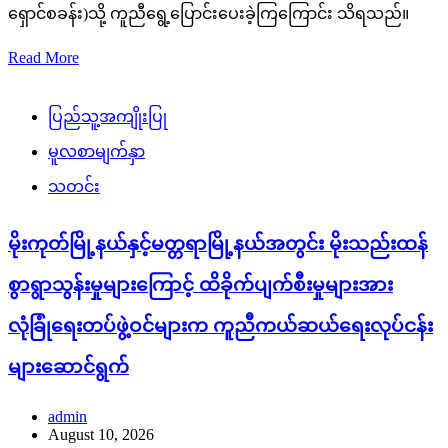
ရှောင်စခန်း)သို့ ကူညီရွေ့ပြောင်းပေးခဲ့ကြကြောင်း သိရသည်။
Read More
ပြည်သူ့အကျိုးပြု
မူလစာမျက်နှာ
သတင်း
မိုးကုတ်မြို့နယ်နှင့်မတ္တရာမြို့နယ်အတွင်း မိုးသည်းထန်
စွာရွာသွန်းမှုများကြောင့် ထိခိုက်ပျက်စီးမှုများအား
လုံခြုံရေးတပ်ဖွဲ့ဝင်များက ကူညီကယ်ဆယ်ရေးလုပ်ငန်း
များဆောင်ရွက်
admin
August 10, 2026