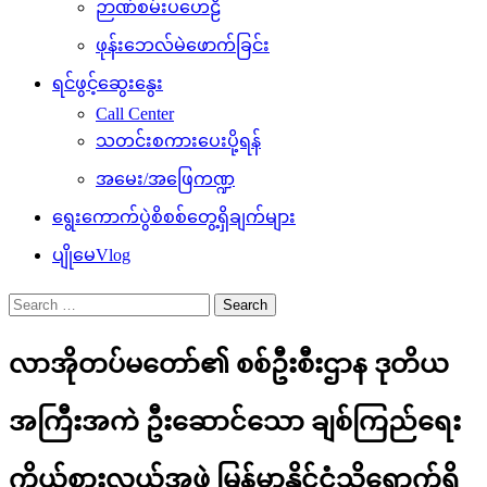
ဉာဏ်စမ်းပဟေဠိ
ဖုန်းဘေလ်မဲဖောက်ခြင်း
ရင်ဖွင့်ဆွေးနွေး
Call Center
သတင်းစကားပေးပို့ရန်
အမေး/အဖြေကဏ္ဍ
ရွေးကောက်ပွဲစိစစ်တွေ့ရှိချက်များ
ပျိုမေVlog
Search
for:
လာအိုတပ်မတော်၏ စစ်ဦးစီးဌာန ဒုတိယ
အကြီးအကဲ ဦးဆောင်သော ချစ်ကြည်ရေး
ကိုယ်စားလှယ်အဖွဲ့ မြန်မာနိုင်ငံသို့​ရောက်ရှိ