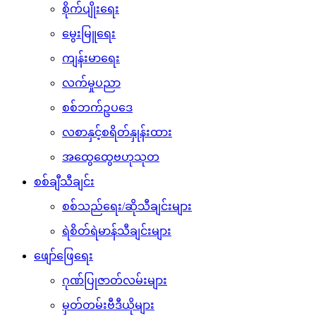
စိုက်ပျိုးရေး
မွေးမြူရေး
ကျန်းမာရေး
လက်မှုပညာ
စစ်ဘက်ဥပဒေ
လစာနှင့်စရိတ်နှုန်းထား
အထွေထွေဗဟုသုတ
စစ်ချီသီချင်း
စစ်သည်ရေး/ဆိုသီချင်းများ
ရဲစိတ်ရဲမာန်သီချင်းများ
ဖျော်ဖြေရေး
ဂုဏ်ပြုဇာတ်လမ်းများ
မှတ်တမ်းဗီဒီယိုများ