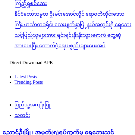
ကြည့်ရှုစစ်ဆေး
နိုင်ငံတော်သမ္မတ ဦးမင်းအောင်လှိုင် ဧရာဝတီတိုင်းဒေသ
ကြီး ဟင်္သာတခရိုင်၊ လေးမျက်နှာမြို့နယ်အတွင်းရှိ ရေဘေး
သင့်ပြည်သူများအား ရင်းရင်းနှီးနှီးသွားရောက် တွေ့ဆုံ
အားပေးပြီး ထောက်ပံ့ရေးပစ္စည်းများပေးအပ်
Direct Download APK
Latest Posts
Trending Posts
ပြည်သူ့အကျိုးပြု
သတင်း
ညောင်ဦးမြို့၊ အမှတ်(၅)ရပ်ကွက်မှ ရေဘေးသင့်