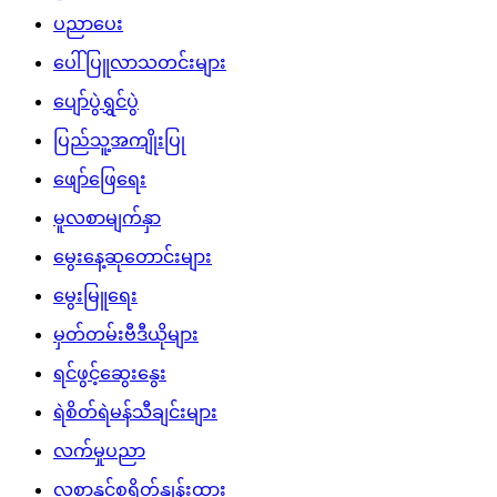
ပညာပေး
ပေါ်ပြူလာသတင်းများ
ပျော်ပွဲရွှင်ပွဲ
ပြည်သူ့အကျိုးပြု
ဖျော်ဖြေရေး
မူလစာမျက်နှာ
မွေးနေ့ဆုတောင်းများ
မွေးမြူရေး
မှတ်တမ်းဗီဒီယိုများ
ရင်ဖွင့်ဆွေးနွေး
ရဲစိတ်ရဲမန်သီချင်းများ
လက်မှုပညာ
လစာနှင့်စရိတ်နှုန်းထား