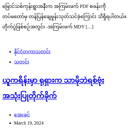
မြောင်သစ်ကုန်းရွာအနီးက အကြမ်းဖက် PDF စခန်းကို
တပ်မတော်မှ တန်ပြန်ချေမှုန်းသုတ်သင်ခဲ့ကြောင်း သိရှိရပါတယ်။
တိုက်ပွဲဖြစ်စဉ်အတွင်း -အကြမ်းဖက် MDY […]
နိုင်ငံတကာသတင်း
သတင်း
ယူကရိန်းမှာ ရုရှားက သာမိုဘဲရစ်ဗုံး
အသုံးပြုတိုက်ခိုက်
အေးခင်
March 19, 2024