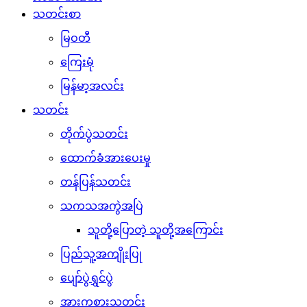
သတင်းစာ
မြဝတီ
ကြေးမုံ
မြန်မာ့အလင်း
သတင်း
တိုက်ပွဲသတင်း
ထောက်ခံအားပေးမှု
တန်ပြန်သတင်း
သကသအကွဲအပြဲ
သူတို့ပြောတဲ့ သူတို့အကြောင်း
ပြည်သူ့အကျိုးပြု
ပျော်ပွဲရွှင်ပွဲ
အားကစားသတင်း