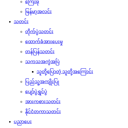
ကြေးမုံ
မြန်မာ့အလင်း
သတင်း
တိုက်ပွဲသတင်း
ထောက်ခံအားပေးမှု
တန်ပြန်သတင်း
သကသအကွဲအပြဲ
သူတို့ပြောတဲ့ သူတို့အကြောင်း
ပြည်သူ့အကျိုးပြု
ပျော်ပွဲရွှင်ပွဲ
အားကစားသတင်း
နိုင်ငံတကာသတင်း
ပညာပေး