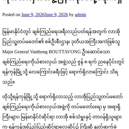
Posted on
June 9, 2026
June 9, 2026
by
admin
မြန်မာနိုင်ငံတွင် ချစ်ကြည်ရေးခရီးလည်ပတ်ရန်အတွက် လာအို
ပြည်သူ့တပ်မတော်၏ စစ်ဦးစီးဌာန၊ ဒုတိယအကြီးအကဲဖြစ်သူ
Major General Vanthong BOUTTAVONG ဦးဆောင်သော
ချစ်ကြည်ရေးကိုယ်စားလှယ် အဖွဲ့သည် ဇွန် ၈ ရက် ညနေပိုင်းတွင်
ရန်ကုန်မြို့သို့ လေကြောင်းခရီးဖြင့် ရောက်ရှိလာ​ကြောင်း သိရ
သည်။
ထိုသို့ရန်ကုန်မြို့သို့ ​ရောက်ရှိလာသည့် လာအိုပြည်သူ့တပ်မတော်
ချစ်ကြည်​ရေးကိုယ်စားလှယ်အဖွဲ့ကို တပ်မတော်(ရေ) မှ အရာရှိ
ကြီးများ၊ မြန်မာနိုင်ငံဆိုင်ရာ လာအို စစ်သံမှူးနှင့် တာဝန်ရှိသူများ
က ရန်ကုန်အပြည်ပြည်ဆိုင်ရာလေဆိပ်၌ ကြိုဆို နှုတ်ဆက်ခဲ့​