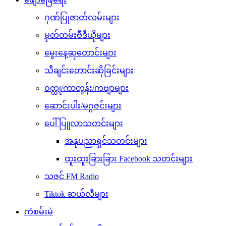
ဂုဏ်ပြုဇာတ်လမ်းများ
မှတ်တမ်းဗီဒီယိုများ
မွေးနေ့ဆုတောင်းများ
သီချင်းတောင်းဆိုခြင်းများ
ဝတ္ထု/ကာတွန်း/ကဗျာများ
ဆောင်းပါး/မဂ္ဂဇင်းများ
ပေါ်ပြူလာသတင်းများ
အနုပညာရှင်သတင်းများ
ထူးထူးခြားခြား Facebook သတင်းများ
သဇင် FM Radio
Tiktok ဆယ်လီများ
ကံစမ်းမဲ