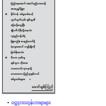
ဝတ္ထု/ကာတွန်း/ကဗျာများ