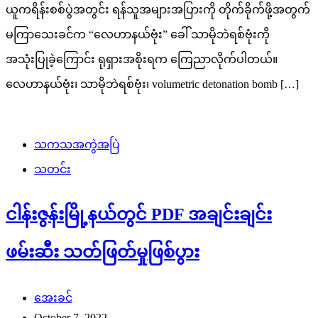
ယူကရိန်းစစ်ပွဲအတွင်း ရန်သူအများအပြားကို တိုက်ခိုက်ဖို့အတွက်
မကြာသေးခင်က “လေဟာနယ်ဗုံး” ခေါ် သာမိုဘဲရစ်ဗုံးကို
အသုံးပြုခဲ့ကြောင်း ရုရှားအစိုးရက ကြေညာလိုက်ပါတယ်။
လေဟာနယ်ဗုံး၊ သာမိုဘဲရစ်ဗုံး၊ volumetric detonation bomb […]
သကသအကွဲအပြဲ
သတင်း
ငါန်းဇွန်းမြို့နယ်တွင် PDF အချင်းချင်း
ဖမ်းဆီး သတ်ဖြတ်မှုဖြစ်ပွား
အေးခင်
October 7, 2022