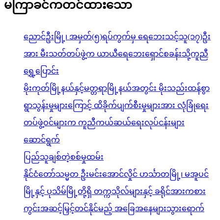
မကြာခင်ကတင်ထားသော
ညောင်ဦးမြို့၊ အမှတ်(၅)ရပ်ကွက်မှ ရေဘေးသင့်သူ(၁၇)ဦး
အား မီးသတ်တပ်ဖွဲ့က ယာယီရေဘေးရှောင်စခန်းသို့ကူညီ
ရွှေ့ပြောင်း
မိုးကုတ်မြို့နယ်နှင့်မတ္တရာမြို့နယ်အတွင်း မိုးသည်းထန်စွာ
ရွာသွန်းမှုများကြောင့် ထိခိုက်ပျက်စီးမှုများအား လုံခြုံရေး
တပ်ဖွဲ့ဝင်များက ကူညီကယ်ဆယ်ရေးလုပ်ငန်းများ
ဆောင်ရွက်
ပြည်သူချစ်တဲ့စစ်မှုထမ်း
နိုင်ငံတော်သမ္မတ ဦးမင်းအောင်လှိုင် ဟင်္သာတမြို့၊ မအူပင်
မြို့နှင့် ပုသိမ်မြို့တို့ရှိ တက္ကသိုလ်များနှင့် ခရိုင်အားကစား
ကွင်းအဆင့်မြှင့်တင်နိုင်မည့် အခြေအနေများသွားရောက်