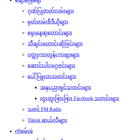
ဂုဏ်ပြုဇာတ်လမ်းများ
မှတ်တမ်းဗီဒီယိုများ
မွေးနေ့ဆုတောင်းများ
သီချင်းတောင်းဆိုခြင်းများ
ဝတ္ထု/ကာတွန်း/ကဗျာများ
ဆောင်းပါး/မဂ္ဂဇင်းများ
ပေါ်ပြူလာသတင်းများ
အနုပညာရှင်သတင်းများ
ထူးထူးခြားခြား Facebook သတင်းများ
သဇင် FM Radio
Tiktok ဆယ်လီများ
ကံစမ်းမဲ