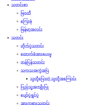
သတင်းစာ
မြဝတီ
ကြေးမုံ
မြန်မာ့အလင်း
သတင်း
တိုက်ပွဲသတင်း
ထောက်ခံအားပေးမှု
တန်ပြန်သတင်း
သကသအကွဲအပြဲ
သူတို့ပြောတဲ့ သူတို့အကြောင်း
ပြည်သူ့အကျိုးပြု
ပျော်ပွဲရွှင်ပွဲ
အားကစားသတင်း