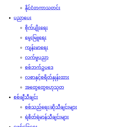
နိုင်ငံတကာသတင်း
ပညာပေး
စိုက်ပျိုးရေး
မွေးမြူရေး
ကျန်းမာရေး
လက်မှုပညာ
စစ်ဘက်ဥပဒေ
လစာနှင့်စရိတ်နှုန်းထား
အထွေထွေဗဟုသုတ
စစ်ချီသီချင်း
စစ်သည်ရေး/ဆိုသီချင်းများ
ရဲစိတ်ရဲမာန်သီချင်းများ
ဖျော်ဖြေရေး