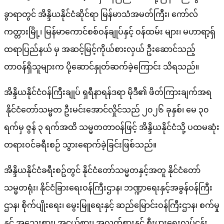
ခွာရာတွင် အိန္ဒိယနိုင်ငံဆိုင်ရာ မြန်မာသံအမတ်ကြီး၊ ကော်လ်
ကတ္တားမြို့၊ မြန်မာကောင်စစ်ဝန်ချုပ်နှင့် ဝန်ထမ်း များ၊ မဟာရာ့ရှ်
ထရာပြည်နယ် မှ အဆင့်မြင့်ကိုယ်စားလှယ် ဦးဆောင်သည့်
တာဝန်ရှိသူများက ပို့ဆောင်နှုတ်ဆက်ခဲ့​ကြောင်း သိရသည်။
အိန္ဒိယနိုင်ငံဝန်ကြီးချုပ် ရှရီနာရန်ဒရာ မိုဒီ၏ ဖိတ်ကြားချက်အရ
နိုင်ငံတော်သမ္မတ ဦးမင်းအောင်လှိုင်သည် ၂၀၂၆ ခုနှစ်၊ မေ ၃၀
ရက်မှ ဇွန် ၃ ရက်အထိ သမ္မတတာ၀န်ဖြင့် အိန္ဒိယနိုင်ငံသို့ ပထမဆုံး
တရားဝင်ခရီးစဉ် သွားရောက်​ခဲ့ခြင်းဖြစ်သည်။
အိန္ဒိယနိုင်ငံခရီးစဥ်တွင် နိုင်ငံတော်သမ္မတနှင့်အတူ နိုင်ငံတော်
သမ္မတရုံး၊ နိုင်ငံခြားရေးဝန်ကြီးဌာန၊ ဘဏ္ဍာရေးနှင့်အခွန်ဝန်ကြီး
ဌာန၊ စိုက်ပျိုးရေး၊ မွေးမြူရေးနှင့် ဆည်မြောင်းဝန်ကြီးဌာန၊ စက်မှု
နှင့် အသေးစား၊ အငယ်စား၊ အလတ်စားနှင့် စီးပွားရေးလုပ်ငန်း