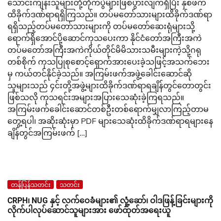
သောင်းကျန်းသူများတို့တိုက်ပွဲများဖြစ်ပွားလျက်ရှိပြီး နှစ်ဖက်
ထိခိုက်ဒဏ်ရာရရှိကြသည်။ တပ်မတော်သားများထိခိုက်ဒဏ်ရာ
ရရှိသည့်တပ်မတော်သားများကို တပ်မတော်ဆေးရုံများသို့
ရောက်ရှိအောင်ပို့ဆောင်ကုသပေးကာ နိုင်ငံတော်အကြီးအကဲ
တပ်မတော်အကြီးအကဲကိုယ်တိုင်မိမိသားသမီးများကဲ့သို့ဂရု
တစ်စိုက် ကုသပြုစုစောင့်ရှောက်အားပေးခဲ့သဖြင့်အသက်ဘေး
မှ ကယ်တင်နိုင်ခဲ့သည်။ အကြမ်းဖက်အဖွဲ့ခေါင်းဆောင်ဆို
သူများသည် ၄င်းတို့အဖွဲ့များထိခိုက်ဒဏ်ရာရချိန်တွင်တောတွင်း
ဖြစ်သလို ကုသရင်းအများအပြားသေဆုံးခဲ့ကြရသည်။
အကြမ်းဖက်ခေါင်းဆောင်တစ်ဦးတစ်ရောက်မျှလာကြည့်တာမ
တွေ့ရပါ၊ အဆိုးဆုံးမှာ PDF များသေဆုံးထိခိုက်ဒဏ်ရာရများနေ
ချိန်တွင်အကြမ်းဖက် […]
တန်ပြန်သတင်း
သတင်း
CRPH၊ NUG နှင့် လက်ဝေခံများ၏ လှုံ့ဆော်၊ ဝါဒဖြန့်ခြင်းများကို
လိုက်ပါလုပ်ဆောင်သူများအား ဖော်ထုတ်အရေးယူ