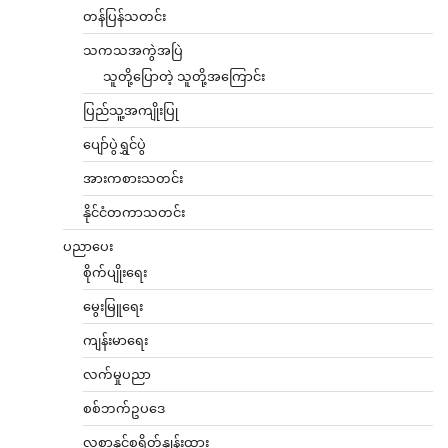
တန်ပြန်သတင်း
သကသအကွဲအပြဲ
သူတို့ပြောတဲ့ သူတို့အကြောင်း
ပြည်သူ့အကျိုးပြု
ပျော်ပွဲရွှင်ပွဲ
အားကစားသတင်း
နိုင်ငံတကာသတင်း
ပညာပေး
စိုက်ပျိုးရေး
မွေးမြူရေး
ကျန်းမာရေး
လက်မှုပညာ
စစ်ဘက်ဥပဒေ
လစာနှင့်စရိတ်နှုန်းထား