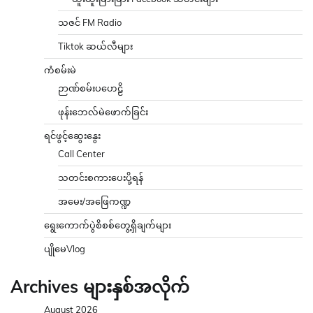
သဇင် FM Radio
Tiktok ဆယ်လီများ
ကံစမ်းမဲ
ဉာဏ်စမ်းပဟေဠိ
ဖုန်းဘေလ်မဲဖောက်ခြင်း
ရင်ဖွင့်ဆွေးနွေး
Call Center
သတင်းစကားပေးပို့ရန်
အမေး/အဖြေကဏ္ဍ
ရွေးကောက်ပွဲစိစစ်တွေ့ရှိချက်များ
ပျိုမေVlog
Archives များနှစ်အလိုက်
August 2026