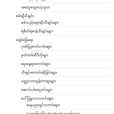
အထွေထွေဗဟုသုတ
စစ်ချီသီချင်း
စစ်သည်ရေး/ဆိုသီချင်းများ
ရဲစိတ်ရဲမာန်သီချင်းများ
ဖျော်ဖြေရေး
ဂုဏ်ပြုဇာတ်လမ်းများ
မှတ်တမ်းဗီဒီယိုများ
မွေးနေ့ဆုတောင်းများ
သီချင်းတောင်းဆိုခြင်းများ
ဝတ္ထု/ကာတွန်း/ကဗျာများ
ဆောင်းပါး/မဂ္ဂဇင်းများ
ပေါ်ပြူလာသတင်းများ
အနုပညာရှင်သတင်းများ
ထူးထူးခြားခြား Facebook သတင်းများ