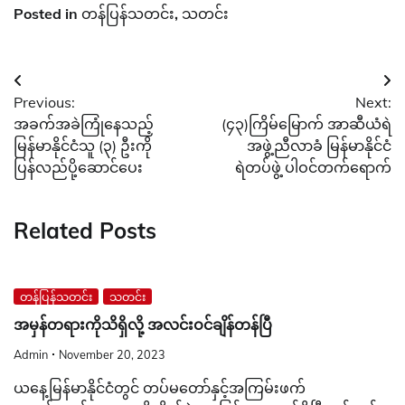
Posted in
တန်ပြန်သတင်း
,
သတင်း
Post
Previous:
Next:
navigation
အခက်အခဲကြုံနေသည့်
(၄၃)ကြိမ်မြောက် အာဆီယံရဲ
မြန်မာနိုင်ငံသူ (၃) ဦးကို
အဖွဲ့ညီလာခံ မြန်မာနိုင်ငံ
ပြန်လည်ပို့ဆောင်ပေး
ရဲတပ်ဖွဲ့ ပါဝင်တက်ရောက်
Related Posts
တန်ပြန်သတင်း
သတင်း
အမှန်တရားကိုသိရှိလို့ အလင်းဝင်ချိန်တန်ပြီ
Admin
November 20, 2023
ယနေ့မြန်မာနိုင်ငံတွင် တပ်မတော်နှင့်အကြမ်းဖက်