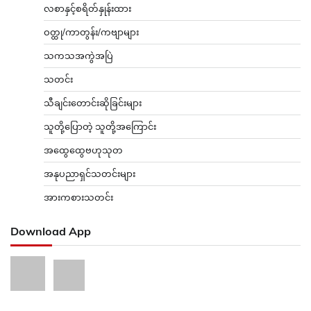
လစာနှင့်စရိတ်နှုန်းထား
ဝတ္ထု/ကာတွန်း/ကဗျာများ
သကသအကွဲအပြဲ
သတင်း
သီချင်းတောင်းဆိုခြင်းများ
သူတို့ပြောတဲ့ သူတို့အကြောင်း
အထွေထွေဗဟုသုတ
အနုပညာရှင်သတင်းများ
အားကစားသတင်း
Download App