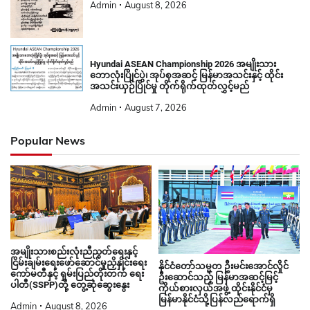
Admin
August 8, 2026
Hyundai ASEAN Championship 2026 အမျိုးသား
ဘောလုံးပြိုင်ပွဲ၊ အုပ်စုအဆင့် မြန်မာအသင်းနှင့် ထိုင်း
အသင်းယှဉ်ပြိုင်မှု တိုက်ရိုက်ထုတ်လွှင့်မည်
Admin
August 7, 2026
Popular News
အမျိုးသားစည်းလုံးညီညွတ်ရေးနှင့်
ငြိမ်းချမ်းရေးဖော်ဆောင်မှုညှိနှိုင်းရေး
နိုင်ငံတော်သမ္မတ ဦးမင်းအောင်လှိုင်
ကော်မတီနှင့် ရှမ်းပြည်တိုးတက် ရေး
ဦးဆောင်သည့် မြန်မာအဆင့်မြင့်
ပါတီ(SSPP)တို့ တွေ့ဆုံဆွေးနွေး
ကိုယ်စားလှယ်အဖွဲ့ ထိုင်းနိုင်ငံမှ
မြန်မာနိုင်ငံသို့ပြန်လည်ရောက်ရှိ
Admin
August 8, 2026