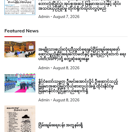
ဘောလုံးပြိုင်ပွဲ၊ အုပ်စုအဆင့် မြန်မာအသင်းနှင့် ထိုင်း
အသင်းယှဉ်ပြိုင်မှု တိုက်ရိုက်ထုတ်လွှင့်မည်
Admin
August 7, 2026
Featured News
အမျိုးသားစည်းလုံးညီညွတ်ရေးနှင့်ငြိမ်းချမ်းရေးဖော်
ဆောင်မှုညှိနှိုင်းရေးကော်မတီနှင့် ရှမ်းပြည်တိုးတက် ရေး
ပါတီ(SSPP)တို့ တွေ့ဆုံဆွေးနွေး
Admin
August 8, 2026
နိုင်ငံတော်သမ္မတ ဦးမင်းအောင်လှိုင် ဦးဆောင်သည့်
မြန်မာအဆင့်မြင့်ကိုယ်စားလှယ်အဖွဲ့ ထိုင်းနိုင်ငံမှ
မြန်မာနိုင်ငံသို့ပြန်လည်ရောက်ရှိ
Admin
August 8, 2026
ငြိမ်းချမ်းရေးပန်း အတူနမ်းစို့