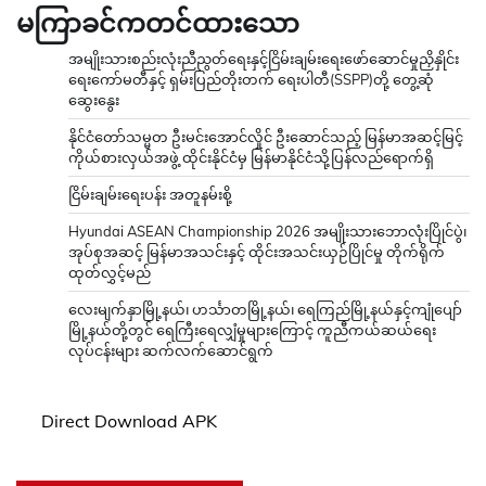
မကြာခင်ကတင်ထားသော
အမျိုးသားစည်းလုံးညီညွတ်ရေးနှင့်ငြိမ်းချမ်းရေးဖော်ဆောင်မှုညှိနှိုင်း
ရေးကော်မတီနှင့် ရှမ်းပြည်တိုးတက် ရေးပါတီ(SSPP)တို့ တွေ့ဆုံ
ဆွေးနွေး
နိုင်ငံတော်သမ္မတ ဦးမင်းအောင်လှိုင် ဦးဆောင်သည့် မြန်မာအဆင့်မြင့်
ကိုယ်စားလှယ်အဖွဲ့ ထိုင်းနိုင်ငံမှ မြန်မာနိုင်ငံသို့ပြန်လည်ရောက်ရှိ
ငြိမ်းချမ်းရေးပန်း အတူနမ်းစို့
Hyundai ASEAN Championship 2026 အမျိုးသားဘောလုံးပြိုင်ပွဲ၊
အုပ်စုအဆင့် မြန်မာအသင်းနှင့် ထိုင်းအသင်းယှဉ်ပြိုင်မှု တိုက်ရိုက်
ထုတ်လွှင့်မည်
လေးမျက်နှာမြို့နယ်၊ ဟင်္သာတမြို့နယ်၊ ရေကြည်မြို့နယ်နှင့်ကျုံပျော်
မြို့နယ်တို့တွင် ရေကြီးရေလျှံမှုများကြောင့် ကူညီကယ်ဆယ်ရေး
လုပ်ငန်းများ ဆက်လက်ဆောင်ရွက်
Direct Download APK