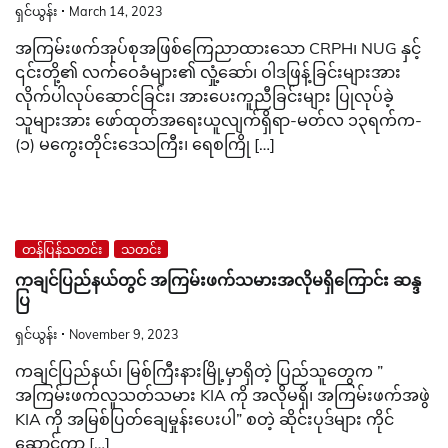
ရှင်ယွန်း
March 14, 2023
အကြမ်းဖက်အုပ်စုအဖြစ်ကြေညာထားသော CRPH၊ NUG နှင့်
၎င်းတို့၏ လက်ဝေခံများ၏ လှုံ့ဆော်၊ ဝါဒဖြန့်ခြင်းများအား
လိုက်ပါလုပ်ဆောင်ခြင်း၊ အားပေးကူညီခြင်းများ ပြုလုပ်ခဲ့
သူများအား ဖော်ထုတ်အရေးယူလျက်ရှိရာ-မတ်လ ၁၃ရက်က-
(၁) မကွေးတိုင်းဒေသကြီး၊ ရေစကြို […]
တန်ပြန်သတင်း
သတင်း
ကချင်ပြည်နယ်တွင် အကြမ်းဖက်သမားအလိုမရှိကြောင်း ဆန္ဒ
ပြ
ရှင်ယွန်း
November 9, 2023
ကချင်ပြည်နယ်၊ မြစ်ကြီးနားမြို့မှာရှိတဲ့ ပြည်သူတွေက ”
အကြမ်းဖက်လူသတ်သမား KIA ကို အလိုမရှိ၊ အကြမ်းဖက်အဖွဲ
KIA ကို အမြစ်ပြတ်ချေမှုန်းပေးပါ” စတဲ့ ဆိုင်းပုဒ်များ ကိုင်
ဆောင်ကာ […]