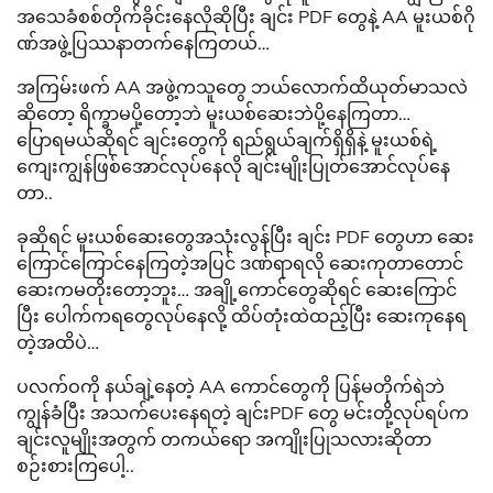
အသေခံစစ်တိုက်ခိုင်းနေလိုဆိုပြီး ချင်း PDF တွေနဲ့ AA မူးယစ်ဂို
ဏ်အဖွဲ့ပြဿနာတက်နေကြတယ်…
အကြမ်းဖက် AA အဖွဲ့ကသူတွေ ဘယ်လောက်ထိယုတ်မာသလဲ
ဆိုတော့ ရိက္ခာမပို့တော့ဘဲ မူးယစ်ဆေးဘဲပို့နေကြတာ…
ပြောရမယ်ဆိုရင် ချင်းတွေကို ရည်ရွယ်ချက်ရှိရှိနဲ့ မူးယစ်ရဲ့
ကျေးကျွန်ဖြစ်အောင်လုပ်နေလို ချင်းမျိုးပြုတ်အောင်လုပ်နေ
တာ..
ခုဆိုရင် မူးယစ်ဆေးတွေအသုံးလွန်ပြီး ချင်း PDF တွေဟာ ဆေး
ကြောင်ကြောင်နေကြတဲ့အပြင် ဒဏ်ရာရလို ဆေးကုတာတောင်
ဆေးကမတိုးတော့ဘူး… အချို့ကောင်တွေဆိုရင် ဆေးကြောင်
ပြီး ပေါက်ကရတွေလုပ်နေလို့ ထိပ်တုံးထဲထည့်ပြီး ဆေးကုနေရ
တဲ့အထိပဲ…
ပလက်ဝကို နယ်ချဲ့နေတဲ့ AA ကောင်တွေကို ပြန်မတိုက်ရဲဘဲ
ကျွန်ခံပြီး အသက်ပေးနေရတဲ့ ချင်းPDF တွေ မင်းတို့လုပ်ရပ်က
ချင်းလူမျိုးအတွက် တကယ်ရော အကျိုးပြုသလားဆိုတာ
စဉ်းစားကြပေါ့..