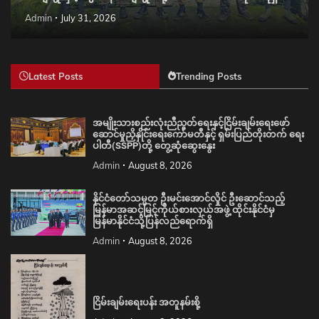
Admin
July 31, 2026
Latest Posts
Trending Posts
အမျိုးသားစည်းလုံးညီညွတ်ရေးနှင့်ငြိမ်းချမ်းရေးဖော်
ဆောင်မှုညှိနှိုင်းရေးကော်မတီနှင့် ရှမ်းပြည်တိုးတက် ရေး
ပါတီ(SSPP)တို့ တွေ့ဆုံဆွေးနွေး
Admin
August 8, 2026
နိုင်ငံတော်သမ္မတ ဦးမင်းအောင်လှိုင် ဦးဆောင်သည့်
မြန်မာအဆင့်မြင့်ကိုယ်စားလှယ်အဖွဲ့ ထိုင်းနိုင်ငံမှ
မြန်မာနိုင်ငံသို့ပြန်လည်ရောက်ရှိ
Admin
August 8, 2026
ငြိမ်းချမ်းရေးပန်း အတူနမ်းစို့