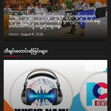
မူလစာမျက်နှာ
သတင်း
အမျိုးသားစည်းလုံးညီညွတ်ရေးနှင့်ငြိမ်းချမ်းရေးဖော်
ဆောင်မှုညှိနှိုင်းရေးကော်မတီနှင့် ရှမ်းပြည်တိုးတက် ရေး
ပါတီ(SSPP)တို့ တွေ့ဆုံဆွေးနွေး
Admin
August 8, 2026
သီချင်းတောင်းဆိုခြင်းများ