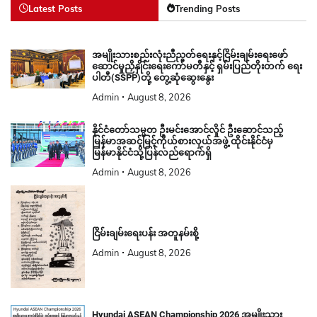
Latest Posts
Trending Posts
အမျိုးသားစည်းလုံးညီညွတ်ရေးနှင့်ငြိမ်းချမ်းရေးဖော်
ဆောင်မှုညှိနှိုင်းရေးကော်မတီနှင့် ရှမ်းပြည်တိုးတက် ရေး
ပါတီ(SSPP)တို့ တွေ့ဆုံဆွေးနွေး
Admin
August 8, 2026
နိုင်ငံတော်သမ္မတ ဦးမင်းအောင်လှိုင် ဦးဆောင်သည့်
မြန်မာအဆင့်မြင့်ကိုယ်စားလှယ်အဖွဲ့ ထိုင်းနိုင်ငံမှ
မြန်မာနိုင်ငံသို့ပြန်လည်ရောက်ရှိ
Admin
August 8, 2026
ငြိမ်းချမ်းရေးပန်း အတူနမ်းစို့
Admin
August 8, 2026
Hyundai ASEAN Championship 2026 အမျိုးသား