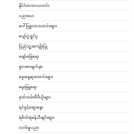
နိုင်ငံတကာသတင်း
ပညာပေး
ပေါ်ပြူလာသတင်းများ
ပျော်ပွဲရွှင်ပွဲ
ပြည်သူ့အကျိုးပြု
ဖျော်ဖြေရေး
မူလစာမျက်နှာ
မွေးနေ့ဆုတောင်းများ
မွေးမြူရေး
မှတ်တမ်းဗီဒီယိုများ
ရင်ဖွင့်ဆွေးနွေး
ရဲစိတ်ရဲမန်သီချင်းများ
လက်မှုပညာ