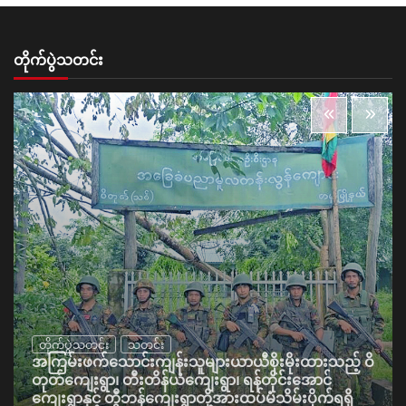
တိုက်ပွဲသတင်း
တိုက်ပွဲသတင်း
သတင်း
အကြမ်းဖက်သောင်းကျန်းသူများယာယီစိုးမိုးထားသည့် ဝိ
တုတ်ကျေးရွာ၊ တီးတိန်ယံကျေးရွာ၊ ရန်တိုင်းအောင်
ကျေးရွာနှင့် တွီဘန်ကျေးရွာတို့အားထပ်မံသိမ်းပိုက်ရရှိ