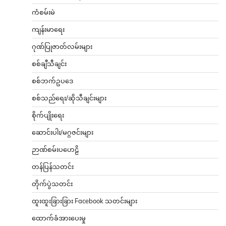
ကံစမ်းမဲ
ကျန်းမာရေး
ဂုဏ်ပြုဇာတ်လမ်းများ
စစ်ချီသီချင်း
စစ်ဘက်ဥပဒေ
စစ်သည်ရေး/ဆိုသီချင်းများ
စိုက်ပျိုးရေး
ဆောင်းပါး/မဂ္ဂဇင်းများ
ဉာဏ်စမ်းပဟေဠိ
တန်ပြန်သတင်း
တိုက်ပွဲသတင်း
ထူးထူးခြားခြား Facebook သတင်းများ
ထောက်ခံအားပေးမှု