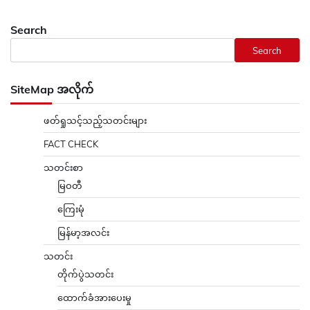
Search
Search
SiteMap အလိုက်
ဖတ်ရှုသင့်သည့်သတင်းများ
FACT CHECK
သတင်းစာ
မြဝတီ
ကြေးမုံ
မြန်မာ့အလင်း
သတင်း
တိုက်ပွဲသတင်း
ထောက်ခံအားပေးမှု