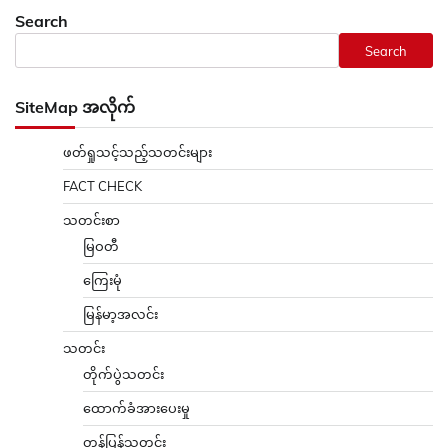
Search
Search
SiteMap အလိုက်
ဖတ်ရှုသင့်သည့်သတင်းများ
FACT CHECK
သတင်းစာ
မြဝတီ
ကြေးမုံ
မြန်မာ့အလင်း
သတင်း
တိုက်ပွဲသတင်း
ထောက်ခံအားပေးမှု
တန်ပြန်သတင်း