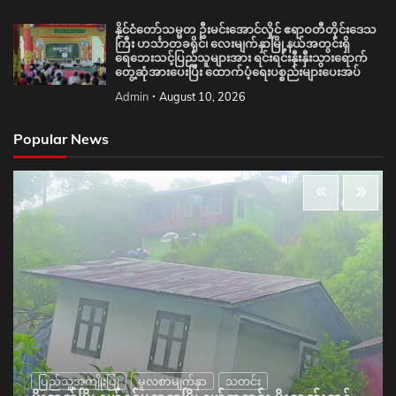
နိုင်ငံတော်သမ္မတ ဦးမင်းအောင်လှိုင် ဧရာဝတီတိုင်းဒေသ
ကြီး ဟင်္သာတခရိုင်၊ လေးမျက်နှာမြို့နယ်အတွင်းရှိ
ရေဘေးသင့်ပြည်သူများအား ရင်းရင်းနှီးနှီးသွားရောက်
တွေ့ဆုံအားပေးပြီး ထောက်ပံ့ရေးပစ္စည်းများပေးအပ်
Admin
August 10, 2026
Popular News
ပြည်သူ့အကျိုးပြု
မူလစာမျက်နှာ
သတင်း