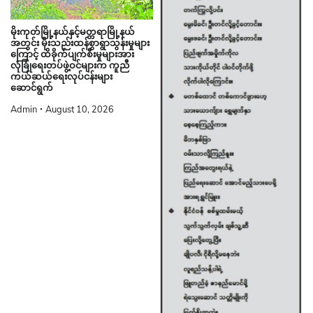
မိုးကုတ်မြို့နယ်နှင့်မတ္တရာမြို့နယ်
အတွင်း မိုးသည်းထန်စွာရွာသွန်းမှုများ
ကြောင့် ထိခိုက်ပျက်စီးမှုများအား
လုံခြုံရေးတပ်ဖွဲ့ဝင်များက ကူညီ
ကယ်ဆယ်ရေးလုပ်ငန်းများ
ဆောင်ရွက်
Admin
August 10, 2026