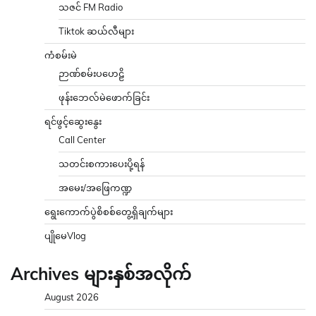
သဇင် FM Radio
Tiktok ဆယ်လီများ
ကံစမ်းမဲ
ဉာဏ်စမ်းပဟေဠိ
ဖုန်းဘေလ်မဲဖောက်ခြင်း
ရင်ဖွင့်ဆွေးနွေး
Call Center
သတင်းစကားပေးပို့ရန်
အမေး/အဖြေကဏ္ဍ
ရွေးကောက်ပွဲစိစစ်တွေ့ရှိချက်များ
ပျိုမေVlog
Archives များနှစ်အလိုက်
August 2026