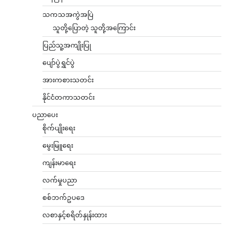
သကသအကွဲအပြဲ
သူတို့ပြောတဲ့ သူတို့အကြောင်း
ပြည်သူ့အကျိုးပြု
ပျော်ပွဲရွှင်ပွဲ
အားကစားသတင်း
နိုင်ငံတကာသတင်း
ပညာပေး
စိုက်ပျိုးရေး
မွေးမြူရေး
ကျန်းမာရေး
လက်မှုပညာ
စစ်ဘက်ဥပဒေ
လစာနှင့်စရိတ်နှုန်းထား