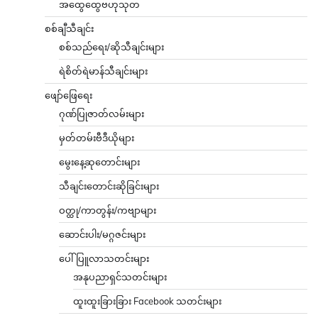
အထွေထွေဗဟုသုတ
စစ်ချီသီချင်း
စစ်သည်ရေး/ဆိုသီချင်းများ
ရဲစိတ်ရဲမာန်သီချင်းများ
ဖျော်ဖြေရေး
ဂုဏ်ပြုဇာတ်လမ်းများ
မှတ်တမ်းဗီဒီယိုများ
မွေးနေ့ဆုတောင်းများ
သီချင်းတောင်းဆိုခြင်းများ
ဝတ္ထု/ကာတွန်း/ကဗျာများ
ဆောင်းပါး/မဂ္ဂဇင်းများ
ပေါ်ပြူလာသတင်းများ
အနုပညာရှင်သတင်းများ
ထူးထူးခြားခြား Facebook သတင်းများ