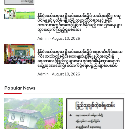
နိုင်ငံတော်သမ္မတ ဦးမင်းအောင်လှိုင် ဟင်္သာတမြို့၊ မအူ
ပင်မြို့နှင့် ပုသိမ်မြို့တို့ရှိ တက္ကသိုလ်များနှင့် ခရိုင်
အားကစားကွင်းအဆင့်မြှင့်တင်နိုင်မည့် အခြေအနေများ
သွားရောက်ကြည့်ရှုစစ်ဆေး
Admin
August 10, 2026
နိုင်ငံတော်သမ္မတ ဦးမင်းအောင်လှိုင် ဧရာဝတီတိုင်းဒေသ
ကြီး ဟင်္သာတခရိုင်၊ လေးမျက်နှာမြို့နယ်အတွင်းရှိ
ရေဘေးသင့်ပြည်သူများအား ရင်းရင်းနှီးနှီးသွားရောက်
တွေ့ဆုံအားပေးပြီး ထောက်ပံ့ရေးပစ္စည်းများပေးအပ်
Admin
August 10, 2026
Popular News