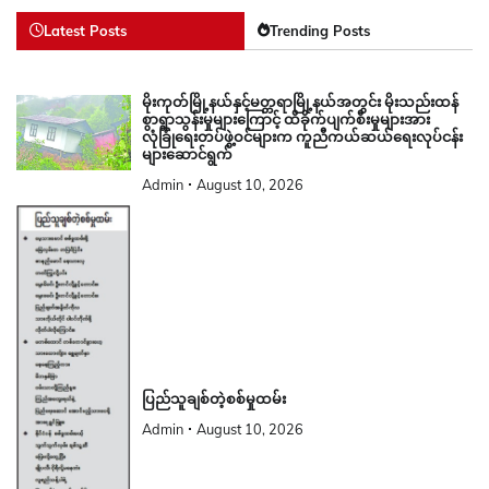
Latest Posts
Trending Posts
မိုးကုတ်မြို့နယ်နှင့်မတ္တရာမြို့နယ်အတွင်း မိုးသည်းထန်
စွာရွာသွန်းမှုများကြောင့် ထိခိုက်ပျက်စီးမှုများအား
လုံခြုံရေးတပ်ဖွဲ့ဝင်များက ကူညီကယ်ဆယ်ရေးလုပ်ငန်း
များဆောင်ရွက်
Admin
August 10, 2026
ပြည်သူချစ်တဲ့စစ်မှုထမ်း
Admin
August 10, 2026