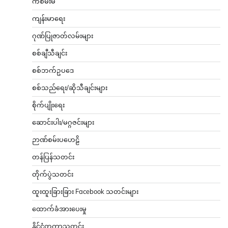
ကံစမ်းမဲ
ကျန်းမာရေး
ဂုဏ်ပြုဇာတ်လမ်းများ
စစ်ချီသီချင်း
စစ်ဘက်ဥပဒေ
စစ်သည်ရေး/ဆိုသီချင်းများ
စိုက်ပျိုးရေး
ဆောင်းပါး/မဂ္ဂဇင်းများ
ဉာဏ်စမ်းပဟေဠိ
တန်ပြန်သတင်း
တိုက်ပွဲသတင်း
ထူးထူးခြားခြား Facebook သတင်းများ
ထောက်ခံအားပေးမှု
နိုင်ငံတကာသတင်း