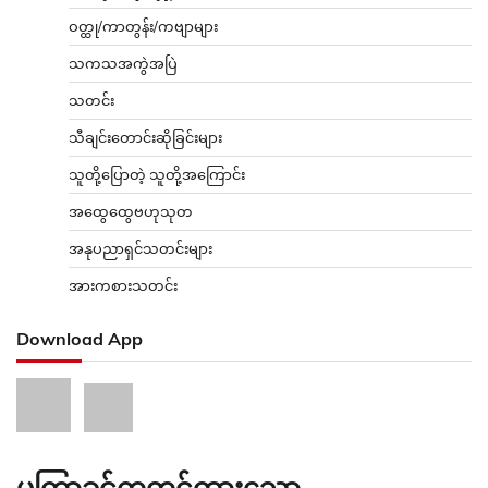
ဝတ္ထု/ကာတွန်း/ကဗျာများ
သကသအကွဲအပြဲ
သတင်း
သီချင်းတောင်းဆိုခြင်းများ
သူတို့ပြောတဲ့ သူတို့အကြောင်း
အထွေထွေဗဟုသုတ
အနုပညာရှင်သတင်းများ
အားကစားသတင်း
Download App
မကြာခင်ကတင်ထားသော