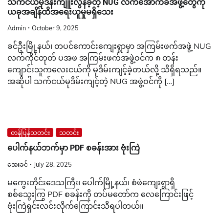
သက်ငယ်မုဒိန်းကျူးလွန်ခဲ့တဲ့ NUG လက်အောက်ခံအဖွဲ့တွေကို
ယခုအချိန်ထိအရေးယူမှုမရှိသေး
Admin
October 9, 2025
ခင်ဦးမြို့နယ်၊ တပင်ကောင်းကျေးရွာမှာ အကြမ်းဖက်အဖွဲ့ NUG
လက်ကိုင်တုတ် ပအဖ အကြမ်းဖက်အဖွဲ့ဝင်က ၈ တန်း
ကျောင်းသူကလေးငယ်ကို မုဒိမ်းကျင့်ခဲ့တယ်လို့ သိရှိရသည်။
အဆိုပါ သက်ငယ်မုဒိမ်းကျင့်တဲ့ NUG အဖွဲ့ဝင်ကို […]
တန်ပြန်သတင်း
သတင်း
ပေါက်နယ်ဘက်မှာ PDF စခန်းအား ဗုံးကြဲ
အေးခင်
July 28, 2025
မကွေးတိုင်းဒေသကြီး၊ ပေါက်မြို့နယ်၊ စံဖဲကျေးရွာရှိ
စစ်သွေးကြွ PDF စခန်းကို တပ်မတော်က လေကြောင်းဖြင့်
ဗုံးကြဲရှင်းလင်းလိုက်ကြောင်းသိရပါတယ်။