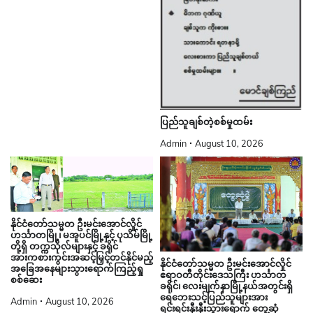
ပြည်သူချစ်တဲ့စစ်မှုထမ်း
Admin
August 10, 2026
နိုင်ငံတော်သမ္မတ ဦးမင်းအောင်လှိုင်
ဟင်္သာတမြို့၊ မအူပင်မြို့နှင့် ပုသိမ်မြို့
တို့ရှိ တက္ကသိုလ်များနှင့် ခရိုင်
အားကစားကွင်းအဆင့်မြှင့်တင်နိုင်မည့်
နိုင်ငံတော်သမ္မတ ဦးမင်းအောင်လှိုင်
အခြေအနေများသွားရောက်ကြည့်ရှု
ဧရာဝတီတိုင်းဒေသကြီး ဟင်္သာတ
စစ်ဆေး
ခရိုင်၊ လေးမျက်နှာမြို့နယ်အတွင်းရှိ
ရေဘေးသင့်ပြည်သူများအား
Admin
August 10, 2026
ရင်းရင်းနှီးနှီးသွားရောက် တွေ့ဆုံ