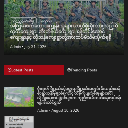
တိုက်ပွဲသတင်း
သတင်း
အကြမ်းဖက်သောင်းကျန်းသူများယာယီစိုးမိုးထားသည့် ဝိ
တုတ်ကျေးရွာ၊ တီးတိန်ယံကျေးရွာ၊ ရန်တိုင်းအောင်
ကျေးရွာနှင့် တွီဘန်ကျေးရွာတို့အားထပ်မံသိမ်းပိုက်ရရှိ
Admin
July 31, 2026
Latest Posts
Trending Posts
မိုးကုတ်မြို့နယ်နှင့်မတ္တရာမြို့နယ်အတွင်း မိုးသည်းထန်
စွာရွာသွန်းမှုများကြောင့် ထိခိုက်ပျက်စီးမှုများအား
လုံခြုံရေးတပ်ဖွဲ့ဝင်များက ကူညီကယ်ဆယ်ရေးလုပ်ငန်း
များဆောင်ရွက်
Admin
August 10, 2026