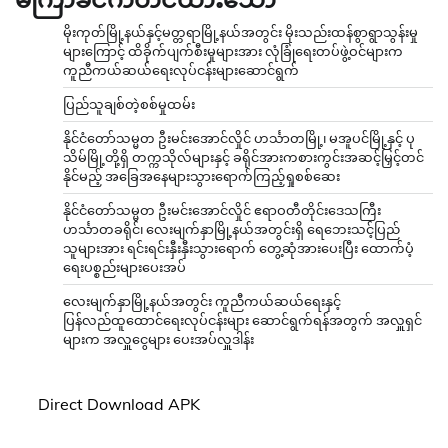
မိုးကုတ်မြို့နယ်နှင့်မတ္တရာမြို့နယ်အတွင်း မိုးသည်းထန်စွာရွာသွန်းမှု
များကြောင့် ထိခိုက်ပျက်စီးမှုများအား လုံခြုံရေးတပ်ဖွဲ့ဝင်များက
ကူညီကယ်ဆယ်ရေးလုပ်ငန်းများဆောင်ရွက်
ပြည်သူချစ်တဲ့စစ်မှုထမ်း
နိုင်ငံတော်သမ္မတ ဦးမင်းအောင်လှိုင် ဟင်္သာတမြို့၊ မအူပင်မြို့နှင့် ပု
သိမ်မြို့တို့ရှိ တက္ကသိုလ်များနှင့် ခရိုင်အားကစားကွင်းအဆင့်မြှင့်တင်
နိုင်မည့် အခြေအနေများသွားရောက်ကြည့်ရှုစစ်ဆေး
နိုင်ငံတော်သမ္မတ ဦးမင်းအောင်လှိုင် ဧရာဝတီတိုင်းဒေသကြီး
ဟင်္သာတခရိုင်၊ လေးမျက်နှာမြို့နယ်အတွင်းရှိ ရေဘေးသင့်ပြည်
သူများအား ရင်းရင်းနှီးနှီးသွားရောက် တွေ့ဆုံအားပေးပြီး ထောက်ပံ့
ရေးပစ္စည်းများပေးအပ်
လေးမျက်နှာမြို့နယ်အတွင်း ကူညီကယ်ဆယ်ရေးနှင့်
ပြန်လည်ထူထောင်ရေးလုပ်ငန်းများ ဆောင်ရွက်ရန်အတွက် အလှူရှင်
များက အလှူငွေများ ပေးအပ်လှူဒါန်း
Direct Download APK