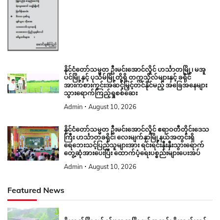
နိုင်ငံတော်သမ္မတ ဦးမင်းအောင်လှိုင် ဟင်္သာတမြို့၊ မအူ
ပင်မြို့နှင့် ပုသိမ်မြို့တို့ရှိ တက္ကသိုလ်များနှင့် ခရိုင်
အားကစားကွင်းအဆင့်မြှင့်တင်နိုင်မည့် အခြေအနေများ
သွားရောက်ကြည့်ရှုစစ်ဆေး
Admin
August 10, 2026
နိုင်ငံတော်သမ္မတ ဦးမင်းအောင်လှိုင် ဧရာဝတီတိုင်းဒေသ
ကြီး ဟင်္သာတခရိုင်၊ လေးမျက်နှာမြို့နယ်အတွင်းရှိ
ရေဘေးသင့်ပြည်သူများအား ရင်းရင်းနှီးနှီးသွားရောက်
တွေ့ဆုံအားပေးပြီး ထောက်ပံ့ရေးပစ္စည်းများပေးအပ်
Admin
August 10, 2026
Featured News