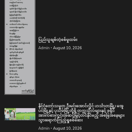
ပြည်သူချစ်တဲ့စစ်မှုထမ်း
Admin
August 10, 2026
နိုင်ငံတော်သမ္မတ ဦးမင်းအောင်လှိုင် ဟင်္သာတမြို့၊ မအူ
ပင်မြို့နှင့် ပုသိမ်မြို့တို့ရှိ တက္ကသိုလ်များနှင့် ခရိုင်
အားကစားကွင်းအဆင့်မြှင့်တင်နိုင်မည့် အခြေအနေများ
သွားရောက်ကြည့်ရှုစစ်ဆေး
Admin
August 10, 2026