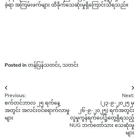
ခဲ့ရာ အကြမ်းဖက်များ ထိခိုက်သေဆုံးမှုရှိကြောင်းသိရသည်။
Posted in
တန်ပြန်သတင်း
,
သတင်း
Post
Previous:
Next:
navigation
စက်တင်ဘာလ ၂၅ ရက်နေ့
(၂၃-၉-၂၀၂၅ မှ
အတွင်း အလင်းဝင်ရောက်လာမှု
၂၆-၉-၂၀၂၅) ရက်အတွင်း
များ
လူမှုကွန်ရက်ပေါ်၌တွေ့ရှိရသည့်
NUG ဘက်တော်သား သေဆုံးမှု
များ