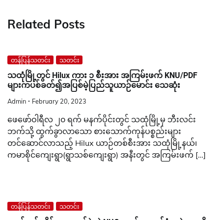
Related Posts
တန်ပြန်သတင်း
သတင်း
သထုံမြို့တွင် Hilux ကား ၁ စီးအား အကြမ်းဖက် KNU/PDF
များကပစ်ခတ်၍အပြစ်မဲ့ပြည်သူယာဉ်မောင်း သေဆုံး
Admin
February 20, 2023
ဖေဖော်ဝါရီလ ၂၀ ရက် မနက်ပိုင်းတွင် သထုံမြို့မှ ဘီးလင်း
ဘက်သို့ ထွက်ခွာလာသော စားသောက်ကုန်ပစ္စည်းများ
တင်ဆောင်လာသည့် Hilux ယာဉ်တစ်စီးအား သထုံမြို့နယ်၊
ကမာစိုင်ကျေးရွာ(ရွာသစ်ကျေးရွာ) အနီးတွင် အကြမ်းဖက် […]
တန်ပြန်သတင်း
သတင်း