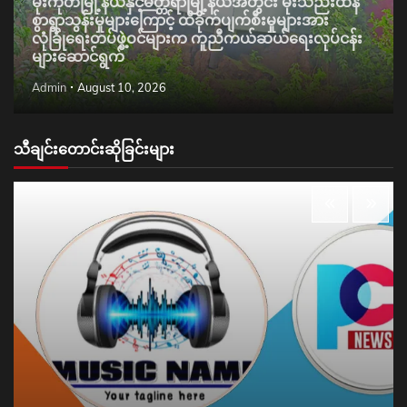
မိုးကုတ်မြို့နယ်နှင့်မတ္တရာမြို့နယ်အတွင်း မိုးသည်းထန်
စွာရွာသွန်းမှုများကြောင့် ထိခိုက်ပျက်စီးမှုများအား
လုံခြုံရေးတပ်ဖွဲ့ဝင်များက ကူညီကယ်ဆယ်ရေးလုပ်ငန်း
များဆောင်ရွက်
Admin
August 10, 2026
သီချင်းတောင်းဆိုခြင်းများ