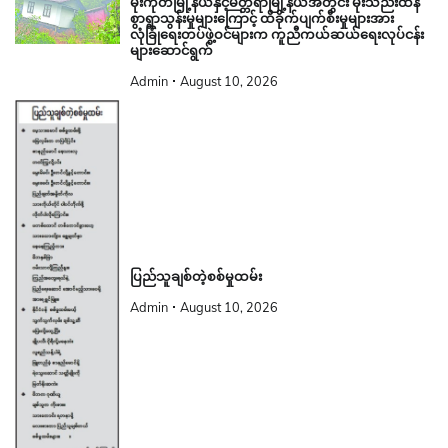
မိုးကုတ်မြို့နယ်နှင့်မတ္တရာမြို့နယ်အတွင်း မိုးသည်းထန်
စွာရွာသွန်းမှုများကြောင့် ထိခိုက်ပျက်စီးမှုများအား
လုံခြုံရေးတပ်ဖွဲ့ဝင်များက ကူညီကယ်ဆယ်ရေးလုပ်ငန်း
များဆောင်ရွက်
Admin
August 10, 2026
ပြည်သူချစ်တဲ့စစ်မှုထမ်း
Admin
August 10, 2026