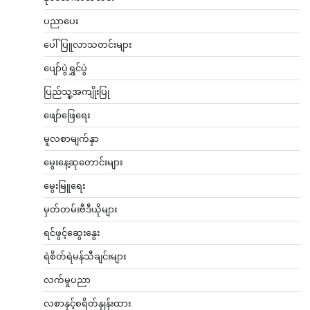
ပညာပေး
ပေါ်ပြူလာသတင်းများ
ပျော်ပွဲရွှင်ပွဲ
ပြည်သူ့အကျိုးပြု
ဖျော်ဖြေရေး
မူလစာမျက်နှာ
မွေးနေ့ဆုတောင်းများ
မွေးမြူရေး
မှတ်တမ်းဗီဒီယိုများ
ရင်ဖွင့်ဆွေးနွေး
ရဲစိတ်ရဲမန်သီချင်းများ
လက်မှုပညာ
လစာနှင့်စရိတ်နှုန်းထား