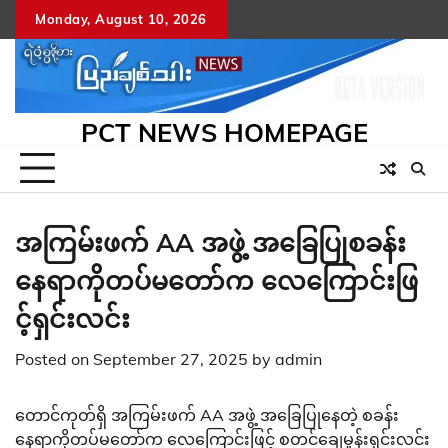
Skip
Monday, August 10, 2026
to
content
PCT NEWS HOMEPAGE
အကြမ်းဖက် AA အဖွဲ့ အခြေပြုစခန်း
နေရာကိုတပ်မတော်က လေကြောင်းဖြ
င့်ရှင်းလင်း
Posted on
September 27, 2025
by
admin
တောင်ကုတ်ရှိ အကြမ်းဖက် AA အဖွဲ့ အခြေပြုနေတဲ့ စခန်း
နေရာကိုတပ်မတော်က လေကြောင်းဖြင့် စတင်ချေမှုန်းရှင်းလင်း