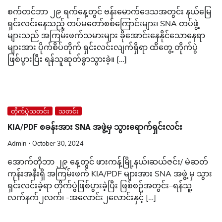
စက်တင်ဘာ ၂၉ ရက်နေ့တွင် ဗန်းမောက်ဒေသအတွင်း နယ်မြေ
ရှင်းလင်းနေသည့် တပ်မတော်စစ်ကြောင်းများ၊ SNA တပ်ဖွဲ့
များသည် အကြမ်းဖက်သမားများ ခိုအောင်းနေနိုင်သောနေရာ
များအား ပိုက်စိပ်တိုက် ရှင်းလင်းလျက်ရှိရာ ထိတွေ့ တိုက်ပွဲ
ဖြစ်ပွားပြီး ရန်သူဆုတ်ခွာသွားခဲ့။ […]
တိုက်ပွဲသတင်း
သတင်း
KIA/PDF စခန်းအား SNA အဖွဲ့မှ သွားရောက်ရှင်းလင်း
Admin
October 30, 2024
အောက်တိုဘာ ၂၉ နေ့တွင် ဖားကန့်မြို့နယ်၊ဆယ်ဇင်း/ မဲဆတ်
ကုန်းအနီးရှိ အကြမ်းဖက် KIA/PDF များအား SNA အဖွဲ့ မှ သွား
ရှင်းလင်းခဲ့ရာ တိုက်ပွဲဖြစ်ပွားခဲ့ပြီး ဖြစ်စဉ်အတွင်း–ရန်သူ့
လက်နက်၂လက်၊ -အလောင်း၂လောင်းနှင့် […]