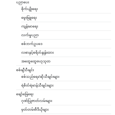
ပညာပေး
စိုက်ပျိုးရေး
မွေးမြူရေး
ကျန်းမာရေး
လက်မှုပညာ
စစ်ဘက်ဥပဒေ
လစာနှင့်စရိတ်နှုန်းထား
အထွေထွေဗဟုသုတ
စစ်ချီသီချင်း
စစ်သည်ရေး/ဆိုသီချင်းများ
ရဲစိတ်ရဲမာန်သီချင်းများ
ဖျော်ဖြေရေး
ဂုဏ်ပြုဇာတ်လမ်းများ
မှတ်တမ်းဗီဒီယိုများ