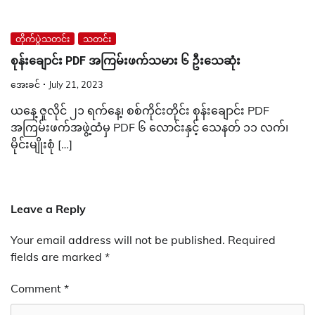
တိုက်ပွဲသတင်း
သတင်း
စုန်းချောင်း PDF အကြမ်းဖက်သမား ၆ ဦးသေဆုံး
အေးခင်
July 21, 2023
ယနေ့ ဇူလိုင် ၂၁ ရက်နေ့၊ စစ်ကိုင်းတိုင်း စုန်းချောင်း PDF
အကြမ်းဖက်အဖွဲ့ထံမှ PDF ၆ လောင်းနှင့် သေနတ် ၁၁ လက်၊
မိုင်းမျိုးစုံ […]
Leave a Reply
Your email address will not be published.
Required
fields are marked
*
Comment
*