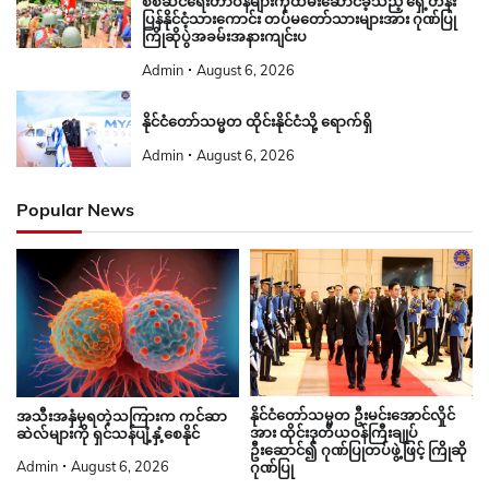
စစ်ဆင်ရေးတာဝန်များကိုထမ်းဆောင်ခဲ့သည့် ရှေ့တန်း
ပြန်နိုင်ငံ့သားကောင်း တပ်မတော်သားများအား ဂုဏ်ပြု
ကြိုဆိုပွဲအခမ်းအနားကျင်းပ
Admin
August 6, 2026
နိုင်ငံတော်သမ္မတ ထိုင်းနိုင်ငံသို့ ရောက်ရှိ
Admin
August 6, 2026
Popular News
နိုင်ငံတော်သမ္မတ ဦးမင်းအောင်လှိုင်
အသီးအနှံမှရတဲ့သကြားက ကင်ဆာ
အား ထိုင်းဒုတိယဝန်ကြီးချုပ်
ဆဲလ်များကို ရှင်သန်ပျံ့နှံ့စေနိုင်
ဦးဆောင်၍ ဂုဏ်ပြုတပ်ဖွဲ့ဖြင့် ကြိုဆို
Admin
August 6, 2026
ဂုဏ်ပြု