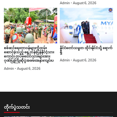
Admin
August 6, 2026
စစ်ဆင်ရေးတာဝန်များကိုထမ်း
နိုင်ငံတော်သမ္မတ ထိုင်းနိုင်ငံသို့ ရောက်
ဆောင်ခဲ့သည့် ရှေ့တန်းပြန်နိုင်ငံ့သား
ရှိ
ကောင်း တပ်မတော်သားများအား
Admin
August 6, 2026
ဂုဏ်ပြုကြိုဆိုပွဲအခမ်းအနားကျင်းပ
Admin
August 6, 2026
တိုက်ပွဲသတင်း