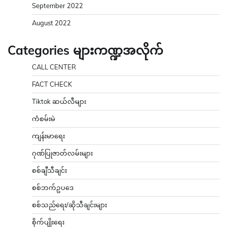
September 2022
August 2022
Categories များကဏ္ဍအလိုက်
CALL CENTER
FACT CHECK
Tiktok ဆယ်လီများ
ကံစမ်းမဲ
ကျန်းမာရေး
ဂုဏ်ပြုဇာတ်လမ်းများ
စစ်ချီသီချင်း
စစ်ဘက်ဥပဒေ
စစ်သည်ရေး/ဆိုသီချင်းများ
စိုက်ပျိုးရေး