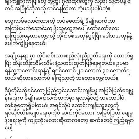
ချီးကျူးဂုဏ်ပြုတွေ ဘွဲ့ထူး ဂုဏ်ထူးတွေကို လည်း သူ့တပ်နဲ့ ငါ
တပ် အပြိုင်ဆိုသလို တင်နေကြတာ အံ့မခန်းပါပဲတဲ့။
သွေးသစ်လောင်းထားတဲ့ တပ်မတော်ရဲ့ ဒီမျိုးဆက်ဟာ
အကြမ်းဖက်သောင်းကျန်းသူတွေအပေါ် တော်တော်လေး
နာကြည်းနေတာတွေ့ရလို့ တိုက်စစ်အဟုန်ဖွင့်ပြီး ဒေါသအဟုန်နဲ့
ပေါက်ကွဲပြနေတယ်။
အချို့နေရာ မှာ တိုင်းရင်းသားစည်လုံးညီညွတ်ရေးကို ထောက်ရှု
ပြီး ထိန်းထိန်းသိမ်းသိမ်းနဲ့သတင်းထုတ်ပြန်နေရတယ်။ ဥပမာ
ရန်သူ့အလောင်းရာနဲ့ချီ ရရင်တောင် ၂၀ လောက် ၃၀ လောက်ရ
တယ် ဆိုတာလောက်ပဲ ကြေညာတဲ့ သဘောတွေ့ရတယ်။
ဒီပုံတိုင်းဆိုရင်တော့ ပြည်တွင်းသောင်းကျန်းမှု အမြစ်ပြတ်ချေမှူ
န်းရေးက ဒီမျိုးဆက်လက်ထက်မှာ ရလာနိုင်တဲ့ သဘောပါပဲ။
တစ်ခုတော့ရှိပါတယ်၊ အရင်လိုပဲ သောင်းကျန်းသူတွေကို
ရင်ဆိုင်ထိန်းချုပ်ရေးမူကိုပဲ ဆက်ကိုင်မလား၊ အမြစ်ပြတ် ချေမှူ
န်းရေးမူကို ကျင့်သုံးမလားဆိုတာကတော့ ဆက်စောင့်ကြည့်ရမှာ
ပေါ့။