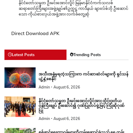
နိုင်ငံတော်သမ္မတ ဦးမင်းအောင်လှိုင် မြန်မာနိုင်ငံကက်သလစ်
ဆရာတော်ကြီးများအဖွဲ့ချုပ်၏ဥက္ကဋ္ဌ ကာဒီနယ် ချားလ်စ်ဘို ဦးဆောင်
သော ကိုယ်စားလှယ်အဖွဲ့အား လက်ခံတွေ့ဆုံ
Direct Download APK
Latest Posts
Trending Posts
အသီးအနှံမှရတဲ့သကြားက ကင်ဆာဆဲလ်များကို ရှင်သန်
ပျံ့နှံ့စေနိုင်
Admin
August 6, 2026
နိုင်ငံတော်သမ္မတ ဦးမင်းအောင်လှိုင်အား ထိုင်းဒုတိယ
ဝန်ကြီးချုပ် ဦးဆောင်၍ ဂုဏ်ပြုတပ်ဖွဲ့ဖြင့် ကြိုဆိုဂုဏ်
ပြု
Admin
August 6, 2026
စစ်ဆင်ရေးတာဝန်များကိုထမ်းဆောင်ခဲ့သည့် ရှေ့တန်း