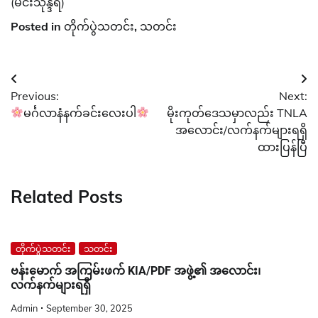
(မင်းသုန္ဒရ)
Posted in
တိုက်ပွဲသတင်း
,
သတင်း
Post
Previous:
Next:
navigation
မင်္ဂလာနံနက်ခင်းလေးပါ
မိုးကုတ်ဒေသမှာလည်း TNLA
အလောင်း/လက်နက်များရရှိ
ထားပြန်ပြီ
Related Posts
တိုက်ပွဲသတင်း
သတင်း
ဗန်းမောက် အကြမ်းဖက် KIA/PDF အဖွဲ့၏ အလောင်း၊
လက်နက်များရရှိ
Admin
September 30, 2025