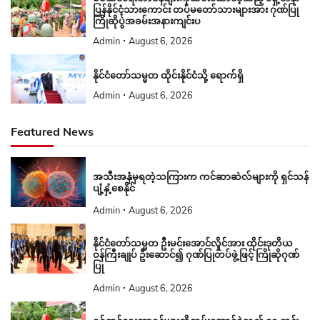
ပြန်နိုင်ငံ့သားကောင်း တပ်မတော်သားများအား ဂုဏ်ပြု
ကြိုဆိုပွဲအခမ်းအနားကျင်းပ
Admin
August 6, 2026
နိုင်ငံတော်သမ္မတ ထိုင်းနိုင်ငံသို့ ရောက်ရှိ
Admin
August 6, 2026
Featured News
အသီးအနှံမှရတဲ့သကြားက ကင်ဆာဆဲလ်များကို ရှင်သန်
ပျံ့နှံ့စေနိုင်
Admin
August 6, 2026
နိုင်ငံတော်သမ္မတ ဦးမင်းအောင်လှိုင်အား ထိုင်းဒုတိယ
ဝန်ကြီးချုပ် ဦးဆောင်၍ ဂုဏ်ပြုတပ်ဖွဲ့ဖြင့် ကြိုဆိုဂုဏ်
ပြု
Admin
August 6, 2026