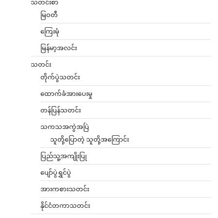
သတင်းစာ
မြဝတီ
ကြေးမုံ
မြန်မာ့အလင်း
သတင်း
တိုက်ပွဲသတင်း
ထောက်ခံအားပေးမှု
တန်ပြန်သတင်း
သကသအကွဲအပြဲ
သူတို့ပြောတဲ့ သူတို့အကြောင်း
ပြည်သူ့အကျိုးပြု
ပျော်ပွဲရွှင်ပွဲ
အားကစားသတင်း
နိုင်ငံတကာသတင်း