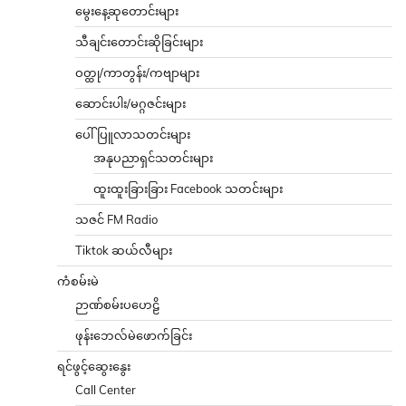
မွေးနေ့ဆုတောင်းများ
သီချင်းတောင်းဆိုခြင်းများ
ဝတ္ထု/ကာတွန်း/ကဗျာများ
ဆောင်းပါး/မဂ္ဂဇင်းများ
ပေါ်ပြူလာသတင်းများ
အနုပညာရှင်သတင်းများ
ထူးထူးခြားခြား Facebook သတင်းများ
သဇင် FM Radio
Tiktok ဆယ်လီများ
ကံစမ်းမဲ
ဉာဏ်စမ်းပဟေဠိ
ဖုန်းဘေလ်မဲဖောက်ခြင်း
ရင်ဖွင့်ဆွေးနွေး
Call Center