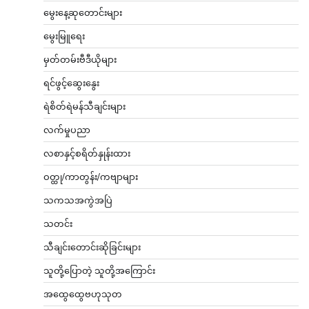
မွေးနေ့ဆုတောင်းများ
မွေးမြူရေး
မှတ်တမ်းဗီဒီယိုများ
ရင်ဖွင့်ဆွေးနွေး
ရဲစိတ်ရဲမန်သီချင်းများ
လက်မှုပညာ
လစာနှင့်စရိတ်နှုန်းထား
ဝတ္ထု/ကာတွန်း/ကဗျာများ
သကသအကွဲအပြဲ
သတင်း
သီချင်းတောင်းဆိုခြင်းများ
သူတို့ပြောတဲ့ သူတို့အကြောင်း
အထွေထွေဗဟုသုတ