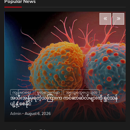
Popular News
ကျန်းမာရေး
မူလစာမျက်နှာ
အထွေထွေဗဟုသုတ
အသီးအနှံမှရတဲ့သကြားက ကင်ဆာဆဲလ်များကို ရှင်သန်
ပျံ့နှံ့စေနိုင်
Admin
August 6, 2026