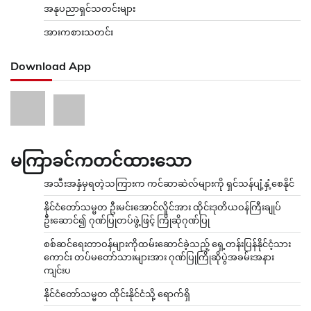
အနုပညာရှင်သတင်းများ
အားကစားသတင်း
Download App
မကြာခင်ကတင်ထားသော
အသီးအနှံမှရတဲ့သကြားက ကင်ဆာဆဲလ်များကို ရှင်သန်ပျံ့နှံ့စေနိုင်
နိုင်ငံတော်သမ္မတ ဦးမင်းအောင်လှိုင်အား ထိုင်းဒုတိယဝန်ကြီးချုပ်
ဦးဆောင်၍ ဂုဏ်ပြုတပ်ဖွဲ့ဖြင့် ကြိုဆိုဂုဏ်ပြု
စစ်ဆင်ရေးတာဝန်များကိုထမ်းဆောင်ခဲ့သည့် ရှေ့တန်းပြန်နိုင်ငံ့သား
ကောင်း တပ်မတော်သားများအား ဂုဏ်ပြုကြိုဆိုပွဲအခမ်းအနား
ကျင်းပ
နိုင်ငံတော်သမ္မတ ထိုင်းနိုင်ငံသို့ ရောက်ရှိ