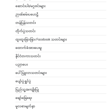
ဆောင်းပါး/မဂ္ဂဇင်းများ
ဉာဏ်စမ်းပဟေဠိ
တန်ပြန်သတင်း
တိုက်ပွဲသတင်း
ထူးထူးခြားခြား Facebook သတင်းများ
ထောက်ခံအားပေးမှု
နိုင်ငံတကာသတင်း
ပညာပေး
ပေါ်ပြူလာသတင်းများ
ပျော်ပွဲရွှင်ပွဲ
ပြည်သူ့အကျိုးပြု
ဖျော်ဖြေရေး
မူလစာမျက်နှာ