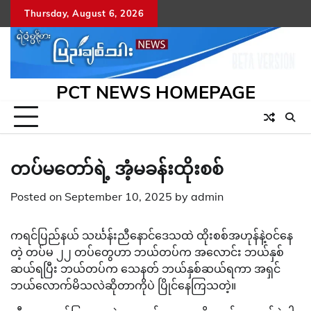
Skip
Thursday, August 6, 2026
to
content
PCT NEWS HOMEPAGE
တပ်မတော်ရဲ့ အံ့မခန်းထိုးစစ်
Posted on
September 10, 2025
by
admin
ကရင်ပြည်နယ် သင်္ဃန်းညီနောင်ဒေသထဲ ထိုးစစ်အဟုန်နဲ့ဝင်နေ
တဲ့ တပ်မ ၂၂ တပ်တွေဟာ ဘယ်တပ်က အလောင်း ဘယ်နှစ်
ဆယ်ရပြီး ဘယ်တပ်က သေနတ် ဘယ်နှစ်ဆယ်ရကာ အရှင်
ဘယ်လောက်မိသလဲဆိုတာကိုပဲ ပြိုင်နေကြသတဲ့။