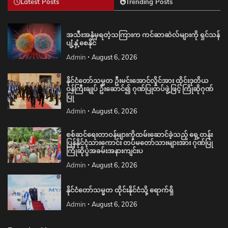
Latest Posts
Trending Posts
အသီးအနှံမှရတဲ့သကြားက ကင်ဆာဆဲလ်များကို ရှင်သန်
ပျံ့နှံ့စေနိုင်
Admin
August 6, 2026
နိုင်ငံတော်သမ္မတ ဦးမင်းအောင်လှိုင်အား ထိုင်းဒုတိယ
ဝန်ကြီးချုပ် ဦးဆောင်၍ ဂုဏ်ပြုတပ်ဖွဲ့ဖြင့် ကြိုဆိုဂုဏ်
ပြု
Admin
August 6, 2026
စစ်ဆင်ရေးတာဝန်များကိုထမ်းဆောင်ခဲ့သည့် ရှေ့တန်း
ပြန်နိုင်ငံ့သားကောင်း တပ်မတော်သားများအား ဂုဏ်ပြု
ကြိုဆိုပွဲအခမ်းအနားကျင်းပ
Admin
August 6, 2026
နိုင်ငံတော်သမ္မတ ထိုင်းနိုင်ငံသို့ ရောက်ရှိ
Admin
August 6, 2026