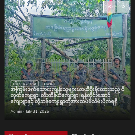
တိုက်ပွဲသတင်း
သတင်း
အကြမ်းဖက်သောင်းကျန်းသူများယာယီစိုးမိုးထားသည့် ဝိ
တုတ်ကျေးရွာ၊ တီးတိန်ယံကျေးရွာ၊ ရန်တိုင်းအောင်
ကျေးရွာနှင့် တွီဘန်ကျေးရွာတို့အားထပ်မံသိမ်းပိုက်ရရှိ
Admin
July 31, 2026