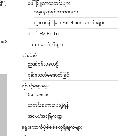
ှိရ
ပေါ်ပြူလာသတင်းများ
အနုပညာရှင်သတင်းများ
ထူးထူးခြားခြား Facebook သတင်းများ
သဇင် FM Radio
ား
Tiktok ဆယ်လီများ
ကံစမ်းမဲ
ဉာဏ်စမ်းပဟေဠိ
ဖုန်းဘေလ်မဲဖောက်ခြင်း
ရင်ဖွင့်ဆွေးနွေး
Call Center
သတင်းစကားပေးပို့ရန်
အမေး/အဖြေကဏ္ဍ
ရွေးကောက်ပွဲစိစစ်တွေ့ရှိချက်များ