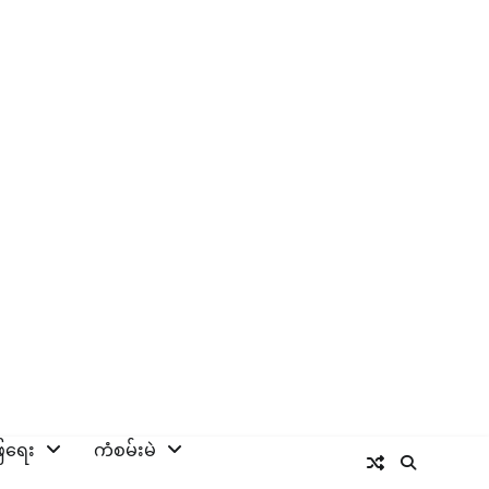
ြေရေး
ကံစမ်းမဲ