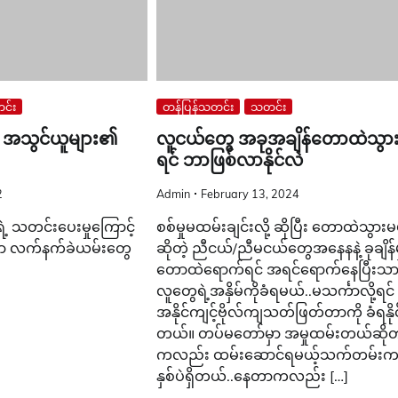
င်း
တန်ပြန်သတင်း
သတင်း
 အသွင်ယူများ၏
လူငယ်တွေ အခုအချိန်တောထဲသွားခ
ရင် ဘာဖြစ်လာနိုင်လဲ
2
Admin
February 13, 2024
ရဲ့ သတင်းပေးမှုကြောင့်
စစ်မှုမထမ်းချင်းလို့ ဆိုပြီး တောထဲသွား
းမှာ လက်နက်ခဲယမ်းတွေ
ဆိုတဲ့ ညီငယ်/ညီမငယ်တွေအနေနနဲ့ ခုချိန်
တောထဲရောက်ရင် အရင်ရောက်နေပြီးသာ
လူတွေရဲ့အနှိမ်ကိုခံရမယ်..မသင်္ကာလို့ရင်
အနိုင်ကျင့်ဗိုလ်ကျသတ်ဖြတ်တာကို ခံရနိုင
တယ်။ တပ်မတော်မှာ အမှုထမ်းတယ်ဆို
ကလည်း ထမ်းဆောင်ရမယ့်သက်တမ်းက
နှစ်ပဲရှိတယ်..နေတာကလည်း […]