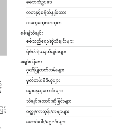
စစ်ဘက်ဥပဒေ
လစာနှင့်စရိတ်နှုန်းထား
အထွေထွေဗဟုသုတ
စစ်ချီသီချင်း
စစ်သည်ရေး/ဆိုသီချင်းများ
ရဲစိတ်ရဲမာန်သီချင်းများ
ဖျော်ဖြေရေး
ဂုဏ်ပြုဇာတ်လမ်းများ
မှတ်တမ်းဗီဒီယိုများ
်
မွေးနေ့ဆုတောင်းများ
ာ
သီချင်းတောင်းဆိုခြင်းများ
င့်
ဝတ္ထု/ကာတွန်း/ကဗျာများ
ဆောင်းပါး/မဂ္ဂဇင်းများ
်