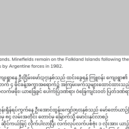
ands. Minefields remain on the Falkland Islands following the
s by Argentine forces in 1982.
ကျေးရွာနေ ဦးငြိမ်းမော်(၃၇)နှစ်သည် ထင်းခွေရန် ကြူဝန်း ကျေးရွာ၏
့ဘက် ၄ မိုင်ခန့်အကွာအရောက်၌ အကြမ်းဖက်သူများထောင်ထားသည့
ွင် ဝဲလက်ဖမိုး၊ ယာခြေခွင် ပေါက်ပြဲဒဏ်ရာ၊ ဝဲခြေကျင်းဝတ် ပြတ်ဒဏ်ရ
ုန်းရှိန်ရပ်ကွက်နေ ဦးအောင်ထွန်းကျော်(၅၀)နှစ်သည် မော်တော်ယာဉ်ဖြ
မှ ၈၄ လမ်းအတိုင်း တောင်မှ မြောက်သို့ မောင်းနှင်လာစဉ်
ိုင်ကယ်ဖြင့် လိုက်ပါလာပြီး လက်လုပ်လက်ပစ်ဗုံး ၁ လုံးအား ယာဉ