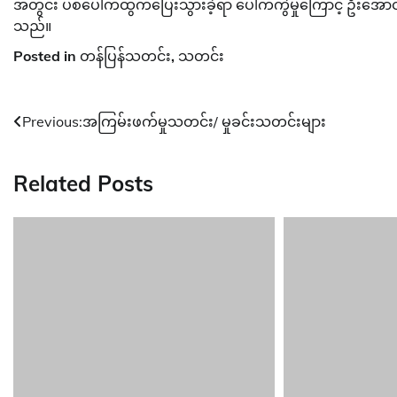
အတွင်း ပစ်ပေါက်ထွက်ပြေးသွားခဲ့ရာ ပေါက်ကွဲမှုကြောင့် ဦးအောင်ထ
သည်။
Posted in
တန်ပြန်သတင်း
,
သတင်း
Post
Previous:
အကြမ်းဖက်မှုသတင်း/ မှုခင်းသတင်းများ
navigation
Related Posts