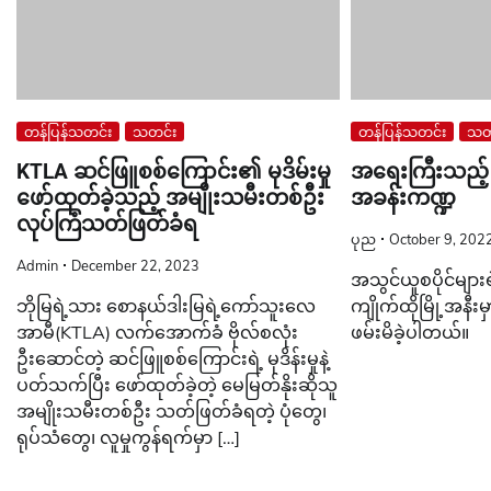
တန်ပြန်သတင်း
သတင်း
တန်ပြန်သတင်း
သတ
KTLA ဆင်ဖြူစစ်ကြောင်း၏ မုဒိမ်းမှု
အရေးကြီးသည့်
ဖော်ထုတ်ခဲ့သည့် အမျိုးသမီးတစ်ဦး
အခန်းကဏ္ဍ
လုပ်ကြံသတ်ဖြတ်ခံရ
ပုည
October 9, 202
Admin
December 22, 2023
အသွင်ယူစပိုင်များ
ဘိုမြရဲ့သား စောနယ်ဒါးမြရဲ့ကော်သူးလေ
ကျိုက်ထိုမြို့အနီ
အာမီ(KTLA) လက်အောက်ခံ ဗိုလ်စလုံး
ဖမ်းမိခဲ့ပါတယ်။
ဦးဆောင်တဲ့ ဆင်ဖြူစစ်ကြောင်းရဲ့ မုဒိန်းမှုနဲ့
ပတ်သက်ပြီး ဖော်ထုတ်ခဲ့တဲ့ မေမြတ်နိုးဆိုသူ
အမျိုးသမီးတစ်ဦး သတ်ဖြတ်ခံရတဲ့ ပုံတွေ၊
ရုပ်သံတွေ၊ လူမှုကွန်ရက်မှာ […]