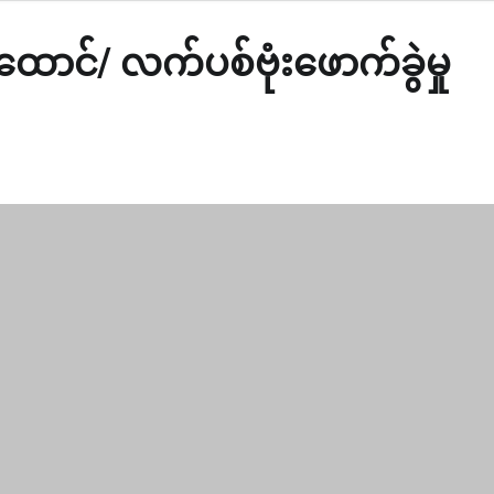
ောင်/ လက်ပစ်ဗုံးဖောက်ခွဲမှု