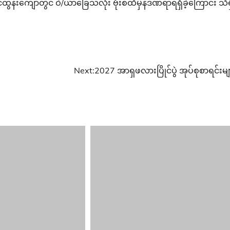
ွန်းကျော်တွင် ဝဲ/ယာခြေသလုံး ဗုံးစထိမှန်ဒဏ်ရာရရှိခဲ့ကြောင်း သိရ
Next:
2027 အာရှဖလားပြိုင်ပွဲ အုပ်စုစာရင်းမျ