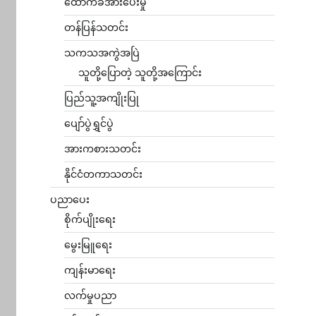
ထောက်ခံအားပေးမှု
တန်ပြန်သတင်း
သကသအကွဲအပြဲ
သူတို့ပြောတဲ့ သူတို့အကြောင်း
ပြည်သူ့အကျိုးပြု
ပျော်ပွဲရွှင်ပွဲ
အားကစားသတင်း
နိုင်ငံတကာသတင်း
ပညာပေး
စိုက်ပျိုးရေး
မွေးမြူရေး
ကျန်းမာရေး
လက်မှုပညာ