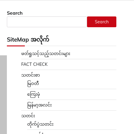
Search
Search
SiteMap အလိုက်
ဖတ်ရှုသင့်သည့်သတင်းများ
FACT CHECK
သတင်းစာ
မြဝတီ
ကြေးမုံ
မြန်မာ့အလင်း
သတင်း
တိုက်ပွဲသတင်း