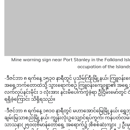
Mine warning sign near Port Stanley in the Falkland Isl
occupation of the Island
-ဒီဇင်ဘာ ၈ ရက်နေ့ ၁၅၃၀ နာရီတွင် ပုသိမ်ကြီးမြို့နယ်၊ ကြူဝန်း
အရှေ့ဘက်တောထဲသို့ သွားရောက်စဉ် ကြူဝန်းကျေးရွာ၏ အရှေ
လက်လုပ်နင်းမိုင်း ၁ လုံးအား နင်းမိပေါက်ကွဲခဲ့ရာ ဦငြိမ်းမော်တ
ရရှိခဲ့ကြောင်း သိရှိရသည်။
-ဒီဇင်ဘာ ၈ ရက်နေ့ ၁၈၁၀ နာရီတွင် မဟာအောင်မြေမြို့နယ်၊ ရွှေဘ
ချမ်းမြသာစည်မြို့နယ်၊ ကျွန်းလုံးဥသျှောင်ရပ်ကွက်၊ ကန်ပတ်လမ်း
သာသနာ(၂၅၀၀)ဗိမာန်တော်ရှေ့ အရောက်၌ (စိစစ်ဆဲ)ကျား ၂ ဦးမှ ဆ