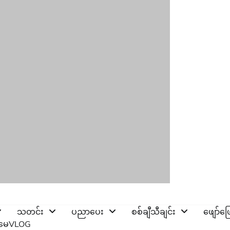
သတင်း
ပညာပေး
စစ်ချီသီချင်း
ဖျော်ဖ
ိုမေVLOG