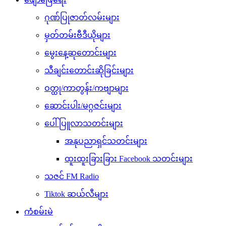
ဂုဏ်ပြုဇာတ်လမ်းများ
မှတ်တမ်းဗီဒီယိုများ
မွေးနေ့ဆုတောင်းများ
သီချင်းတောင်းဆိုခြင်းများ
ဝတ္ထု/ကာတွန်း/ကဗျာများ
ဆောင်းပါး/မဂ္ဂဇင်းများ
ပေါ်ပြူလာသတင်းများ
အနုပညာရှင်သတင်းများ
ထူးထူးခြားခြား Facebook သတင်းများ
သဇင် FM Radio
Tiktok ဆယ်လီများ
ကံစမ်းမဲ