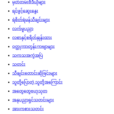
မှတ်တမ်းဗီဒီယိုများ
ရင်ဖွင့်ဆွေးနွေး
ရဲစိတ်ရဲမန်သီချင်းများ
လက်မှုပညာ
လစာနှင့်စရိတ်နှုန်းထား
ဝတ္ထု/ကာတွန်း/ကဗျာများ
သကသအကွဲအပြဲ
သတင်း
သီချင်းတောင်းဆိုခြင်းများ
သူတို့ပြောတဲ့ သူတို့အကြောင်း
အထွေထွေဗဟုသုတ
အနုပညာရှင်သတင်းများ
အားကစားသတင်း