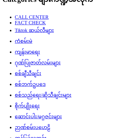
CALL CENTER
FACT CHECK
Tiktok ဆယ်လီများ
ကံစမ်းမဲ
ကျန်းမာရေး
ဂုဏ်ပြုဇာတ်လမ်းများ
စစ်ချီသီချင်း
စစ်ဘက်ဥပဒေ
စစ်သည်ရေး/ဆိုသီချင်းများ
စိုက်ပျိုးရေး
ဆောင်းပါး/မဂ္ဂဇင်းများ
ဉာဏ်စမ်းပဟေဠိ