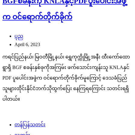
BGFစခန်းကို KNLAနှင့်PDFပူးပေါင်းအဖွဲ့
က ဝင်ရောက်တိုက်ခိုက်
ပုည
April 6, 2023
ကရင်ပြည်နယ်၊ မြဝတီမြို့နယ်၊ ရွှေကုက္ကိုမြို့အနီး ထီးကော်ထော
ရွာရှိ BGF စခန်းနှစ်ခုကိုအကြမ်း ဖက်သောင်းကျန်းသူ KNLAနှင်
PDF ပူပေါင်းအဖွဲက ဝင်ရောက်တိုက်ခိုက်မူကြောင့် ဒေသခံပြည်
သူများထိုင်းနိုင်ငံဘက်သိုထွက်ပြေး နေကြရကြောင်း သတင်းရရှိ
ပါတယ်။
တန်ပြန်သတင်း