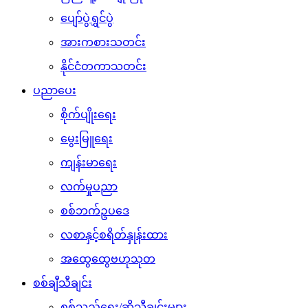
ပျော်ပွဲရွှင်ပွဲ
အားကစားသတင်း
နိုင်ငံတကာသတင်း
ပညာပေး
စိုက်ပျိုးရေး
မွေးမြူရေး
ကျန်းမာရေး
လက်မှုပညာ
စစ်ဘက်ဥပဒေ
လစာနှင့်စရိတ်နှုန်းထား
အထွေထွေဗဟုသုတ
စစ်ချီသီချင်း
စစ်သည်ရေး/ဆိုသီချင်းများ