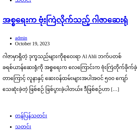
သတင်း
အစ္စရေးက ဗုံးကြဲလိုက်သည့် ဂါဇာဆေးရုံ
admin
October 19, 2023
ဂါဇာမှာရှိတဲ့ ဒုက္ခသည်များကိုစုဝေးရာ Al Ahli ဘက်ပတစ်
ခရစ်ယာန်ဆေးရုံကို အစ္စရေးက လေကြောင်းက ဗုံးကြဲတိုက်ခိုက်ခဲ့
တာကြောင့် လူနာနှင့် ဆေးဝန်ထမ်းများအပါအဝင် ၅၀၀ ကျော်
သေဆုံးခဲ့တဲ့ ဖြစ်စဉ် ဖြစ်ပွားခဲ့ပါတယ်။ ဒီဖြစ်စဉ်ဟာ […]
တန်ပြန်သတင်း
သတင်း