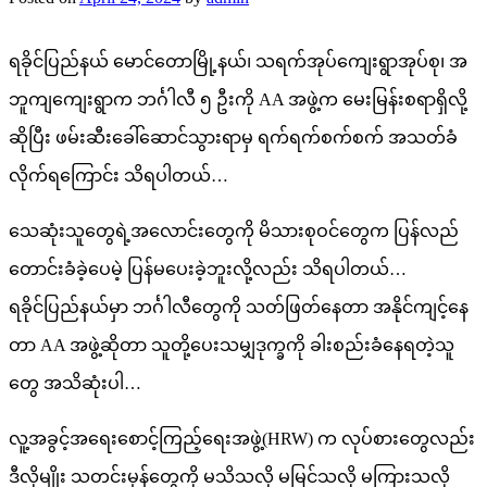
ရခိုင်ပြည်နယ် မောင်တောမြို့နယ်၊ သရက်အုပ်ကျေးရွာအုပ်စု၊ အ
ဘူကျကျေးရွာက ဘင်္ဂါလီ ၅ ဦးကို AA အဖွဲ့က မေးမြန်းစရာရှိလို့
ဆိုပြီး ဖမ်းဆီးခေါ်ဆောင်သွားရာမှ ရက်ရက်စက်စက် အသတ်ခံ
လိုက်ရကြောင်း သိရပါတယ်…
သေဆုံးသူတွေရဲ့အလောင်းတွေကို မိသားစုဝင်တွေက ပြန်လည်
တောင်းခံခဲ့ပေမဲ့ ပြန်မပေးခဲ့ဘူးလို့လည်း သိရပါတယ်…
ရခိုင်ပြည်နယ်မှာ ဘင်္ဂါလီတွေကို သတ်ဖြတ်နေတာ အနိုင်ကျင့်နေ
တာ AA အဖွဲ့ဆိုတာ သူတို့ပေးသမျှဒုက္ခကို ခါးစည်းခံနေရတဲ့သူ
တွေ အသိဆုံးပါ…
လူ့အခွင့်အရေးစောင့်ကြည့်ရေးအဖွဲ့(HRW) က လုပ်စားတွေလည်း
ဒီလိုမျိုး သတင်းမှန်တွေကို မသိသလို မမြင်သလို မကြားသလို