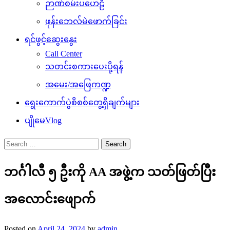
ဉာဏ်စမ်းပဟေဠိ
ဖုန်းဘေလ်မဲဖောက်ခြင်း
ရင်ဖွင့်ဆွေးနွေး
Call Center
သတင်းစကားပေးပို့ရန်
အမေး/အဖြေကဏ္ဍ
ရွေးကောက်ပွဲစိစစ်တွေ့ရှိချက်များ
ပျိုမေVlog
Search
for:
ဘင်္ဂါလီ ၅ ဦးကို AA အဖွဲ့က သတ်ဖြတ်ပြီး
အလောင်းဖျောက်
Posted on
April 24, 2024
by
admin