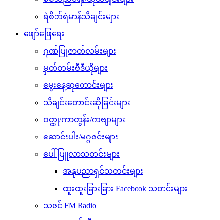
ရဲစိတ်ရဲမာန်သီချင်းများ
ဖျော်ဖြေရေး
ဂုဏ်ပြုဇာတ်လမ်းများ
မှတ်တမ်းဗီဒီယိုများ
မွေးနေ့ဆုတောင်းများ
သီချင်းတောင်းဆိုခြင်းများ
ဝတ္ထု/ကာတွန်း/ကဗျာများ
ဆောင်းပါး/မဂ္ဂဇင်းများ
ပေါ်ပြူလာသတင်းများ
အနုပညာရှင်သတင်းများ
ထူးထူးခြားခြား Facebook သတင်းများ
သဇင် FM Radio