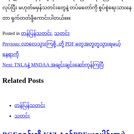
လုပ်ပြီး မဟုတ်မမှန်သတင်းတွေနဲ့ တပ်မတော်ကို စွပ်စွဲရေးသားနေ
တာ ရှက်တတ်ဖို့ကောင်းပါတယ်။။။
Posted in
တန်ပြန်သတင်း
,
သတင်း
Post
Previous:
လာလေသွားကြစို့..တို့ PDF တွေအတူတူသွားရမယ့်
navigation
နေရာကို
Next:
TNLAနဲ့ MNDAA အချင်းချင်းဆော်ကုန်ကြပြီ
Related Posts
တန်ပြန်သတင်း
သတင်း