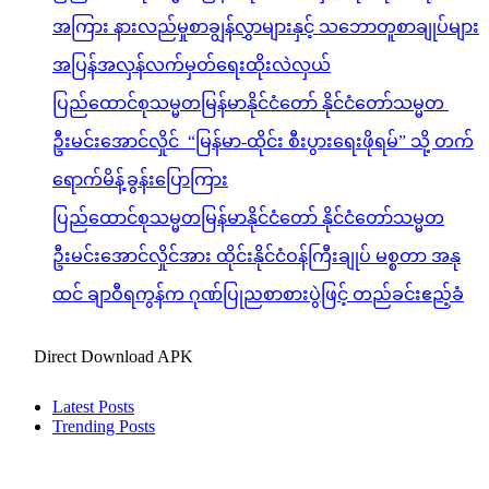
အကြား နားလည်မှုစာချွန်လွှာများနှင့် သဘောတူစာချုပ်များ
အပြန်အလှန်လက်မှတ်ရေးထိုးလဲလှယ်
ပြည်ထောင်စုသမ္မတမြန်မာနိုင်ငံတော် နိုင်ငံတော်သမ္မတ
ဦးမင်းအောင်လှိုင် “မြန်မာ-ထိုင်း စီးပွားရေးဖိုရမ်” သို့ တက်
ရောက်မိန့်ခွန်းပြောကြား
ပြည်ထောင်စုသမ္မတမြန်မာနိုင်ငံတော် နိုင်ငံတော်သမ္မတ
ဦးမင်းအောင်လှိုင်အား ထိုင်းနိုင်ငံဝန်ကြီးချုပ် မစ္စတာ အနု
ထင် ချာဝီရကွန်က ဂုဏ်ပြုညစာစားပွဲဖြင့် တည်ခင်းဧည့်ခံ
Direct Download APK
Latest Posts
Trending Posts