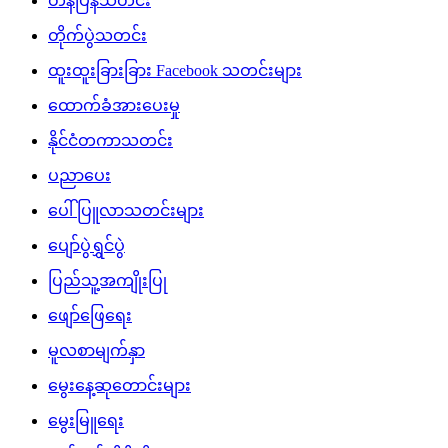
တန်ပြန်သတင်း
တိုက်ပွဲသတင်း
ထူးထူးခြားခြား Facebook သတင်းများ
ထောက်ခံအားပေးမှု
နိုင်ငံတကာသတင်း
ပညာပေး
ပေါ်ပြူလာသတင်းများ
ပျော်ပွဲရွှင်ပွဲ
ပြည်သူ့အကျိုးပြု
ဖျော်ဖြေရေး
မူလစာမျက်နှာ
မွေးနေ့ဆုတောင်းများ
မွေးမြူရေး