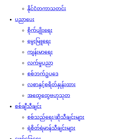
နိုင်ငံတကာသတင်း
ပညာပေး
စိုက်ပျိုးရေး
မွေးမြူရေး
ကျန်းမာရေး
လက်မှုပညာ
စစ်ဘက်ဥပဒေ
လစာနှင့်စရိတ်နှုန်းထား
အထွေထွေဗဟုသုတ
စစ်ချီသီချင်း
စစ်သည်ရေး/ဆိုသီချင်းများ
ရဲစိတ်ရဲမာန်သီချင်းများ
ဖျော်ဖြေရေး