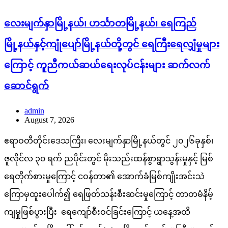
လေးမျက်နှာမြို့နယ်၊ ဟင်္သာတမြို့နယ်၊ ရေကြည်
မြို့နယ်နှင့်ကျုံပျော်မြို့နယ်တို့တွင် ရေကြီးရေလျှံမှုများ
ကြောင့် ကူညီကယ်ဆယ်ရေးလုပ်ငန်းများ ဆက်လက်
ဆောင်ရွက်
admin
August 7, 2026
ဧရာဝတီတိုင်းဒေသကြီး၊ လေးမျက်နှာမြို့နယ်တွင် ၂၀၂၆ခုနှစ်၊
ဇူလိုင်လ ၃၀ ရက် ညပိုင်းတွင် မိုးသည်းထန်စွာရွာသွန်းမှုနှင့် မြစ်
ရေတိုက်စားမှုကြောင့် ငဝန်တာ၏ အောက်ခံမြစ်ကျိုးအင်းသဲ
ကြောမှထူးပေါက်၍ ရေဖြတ်သန်းစီးဆင်းမှုကြောင့် တာတမံနိမ့်
ကျမှုဖြစ်ပွားပြီး ရေကျော်စီးဝင်ခြင်းကြောင့် ယနေ့အထိ