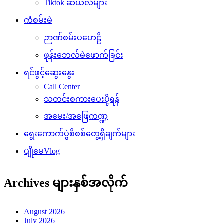
Tiktok ဆယ်လီများ
ကံစမ်းမဲ
ဉာဏ်စမ်းပဟေဠိ
ဖုန်းဘေလ်မဲဖောက်ခြင်း
ရင်ဖွင့်ဆွေးနွေး
Call Center
သတင်းစကားပေးပို့ရန်
အမေး/အဖြေကဏ္ဍ
ရွေးကောက်ပွဲစိစစ်တွေ့ရှိချက်များ
ပျိုမေVlog
Archives များနှစ်အလိုက်
August 2026
July 2026