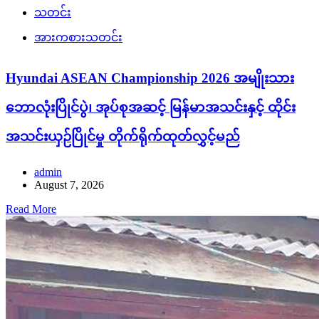
သတင်း
အားကစားသတင်း
Hyundai ASEAN Championship 2026 အမျိုးသား
ဘောလုံးပြိုင်ပွဲ၊ အုပ်စုအဆင့် မြန်မာအသင်းနှင့် ထိုင်း
အသင်းယှဉ်ပြိုင်မှု တိုက်ရိုက်ထုတ်လွှင့်မည်
admin
August 7, 2026
Read More