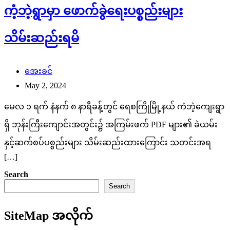
ကံ့ဘဲ့ရွာမှာ ဖောက်ခွဲရေးပစ္စည်းများ
သိမ်းဆည်းရမိ
အေးခင်
May 2, 2024
မေလ ၁ ရက် နံနက် ၈ နာရီခန့်တွင် ရေစကြိုမြို့နယ် ကံဘဲ့ကျေးရွာ
ရှိ ဘုန်းကြီးကျောင်းအတွင်း၌ အကြမ်းဖက် PDF များ၏ ခဲယမ်း
နှင့်ဆက်စပ်ပစ္စည်းများ သိမ်းဆည်းထားကြောင်း သတင်းအရ
[…]
Search
Search
SiteMap အလိုက်