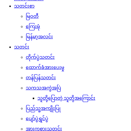
သတင်းစာ
မြဝတီ
ကြေးမုံ
မြန်မာ့အလင်း
သတင်း
တိုက်ပွဲသတင်း
ထောက်ခံအားပေးမှု
တန်ပြန်သတင်း
သကသအကွဲအပြဲ
သူတို့ပြောတဲ့ သူတို့အကြောင်း
ပြည်သူ့အကျိုးပြု
ပျော်ပွဲရွှင်ပွဲ
အားကစားသတင်း