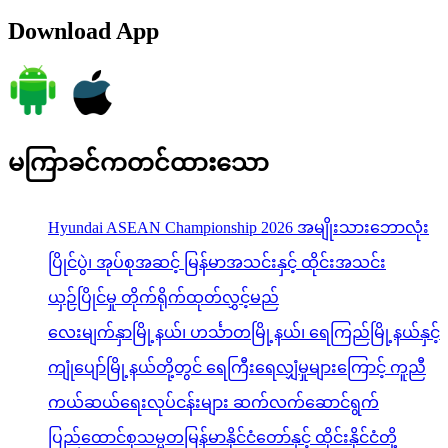
Download App
မကြာခင်ကတင်ထားသော
Hyundai ASEAN Championship 2026 အမျိုးသားဘောလုံး
ပြိုင်ပွဲ၊ အုပ်စုအဆင့် မြန်မာအသင်းနှင့် ထိုင်းအသင်း
ယှဉ်ပြိုင်မှု တိုက်ရိုက်ထုတ်လွှင့်မည်
လေးမျက်နှာမြို့နယ်၊ ဟင်္သာတမြို့နယ်၊ ရေကြည်မြို့နယ်နှင့်
ကျုံပျော်မြို့နယ်တို့တွင် ရေကြီးရေလျှံမှုများကြောင့် ကူညီ
ကယ်ဆယ်ရေးလုပ်ငန်းများ ဆက်လက်ဆောင်ရွက်
ပြည်ထောင်စုသမ္မတမြန်မာနိုင်ငံတော်နှင့် ထိုင်းနိုင်ငံတို့