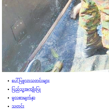
ပေါ်ပြူလာသတင်းများ
ပြည်သူ့အကျိုးပြု
မူလစာမျက်နှာ
သတင်း