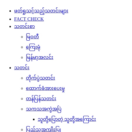
ဖတ်ရှုသင့်သည့်သတင်းများ
FACT CHECK
သတင်းစာ
မြဝတီ
ကြေးမုံ
မြန်မာ့အလင်း
သတင်း
တိုက်ပွဲသတင်း
ထောက်ခံအားပေးမှု
တန်ပြန်သတင်း
သကသအကွဲအပြဲ
သူတို့ပြောတဲ့ သူတို့အကြောင်း
ပြည်သူ့အကျိုးပြု