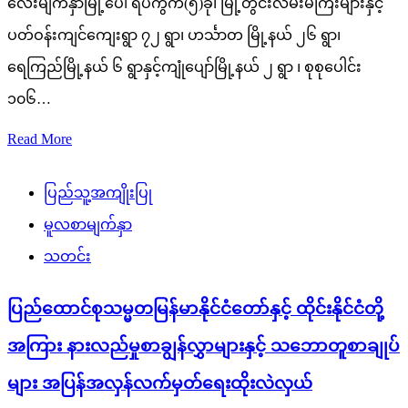
လေးမျက်နှာမြို့ပေါ် ရပ်ကွက်(၅)ခု၊ မြို့တွင်းလမ်းမကြီးများနှင့်
ပတ်ဝန်းကျင်ကျေးရွာ ၇၂ ရွာ၊ ဟင်္သာတ မြို့နယ် ၂၆ ရွာ၊
ရေကြည်မြို့နယ် ၆ ရွာနှင့်ကျုံပျော်မြို့နယ် ၂ ရွာ ၊ စုစုပေါင်း
၁၀၆…
Read More
ပြည်သူ့အကျိုးပြု
မူလစာမျက်နှာ
သတင်း
ပြည်ထောင်စုသမ္မတမြန်မာနိုင်ငံတော်နှင့် ထိုင်းနိုင်ငံတို့
အကြား နားလည်မှုစာချွန်လွှာများနှင့် သဘောတူစာချုပ်
များ အပြန်အလှန်လက်မှတ်ရေးထိုးလဲလှယ်