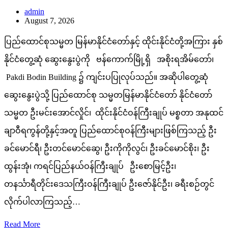
admin
August 7, 2026
ပြည်ထောင်စုသမ္မတ မြန်မာနိုင်ငံတော်နှင့် ထိုင်းနိုင်ငံတို့အကြား နှစ်
နိုင်ငံတွေ့ဆုံ ဆွေးနွေးပွဲကို ဗန်ကောက်မြို့ရှိ အစိုးရအိမ်တော်၊
Pakdi Bodin Building ၌ ကျင်းပပြုလုပ်သည်။ အဆိုပါတွေ့ဆုံ
ဆွေးနွေးပွဲသို့ ပြည်ထောင်စု သမ္မတမြန်မာနိုင်ငံတော် နိုင်ငံတော်
သမ္မတ ဦးမင်းအောင်လှိုင်၊ ထိုင်းနိုင်ငံဝန်ကြီးချုပ် မစ္စတာ အနုထင်
ချာဝီရကွန်တို့နှင့်အတူ ပြည်ထောင်စုဝန်ကြီးများဖြစ်ကြသည့် ဦး
ခင်မောင်ရီ၊ ဦးတင်မောင်ဆွေ၊ ဦးကိုကိုလွင်၊ ဦးခင်မောင်စိုး၊ ဦး
ထွန်းအုံ၊ ကရင်ပြည်နယ်ဝန်ကြီးချုပ် ဦးစောမြင့်ဦး၊
တနင်္သာရီတိုင်းဒေသကြီးဝန်ကြီးချုပ် ဦးဇော်နိုင်ဦး၊ ခရီးစဉ်တွင်
လိုက်ပါလာကြသည့်…
Read More