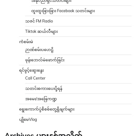
အနုပညာရှင်သတင်းများ
ထူးထူးခြားခြား Facebook သတင်းများ
သဇင် FM Radio
Tiktok ဆယ်လီများ
ကံစမ်းမဲ
ဉာဏ်စမ်းပဟေဠိ
ဖုန်းဘေလ်မဲဖောက်ခြင်း
ရင်ဖွင့်ဆွေးနွေး
Call Center
သတင်းစကားပေးပို့ရန်
အမေး/အဖြေကဏ္ဍ
ရွေးကောက်ပွဲစိစစ်တွေ့ရှိချက်များ
ပျိုမေVlog
Archives များနှစ်အလိုက်