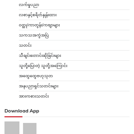
လက်မှုပညာ
လစာနှင့်စရိတ်နှုန်းထား
ဝတ္ထု/ကာတွန်း/ကဗျာများ
သကသအကွဲအပြဲ
သတင်း
သီချင်းတောင်းဆိုခြင်းများ
သူတို့ပြောတဲ့ သူတို့အကြောင်း
အထွေထွေဗဟုသုတ
အနုပညာရှင်သတင်းများ
အားကစားသတင်း
Download App