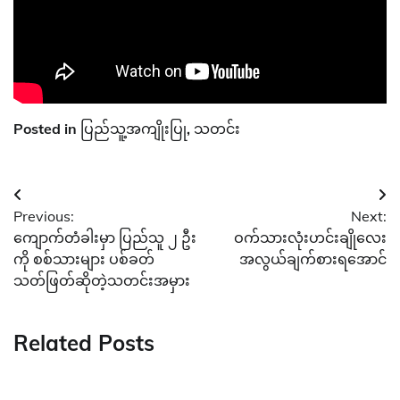
Posted in
ပြည်သူ့အကျိုးပြု
,
သတင်း
Post
Previous:
Next:
navigation
ကျောက်တံခါးမှာ ပြည်သူ ၂ ဦး
ဝက်သားလုံးဟင်းချိုလေး
ကို စစ်သားများ ပစ်ခတ်
အလွယ်ချက်စားရအောင်
သတ်ဖြတ်ဆိုတဲ့သတင်းအမှား
Related Posts