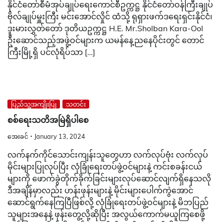
နိုင်ငံတော်စီမံအုပ်ချုပ်ရေးကောင်စီဥက္ကဋ္ဌ နိုင်ငံတော်ဝန်ကြီးချုပ်
ဗိုလ်ချုပ်မှူးကြီး မင်းအောင်လှိုင် ထံသို့ ရုရှားဖက်ဒရေးရှင်းနိုင်ငံ၊
ဒူးမားလွှတ်တော် ဒုတိယဥက္ကဋ္ဌ H.E. Mr.Sholban Kara-Ool
ဦးဆောင်သည့်အဖွဲ့ဝင်များက ယမန်နေ့ညနေပိုင်းတွင် တောင်
ကြီးမြို့ရှိ ပင်လုံရိပ်သာ […]
ပြည်သူ့အကျိုးပြု
သတင်း
စစ်ရေးသတိအမြဲရှိပါစေ
အေးခင်
January 13, 2024
လက်နက်ကိုင်သောင်းကျန်းသူတွေဟာ လက်လုပ်ဗုံး လက်လုပ်
မိုင်းများပြုလုပ်ပြီး လုံခြုံရေးတပ်ဖွဲ့ဝင်များနဲ့ ကင်းစခန်းငယ်
များကို ဖောက်ခွဲတိုက်ခိုက်ခြင်းများလုပ်ဆောင်လျက်ရှိနေသလို
ဒီအချိန်မှာလည်း ဟန်းဖုန်းများနဲ့ မိုင်းများပေါက်ကွဲအောင်
ဆောင်ရွက်နေကြပြီဖြစ်လို့ လုံခြုံရေးတပ်ဖွဲ့ဝင်များနဲ့ မိဘပြည်
သူများအနေနဲ့ ဖုန်းတွေ့လို့ဆိုပြီး အလွယ်ကောက်မယူကြစေဖို့