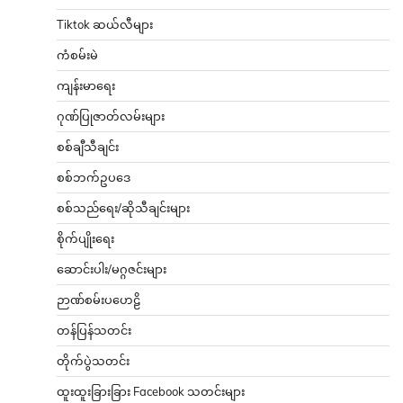
Tiktok ဆယ်လီများ
ကံစမ်းမဲ
ကျန်းမာရေး
ဂုဏ်ပြုဇာတ်လမ်းများ
စစ်ချီသီချင်း
စစ်ဘက်ဥပဒေ
စစ်သည်ရေး/ဆိုသီချင်းများ
စိုက်ပျိုးရေး
ဆောင်းပါး/မဂ္ဂဇင်းများ
ဉာဏ်စမ်းပဟေဠိ
တန်ပြန်သတင်း
တိုက်ပွဲသတင်း
ထူးထူးခြားခြား Facebook သတင်းများ