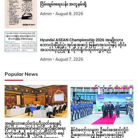
ငြိမ်းချမ်းရေးပန်း အတူနမ်းစို့
Admin
August 8, 2026
Hyundai ASEAN Championship 2026 အမျိုးသား
ဘောလုံးပြိုင်ပွဲ၊ အုပ်စုအဆင့် မြန်မာအသင်းနှင့် ထိုင်း
အသင်းယှဉ်ပြိုင်မှု တိုက်ရိုက်ထုတ်လွှင့်မည်
Admin
August 7, 2026
Popular News
အမျိုးသားစည်းလုံးညီညွတ်ရေးနှင့်
ငြိမ်းချမ်းရေးဖော်ဆောင်မှုညှိနှိုင်းရေး
နိုင်ငံတော်သမ္မတ ဦးမင်းအောင်လှိုင်
ကော်မတီနှင့် ရှမ်းပြည်တိုးတက် ရေး
ဦးဆောင်သည့် မြန်မာအဆင့်မြင့်
ပါတီ(SSPP)တို့ တွေ့ဆုံဆွေးနွေး