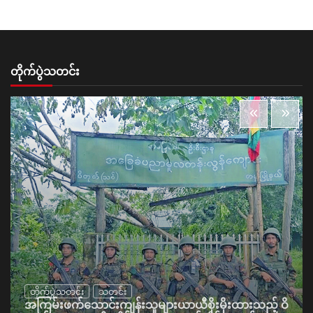
တိုက်ပွဲသတင်း
တိုက်ပွဲသတင်း
သတင်း
အကြမ်းဖက်သောင်းကျန်းသူများယာယီစိုးမိုးထားသည့် ဝိ