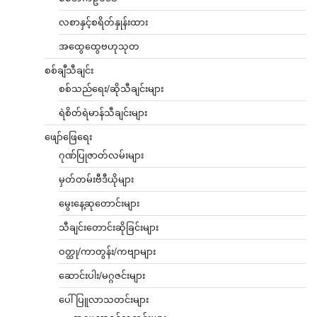
လစာနှင့်စရိတ်နှုန်းထား
အထွေထွေဗဟုသုတ
စစ်ချီသီချင်း
စစ်သည်ရေး/ဆိုသီချင်းများ
ရဲစိတ်ရဲမာန်သီချင်းများ
ဖျော်ဖြေရေး
ဂုဏ်ပြုဇာတ်လမ်းများ
မှတ်တမ်းဗီဒီယိုများ
မွေးနေ့ဆုတောင်းများ
သီချင်းတောင်းဆိုခြင်းများ
ဝတ္ထု/ကာတွန်း/ကဗျာများ
ဆောင်းပါး/မဂ္ဂဇင်းများ
ပေါ်ပြူလာသတင်းများ