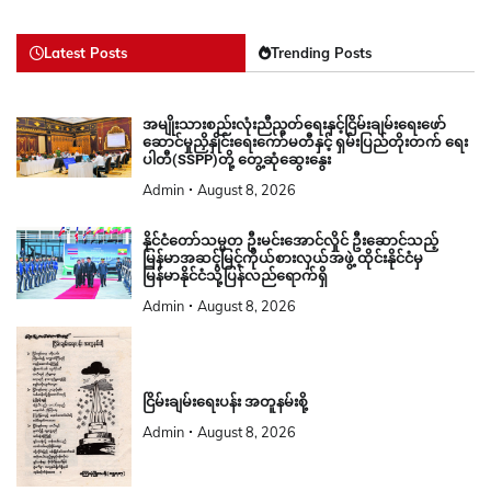
Latest Posts
Trending Posts
အမျိုးသားစည်းလုံးညီညွတ်ရေးနှင့်ငြိမ်းချမ်းရေးဖော်
ဆောင်မှုညှိနှိုင်းရေးကော်မတီနှင့် ရှမ်းပြည်တိုးတက် ရေး
ပါတီ(SSPP)တို့ တွေ့ဆုံဆွေးနွေး
Admin
August 8, 2026
နိုင်ငံတော်သမ္မတ ဦးမင်းအောင်လှိုင် ဦးဆောင်သည့်
မြန်မာအဆင့်မြင့်ကိုယ်စားလှယ်အဖွဲ့ ထိုင်းနိုင်ငံမှ
မြန်မာနိုင်ငံသို့ပြန်လည်ရောက်ရှိ
Admin
August 8, 2026
ငြိမ်းချမ်းရေးပန်း အတူနမ်းစို့
Admin
August 8, 2026