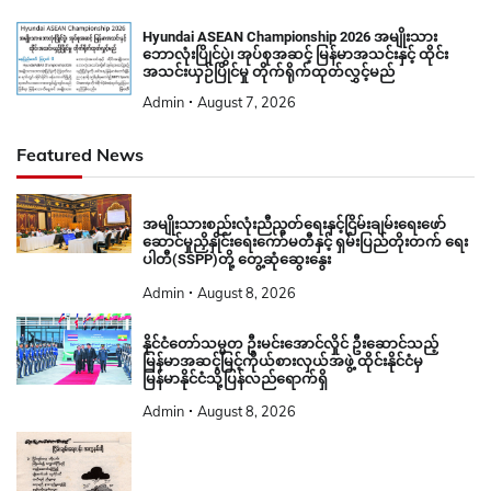
Hyundai ASEAN Championship 2026 အမျိုးသား
ဘောလုံးပြိုင်ပွဲ၊ အုပ်စုအဆင့် မြန်မာအသင်းနှင့် ထိုင်း
အသင်းယှဉ်ပြိုင်မှု တိုက်ရိုက်ထုတ်လွှင့်မည်
Admin
August 7, 2026
Featured News
အမျိုးသားစည်းလုံးညီညွတ်ရေးနှင့်ငြိမ်းချမ်းရေးဖော်
ဆောင်မှုညှိနှိုင်းရေးကော်မတီနှင့် ရှမ်းပြည်တိုးတက် ရေး
ပါတီ(SSPP)တို့ တွေ့ဆုံဆွေးနွေး
Admin
August 8, 2026
နိုင်ငံတော်သမ္မတ ဦးမင်းအောင်လှိုင် ဦးဆောင်သည့်
မြန်မာအဆင့်မြင့်ကိုယ်စားလှယ်အဖွဲ့ ထိုင်းနိုင်ငံမှ
မြန်မာနိုင်ငံသို့ပြန်လည်ရောက်ရှိ
Admin
August 8, 2026