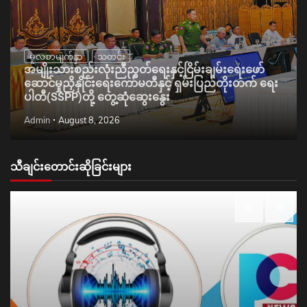
မူလစာမျက်နှာ
သတင်း
အမျိုးသားစည်းလုံးညီညွတ်ရေးနှင့်ငြိမ်းချမ်းရေးဖော်
ဆောင်မှုညှိနှိုင်းရေးကော်မတီနှင့် ရှမ်းပြည်တိုးတက် ရေး
ပါတီ(SSPP)တို့ တွေ့ဆုံဆွေးနွေး
Admin
August 8, 2026
သီချင်းတောင်းဆိုခြင်းများ