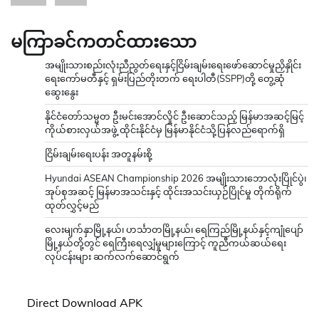
မကြာခင်ကတင်ထားသော
အမျိုးသားစည်းလုံးညီညွတ်ရေးနှင့်ငြိမ်းချမ်းရေးဖော်ဆောင်မှုညှိနှိုင်း
ရေးကော်မတီနှင့် ရှမ်းပြည်တိုးတက် ရေးပါတီ(SSPP)တို့ တွေ့ဆုံ
ဆွေးနွေး
နိုင်ငံတော်သမ္မတ ဦးမင်းအောင်လှိုင် ဦးဆောင်သည့် မြန်မာအဆင့်မြင့်
ကိုယ်စားလှယ်အဖွဲ့ ထိုင်းနိုင်ငံမှ မြန်မာနိုင်ငံသို့ပြန်လည်ရောက်ရှိ
ငြိမ်းချမ်းရေးပန်း အတူနမ်းစို့
Hyundai ASEAN Championship 2026 အမျိုးသားဘောလုံးပြိုင်ပွဲ၊
အုပ်စုအဆင့် မြန်မာအသင်းနှင့် ထိုင်းအသင်းယှဉ်ပြိုင်မှု တိုက်ရိုက်
ထုတ်လွှင့်မည်
လေးမျက်နှာမြို့နယ်၊ ဟင်္သာတမြို့နယ်၊ ရေကြည်မြို့နယ်နှင့်ကျုံပျော်
မြို့နယ်တို့တွင် ရေကြီးရေလျှံမှုများကြောင့် ကူညီကယ်ဆယ်ရေး
လုပ်ငန်းများ ဆက်လက်ဆောင်ရွက်
Direct Download APK