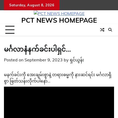
Skip
Saturday, August 8, 2026
to
content
PCT NEWS HOMEPAGE
မင်္ဂလာနံနက်ခင်းပါရှင်…
Posted on
September 9, 2023
by
ရှင်ယွန်း
မနက်ခင်းကို အေးချမ်းစွာနဲ့ တရားဓမ္မကို နားဆင်ရင်း မင်္ဂလာရှိ
စွာ ဖြတ်သန်းလိုက်ပါနော်…