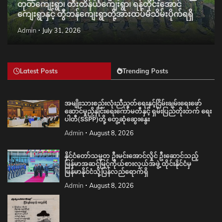
တုတ်ကျေးရွာ၊ တီးတိန်ယံကျေးရွာ၊ ရန်တိုင်းအောင်
ကျေးရွာနှင့် တွီဘန်ကျေးရွာတို့အားထပ်မံသိမ်းပိုက်ရရှိ
Admin
July 31, 2026
Latest Posts
Trending Posts
အမျိုးသားစည်းလုံးညီညွတ်ရေးနှင့်ငြိမ်းချမ်းရေးဖော်
ဆောင်မှုညှိနှိုင်းရေးကော်မတီနှင့် ရှမ်းပြည်တိုးတက် ရေး
ပါတီ(SSPP)တို့ တွေ့ဆုံဆွေးနွေး
Admin
August 8, 2026
နိုင်ငံတော်သမ္မတ ဦးမင်းအောင်လှိုင် ဦးဆောင်သည့်
မြန်မာအဆင့်မြင့်ကိုယ်စားလှယ်အဖွဲ့ ထိုင်းနိုင်ငံမှ
မြန်မာနိုင်ငံသို့ပြန်လည်ရောက်ရှိ
Admin
August 8, 2026