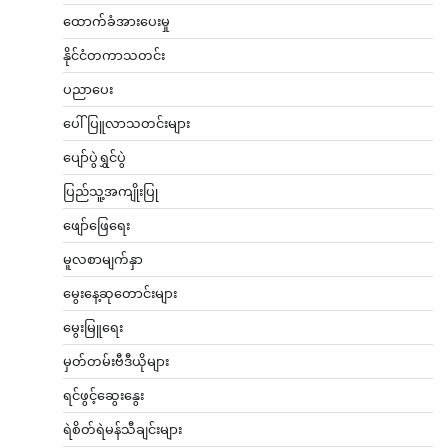
ထောက်ခံအားပေးမှု
နိုင်ငံတကာသတင်း
ပညာပေး
ပေါ်ပြူလာသတင်းများ
ပျော်ပွဲရွှင်ပွဲ
ပြည်သူ့အကျိုးပြု
ဖျော်ဖြေရေး
မူလစာမျက်နှာ
မွေးနေ့ဆုတောင်းများ
မွေးမြူရေး
မှတ်တမ်းဗီဒီယိုများ
ရင်ဖွင့်ဆွေးနွေး
ရဲစိတ်ရဲမန်သီချင်းများ