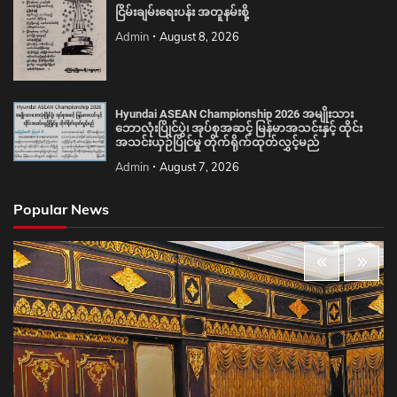
ငြိမ်းချမ်းရေးပန်း အတူနမ်းစို့
Admin
August 8, 2026
Hyundai ASEAN Championship 2026 အမျိုးသား
ဘောလုံးပြိုင်ပွဲ၊ အုပ်စုအဆင့် မြန်မာအသင်းနှင့် ထိုင်း
အသင်းယှဉ်ပြိုင်မှု တိုက်ရိုက်ထုတ်လွှင့်မည်
Admin
August 7, 2026
Popular News