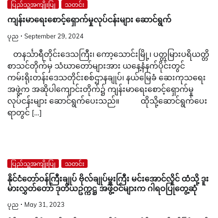
ပြည်သူ့အကျိုးပြု
သတင်း
ကျန်းမာရေးစောင့်ရှောက်မှုလုပ်ငန်းများ ဆောင်ရွက်
ပုည
September 29, 2024
တနင်္သာရီတိုင်းဒေသကြီး၊ ကော့သောင်းမြို့၊ ပတ္တမြားပရိယတ္တိ
စာသင်တိုက်မှ သံဃာတော်များအား ယနေ့နံနက်ပိုင်းတွင်
ကမ်းရိုးတန်းဒေသတိုင်းစစ်ဌာနချုပ်၊ နယ်မြေခံ ဆေးကုသရေး
အဖွဲ့က အဆိုပါကျောင်းတိုက်၌ ကျန်းမာရေးစောင့်ရှောက်မှု
လုပ်ငန်းများ ဆောင်ရွက်ပေးသည်။ ထိုသို့ဆောင်ရွက်ပေး
ရာတွင် […]
ပြည်သူ့အကျိုးပြု
သတင်း
နိုင်ငံတော်ဝန်ကြီးချုပ် ဗိုလ်ချုပ်မှူးကြီး မင်းအောင်လှိုင် ထံသို့ ဒူး
မားလွှတ်တော် ဒုတိယဥက္ကဋ္ဌ အဖွဲ့ဝင်များက ဂါရဝပြုတွေ့ဆုံ
ပုည
May 31, 2023