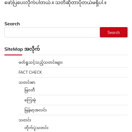
ဖော်ပြပေးလိုက်ပါတယ်.။ သတိဆိုတာပိုတယ်မရှိပါ.။
Search
Search
SiteMap အလိုက်
ဖတ်ရှုသင့်သည့်သတင်းများ
FACT CHECK
သတင်းစာ
မြဝတီ
ကြေးမုံ
မြန်မာ့အလင်း
သတင်း
တိုက်ပွဲသတင်း