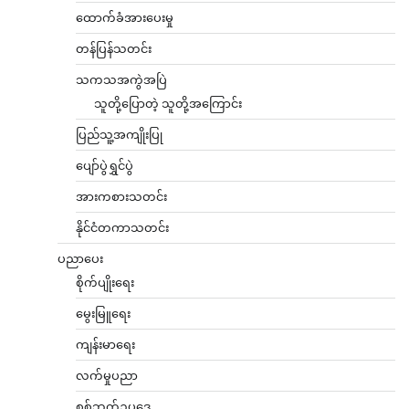
ထောက်ခံအားပေးမှု
တန်ပြန်သတင်း
သကသအကွဲအပြဲ
သူတို့ပြောတဲ့ သူတို့အကြောင်း
ပြည်သူ့အကျိုးပြု
ပျော်ပွဲရွှင်ပွဲ
အားကစားသတင်း
နိုင်ငံတကာသတင်း
ပညာပေး
စိုက်ပျိုးရေး
မွေးမြူရေး
ကျန်းမာရေး
လက်မှုပညာ
စစ်ဘက်ဥပဒေ