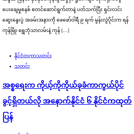
ပေးချေမှုစနစ် စတင်ဆောင်ရွက်တာနဲ့ ပတ်သက်ပြီး ရှင်းလင်း
ဆွေးနွေးပွဲ အခမ်းအနားကို ဖေဖော်ဝါရီ ၉ ရက် မွန်းလွဲပိုင်းက ရန်
ကုန်မြို၊ ရွှေဘုံသာလမ်းနဲ့ ကုန် […]
နိုင်ငံတကာသတင်း
သတင်း
အစ္စရေးက ကိုယ့်ကိုကိုယ်ခုခံကာကွယ်ပိုင်
ခွင့်ရှိတယ်လို အနောက်နိုင်ငံ ၆ နိုင်ငံကထုတ်
ပြန်