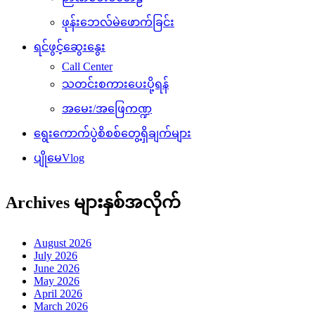
ဖုန်းဘေလ်မဲဖောက်ခြင်း
ရင်ဖွင့်ဆွေးနွေး
Call Center
သတင်းစကားပေးပို့ရန်
အမေး/အဖြေကဏ္ဍ
ရွေးကောက်ပွဲစိစစ်တွေ့ရှိချက်များ
ပျိုမေVlog
Archives များနှစ်အလိုက်
August 2026
July 2026
June 2026
May 2026
April 2026
March 2026