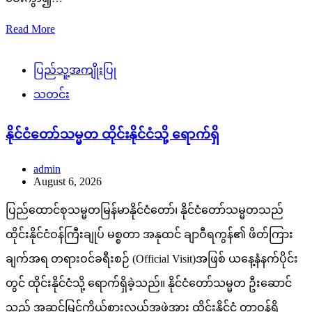
Read More
ပြည်သူ့အကျိုးပြု
သတင်း
နိုင်ငံတော်သမ္မတ ထိုင်းနိုင်ငံသို့ ရောက်ရှိ
admin
August 6, 2026
ပြည်ထောင်စုသမ္မတမြန်မာနိုင်ငံတော်၊ နိုင်ငံတော်သမ္မတသည်
ထိုင်းနိုင်ငံဝန်ကြီးချုပ် မစ္စတာ အနုထင် ချာဝီရကွန်၏ ဖိတ်ကြား
ချက်အရ တရားဝင်ခရီးစဉ် (Official Visit)အဖြစ် ယနေ့နံနက်ပိုင်း
တွင် ထိုင်းနိုင်ငံသို့ ရောက်ရှိခဲ့သည်။ နိုင်ငံတော်သမ္မတ ဦးဆောင်
သည့် အဆင့်မြင့်ကိုယ်စားလှယ်အဖွဲ့အား ထိုင်းနိုင်ငံ တာဝန်ရှိ