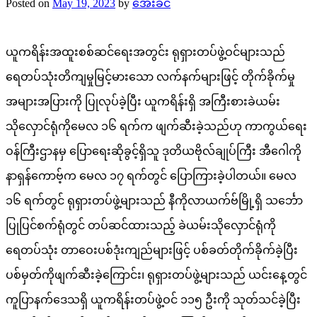
Posted on
May 19, 2023
by
အေးခင်
ယူကရိန်းအထူးစစ်ဆင်ရေးအတွင်း ရုရှားတပ်ဖွဲ့ဝင်များသည်
ရေတပ်သုံးတိကျမှုမြင့်မားသော လက်နက်များဖြင့် တိုက်ခိုက်မှု
အများအပြားကို ပြုလုပ်ခဲ့ပြီး ယူကရိန်းရှိ အကြီးစားခဲယမ်း
သိုလှောင်ရုံကိုမေလ ၁၆ ရက်က ဖျက်ဆီးခဲ့သည်ဟု ကာကွယ်ရေး
ဝန်ကြီးဌာနမှ ပြောရေးဆိုခွင့်ရှိသူ ဒုတိယဗိုလ်ချုပ်ကြီး အီဂေါကို
နာရှန်ကောဗ့်က မေလ ၁၇ ရက်တွင် ပြောကြားခဲ့ပါတယ်။ မေလ
၁၆ ရက်တွင် ရုရှားတပ်ဖွဲ့များသည် နီကိုလာယက်ဗ်မြို့ရှိ သင်္ဘော
ပြုပြင်စက်ရုံတွင် တပ်ဆင်ထားသည့် ခဲယမ်းသိုလှောင်ရုံကို
ရေတပ်သုံး တာဝေးပစ်ဒုံးကျည်များဖြင့် ပစ်ခတ်တိုက်ခိုက်ခဲ့ပြီး
ပစ်မှတ်ကိုဖျက်ဆီးခဲ့ကြောင်း၊ ရုရှားတပ်ဖွဲ့များသည် ယင်းနေ့တွင်
ကူပြာနက်ဒေသရှိ ယူကရိန်းတပ်ဖွဲ့ဝင် ၁၁၅ ဦးကို သုတ်သင်ခဲ့ပြီး