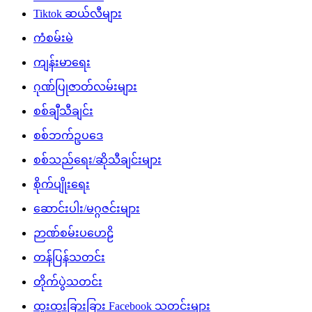
Tiktok ဆယ်လီများ
ကံစမ်းမဲ
ကျန်းမာရေး
ဂုဏ်ပြုဇာတ်လမ်းများ
စစ်ချီသီချင်း
စစ်ဘက်ဥပဒေ
စစ်သည်ရေး/ဆိုသီချင်းများ
စိုက်ပျိုးရေး
ဆောင်းပါး/မဂ္ဂဇင်းများ
ဉာဏ်စမ်းပဟေဠိ
တန်ပြန်သတင်း
တိုက်ပွဲသတင်း
ထူးထူးခြားခြား Facebook သတင်းများ