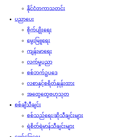
နိုင်ငံတကာသတင်း
ပညာပေး
စိုက်ပျိုးရေး
မွေးမြူရေး
ကျန်းမာရေး
လက်မှုပညာ
စစ်ဘက်ဥပဒေ
လစာနှင့်စရိတ်နှုန်းထား
အထွေထွေဗဟုသုတ
စစ်ချီသီချင်း
စစ်သည်ရေး/ဆိုသီချင်းများ
ရဲစိတ်ရဲမာန်သီချင်းများ
ဖျော်ဖြေရေး