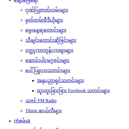
ဂုဏ်ပြုဇာတ်လမ်းများ
မှတ်တမ်းဗီဒီယိုများ
မွေးနေ့ဆုတောင်းများ
သီချင်းတောင်းဆိုခြင်းများ
ဝတ္ထု/ကာတွန်း/ကဗျာများ
ဆောင်းပါး/မဂ္ဂဇင်းများ
ပေါ်ပြူလာသတင်းများ
အနုပညာရှင်သတင်းများ
ထူးထူးခြားခြား Facebook သတင်းများ
သဇင် FM Radio
Tiktok ဆယ်လီများ
ကံစမ်းမဲ