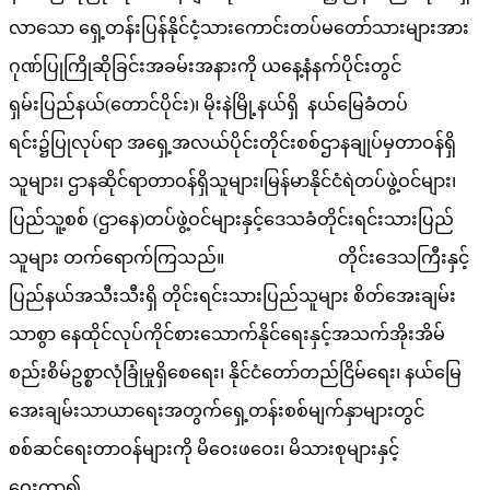
လာသော ရှေ့တန်းပြန်နိုင်ငံ့သားကောင်းတပ်မတော်သားများအား
ဂုဏ်ပြုကြိုဆိုခြင်းအခမ်းအနားကို ယနေ့နံနက်ပိုင်းတွင်
ရှမ်းပြည်နယ်(တောင်ပိုင်း)၊ မိုးနဲမြို့နယ်ရှိ နယ်မြေခံတပ်
ရင်း၌ပြုလုပ်ရာ အရှေ့အလယ်ပိုင်းတိုင်းစစ်ဌာနချုပ်မှတာဝန်ရှိ
သူများ၊ ဌာနဆိုင်ရာတာဝန်ရှိသူများ၊မြန်မာနိုင်ငံရဲတပ်ဖွဲ့ဝင်များ၊
ပြည်သူ့စစ် (ဌာနေ)တပ်ဖွဲ့ဝင်များနှင့်ဒေသခံတိုင်းရင်းသားပြည်
သူများ တက်ရောက်ကြသည်။ တိုင်းဒေသကြီးနှင့်
ပြည်နယ်အသီးသီးရှိ တိုင်းရင်းသားပြည်သူများ စိတ်အေးချမ်း
သာစွာ နေထိုင်လုပ်ကိုင်စားသောက်နိုင်ရေးနှင့်အသက်အိုးအိမ်
စည်းစိမ်ဥစ္စာလုံခြုံမှုရှိစေရေး၊ နိုင်ငံတော်တည်ငြိမ်ရေး၊ နယ်မြေ
အေးချမ်းသာယာရေးအတွက်ရှေ့တန်းစစ်မျက်နှာများတွင်
စစ်ဆင်ရေးတာဝန်များကို မိဝေးဖဝေး၊ မိသားစုများနှင့်
ဝေးကွာ၍…