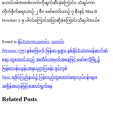
ဟောင်ဝစ်ဇာတစ်လက်ကိုဖျက်ဆီးခဲ့ကြောင်း၊ သံချပ်ကာ
တိုက်ခိုက်ရေးယာဉ် ၂ စီး၊ မော်တော်ယာဉ် ၇ စီးနှင့် Msta-B
Howitzer ၁ ခု ပါဝင်ကြောင်းပြောဆိုခဲ့ကြောင်းသိရပါတယ်။
Posted in
နိုင်ငံတကာသတင်း
,
သတင်း
Post
Previous:
(၇၅) နှစ်မြောက် မြန်မာ-ရုရှား နှစ်နိုင်ငံသံတမန်ဆက်ဆံ
navigation
ရေး ထူထောင်သည့် အထိမ်းအမှတ်အနေဖြင့် မော်စကိုမြို့၌
မြန်မာပန်းယွန်းအနုပညာပြခန်း ဖွင့်လှစ်
Next:
ရခိုင်ပြည်နယ်၌ ပြန်လည်ထူထောင်ရေးလုပ်ငန်းများ
အရှိန်အဟုန်မြှင့်ဆောင်ရွက်နေ
Related Posts