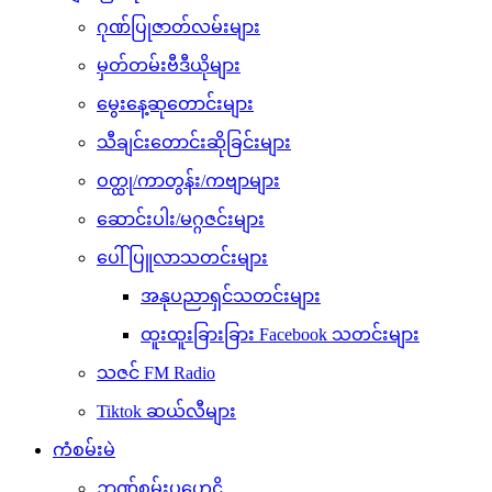
ဂုဏ်ပြုဇာတ်လမ်းများ
မှတ်တမ်းဗီဒီယိုများ
မွေးနေ့ဆုတောင်းများ
သီချင်းတောင်းဆိုခြင်းများ
ဝတ္ထု/ကာတွန်း/ကဗျာများ
ဆောင်းပါး/မဂ္ဂဇင်းများ
ပေါ်ပြူလာသတင်းများ
အနုပညာရှင်သတင်းများ
ထူးထူးခြားခြား Facebook သတင်းများ
သဇင် FM Radio
Tiktok ဆယ်လီများ
ကံစမ်းမဲ
ဉာဏ်စမ်းပဟေဠိ