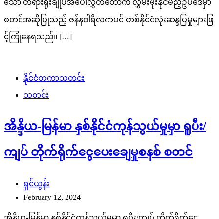
သော တရားရုံးချုပ်အပေါ်လွှတ်တော်က လွှမ်းမိုးနိုင်မည့်ဥပဒေမှာ
စတင်အဆိုပြုသည့် ဇန်နဝါရီလကပင် တစ်နိုင်ငံလုံးဆန္ဒပြမှုများဖြ
င့်ကြုံနေရသည်။ […]
နိုင်ငံတကာသတင်း
သတင်း
အိန္ဒိယ-မြန်မာ နှစ်နိုင်ငံကုန်သွယ်မှုမှာ ရူပီး/
ကျပ် တိုက်ရိုက်ငွေပေးချေမှုစနစ် စတင်
ရှင်ယွန်း
February 12, 2024
အိန္ဒိယ-မြန်မာ နှစ်နိုင်ငံကုန်သွယ်မှုမှာ ရူပီး/ကျပ် တိုက်ရိုက်ငွေ