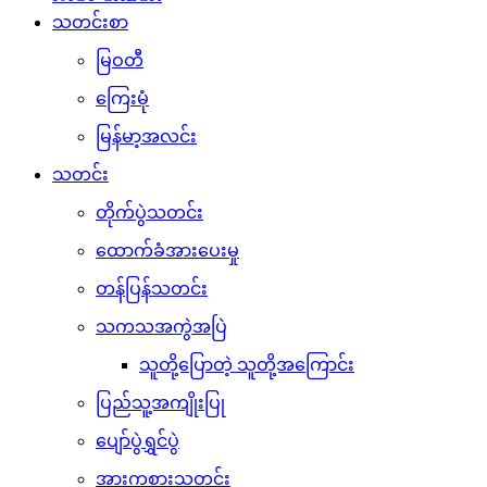
သတင်းစာ
မြဝတီ
ကြေးမုံ
မြန်မာ့အလင်း
သတင်း
တိုက်ပွဲသတင်း
ထောက်ခံအားပေးမှု
တန်ပြန်သတင်း
သကသအကွဲအပြဲ
သူတို့ပြောတဲ့ သူတို့အကြောင်း
ပြည်သူ့အကျိုးပြု
ပျော်ပွဲရွှင်ပွဲ
အားကစားသတင်း