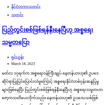
နိုင်ငံတကာသတင်း
သတင်း
ပြည်တွင်းစစ်ဖြစ်ရန်နီးနေပြီဟု အစ္စရေး
သမ္မတပြော
ရှင်ယွန်း
March 18, 2023
မတ်လ ၁၇ရက်က အစ္စရေးဝန်ကြီးချုပ် နေတန်ယာဟု၏ ဥပဒေ
ဆိုင်ရာပြုပြင်ပြောင်းလဲမှုကြောင့် အစ္စရေးနိုင်ငံတစ်ဝှန်းဆန္ဒပြမှု
များဖြစ်နေပြီး ပြည်တွင်းစစ်ဖြစ်ရန်နီးနေပြီဟု အစ္စရေးသမ္မတဟာ
ဇော့ကသတိပေးလိုက်သည်။ နေတန်ယာဟု၏ ဥပဒေပသစ်ဖြစ်