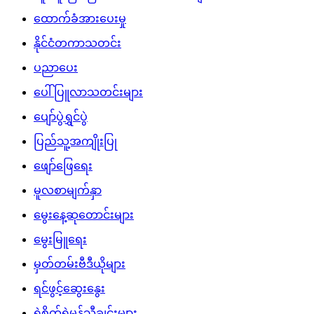
ထောက်ခံအားပေးမှု
နိုင်ငံတကာသတင်း
ပညာပေး
ပေါ်ပြူလာသတင်းများ
ပျော်ပွဲရွှင်ပွဲ
ပြည်သူ့အကျိုးပြု
ဖျော်ဖြေရေး
မူလစာမျက်နှာ
မွေးနေ့ဆုတောင်းများ
မွေးမြူရေး
မှတ်တမ်းဗီဒီယိုများ
ရင်ဖွင့်ဆွေးနွေး
ရဲစိတ်ရဲမန်သီချင်းများ