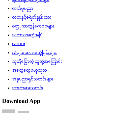
လက်မှုပညာ
လစာနှင့်စရိတ်နှုန်းထား
ဝတ္ထု/ကာတွန်း/ကဗျာများ
သကသအကွဲအပြဲ
သတင်း
သီချင်းတောင်းဆိုခြင်းများ
သူတို့ပြောတဲ့ သူတို့အကြောင်း
အထွေထွေဗဟုသုတ
အနုပညာရှင်သတင်းများ
အားကစားသတင်း
Download App