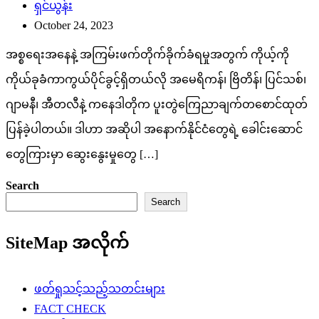
ရှင်ယွန်း
October 24, 2023
အစ္စရေးအနေနဲ့ အကြမ်းဖက်တိုက်ခိုက်ခံရမှုအတွက် ကိုယ့်ကို
ကိုယ်ခုခံကာကွယ်ပိုင်ခွင့်ရှိတယ်လို အမေရိကန်၊ ဗြိတိန်၊ ပြင်သစ်၊
ဂျာမနီ၊ အီတလီနဲ့ ကနေဒါတိုက ပူးတွဲကြေညာချက်တစောင်ထုတ်
ပြန်ခဲ့ပါတယ်။ ဒါဟာ အဆိုပါ အနောက်နိုင်ငံတွေရဲ့ ခေါင်းဆောင်
တွေကြားမှာ ဆွေးနွေးမှုတွေ […]
Search
Search
SiteMap အလိုက်
ဖတ်ရှုသင့်သည့်သတင်းများ
FACT CHECK