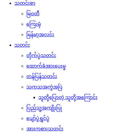
သတင်းစာ
မြဝတီ
ကြေးမုံ
မြန်မာ့အလင်း
သတင်း
တိုက်ပွဲသတင်း
ထောက်ခံအားပေးမှု
တန်ပြန်သတင်း
သကသအကွဲအပြဲ
သူတို့ပြောတဲ့ သူတို့အကြောင်း
ပြည်သူ့အကျိုးပြု
ပျော်ပွဲရွှင်ပွဲ
အားကစားသတင်း