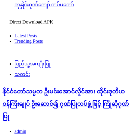
တုနှိုင်းဂုဏ်ကျော် တပ်မတော်
Direct Download APK
Latest Posts
Trending Posts
ပြည်သူ့အကျိုးပြု
သတင်း
နိုင်ငံတော်သမ္မတ ဦးမင်းအောင်လှိုင်အား ထိုင်းဒုတိယ
ဝန်ကြီးချုပ် ဦးဆောင်၍ ဂုဏ်ပြုတပ်ဖွဲ့ဖြင့် ကြိုဆိုဂုဏ်
ပြု
admin