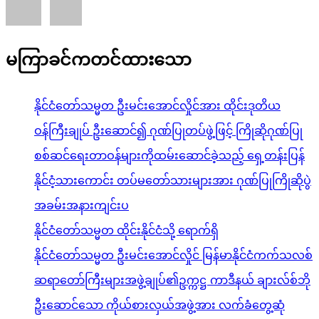
မကြာခင်ကတင်ထားသော
နိုင်ငံတော်သမ္မတ ဦးမင်းအောင်လှိုင်အား ထိုင်းဒုတိယ
ဝန်ကြီးချုပ် ဦးဆောင်၍ ဂုဏ်ပြုတပ်ဖွဲ့ဖြင့် ကြိုဆိုဂုဏ်ပြု
စစ်ဆင်ရေးတာဝန်များကိုထမ်းဆောင်ခဲ့သည့် ရှေ့တန်းပြန်
နိုင်ငံ့သားကောင်း တပ်မတော်သားများအား ဂုဏ်ပြုကြိုဆိုပွဲ
အခမ်းအနားကျင်းပ
နိုင်ငံတော်သမ္မတ ထိုင်းနိုင်ငံသို့ ရောက်ရှိ
နိုင်ငံတော်သမ္မတ ဦးမင်းအောင်လှိုင် မြန်မာနိုင်ငံကက်သလစ်
ဆရာတော်ကြီးများအဖွဲ့ချုပ်၏ဥက္ကဋ္ဌ ကာဒီနယ် ချားလ်စ်ဘို
ဦးဆောင်သော ကိုယ်စားလှယ်အဖွဲ့အား လက်ခံတွေ့ဆုံ