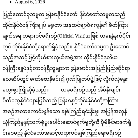
August 6, 2026
ပြည်ထောင်စုသမ္မတမြန်မာနိုင်ငံတော်၊ နိုင်ငံတော်သမ္မတသည်
ထိုင်းနိုင်ငံဝန်ကြီးချုပ် မစ္စတာ အနုထင်ချာဝီရကွန်၏ ဖိတ်ကြား
ချက်အရ တရားဝင်ခရီးစဉ်(Official Visit)အဖြစ် ယနေ့နံနက်ပိုင်း
တွင် ထိုင်းနိုင်ငံသို့ရောက်ရှိခဲ့သည်။ နိုင်ငံတော်သမ္မတ ဦးဆောင်
သည့်အဆင့်မြင့်ကိုယ်စားလှယ်အဖွဲ့အား ထိုင်းနိုင်ငံဒုတိယ
ဝန်ကြီးချုပ်နှင့်တာဝန်ရှိသူများက ဒွန်မောင်းအပြည်ပြည်ဆိုင်ရာ
လေဆိပ်တွင် ကော်ဇောနီခင်း၍ ဂုဏ်ပြုတပ်ဖွဲ့ဖြင့် လှိုက်လှဲနွေး
ထွေးစွာကြိုဆိုခဲ့သည်။ ယခုခရီးစဉ်သည် အိမ်နီးချင်း
မိတ်ဆွေနိုင်ငံများဖြစ်သည့် မြန်မာနှင့်ထိုင်းနိုင်ငံတို့အကြား
အစဉ်အလာကောင်းမွန်သော ချစ်ကြည်ရင်းနှီးမှု၊ အပြန်အလှန်
ယုံကြည်မှုနှင့်ဘက်စုံပူးပေါင်းဆောင်ရွက်မှုတို့ကို ပိုမိုခိုင်မာနက်ရှိ
င်းစေမည့် နိုင်ငံတော်အဆင့်တရားဝင်ချစ်ကြည်ရေးခရီးစဉ်