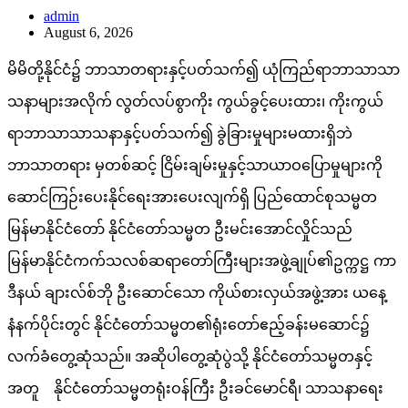
admin
August 6, 2026
မိမိတို့နိုင်ငံ၌ ဘာသာတရားနှင့်ပတ်သက်၍ ယုံကြည်ရာဘာသာသာ
သနာများအလိုက် လွတ်လပ်စွာကိုး ကွယ်ခွင့်ပေးထား၊ ကိုးကွယ်
ရာဘာသာသာသနာနှင့်ပတ်သက်၍ ခွဲခြားမှုများမထားရှိဘဲ
ဘာသာတရား မှတစ်ဆင့် ငြိမ်းချမ်းမှုနှင့်သာယာဝပြောမှုများကို
ဆောင်ကြဉ်းပေးနိုင်ရေးအားပေးလျက်ရှိ ပြည်ထောင်စုသမ္မတ
မြန်မာနိုင်ငံတော်‌ နိုင်ငံတော်သမ္မတ ဦးမင်းအောင်လှိုင်သည်
မြန်မာနိုင်ငံကက်သလစ်ဆရာတော်ကြီးများအဖွဲ့ချုပ်၏ဥက္ကဋ္ဌ ကာ
ဒီနယ် ချားလ်စ်ဘို ဦးဆောင်သော ကိုယ်စားလှယ်အဖွဲ့အား ယနေ့
နံနက်ပိုင်းတွင် နိုင်ငံတော်သမ္မတ၏ရုံးတော်ဧည့်ခန်းမဆောင်၌
လက်ခံတွေ့ဆုံသည်။ အဆိုပါတွေ့ဆုံပွဲသို့ နိုင်ငံတော်သမ္မတနှင့်
အတူ နိုင်ငံတော်သမ္မတရုံးဝန်ကြီး ဦးခင်မောင်ရီ၊ သာသနာရေး