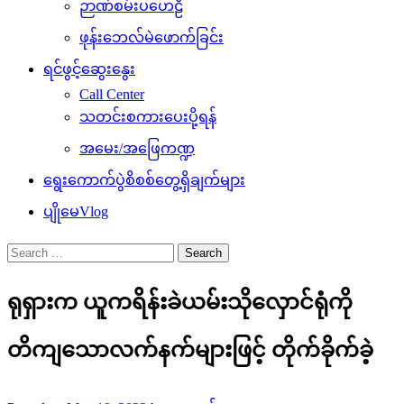
ဉာဏ်စမ်းပဟေဠိ
ဖုန်းဘေလ်မဲဖောက်ခြင်း
ရင်ဖွင့်ဆွေးနွေး
Call Center
သတင်းစကားပေးပို့ရန်
အမေး/အဖြေကဏ္ဍ
ရွေးကောက်ပွဲစိစစ်တွေ့ရှိချက်များ
ပျိုမေVlog
Search
for:
ရုရှားက ယူကရိန်းခဲယမ်းသိုလှောင်ရုံကို
တိကျသောလက်နက်များဖြင့် တိုက်ခိုက်ခဲ့