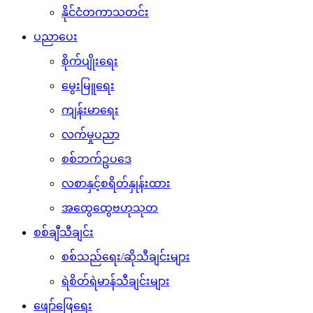
နိုင်ငံတကာသတင်း
ပညာပေး
စိုက်ပျိုးရေး
မွေးမြူရေး
ကျန်းမာရေး
လက်မှုပညာ
စစ်ဘက်ဥပဒေ
လစာနှင့်စရိတ်နှုန်းထား
အထွေထွေဗဟုသုတ
စစ်ချီသီချင်း
စစ်သည်ရေး/ဆိုသီချင်းများ
ရဲစိတ်ရဲမာန်သီချင်းများ
ဖျော်ဖြေရေး