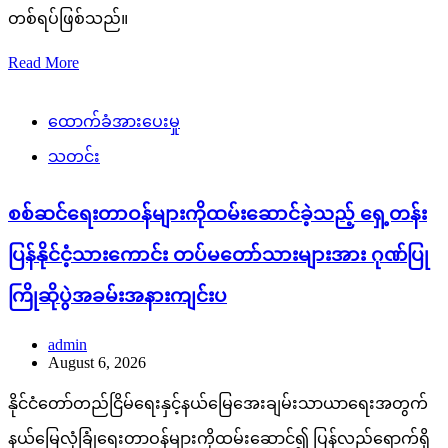
တစ်ရပ်ဖြစ်သည်။
Read More
ထောက်ခံအားပေးမှု
သတင်း
စစ်ဆင်ရေးတာဝန်များကိုထမ်းဆောင်ခဲ့သည့် ရှေ့တန်း
ပြန်နိုင်ငံ့သားကောင်း တပ်မတော်သားများအား ဂုဏ်ပြု
ကြိုဆိုပွဲအခမ်းအနားကျင်းပ
admin
August 6, 2026
နိုင်ငံတော်တည်ငြိမ်ရေးနှင့်နယ်မြေအေးချမ်းသာယာရေးအတွက်
နယ်မြေလုံခြုံရေးတာဝန်များကိုထမ်းဆောင်၍ ပြန်လည်ရောက်ရှိ