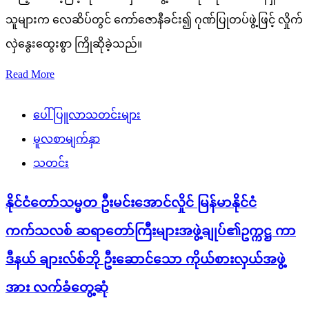
သူများက လေဆိပ်တွင် ကော်ဇောနီခင်း၍ ဂုဏ်ပြုတပ်ဖွဲ့ဖြင့် လှိုက်
လှဲနွေးထွေးစွာ ကြိုဆိုခဲ့သည်။
Read More
ပေါ်ပြူလာသတင်းများ
မူလစာမျက်နှာ
သတင်း
နိုင်ငံတော်သမ္မတ ဦးမင်းအောင်လှိုင် မြန်မာနိုင်ငံ
ကက်သလစ် ဆရာတော်ကြီးများအဖွဲ့ချုပ်၏ဥက္ကဋ္ဌ ကာ
ဒီနယ် ချားလ်စ်ဘို ဦးဆောင်သော ကိုယ်စားလှယ်အဖွဲ့
အား လက်ခံတွေ့ဆုံ