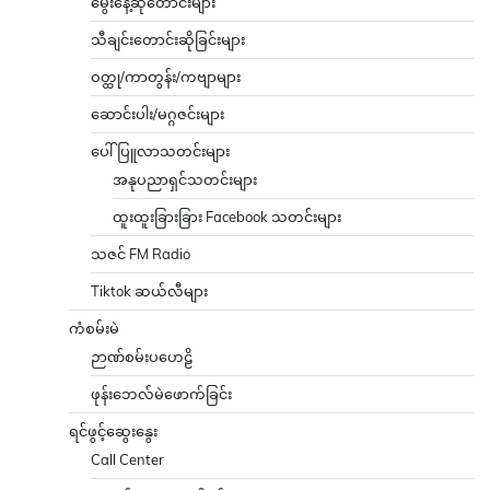
မွေးနေ့ဆုတောင်းများ
သီချင်းတောင်းဆိုခြင်းများ
ဝတ္ထု/ကာတွန်း/ကဗျာများ
ဆောင်းပါး/မဂ္ဂဇင်းများ
ပေါ်ပြူလာသတင်းများ
အနုပညာရှင်သတင်းများ
ထူးထူးခြားခြား Facebook သတင်းများ
သဇင် FM Radio
Tiktok ဆယ်လီများ
ကံစမ်းမဲ
ဉာဏ်စမ်းပဟေဠိ
ဖုန်းဘေလ်မဲဖောက်ခြင်း
ရင်ဖွင့်ဆွေးနွေး
Call Center