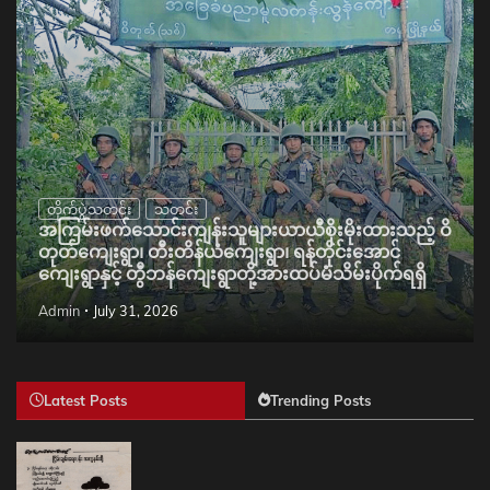
တိုက်ပွဲသတင်း
သတင်း
အကြမ်းဖက်သောင်းကျန်းသူများယာယီစိုးမိုးထားသည့် ဝိ
တုတ်ကျေးရွာ၊ တီးတိန်ယံကျေးရွာ၊ ရန်တိုင်းအောင်
ကျေးရွာနှင့် တွီဘန်ကျေးရွာတို့အားထပ်မံသိမ်းပိုက်ရရှိ
Admin
July 31, 2026
Latest Posts
Trending Posts