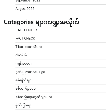
September 2022
August 2022
Categories များကဏ္ဍအလိုက်
CALL CENTER
FACT CHECK
Tiktok ဆယ်လီများ
ကံစမ်းမဲ
ကျန်းမာရေး
ဂုဏ်ပြုဇာတ်လမ်းများ
စစ်ချီသီချင်း
စစ်ဘက်ဥပဒေ
စစ်သည်ရေး/ဆိုသီချင်းများ
စိုက်ပျိုးရေး