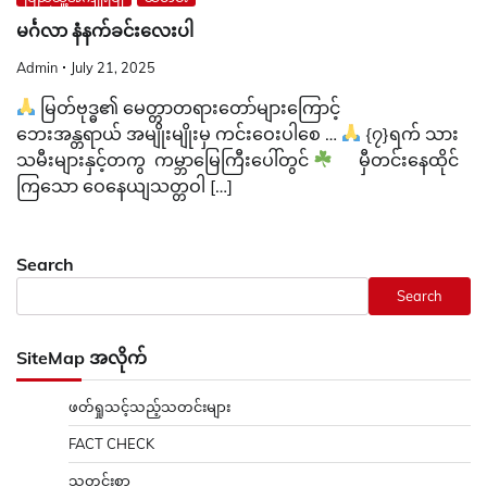
မင်္ဂလာ နံနက်ခင်းလေးပါ
Admin
July 21, 2025
မြတ်ဗုဒ္ဓ၏ မေတ္တာတရားတော်များကြောင့်
ဘေးအန္တရာယ် အမျိုးမျိုးမှ ကင်းဝေးပါစေ …
{၇}ရက် သား
သမီးများနှင့်တကွ ကမ္ဘာမြေကြီးပေါ်တွင်
မှီတင်းနေထိုင်
ကြသော ဝေနေယျသတ္တဝါ […]
Search
Search
SiteMap အလိုက်
ဖတ်ရှုသင့်သည့်သတင်းများ
FACT CHECK
သတင်းစာ