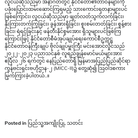
လူငယ်ဆိုသည်မှာ အနာဂတ်တွင် နိုင်ငံတော်၏တာဝန်များကို
ပခုံးပြောင်းထမ်းဆောင်ကြရမည့် သားကောင်းရတနာများပင်
ဖြစ်ကြောင်း၊ လူငယ်ဆိုသည်မှာ ဖျတ်လတ်သွက်လက်ခြင်း၊
နိုးကြားတက်ကြွခြင်း၊ ခွန်အားရှိခြင်း၊ စူးစမ်းတတ်ခြင်း၊ စွန့်စား
ခြင်း၊ ရဲရင့်ခြင်းနှင့် ဖန်တီးနိုင်စွမ်းအား ရှိသူများပင်ဖြစ်ကြ
ကြောင်းဖြင့် နိုင်ငံတော်စီမံအုပ်ချုပ်ရေးကောင်စီဥက္ကဋ္ဌ
နိုင်ငံတော်ဝန်ကြီးချုပ် ဗိုလ်ချုပ်မှူးကြီး မင်းအောင်လှိုင်သည်
၂၀၂၂-၂၀၂၃ ပညာသင်နှစ် လူရည်ချွန်မောင်မယ်များအား
ဧပြီလ ၂၆ ရက်တွင် နေပြည်တော်ရှိ မြန်မာအပြည်ပြည်ဆိုင်ရာ
ကွန်ဗင်းရှင်းဗဟိုဌာန-၂ (MICC-II)၌ တွေ့ဆုံ၍ ဩဝါဒစကား
မြွက်ကြားခဲ့ပါတယ်..။
Posted in
ပြည်သူ့အကျိုးပြု
,
သတင်း