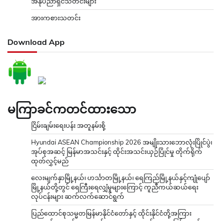
အနုပညာရှင်သတင်းများ
အားကစားသတင်း
Download App
မကြာခင်ကတင်ထားသော
ငြိမ်းချမ်းရေးပန်း အတူနမ်းစို့
Hyundai ASEAN Championship 2026 အမျိုးသားဘောလုံးပြိုင်ပွဲ၊
အုပ်စုအဆင့် မြန်မာအသင်းနှင့် ထိုင်းအသင်းယှဉ်ပြိုင်မှု တိုက်ရိုက်
ထုတ်လွှင့်မည်
လေးမျက်နှာမြို့နယ်၊ ဟင်္သာတမြို့နယ်၊ ရေကြည်မြို့နယ်နှင့်ကျုံပျော်
မြို့နယ်တို့တွင် ရေကြီးရေလျှံမှုများကြောင့် ကူညီကယ်ဆယ်ရေး
လုပ်ငန်းများ ဆက်လက်ဆောင်ရွက်
ပြည်ထောင်စုသမ္မတမြန်မာနိုင်ငံတော်နှင့် ထိုင်းနိုင်ငံတို့အကြား