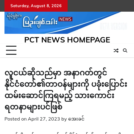
Skip
Saturday, August 8, 2026
to
content
PCT NEWS HOMEPAGE
လူငယ်ဆိုသည်မှာ အနာဂတ်တွင်
နိုင်ငံတော်၏တာဝန်များကို ပခုံးပြောင်း
ထမ်းဆောင်ကြရမည့် သားကောင်း
ရတနာများပင်ဖြစ်
Posted on
April 27, 2023
by
အေးခင်