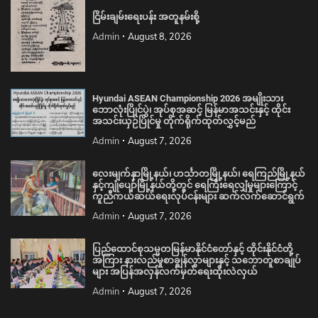
ငြိမ်းချမ်းရေးပန်း အတူနမ်းစို့
Admin
August 8, 2026
Hyundai ASEAN Championship 2026 အမျိုးသား
ဘောလုံးပြိုင်ပွဲ၊ အုပ်စုအဆင့် မြန်မာအသင်းနှင့် ထိုင်း
အသင်းယှဉ်ပြိုင်မှု တိုက်ရိုက်ထုတ်လွှင့်မည်
Admin
August 7, 2026
လေးမျက်နှာမြို့နယ်၊ ဟင်္သာတမြို့နယ်၊ ရေကြည်မြို့နယ်
နှင့်ကျုံပျော်မြို့နယ်တို့တွင် ရေကြီးရေလျှံမှုများကြောင့်
ကူညီကယ်ဆယ်ရေးလုပ်ငန်းများ ဆက်လက်ဆောင်ရွက်
Admin
August 7, 2026
ပြည်ထောင်စုသမ္မတမြန်မာနိုင်ငံတော်နှင့် ထိုင်းနိုင်ငံတို့
အကြား နားလည်မှုစာချွန်လွှာများနှင့် သဘောတူစာချုပ်
များ အပြန်အလှန်လက်မှတ်ရေးထိုးလဲလှယ်
Admin
August 7, 2026