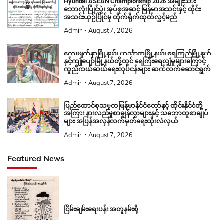
Hyundai ASEAN Championship 2026 အမျိုးသား
ဘောလုံးပြိုင်ပွဲ၊ အုပ်စုအဆင့် မြန်မာအသင်းနှင့် ထိုင်း
အသင်းယှဉ်ပြိုင်မှု တိုက်ရိုက်ထုတ်လွှင့်မည်
Admin
August 7, 2026
လေးမျက်နှာမြို့နယ်၊ ဟင်္သာတမြို့နယ်၊ ရေကြည်မြို့နယ်
နှင့်ကျုံပျော်မြို့နယ်တို့တွင် ရေကြီးရေလျှံမှုများကြောင့်
ကူညီကယ်ဆယ်ရေးလုပ်ငန်းများ ဆက်လက်ဆောင်ရွက်
Admin
August 7, 2026
ပြည်ထောင်စုသမ္မတမြန်မာနိုင်ငံတော်နှင့် ထိုင်းနိုင်ငံတို့
အကြား နားလည်မှုစာချွန်လွှာများနှင့် သဘောတူစာချုပ်
များ အပြန်အလှန်လက်မှတ်ရေးထိုးလဲလှယ်
Admin
August 7, 2026
Featured News
ငြိမ်းချမ်းရေးပန်း အတူနမ်းစို့