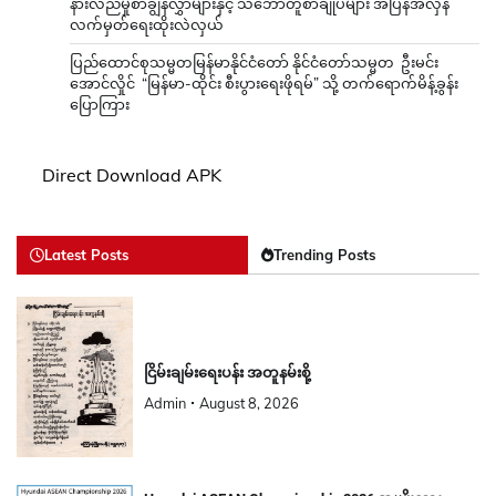
နားလည်မှုစာချွန်လွှာများနှင့် သဘောတူစာချုပ်များ အပြန်အလှန်
လက်မှတ်ရေးထိုးလဲလှယ်
ပြည်ထောင်စုသမ္မတမြန်မာနိုင်ငံတော် နိုင်ငံတော်သမ္မတ ဦးမင်း
အောင်လှိုင် “မြန်မာ-ထိုင်း စီးပွားရေးဖိုရမ်” သို့ တက်ရောက်မိန့်ခွန်း
ပြောကြား
Direct Download APK
Latest Posts
Trending Posts
ငြိမ်းချမ်းရေးပန်း အတူနမ်းစို့
Admin
August 8, 2026