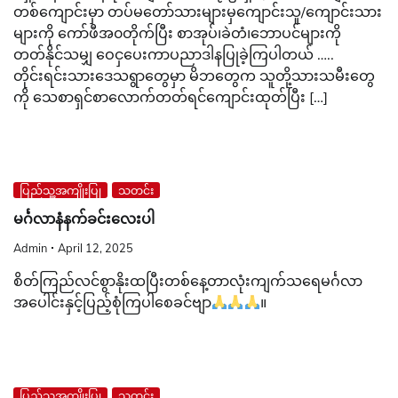
တစ်ကျောင်းမှာ တပ်မတော်သားများမှကျောင်းသူ/ကျောင်းသား
များကို ကော်ဖီအ၀တိုက်ပြီး စာအုပ်၊ခဲတံ၊ဘောပင်များကို
တတ်နိုင်သမျှ ဝေငှပေးကာပညာဒါနပြုခဲ့ကြပါတယ် …..
တိုင်းရင်းသားဒေသရွာတွေမှာ မိဘတွေက သူတို့သားသမီးတွေ
ကို သေစာရှင်စာလောက်တတ်ရင်ကျောင်းထုတ်ပြီး […]
ပြည်သူ့အကျိုးပြု
သတင်း
မင်္ဂလာနံနက်ခင်းလေးပါ
Admin
April 12, 2025
စိတ်ကြည်လင်စွာနိုးထပြီးတစ်နေ့တာလုံးကျက်သရေမင်္ဂလာ
အပေါင်းနှင့်ပြည့်စုံကြပါစေခင်ဗျာ
။
ပြည်သူ့အကျိုးပြု
သတင်း