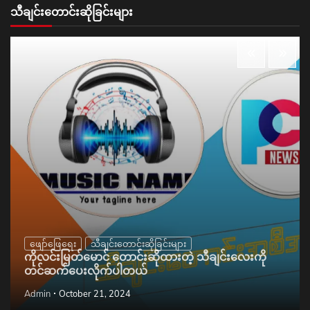
သီချင်းတောင်းဆိုခြင်းများ
ဖျော်ဖြေရေး
သီချင်းတောင်းဆိုခြင်းများ
ကိုလင်းမြတ်မောင် တောင်းဆိုထားတဲ့ သီချင်းလေးကို
တင်ဆက်ပေးလိုက်ပါတယ်
Admin
October 21, 2024