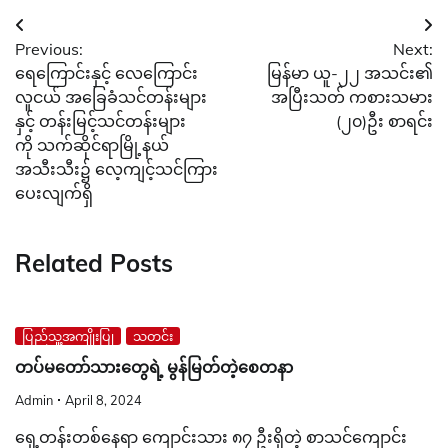
Post
Previous:
Next:
navigation
ရေကြောင်းနှင့် လေကြောင်း
မြန်မာ ယူ-၂၂ အသင်း၏
လူငယ် အခြေခံသင်တန်းများ
အပြီးသတ် ကစားသမား
နှင့် တန်းမြင့်သင်တန်းများ
(၂၀)ဦး စာရင်း
ကို သက်ဆိုင်ရာမြို့နယ်
အသီးသီး၌ လေ့ကျင့်သင်ကြား
ပေးလျက်ရှိ
Related Posts
ပြည်သူ့အကျိုးပြု
သတင်း
တပ်မတော်သားတွေရဲ့ မွန်မြတ်တဲ့စေတနာ
Admin
April 8, 2024
ရှေ့တန်းတစ်နေရာ ကျောင်းသား ၈၇ ဦးရှိတဲ့ စာသင်ကျောင်း