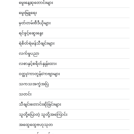
မွေးနေ့ဆုတောင်းများ
မွေးမြူရေး
မှတ်တမ်းဗီဒီယိုများ
ရင်ဖွင့်ဆွေးနွေး
ရဲစိတ်ရဲမန်သီချင်းများ
လက်မှုပညာ
လစာနှင့်စရိတ်နှုန်းထား
ဝတ္ထု/ကာတွန်း/ကဗျာများ
သကသအကွဲအပြဲ
သတင်း
သီချင်းတောင်းဆိုခြင်းများ
သူတို့ပြောတဲ့ သူတို့အကြောင်း
အထွေထွေဗဟုသုတ