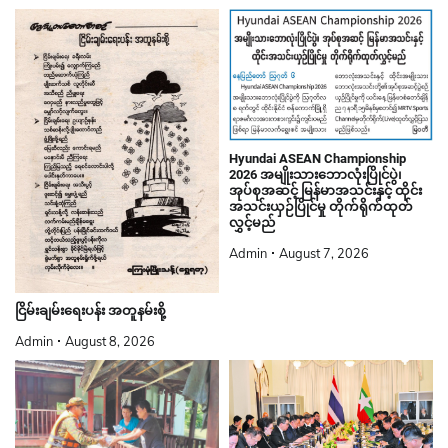
Hyundai ASEAN Championship
2026 အမျိုးသားဘောလုံးပြိုင်ပွဲ၊
အုပ်စုအဆင့် မြန်မာအသင်းနှင့် ထိုင်း
အသင်းယှဉ်ပြိုင်မှု တိုက်ရိုက်ထုတ်
လွှင့်မည်
Admin
August 7, 2026
ငြိမ်းချမ်းရေးပန်း အတူနမ်းစို့
Admin
August 8, 2026