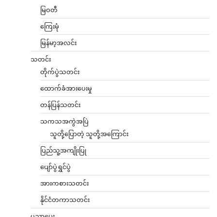
မြဝတီ
ကြေးမုံ
မြန်မာ့အလင်း
သတင်း
တိုက်ပွဲသတင်း
ထောက်ခံအားပေးမှု
တန်ပြန်သတင်း
သကသအကွဲအပြဲ
သူတို့ပြောတဲ့ သူတို့အကြောင်း
ပြည်သူ့အကျိုးပြု
ပျော်ပွဲရွှင်ပွဲ
အားကစားသတင်း
နိုင်ငံတကာသတင်း
ပညာပေး