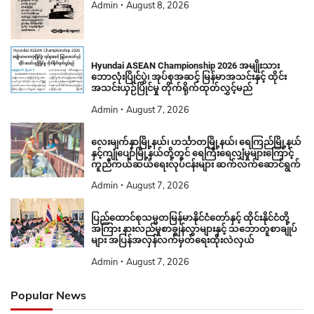
Admin
August 8, 2026
Hyundai ASEAN Championship 2026 အမျိုးသား
ဘောလုံးပြိုင်ပွဲ၊ အုပ်စုအဆင့် မြန်မာအသင်းနှင့် ထိုင်း
အသင်းယှဉ်ပြိုင်မှု တိုက်ရိုက်ထုတ်လွှင့်မည်
Admin
August 7, 2026
လေးမျက်နှာမြို့နယ်၊ ဟင်္သာတမြို့နယ်၊ ရေကြည်မြို့နယ်
နှင့်ကျုံပျော်မြို့နယ်တို့တွင် ရေကြီးရေလျှံမှုများကြောင့်
ကူညီကယ်ဆယ်ရေးလုပ်ငန်းများ ဆက်လက်ဆောင်ရွက်
Admin
August 7, 2026
ပြည်ထောင်စုသမ္မတမြန်မာနိုင်ငံတော်နှင့် ထိုင်းနိုင်ငံတို့
အကြား နားလည်မှုစာချွန်လွှာများနှင့် သဘောတူစာချုပ်
များ အပြန်အလှန်လက်မှတ်ရေးထိုးလဲလှယ်
Admin
August 7, 2026
Popular News