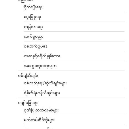
စိုက်ပျိုးရေး
မွေးမြူရေး
ကျန်းမာရေး
လက်မှုပညာ
စစ်ဘက်ဥပဒေ
လစာနှင့်စရိတ်နှုန်းထား
အထွေထွေဗဟုသုတ
စစ်ချီသီချင်း
စစ်သည်ရေး/ဆိုသီချင်းများ
ရဲစိတ်ရဲမာန်သီချင်းများ
ဖျော်ဖြေရေး
ဂုဏ်ပြုဇာတ်လမ်းများ
မှတ်တမ်းဗီဒီယိုများ