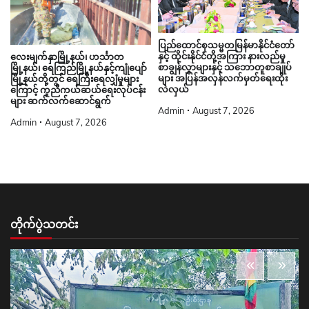
ပြည်ထောင်စုသမ္မတမြန်မာနိုင်ငံတော်
နှင့် ထိုင်းနိုင်ငံတို့အကြား နားလည်မှု
လေးမျက်နှာမြို့နယ်၊ ဟင်္သာတ
စာချွန်လွှာများနှင့် သဘောတူစာချုပ်
မြို့နယ်၊ ရေကြည်မြို့နယ်နှင့်ကျုံပျော်
များ အပြန်အလှန်လက်မှတ်ရေးထိုး
မြို့နယ်တို့တွင် ရေကြီးရေလျှံမှုများ
လဲလှယ်
ကြောင့် ကူညီကယ်ဆယ်ရေးလုပ်ငန်း
များ ဆက်လက်ဆောင်ရွက်
Admin
August 7, 2026
Admin
August 7, 2026
တိုက်ပွဲသတင်း