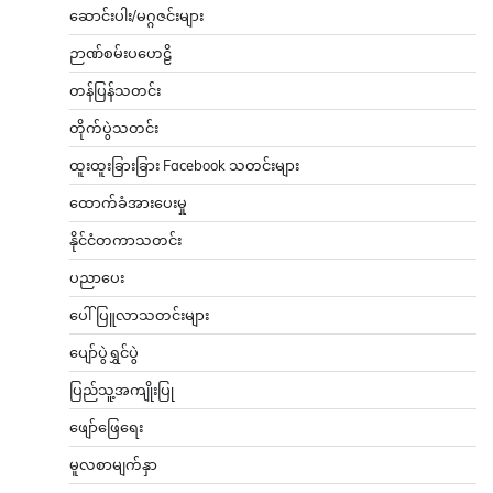
ဆောင်းပါး/မဂ္ဂဇင်းများ
ဉာဏ်စမ်းပဟေဠိ
တန်ပြန်သတင်း
တိုက်ပွဲသတင်း
ထူးထူးခြားခြား Facebook သတင်းများ
ထောက်ခံအားပေးမှု
နိုင်ငံတကာသတင်း
ပညာပေး
ပေါ်ပြူလာသတင်းများ
ပျော်ပွဲရွှင်ပွဲ
ပြည်သူ့အကျိုးပြု
ဖျော်ဖြေရေး
မူလစာမျက်နှာ