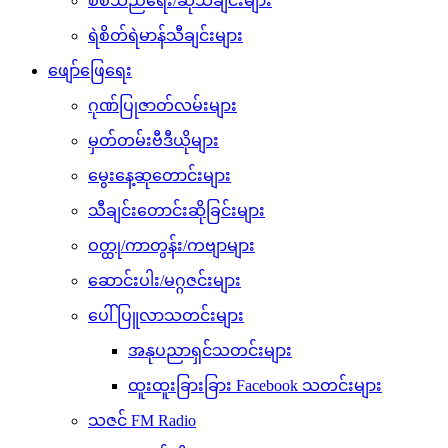
စစ်သည်ရေး/ဆိုသီချင်းများ
ရဲစိတ်ရဲမာန်သီချင်းများ
ဖျော်ဖြေရေး
ဂုဏ်ပြုဇာတ်လမ်းများ
မှတ်တမ်းဗီဒီယိုများ
မွေးနေ့ဆုတောင်းများ
သီချင်းတောင်းဆိုခြင်းများ
ဝတ္ထု/ကာတွန်း/ကဗျာများ
ဆောင်းပါး/မဂ္ဂဇင်းများ
ပေါ်ပြူလာသတင်းများ
အနုပညာရှင်သတင်းများ
ထူးထူးခြားခြား Facebook သတင်းများ
သဇင် FM Radio