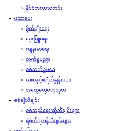
နိုင်ငံတကာသတင်း
ပညာပေး
စိုက်ပျိုးရေး
မွေးမြူရေး
ကျန်းမာရေး
လက်မှုပညာ
စစ်ဘက်ဥပဒေ
လစာနှင့်စရိတ်နှုန်းထား
အထွေထွေဗဟုသုတ
စစ်ချီသီချင်း
စစ်သည်ရေး/ဆိုသီချင်းများ
ရဲစိတ်ရဲမာန်သီချင်းများ
ဖျော်ဖြေရေး