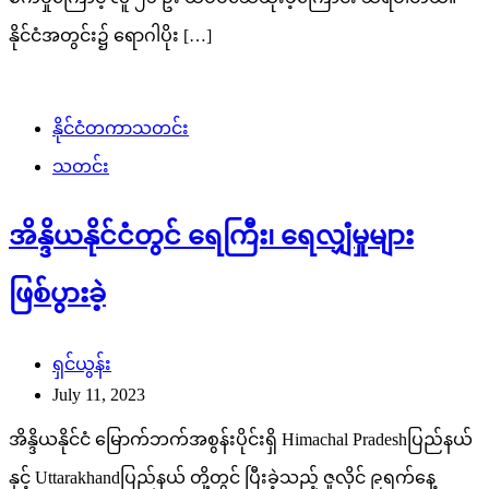
နိုင်ငံအတွင်း၌ ရောဂါပိုး […]
နိုင်ငံတကာသတင်း
သတင်း
အိန္ဒိယနိုင်ငံတွင် ရေကြီး၊ ရေလျှံမှုများ
ဖြစ်ပွားခဲ့
ရှင်ယွန်း
July 11, 2023
အိန္ဒိယနိုင်ငံ မြောက်ဘက်အစွန်းပိုင်းရှိ Himachal Pradeshပြည်နယ်
နှင့် Uttarakhandပြည်နယ် တို့တွင် ပြီးခဲ့သည့် ဇူလိုင် ၉ရက်နေ့