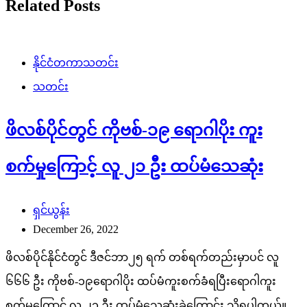
Related Posts
နိုင်ငံတကာသတင်း
သတင်း
ဖိလစ်ပိုင်တွင် ကိုဗစ်-၁၉ ရောဂါပိုး ကူး
စက်မှုကြောင့် လူ ၂၁ ဦး ထပ်မံသေဆုံး
ရှင်ယွန်း
December 26, 2022
ဖိလစ်ပိုင်နိုင်ငံတွင် ဒီဇင်ဘာ၂၅ ရက် တစ်ရက်တည်းမှာပင် လူ
၆၆၆ ဦး ကိုဗစ်-၁၉ရောဂါပိုး ထပ်မံကူးစက်ခံရပြီးရောဂါကူး
စက်မှုကြောင့် လူ ၂၁ ဦး ထပ်မံသေဆုံးခဲ့ကြောင်း သိရပါတယ်။