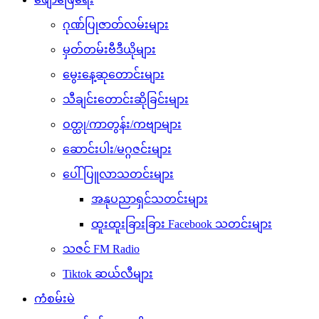
ဂုဏ်ပြုဇာတ်လမ်းများ
မှတ်တမ်းဗီဒီယိုများ
မွေးနေ့ဆုတောင်းများ
သီချင်းတောင်းဆိုခြင်းများ
ဝတ္ထု/ကာတွန်း/ကဗျာများ
ဆောင်းပါး/မဂ္ဂဇင်းများ
ပေါ်ပြူလာသတင်းများ
အနုပညာရှင်သတင်းများ
ထူးထူးခြားခြား Facebook သတင်းများ
သဇင် FM Radio
Tiktok ဆယ်လီများ
ကံစမ်းမဲ