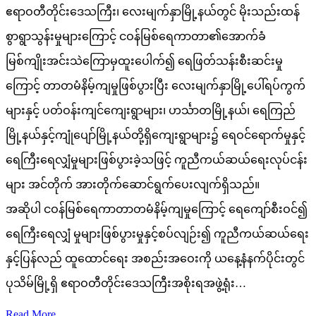
ဧရာဝတီတိုင်းဒေသကြီး၊ လေးမျက်နှာမြို့နယ်တွင် မိုးသည်းထန်
စွာရွာသွန်းမှုများကြောင့် ငဝန်မြစ်ရေကာတာ၏အောက်ခံ
မြစ်ကျိုးအင်းသဲကြောမှထူးပေါက်၍ ရေဖြတ်သန်းစီးဆင်းမှု
ကြောင့် တာတမံနိမ့်ကျမှုဖြစ်ပွားပြီး လေးမျက်နှာမြို့ပေါ်ရပ်ကွက်
များနှင့် ပတ်ဝန်းကျင်ကျေးရွာများ၊ ဟင်္သာတမြို့နယ်၊ ရေကြည်
မြို့နယ်နှင့်ကျုံပျော်မြို့နယ်တို့ရှိကျေးရွာများ၌ ရေဝင်ရောက်မှုနှင့်
ရေကြီးရေလျှံမှုများဖြစ်ပွားခဲ့သဖြင့် ကူညီကယ်ဆယ်ရေးလုပ်ငန်း
များ အင်တိုက် အားတိုက်ဆောင်ရွက်ပေးလျက်ရှိသည်။
အဆိုပါ ငဝန်မြစ်ရေကာတာတမံနိမ့်ကျမှုကြောင့် ရေကျော်စီးဝင်၍
ရေကြီးရေလျှံ မှုများဖြစ်ပွားမှုနှင့်စပ်လျဉ်း၍ ကူညီကယ်ဆယ်ရေး
နှင့်ပြန်လည် ထူထောင်ရေး အစည်းအဝေးကို ယနေ့နံနက်ပိုင်းတွင်
ပုသိမ်မြို့ရှိ ဧရာဝတီတိုင်းဒေသကြီးအစိုးရအဖွဲ့ရုံး…
Read More