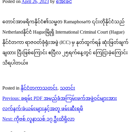
Posted on
April 26, 2023
by
အေးခင်
တောင်အာဖရိကနိုင်ငံ၏သမ္မတ Ramaphosaက ၎င်းတိုနိုင်ငံသည်
Netherlandနိုင်ငံ Hagueမြိုရှိ International Criminal Court (Hague)
နိုင်ငံတကာ ရာဇ၀တ်ခုံရုံးအဖွဲ (ICC) မှ နုတ်ထွက်ရန် ဆုံးဖြတ်ချက်
ချထား ပြီးဖြစ်ကြောင်း ဧပြီလ ၂၅ရက်နေ့တွင် ကြေငြာခဲ့ကြောင်း
သိရပါတယ်။
Posted in
နိုင်ငံတကာသတင်း
,
သတင်း
Post
Previous:
ခရမ်း PDF အမည်ခံအကြမ်းဖက်အဖွဲ့ဝင်များအား
navigation
လက်နက်/ခဲယမ်းများနှင့်အတူ ဖမ်းဆီးရမိ
Next:
ကိုဗစ် လူနာသစ် ၁၇ ဦးထိရှိလာ