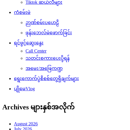
Tiktok ဆယ်လီများ
ကံစမ်းမဲ
ဉာဏ်စမ်းပဟေဠိ
ဖုန်းဘေလ်မဲဖောက်ခြင်း
ရင်ဖွင့်ဆွေးနွေး
Call Center
သတင်းစကားပေးပို့ရန်
အမေး/အဖြေကဏ္ဍ
ရွေးကောက်ပွဲစိစစ်တွေ့ရှိချက်များ
ပျိုမေVlog
Archives များနှစ်အလိုက်
August 2026
July 2026