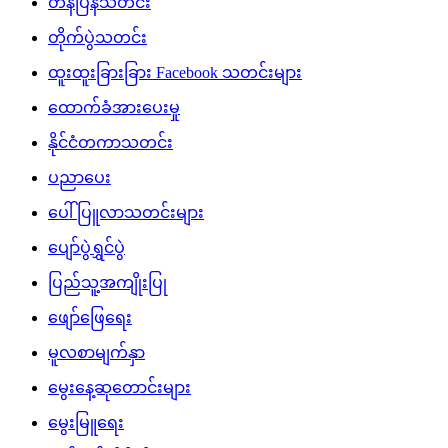
တန်ပြန်သတင်း
တိုက်ပွဲသတင်း
ထူးထူးခြားခြား Facebook သတင်းများ
ထောက်ခံအားပေးမှု
နိုင်ငံတကာသတင်း
ပညာပေး
ပေါ်ပြူလာသတင်းများ
ပျော်ပွဲရွှင်ပွဲ
ပြည်သူ့အကျိုးပြု
ဖျော်ဖြေရေး
မူလစာမျက်နှာ
မွေးနေ့ဆုတောင်းများ
မွေးမြူရေး