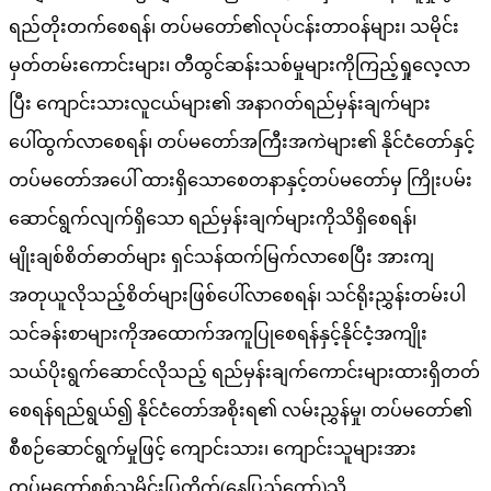
ရည်တိုးတက်စေရန်၊ တပ်မတော်၏လုပ်ငန်းတာဝန်များ၊ သမိုင်း
မှတ်တမ်းကောင်းများ၊ တီထွင်ဆန်းသစ်မှုများကိုကြည့်ရှုလေ့လာ
ပြီး ကျောင်းသားလူငယ်များ၏ အနာဂတ်ရည်မှန်းချက်များ
ပေါ်ထွက်လာစေရန်၊ တပ်မတော်အကြီးအကဲများ၏ နိုင်ငံတော်နှင့်
တပ်မတော်အပေါ် ထားရှိသောစေတနာနှင့်တပ်မတော်မှ ကြိုးပမ်း
ဆောင်ရွက်လျက်ရှိသော ရည်မှန်းချက်များကိုသိရှိစေရန်၊
မျိုးချစ်စိတ်ဓာတ်များ ရှင်သန်ထက်မြက်လာစေပြီး အားကျ
အတုယူလိုသည့်စိတ်များဖြစ်ပေါ်လာစေရန်၊ သင်ရိုးညွှန်းတမ်းပါ
သင်ခန်းစာများကိုအထောက်အကူပြုစေရန်နှင့်နိုင်ငံ့အကျိုး
သယ်ပိုးရွက်ဆောင်လိုသည့် ရည်မှန်းချက်ကောင်းများထားရှိတတ်
စေရန်ရည်ရွယ်၍ နိုင်ငံတော်အစိုးရ၏ လမ်းညွှန်မှု၊ တပ်မတော်၏
စီစဉ်ဆောင်ရွက်မှုဖြင့် ကျောင်းသား၊ ကျောင်းသူများအား
တပ်မတော်စစ်သမိုင်းပြတိုက်(နေပြည်တော်)သို့…