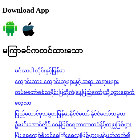
Download App
မကြာခင်ကတင်ထားသော
မင်္ဂလာပါ ထိုင်းနှင့်မြန်မာ
ကျောင်းသား၊ ကျောင်းသူများနှင့် ဆရာ၊ ဆရာမများ
တပ်မတော်စစ်သမိုင်းပြတိုက်(နေပြည်တော်)သို့ သွားရောက်
လေ့လာ
ပြည်ထောင်စုသမ္မတမြန်မာနိုင်ငံတော် နိုင်ငံတော်သမ္မတ
ဦးမင်းအောင်လှိုင် ငဝန်မြစ်ရေကာတာတမံနိမ့်ကျမှုဖြစ်ပွား
ပြီး ရေကျော်စီးဝင်ရေကြီးရေလျှံဖြစ်ပွားမှုနှင့်ပတ်သက်၍