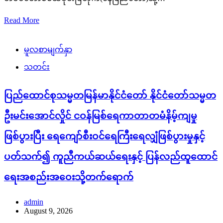
Read More
မူလစာမျက်နှာ
သတင်း
ပြည်ထောင်စုသမ္မတမြန်မာနိုင်ငံတော် နိုင်ငံတော်သမ္မတ
ဦးမင်းအောင်လှိုင် ငဝန်မြစ်ရေကာတာတမံနိမ့်ကျမှု
ဖြစ်ပွားပြီး ရေကျော်စီးဝင်ရေကြီးရေလျှံဖြစ်ပွားမှုနှင့်
ပတ်သက်၍ ကူညီကယ်ဆယ်ရေးနှင့် ပြန်လည်ထူထောင်
ရေးအစည်းအဝေးသို့တက်ရောက်
admin
August 9, 2026