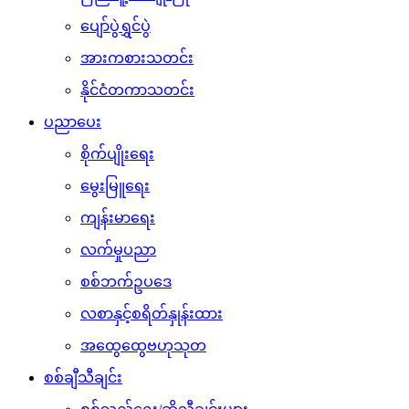
ပျော်ပွဲရွှင်ပွဲ
အားကစားသတင်း
နိုင်ငံတကာသတင်း
ပညာပေး
စိုက်ပျိုးရေး
မွေးမြူရေး
ကျန်းမာရေး
လက်မှုပညာ
စစ်ဘက်ဥပဒေ
လစာနှင့်စရိတ်နှုန်းထား
အထွေထွေဗဟုသုတ
စစ်ချီသီချင်း