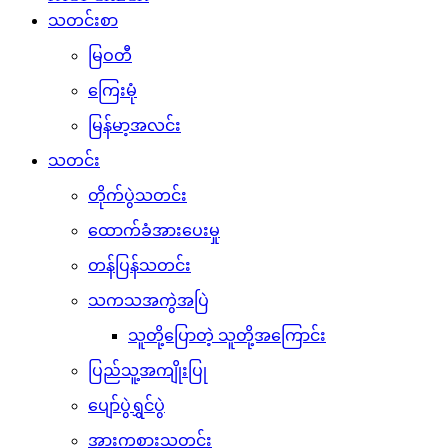
သတင်းစာ
မြဝတီ
ကြေးမုံ
မြန်မာ့အလင်း
သတင်း
တိုက်ပွဲသတင်း
ထောက်ခံအားပေးမှု
တန်ပြန်သတင်း
သကသအကွဲအပြဲ
သူတို့ပြောတဲ့ သူတို့အကြောင်း
ပြည်သူ့အကျိုးပြု
ပျော်ပွဲရွှင်ပွဲ
အားကစားသတင်း