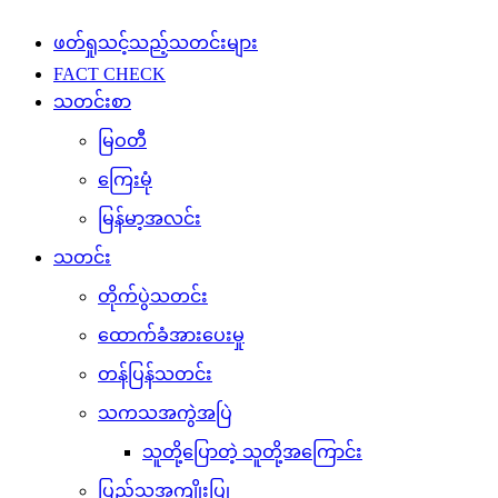
ဖတ်ရှုသင့်သည့်သတင်းများ
FACT CHECK
သတင်းစာ
မြဝတီ
ကြေးမုံ
မြန်မာ့အလင်း
သတင်း
တိုက်ပွဲသတင်း
ထောက်ခံအားပေးမှု
တန်ပြန်သတင်း
သကသအကွဲအပြဲ
သူတို့ပြောတဲ့ သူတို့အကြောင်း
ပြည်သူ့အကျိုးပြု