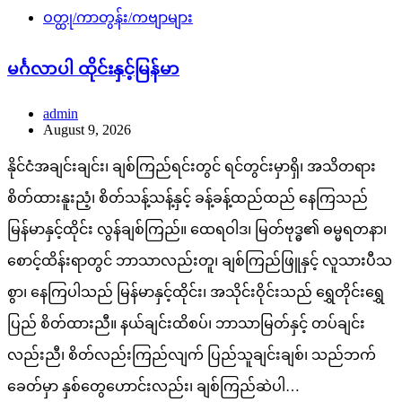
ဝတ္ထု/ကာတွန်း/ကဗျာများ
မင်္ဂလာပါ ထိုင်းနှင့်မြန်မာ
admin
August 9, 2026
နိုင်ငံအချင်းချင်း၊ ချစ်ကြည်ရင်းတွင် ရင်တွင်းမှာရှိ၊ အသိတရား
စိတ်ထားနူးညံ့၊ စိတ်သန့်သန့်နှင့် ခန့်ခန့်ထည်ထည် နေကြသည်
မြန်မာနှင့်ထိုင်း လွန်ချစ်ကြည်။ ထေရဝါဒ၊ မြတ်ဗုဒ္ဓ၏ ဓမ္မရတနာ၊
စောင့်ထိန်းရာတွင် ဘာသာလည်းတူ၊ ချစ်ကြည်ဖြူနှင့် လူသားပီသ
စွာ၊ နေကြပါသည် မြန်မာနှင့်ထိုင်း၊ အသိုင်းဝိုင်းသည် ရွှေတိုင်းရွှေ
ပြည် စိတ်ထားညီ။ နယ်ချင်းထိစပ်၊ ဘာသာမြတ်နှင့် တပ်ချင်း
လည်းညီ၊ စိတ်လည်းကြည်လျက် ပြည်သူချင်းချစ်၊ သည်ဘက်
ခေတ်မှာ နှစ်တွေဟောင်းလည်း၊ ချစ်ကြည်ဆဲပါ…