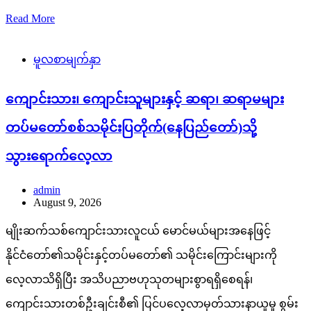
Read More
မူလစာမျက်နှာ
ကျောင်းသား၊ ကျောင်းသူများနှင့် ဆရာ၊ ဆရာမများ
တပ်မတော်စစ်သမိုင်းပြတိုက်(နေပြည်တော်)သို့
သွားရောက်လေ့လာ
admin
August 9, 2026
မျိုးဆက်သစ်ကျောင်းသားလူငယ် မောင်မယ်များအနေဖြင့်
နိုင်ငံတော်၏သမိုင်းနှင့်တပ်မတော်၏ သမိုင်းကြောင်းများကို
လေ့လာသိရှိပြီး အသိပညာဗဟုသုတများစွာရရှိစေရန်၊
ကျောင်းသားတစ်ဦးချင်းစီ၏ ပြင်ပလေ့လာမှတ်သားနာယူမှု စွမ်း