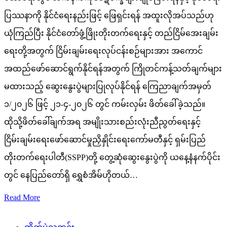
ပြဿနာကို နိုင်ငံရေးနည်းဖြင့် ဖြေရှင်းရန် အထူးလိုအပ်သည်ဟု
ယုံကြည်ပြီး နိုင်ငံတော်ဖွံ့ဖြိုးတိုးတက်ရေးနှင့် တည်ငြိမ်အေးချမ်း
ရေးတို့အတွက် ငြိမ်းချမ်းရေးလုပ်ငန်းစဉ်များအား အကောင်
အထည်ဖော်ဆောင်ရွက်နိုင်ရန်အတွက် ကြိုတင်ကန့်သတ်ချက်များ
မထားသည့် ဆွေးနွေးပွဲများပြုလုပ်နိုင်ရန် ကြေညာချက်အမှတ်
၁/၂၀၂၆ ဖြင့် ၂၁-၄-၂၀၂၆ တွင် ကမ်းလှမ်း ဖိတ်ခေါ်ခဲ့သည်။
ထိုသို့ဖိတ်ခေါ်ချက်အရ အမျိုးသားစည်းလုံးညီညွတ်ရေးနှင့်
ငြိမ်းချမ်းရေးဖော်ဆောင်မှုညှိနှိုင်းရေးကော်မတီနှင့် ရှမ်းပြည်
တိုးတက်ရေးပါတီ(SSPP)တို့ တွေ့ဆုံဆွေးနွေးပွဲကို ယနေ့နံနက်ပိုင်း
တွင် နေပြည်တော်ရှိ ရွှေစံအိမ်ဟိုတယ်…
Read More