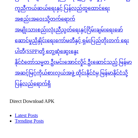
ကူညီကယ်ဆယ်ရေးနှင့် ပြန်လည်ထူထောင်ရေး
အစည်းအဝေးသို့တက်ရောက်
အမျိုးသားစည်းလုံးညီညွတ်ရေးနှင့်ငြိမ်းချမ်းရေးဖော်
ဆောင်မှုညှိနှိုင်းရေးကော်မတီနှင့် ရှမ်းပြည်တိုးတက် ရေး
ပါတီ(SSPP)တို့ တွေ့ဆုံဆွေးနွေး
နိုင်ငံတော်သမ္မတ ဦးမင်းအောင်လှိုင် ဦးဆောင်သည့် မြန်မာ
အဆင့်မြင့်ကိုယ်စားလှယ်အဖွဲ့ ထိုင်းနိုင်ငံမှ မြန်မာနိုင်ငံသို့
ပြန်လည်ရောက်ရှိ
Direct Download APK
Latest Posts
Trending Posts