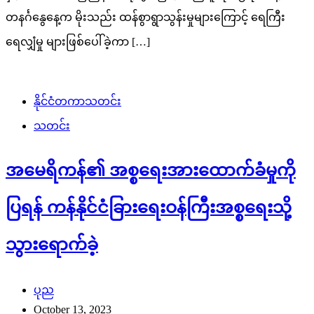
တနင်္ဂနွေနေ့က မိုးသည်း ထန်စွာရွာသွန်းမှုများကြောင့် ရေကြီး
ရေလျှံမှု များဖြစ်ပေါ်ခဲ့ကာ […]
နိုင်ငံတကာသတင်း
သတင်း
အမေရိကန်၏ အစ္စရေးအားထောက်ခံမှုကို
ပြရန် ကန်နိုင်ငံခြားရေးဝန်ကြီးအစ္စရေးသို့
သွားရောက်ခဲ့
ပုည
October 13, 2023