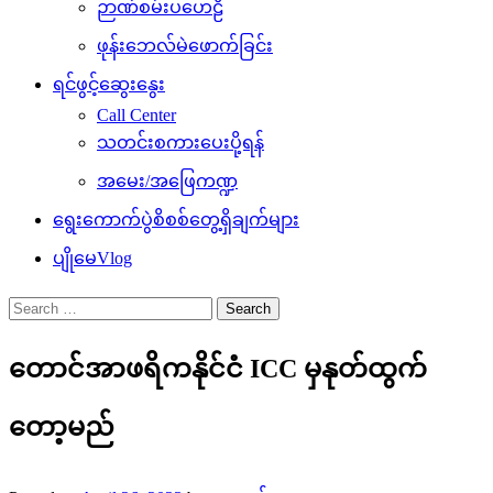
ဉာဏ်စမ်းပဟေဠိ
ဖုန်းဘေလ်မဲဖောက်ခြင်း
ရင်ဖွင့်ဆွေးနွေး
Call Center
သတင်းစကားပေးပို့ရန်
အမေး/အဖြေကဏ္ဍ
ရွေးကောက်ပွဲစိစစ်တွေ့ရှိချက်များ
ပျိုမေVlog
Search
for:
တောင်အာဖရိကနိုင်ငံ ICC မှနုတ်ထွက်
တော့မည်