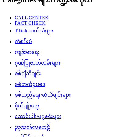
CALL CENTER
FACT CHECK
Tiktok ဆယ်လီများ
ကံစမ်းမဲ
ကျန်းမာရေး
ဂုဏ်ပြုဇာတ်လမ်းများ
စစ်ချီသီချင်း
စစ်ဘက်ဥပဒေ
စစ်သည်ရေး/ဆိုသီချင်းများ
စိုက်ပျိုးရေး
ဆောင်းပါး/မဂ္ဂဇင်းများ
ဉာဏ်စမ်းပဟေဠိ