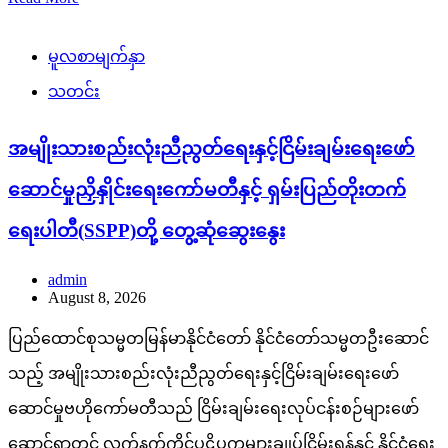
မူလစာမျက်နှာ
သတင်း
အမျိုးသားစည်းလုံးညီညွတ်ရေးနှင့်ငြိမ်းချမ်းရေးဖော်
ဆောင်မှုညှိနှိုင်းရေးကော်မတီနှင့် ရှမ်းပြည်တိုးတက်
ရေးပါတီ(SSPP)တို့ တွေ့ဆုံဆွေးနွေး
admin
August 8, 2026
ပြည်ထောင်စုသမ္မတမြန်မာနိုင်ငံတော် နိုင်ငံတော်သမ္မတဦးဆောင်
သည့် အမျိုးသားစည်းလုံးညီညွတ်ရေးနှင့်ငြိမ်းချမ်းရေးဖော်
ဆောင်မှုဗဟိုကော်မတီသည် ငြိမ်းချမ်းရေးလုပ်ငန်းစဉ်များဖော်
ဆောင်ရာတွင် လက်နက်ကိုင်ပဋိပက္ခများချုပ်ငြိမ်းရန်နှင့် နိုင်ငံရေး