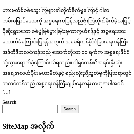
ဟားမတ်စ်စစ်သွေးကြွများ၏တိုက်ခိုက်မှု‌ကြောင့် ဂါဇာ
ကမ်းမြောင်ဒေသကို အစ္စရေးကပြန်လည်ဗုံးကြဲတိုက်ခိုက်ခဲ့သဖြင့်
ပိုဆိုးရွားသော စစ်ပွဲဖြစ်ပွားခြင်းမှကာကွယ်ရန်နှင့် အစ္စရေးအား
ထောက်ခံကြောင်းပြရန်အတွက် အမေရိကန်နိုင်ငံခြားရေးဝန်ကြီး
အန်တိုနီဘလင်ကန်သည် အောက်တိုဘာ ၁၁ ရက်က အစ္စရေးနိုင်ငံ
သို့သွားရောက်ခဲ့ကြောင်းသိရသည်။ ဝါရှင်တန်၏အရင်းနှီးဆုံး
အရှေ့အလယ်ပိုင်းမဟာမိတ်နှင့် စည်းလုံးညီညွတ်မှုကိုပြသရာတွင်
ဘလင်ကန်သည် အစ္စရေးဝန်ကြီးချုပ်နေတန်ယာဟုအပါအဝင်
[…]
Search
Search
SiteMap အလိုက်