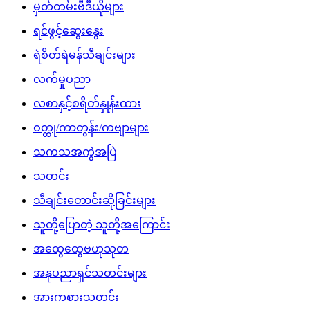
မှတ်တမ်းဗီဒီယိုများ
ရင်ဖွင့်ဆွေးနွေး
ရဲစိတ်ရဲမန်သီချင်းများ
လက်မှုပညာ
လစာနှင့်စရိတ်နှုန်းထား
ဝတ္ထု/ကာတွန်း/ကဗျာများ
သကသအကွဲအပြဲ
သတင်း
သီချင်းတောင်းဆိုခြင်းများ
သူတို့ပြောတဲ့ သူတို့အကြောင်း
အထွေထွေဗဟုသုတ
အနုပညာရှင်သတင်းများ
အားကစားသတင်း