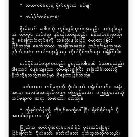
   " ဘယ်ကင်မရာနဲ့ ရိုက်ရမှာလဲ ခင်ဗျ"

   " တပ်ပိုင်ကင်မရာနဲ့"

   ဗိုလ်သော် ခေါင်းကို တွင်တွင်ကုတ်နေသည်။ တပ်ရင်းမှာ
က တပ်ပိုင် ကင်မရာ နှစ်လုံးသာရှိသည်။ စစ်ဆင်ရေးမှာသုံး
ဖို့ စစ်ကြောင်းတစ်ခုကို တစ်လုံးနှုန်းဖြင့် ဝယ်ထားခြင်း
ဖြစ်သည်။ ခေတ်ကာလ အ​ခြေအနေအရ တပ်ရင်းမှူးကအစ 
ဒုဗိုလ်အဆုံး ဘယ်အရာရှိမှာမှ ကိုယ်ပိုင်ကင်မရာ မရှိကြပါ။

   တပ်ပိုင်ကင်မရာကလည်း ဥတုသုံးပါးဒဏ် ခံထားရသည်။ 
ဒါတောင် စနစ်ကျသော တပ်ရင်းမှူးကြီး အမြဲသိမ်းထားလို့ 
ရိုက်လို့ရသည့်အဆင့်မှာ ရှိနေတာဖြစ်သည်။

    ခက်တာက ကင်မရာကို ဗိုလ်သော် မရိုက်တတ်။ အနီး
အဝေး အလင်းအမှောင်လည်း မကြည့်တတ်။ မကြည့်တတ်ဆို 
ကင်မရာက ဆရာ သိမ်းထား တာကိုး။

   " ကိုနှင်းသိန်းတို့ ကိုချစ်ဝေတို့ခေါ်ပြီး ရိုက်ခိုင်းရင် ပို
အဆင်ပြေမလား လို့"

   မြို့ထဲက ဓာတ်ပုံဆရာများခေါ်ရင် ပိုအဆင်ပြေမှာ
ဖြစ်ကြောင်း ဗိုလ်သော် ဘော်လီဘော ပုတ်ထုတ်လိုက်သည်။
