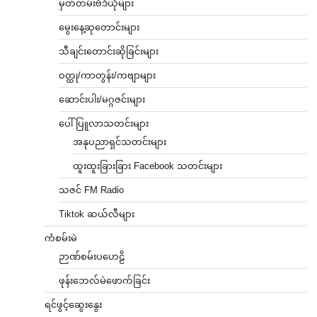
မှတ်တမ်းဗီဒီယိုများ
မွေးနေ့ဆုတောင်းများ
သီချင်းတောင်းဆိုခြင်းများ
ဝတ္ထု/ကာတွန်း/ကဗျာများ
ဆောင်းပါး/မဂ္ဂဇင်းများ
ပေါ်ပြူလာသတင်းများ
အနုပညာရှင်သတင်းများ
ထူးထူးခြားခြား Facebook သတင်းများ
သဇင် FM Radio
Tiktok ဆယ်လီများ
ကံစမ်းမဲ
ဉာဏ်စမ်းပဟေဠိ
ဖုန်းဘေလ်မဲဖောက်ခြင်း
ရင်ဖွင့်ဆွေးနွေး