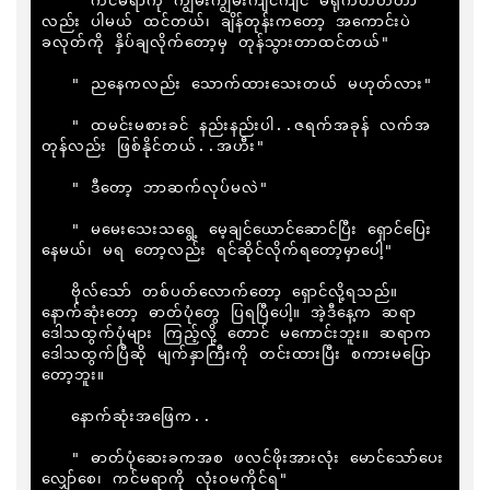
   " ကင်မရာကို ကျွမ်းကျွမ်းကျင်ကျင် မရိုက်တတ်တာ
လည်း ပါမယ် ထင်တယ်၊ ချိန်တုန်းကတော့ အကောင်းပဲ 
ခလုတ်ကို နှိပ်ချလိုက်တော့မှ တုန်သွားတာထင်တယ်"

   " ညနေကလည်း သောက်ထားသေးတယ် မဟုတ်လား"

   " ထမင်းမစားခင် နည်းနည်းပါ..ဇရက်အခုန် လက်အ
တုန်လည်း ဖြစ်နိုင်တယ်..အဟီး"

   " ဒီတော့ ဘာဆက်လုပ်မလဲ"

   " မမေးသေးသရွေ့ မေ့ချင်ယောင်ဆောင်ပြီး ရှောင်ပြေး
နေမယ်၊ မရ တော့လည်း ရင်ဆိုင်လိုက်ရတော့မှာပေါ့"

   ဗိုလ်သော် တစ်ပတ်လောက်တော့ ရှောင်လို့ရသည်။ 
နောက်ဆုံးတော့ ဓာတ်ပုံတွေ ပြရပြီပေါ့။ အဲ့ဒီနေ့က ဆရာ
ဒေါသထွက်ပုံများ ကြည့်လို့ တောင် မကောင်းဘူး။ ဆရာက 
ဒေါသထွက်ပြီဆို မျက်နှာကြီးကို တင်းထားပြီး စကားမပြော
တော့ဘူး။

   နောက်ဆုံးအဖြေက..

   " ဓာတ်ပုံဆေးခကအစ ဖလင်ဖိုးအားလုံး မောင်သော်ပေး
လျှော်စေ၊ ကင်မရာကို လုံးဝမကိုင်ရ"
