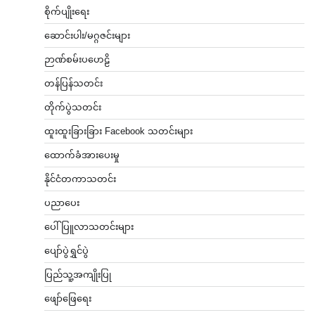
စိုက်ပျိုးရေး
ဆောင်းပါး/မဂ္ဂဇင်းများ
ဉာဏ်စမ်းပဟေဠိ
တန်ပြန်သတင်း
တိုက်ပွဲသတင်း
ထူးထူးခြားခြား Facebook သတင်းများ
ထောက်ခံအားပေးမှု
နိုင်ငံတကာသတင်း
ပညာပေး
ပေါ်ပြူလာသတင်းများ
ပျော်ပွဲရွှင်ပွဲ
ပြည်သူ့အကျိုးပြု
ဖျော်ဖြေရေး