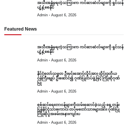
အသီးအနှံမှရတဲ့သကြားက ကင်ဆာဆဲလ်များကို ရှင်သန်
ပျံ့နှံ့စေနိုင်
Admin
August 6, 2026
Featured News
အသီးအနှံမှရတဲ့သကြားက ကင်ဆာဆဲလ်များကို ရှင်သန်
ပျံ့နှံ့စေနိုင်
Admin
August 6, 2026
နိုင်ငံတော်သမ္မတ ဦးမင်းအောင်လှိုင်အား ထိုင်းဒုတိယ
ဝန်ကြီးချုပ် ဦးဆောင်၍ ဂုဏ်ပြုတပ်ဖွဲ့ဖြင့် ကြိုဆိုဂုဏ်
ပြု
Admin
August 6, 2026
စစ်ဆင်ရေးတာဝန်များကိုထမ်းဆောင်ခဲ့သည့် ရှေ့တန်း
ပြန်နိုင်ငံ့သားကောင်း တပ်မတော်သားများအား ဂုဏ်ပြု
ကြိုဆိုပွဲအခမ်းအနားကျင်းပ
Admin
August 6, 2026