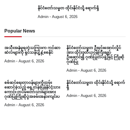
နိုင်ငံတော်သမ္မတ ထိုင်းနိုင်ငံသို့ ရောက်ရှိ
Admin
August 6, 2026
Popular News
အသီးအနှံမှရတဲ့သကြားက ကင်ဆာ
နိုင်ငံတော်သမ္မတ ဦးမင်းအောင်လှိုင်
ဆဲလ်များကို ရှင်သန်ပျံ့နှံ့စေနိုင်
အား ထိုင်းဒုတိယဝန်ကြီးချုပ်
ဦးဆောင်၍ ဂုဏ်ပြုတပ်ဖွဲ့ဖြင့် ကြိုဆို
Admin
August 6, 2026
ဂုဏ်ပြု
Admin
August 6, 2026
စစ်ဆင်ရေးတာဝန်များကိုထမ်း
နိုင်ငံတော်သမ္မတ ထိုင်းနိုင်ငံသို့ ရောက်
ဆောင်ခဲ့သည့် ရှေ့တန်းပြန်နိုင်ငံ့သား
ရှိ
ကောင်း တပ်မတော်သားများအား
Admin
August 6, 2026
ဂုဏ်ပြုကြိုဆိုပွဲအခမ်းအနားကျင်းပ
Admin
August 6, 2026