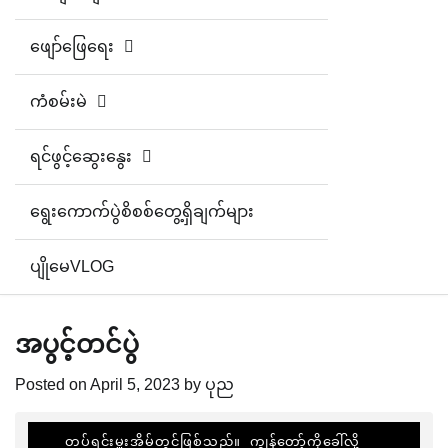
ဖျော်ဖြေရေး
ကံစမ်းမဲ
ရင်ဖွင့်ဆွေးနွေး
ရွေးကောက်ပွဲစိစစ်တွေ့ရှိချက်များ
ပျိုမေVLOG
အပွင့်တင်ပွဲ
Posted on
April 5, 2023
by
ပုည
   တပ်ရင်းမှူးအိမ်တွင်ဖြစ်သည်။ ကျွန်တော့်ကိုခေါ်လို့ 