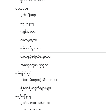
နိုင်ငံတကာသတင်း
ပညာပေး
စိုက်ပျိုးရေး
မွေးမြူရေး
ကျန်းမာရေး
လက်မှုပညာ
စစ်ဘက်ဥပဒေ
လစာနှင့်စရိတ်နှုန်းထား
အထွေထွေဗဟုသုတ
စစ်ချီသီချင်း
စစ်သည်ရေး/ဆိုသီချင်းများ
ရဲစိတ်ရဲမာန်သီချင်းများ
ဖျော်ဖြေရေး
ဂုဏ်ပြုဇာတ်လမ်းများ