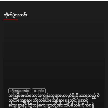
တိုက်ပွဲသတင်း
တိုက်ပွဲသတင်း
သတင်း
အကြမ်းဖက်သောင်းကျန်းသူများယာယီစိုးမိုးထားသည့် ဝိ
တုတ်ကျေးရွာ၊ တီးတိန်ယံကျေးရွာ၊ ရန်တိုင်းအောင်
ကျေးရွာနှင့် တွီဘန်ကျေးရွာတို့အားထပ်မံသိမ်းပိုက်ရရှိ