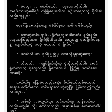
   " မရဘူး... မောင်သော်.. လူလေးပဲရိုက်ပါ၊ 
အရပ်သားကိုခေါ်ရင် လုံခြုံရေးဖက်က စဥ်းစားရသလို ပိုက်ဆံ
လည်းကုန်မှာ"

   ငွေကြေးအကုန်အကျ မခံနိုင်မှုက အဓိကဖြစ်သည်။

   " အော်တိုကင်မရာပဲ..ရိုက်ရလွယ်ပါတယ်၊ နည်းနည်း
လေ့လာကြည့်ထား၊ ရိုက်ပြီဆိုလည်း တွေ့သမျှ စွတ်ရိုက်မနေ
နဲ့၊ ကျုပ်ပါတဲ့ပုံ ၁၀ပုံ လောက် ပဲ ရိုက်ပါ"

   " ဖလင်လိပ်က ၃၆ပုံပြည့်မှ ဆေးလို့ရမှာဆိုတော့"

   " သိတယ်.. ကျုပ်ရိုက်ဆိုတဲ့ ပုံကိုသာရိုက်ပါ၊ အရင်
ရိုက်ထားတဲ့ ပုံတွေလည်း ရှိသေးတယ်၊ ပြည့်မှ ဖလင်ဆေး
တာပေါ့"

   ဘယ်လိုမှ ပြောမရသည့်အဆုံး ဗိုလ်သော်တစ်ယောက် 
ဆရာပေးလိုက်သော ကင်မရာလေးကိုယူပြီး ပြန်လာကြသည်။ 
လမ်းမှာ..

   " အစ်ကို...မလွယ်ဘူး ထင်တယ်ဗျ၊ ကျွန်တော်က
လည်းမကျွမ်း ဘိုး တော်ကလည်း အမှားမခံနဲ့၊ စိတ်ဓာတ်ပါပဲ
ဗျာ"
