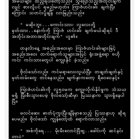
အမယ်များ ထည့်ရပါတော့သည်။ သူပြောသည့်အတိုင်းချက်
လျင် စားလို့ပင် ရမည်မဟုတ်။ ကြာဇံဟင်းခါး ချက်ပြီး
ကြောင်း သတင်းပို့ချိန် လာမြည်းသည်။

   " မဆိုးဘူး...ကောင်းသား၊ လူလေးတို့ 
မှတ်ထား..နောက်ကို ကြာဇံ ဟင်းခါး ချက်မယ်ဆိုရင် ဒီ
အတိုင်းအတာအတိုင်းချက်" ဟူ၏။

   တနင်္လာနေ့ အစည်းအဝေးမှာ ကြာဇံဟင်းခါးများဖြင့် 
အစည်းအဝေး တက်ရောက်သူများအပြင် ရုံးအဖွဲ့ရော ဗဟို
ကင်း ကင်းသားတွေပါ ကျွေးနိုင် ခဲ့သည်။

   ဗိုလ်သော်လည်း ကင်မရာလေးလွယ်ပြီး တဖျတ်ဖျတ်နှင့် 
မှတ်တမ်းတွေ တင်နေသည်။ မျက်နှာကတော့ ရီဝေဝေနှင့်။

   ကြာဇံဟင်းခါးကို လူ၅၀မက ကျွေးလိုက်နိုင်မှုက သံသယ
မရှိ ပြီးစီးသွားပေမဲ့ ဗိုလ်သော့်ဆီမှာ ပြဿနာက သွားရှိနေပါ
ပြီ။

   ဖလင်ဆေး ဓာတ်ပုံကူးပြီးချိန်မှာစသည့် ပြဿနာဟု ဆိုရ
ပေမည်။ ဗိုလ်သော် ကျွန်တော့်ထံ ရောက်လာသည်။

   " အစ်ကိုရေ... မိုးမီးလောင်ပြီဗျ..ခေါင်းကို ဆင်နင်း
တာပဲ"
