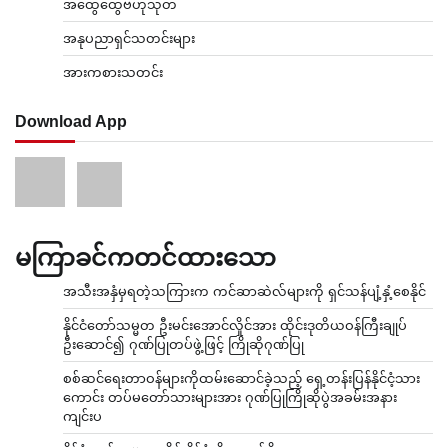
အထွေထွေဗဟုသုတ
အနုပညာရှင်သတင်းများ
အားကစားသတင်း
Download App
မကြာခင်ကတင်ထားသော
အသီးအနှံမှရတဲ့သကြားက ကင်ဆာဆဲလ်များကို ရှင်သန်ပျံ့နှံ့စေနိုင်
နိုင်ငံတော်သမ္မတ ဦးမင်းအောင်လှိုင်အား ထိုင်းဒုတိယဝန်ကြီးချုပ်
ဦးဆောင်၍ ဂုဏ်ပြုတပ်ဖွဲ့ဖြင့် ကြိုဆိုဂုဏ်ပြု
စစ်ဆင်ရေးတာဝန်များကိုထမ်းဆောင်ခဲ့သည့် ရှေ့တန်းပြန်နိုင်ငံ့သား
ကောင်း တပ်မတော်သားများအား ဂုဏ်ပြုကြိုဆိုပွဲအခမ်းအနား
ကျင်းပ