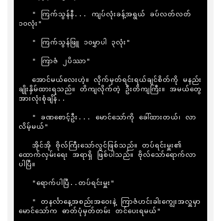
   " ကြက်သွန်နီ... ကျပ်လုံးခန့်အရွယ် ခပ်လတ်လတ် 
၁၀လုံး"

   " ကြက်သွန်ဖြူ ၁၀မွှာပါ ၃လုံး"

   " ကြာဇံ ၂ပိဿာ"

   အောင်မယ်လေးဟဲ့။ လိုက်မှတ်ရင်းရယ်ချင်စိတ်ကို မနည်း
ချိုးနှိမ်ထားရသည်။ တိကျလိုက်တဲ့ ဦးတိကျကြီး။ အမယ်တွေ
အားလုံးစုံချိန်..

   " ခဏစောင့်ဦး... မောင်သော်ကို ခေါ်ထားတယ်၊ လာ
လိမ့်မယ်"

   အိုင်အို ဗိုလ်ကြီးသော်လွင်ဖြစ်သည်။ တပ်ရင်းမှူး၏ 
ထောက်လှမ်းရေး အရာရှိ ဖြစ်ပါသည်။ ဗိုလ်သော်ရောက်လာ
ပါပြီ။

   "ရောက်ပါပြီ..တပ်ရင်းမှူး"

   " တနင်္လာနေ့အစည်းအဝေးနဲ့ ကြာဇံဟင်းခါးကျွေးအလှူမှာ 
မောင်သော်က ဓာတ်ပုံမှတ်တမ်း တင်ပေးရမယ်"
