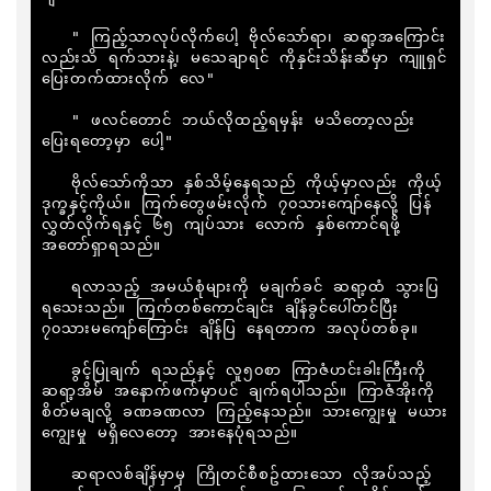
   " ကြည့်သာလုပ်လိုက်ပေါ့ ဗိုလ်သော်ရာ၊ ဆရာ့အကြောင်း
လည်းသိ ရက်သားနဲ့၊ မသေချာရင် ကိုနှင်းသိန်းဆီမှာ ကျူရှင်
ပြေးတက်ထားလိုက် လေ"

   " ဖလင်တောင် ဘယ်လိုထည့်ရမှန်း မသိတော့လည်း 
ပြေးရတော့မှာ ပေါ့"

   ဗိုလ်သော်ကိုသာ နှစ်သိမ့်နေရသည် ကိုယ့်မှာလည်း ကိုယ့်
ဒုက္ခနှင့်ကိုယ်။ ကြက်တွေဖမ်းလိုက် ၇၀သားကျော်နေလို့ ပြန်
လွှတ်လိုက်ရနှင့် ၆၅ ကျပ်သား လောက် နှစ်ကောင်ရဖို့ 
အတော်ရှာရသည်။

   ရလာသည့် အမယ်စုံများကို မချက်ခင် ဆရာ့ထံ သွားပြ
ရသေးသည်။ ကြက်တစ်ကောင်ချင်း ချိန်ခွင်ပေါ်တင်ပြီး 
၇၀သားမကျော်ကြောင်း ချိန်ပြ နေရတာက အလုပ်တစ်ခု။

   ခွင့်ပြုချက် ရသည်နှင့် လူ၅၀စာ ကြာဇံဟင်းခါးကြီးကို 
ဆရာ့အိမ် အနောက်ဖက်မှာပင် ချက်ရပါသည်။ ကြာဇံအိုးကို 
စိတ်မချလို့ ခဏခဏလာ ကြည့်နေသည်။ သားကျွေးမှု မယား
ကျွေးမှု မရှိလေတော့ အားနေပုံရသည်။

   ဆရာလစ်ချိန်မှာမှ ကြိုတင်စီစဥ်ထားသော လိုအပ်သည့် 