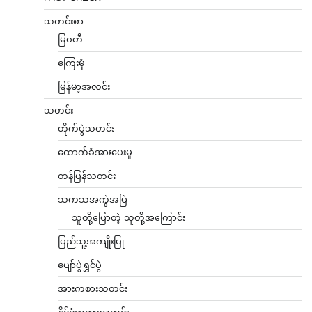
သတင်းစာ
မြဝတီ
ကြေးမုံ
မြန်မာ့အလင်း
သတင်း
တိုက်ပွဲသတင်း
ထောက်ခံအားပေးမှု
တန်ပြန်သတင်း
သကသအကွဲအပြဲ
သူတို့ပြောတဲ့ သူတို့အကြောင်း
ပြည်သူ့အကျိုးပြု
ပျော်ပွဲရွှင်ပွဲ
အားကစားသတင်း