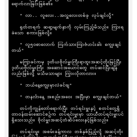
ရောက်လာခြင်းဖြစ်၏။

   " လာ.. လူလေး..အလှူလေးတစ်ခု လုပ်ချင်လို့"

   ရုတ်တရက် ဆရာ့မျက်နှာကို လှမ်းကြည့်မိသည်။ ကြားရ
ခဲသော စကားဖြစ်လို့။

   " လူ၅၀စာလောက် ကြက်သားကြာဇံဟင်းခါး ကျွေးချင်
တယ်"

   မကြာခင်ကမှ ဒုတိယဗိုလ်မှူးကြီးရာထူးအဆင့်တိုးမြင့်ပြီး 
ဒုတိယဗိုလ်မှူးကြီး အဆောင်အယောင်တွေ တပ်ဆင်ပြီးချိန်
လည်းဖြစ်လို့ မသိမသာများ ကြွားလိုတာလား။

   " ဘယ်နေ့ကျွေးမှာလဲခင်ဗျ"

   " တနင်္လာနေ့ အစည်းအဝေး အပြီးမှာ ကျွေးချင်တယ်"

   တပ်ကိုကျွန်တော်ရောက်ပြီး တပ်ရင်းမှူးနှင့် စတင်တွေ့ရှိ 
တာဝန်ထမ်းဆောင်စဥ်က တပ်ရင်းမှူးမှာ ယာယီတပ်ရင်းမှူးပင် 
ရှိသေးသည်။ ဗိုလ်မှူးအဆင့်တံဆိပ်လေးနှင့်ဖြစ်သည်။

   တပ်ရင်းမှူး အစမ်းခန့်ကာလ တစ်နှစ်ပြည့်လို့ အဆင့်တိုး