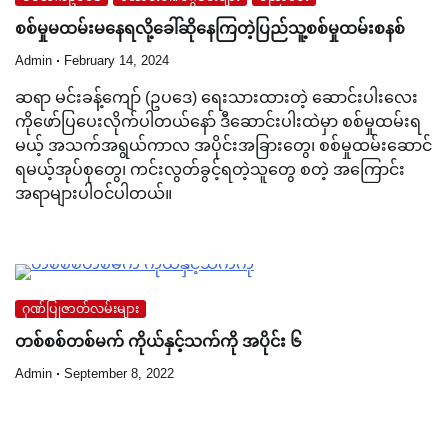
စစ်မှုမထမ်းမနေရလို့ခေါ်ဆိုနေကြတဲ့ပြည်သူ့စစ်မှုထမ်းစနစ်
Admin
February 14, 2024
ဆရာ မင်းခန့်ကျော် (ဥပဒေ) ရေးသားထားတဲ့ ဆောင်းပါးလေး
ကိုဖော်ပြပေးလိုက်ပါတယ်နော် ဒီဆောင်းပါးထဲမှာ စစ်မှုထမ်းရ
မယ့် အသက်အရွယ်ကာလ အပိုင်းအခြားတွေ၊ စစ်မှုထမ်းဆောင်
ရမယ့်အုပ်စုတွေ၊ ကင်းလွတ်ခွင့်ရတဲ့သူတွေ စတဲ့ အကြောင်း
အရာများပါဝင်ပါတယ်။
ဂုဏ်ပြုဇာတ်လမ်းများ
တစ်စစ်တစ်မက် ကိုယ်နှင့်သက်ကို အပိုင်း ၆
Admin
September 8, 2022