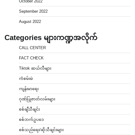
October 2022
September 2022
August 2022
Categories များကဏ္ဍအလိုက်
CALL CENTER
FACT CHECK
Tiktok ဆယ်လီများ
ကံစမ်းမဲ
ကျန်းမာရေး
ဂုဏ်ပြုဇာတ်လမ်းများ
စစ်ချီသီချင်း
စစ်ဘက်ဥပဒေ
စစ်သည်ရေး/ဆိုသီချင်းများ