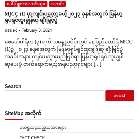
ပေါ်ပြူလာသတင်းများ
သတင်း
MICC (1) မှာကျင်းပတော့မယ့်၂၀၂၃ ခုနှစ်အတွက် မြန်မာ့
ရုပ်ရှင်ထူးချွန်ဆု ချီးမြှင့်ပွဲ
အေးခင်
February 3, 2024
ဖေဖော်ဝါရီလ (၃) ရက် ယနေ့ညပိုင်းတွင် နေပြည်တော်ရှိ MICC
(1)၌ ၂၀၂၃ ခုနှစ်အတွက် မြန်မာ့ရုပ်ရှင်ထူးချွန်ဆု ချီးမြှင့်ပွဲ
အခမ်းအနား ကျင်းပသွားမည်ဖြစ်ရာ မြန်မာ့ရုပ်ရှင် ထူးချွန်
ဆုပေးပွဲ တက်ရောက်မည့်အနုပညာရှင်များ […]
Search
Search
SiteMap အလိုက်
ဖတ်ရှုသင့်သည့်သတင်းများ
FACT CHECK