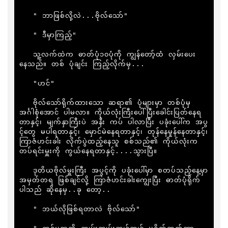
   " ဘာဖြစ်လို့လဲ...ဗိုလ်သော်"

   " ဒီမှာကြည့်"

   သူ့လက်ထဲက ဓာတ်ပုံ၁၀ပုံကို ကျွန်တော့်ထံ လှမ်းပေး
နေသည်။ တစ် ပုံချင်း ကြည့်လိုက်မှ...

   "ဟင်"

   ဗိုလ်သော်ရိုက်ထားသော ဆရာ၏ ပုံများမှာ တစ်ပုံမှ 
အင်္ဂါစုံအောင် ပါမလာ။ ကိုယ်လုံးကြီးပေါ်ပြီးခေါင်းပြတ်နေရ
တာနှင့်၊ မျက်နှာကြီးပဲ အနီး ကပ် ပါလာပြီး ပခုံးပေါ်က အပွ
င့်တွေ မပါရတာနှင့်၊ မှောင်မဲနေရတာနှင့်၊ တုန်နေမှုန်နေတာနှင့်၊ 
ကြာဇံဟင်းခါး လိုက်ပွဲထည့်နေသူ စစ်သည်၏ ကိုယ်လုံးက 
တပ်ရင်းမှူးကို ကွယ်နေရတာနှင့်....သွားပြီ။

   ဒုတိယဗိုလ်မှူးကြီး အပွင့်ကို ပခုံးပေါ်မှာ စတပ်သည့်နေ့မှာ 
အမှတ်တရ ဖြစ်ချင်လို့ ကြာဇံဟင်းခါးကျွေးပြီး ဓာတ်ပုံရိုက်
ပါသည် ဆိုနေမှ..ခု တော့..

   " ဘယ်လိုဖြစ်ရတာလဲ ဗိုလ်သော်"
