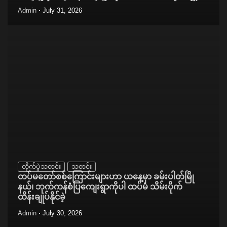
Admin
July 31, 2026
တိုက်ပွဲသတင်း
သတင်း
တပ်မတော်စစ်ကြောင်းများဟာ ယနေ့မှာ ခမ်းပါတ်မြို
နယ်၊ ဘုက်ကန်စံပြကျေးရွာကိုပါ ထပ်မံ သိမ်းပိုက်
ထိန်းချုပ်နိုင်ခဲ့
Admin
July 30, 2026