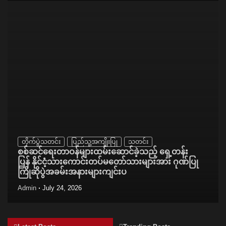
တိုက်ပွဲသတင်း
ပြည်သူ့အကျိုးပြု
သတင်း
စစ်ဆင်ရေးတာဝန်များထမ်းဆောင်ခဲ့သည့် ရှေ့တန်း
ပြန် နိုင်ငံ့သားကောင်းတပ်မတော်သားများအား ဂုဏ်ပြု
ကြိုဆိုပွဲအခမ်းအနားများကျင်းပ
Admin
July 24, 2026