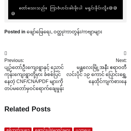
   တော်သေးသည်။ ကြာဇံဟင်းခါးဖိုးပါ မရှင်းခိုင်းလို့။😅😅
😅
Posted in
ဖျော်ဖြေရေး
,
ဝတ္ထု/ကာတွန်း/ကဗျာများ
Post
Previous:
Next:
navigation
ပျဉ်တော်ဦးကျေးရွာနှင့် ညောင်
မန္တလေးမြို့အနီး ဧရာဝတီ
ကုန်းကျေးရွာတို့မှား ခံစစ်ပြင်
လင်းပိုင် ၁၉ ကောင် ပြောင်းရွှေ့
နေတဲ့ CNF/CNA/PDF များကို
နေထိုင်ကျက်စားနေ
တပ်မတော်မှဝင်ရောက်ချေမှုန်း
Related Posts
စစ်ဘက်ဥပဒေ
ဆောင်းပါး/မဂ္ဂဇင်းများ
ပညာပေး