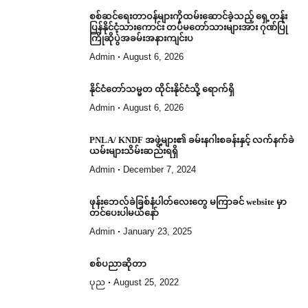
စစ်ဆင်ရေးတာဝန်များကိုထမ်းဆောင်ခဲ့သည့် ရှေ့တန်း
ပြန်နိုင်ငံ့သားကောင်း တပ်မတော်သားများအား ဂုဏ်ပြု
ကြိုဆိုပွဲအခမ်းအနားကျင်းပ
Admin
August 6, 2026
နိုင်ငံတော်သမ္မတ ထိုင်းနိုင်ငံသို့ ရောက်ရှိ
Admin
August 6, 2026
PNLA/ KNDF အဖွဲ့များ၏ ခမ်းနဂါးစခန်းနှင့် လက်နက်ခဲ
ယမ်းများသိမ်းဆည်းရရှိ
Admin
December 7, 2024
ဖုန်းဘေလ်ခဲခြစ်နံပါတ်လေးတွေ မကြာခင် website မှာ
တင်ပေးပါမယ်နော်
Admin
January 23, 2025
စစ်ပညာဆိုတာ
ပုည
August 25, 2022