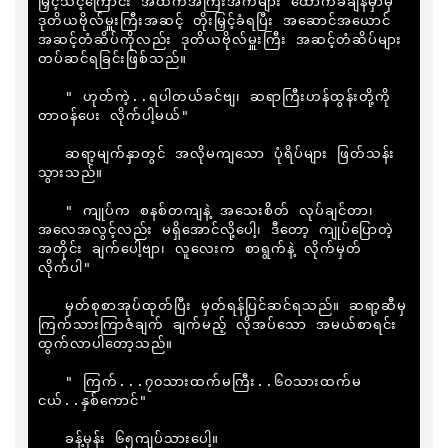
မြှင့်သင့်ကြောင်း အထက်အကြီးအကဲများ ထောက်ခံချိန်မှာမှ 
ဒုတိယဗိုလ်မှူးကြီးအဆင့် တိုးမြှင့်ခံရပြီး အဆောင်အယောင် 
အဆင့်တံဆိပ်ကိုလည်း ဒုတိယဗိုလ်မှူးကြီး အဆင့်တံဆိပ်များ 
တပ်ဆင်ရခြင်းဖြစ်သည်။

   " ဟုတ်ကဲ့..ရပါတယ်ခင်ဗျ၊ ဆရာကြီးဟန်ထွန်းတို့ကို 
တာဝန်ပေး လိုက်ပါ့မယ်"

   ဆရာ့မျက်နှာတွင် အလိုမကျသော ပုံရိပ်များ ဖြတ်သန်း
သွားသည်။

   " ကျုပ်က စနစ်တကျနဲ့ အသေးစိတ် လုပ်ချင်တာ၊ 
အလေအလွင့်လည်း မရှိအောင်လို့ပေါ့၊ ဒီတော့ ကျုပ်ပြောတဲ့
အတိုင်း ချက်ပေါ့ဗျာ၊ လူလေးက စာရွက်နဲ့ လိုက်မှတ်
လိုက်ပါ"

   မှတ်စုစာအုပ်ထုတ်ပြီး မှတ်ရန်ပြင်ဆင်ရသည်။ ဆရာ့ဆီမှ 
ကြက်သားကြာဇံချက် ချက်မည့် လိုအပ်သော အမယ်စာရင်း 
ထွက်လာပါတော့သည်။

   " ကြက်...၇၀သားထက်မကြီး..၆၀သားထက်မ
ငယ်..နှစ်ကောင်"

   ခန့်မှန်း ၆၅ကျပ်သားပေါ့။
