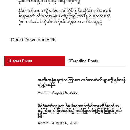
နိုင်ငံတော်သမ္မတ ထိုင်းနိုင်ငံသို့ ရောက်ရှိ
နိုင်ငံတော်သမ္မတ ဦးမင်းအောင်လှိုင် မြန်မာနိုင်ငံကက်သလစ်
ဆရာတော်ကြီးများအဖွဲ့ချုပ်၏ဥက္ကဋ္ဌ ကာဒီနယ် ချားလ်စ်ဘို
ဦးဆောင်သော ကိုယ်စားလှယ်အဖွဲ့အား လက်ခံတွေ့ဆုံ
Direct Download APK
Latest Posts
Trending Posts
အသီးအနှံမှရတဲ့သကြားက ကင်ဆာဆဲလ်များကို ရှင်သန်
ပျံ့နှံ့စေနိုင်
Admin
August 6, 2026
နိုင်ငံတော်သမ္မတ ဦးမင်းအောင်လှိုင်အား ထိုင်းဒုတိယ
ဝန်ကြီးချုပ် ဦးဆောင်၍ ဂုဏ်ပြုတပ်ဖွဲ့ဖြင့် ကြိုဆိုဂုဏ်
ပြု
Admin
August 6, 2026