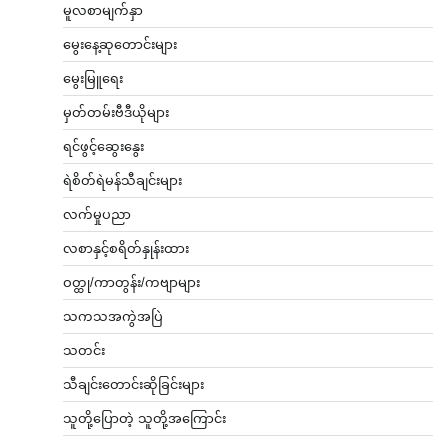
မူလစာမျက်နှာ
မွေးနေ့ဆုတောင်းများ
မွေးမြူရေး
မှတ်တမ်းဗီဒီယိုများ
ရင်ဖွင့်ဆွေးနွေး
ရဲစိတ်ရဲမန်သီချင်းများ
လက်မှုပညာ
လစာနှင့်စရိတ်နှုန်းထား
ဝတ္ထု/ကာတွန်း/ကဗျာများ
သကသအကွဲအပြဲ
သတင်း
သီချင်းတောင်းဆိုခြင်းများ
သူတို့ပြောတဲ့ သူတို့အကြောင်း