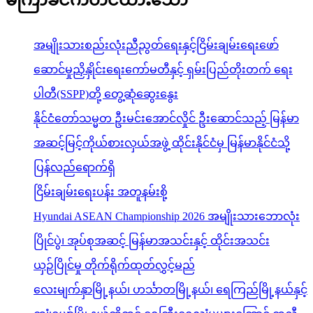
မကြာခင်ကတင်ထားသော
အမျိုးသားစည်းလုံးညီညွတ်ရေးနှင့်ငြိမ်းချမ်းရေးဖော်
ဆောင်မှုညှိနှိုင်းရေးကော်မတီနှင့် ရှမ်းပြည်တိုးတက် ရေး
ပါတီ(SSPP)တို့ တွေ့ဆုံဆွေးနွေး
နိုင်ငံတော်သမ္မတ ဦးမင်းအောင်လှိုင် ဦးဆောင်သည့် မြန်မာ
အဆင့်မြင့်ကိုယ်စားလှယ်အဖွဲ့ ထိုင်းနိုင်ငံမှ မြန်မာနိုင်ငံသို့
ပြန်လည်ရောက်ရှိ
ငြိမ်းချမ်းရေးပန်း အတူနမ်းစို့
Hyundai ASEAN Championship 2026 အမျိုးသားဘောလုံး
ပြိုင်ပွဲ၊ အုပ်စုအဆင့် မြန်မာအသင်းနှင့် ထိုင်းအသင်း
ယှဉ်ပြိုင်မှု တိုက်ရိုက်ထုတ်လွှင့်မည်
လေးမျက်နှာမြို့နယ်၊ ဟင်္သာတမြို့နယ်၊ ရေကြည်မြို့နယ်နှင့်