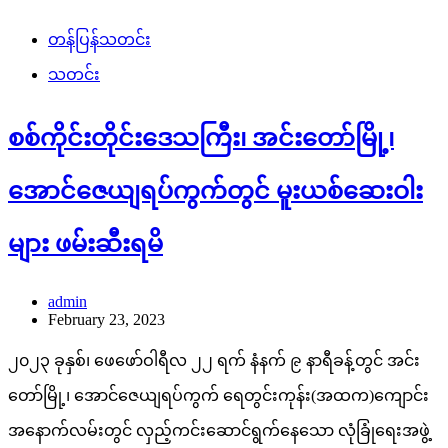
တန်ပြန်သတင်း
သတင်း
စစ်ကိုင်းတိုင်းဒေသကြီး၊ အင်းတော်မြို့၊
အောင်ဇေယျရပ်ကွက်တွင် မူးယစ်ဆေးဝါး
များ ဖမ်းဆီးရမိ
admin
February 23, 2023
၂၀၂၃ ခုနှစ်၊ ဖေဖော်ဝါရီလ ၂၂ ရက် နံနက် ၉ နာရီခန့်တွင် အင်း
တော်မြို့၊ အောင်ဇေယျရပ်ကွက် ရေတွင်းကုန်း(အထက)ကျောင်း
အနောက်လမ်းတွင် လှည့်ကင်းဆောင်ရွက်နေသော လုံခြုံရေးအဖွဲ့