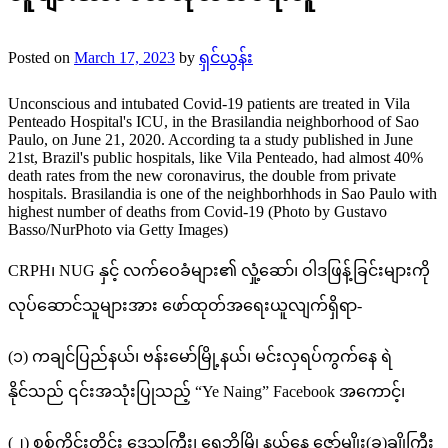
Posted on
March 17, 2023
by
ရှင်ယွန်း
Unconscious and intubated Covid-19 patients are treated in Vila
Penteado Hospital's ICU, in the Brasilandia neighborhood of Sao
Paulo, on June 21, 2020. According ta a study published in June
21st, Brazil's public hospitals, like Vila Penteado, had almost 40%
death rates from the new coronavirus, the double from private
hospitals. Brasilandia is one of the neighborhhods in Sao Paulo with
highest number of deaths from Covid-19 (Photo by Gustavo
Basso/NurPhoto via Getty Images)
CRPH၊ NUG နှင့် လက်ဝေခံများ၏ လှုံ့ဆော်၊ ဝါဒဖြန့်ခြင်းများကို
လုပ်ဆောင်သူများအား ဖော်ထုတ်အရေးယူလျက်ရှိရာ-
(၁) ကချင်ပြည်နယ်၊ ဗန်းမော်မြို့နယ်၊ မင်းလှရပ်ကွက်နေ ရဲ
နိုင်သည် ၎င်းအသုံးပြုသည့် “Ye Naing” Facebook အကောင့်၊
(၂) စစ်ကိုင်းတိုင်း ဒေသကြီး၊ ရွှေဘိုမြို့နယ်နေ ဇော်မျိုး(ခ)ချိုကြီး