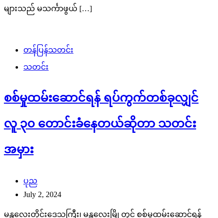
များသည် မသင်္ကာဖွယ် […]
တန်ပြန်သတင်း
သတင်း
စစ်မှုထမ်းဆောင်ရန် ရပ်ကွက်တစ်ခုလျှင်
လူ ၃၀ တောင်းခံနေတယ်ဆိုတာ သတင်း
အမှား
ပုည
July 2, 2024
မန္တလေးတိုင်းဒေသကြီး၊ မန္တလေးမြို့တွင် စစ်မှုထမ်းဆောင်ရန်