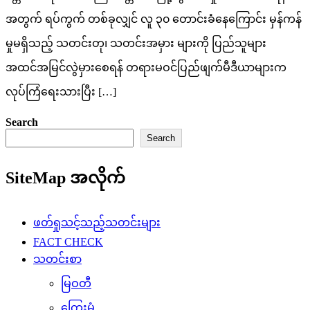
အတွက် ရပ်ကွက် တစ်ခုလျှင် လူ ၃၀ တောင်းခံနေကြောင်း မှန်ကန်
မှုမရှိသည့် သတင်းတု၊ သတင်းအမှား များကို ပြည်သူများ
အထင်အမြင်လွဲမှားစေရန် တရားမဝင်ပြည်ဖျက်မီဒီယာများက
လုပ်ကြံရေးသားပြီး […]
Search
Search
SiteMap အလိုက်
ဖတ်ရှုသင့်သည့်သတင်းများ
FACT CHECK
သတင်းစာ
မြဝတီ
ကြေးမုံ