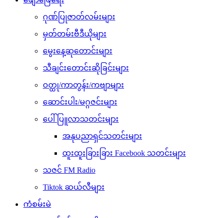
ဂုဏ်ပြုဇာတ်လမ်းများ
မှတ်တမ်းဗီဒီယိုများ
မွေးနေ့ဆုတောင်းများ
သီချင်းတောင်းဆိုခြင်းများ
ဝတ္ထု/ကာတွန်း/ကဗျာများ
ဆောင်းပါး/မဂ္ဂဇင်းများ
ပေါ်ပြူလာသတင်းများ
အနုပညာရှင်သတင်းများ
ထူးထူးခြားခြား Facebook သတင်းများ
သဇင် FM Radio
Tiktok ဆယ်လီများ
ကံစမ်းမဲ