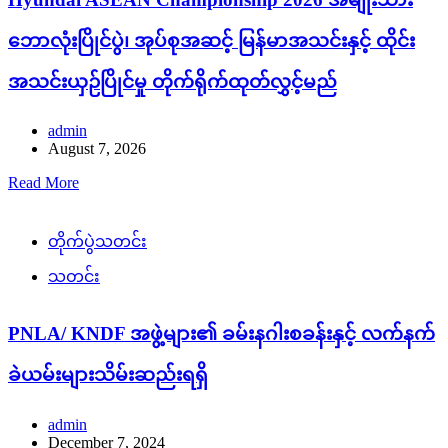
ဘောလုံးပြိုင်ပွဲ၊ အုပ်စုအဆင့် မြန်မာအသင်းနှင့် ထိုင်း
အသင်းယှဉ်ပြိုင်မှု တိုက်ရိုက်ထုတ်လွှင့်မည်
admin
August 7, 2026
Read More
တိုက်ပွဲသတင်း
သတင်း
PNLA/ KNDF အဖွဲ့များ၏ ခမ်းနဂါးစခန်းနှင့် လက်နက်
ခဲယမ်းများသိမ်းဆည်းရရှိ
admin
December 7, 2024