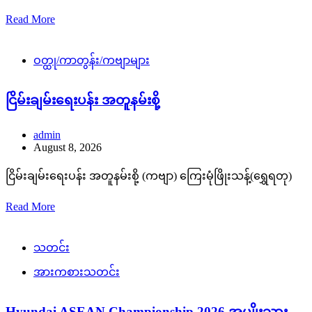
Read More
ဝတ္ထု/ကာတွန်း/ကဗျာများ
ငြိမ်းချမ်းရေးပန်း အတူနမ်းစို့
admin
August 8, 2026
ငြိမ်းချမ်းရေးပန်း အတူနမ်းစို့ (ကဗျာ) ကြေးမုံဖြိုးသန့်(ရွှေရတု)
Read More
သတင်း
အားကစားသတင်း
Hyundai ASEAN Championship 2026 အမျိုးသား