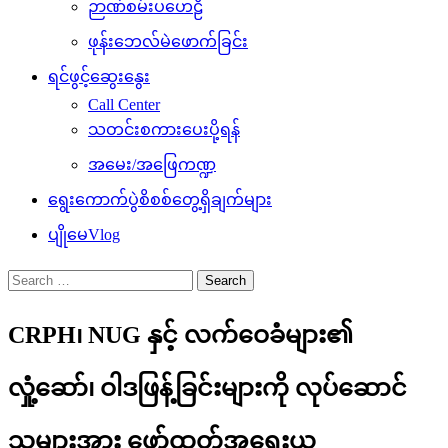
ဉာဏ်စမ်းပဟေဠိ
ဖုန်းဘေလ်မဲဖောက်ခြင်း
ရင်ဖွင့်ဆွေးနွေး
Call Center
သတင်းစကားပေးပို့ရန်
အမေး/အဖြေကဏ္ဍ
ရွေးကောက်ပွဲစိစစ်တွေ့ရှိချက်များ
ပျိုမေVlog
Search
for:
CRPH၊ NUG နှင့် လက်ဝေခံများ၏
လှုံ့ဆော်၊ ဝါဒဖြန့်ခြင်းများကို လုပ်ဆောင်
သူများအား ဖော်ထုတ်အရေးယူ