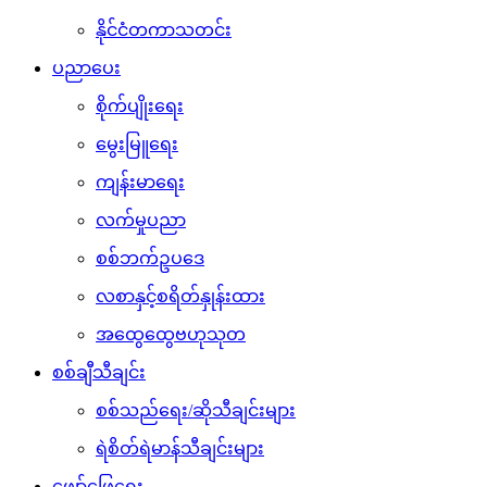
နိုင်ငံတကာသတင်း
ပညာပေး
စိုက်ပျိုးရေး
မွေးမြူရေး
ကျန်းမာရေး
လက်မှုပညာ
စစ်ဘက်ဥပဒေ
လစာနှင့်စရိတ်နှုန်းထား
အထွေထွေဗဟုသုတ
စစ်ချီသီချင်း
စစ်သည်ရေး/ဆိုသီချင်းများ
ရဲစိတ်ရဲမာန်သီချင်းများ
ဖျော်ဖြေရေး