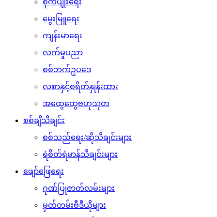
စိုက်ပျိုးရေး
မွေးမြူရေး
ကျန်းမာရေး
လက်မှုပညာ
စစ်ဘက်ဥပဒေ
လစာနှင့်စရိတ်နှုန်းထား
အထွေထွေဗဟုသုတ
စစ်ချီသီချင်း
စစ်သည်ရေး/ဆိုသီချင်းများ
ရဲစိတ်ရဲမာန်သီချင်းများ
ဖျော်ဖြေရေး
ဂုဏ်ပြုဇာတ်လမ်းများ
မှတ်တမ်းဗီဒီယိုများ