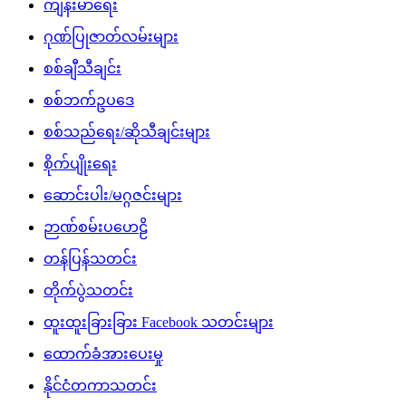
ကျန်းမာရေး
ဂုဏ်ပြုဇာတ်လမ်းများ
စစ်ချီသီချင်း
စစ်ဘက်ဥပဒေ
စစ်သည်ရေး/ဆိုသီချင်းများ
စိုက်ပျိုးရေး
ဆောင်းပါး/မဂ္ဂဇင်းများ
ဉာဏ်စမ်းပဟေဠိ
တန်ပြန်သတင်း
တိုက်ပွဲသတင်း
ထူးထူးခြားခြား Facebook သတင်းများ
ထောက်ခံအားပေးမှု
နိုင်ငံတကာသတင်း