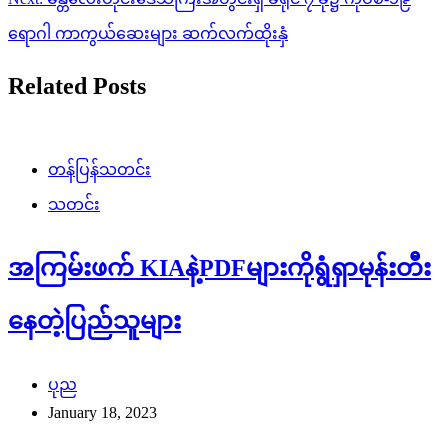
ရောဂါ ကာကွယ်ဆေးများ ဆက်လက်ထိုးနှံ
Related Posts
တန်ပြန်သတင်း
သတင်း
အကြမ်းဖက် KIAနဲ့PDFများကိုရွံရှာမုန်းတီး
နေတဲ့ပြည်သူများ
ပုည
January 18, 2023