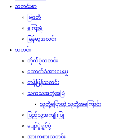
သတင်းစာ
မြဝတီ
ကြေးမုံ
မြန်မာ့အလင်း
သတင်း
တိုက်ပွဲသတင်း
ထောက်ခံအားပေးမှု
တန်ပြန်သတင်း
သကသအကွဲအပြဲ
သူတို့ပြောတဲ့ သူတို့အကြောင်း
ပြည်သူ့အကျိုးပြု
ပျော်ပွဲရွှင်ပွဲ
အားကစားသတင်း