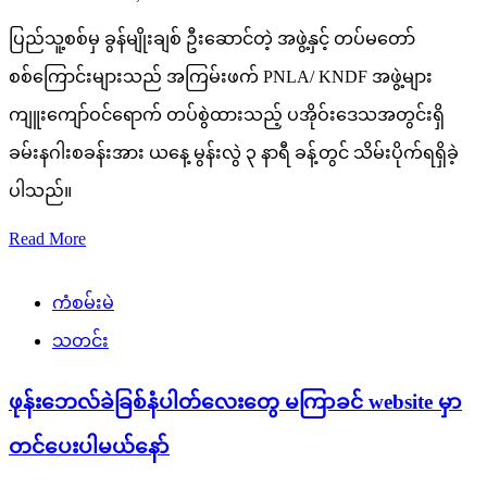
ပြည်သူ့စစ်မှ ခွန်မျိုးချစ် ဦးဆောင်တဲ့ အဖွဲ့နှင့် တပ်မတော်
စစ်ကြောင်းများသည် အကြမ်းဖက် PNLA/ KNDF အဖွဲ့များ
ကျူးကျော်ဝင်ရောက် တပ်စွဲထားသည့် ပအိုဝ်းဒေသအတွင်းရှိ
ခမ်းနဂါးစခန်းအား ယနေ့ မွန်းလွဲ ၃ နာရီ ခန့်တွင် သိမ်းပိုက်ရရှိခဲ့
ပါသည်။
Read More
ကံစမ်းမဲ
သတင်း
ဖုန်းဘေလ်ခဲခြစ်နံပါတ်လေးတွေ မကြာခင် website မှာ
တင်ပေးပါမယ်နော်