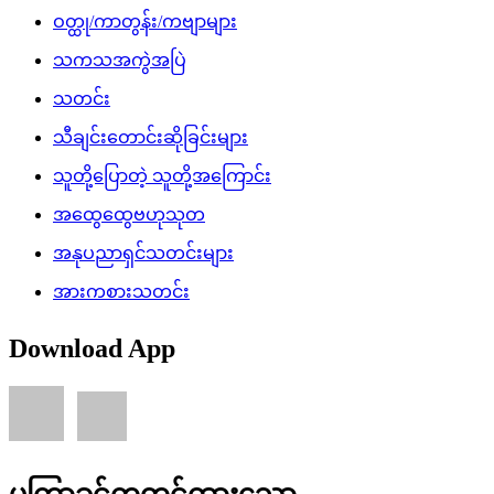
ဝတ္ထု/ကာတွန်း/ကဗျာများ
သကသအကွဲအပြဲ
သတင်း
သီချင်းတောင်းဆိုခြင်းများ
သူတို့ပြောတဲ့ သူတို့အကြောင်း
အထွေထွေဗဟုသုတ
အနုပညာရှင်သတင်းများ
အားကစားသတင်း
Download App