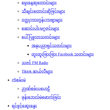
မွေးနေ့ဆုတောင်းများ
သီချင်းတောင်းဆိုခြင်းများ
ဝတ္ထု/ကာတွန်း/ကဗျာများ
ဆောင်းပါး/မဂ္ဂဇင်းများ
ပေါ်ပြူလာသတင်းများ
အနုပညာရှင်သတင်းများ
ထူးထူးခြားခြား Facebook သတင်းများ
သဇင် FM Radio
Tiktok ဆယ်လီများ
ကံစမ်းမဲ
ဉာဏ်စမ်းပဟေဠိ
ဖုန်းဘေလ်မဲဖောက်ခြင်း
ရင်ဖွင့်ဆွေးနွေး