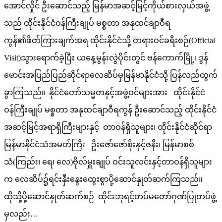
အောင်လှိုင် ဦးဆောင်သည့် မြန်မာအဆင့်မြင့်ကိုယ်စားလှယ်အဖွဲ့
သည် ထိုင်းနိုင်ငံဝန်ကြီးချုပ် မစ္စတာ အနုထင်ချာဝီရ
ကွန်၏ဖိတ်ကြားချက်အရ ထိုင်းနိုင်ငံသို့ တရားဝင်ခရီးစဉ်(Official
Visit)သွားရောက်ခဲ့ပြီး ယနေ့မွန်းလွဲပိုင်းတွင် ဗန်ကောက်မြို့၊ ဒွန်
မောင်းအပြည်ပြည်ဆိုင်ရာလေဆိပ်မှမြန်မာနိုင်ငံသို့ ပြန်လည်ထွက်
ခွာကြသည်။ နိုင်ငံတော်သမ္မတနှင့်အဖွဲ့ဝင်များအား ထိုင်းနိုင်ငံ
ဝန်ကြီးချုပ် မစ္စတာ အနုထင်ချာဝီရကွန် ဦးဆောင်သည့် ထိုင်းနိုင်ငံ
အဆင့်မြင့်အရာရှိကြီးများနှင့် တာဝန်ရှိသူများ၊ ထိုင်းနိုင်ငံဆိုင်ရာ
မြန်မာနိုင်ငံသံအမတ်ကြီး ဦးဇော်ဇော်စိုးနှင့်ဇနီး၊ မြန်မာစစ်
သံ(ကြည်း၊ ရေ၊ လေ)ဗိုလ်မှူးချုပ် ဝင်းသူလင်းနှင့်တာဝန်ရှိသူများ
က လေဆိပ်၌ရင်းနှီးနွေးထွေးစွာပို့ဆောင်နှုတ်ဆက်ကြသည်။
ထိုသို့ပို့ဆောင်နှုတ်ဆက်စဉ် ထိုင်းဘုရင့်တပ်မတော်ဂုဏ်ပြုတပ်ဖွဲ့
မှလည်း…