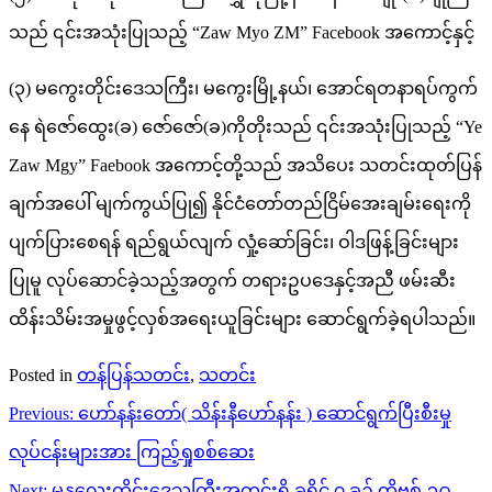
သည် ၎င်းအသုံးပြုသည့် “Zaw Myo ZM” Facebook အကောင့်နှင့်
(၃) မကွေးတိုင်းဒေသကြီး၊ မကွေးမြို့နယ်၊ အောင်ရတနာရပ်ကွက်
နေ ရဲဇော်ထွေး(ခ) ဇော်ဇော်(ခ)ကိုတိုးသည် ၎င်းအသုံးပြုသည့် “Ye
Zaw Mgy” Faebook အကောင့်တို့သည် အသိပေး သတင်းထုတ်ပြန်
ချက်အပေါ် မျက်ကွယ်ပြု၍ နိုင်ငံတော်တည်ငြိမ်အေးချမ်းရေးကို
ပျက်ပြားစေရန် ရည်ရွယ်လျက် လှုံ့ဆော်ခြင်း၊ ဝါဒဖြန့်ခြင်းများ
ပြုမူ လုပ်ဆောင်ခဲ့သည့်အတွက် တရားဥပဒေနှင့်အညီ ဖမ်းဆီး
ထိန်းသိမ်းအမှုဖွင့်လှစ်အရေးယူခြင်းများ ဆောင်ရွက်ခဲ့ရပါသည်။
Posted in
တန်ပြန်သတင်း
,
သတင်း
Post
Previous:
ဟော်နန်းတော်( သိန်းနီဟော်နန်း ) ဆောင်ရွက်ပြီးစီးမှု
navigation
လုပ်ငန်းများအား ကြည့်ရှုစစ်ဆေး
Next:
မန္တလေးတိုင်းဒေသကြီးအတွင်းရှိ ခရိုင် ၇ ခု၌ ကိုဗစ်-၁၉