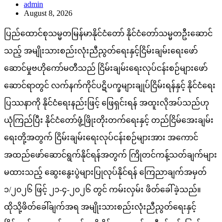
admin
August 8, 2026
ပြည်ထောင်စုသမ္မတမြန်မာနိုင်ငံတော် နိုင်ငံတော်သမ္မတဦးဆောင်
သည့် အမျိုးသားစည်းလုံးညီညွတ်ရေးနှင့်ငြိမ်းချမ်းရေးဖော်
ဆောင်မှုဗဟိုကော်မတီသည် ငြိမ်းချမ်းရေးလုပ်ငန်းစဉ်များဖော်
ဆောင်ရာတွင် လက်နက်ကိုင်ပဋိပက္ခများချုပ်ငြိမ်းရန်နှင့် နိုင်ငံရေး
ပြဿနာကို နိုင်ငံရေးနည်းဖြင့် ဖြေရှင်းရန် အထူးလိုအပ်သည်ဟု
ယုံကြည်ပြီး နိုင်ငံတော်ဖွံ့ဖြိုးတိုးတက်ရေးနှင့် တည်ငြိမ်အေးချမ်း
ရေးတို့အတွက် ငြိမ်းချမ်းရေးလုပ်ငန်းစဉ်များအား အကောင်
အထည်ဖော်ဆောင်ရွက်နိုင်ရန်အတွက် ကြိုတင်ကန့်သတ်ချက်များ
မထားသည့် ဆွေးနွေးပွဲများပြုလုပ်နိုင်ရန် ကြေညာချက်အမှတ်
၁/၂၀၂၆ ဖြင့် ၂၁-၄-၂၀၂၆ တွင် ကမ်းလှမ်း ဖိတ်ခေါ်ခဲ့သည်။
ထိုသို့ဖိတ်ခေါ်ချက်အရ အမျိုးသားစည်းလုံးညီညွတ်ရေးနှင့်