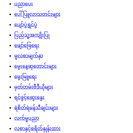
ပညာပေး
ပေါ်ပြူလာသတင်းများ
ပျော်ပွဲရွှင်ပွဲ
ပြည်သူ့အကျိုးပြု
ဖျော်ဖြေရေး
မူလစာမျက်နှာ
မွေးနေ့ဆုတောင်းများ
မွေးမြူရေး
မှတ်တမ်းဗီဒီယိုများ
ရင်ဖွင့်ဆွေးနွေး
ရဲစိတ်ရဲမန်သီချင်းများ
လက်မှုပညာ
လစာနှင့်စရိတ်နှုန်းထား