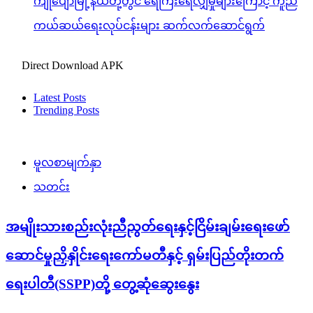
ကျုံပျော်မြို့နယ်တို့တွင် ရေကြီးရေလျှံမှုများကြောင့် ကူညီ
ကယ်ဆယ်ရေးလုပ်ငန်းများ ဆက်လက်ဆောင်ရွက်
Direct Download APK
Latest Posts
Trending Posts
မူလစာမျက်နှာ
သတင်း
အမျိုးသားစည်းလုံးညီညွတ်ရေးနှင့်ငြိမ်းချမ်းရေးဖော်
ဆောင်မှုညှိနှိုင်းရေးကော်မတီနှင့် ရှမ်းပြည်တိုးတက်
ရေးပါတီ(SSPP)တို့ တွေ့ဆုံဆွေးနွေး