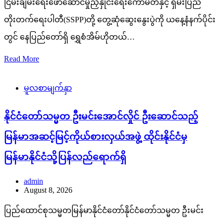
ငြိမ်းချမ်းရေးဖော်ဆောင်မှုညှိနှိုင်းရေးကော်မတီနှင့် ရှမ်းပြည်
တိုးတက်ရေးပါတီ(SSPP)တို့ တွေ့ဆုံဆွေးနွေးပွဲကို ယနေ့နံနက်ပိုင်း
တွင် နေပြည်တော်ရှိ ရွှေစံအိမ်ဟိုတယ်…
Read More
မူလစာမျက်နှာ
နိုင်ငံတော်သမ္မတ ဦးမင်းအောင်လှိုင် ဦးဆောင်သည့်
မြန်မာအဆင့်မြင့်ကိုယ်စားလှယ်အဖွဲ့ ထိုင်းနိုင်ငံမှ
မြန်မာနိုင်ငံသို့ပြန်လည်ရောက်ရှိ
admin
August 8, 2026
ပြည်ထောင်စုသမ္မတမြန်မာနိုင်ငံတော်နိုင်ငံတော်သမ္မတ ဦးမင်း