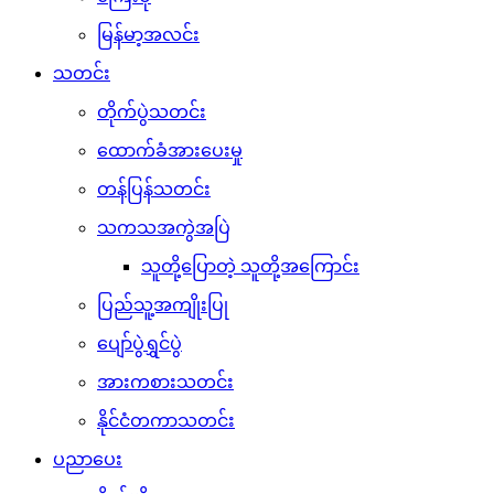
မြန်မာ့အလင်း
သတင်း
တိုက်ပွဲသတင်း
ထောက်ခံအားပေးမှု
တန်ပြန်သတင်း
သကသအကွဲအပြဲ
သူတို့ပြောတဲ့ သူတို့အကြောင်း
ပြည်သူ့အကျိုးပြု
ပျော်ပွဲရွှင်ပွဲ
အားကစားသတင်း
နိုင်ငံတကာသတင်း
ပညာပေး