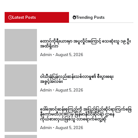
Latest Posts
Trending Posts
တောင်ကိုရီးယားမှာ အပူလှိုင်းကြောင့် သေဆုံးသူ ၁၉ ဦး
အထိရှိလာ
Admin
August 5, 2026
ဝါသီးနှံပြန်လည်ဆန်းသစ်လာမှု၏ စီးပွားရေး
အခွင့်အလမ်း
Admin
August 5, 2026
ဒေါ်အောင်ဆန်းစုကြည်ကို အပြည်ပြည်ဆိုင်ရာကြက်ခြေ
နီကော်မတီ(ICRC)မှ မြန်မာနိုင်ငံဆိုင်ရာ ဌာနေ
ကိုယ်စားလှယ်ဖြစ်သူ လာရောက်တွေ့ဆုံ
Admin
August 5, 2026