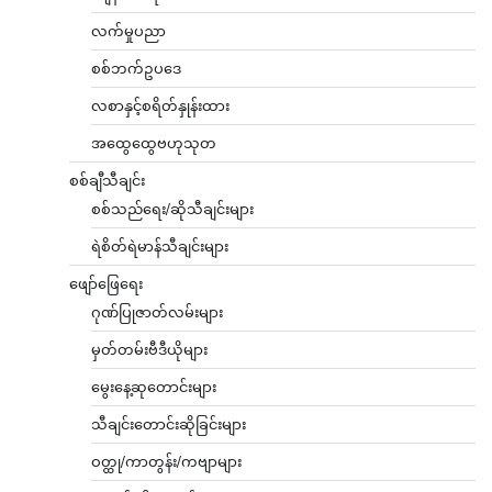
လက်မှုပညာ
စစ်ဘက်ဥပဒေ
လစာနှင့်စရိတ်နှုန်းထား
အထွေထွေဗဟုသုတ
စစ်ချီသီချင်း
စစ်သည်ရေး/ဆိုသီချင်းများ
ရဲစိတ်ရဲမာန်သီချင်းများ
ဖျော်ဖြေရေး
ဂုဏ်ပြုဇာတ်လမ်းများ
မှတ်တမ်းဗီဒီယိုများ
မွေးနေ့ဆုတောင်းများ
သီချင်းတောင်းဆိုခြင်းများ
ဝတ္ထု/ကာတွန်း/ကဗျာများ