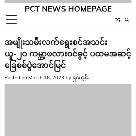
PCT NEWS HOMEPAGE
အမျိုးသမီးလက်ရွေးစင်အသင်း
ယူ-၂ဝ ကမ္ဘာ့ဖလားဝင်ခွင့် ပထမအဆင့်
ခြေစစ်ပွဲအောင်မြင်
Posted on
March 16, 2023
by
ရှင်ယွန်း