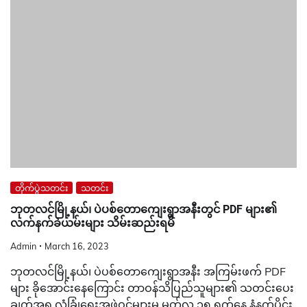
တိုက်ပွဲသတင်း
သတင်း
ဘုတလင်မြို့နယ်၊ ပဲပစ်တောကျေးရွာအနီးတွင် PDF များ၏
လက်နက်ခဲယမ်းများ သိမ်းဆည်းရမိ
Admin
March 16, 2023
ဘုတလင်မြို့နယ်၊ ပဲပစ်တောကျေးရွာအနီး အကြမ်းဖက် PDF
များ ခိုအောင်းနေကြောင်း တာဝန်သိပြည်သူများ၏ သတင်းပေး
ချက်အရ လုံခြုံရေးအဖွဲ့ဝင်များမှ မတ်လ ၁၅ ရက်နေ့ နံနက်ပိုင်း