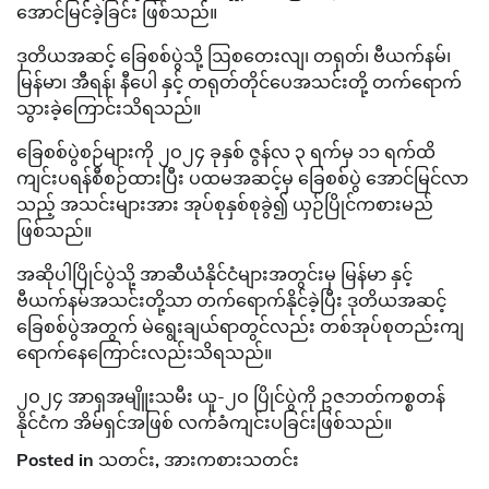
အောင်မြင်ခဲ့ခြင်း ဖြစ်သည်။
ဒုတိယအဆင့် ခြေစစ်ပွဲသို့ ဩစတေးလျ၊ တရုတ်၊ ဗီယက်နမ်၊
မြန်မာ၊ အီရန်၊ နီပေါ နှင့် တရုတ်တိုင်ပေအသင်းတို့ တက်ရောက်
သွားခဲ့ကြောင်းသိရသည်။
ခြေစစ်ပွဲစဉ်များကို ၂ဝ၂၄ ခုနှစ် ဇွန်လ ၃ ရက်မှ ၁၁ ရက်ထိ
ကျင်းပရန်စီစဉ်ထားပြီး ပထမအဆင့်မှ ခြေစစ်ပွဲ အောင်မြင်လာ
သည့် အသင်းများအား အုပ်စုနှစ်စုခွဲ၍ ယှဉ်ပြိုင်ကစားမည်
ဖြစ်သည်။
အဆိုပါပြိုင်ပွဲသို့ အာဆီယံနိုင်ငံများအတွင်းမှ မြန်မာ နှင့်
ဗီယက်နမ်အသင်းတို့သာ တက်ရောက်နိုင်ခဲ့ပြီး ဒုတိယအဆင့်
ခြေစစ်ပွဲအတွက် မဲရွေးချယ်ရာတွင်လည်း တစ်အုပ်စုတည်းကျ
ရောက်နေကြောင်းလည်းသိရသည်။
၂ဝ၂၄ အာရှအမျိူးသမီး ယူ-၂ဝ ပြိုင်ပွဲကို ဥဇဘတ်ကစ္စတန်
နိုင်ငံက အိမ်ရှင်အဖြစ် လက်ခံကျင်းပခြင်းဖြစ်သည်။
Posted in
သတင်း
,
အားကစားသတင်း