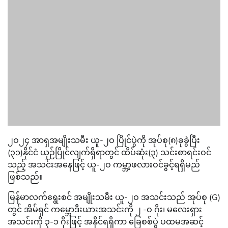
၂ဝ၂၄ အာရှအမျိုးသမီး ယူ-၂ဝ ပြိုင်ပွဲကို အုပ်စု(၈)ခုခွဲပြီး
(၃၁)နိုင်ငံ ယှဉ်ပြိုင်လျက်ရှိရာတွင် ထိပ်ဆုံး(၃) သင်းစာရင်းဝင်
သည့် အသင်းအနေဖြင့် ယူ-၂ဝ ကမ္ဘာ့ဖလားဝင်ခွင့်ရရှိမည်
ဖြစ်သည်။
မြန်မာလက်ရွေးစင် အမျိုးသမီး ယူ-၂ဝ အသင်းသည် အုပ်စု (G)
တွင် အိမ်ရှင် ကမ္ဘောဒီးယားအသင်းကို ၂ -ဝ ဂိုး၊ မလေးရှား
အသင်းကို ၃-၁ ဂိုးဖြင့် အနိုင်ရရှိကာ ခြေစစ်ပွဲ ပထမအဆင့်