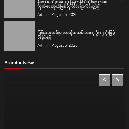
နီကော်မတီ(ICRC)မှ မြန်မာနိုင်ငံဆိုင်ရာ ဌာနေ
ကိုယ်စားလှယ်ဖြစ်သူ လာရောက်တွေ့ဆုံ
Admin
August 5, 2026
မြန်မာအသင်းမှ လာအိုအသင်းအား ၇ ဂိုး ၊ ၂ ဂိုးဖြင့်
အနိုင်ရရှိ
Admin
August 5, 2026
Popular News