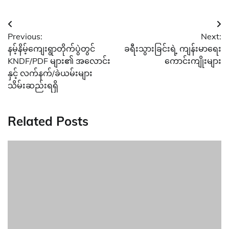
Post
Previous:
Next:
navigation
နမ့်နိမ့်ကျေးရွာတိုက်ပွဲတွင်
ခရီးသွားခြင်းရဲ့ ကျန်းမာရေး
KNDF/PDF များ၏ အလောင်း
ကောင်းကျိုးများ
နှင့် လက်နက်/ခဲယမ်းများ
သိမ်းဆည်းရရှိ
Related Posts