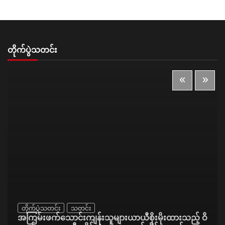
တိုက်ပွဲသတင်း
တိုက်ပွဲသတင်း
သတင်း
အကြမ်းဖက်သောင်းကျန်းသူများယာယီစိုးမိုးထားသည့် ဝိ