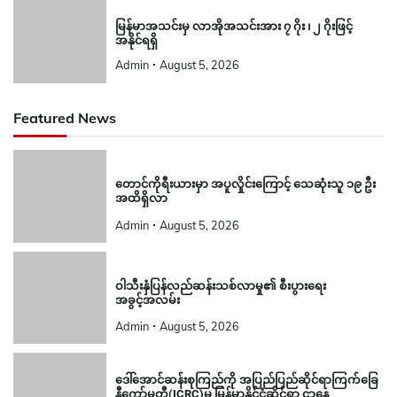
မြန်မာအသင်းမှ လာအိုအသင်းအား ၇ ဂိုး ၊ ၂ ဂိုးဖြင့်
အနိုင်ရရှိ
Admin
August 5, 2026
Featured News
တောင်ကိုရီးယားမှာ အပူလှိုင်းကြောင့် သေဆုံးသူ ၁၉ ဦး
အထိရှိလာ
Admin
August 5, 2026
ဝါသီးနှံပြန်လည်ဆန်းသစ်လာမှု၏ စီးပွားရေး
အခွင့်အလမ်း
Admin
August 5, 2026
ဒေါ်အောင်ဆန်းစုကြည်ကို အပြည်ပြည်ဆိုင်ရာကြက်ခြေ
နီကော်မတီ(ICRC)မှ မြန်မာနိုင်ငံဆိုင်ရာ ဌာနေ