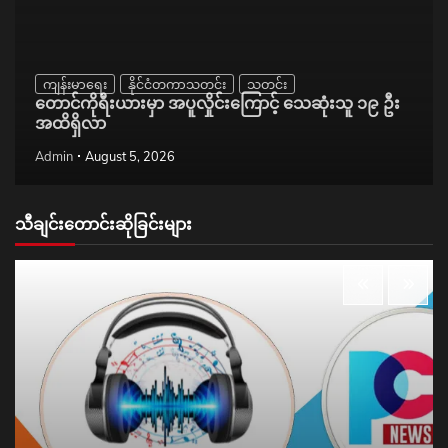
ကျန်းမာရေး
နိုင်ငံတကာသတင်း
သတင်း
တောင်ကိုရီးယားမှာ အပူလှိုင်းကြောင့် သေဆုံးသူ ၁၉ ဦး
အထိရှိလာ
Admin
August 5, 2026
သီချင်းတောင်းဆိုခြင်းများ