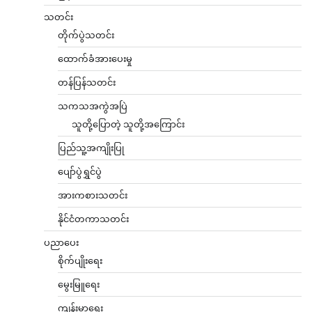
သတင်း
တိုက်ပွဲသတင်း
ထောက်ခံအားပေးမှု
တန်ပြန်သတင်း
သကသအကွဲအပြဲ
သူတို့ပြောတဲ့ သူတို့အကြောင်း
ပြည်သူ့အကျိုးပြု
ပျော်ပွဲရွှင်ပွဲ
အားကစားသတင်း
နိုင်ငံတကာသတင်း
ပညာပေး
စိုက်ပျိုးရေး
မွေးမြူရေး
ကျန်းမာရေး