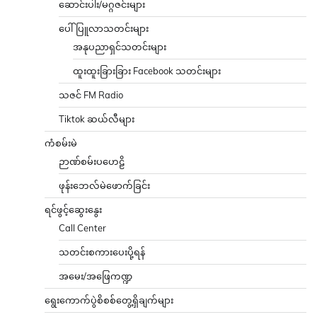
ဆောင်းပါး/မဂ္ဂဇင်းများ
ပေါ်ပြူလာသတင်းများ
အနုပညာရှင်သတင်းများ
ထူးထူးခြားခြား Facebook သတင်းများ
သဇင် FM Radio
Tiktok ဆယ်လီများ
ကံစမ်းမဲ
ဉာဏ်စမ်းပဟေဠိ
ဖုန်းဘေလ်မဲဖောက်ခြင်း
ရင်ဖွင့်ဆွေးနွေး
Call Center
သတင်းစကားပေးပို့ရန်
အမေး/အဖြေကဏ္ဍ
ရွေးကောက်ပွဲစိစစ်တွေ့ရှိချက်များ