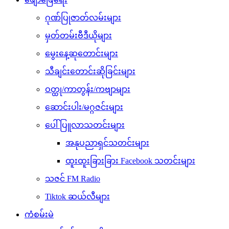
ဂုဏ်ပြုဇာတ်လမ်းများ
မှတ်တမ်းဗီဒီယိုများ
မွေးနေ့ဆုတောင်းများ
သီချင်းတောင်းဆိုခြင်းများ
ဝတ္ထု/ကာတွန်း/ကဗျာများ
ဆောင်းပါး/မဂ္ဂဇင်းများ
ပေါ်ပြူလာသတင်းများ
အနုပညာရှင်သတင်းများ
ထူးထူးခြားခြား Facebook သတင်းများ
သဇင် FM Radio
Tiktok ဆယ်လီများ
ကံစမ်းမဲ