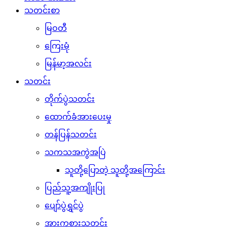
သတင်းစာ
မြဝတီ
ကြေးမုံ
မြန်မာ့အလင်း
သတင်း
တိုက်ပွဲသတင်း
ထောက်ခံအားပေးမှု
တန်ပြန်သတင်း
သကသအကွဲအပြဲ
သူတို့ပြောတဲ့ သူတို့အကြောင်း
ပြည်သူ့အကျိုးပြု
ပျော်ပွဲရွှင်ပွဲ
အားကစားသတင်း