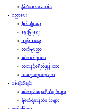
နိုင်ငံတကာသတင်း
ပညာပေး
စိုက်ပျိုးရေး
မွေးမြူရေး
ကျန်းမာရေး
လက်မှုပညာ
စစ်ဘက်ဥပဒေ
လစာနှင့်စရိတ်နှုန်းထား
အထွေထွေဗဟုသုတ
စစ်ချီသီချင်း
စစ်သည်ရေး/ဆိုသီချင်းများ
ရဲစိတ်ရဲမာန်သီချင်းများ
ဖျော်ဖြေရေး