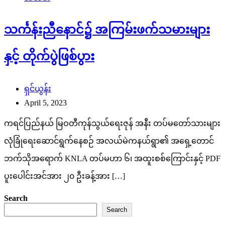
သင်္ကန်းညီနောင်၌ အကြမ်းဖက်သမားများ
နှင့် တိုက်ပွဲဖြစ်ပွား
ရှင်ယွန်း
April 5, 2023
ကရင်ပြည်နယ် မြဝတီကုန်သွယ်ရေးဇုန် အနီး တပ်မတော်သားများ
လုံခြုံရေးဆောင်ရွက်နေစဉ် အလယ်မဲကနယ်ရွာ၏ အရှေ့တောင်
ဘက်သိုအရောက် KNLA တပ်မဟာ ၆၊ အထူးစစ်ကြောင်းနှင့် PDF
ပူးပေါင်းအင်အား ၂၀ ဦးခန့်အား […]
Search
Search