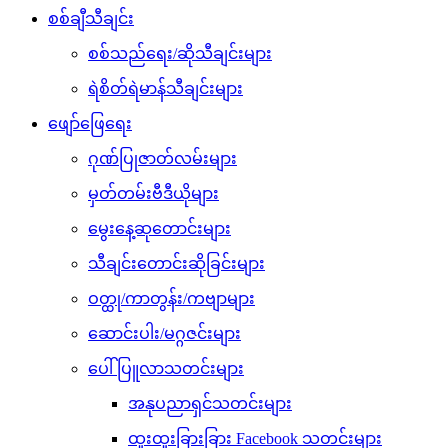
စစ်ချီသီချင်း
စစ်သည်ရေး/ဆိုသီချင်းများ
ရဲစိတ်ရဲမာန်သီချင်းများ
ဖျော်ဖြေရေး
ဂုဏ်ပြုဇာတ်လမ်းများ
မှတ်တမ်းဗီဒီယိုများ
မွေးနေ့ဆုတောင်းများ
သီချင်းတောင်းဆိုခြင်းများ
ဝတ္ထု/ကာတွန်း/ကဗျာများ
ဆောင်းပါး/မဂ္ဂဇင်းများ
ပေါ်ပြူလာသတင်းများ
အနုပညာရှင်သတင်းများ
ထူးထူးခြားခြား Facebook သတင်းများ