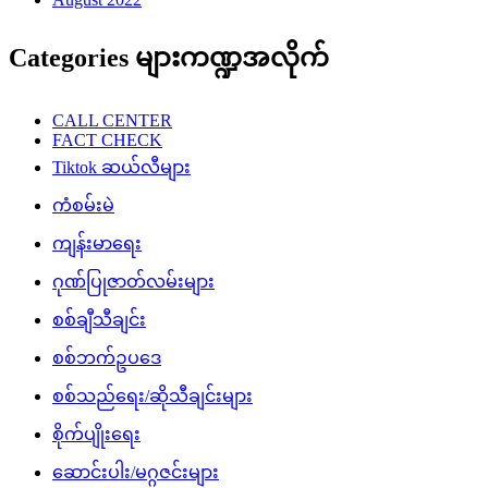
Categories များကဏ္ဍအလိုက်
CALL CENTER
FACT CHECK
Tiktok ဆယ်လီများ
ကံစမ်းမဲ
ကျန်းမာရေး
ဂုဏ်ပြုဇာတ်လမ်းများ
စစ်ချီသီချင်း
စစ်ဘက်ဥပဒေ
စစ်သည်ရေး/ဆိုသီချင်းများ
စိုက်ပျိုးရေး
ဆောင်းပါး/မဂ္ဂဇင်းများ