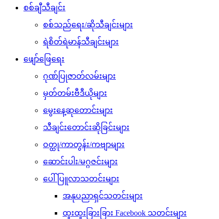
စစ်ချီသီချင်း
စစ်သည်ရေး/ဆိုသီချင်းများ
ရဲစိတ်ရဲမာန်သီချင်းများ
ဖျော်ဖြေရေး
ဂုဏ်ပြုဇာတ်လမ်းများ
မှတ်တမ်းဗီဒီယိုများ
မွေးနေ့ဆုတောင်းများ
သီချင်းတောင်းဆိုခြင်းများ
ဝတ္ထု/ကာတွန်း/ကဗျာများ
ဆောင်းပါး/မဂ္ဂဇင်းများ
ပေါ်ပြူလာသတင်းများ
အနုပညာရှင်သတင်းများ
ထူးထူးခြားခြား Facebook သတင်းများ