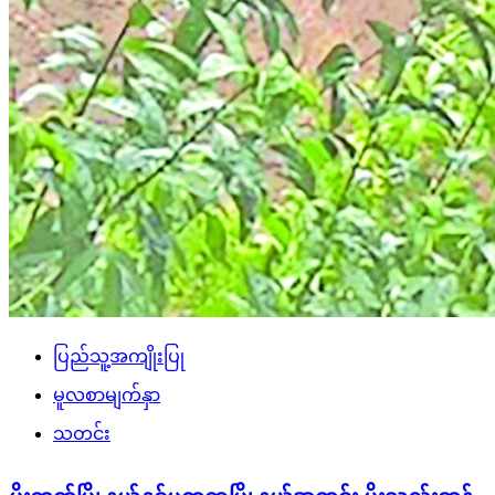
ပြည်သူ့အကျိုးပြု
မူလစာမျက်နှာ
သတင်း