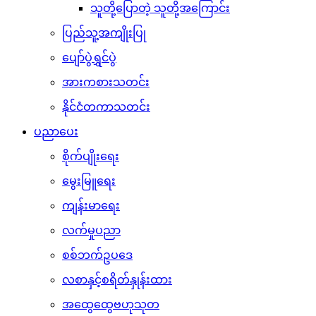
သူတို့ပြောတဲ့ သူတို့အကြောင်း
ပြည်သူ့အကျိုးပြု
ပျော်ပွဲရွှင်ပွဲ
အားကစားသတင်း
နိုင်ငံတကာသတင်း
ပညာပေး
စိုက်ပျိုးရေး
မွေးမြူရေး
ကျန်းမာရေး
လက်မှုပညာ
စစ်ဘက်ဥပဒေ
လစာနှင့်စရိတ်နှုန်းထား
အထွေထွေဗဟုသုတ