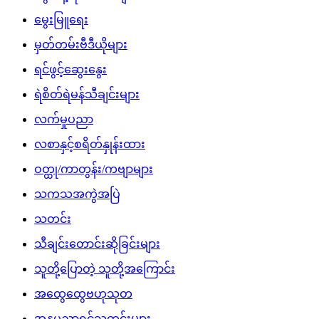
မွေးမြူရေး
မှတ်တမ်းဗီဒီယိုများ
ရင်ဖွင့်ဆွေးနွေး
ရဲစိတ်ရဲမန်သီချင်းများ
လက်မှုပညာ
လစာနှင့်စရိတ်နှုန်းထား
ဝတ္ထု/ကာတွန်း/ကဗျာများ
သကသအကွဲအပြဲ
သတင်း
သီချင်းတောင်းဆိုခြင်းများ
သူတို့ပြောတဲ့ သူတို့အကြောင်း
အထွေထွေဗဟုသုတ
အနုပညာရှင်သတင်းများ