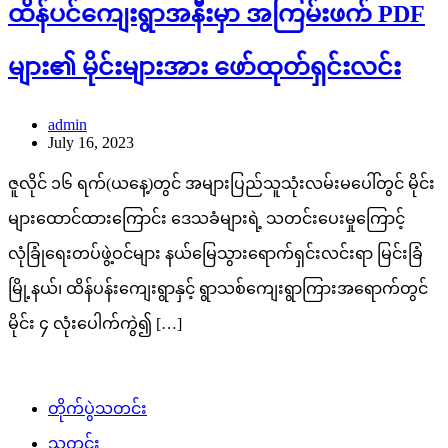
ထိန်ပင်ကျေးရွာအနီးမှာ အကြမ်းဖက် PDF
များ၏ မိုင်းများအား ဖော်ထုတ်ရှင်းလင်း
admin
July 16, 2023
ဇူလိုင် ၁၆ ရက်(ယနေ့)တွင် အများပြည်သူသုံးလမ်းမပေါ်တွင် မိုင်း
များထောင်ထားကြောင်း ဒေသခံများရဲ့ သတင်းပေးမှုကြောင့်
လုံခြုံရေးတပ်ဖွဲ့ဝင်များ နယ်မြေသွားရောက်ရှင်းလင်းရာ မြင်းခြံ
မြို့နယ်၊ ထိန်ပန်းကျေးရွာနှင့် ရွာသစ်ကျေးရွာကြားအရောက်တွင်
မိုင်း ၄ လုံးပေါက်ကွဲ၍ […]
တိုက်ပွဲသတင်း
သတင်း