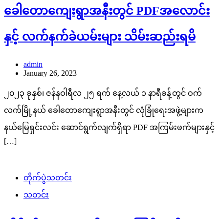
ခေါတောကျေးရွာအနီးတွင် PDFအလောင်း
နှင့် လက်နက်ခဲယမ်းများ သိမ်းဆည်းရမိ
admin
January 26, 2023
၂၀၂၃ ခုနှစ်၊ ဇန်နဝါရီလ ၂၅ ရက် နေ့လယ် ၁ နာရီခန့်တွင် ဝက်
လက်မြို့နယ် ခေါတောကျေးရွာအနီးတွင် လုံခြုံရေးအဖွဲ့များက
နယ်မြေရှင်းလင်း ဆောင်ရွက်လျက်ရှိရာ PDF အကြမ်းဖက်များနှင့်
[…]
တိုက်ပွဲသတင်း
သတင်း