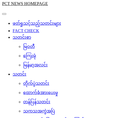
PCT NEWS HOMEPAGE
ဖတ်ရှုသင့်သည့်သတင်းများ
FACT CHECK
သတင်းစာ
မြဝတီ
ကြေးမုံ
မြန်မာ့အလင်း
သတင်း
တိုက်ပွဲသတင်း
ထောက်ခံအားပေးမှု
တန်ပြန်သတင်း
သကသအကွဲအပြဲ