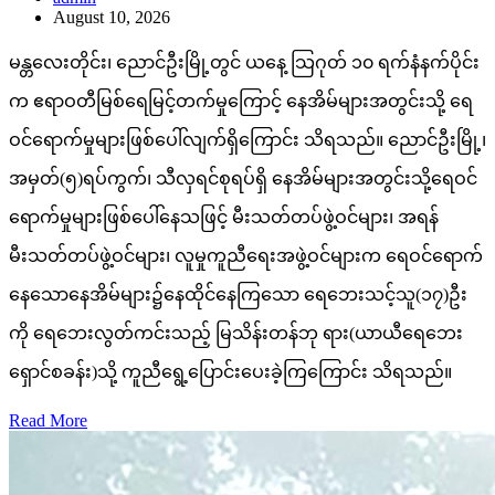
August 10, 2026
မန္တလေးတိုင်း၊ ညောင်ဦးမြို့တွင် ယနေ့ သြဂုတ် ၁၀ ရက်နံနက်ပိုင်း
က ဧရာဝတီမြစ်ရေမြင့်တက်မှုကြောင့် နေအိမ်များအတွင်းသို့ ရေ
ဝင်ရောက်မှုများဖြစ်ပေါ်လျက်ရှိကြောင်း သိရသည်။ ညောင်ဦးမြို့၊
အမှတ်(၅)ရပ်ကွက်၊ သီလှရင်စုရပ်ရှိ နေအိမ်များအတွင်းသို့ရေဝင်
ရောက်မှုများဖြစ်ပေါ်နေသဖြင့် မီးသတ်တပ်ဖွဲ့ဝင်များ၊ အရန်
မီးသတ်တပ်ဖွဲ့ဝင်များ၊ လူမှုကူညီရေးအဖွဲ့ဝင်များက ရေဝင်ရောက်
နေသောနေအိမ်များ၌နေထိုင်နေကြသော ရေဘေးသင့်သူ(၁၇)ဦး
ကို ရေဘေးလွတ်ကင်းသည့် မြသိန်းတန်ဘု ရား(ယာယီရေဘေး
ရှောင်စခန်း)သို့ ကူညီရွေ့ပြောင်းပေးခဲ့ကြကြောင်း သိရသည်။
Read More