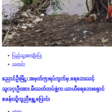
ပြည်သူ့အကျိုးပြု
သတင်း
ညောင်ဦးမြို့၊ အမှတ်(၅)ရပ်ကွက်မှ ရေဘေးသင့်
သူ(၁၇)ဦးအား မီးသတ်တပ်ဖွဲ့က ယာယီရေဘေးရှောင်
စခန်းသို့ကူညီရွှေ့ပြောင်း
admin