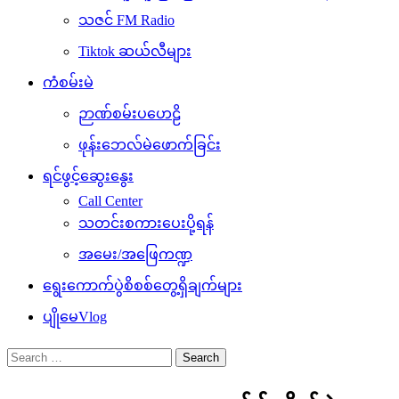
သဇင် FM Radio
Tiktok ဆယ်လီများ
ကံစမ်းမဲ
ဉာဏ်စမ်းပဟေဠိ
ဖုန်းဘေလ်မဲဖောက်ခြင်း
ရင်ဖွင့်ဆွေးနွေး
Call Center
သတင်းစကားပေးပို့ရန်
အမေး/အဖြေကဏ္ဍ
ရွေးကောက်ပွဲစိစစ်တွေ့ရှိချက်များ
ပျိုမေVlog
Search
for: