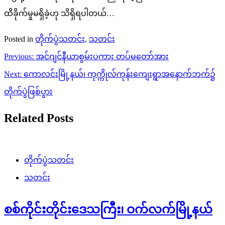
ထိခိုက်မှုမရှိခဲ့ဟု သိရှိရပါတယ်…
Posted in
တိုက်ပွဲသတင်း
,
သတင်း
Post
Previous:
အင်ဂျင်နီယာစွမ်းပကား တပ်မတော်အား
navigation
Next:
ကောလင်းမြို့နယ်၊ ကုက္ကိုလ်ကုန်းကျေးရွာအနောက်ဘက်၌
တိုက်ပွဲဖြစ်ပွား
Related Posts
တိုက်ပွဲသတင်း
သတင်း
စစ်ကိုင်းတိုင်းဒေသကြီး၊ ဝက်လက်မြို့နယ်