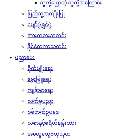
သူတို့ပြောတဲ့ သူတို့အကြောင်း
ပြည်သူ့အကျိုးပြု
ပျော်ပွဲရွှင်ပွဲ
အားကစားသတင်း
နိုင်ငံတကာသတင်း
ပညာပေး
စိုက်ပျိုးရေး
မွေးမြူရေး
ကျန်းမာရေး
လက်မှုပညာ
စစ်ဘက်ဥပဒေ
လစာနှင့်စရိတ်နှုန်းထား
အထွေထွေဗဟုသုတ