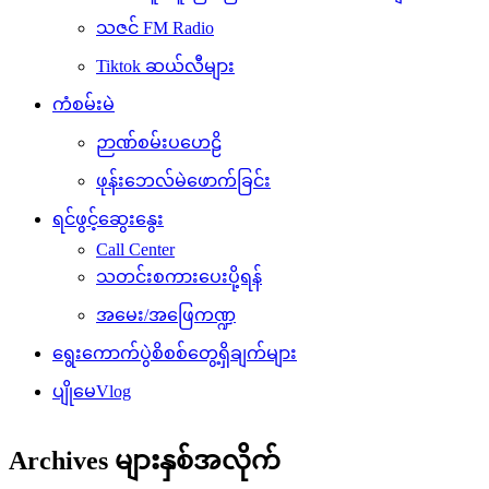
သဇင် FM Radio
Tiktok ဆယ်လီများ
ကံစမ်းမဲ
ဉာဏ်စမ်းပဟေဠိ
ဖုန်းဘေလ်မဲဖောက်ခြင်း
ရင်ဖွင့်ဆွေးနွေး
Call Center
သတင်းစကားပေးပို့ရန်
အမေး/အဖြေကဏ္ဍ
ရွေးကောက်ပွဲစိစစ်တွေ့ရှိချက်များ
ပျိုမေVlog
Archives များနှစ်အလိုက်