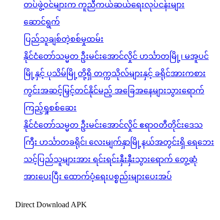
တပ်ဖွဲ့ဝင်များက ကူညီကယ်ဆယ်ရေးလုပ်ငန်းများ
ဆောင်ရွက်
ပြည်သူချစ်တဲ့စစ်မှုထမ်း
နိုင်ငံတော်သမ္မတ ဦးမင်းအောင်လှိုင် ဟင်္သာတမြို့၊ မအူပင်
မြို့နှင့် ပုသိမ်မြို့တို့ရှိ တက္ကသိုလ်များနှင့် ခရိုင်အားကစား
ကွင်းအဆင့်မြှင့်တင်နိုင်မည့် အခြေအနေများသွားရောက်
ကြည့်ရှုစစ်ဆေး
နိုင်ငံတော်သမ္မတ ဦးမင်းအောင်လှိုင် ဧရာဝတီတိုင်းဒေသ
ကြီး ဟင်္သာတခရိုင်၊ လေးမျက်နှာမြို့နယ်အတွင်းရှိ ရေဘေး
သင့်ပြည်သူများအား ရင်းရင်းနှီးနှီးသွားရောက် တွေ့ဆုံ
အားပေးပြီး ထောက်ပံ့ရေးပစ္စည်းများပေးအပ်
Direct Download APK