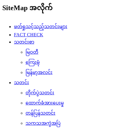
SiteMap အလိုက်
ဖတ်ရှုသင့်သည့်သတင်းများ
FACT CHECK
သတင်းစာ
မြဝတီ
ကြေးမုံ
မြန်မာ့အလင်း
သတင်း
တိုက်ပွဲသတင်း
ထောက်ခံအားပေးမှု
တန်ပြန်သတင်း
သကသအကွဲအပြဲ