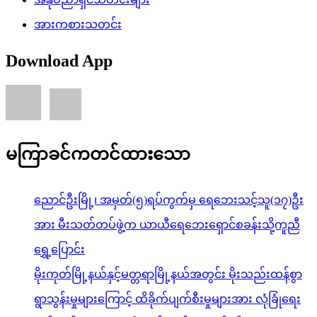
အားကစားသတင်း
Download App
မကြာခင်ကတင်ထားသော
ညောင်ဦးမြို့၊ အမှတ်(၅)ရပ်ကွက်မှ ရေဘေးသင့်သူ(၁၇)ဦး
အား မီးသတ်တပ်ဖွဲ့က ယာယီရေဘေးရှောင်စခန်းသို့ကူညီ
ရွှေ့ပြောင်း
မိုးကုတ်မြို့နယ်နှင့်မတ္တရာမြို့နယ်အတွင်း မိုးသည်းထန်စွာ
ရွာသွန်းမှုများကြောင့် ထိခိုက်ပျက်စီးမှုများအား လုံခြုံရေး