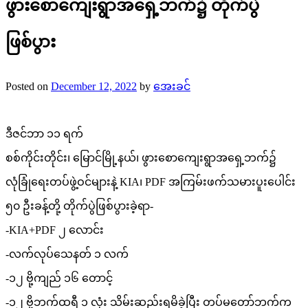
ဖွားစောကျေးရွာအရှေ့ဘက်၌ တိုက်ပွဲ
ဖြစ်ပွား
Posted on
December 12, 2022
by
အေးခင်
ဒီဇင်ဘာ ၁၁ ရက်
စစ်ကိုင်းတိုင်း၊ မြောင်မြို့နယ်၊ ဖွားစောကျေးရွာအရှေ့ဘက်၌
လုံခြုံရေးတပ်ဖွဲ့ဝင်များနဲ့ KIA၊ PDF အကြမ်းဖက်သမားပူးပေါင်း
၅၀ ဦးခန့်တို့ တိုက်ပွဲဖြစ်ပွားခဲ့ရာ-
-KIA+PDF ၂ လောင်း
-လက်လုပ်သေနတ် ၁ လက်
-၁၂ ဗို့ကျည် ၁၆ တောင့်
-၁၂ ဗို့ဘက်ထရီ ၁ လုံး သိမ်းဆည်းရမိခဲ့ပြီး တပ်မတော်ဘက်က