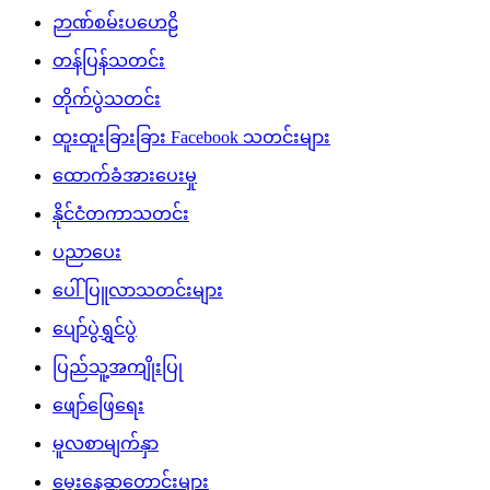
ဉာဏ်စမ်းပဟေဠိ
တန်ပြန်သတင်း
တိုက်ပွဲသတင်း
ထူးထူးခြားခြား Facebook သတင်းများ
ထောက်ခံအားပေးမှု
နိုင်ငံတကာသတင်း
ပညာပေး
ပေါ်ပြူလာသတင်းများ
ပျော်ပွဲရွှင်ပွဲ
ပြည်သူ့အကျိုးပြု
ဖျော်ဖြေရေး
မူလစာမျက်နှာ
မွေးနေ့ဆုတောင်းများ