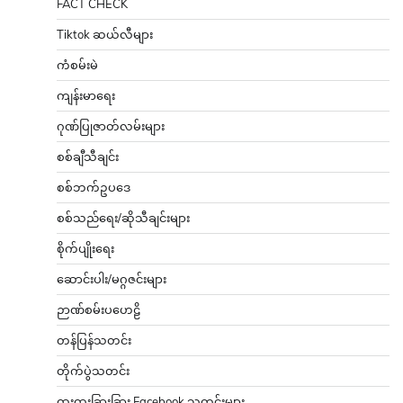
FACT CHECK
Tiktok ဆယ်လီများ
ကံစမ်းမဲ
ကျန်းမာရေး
ဂုဏ်ပြုဇာတ်လမ်းများ
စစ်ချီသီချင်း
စစ်ဘက်ဥပဒေ
စစ်သည်ရေး/ဆိုသီချင်းများ
စိုက်ပျိုးရေး
ဆောင်းပါး/မဂ္ဂဇင်းများ
ဉာဏ်စမ်းပဟေဠိ
တန်ပြန်သတင်း
တိုက်ပွဲသတင်း
ထူးထူးခြားခြား Facebook သတင်းများ