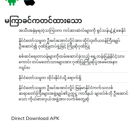
မကြာခင်ကတင်ထားသော
အသီးအနှံမှရတဲ့သကြားက ကင်ဆာဆဲလ်များကို ရှင်သန်ပျံ့နှံ့စေနိုင်
နိုင်ငံတော်သမ္မတ ဦးမင်းအောင်လှိုင်အား ထိုင်းဒုတိယဝန်ကြီးချုပ်
ဦးဆောင်၍ ဂုဏ်ပြုတပ်ဖွဲ့ဖြင့် ကြိုဆိုဂုဏ်ပြု
စစ်ဆင်ရေးတာဝန်များကိုထမ်းဆောင်ခဲ့သည့် ရှေ့တန်းပြန်နိုင်ငံ့သား
ကောင်း တပ်မတော်သားများအား ဂုဏ်ပြုကြိုဆိုပွဲအခမ်းအနား
ကျင်းပ
နိုင်ငံတော်သမ္မတ ထိုင်းနိုင်ငံသို့ ရောက်ရှိ
နိုင်ငံတော်သမ္မတ ဦးမင်းအောင်လှိုင် မြန်မာနိုင်ငံကက်သလစ်
ဆရာတော်ကြီးများအဖွဲ့ချုပ်၏ဥက္ကဋ္ဌ ကာဒီနယ် ချားလ်စ်ဘို ဦးဆောင်
သော ကိုယ်စားလှယ်အဖွဲ့အား လက်ခံတွေ့ဆုံ
Direct Download APK