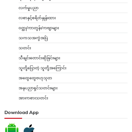
လက်မှုပညာ
လစာနှင့်စရိတ်နှုန်းထား
ဝတ္ထု/ကာတွန်း/ကဗျာများ
သကသအကွဲအပြဲ
သတင်း
သီချင်းတောင်းဆိုခြင်းများ
သူတို့ပြောတဲ့ သူတို့အကြောင်း
အထွေထွေဗဟုသုတ
အနုပညာရှင်သတင်းများ
အားကစားသတင်း
Download App