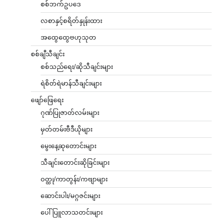
စစ်ဘက်ဥပဒေ
လစာနှင့်စရိတ်နှုန်းထား
အထွေထွေဗဟုသုတ
စစ်ချီသီချင်း
စစ်သည်ရေး/ဆိုသီချင်းများ
ရဲစိတ်ရဲမာန်သီချင်းများ
ဖျော်ဖြေရေး
ဂုဏ်ပြုဇာတ်လမ်းများ
မှတ်တမ်းဗီဒီယိုများ
မွေးနေ့ဆုတောင်းများ
သီချင်းတောင်းဆိုခြင်းများ
ဝတ္ထု/ကာတွန်း/ကဗျာများ
ဆောင်းပါး/မဂ္ဂဇင်းများ
ပေါ်ပြူလာသတင်းများ