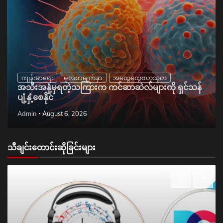
ကျန်းမာရေး
မူလစာမျက်နှာ
အထွေထွေဗဟုသုတ
အသီးအနှံမှရတဲ့သကြားက ကင်ဆာဆဲလ်များကို ရှင်သန်
ပျံ့နှံ့စေနိုင်
Admin
August 6, 2026
သီချင်းတောင်းဆိုခြင်းများ