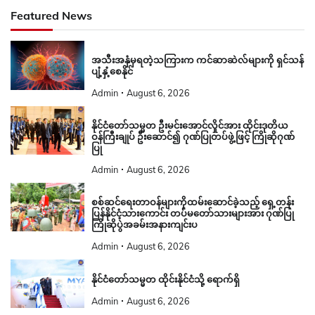
Featured News
အသီးအနှံမှရတဲ့သကြားက ကင်ဆာဆဲလ်များကို ရှင်သန်
ပျံ့နှံ့စေနိုင်
Admin
August 6, 2026
နိုင်ငံတော်သမ္မတ ဦးမင်းအောင်လှိုင်အား ထိုင်းဒုတိယ
ဝန်ကြီးချုပ် ဦးဆောင်၍ ဂုဏ်ပြုတပ်ဖွဲ့ဖြင့် ကြိုဆိုဂုဏ်
ပြု
Admin
August 6, 2026
စစ်ဆင်ရေးတာဝန်များကိုထမ်းဆောင်ခဲ့သည့် ရှေ့တန်း
ပြန်နိုင်ငံ့သားကောင်း တပ်မတော်သားများအား ဂုဏ်ပြု
ကြိုဆိုပွဲအခမ်းအနားကျင်းပ
Admin
August 6, 2026
နိုင်ငံတော်သမ္မတ ထိုင်းနိုင်ငံသို့ ရောက်ရှိ
Admin
August 6, 2026