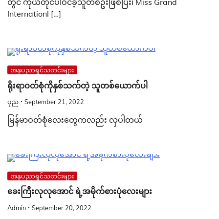
တွင် ကိုယ်တိုင်ပါဝင်ခဲ့သူတစ်ဦးဖြစ်ပြီး၊ Miss Grand
Internationl […]
အနုပညာရှင်သတင်းများ
ရိုးရာဝတ်စုံကိုနှစ်သက်တဲ့ သူတစ်ယောက်ပါ
ပုည
September 21, 2022
မြန်မာဝတ်စုံလေးတွေကလည်း လှပါတယ်
အနုပညာရှင်သတင်းများ
ခေးကြီးလုလုအောင် ရဲ့အမိုက်စားပုံလေးများ
Admin
September 20, 2022