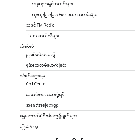
အနုပညာရှင်သတင်းများ
ထူးထူးခြားခြား Facebook သတင်းများ
သဇင် FM Radio
Tiktok ဆယ်လီများ
ကံစမ်းမဲ
ဉာဏ်စမ်းပဟေဠိ
ဖုန်းဘေလ်မဲဖောက်ခြင်း
ရင်ဖွင့်ဆွေးနွေး
Call Center
သတင်းစကားပေးပို့ရန်
အမေး/အဖြေကဏ္ဍ
ရွေးကောက်ပွဲစိစစ်တွေ့ရှိချက်များ
ပျိုမေVlog