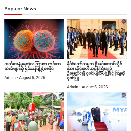
Popular News
နိုင်ငံတော်သမ္မတ ဦးမင်းအောင်လှိုင်
အသီးအနှံမှရတဲ့သကြားက ကင်ဆာ
အား ထိုင်းဒုတိယဝန်ကြီးချုပ်
ဆဲလ်များကို ရှင်သန်ပျံ့နှံ့စေနိုင်
ဦးဆောင်၍ ဂုဏ်ပြုတပ်ဖွဲ့ဖြင့် ကြိုဆို
Admin
August 6, 2026
ဂုဏ်ပြု
Admin
August 6, 2026