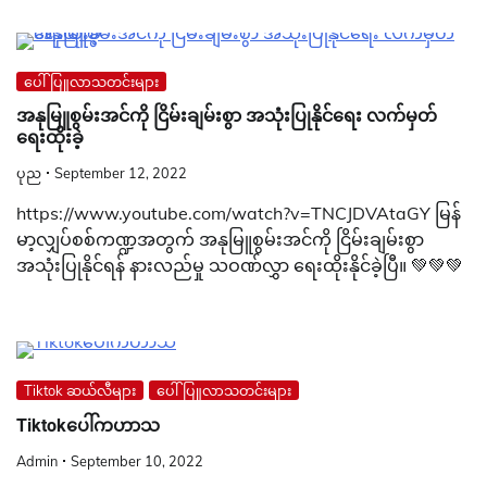
ပေါ်ပြူလာသတင်းများ
အနုမြူစွမ်းအင်ကို ငြိမ်းချမ်းစွာ အသုံးပြုနိုင်ရေး လက်မှတ်
ရေးထိုးခဲ့
ပုည
September 12, 2022
https://www.youtube.com/watch?v=TNCJDVAtaGY မြန်
မာ့လျှပ်စစ်ကဏ္ဍအတွက် အနုမြူစွမ်းအင်ကို ငြိမ်းချမ်းစွာ
အသုံးပြုနိုင်ရန် နားလည်မှု သဝဏ်လွှာ ရေးထိုးနိုင်ခဲ့ပြီ။ 💚💚💚
Tiktok ဆယ်လီများ
ပေါ်ပြူလာသတင်းများ
Tiktokပေါ်ကဟာသ
Admin
September 10, 2022