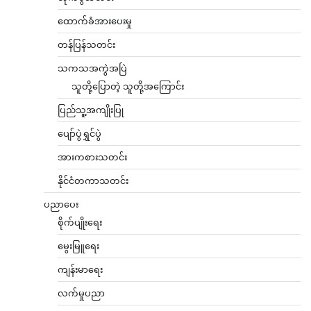
ထောက်ခံအားပေးမှု
တန်ပြန်သတင်း
သကသအကွဲအပြဲ
သူတို့ပြောတဲ့ သူတို့အကြောင်း
ပြည်သူ့အကျိုးပြု
ပျော်ပွဲရွှင်ပွဲ
အားကစားသတင်း
နိုင်ငံတကာသတင်း
ပညာပေး
စိုက်ပျိုးရေး
မွေးမြူရေး
ကျန်းမာရေး
လက်မှုပညာ