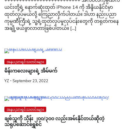
++++++++++++++++++++++++++ အက်ပဲလ်ကုမ္ပဏီက
ယင်းတို့ရဲ့ နောက်ဆုံးထုတ် iPhone 14 ကို အိန္ဒိယနိုင်ငံမှာ
ထုတ်လုပ်မယ်လို့ ကြေညာလိုက်ပါတယ်။ ဒါဟာ နည်းပညာ
ကုမ္ပဏီကြီးရဲ့ သူ့ရဲ့ထုတ်လုပ်မှုလုပ်ငန်းတွေကို တရုတ်ကနေ
အချို့ဖယ်ခွာလာတာဖြစ်ပါတယ်။ […]
အနုပညာရှင်သတင်းများ
မိန်းကလေးများရဲ့ အိမ်မက်
YZ
September 23, 2022
အနုပညာရှင်သတင်းများ
ချစ်သူကို သိန်း ၂၀၀/၃၀၀ လည်းအမ်းနိုင်တယ်ဆိုတဲ့
သရုပ်ဆောင်ရွှေစင်