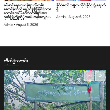
စစ်ဆင်ရေးတာဝန်များကိုထမ်း
နိုင်ငံတော်သမ္မတ ထိုင်းနိုင်ငံသို့ ရောက်
ဆောင်ခဲ့သည့် ရှေ့တန်းပြန်နိုင်ငံ့သား
ရှိ
ကောင်း တပ်မတော်သားများအား
Admin
August 6, 2026
ဂုဏ်ပြုကြိုဆိုပွဲအခမ်းအနားကျင်းပ
Admin
August 6, 2026
တိုက်ပွဲသတင်း