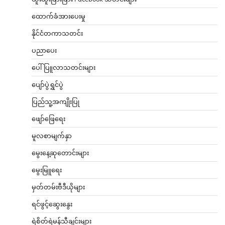
ထောက်ခံအားပေးမှု
နိုင်ငံတကာသတင်း
ပညာပေး
ပေါ်ပြူလာသတင်းများ
ပျော်ပွဲရွှင်ပွဲ
ပြည်သူ့အကျိုးပြု
ဖျော်ဖြေရေး
မူလစာမျက်နှာ
မွေးနေ့ဆုတောင်းများ
မွေးမြူရေး
မှတ်တမ်းဗီဒီယိုများ
ရင်ဖွင့်ဆွေးနွေး
ရဲစိတ်ရဲမန်သီချင်းများ