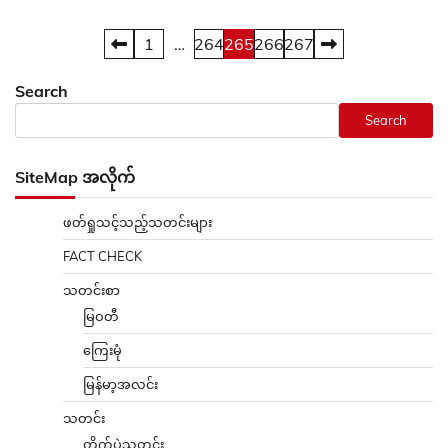
Posts
1
…
264
265
266
267
pagination
Search
Search
SiteMap အလိုက်
ဖတ်ရှုသင့်သည့်သတင်းများ
FACT CHECK
သတင်းစာ
မြဝတီ
ကြေးမုံ
မြန်မာ့အလင်း
သတင်း
တိုက်ပွဲသတင်း