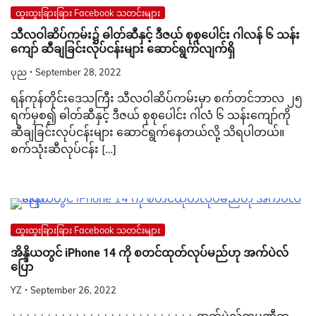
ထူးထူးခြားခြား Facebook သတင်းများ
သီလဝါဆိပ်ကမ်း၌ ဓါတ်ဆီနှင့် ဒီဇယ် စုစုပေါင်း ဂါလန် ၆ သန်း
ကျော် ဆီချခြင်းလုပ်ငန်းများ ဆောင်ရွက်လျက်ရှိ
ပုည
September 28, 2022
ရန်ကုန်တိုင်းဒေသကြီး သီလဝါဆိပ်ကမ်းမှာ စက်တင်ဘာလ ၂၅
ရက်မှစ၍ ဓါတ်ဆီနှင့် ဒီဇယ် စုစုပေါင်း ဂါလံ ၆ သန်းကျော်ကို
ဆီချခြင်းလုပ်ငန်းများ ဆောင်ရွက်နေတယ်လို့ သိရပါတယ်။
စက်သုံးဆီလုပ်ငန်း […]
ထူးထူးခြားခြား Facebook သတင်းများ
အိန္ဒိယတွင် iPhone 14 ကို စတင်ထုတ်လုပ်မည်ဟု အက်ပဲလ်
ပြော
YZ
September 26, 2022