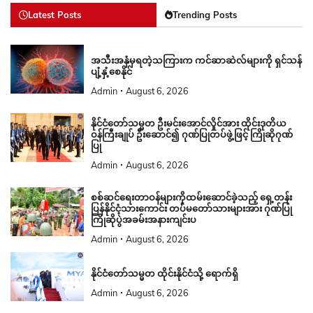
Latest Posts
Trending Posts
အသီးအနှံမှရတဲ့သကြားက ကင်ဆာဆဲလ်များကို ရှင်သန်
ပျံ့နှံ့စေနိုင်
Admin
August 6, 2026
နိုင်ငံတော်သမ္မတ ဦးမင်းအောင်လှိုင်အား ထိုင်းဒုတိယ
ဝန်ကြီးချုပ် ဦးဆောင်၍ ဂုဏ်ပြုတပ်ဖွဲ့ဖြင့် ကြိုဆိုဂုဏ်
ပြု
Admin
August 6, 2026
စစ်ဆင်ရေးတာဝန်များကိုထမ်းဆောင်ခဲ့သည့် ရှေ့တန်း
ပြန်နိုင်ငံ့သားကောင်း တပ်မတော်သားများအား ဂုဏ်ပြု
ကြိုဆိုပွဲအခမ်းအနားကျင်းပ
Admin
August 6, 2026
နိုင်ငံတော်သမ္မတ ထိုင်းနိုင်ငံသို့ ရောက်ရှိ
Admin
August 6, 2026