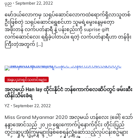
ပုည
September 22, 2022
မော်ဒယ်လောကမှ သရုပ်ဆောင်လောကထဲရောက်ရှိလာသူတစ်
ဦးဖြစ်တဲ့ သရုပ်ဆောင်ရွှေစင်ဟာ သူမရဲ့မွေးနေ့မှတေ့ာ
အဖိုးတန် လက်ပတ်နာရီ နဲ့ ပန်းစည်းကို suprise gift
လက်ဆောင်လေး ရရှိခဲ့ပါတယ်။ ရတဲ့ လက်ပတ်နာရီဟာ တန်ဖိုး
ကြီးတဲ့အတွက် […]
အနုပညာရှင်သတင်းများ
အလှမယ် Han lay ထိုင်းနိုင်ငံ ဘန်ကောက်လေဆိပ်တွင် ဖမ်းဆီး
ထိန်းသိမ်းခံရ
YZ
September 22, 2022
Miss Grand Myanmar 2020 အလှမယ် ဟန်လေး (ခေါ်) သော်
နန္ဒာအောင်သည် ၂၀၂၀ ရွေးကောက်ပွဲနောက်ပိုင်း တိုင်းပြည်
တွင်းဆူပူအုံကြွမှုများဖြစ်စေရန်လှုံ့ဆော်သည့်လုပ်ငန်းစဥ်များ