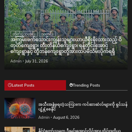
တိုက်ပွဲသတင်း
သတင်း
အကြမ်းဖက်သောင်းကျန်းသူများယာယီစိုးမိုးထားသည့် ဝိ
တုတ်ကျေးရွာ၊ တီးတိန်ယံကျေးရွာ၊ ရန်တိုင်းအောင်
ကျေးရွာနှင့် တွီဘန်ကျေးရွာတို့အားထပ်မံသိမ်းပိုက်ရရှိ
Admin
July 31, 2026
Latest Posts
Trending Posts
အသီးအနှံမှရတဲ့သကြားက ကင်ဆာဆဲလ်များကို ရှင်သန်
ပျံ့နှံ့စေနိုင်
Admin
August 6, 2026
နိုင်ငံတော်သမ္မတ ဦးမင်းအောင်လှိုင်အား ထိုင်းဒုတိယ