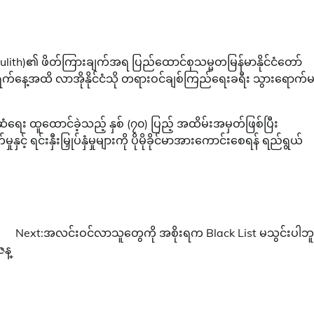
oulith)၏ ဖိတ်ကြားချက်အရ ပြည်ထောင်စုသမ္မတမြန်မာနိုင်ငံတော်
၅ ရက်နေ့အထိ လာအိုနိုင်ငံသို တရားဝင်ချစ်ကြည်ရေးခရီး သွားရောက်
ံရေး ထူထောင်ခဲ့သည့် နှစ် (၇၀) ပြည့် အထိမ်းအမှတ်ဖြစ်ပြီး
ုနှင့် ရင်းနှီးမြှုပ်နှံမှုများကို ပိုမိုခိုင်မာအားကောင်းစေရန် ရည်ရွယ်
Next:
အလင်းဝင်လာသူတွေကို အစိုးရက Black List မသွင်းပါဘူ
န္