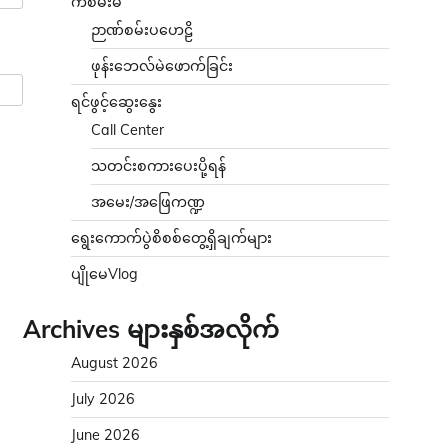
ကံစမ်းမဲ
ဉာဏ်စမ်းပဟေဠိ
ဖုန်းဘေလ်မဲဖောက်ခြင်း
ရင်ဖွင့်ဆွေးနွေး
Call Center
သတင်းစကားပေးပို့ရန်
အမေး/အဖြေကဏ္ဍ
ရွေးကောက်ပွဲစိစစ်တွေ့ရှိချက်များ
ပျိုမေVlog
Archives များနှစ်အလိုက်
August 2026
July 2026
June 2026