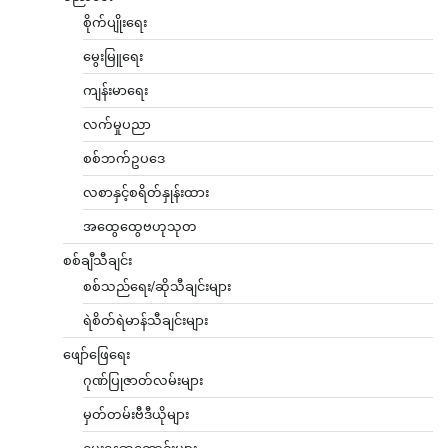
စိုက်ပျိုးရေး
မွေးမြူရေး
ကျန်းမာရေး
လက်မှုပညာ
စစ်ဘက်ဥပဒေ
လစာနှင့်စရိတ်နှုန်းထား
အထွေထွေဗဟုသုတ
စစ်ချီသီချင်း
စစ်သည်ရေး/ဆိုသီချင်းများ
ရဲစိတ်ရဲမာန်သီချင်းများ
ဖျော်ဖြေရေး
ဂုဏ်ပြုဇာတ်လမ်းများ
မှတ်တမ်းဗီဒီယိုများ