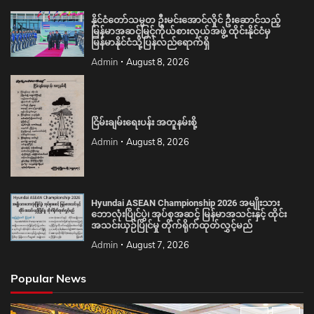
နိုင်ငံတော်သမ္မတ ဦးမင်းအောင်လှိုင် ဦးဆောင်သည့်
မြန်မာအဆင့်မြင့်ကိုယ်စားလှယ်အဖွဲ့ ထိုင်းနိုင်ငံမှ
မြန်မာနိုင်ငံသို့ပြန်လည်ရောက်ရှိ
Admin
August 8, 2026
ငြိမ်းချမ်းရေးပန်း အတူနမ်းစို့
Admin
August 8, 2026
Hyundai ASEAN Championship 2026 အမျိုးသား
ဘောလုံးပြိုင်ပွဲ၊ အုပ်စုအဆင့် မြန်မာအသင်းနှင့် ထိုင်း
အသင်းယှဉ်ပြိုင်မှု တိုက်ရိုက်ထုတ်လွှင့်မည်
Admin
August 7, 2026
Popular News