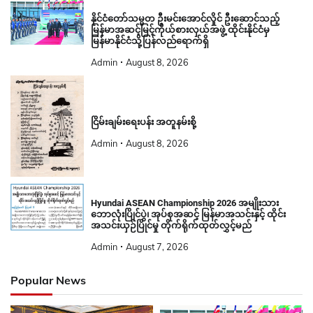
နိုင်ငံတော်သမ္မတ ဦးမင်းအောင်လှိုင် ဦးဆောင်သည့်
မြန်မာအဆင့်မြင့်ကိုယ်စားလှယ်အဖွဲ့ ထိုင်းနိုင်ငံမှ
မြန်မာနိုင်ငံသို့ပြန်လည်ရောက်ရှိ
Admin
August 8, 2026
ငြိမ်းချမ်းရေးပန်း အတူနမ်းစို့
Admin
August 8, 2026
Hyundai ASEAN Championship 2026 အမျိုးသား
ဘောလုံးပြိုင်ပွဲ၊ အုပ်စုအဆင့် မြန်မာအသင်းနှင့် ထိုင်း
အသင်းယှဉ်ပြိုင်မှု တိုက်ရိုက်ထုတ်လွှင့်မည်
Admin
August 7, 2026
Popular News