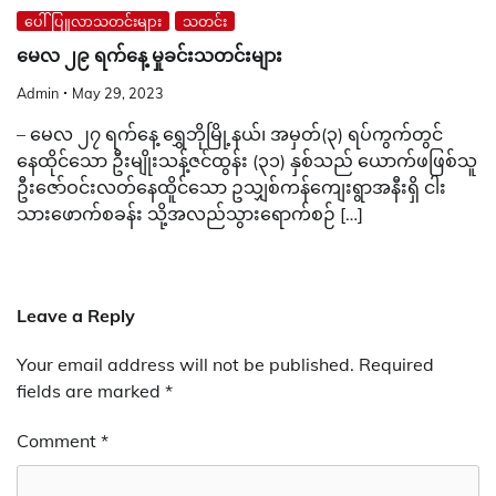
ပေါ်ပြူလာသတင်းများ
သတင်း
မေလ ၂၉ ရက်နေ့ မှုခင်းသတင်းများ
Admin
May 29, 2023
– မေလ ၂၇ ရက်နေ့ ရွှေဘိုမြို့နယ်၊ အမှတ်(၃) ရပ်ကွက်တွင်
နေထိုင်သော ဦးမျိုးသန့်ဇင်ထွန်း (၃၁) နှစ်သည် ယောက်ဖဖြစ်သူ
ဦးဇော်ဝင်းလတ်နေထိူင်သော ဥသျှစ်ကန်ကျေးရွာအနီးရှိ ငါး
သားဖောက်စခန်း သို့အလည်သွားရောက်စဉ် […]
Leave a Reply
Your email address will not be published.
Required
fields are marked
*
Comment
*