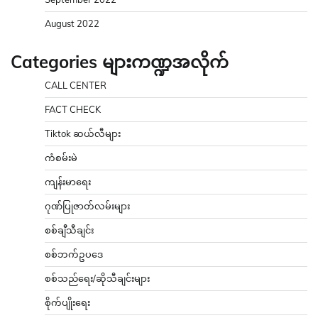
August 2022
Categories များကဏ္ဍအလိုက်
CALL CENTER
FACT CHECK
Tiktok ဆယ်လီများ
ကံစမ်းမဲ
ကျန်းမာရေး
ဂုဏ်ပြုဇာတ်လမ်းများ
စစ်ချီသီချင်း
စစ်ဘက်ဥပဒေ
စစ်သည်ရေး/ဆိုသီချင်းများ
စိုက်ပျိုးရေး