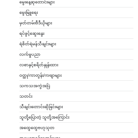
မွေးနေ့ဆုတောင်းများ
မွေးမြူရေး
မှတ်တမ်းဗီဒီယိုများ
ရင်ဖွင့်ဆွေးနွေး
ရဲစိတ်ရဲမန်သီချင်းများ
လက်မှုပညာ
လစာနှင့်စရိတ်နှုန်းထား
ဝတ္ထု/ကာတွန်း/ကဗျာများ
သကသအကွဲအပြဲ
သတင်း
သီချင်းတောင်းဆိုခြင်းများ
သူတို့ပြောတဲ့ သူတို့အကြောင်း
အထွေထွေဗဟုသုတ