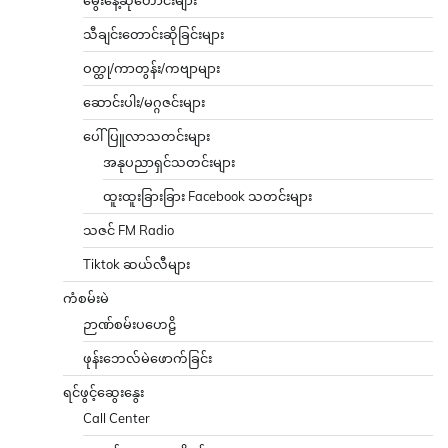
မွေးနေ့ဆုတောင်းများ
သီချင်းတောင်းဆိုခြင်းများ
ဝတ္ထု/ကာတွန်း/ကဗျာများ
ဆောင်းပါး/မဂ္ဂဇင်းများ
ပေါ်ပြူလာသတင်းများ
အနုပညာရှင်သတင်းများ
ထူးထူးခြားခြား Facebook သတင်းများ
သဇင် FM Radio
Tiktok ဆယ်လီများ
ကံစမ်းမဲ
ဉာဏ်စမ်းပဟေဠိ
ဖုန်းဘေလ်မဲဖောက်ခြင်း
ရင်ဖွင့်ဆွေးနွေး
Call Center