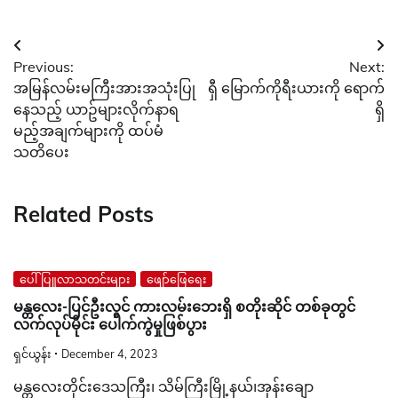
Post
Previous:
Next:
navigation
အမြန်လမ်းမကြီးအားအသုံးပြု
ရှီ မြောက်ကိုရီးယားကို ရောက်
နေသည့် ယာဥ်များလိုက်နာရ
ရှိ
မည့်အချက်များကို ထပ်မံ
သတိပေး
Related Posts
ပေါ်ပြူလာသတင်းများ
ဖျော်ဖြေရေး
မန္တလေး-ပြင်ဦးလွင် ကားလမ်းဘေးရှိ စတိုးဆိုင် တစ်ခုတွင်
လက်လုပ်မိုင်း ပေါက်ကွဲမှုဖြစ်ပွား
ရှင်ယွန်း
December 4, 2023
မန္တလေးတိုင်းဒေသကြီး၊ သိမ်ကြီးမြို့နယ်၊အုန်းချော