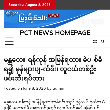
Skip
Saturday, August 8, 2026
to
content
PCT NEWS HOMEPAGE
မန္တလေး-ရန်ကုန် အမြန်ရထား ခဲပ-စ်ခံ
ရ၍ မှန်များပျ-က်စီး၊ လူငယ်တစ်ဦး
ဖမ်းဆီးရမိထား
Posted on
June 8, 2026
by
admin
မန္တလေး-ရန်ကုန် အမြန်ရထားတစ်စင်းသည် ဇွန်လ ၆ ရက်က ပဲ
ခူးမြိုမရောက်မီ နေရာတစ်ခုတွင် လူငယ်တစ်စု၏ ခဲဖြင့်ပ-စ်