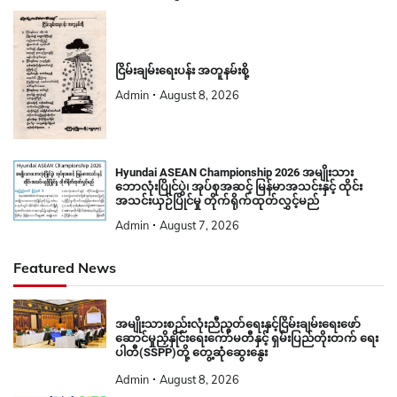
ငြိမ်းချမ်းရေးပန်း အတူနမ်းစို့
Admin
August 8, 2026
Hyundai ASEAN Championship 2026 အမျိုးသား
ဘောလုံးပြိုင်ပွဲ၊ အုပ်စုအဆင့် မြန်မာအသင်းနှင့် ထိုင်း
အသင်းယှဉ်ပြိုင်မှု တိုက်ရိုက်ထုတ်လွှင့်မည်
Admin
August 7, 2026
Featured News
အမျိုးသားစည်းလုံးညီညွတ်ရေးနှင့်ငြိမ်းချမ်းရေးဖော်
ဆောင်မှုညှိနှိုင်းရေးကော်မတီနှင့် ရှမ်းပြည်တိုးတက် ရေး
ပါတီ(SSPP)တို့ တွေ့ဆုံဆွေးနွေး
Admin
August 8, 2026