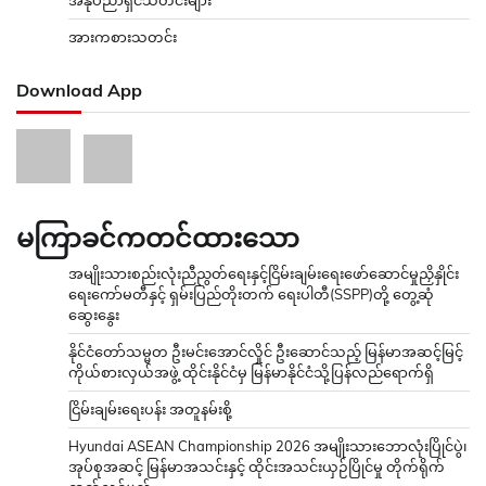
အနုပညာရှင်သတင်းများ
အားကစားသတင်း
Download App
မကြာခင်ကတင်ထားသော
အမျိုးသားစည်းလုံးညီညွတ်ရေးနှင့်ငြိမ်းချမ်းရေးဖော်ဆောင်မှုညှိနှိုင်း
ရေးကော်မတီနှင့် ရှမ်းပြည်တိုးတက် ရေးပါတီ(SSPP)တို့ တွေ့ဆုံ
ဆွေးနွေး
နိုင်ငံတော်သမ္မတ ဦးမင်းအောင်လှိုင် ဦးဆောင်သည့် မြန်မာအဆင့်မြင့်
ကိုယ်စားလှယ်အဖွဲ့ ထိုင်းနိုင်ငံမှ မြန်မာနိုင်ငံသို့ပြန်လည်ရောက်ရှိ
ငြိမ်းချမ်းရေးပန်း အတူနမ်းစို့
Hyundai ASEAN Championship 2026 အမျိုးသားဘောလုံးပြိုင်ပွဲ၊
အုပ်စုအဆင့် မြန်မာအသင်းနှင့် ထိုင်းအသင်းယှဉ်ပြိုင်မှု တိုက်ရိုက်