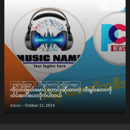
ဖျော်ဖြေရေး
သီချင်းတောင်းဆိုခြင်းများ
ကိုလင်းမြတ်မောင် တောင်းဆိုထားတဲ့ သီချင်းလေးကို
တင်ဆက်ပေးလိုက်ပါတယ်
Admin
October 21, 2024