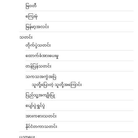
မြဝတီ
ကြေးမုံ
မြန်မာ့အလင်း
သတင်း
တိုက်ပွဲသတင်း
ထောက်ခံအားပေးမှု
တန်ပြန်သတင်း
သကသအကွဲအပြဲ
သူတို့ပြောတဲ့ သူတို့အကြောင်း
ပြည်သူ့အကျိုးပြု
ပျော်ပွဲရွှင်ပွဲ
အားကစားသတင်း
နိုင်ငံတကာသတင်း
ပညာပေး