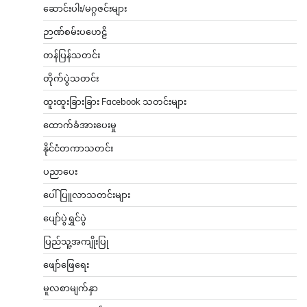
ဆောင်းပါး/မဂ္ဂဇင်းများ
ဉာဏ်စမ်းပဟေဠိ
တန်ပြန်သတင်း
တိုက်ပွဲသတင်း
ထူးထူးခြားခြား Facebook သတင်းများ
ထောက်ခံအားပေးမှု
နိုင်ငံတကာသတင်း
ပညာပေး
ပေါ်ပြူလာသတင်းများ
ပျော်ပွဲရွှင်ပွဲ
ပြည်သူ့အကျိုးပြု
ဖျော်ဖြေရေး
မူလစာမျက်နှာ