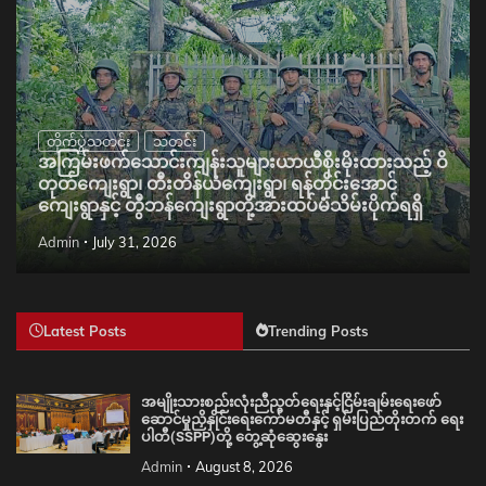
တိုက်ပွဲသတင်း
သတင်း
အကြမ်းဖက်သောင်းကျန်းသူများယာယီစိုးမိုးထားသည့် ဝိ
တုတ်ကျေးရွာ၊ တီးတိန်ယံကျေးရွာ၊ ရန်တိုင်းအောင်
ကျေးရွာနှင့် တွီဘန်ကျေးရွာတို့အားထပ်မံသိမ်းပိုက်ရရှိ
Admin
July 31, 2026
Latest Posts
Trending Posts
အမျိုးသားစည်းလုံးညီညွတ်ရေးနှင့်ငြိမ်းချမ်းရေးဖော်
ဆောင်မှုညှိနှိုင်းရေးကော်မတီနှင့် ရှမ်းပြည်တိုးတက် ရေး
ပါတီ(SSPP)တို့ တွေ့ဆုံဆွေးနွေး
Admin
August 8, 2026