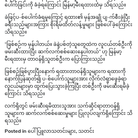
ပေါက်ခြင်းကို ခံခဲ့ရကြောင်း မြန်မာ့မီးရထားထံမှ သိရသည်။
ခဲဖြင့်ပ-စ်ပေါက်ခံရမှုကြောင့် ရထား၏ မှန်အချို ပျ-က်စီးခဲ့ပြီး
ခရီးသည်များအကြား စိုးရိမ်ထိတ်လန့်မှုများ ဖြစ်ပေါ်ခဲ့ကြောင်း
သိရသည်။
“ဖြစ်စဉ်က မှန်ပါတယ်။ ခဲနဲ့ပစ်တဲ့သူတွေထဲက လူငယ်တစ်ဦးကို
ဖမ်းဆီးထားပြီး ဆက်လက်စစ်ဆေးနေပါတယ်” ဟု မြန်မာ့
မီးရထားမှ တာဝန်ရှိသူတစ်ဦးက ပြောကြားသည်။
ဖြစ်စဉ်ဖြစ်ပွားပြီးနောက် ရထားတာဝန်ရှိသူများက ရထားကို
နောက်ပြန်ဆုတ်၍ ပ-စ်ပေါက်သူများအား လိုက်လံရှာဖွေခဲ့ရာ
လူငယ်များမှာ ထွက်ပြေးသွားခဲ့ကြပြီး တစ်ဦးကို ဖမ်းဆီးရမိခဲ့
ကြောင်း သိရသည်။
လက်ရှိတွင် ဖမ်းဆီးရမိထားသူအား သက်ဆိုင်ရာတာဝန်ရှိ
သူများက ဆက်လက်စစ်ဆေးမှုများ ပြုလုပ်လျက်ရှိကြောင်း သိ
ရသည်။
Posted in
ပေါ်ပြူလာသတင်းများ
,
သတင်း