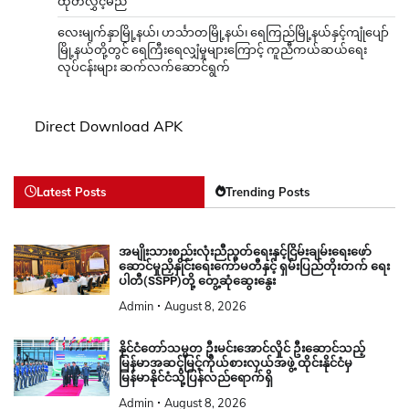
ထုတ်လွှင့်မည်
လေးမျက်နှာမြို့နယ်၊ ဟင်္သာတမြို့နယ်၊ ရေကြည်မြို့နယ်နှင့်ကျုံပျော်
မြို့နယ်တို့တွင် ရေကြီးရေလျှံမှုများကြောင့် ကူညီကယ်ဆယ်ရေး
လုပ်ငန်းများ ဆက်လက်ဆောင်ရွက်
Direct Download APK
Latest Posts
Trending Posts
အမျိုးသားစည်းလုံးညီညွတ်ရေးနှင့်ငြိမ်းချမ်းရေးဖော်
ဆောင်မှုညှိနှိုင်းရေးကော်မတီနှင့် ရှမ်းပြည်တိုးတက် ရေး
ပါတီ(SSPP)တို့ တွေ့ဆုံဆွေးနွေး
Admin
August 8, 2026
နိုင်ငံတော်သမ္မတ ဦးမင်းအောင်လှိုင် ဦးဆောင်သည့်
မြန်မာအဆင့်မြင့်ကိုယ်စားလှယ်အဖွဲ့ ထိုင်းနိုင်ငံမှ
မြန်မာနိုင်ငံသို့ပြန်လည်ရောက်ရှိ
Admin
August 8, 2026