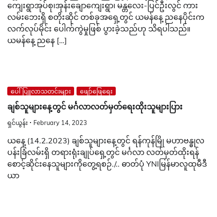
ကျေးရွာအုပ်စု၊အုန်းချောကျေးရွာ၊ မန္တလေး-ပြင်ဦးလွင် ကား
လမ်းဘေးရှိ စတိုးဆိုင် တစ်ခုအရှေ့တွင် ယမန်နေ့ ညနေပိုင်းက
လက်လုပ်မိုင်း ပေါက်ကွဲမှုဖြစ် ပွားခဲ့သည်ဟု သိရပါသည်။
ယမန်နေ့ ညနေ […]
ပေါ်ပြူလာသတင်းများ
ဖျော်ဖြေရေး
ချစ်သူများနေ့တွင် မင်္ဂလာလတ်မှတ်ရေးထိုးသူများပြား
ရှင်ယွန်း
February 14, 2023
ယနေ့ (14.2.2023) ချစ်သူများနေ့တွင် ရန်ကုန်မြို မဟာဗန္ဓုလ
ပန်းခြံလမ်းရှိ တရားရုံးချုပ်ရှေ့တွင် မင်္ဂလာ လတ်မှတ်ထိုးရန်
စောင့်ဆိုင်းနေသူများကိုတွေ့ရစဉ်./.. ဓာတ်ပုံ YNIမြန်မာလူထုမီဒီ
ယာ