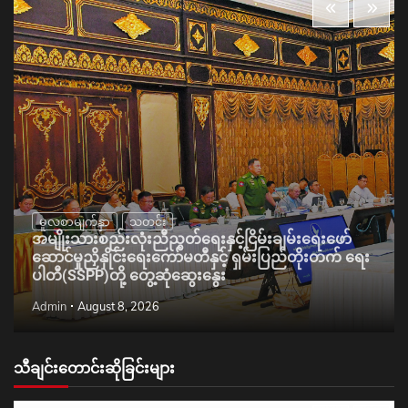
မူလစာမျက်နှာ
သတင်း
အမျိုးသားစည်းလုံးညီညွတ်ရေးနှင့်ငြိမ်းချမ်းရေးဖော်
ဆောင်မှုညှိနှိုင်းရေးကော်မတီနှင့် ရှမ်းပြည်တိုးတက် ရေး
ပါတီ(SSPP)တို့ တွေ့ဆုံဆွေးနွေး
Admin
August 8, 2026
သီချင်းတောင်းဆိုခြင်းများ