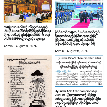
အမျိုးသားစည်းလုံးညီညွတ်ရေးနှင့်
ငြိမ်းချမ်းရေးဖော်ဆောင်မှုညှိနှိုင်းရေး
နိုင်ငံတော်သမ္မတ ဦးမင်းအောင်လှိုင်
ကော်မတီနှင့် ရှမ်းပြည်တိုးတက် ရေး
ဦးဆောင်သည့် မြန်မာအဆင့်မြင့်
ပါတီ(SSPP)တို့ တွေ့ဆုံဆွေးနွေး
ကိုယ်စားလှယ်အဖွဲ့ ထိုင်းနိုင်ငံမှ
မြန်မာနိုင်ငံသို့ပြန်လည်ရောက်ရှိ
Admin
August 8, 2026
Admin
August 8, 2026
Hyundai ASEAN Championship
2026 အမျိုးသားဘောလုံးပြိုင်ပွဲ၊
အုပ်စုအဆင့် မြန်မာအသင်းနှင့် ထိုင်း
အသင်းယှဉ်ပြိုင်မှု တိုက်ရိုက်ထုတ်
လွှင့်မည်