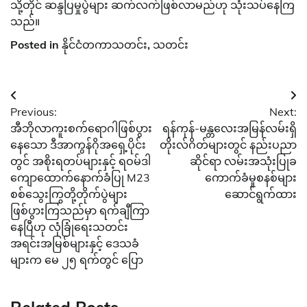
သို့တိုင် ဆန္ဒပြမှုပွဲများ ဆက်လက်ဖြစ်လာမည်ဟု သုံးသပ်နေကြ
သည်။
Posted in
နိုင်ငံတကာသတင်း
,
သတင်း
Post
Previous:
Next:
navigation
အီဘိုလာကူးစက်ရောဂါဖြစ်ပွား
ရန်ကုန်-မန္တလေးအမြန်လမ်းရှိ
နေသော ဒီအာကွန်ဂိုအရှေ့ပိုင်း
တိုးလ်ဂိတ်များတွင် နည်းပညာ
တွင် အစိုးရတပ်များနှင့် ရဝမ်ဒါ
ဆိုင်ရာ လမ်းအသုံးပြုခ
ကျောထောက်နောက်ခံပြု M23
ကောက်ခံမှုစနစ်များ
စစ်သွေးကြွတို့တိုက်ပွဲများ
ဆောင်ရွက်ထား
ဖြစ်ပွားကြသည်မှာ ရက်ချီကြာ
နေပြီဟု လုံခြုံရေးသတင်း
အရင်းအမြစ်များနှင့် ဒေသခံ
များက မေ ၂၅ ရက်တွင် ပြော