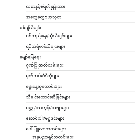
လစာနှင့်စရိတ်နှုန်းထား
အထွေထွေဗဟုသုတ
စစ်ချီသီချင်း
စစ်သည်ရေး/ဆိုသီချင်းများ
ရဲစိတ်ရဲမာန်သီချင်းများ
ဖျော်ဖြေရေး
ဂုဏ်ပြုဇာတ်လမ်းများ
မှတ်တမ်းဗီဒီယိုများ
မွေးနေ့ဆုတောင်းများ
သီချင်းတောင်းဆိုခြင်းများ
ဝတ္ထု/ကာတွန်း/ကဗျာများ
ဆောင်းပါး/မဂ္ဂဇင်းများ
ပေါ်ပြူလာသတင်းများ
အနုပညာရှင်သတင်းများ