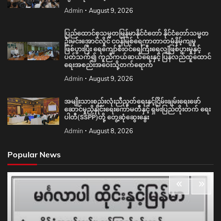
Admin
August 9, 2026
ပြည်ထောင်စုသမ္မတမြန်မာနိုင်ငံတော် နိုင်ငံတော်သမ္မတ
ဦးမင်းအောင်လှိုင် ငဝန်မြစ်ရေကာတာတမံနိမ့်ကျမှု
ဖြစ်ပွားပြီး ရေကျော်စီးဝင်ရေကြီးရေလျှံဖြစ်ပွားမှုနှင့်
ပတ်သက်၍ ကူညီကယ်ဆယ်ရေးနှင့် ပြန်လည်ထူထောင်
ရေးအစည်းအဝေးသို့တက်ရောက်
Admin
August 9, 2026
အမျိုးသားစည်းလုံးညီညွတ်ရေးနှင့်ငြိမ်းချမ်းရေးဖော်
ဆောင်မှုညှိနှိုင်းရေးကော်မတီနှင့် ရှမ်းပြည်တိုးတက် ရေး
ပါတီ(SSPP)တို့ တွေ့ဆုံဆွေးနွေး
Admin
August 8, 2026
Popular News