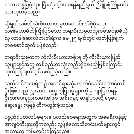
သော ဆန္ဒပြပွဲများ ပြီးဆုံးသွားစေရန်ရည်ရွယ် ၍မျိုးစုံကြိုးပမ်း
အားထုတ်ခဲ့သည်။
ဆိုရှယ်လစ်ဘိုလီးဗီးယားသမ္မတဟောင်း အီဗိုမိုယေး
လ်၏မဟာမိတ်ကြီးဖြစ်သော ဘရာဇီးသမ္မတလူးဝစ်အင်နာစီယို
လူ လာဒါဆေးလ်ဗား၏ရုံးက မေ ၂၅ ရက်တွင် ထုတ်ပြန်ချက်
တစ်စောင်ထုတ်ပြန်ခဲ့သည်။
ဘရာဇီးသမ္မတက ဘိုလီးဗီးယားအစိုးရ၊ဘို လီးဗီးယားပြည်
သူများနှင့်အတူ တစ်စည်းတလုံးတည်းရှိနေမည်ဖြစ်ကြောင်း
ထုတ်ပြန်ချက်တွင် ဖော်ပြခဲ့သည်။
လက်တင်အမေရိက၌ အထင်ရှားဆုံး လက်ဝဲခေါင်းဆောင်တစ်
ဦးဖြစ်သည့် လူလာက မတူကွဲပြားမှုများကို ကျော်ဖြတ်ရန်
ဦးစားပေးနည်းလမ်းအဖြစ် အစိုးရနှင့် ဆန္ဒပြသူတို့ စေ့စပ်
ဆွေးနွေးကြရန် တိုက်တွန်းခဲ့သည်။
ပစ္စည်းပြတ်လပ်မှုများပြေလည်စေရေးအတွက် အမေရိကန်နှင့်
အာဂျင်တီးနားတို့ကလည်း လွန်ခဲ့သောသီတင်းပတ်များတွင်
အလားတူ ကမ်းလှမ်းခဲ့ကြသည်။