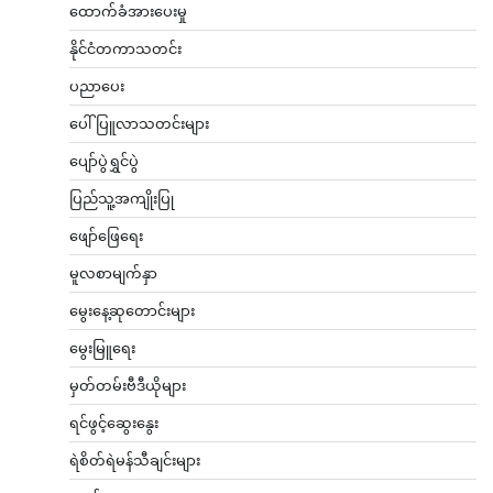
ထောက်ခံအားပေးမှု
နိုင်ငံတကာသတင်း
ပညာပေး
ပေါ်ပြူလာသတင်းများ
ပျော်ပွဲရွှင်ပွဲ
ပြည်သူ့အကျိုးပြု
ဖျော်ဖြေရေး
မူလစာမျက်နှာ
မွေးနေ့ဆုတောင်းများ
မွေးမြူရေး
မှတ်တမ်းဗီဒီယိုများ
ရင်ဖွင့်ဆွေးနွေး
ရဲစိတ်ရဲမန်သီချင်းများ