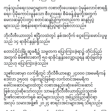
ကုန်သွယ်ရေးသမဂ္ဂများက လစာတိုးပေးရေး၊ ပုံမှန်လောင်စာရရှိ
ရေး၊ ပိုမိုကောင်းမွန်သော စီးပွားရေး စီမံခန့်ခွဲမှုတို့အတွက်
မေလဆန်ပိုင်းတွင် စတင်ဆန္ဒပြကြကတည်းက ဆန္ဒပြပွဲ
များသည် အစွန်းရောက်ဆန္ဒပြပွဲများဖြစ်လာသည်။
ဘိုလီးဗီးယားတွင် ဧပြီလထဲတွင် နှစ်အလိုက် ငွေကြေးဖောင်းပွမှု
သည် ၁၄ ရာခိုင်နှုန်းရှိသည်။
တောင်ပိုင်းမြို့ဆူခရီ၌ သမ္မတက ပြောကြားခဲ့ရာ၌ တိုင်းပြည်
အတွက် မိမိ၏လစာကို ၅၀ ရာခိုင်နှုန်းလျှော့ယူရန် ဆုံးဖြတ်ခဲ့
သည်ဟု ပြောကြားခဲ့သည်။
သူ၏လစာမှာ လက်ရှိတွင် ဘိုလီဗီယာနော့ ၂၄၀၀၀ (အမေရိကန်
ဒေါ်လာ ၃၅၀၀) ဝန်းကျင်ဖြစ်ရာ လက်တင်အမေရိက
ခေါင်းဆောင်များထဲတွင် လစာအနည်းဆုံးခေါင်းဆောင်
ဖြစ်သည်ဆိုသော်လည်း သာမန်ဘိုလီးဗီးယားပြည်သူတစ်
ဦး၏လစာထက်ရှစ် ဆပိုများသည်ဟု အပြည်ပြည်ဆိုင်ရာ
အလုပ် သမားအဖွဲ့၏ ၂၀၂၄ စာရင်းအင်းများအရ သိရသည်။