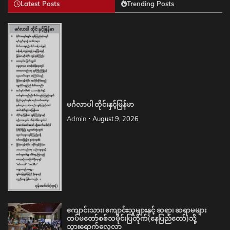
Latest Posts
Trending Posts
မင်္ဂလာပါ ထိုင်းနှင့်မြန်မာ
Admin
August 9, 2026
ကျောင်းသား၊ ကျောင်းသူများနှင့် ဆရာ၊ ဆရာမများ
တပ်မတော်စစ်သမိုင်းပြတိုက်(နေပြည်တော်)သို့
သွားရောက်လေ့လာ