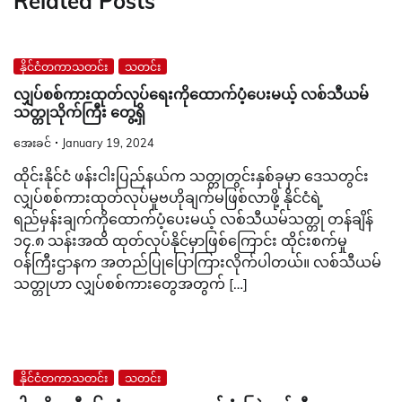
Related Posts
နိုင်ငံတကာသတင်း
သတင်း
လျှပ်စစ်ကားထုတ်လုပ်ရေးကိုထောက်ပံ့ပေးမယ့် လစ်သီယမ်
သတ္တုသိုက်ကြီး တွေ့ရှိ
အေးခင်
January 19, 2024
ထိုင်းနိုင်ငံ ဖန်းငါးပြည်နယ်က သတ္တုတွင်းနှစ်ခုမှာ ဒေသတွင်း
လျှပ်စစ်ကားထုတ်လုပ်မှုဗဟိုချက်မဖြစ်လာဖို့ နိုင်ငံရဲ့
ရည်မှန်းချက်ကိုထောက်ပံ့ပေးမယ့် လစ်သီယမ်သတ္တု တန်ချိန်
၁၄.၈ သန်းအထိ ထုတ်လုပ်နိုင်မှာဖြစ်ကြောင်း ထိုင်းစက်မှု
ဝန်ကြီးဌာနက အတည်ပြုပြောကြားလိုက်ပါတယ်။ လစ်သီယမ်
သတ္တုဟာ လျှပ်စစ်ကားတွေအတွက် […]
နိုင်ငံတကာသတင်း
သတင်း