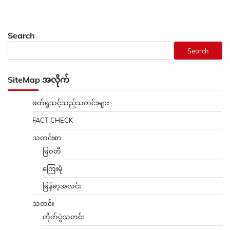
Search
Search
SiteMap အလိုက်
ဖတ်ရှုသင့်သည့်သတင်းများ
FACT CHECK
သတင်းစာ
မြဝတီ
ကြေးမုံ
မြန်မာ့အလင်း
သတင်း
တိုက်ပွဲသတင်း