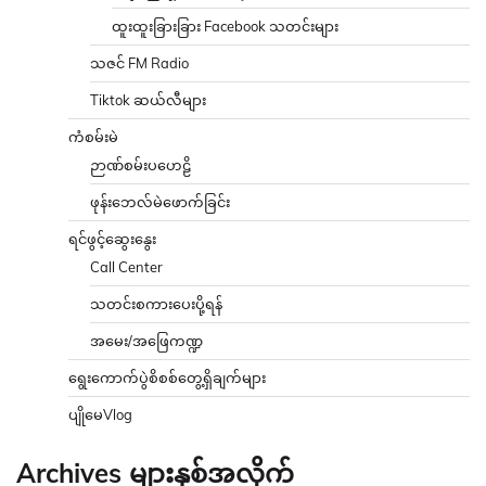
ထူးထူးခြားခြား Facebook သတင်းများ
သဇင် FM Radio
Tiktok ဆယ်လီများ
ကံစမ်းမဲ
ဉာဏ်စမ်းပဟေဠိ
ဖုန်းဘေလ်မဲဖောက်ခြင်း
ရင်ဖွင့်ဆွေးနွေး
Call Center
သတင်းစကားပေးပို့ရန်
အမေး/အဖြေကဏ္ဍ
ရွေးကောက်ပွဲစိစစ်တွေ့ရှိချက်များ
ပျိုမေVlog
Archives များနှစ်အလိုက်