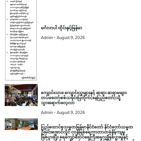
မင်္ဂလာပါ ထိုင်းနှင့်မြန်မာ
Admin
August 9, 2026
ကျောင်းသား၊ ကျောင်းသူများနှင့် ဆရာ၊ ဆရာမများ
တပ်မတော်စစ်သမိုင်းပြတိုက်(နေပြည်တော်)သို့
သွားရောက်လေ့လာ
Admin
August 9, 2026
ပြည်ထောင်စုသမ္မတမြန်မာနိုင်ငံတော် နိုင်ငံတော်သမ္မတ
ဦးမင်းအောင်လှိုင် ငဝန်မြစ်ရေကာတာတမံနိမ့်ကျမှု
ဖြစ်ပွားပြီး ရေကျော်စီးဝင်ရေကြီးရေလျှံဖြစ်ပွားမှုနှင့်