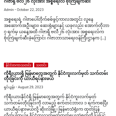
ဂါဇာရှိ ဗလီ၂၆ လုံးအား အစ္စရေးလ် ဗုံးကြဲဖျက်ဆီး
Admin
October 22, 2023
အစ္စရေးရဲ့ ဂါဇာပေါ်တိုက်စစ်ဖွင့်ကာလအတွင်း လူနေ
အဆောက်အဦးများ၊ ဆေးရုံများနှင့် ယခုလည်း အောက်တိုဘာ
၇ ရက်မှ ယနေ့အထိ ဂါဇာရှိ ဗလီ၂၆ လုံးအား အစ္စရေးလ်က
ဗုံးကြဲဖျက်ဆီးခဲ့ကြောင်း ဂါဇာဘာသာရေးဝန်ကြီးဌာနက […]
နိုင်ငံတကာသတင်း
သတင်း
ကိုရီးယားရှိ မြန်မာတွေအတွက် နိုင်ငံကူးလက်မှတ် သက်တမ်း
တိုးခြင်းကို ယာယီရပ်နားမယ်
ရှင်ယွန်း
August 29, 2023
ကိုရီးယားနိုင်ငံရှိ မြန်မာတွေအတွက် နိုင်ငံကူးလက်မှတ်
သက်တမ်းတိုးခြင်းကို လာမည့် စက်တင်ဘာလ ၁ ရက်ကစပြီး
ယာယီရပ်နားမယ်လို့ ဆိုးလ်မြို့၊ မြန်မာသံရုံးက ထုတ်ပြန်
လိုက်ပါတယ်။ နိုင်ငံကူးလက်မှတ်ထုတ်ပေးတဲ့စက်ကို ပြုပြင်