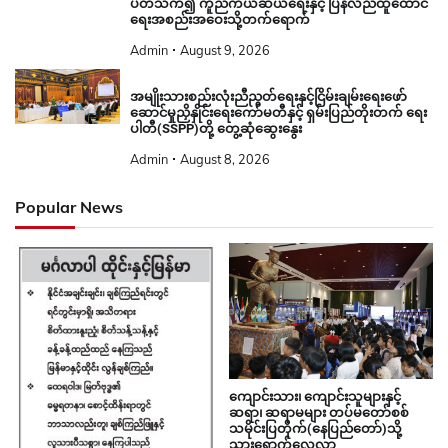
ပတ်သက်၍ ကူညီကယ်ဆယ်ရေးနှင့် ပြန်လည်ထူထောင်
ရေးအစည်းအဝေးသို့တက်ရောက်
Admin
August 9, 2026
အမျိုးသားစည်းလုံးညီညွတ်ရေးနှင့်ငြိမ်းချမ်းရေးဖော်
ဆောင်မှုညှိနှိုင်းရေးကော်မတီနှင့် ရှမ်းပြည်တိုးတက် ရေး
ပါတီ(SSPP)တို့ တွေ့ဆုံဆွေးနွေး
Admin
August 8, 2026
Popular News
ကျောင်းသား၊ ကျောင်းသူများနှင့်
ဆရာ၊ ဆရာမများ တပ်မတော်စစ်
သမိုင်းပြတိုက်(နေပြည်တော်)သို့
သွားရောက်လေ့လာ