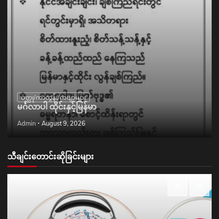
ဝတ္ထု/ကာတွန်း/ကဗျာများ
မင်္ဂလာပါ ထိုင်းနှင့်မြန်မာ
Admin
August 9, 2026
သီချင်းတောင်းဆိုခြင်းများ