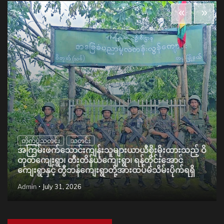
တိုက်ပွဲသတင်း
သတင်း
အကြမ်းဖက်သောင်းကျန်းသူများယာယီစိုးမိုးထားသည့် ဝိ
တုတ်ကျေးရွာ၊ တီးတိန်ယံကျေးရွာ၊ ရန်တိုင်းအောင်
ကျေးရွာနှင့် တွီဘန်ကျေးရွာတို့အားထပ်မံသိမ်းပိုက်ရရှိ
Admin
July 31, 2026