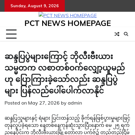
Skip
Sunday, August 9, 2026
to
content
PCT NEWS HOMEPAGE
ဆန္ဒပြပွဲများကြောင့် ဘိုလီးဗီးယား
သမ္မတက လစာတစ်ဝက်လျှော့ယူမည်
ဟု ပြောကြားခဲ့သော်လည်း ဆန္ဒပြပွဲ
များ ပြန်လည်ပေါ်ပေါက်လာနိုင်
Posted on
May 27, 2026
by
admin
ဆန္ဒပြသူများနှင့် ရဲများ ပြင်းထန်သည့် ခိုက်ရန်ဖြစ်ပွားမှုများဖြင့်
တုန်လှုပ်ခဲ့ရသော နေ့တစ်နေ့ကုန်ဆုံးသွားပြီးနောက် မေ ၂၅ ရက်
ညနေပိုင်းက ဘိုလီးဗီးယားမြို့တော်လာ ပက်ဇ်၌ တည်တည်ငြိမ်