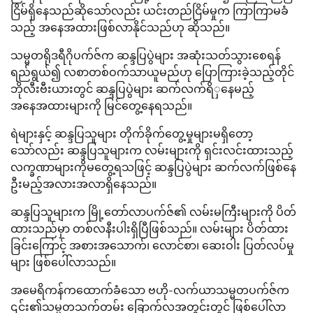
ငြိမ်ရှိနေသည်ဆိုသော်လည်း ယင်းတည်ငြိမ်မှုက ကြာကြာမခံ
သည့် အနေအထားဖြစ်လာနိုင်သည်ဟု ဆိုသည်။
သမ္မတရိုဒရီဂိုပက်ဇ်က ဆန္ဒပြပွဲများ အဆုံးသတ်သွားစေရန်
ရည်ရွယ်၍ လစာတစ်ဝက်သာယူမည်ဟု ပြောကြားခဲ့သည့်တိုင်
ဘိုလီးဗီးယားတွင် ဆန္ဒပြပွဲများ ဆက်လက်ရိှနေမည့်
အနေအထားများကို မြင်တွေ့နေရသည်။
ရဲများနှင့် ဆန္ဒပြသူများ တိုက်ခိုက်တွေ့မှုများမရှိတော့
သော်လည်း ဆန္ဒပြသူများက လမ်းများကို ရှင်းလင်းထားသည့်
လက္ခဏာများကိုမတွေ့ရသဖြင့် ဆန္ဒပြပွဲများ ဆက်လက်ဖြစ်နေ
ဦးမည့်အလားအလာရှိနေသည်။
ဆန္ဒပြသူများက မြို့တော်လာပက်ဇ်၏ လမ်းမကြီးများကို ပိတ်
ထားသည်မှာ တစ်လနီးပါးရှိပြီဖြစ်သည်။ လမ်းများ ပိတ်ထား
ခြင်းကြောင့် အစားအသောက်၊ လောင်စာ၊ ဆေးဝါး ပြတ်လပ်မှု
များ ဖြစ်ပေါ်လာသည်။
အမေရိကန်ကထောက်ခံသော ဗဟို-လက်ယာသမ္မတပက်ဇ်က
၎င်း၏သမ္မတသက်တမ်း ခြောက်လအတွင်းတွင် ဖြစ်ပေါ်လာ