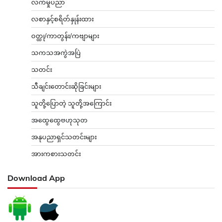
လက်မှုပညာ
လစာနှင့်စရိတ်နှုန်းထား
ဝတ္ထု/ကာတွန်း/ကဗျာများ
သကသအကွဲအပြဲ
သတင်း
သီချင်းတောင်းဆိုခြင်းများ
သူတို့ပြောတဲ့ သူတို့အကြောင်း
အထွေထွေဗဟုသုတ
အနုပညာရှင်သတင်းများ
အားကစားသတင်း
Download App