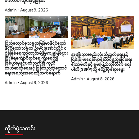
မင်္ဂလာပါ ထိုင်းနှင့်မြန်မာ
Admin
August 9, 2026
ပြည်ထောင်စုသမ္မတမြန်မာနိုင်ငံတော်
နိုင်ငံတော်သမ္မတ ဦးမင်းအောင်လှိုင် င
ဝန်မြစ်ရေကာတာတမံနိမ့်ကျမှုဖြစ်ပွား
အမျိုးသားစည်းလုံးညီညွတ်ရေးနှင့်
ပြီး ရေကျော်စီးဝင်ရေကြီးရေလျှံ
ငြိမ်းချမ်းရေးဖော်ဆောင်မှုညှိနှိုင်းရေး
ဖြစ်ပွားမှုနှင့်ပတ်သက်၍ ကူညီ
ကော်မတီနှင့် ရှမ်းပြည်တိုးတက် ရေး
ကယ်ဆယ်ရေးနှင့် ပြန်လည်ထူထောင်
ပါတီ(SSPP)တို့ တွေ့ဆုံဆွေးနွေး
ရေးအစည်းအဝေးသို့တက်ရောက်
Admin
August 8, 2026
Admin
August 9, 2026
တိုက်ပွဲသတင်း