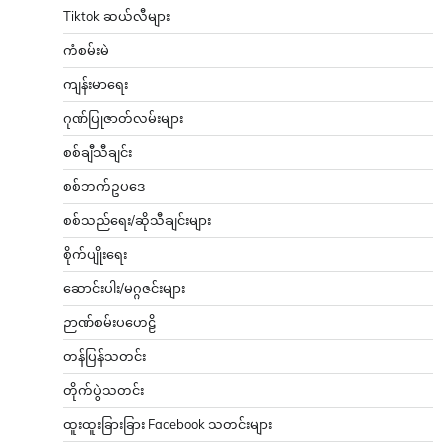
Tiktok ဆယ်လီများ
ကံစမ်းမဲ
ကျန်းမာရေး
ဂုဏ်ပြုဇာတ်လမ်းများ
စစ်ချီသီချင်း
စစ်ဘက်ဥပဒေ
စစ်သည်ရေး/ဆိုသီချင်းများ
စိုက်ပျိုးရေး
ဆောင်းပါး/မဂ္ဂဇင်းများ
ဉာဏ်စမ်းပဟေဠိ
တန်ပြန်သတင်း
တိုက်ပွဲသတင်း
ထူးထူးခြားခြား Facebook သတင်းများ