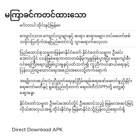
မကြာခင်ကတင်ထားသော
မင်္ဂလာပါ ထိုင်းနှင့်မြန်မာ
ကျောင်းသား၊ ကျောင်းသူများနှင့် ဆရာ၊ ဆရာမများ တပ်မတော်စစ်
သမိုင်းပြတိုက်(နေပြည်တော်)သို့ သွားရောက်လေ့လာ
ပြည်ထောင်စုသမ္မတမြန်မာနိုင်ငံတော် နိုင်ငံတော်သမ္မတ ဦးမင်း
အောင်လှိုင် ငဝန်မြစ်ရေကာတာတမံနိမ့်ကျမှုဖြစ်ပွားပြီး ရေကျော်စီး
ဝင်ရေကြီးရေလျှံဖြစ်ပွားမှုနှင့်ပတ်သက်၍ ကူညီကယ်ဆယ်ရေးနှင့်
ပြန်လည်ထူထောင်ရေးအစည်းအဝေးသို့တက်ရောက်
အမျိုးသားစည်းလုံးညီညွတ်ရေးနှင့်ငြိမ်းချမ်းရေးဖော်ဆောင်မှုညှိနှိုင်း
ရေးကော်မတီနှင့် ရှမ်းပြည်တိုးတက် ရေးပါတီ(SSPP)တို့ တွေ့ဆုံ
ဆွေးနွေး
နိုင်ငံတော်သမ္မတ ဦးမင်းအောင်လှိုင် ဦးဆောင်သည့် မြန်မာအဆင့်မြင့်
ကိုယ်စားလှယ်အဖွဲ့ ထိုင်းနိုင်ငံမှ မြန်မာနိုင်ငံသို့ပြန်လည်ရောက်ရှိ
Direct Download APK