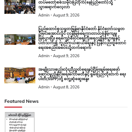
တပ်မတော်စစ်သမိုင်းပြတိုက်(နေပြည်တော်)သို့
သွားရောက်လေ့လာ
Admin
August 9, 2026
ပြည်ထောင်စုသမ္မတမြန်မာနိုင်ငံတော် နိုင်ငံတော်သမ္မတ
ဦးမင်းအောင်လှိုင် ငဝန်မြစ်ရေကာတာတမံနိမ့်ကျမှု
ဖြစ်ပွားပြီး ရေကျော်စီးဝင်ရေကြီးရေလျှံဖြစ်ပွားမှုနှင့်
ပတ်သက်၍ ကူညီကယ်ဆယ်ရေးနှင့် ပြန်လည်ထူထောင်
ရေးအစည်းအဝေးသို့တက်ရောက်
Admin
August 9, 2026
အမျိုးသားစည်းလုံးညီညွတ်ရေးနှင့်ငြိမ်းချမ်းရေးဖော်
ဆောင်မှုညှိနှိုင်းရေးကော်မတီနှင့် ရှမ်းပြည်တိုးတက် ရေး
ပါတီ(SSPP)တို့ တွေ့ဆုံဆွေးနွေး
Admin
August 8, 2026
Featured News