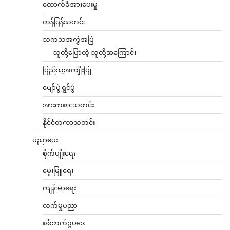
ထောက်ခံအားပေးမှု
တန်ပြန်သတင်း
သကသအကွဲအပြဲ
သူတို့ပြောတဲ့ သူတို့အကြောင်း
ပြည်သူ့အကျိုးပြု
ပျော်ပွဲရွှင်ပွဲ
အားကစားသတင်း
နိုင်ငံတကာသတင်း
ပညာပေး
စိုက်ပျိုးရေး
မွေးမြူရေး
ကျန်းမာရေး
လက်မှုပညာ
စစ်ဘက်ဥပဒေ