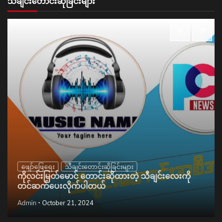
သီချင်းတောင်းဆိုခြင်းများ
ဖျော်ဖြေရေး
သီချင်းတောင်းဆိုခြင်းများ
ကိုလင်းမြတ်မောင် တောင်းဆိုထားတဲ့ သီချင်းလေးကို
တင်ဆက်ပေးလိုက်ပါတယ်
Admin
October 21, 2024