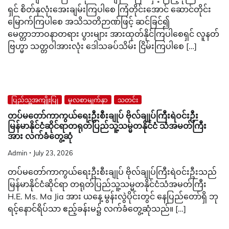
ရှင် စိတ်နှလုံးအေးချမ်းကြပါစေ ကြံတိုင်းအောင် ဆောင်တိုင်း
မြောက်ကြပါစေ အသိသတိဉာဏ်ဖြင့် ဆင်ခြင်၍
မေတ္တာဘာဝနာတရား ပွားများ အားထုတ်နိုင်ကြပါစေရှင် လူနတ်
ဗြဟ္မာ သတ္တဝါအားလုံး ဒေါသခပ်သိမ်း ငြိမ်းကြပါစေ […]
ပြည်သူ့အကျိုးပြု
မူလစာမျက်နှာ
သတင်း
တပ်မတော်ကာကွယ်ရေးဦးစီးချုပ် ဗိုလ်ချုပ်ကြီးရဲဝင်းဦး
မြန်မာနိုင်ငံဆိုင်ရာတရုတ်ပြည်သူ့သမ္မတနိုင်ငံ သံအမတ်ကြီး
အား လက်ခံတွေ့ဆုံ
Admin
July 23, 2026
တပ်မတော်ကာကွယ်ရေးဦးစီးချုပ် ဗိုလ်ချုပ်ကြီးရဲဝင်းဦးသည်
မြန်မာနိုင်ငံဆိုင်ရာ တရုတ်ပြည်သူ့သမ္မတနိုင်ငံသံအမတ်ကြီး
H.E. Ms. Ma Jia အား ယနေ့ မွန်းလွဲပိုင်းတွင် နေပြည်တော်ရှိ ဘု
ရင့်နောင်ရိပ်သာ ဧည့်ခန်းမ၌ လက်ခံတွေ့ဆုံသည်။ […]