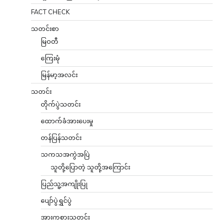
FACT CHECK
သတင်းစာ
မြဝတီ
ကြေးမုံ
မြန်မာ့အလင်း
သတင်း
တိုက်ပွဲသတင်း
ထောက်ခံအားပေးမှု
တန်ပြန်သတင်း
သကသအကွဲအပြဲ
သူတို့ပြောတဲ့ သူတို့အကြောင်း
ပြည်သူ့အကျိုးပြု
ပျော်ပွဲရွှင်ပွဲ
အားကစားသတင်း