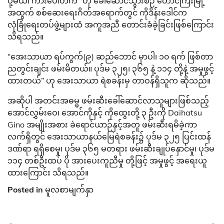
ပို့မယ်၊ ကားပေါ်တက်” ဟု ခေါ်ဆောင်သွားစဉ် တောင်ကြီးမြို့
အထွက် စစ်ဆေးရေးဂိတ်အရောက်တွင် ကိုဒိန်းဒေါင်က
လုံခြုံရေးတပ်ဖွဲ့များထံ အကူအညီ တောင်းခံခဲ့ခြင်းဖြစ်ကြောင်း
သိရသည်။
“အေးသာယာ ရပ်ကွက်(၉) ဆည်ဘောင် မှာပါ၊ ၁၀ ရက် ဖြစ်တာ
ညတွင်းချင်း ဖမ်းမိတယ်။ ပုဒ်မ ၃၂၅၊ ၃၆၅ နဲ့ ၁၁၄ တို့နဲ့ အမှုဖွင့်
ထားတယ်” ဟု အေးသာယာ ရဲစခန်းမှ တာဝန်ရှိသူက ဆိုသည်။
အဆိုပါ အတင်းအဓမ္မ ဖမ်းဆီးခေါ်ဆောင်လာသူများဖြစ်သည့်
အောင်လွှမ်းဝေ၊ အောင်ကိုနှင့် ကိုထွေးတို့ ၃ ဦးကို Daihatsu
Gino အမျိုးအစား ခဲရောင်ယာဉ်နှင့်အတူ ဖမ်းဆီးရမိခဲ့ကာ
လက်ရှိတွင် အေးသာယာနယ်မြေရဲစခန်း၌ ပုဒ်မ ၃၂၅ ပြင်းထန်
ဒဏ်ရာ ရရှိစေမှု၊ ပုဒ်မ ၃၆၅ မတရား ဖမ်းဆီးချုပ်နှောင်မှု၊ ပုဒ်မ
၁၁၄ တစ်ဦးထပ် ပို အားပေးကူညီမှု တို့ဖြင့် အမှုဖွင့် အရေးယူ
ထားကြောင်း သိရသည်။
Posted in
မူလစာမျက်နှာ