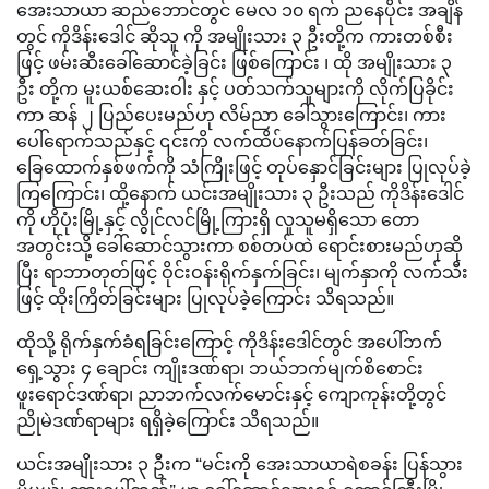
အေးသာယာ ဆည်ဘောင်တွင် မေလ ၁၀ ရက် ညနေပိုင်း အချိန်
တွင် ကိုဒိန်းဒေါင် ဆိုသူ ကို အမျိုးသား ၃ ဦးတို့က ကားတစ်စီး
ဖြင့် ဖမ်းဆီးခေါ်ဆောင်ခဲ့ခြင်း ဖြစ်ကြောင်း ၊ ထို အမျိုးသား ၃
ဦး တို့က မူးယစ်ဆေးဝါး နှင့် ပတ်သက်သူများကို လိုက်ပြခိုင်း
ကာ ဆန် ၂ ပြည်ပေးမည်ဟု လိမ်ညာ ခေါ်သွားကြောင်း၊ ကား
ပေါ်ရောက်သည်နှင့် ၎င်းကို လက်ထိပ်နောက်ပြန်ခတ်ခြင်း၊
ခြေထောက်နှစ်ဖက်ကို သံကြိုးဖြင့် တုပ်နှောင်ခြင်းများ ပြုလုပ်ခဲ့
ကြကြောင်း၊ ထို့နောက် ယင်းအမျိုးသား ၃ ဦးသည် ကိုဒိန်းဒေါင်
ကို ဟိုပုံးမြို့နှင့် လွိုင်လင်မြို့ကြားရှိ လူသူမရှိသော တော
အတွင်းသို့ ခေါ်ဆောင်သွားကာ စစ်တပ်ထဲ ရောင်းစားမည်ဟုဆို
ပြီး ရာဘာတုတ်ဖြင့် ဝိုင်းဝန်းရိုက်နှက်ခြင်း၊ မျက်နှာကို လက်သီး
ဖြင့် ထိုးကြိတ်ခြင်းများ ပြုလုပ်ခဲ့ကြောင်း သိရသည်။
ထိုသို့ ရိုက်နှက်ခံရခြင်းကြောင့် ကိုဒိန်းဒေါင်တွင် အပေါ်ဘက်
ရှေ့သွား ၄ ချောင်း ကျိုးဒဏ်ရာ၊ ဘယ်ဘက်မျက်စိစောင်း
ဖူးရောင်ဒဏ်ရာ၊ ညာဘက်လက်မောင်းနှင့် ကျောကုန်းတို့တွင်
ညိုမဲဒဏ်ရာများ ရရှိခဲ့ကြောင်း သိရသည်။
ယင်းအမျိုးသား ၃ ဦးက “မင်းကို အေးသာယာရဲစခန်း ပြန်သွား