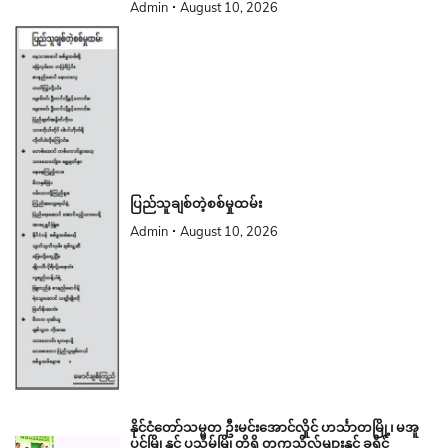
Admin
August 10, 2026
ပြည်သူချစ်တဲ့စစ်မှုထမ်း
Admin
August 10, 2026
နိုင်ငံတော်သမ္မတ ဦးမင်းအောင်လှိုင် ဟင်္သာတမြို့၊ မအူ
ပင်မြို့နှင့် ပုသိမ်မြို့တို့ရှိ တက္ကသိုလ်များနှင့် ခရိုင်