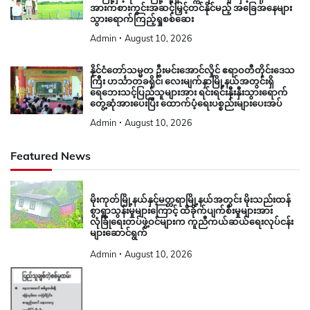
အားကစားကွင်းအဆင့်မြှင့်တင်နိုင်မည့် အခြေအနေများ
သွားရောက်ကြည့်ရှုစစ်ဆေး
Admin
August 10, 2026
နိုင်ငံတော်သမ္မတ ဦးမင်းအောင်လှိုင် ဧရာဝတီတိုင်းဒေသ
ကြီး ဟင်္သာတခရိုင်၊ လေးမျက်နှာမြို့နယ်အတွင်းရှိ
ရေဘေးသင့်ပြည်သူများအား ရင်းရင်းနှီးနှီးသွားရောက်
တွေ့ဆုံအားပေးပြီး ထောက်ပံ့ရေးပစ္စည်းများပေးအပ်
Admin
August 10, 2026
Featured News
မိုးကုတ်မြို့နယ်နှင့်မတ္တရာမြို့နယ်အတွင်း မိုးသည်းထန်
စွာရွာသွန်းမှုများကြောင့် ထိခိုက်ပျက်စီးမှုများအား
လုံခြုံရေးတပ်ဖွဲ့ဝင်များက ကူညီကယ်ဆယ်ရေးလုပ်ငန်း
များဆောင်ရွက်
Admin
August 10, 2026