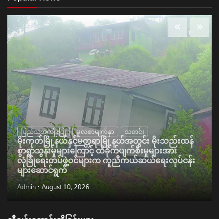
ပြည်သူ့အကျိုးပြု
မူလစာမျက်နှာ
သတင်း
မိုးကုတ်မြို့နယ်နှင့်မတ္တရာမြို့နယ်အတွင်း မိုးသည်းထန်
စွာရွာသွန်းမှုများကြောင့် ထိခိုက်ပျက်စီးမှုများအား
လုံခြုံရေးတပ်ဖွဲ့ဝင်များက ကူညီကယ်ဆယ်ရေးလုပ်ငန်း
များဆောင်ရွက်
Admin
August 10, 2026