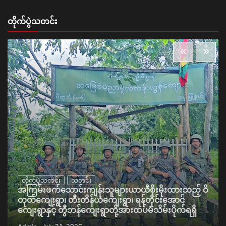
တိုက်ပွဲသတင်း
တိုက်ပွဲသတင်း
သတင်း
အကြမ်းဖက်သောင်းကျန်းသူများယာယီစိုးမိုးထားသည့် ဝိ
တုတ်ကျေးရွာ၊ တီးတိန်ယံကျေးရွာ၊ ရန်တိုင်းအောင်
ကျေးရွာနှင့် တွီဘန်ကျေးရွာတို့အားထပ်မံသိမ်းပိုက်ရရှိ