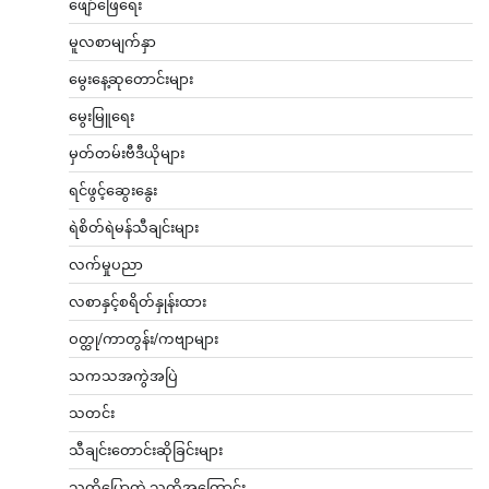
ဖျော်ဖြေရေး
မူလစာမျက်နှာ
မွေးနေ့ဆုတောင်းများ
မွေးမြူရေး
မှတ်တမ်းဗီဒီယိုများ
ရင်ဖွင့်ဆွေးနွေး
ရဲစိတ်ရဲမန်သီချင်းများ
လက်မှုပညာ
လစာနှင့်စရိတ်နှုန်းထား
ဝတ္ထု/ကာတွန်း/ကဗျာများ
သကသအကွဲအပြဲ
သတင်း
သီချင်းတောင်းဆိုခြင်းများ
သူတို့ပြောတဲ့ သူတို့အကြောင်း