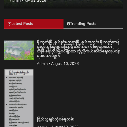
Admin
July 31, 2026
Latest Posts
Trending Posts
မိုးကုတ်မြို့နယ်နှင့်မတ္တရာမြို့နယ်အတွင်း မိုးသည်းထန်
စွာရွာသွန်းမှုများကြောင့် ထိခိုက်ပျက်စီးမှုများအား
လုံခြုံရေးတပ်ဖွဲ့ဝင်များက ကူညီကယ်ဆယ်ရေးလုပ်ငန်း
များဆောင်ရွက်
Admin
August 10, 2026
ပြည်သူချစ်တဲ့စစ်မှုထမ်း