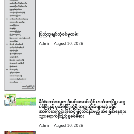
ပြည်သူချစ်တဲ့စစ်မှုထမ်း
Admin
August 10, 2026
နိုင်ငံတော်သမ္မတ ဦးမင်းအောင်လှိုင် ဟင်္သာတမြို့၊ မအူ
ပင်မြို့နှင့် ပုသိမ်မြို့တို့ရှိ တက္ကသိုလ်များနှင့် ခရိုင်
အားကစားကွင်းအဆင့်မြှင့်တင်နိုင်မည့် အခြေအနေများ
သွားရောက်ကြည့်ရှုစစ်ဆေး
Admin
August 10, 2026