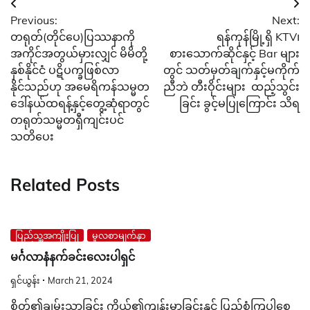
Post
Previous:
Next:
navigation
တရုတ်(တိုင်ပေ)ပြဿနာကို
ရန်ကုန်မြို့ရှိ KTV၊
အကိုင်အတွယ်မှားလျှင် မိမိတို့
စားသောက်ဆိုင်နှင့် Bar များ
နှစ်နိုင်ငံ ပဋိပက္ခဖြစ်လာ
တွင် သတ်မှတ်ချက်နှင့်မကိုက်
နိုင်သည်ဟု အမေရိကန်သမ္မတ
ညီဘဲ တီးဝိုင်းများ ထည့်သွင်း
ဒေါ်နယ်ထရန့်နှင့်တွေ့ဆုံရာတွင်
ခြင်း ခွင့်မပြုကြောင်း သိရ
တရုတ်သမ္မတရှီကျင်းပင်
သတိပေး
Related Posts
ပြည်သူ့အကျိုးပြု
မူလစာမျက်နှာ
မင်္ဂလာနံနက်ခင်းလေးပါရှင်
ရှင်ယွန်း
March 21, 2024
စိတ်၏ချမ်းသာခြင်း ကိုယ်၏ကျန်းမာခြင်းနှင့် ပြည့်စုံကြပါစေ