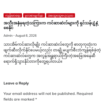
ကျန်းမာရေး
မူလစာမျက်နှာ
အထွေထွေဗဟုသုတ
အသီးအနှံမှရတဲ့သကြားက ကင်ဆာဆဲလ်များကို ရှင်သန်ပျံ့နှံ့
စေနိုင်
Admin
August 6, 2026
သားအိမ်ကင်ဆာလိုမျိုး ကင်ဆာဆဲလ်တွေကို ဓာတုကုထုံးက
ဖျက်ဆီးလိုက်နိုင်ပေမယ့်လည်း တချို့မပျက်စီးဘဲကျန်ရစ်ခဲ့တဲ့
ကင်ဆာဆဲလ်တွေက အလွန်အန္တရာယ်ကြီးတဲ့အခြေအနေဆီ
ရောက်ရှိသွားနိုင်တာကိုတွေ့ရပါတယ်။
Leave a Reply
Your email address will not be published.
Required
fields are marked
*