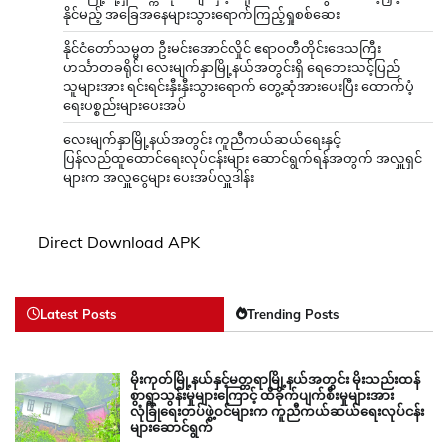
နိုင်မည့် အခြေအနေများသွားရောက်ကြည့်ရှုစစ်ဆေး
နိုင်ငံတော်သမ္မတ ဦးမင်းအောင်လှိုင် ဧရာဝတီတိုင်းဒေသကြီး
ဟင်္သာတခရိုင်၊ လေးမျက်နှာမြို့နယ်အတွင်းရှိ ရေဘေးသင့်ပြည်
သူများအား ရင်းရင်းနှီးနှီးသွားရောက် တွေ့ဆုံအားပေးပြီး ထောက်ပံ့
ရေးပစ္စည်းများပေးအပ်
လေးမျက်နှာမြို့နယ်အတွင်း ကူညီကယ်ဆယ်ရေးနှင့်
ပြန်လည်ထူထောင်ရေးလုပ်ငန်းများ ဆောင်ရွက်ရန်အတွက် အလှူရှင်
များက အလှူငွေများ ပေးအပ်လှူဒါန်း
Direct Download APK
Latest Posts
Trending Posts
မိုးကုတ်မြို့နယ်နှင့်မတ္တရာမြို့နယ်အတွင်း မိုးသည်းထန်
စွာရွာသွန်းမှုများကြောင့် ထိခိုက်ပျက်စီးမှုများအား
လုံခြုံရေးတပ်ဖွဲ့ဝင်များက ကူညီကယ်ဆယ်ရေးလုပ်ငန်း
များဆောင်ရွက်