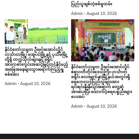
ပြည်သူချစ်တဲ့စစ်မှုထမ်း
Admin
August 10, 2026
နိုင်ငံတော်သမ္မတ ဦးမင်းအောင်လှိုင်
ဟင်္သာတမြို့၊ မအူပင်မြို့နှင့် ပုသိမ်မြို့
တို့ရှိ တက္ကသိုလ်များနှင့် ခရိုင်
အားကစားကွင်းအဆင့်မြှင့်တင်နိုင်မည့်
နိုင်ငံတော်သမ္မတ ဦးမင်းအောင်လှိုင်
အခြေအနေများသွားရောက်ကြည့်ရှု
ဧရာဝတီတိုင်းဒေသကြီး ဟင်္သာတ
စစ်ဆေး
ခရိုင်၊ လေးမျက်နှာမြို့နယ်အတွင်းရှိ
ရေဘေးသင့်ပြည်သူများအား
Admin
August 10, 2026
ရင်းရင်းနှီးနှီးသွားရောက် တွေ့ဆုံ
အားပေးပြီး ထောက်ပံ့ရေးပစ္စည်းများ
ပေးအပ်
Admin
August 10, 2026