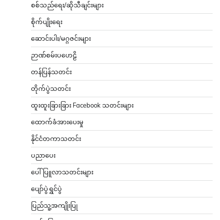
စစ်သည်ရေး/ဆိုသီချင်းများ
စိုက်ပျိုးရေး
ဆောင်းပါး/မဂ္ဂဇင်းများ
ဉာဏ်စမ်းပဟေဠိ
တန်ပြန်သတင်း
တိုက်ပွဲသတင်း
ထူးထူးခြားခြား Facebook သတင်းများ
ထောက်ခံအားပေးမှု
နိုင်ငံတကာသတင်း
ပညာပေး
ပေါ်ပြူလာသတင်းများ
ပျော်ပွဲရွှင်ပွဲ
ပြည်သူ့အကျိုးပြု