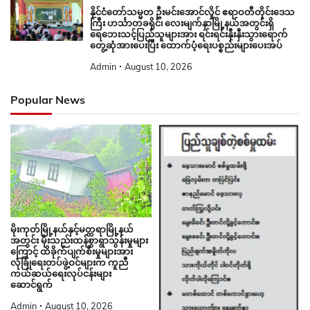
နိုင်ငံတော်သမ္မတ ဦးမင်းအောင်လှိုင် ဧရာဝတီတိုင်းဒေသ
ကြီး ဟင်္သာတခရိုင်၊ လေးမျက်နှာမြို့နယ်အတွင်းရှိ
ရေဘေးသင့်ပြည်သူများအား ရင်းရင်းနှီးနှီးသွားရောက်
တွေ့ဆုံအားပေးပြီး ထောက်ပံ့ရေးပစ္စည်းများပေးအပ်
Admin
August 10, 2026
Popular News
မိုးကုတ်မြို့နယ်နှင့်မတ္တရာမြို့နယ်
အတွင်း မိုးသည်းထန်စွာရွာသွန်းမှုများ
ကြောင့် ထိခိုက်ပျက်စီးမှုများအား
လုံခြုံရေးတပ်ဖွဲ့ဝင်များက ကူညီ
ကယ်ဆယ်ရေးလုပ်ငန်းများ
ဆောင်ရွက်
Admin
August 10, 2026