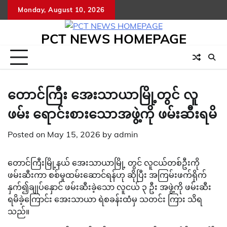
Skip
Monday, August 10, 2026
to
content
PCT NEWS HOMEPAGE
တောင်ကြီး အေးသာယာမြို့တွင် လူ
ဖမ်း ရောင်းစားသောအဖွဲ့ကို ဖမ်းဆီးရမိ
Posted on
May 15, 2026
by
admin
တောင်ကြီးမြို့နယ် အေးသာယာမြို့ တွင် လူငယ်တစ်ဦးကို
ဖမ်းဆီးကာ စစ်မှုထမ်းဆောင်ရန်ဟု ဆိုပြီး အကြမ်းဖက်ရိုက်
နှက်၍ချုပ်နှောင် ဖမ်းဆီးခဲ့သော လူငယ် ၃ ဦး အဖွဲ့ကို ဖမ်းဆီး
ရမိခဲ့ကြောင်း အေးသာယာ ရဲစခန်းထံမှ သတင်း ကြား သိရ
သည်။