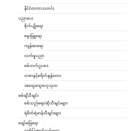
နိုင်ငံတကာသတင်း
ပညာပေး
စိုက်ပျိုးရေး
မွေးမြူရေး
ကျန်းမာရေး
လက်မှုပညာ
စစ်ဘက်ဥပဒေ
လစာနှင့်စရိတ်နှုန်းထား
အထွေထွေဗဟုသုတ
စစ်ချီသီချင်း
စစ်သည်ရေး/ဆိုသီချင်းများ
ရဲစိတ်ရဲမာန်သီချင်းများ
ဖျော်ဖြေရေး
ဂုဏ်ပြုဇာတ်လမ်းများ