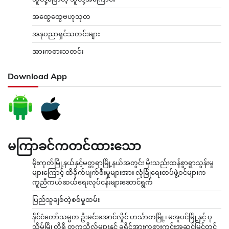
အထွေထွေဗဟုသုတ
အနုပညာရှင်သတင်းများ
အားကစားသတင်း
Download App
မကြာခင်ကတင်ထားသော
မိုးကုတ်မြို့နယ်နှင့်မတ္တရာမြို့နယ်အတွင်း မိုးသည်းထန်စွာရွာသွန်းမှု
များကြောင့် ထိခိုက်ပျက်စီးမှုများအား လုံခြုံရေးတပ်ဖွဲ့ဝင်များက
ကူညီကယ်ဆယ်ရေးလုပ်ငန်းများဆောင်ရွက်
ပြည်သူချစ်တဲ့စစ်မှုထမ်း
နိုင်ငံတော်သမ္မတ ဦးမင်းအောင်လှိုင် ဟင်္သာတမြို့၊ မအူပင်မြို့နှင့် ပု
သိမ်မြို့တို့ရှိ တက္ကသိုလ်များနှင့် ခရိုင်အားကစားကွင်းအဆင့်မြှင့်တင်