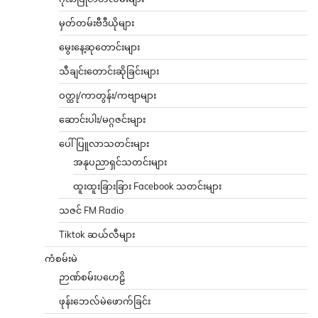
မှတ်တမ်းဗီဒီယိုများ
မွေးနေ့ဆုတောင်းများ
သီချင်းတောင်းဆိုခြင်းများ
ဝတ္ထု/ကာတွန်း/ကဗျာများ
ဆောင်းပါး/မဂ္ဂဇင်းများ
ပေါ်ပြူလာသတင်းများ
အနုပညာရှင်သတင်းများ
ထူးထူးခြားခြား Facebook သတင်းများ
သဇင် FM Radio
Tiktok ဆယ်လီများ
ကံစမ်းမဲ
ဉာဏ်စမ်းပဟေဠိ
ဖုန်းဘေလ်မဲဖောက်ခြင်း