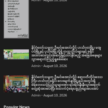
Admin
August 10, 2026
နိုင်ငံတော်သမ္မတ ဦးမင်းအောင်လှိုင် ဟင်္သာတမြို့၊ မအူ
ပင်မြို့နှင့် ပုသိမ်မြို့တို့ရှိ တက္ကသိုလ်များနှင့် ခရိုင်
အားကစားကွင်းအဆင့်မြှင့်တင်နိုင်မည့် အခြေအနေများ
သွားရောက်ကြည့်ရှုစစ်ဆေး
Admin
August 10, 2026
နိုင်ငံတော်သမ္မတ ဦးမင်းအောင်လှိုင် ဧရာဝတီတိုင်းဒေသ
ကြီး ဟင်္သာတခရိုင်၊ လေးမျက်နှာမြို့နယ်အတွင်းရှိ
ရေဘေးသင့်ပြည်သူများအား ရင်းရင်းနှီးနှီးသွားရောက်
တွေ့ဆုံအားပေးပြီး ထောက်ပံ့ရေးပစ္စည်းများပေးအပ်
Admin
August 10, 2026
Popular News