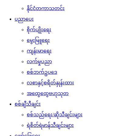
နိုင်ငံတကာသတင်း
ပညာပေး
စိုက်ပျိုးရေး
မွေးမြူရေး
ကျန်းမာရေး
လက်မှုပညာ
စစ်ဘက်ဥပဒေ
လစာနှင့်စရိတ်နှုန်းထား
အထွေထွေဗဟုသုတ
စစ်ချီသီချင်း
စစ်သည်ရေး/ဆိုသီချင်းများ
ရဲစိတ်ရဲမာန်သီချင်းများ
ဖျော်ဖြေရေး