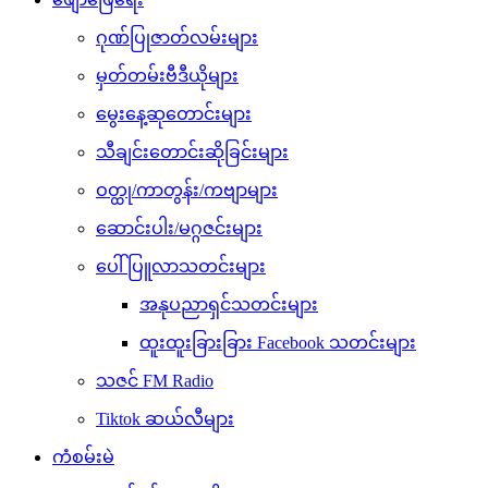
ဂုဏ်ပြုဇာတ်လမ်းများ
မှတ်တမ်းဗီဒီယိုများ
မွေးနေ့ဆုတောင်းများ
သီချင်းတောင်းဆိုခြင်းများ
ဝတ္ထု/ကာတွန်း/ကဗျာများ
ဆောင်းပါး/မဂ္ဂဇင်းများ
ပေါ်ပြူလာသတင်းများ
အနုပညာရှင်သတင်းများ
ထူးထူးခြားခြား Facebook သတင်းများ
သဇင် FM Radio
Tiktok ဆယ်လီများ
ကံစမ်းမဲ