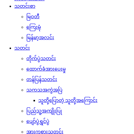
သတင်းစာ
မြဝတီ
ကြေးမုံ
မြန်မာ့အလင်း
သတင်း
တိုက်ပွဲသတင်း
ထောက်ခံအားပေးမှု
တန်ပြန်သတင်း
သကသအကွဲအပြဲ
သူတို့ပြောတဲ့ သူတို့အကြောင်း
ပြည်သူ့အကျိုးပြု
ပျော်ပွဲရွှင်ပွဲ
အားကစားသတင်း