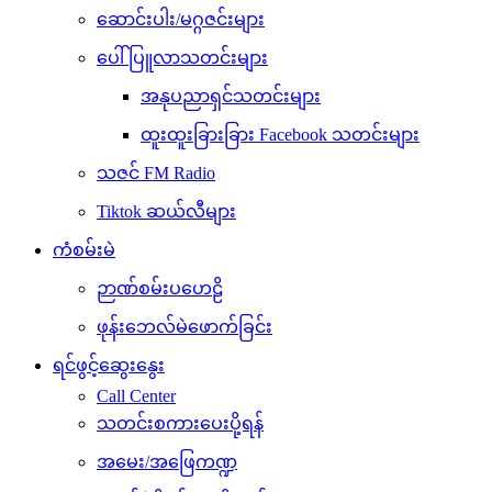
ဆောင်းပါး/မဂ္ဂဇင်းများ
ပေါ်ပြူလာသတင်းများ
အနုပညာရှင်သတင်းများ
ထူးထူးခြားခြား Facebook သတင်းများ
သဇင် FM Radio
Tiktok ဆယ်လီများ
ကံစမ်းမဲ
ဉာဏ်စမ်းပဟေဠိ
ဖုန်းဘေလ်မဲဖောက်ခြင်း
ရင်ဖွင့်ဆွေးနွေး
Call Center
သတင်းစကားပေးပို့ရန်
အမေး/အဖြေကဏ္ဍ