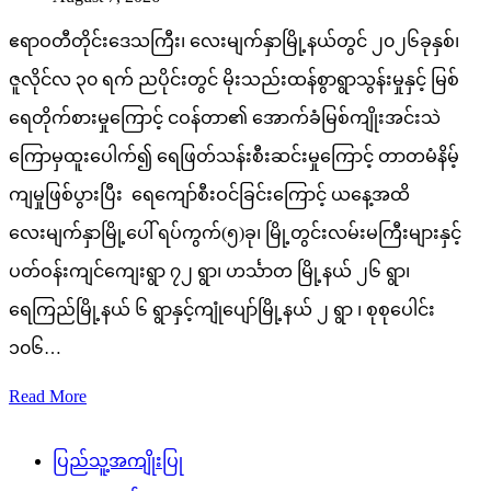
ဧရာဝတီတိုင်းဒေသကြီး၊ လေးမျက်နှာမြို့နယ်တွင် ၂၀၂၆ခုနှစ်၊
ဇူလိုင်လ ၃၀ ရက် ညပိုင်းတွင် မိုးသည်းထန်စွာရွာသွန်းမှုနှင့် မြစ်
ရေတိုက်စားမှုကြောင့် ငဝန်တာ၏ အောက်ခံမြစ်ကျိုးအင်းသဲ
ကြောမှထူးပေါက်၍ ရေဖြတ်သန်းစီးဆင်းမှုကြောင့် တာတမံနိမ့်
ကျမှုဖြစ်ပွားပြီး ရေကျော်စီးဝင်ခြင်းကြောင့် ယနေ့အထိ
လေးမျက်နှာမြို့ပေါ် ရပ်ကွက်(၅)ခု၊ မြို့တွင်းလမ်းမကြီးများနှင့်
ပတ်ဝန်းကျင်ကျေးရွာ ၇၂ ရွာ၊ ဟင်္သာတ မြို့နယ် ၂၆ ရွာ၊
ရေကြည်မြို့နယ် ၆ ရွာနှင့်ကျုံပျော်မြို့နယ် ၂ ရွာ ၊ စုစုပေါင်း
၁၀၆…
Read More
ပြည်သူ့အကျိုးပြု