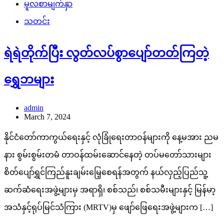
မူလစာမျက်နှာ
သတင်း
ရဲရဲတိုက်ပြီး လွတ်လပ်စွာပျော်တတ်ကြတဲ့
ရွှေဘများ
admin
March 7, 2024
နိုင်ငံတော်ကာကွယ်ရေးနှင့် လုံခြုံရေးတာဝန်များကို နေ့မအား ညမ
နား စွမ်းစွမ်းတမံ တာဝန်ထမ်းဆောင်နေတဲ့ တပ်မတော်သားများ
စိတ်ပျော်ရွှင်ကြည်နူးချမ်းမြေ့စေရန်အတွက် နယ်လှည့်ပြည်သူ့
ဆက်ဆံရေးအဖွဲ့များမှ အရာရှိ၊ စစ်သည်၊ စစ်သမီးများနှင့် မြန်မာ့
အသံနှင့်ရုပ်မြင်သံကြား (MRTV)မှ ဖျော်ဖြေရေးအဖွဲ့များက […]