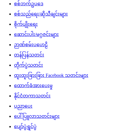
စစ်ဘက်ဥပဒေ
စစ်သည်ရေး/ဆိုသီချင်းများ
စိုက်ပျိုးရေး
ဆောင်းပါး/မဂ္ဂဇင်းများ
ဉာဏ်စမ်းပဟေဠိ
တန်ပြန်သတင်း
တိုက်ပွဲသတင်း
ထူးထူးခြားခြား Facebook သတင်းများ
ထောက်ခံအားပေးမှု
နိုင်ငံတကာသတင်း
ပညာပေး
ပေါ်ပြူလာသတင်းများ
ပျော်ပွဲရွှင်ပွဲ