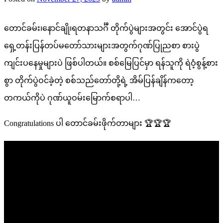
တောင်ခမ်း၊နောင်ချို၊ရတနာသင်္ဂီ တိုက်ပွဲများအတွင်း အောင်ပွဲရ
ရှေ့တန်းပြန်တပ်မတော်သားများအတွက်ဂုဏ်ပြုညစာ စားပွဲ
ကျင်းပနေမှုများပဲ ဖြစ်ပါတယ်။ စစ်မြေပြင်မှာ ရန်သူကို ရဲဝံ့စွန့်စား
စွာ တိုက်ပွဲဝင်ခဲ့တဲ့ စစ်သည်တော်တို့ရဲ့ အိမ်ပြန်ချိန်ကတော့
တကယ်ကိုပဲ ဂုဏ်ယူဝမ်းမြောက်စရာပါ…
Congratulations ပါ တောင်ခမ်းဖိုက်တာများ 🏆🏆🏆