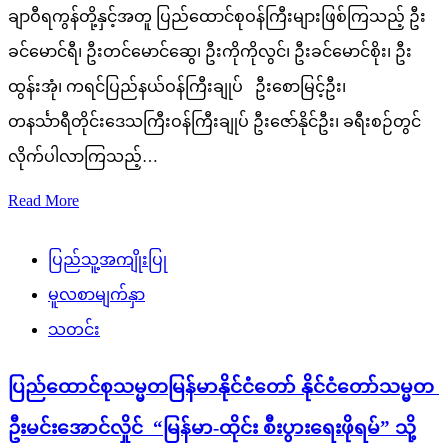
ချာဝီရကွန်တို့နှင့်အတူ ပြည်ထောင်စုဝန်ကြီးများဖြစ်ကြသည့် ဦး
ခင်မောင်ရီ၊ ဦးတင်မောင်ဆွေ၊ ဦးကိုကိုလွင်၊ ဦးခင်မောင်စိုး၊ ဦး
ထွန်းအုံ၊ ကရင်ပြည်နယ်ဝန်ကြီးချုပ် ဦးစောမြင့်ဦး၊
တနင်္သာရီတိုင်းဒေသကြီးဝန်ကြီးချုပ် ဦးဇော်နိုင်ဦး၊ ခရီးစဉ်တွင်
လိုက်ပါလာကြသည့်…
Read More
ပြည်သူ့အကျိုးပြု
မူလစာမျက်နှာ
သတင်း
ပြည်ထောင်စုသမ္မတမြန်မာနိုင်ငံတော် နိုင်ငံတော်သမ္မတ
ဦးမင်းအောင်လှိုင် “မြန်မာ-ထိုင်း စီးပွားရေးဖိုရမ်” သို့