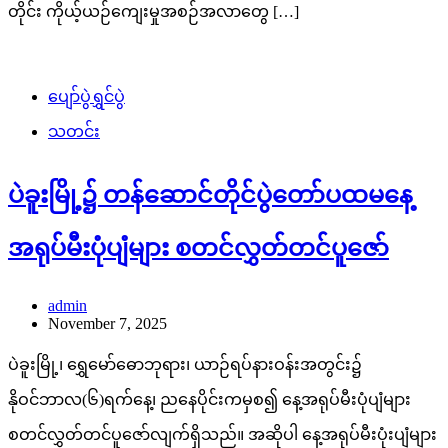
တိုင်း ကိုယ့်ယဉ်ကျေးမှုအစဉ်အလာတွေ […]
ပျော်ပွဲရွှင်ပွဲ
သတင်း
ပဲခူးမြို့၌ တန်ဆောင်တိုင်ပွဲတော်ပထမနေ့
အရုပ်မီးပုံပျံများ စတင်လွှတ်တင်ပူဇော်
admin
November 7, 2025
ပဲခူးမြို့၊ ရွှေမော်ဓောဘုရား၊ ယာဉ်ရပ်နားဝန်းအတွင်း၌
နိုဝင်ဘာလ(၆)ရက်နေ့၊ ညနေပိုင်းကမှစ၍ နေ့အရုပ်မီးပုံပျံများ
စတင်လွှတ်တင်ပူဇော်လျက်ရှိသည်။ အဆိုပါ နေ့အရုပ်မီးပုံးပျံများ