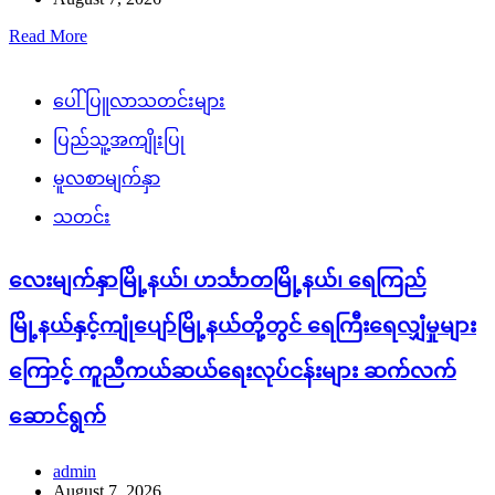
Read More
ပေါ်ပြူလာသတင်းများ
ပြည်သူ့အကျိုးပြု
မူလစာမျက်နှာ
သတင်း
လေးမျက်နှာမြို့နယ်၊ ဟင်္သာတမြို့နယ်၊ ရေကြည်
မြို့နယ်နှင့်ကျုံပျော်မြို့နယ်တို့တွင် ရေကြီးရေလျှံမှုများ
ကြောင့် ကူညီကယ်ဆယ်ရေးလုပ်ငန်းများ ဆက်လက်
ဆောင်ရွက်
admin
August 7, 2026