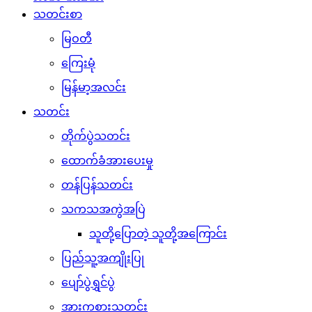
သတင်းစာ
မြဝတီ
ကြေးမုံ
မြန်မာ့အလင်း
သတင်း
တိုက်ပွဲသတင်း
ထောက်ခံအားပေးမှု
တန်ပြန်သတင်း
သကသအကွဲအပြဲ
သူတို့ပြောတဲ့ သူတို့အကြောင်း
ပြည်သူ့အကျိုးပြု
ပျော်ပွဲရွှင်ပွဲ
အားကစားသတင်း