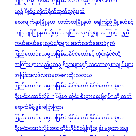
ပြိုင်ပွဲ၊ အုပ်စုအဆင့် မြန်မာအသင်းနှင့် ထိုင်းအသင်း
ယှဉ်ပြိုင်မှု တိုက်ရိုက်ထုတ်လွှင့်မည်
လေးမျက်နှာမြို့နယ်၊ ဟင်္သာတမြို့နယ်၊ ရေကြည်မြို့နယ်နှင့်
ကျုံပျော်မြို့နယ်တို့တွင် ရေကြီးရေလျှံမှုများကြောင့် ကူညီ
ကယ်ဆယ်ရေးလုပ်ငန်းများ ဆက်လက်ဆောင်ရွက်
ပြည်ထောင်စုသမ္မတမြန်မာနိုင်ငံတော်နှင့် ထိုင်းနိုင်ငံတို့
အကြား နားလည်မှုစာချွန်လွှာများနှင့် သဘောတူစာချုပ်များ
အပြန်အလှန်လက်မှတ်ရေးထိုးလဲလှယ်
ပြည်ထောင်စုသမ္မတမြန်မာနိုင်ငံတော် နိုင်ငံတော်သမ္မတ
ဦးမင်းအောင်လှိုင် “မြန်မာ-ထိုင်း စီးပွားရေးဖိုရမ်” သို့ တက်
ရောက်မိန့်ခွန်းပြောကြား
ပြည်ထောင်စုသမ္မတမြန်မာနိုင်ငံတော် နိုင်ငံတော်သမ္မတ
ဦးမင်းအောင်လှိုင်အား ထိုင်းနိုင်ငံဝန်ကြီးချုပ် မစ္စတာ အနု