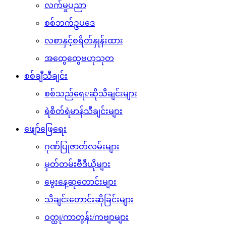
လက်မှုပညာ
စစ်ဘက်ဥပဒေ
လစာနှင့်စရိတ်နှုန်းထား
အထွေထွေဗဟုသုတ
စစ်ချီသီချင်း
စစ်သည်ရေး/ဆိုသီချင်းများ
ရဲစိတ်ရဲမာန်သီချင်းများ
ဖျော်ဖြေရေး
ဂုဏ်ပြုဇာတ်လမ်းများ
မှတ်တမ်းဗီဒီယိုများ
မွေးနေ့ဆုတောင်းများ
သီချင်းတောင်းဆိုခြင်းများ
ဝတ္ထု/ကာတွန်း/ကဗျာများ