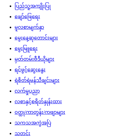
ပြည်သူ့အကျိုးပြု
ဖျော်ဖြေရေး
မူလစာမျက်နှာ
မွေးနေ့ဆုတောင်းများ
မွေးမြူရေး
မှတ်တမ်းဗီဒီယိုများ
ရင်ဖွင့်ဆွေးနွေး
ရဲစိတ်ရဲမန်သီချင်းများ
လက်မှုပညာ
လစာနှင့်စရိတ်နှုန်းထား
ဝတ္ထု/ကာတွန်း/ကဗျာများ
သကသအကွဲအပြဲ
သတင်း