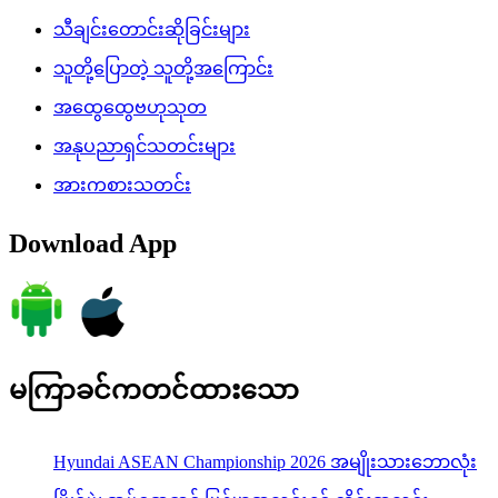
သီချင်းတောင်းဆိုခြင်းများ
သူတို့ပြောတဲ့ သူတို့အကြောင်း
အထွေထွေဗဟုသုတ
အနုပညာရှင်သတင်းများ
အားကစားသတင်း
Download App
မကြာခင်ကတင်ထားသော
Hyundai ASEAN Championship 2026 အမျိုးသားဘောလုံး