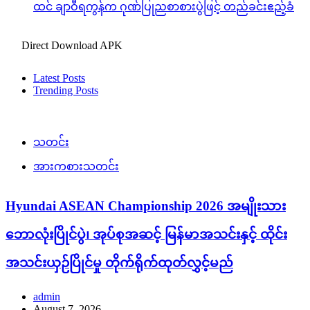
ထင် ချာဝီရကွန်က ဂုဏ်ပြုညစာစားပွဲဖြင့် တည်ခင်းဧည့်ခံ
Direct Download APK
Latest Posts
Trending Posts
သတင်း
အားကစားသတင်း
Hyundai ASEAN Championship 2026 အမျိုးသား
ဘောလုံးပြိုင်ပွဲ၊ အုပ်စုအဆင့် မြန်မာအသင်းနှင့် ထိုင်း
အသင်းယှဉ်ပြိုင်မှု တိုက်ရိုက်ထုတ်လွှင့်မည်
admin
August 7, 2026