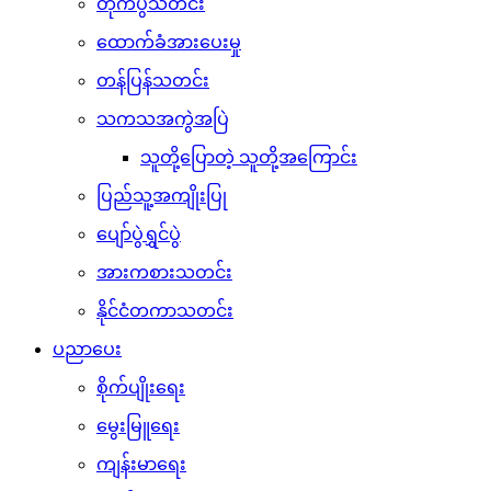
တိုက်ပွဲသတင်း
ထောက်ခံအားပေးမှု
တန်ပြန်သတင်း
သကသအကွဲအပြဲ
သူတို့ပြောတဲ့ သူတို့အကြောင်း
ပြည်သူ့အကျိုးပြု
ပျော်ပွဲရွှင်ပွဲ
အားကစားသတင်း
နိုင်ငံတကာသတင်း
ပညာပေး
စိုက်ပျိုးရေး
မွေးမြူရေး
ကျန်းမာရေး