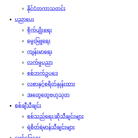
နိုင်ငံတကာသတင်း
ပညာပေး
စိုက်ပျိုးရေး
မွေးမြူရေး
ကျန်းမာရေး
လက်မှုပညာ
စစ်ဘက်ဥပဒေ
လစာနှင့်စရိတ်နှုန်းထား
အထွေထွေဗဟုသုတ
စစ်ချီသီချင်း
စစ်သည်ရေး/ဆိုသီချင်းများ
ရဲစိတ်ရဲမာန်သီချင်းများ
ဖျော်ဖြေရေး