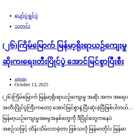
ပျော်ပွဲရွှင်ပွဲ
သတင်း
(၂၆)ကြိမ်မြောက် မြန်မာ့ရိုးရာယဉ်ကျေးမှု
ဆို၊က၊ရေး၊တီးပြိုင်ပွဲ အောင်မြင်စွာပြီးစီး
admin
October 13, 2025
(၂၆)ကြိမ်မြောက် မြန်မာ့ရိုးရာယဉ်ကျေးမှု အဆို၊ အက၊ အရေး၊
အတီးပြိုင်ပွဲကြီးကတော့ အောင်မြင်စွာနဲ့ ပြီးဆုံးခဲ့ပြီဖြစ်ပါတယ်…
မြန်မာ့ယဉ်ကျေးမှုအမွေအနှစ်တွေကို ဒီပြိုင်တွေကနေပဲ
အစဉ်သဖြင့် ထိန်းသိမ်းလာခဲ့တာ ဖြစ်သလို မြန်မာတိုင်း မြန်မာ