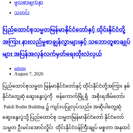
မူလစာမျက်နှာ
သတင်း
ပြည်ထောင်စုသမ္မတမြန်မာနိုင်ငံတော်နှင့် ထိုင်းနိုင်ငံတို့
အကြား နားလည်မှုစာချွန်လွှာများနှင့် သဘောတူစာချုပ်
များ အပြန်အလှန်လက်မှတ်ရေးထိုးလဲလှယ်
admin
August 7, 2026
ပြည်ထောင်စုသမ္မတ မြန်မာနိုင်ငံတော်နှင့် ထိုင်းနိုင်ငံတို့အကြား နှစ်
နိုင်ငံတွေ့ဆုံ ဆွေးနွေးပွဲကို ဗန်ကောက်မြို့ရှိ အစိုးရအိမ်တော်၊
Pakdi Bodin Building ၌ ကျင်းပပြုလုပ်သည်။ အဆိုပါတွေ့ဆုံ
ဆွေးနွေးပွဲသို့ ပြည်ထောင်စု သမ္မတမြန်မာနိုင်ငံတော် နိုင်ငံတော်
သမ္မတ ဦးမင်းအောင်လှိုင်၊ ထိုင်းနိုင်ငံဝန်ကြီးချုပ် မစ္စတာ အနုထင်