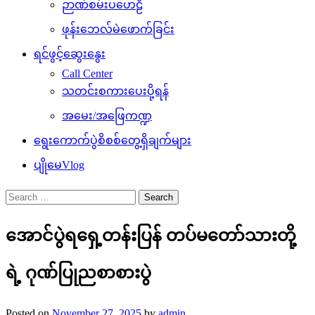
ဉာဏ်စမ်းပဟေဠိ
ဖုန်းဘေလ်မဲဖောက်ခြင်း
ရင်ဖွင့်ဆွေးနွေး
Call Center
သတင်းစကားပေးပို့ရန်
အမေး/အဖြေကဏ္ဍ
ရွေးကောက်ပွဲစိစစ်တွေ့ရှိချက်များ
ပျိုမေVlog
Search
for:
အောင်ပွဲရရှေ့တန်းပြန် တပ်မတော်သားတို့
ရဲ့ ဂုဏ်ပြုညစာစားပွဲ
Posted on
November 27, 2025
by
admin