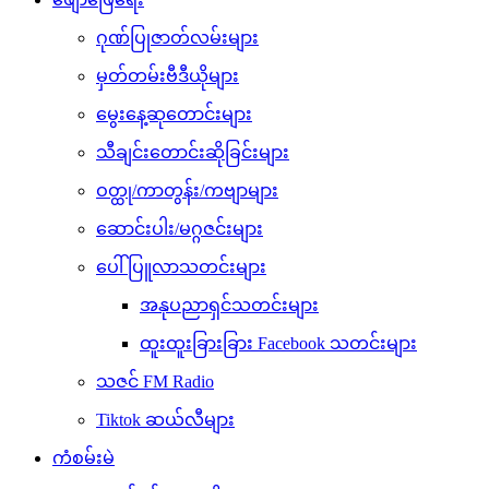
ဂုဏ်ပြုဇာတ်လမ်းများ
မှတ်တမ်းဗီဒီယိုများ
မွေးနေ့ဆုတောင်းများ
သီချင်းတောင်းဆိုခြင်းများ
ဝတ္ထု/ကာတွန်း/ကဗျာများ
ဆောင်းပါး/မဂ္ဂဇင်းများ
ပေါ်ပြူလာသတင်းများ
အနုပညာရှင်သတင်းများ
ထူးထူးခြားခြား Facebook သတင်းများ
သဇင် FM Radio
Tiktok ဆယ်လီများ
ကံစမ်းမဲ