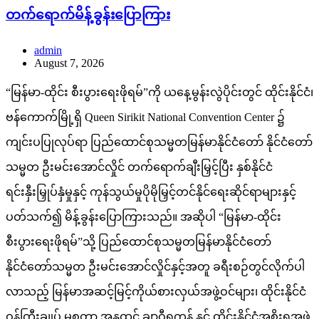
တက်ရောက်မိန့်ခွန်းပြောကြား
admin
August 7, 2026
“မြန်မာ-ထိုင်း စီးပွားရေးဖိုရမ်”ကို ယနေ့မွန်းလွဲပိုင်းတွင် ထိုင်းနိုင်ငံ၊
ဗန်ကောက်မြို့ရှိ Queen Sirikit National Convention Center ၌
ကျင်းပပြုလုပ်ရာ ပြည်ထောင်စုသမ္မတမြန်မာနိုင်ငံတော် နိုင်ငံတော်
သမ္မတ ဦးမင်းအောင်လှိုင် တက်ရောက်ချီးမြှင့်ပြီး နှစ်နိုင်ငံ
ရင်းနှီးမြှုပ်နှံမှုနှင့် ကုန်သွယ်မှုပိုမိုမြှင့်တင်နိုင်ရေးဆိုင်ရာများနှင့်
ပတ်သက်၍ မိန့်ခွန်းပြောကြားသည်။ အဆိုပါ “မြန်မာ-ထိုင်း
စီးပွားရေးဖိုရမ်”သို့ ပြည်ထောင်စုသမ္မတမြန်မာနိုင်ငံတော်
နိုင်ငံတော်သမ္မတ ဦးမင်းအောင်လှိုင်နှင့်အတူ ခရီးစဉ်တွင်လိုက်ပါ
လာသည့် မြန်မာအဆင့်မြင့်ကိုယ်စားလှယ်အဖွဲ့ဝင်များ၊ ထိုင်းနိုင်ငံ
ဝန်ကြီးချုပ် မစ္စတာ အနုထင် ချာဝီရကွန် နှင့် ထိုင်းနိုင်ငံအစိုးရအဖွဲ့