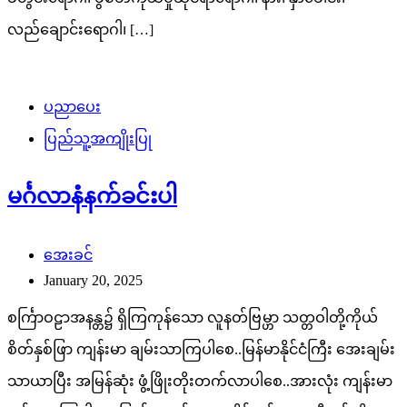
လည်ချောင်းရောဂါ၊ […]
ပညာပေး
ပြည်သူ့အကျိုးပြု
မင်္ဂလာနံနက်ခင်းပါ
အေးခင်
January 20, 2025
စင်္ကြာဝဠာအနန္တ၌ ရှိကြကုန်သော လူနတ်ဗြမ္ဟာ သတ္တဝါတို့ကိုယ်
စိတ်နှစ်ဖြာ ကျန်းမာ ချမ်းသာကြပါစေ..မြန်မာနိုင်ငံကြီး အေးချမ်း
သာယာပြီး အမြန်ဆုံး ဖွံ့ဖြိုးတိုးတက်လာပါစေ..အားလုံး ကျန်းမာ