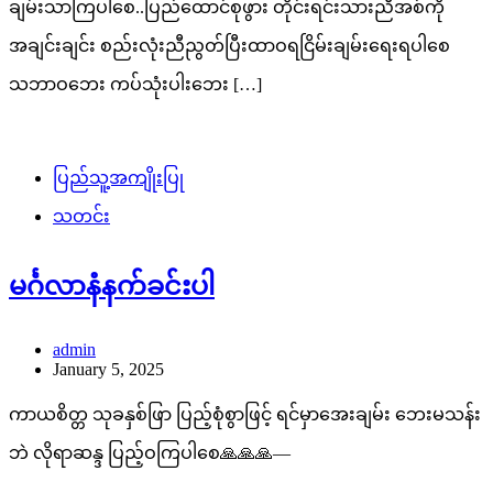
ချမ်းသာကြပါစေ..ပြည်ထောင်စုဖွား တိုင်းရင်းသားညီအစ်ကို
အချင်းချင်း စည်းလုံးညီညွတ်ပြီးထာဝရငြိမ်းချမ်းရေးရပါစေ
သဘာဝဘေး ကပ်သုံးပါးဘေး […]
ပြည်သူ့အကျိုးပြု
သတင်း
မင်္ဂလာနံနက်ခင်းပါ
admin
January 5, 2025
ကာယစိတ္တ သုခနှစ်ဖြာ ပြည့်စုံစွာဖြင့် ရင်မှာအေးချမ်း ဘေးမသန်း
ဘဲ လိုရာဆန္ဒ ပြည့်ဝကြပါစေ🙏🙏🙏—