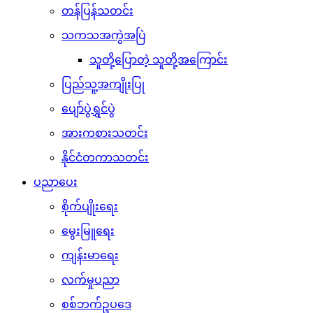
တန်ပြန်သတင်း
သကသအကွဲအပြဲ
သူတို့ပြောတဲ့ သူတို့အကြောင်း
ပြည်သူ့အကျိုးပြု
ပျော်ပွဲရွှင်ပွဲ
အားကစားသတင်း
နိုင်ငံတကာသတင်း
ပညာပေး
စိုက်ပျိုးရေး
မွေးမြူရေး
ကျန်းမာရေး
လက်မှုပညာ
စစ်ဘက်ဥပဒေ