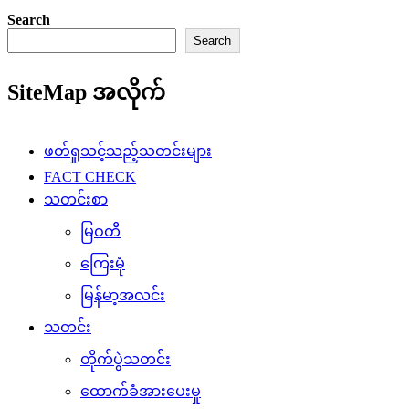
Search
Search
SiteMap အလိုက်
ဖတ်ရှုသင့်သည့်သတင်းများ
FACT CHECK
သတင်းစာ
မြဝတီ
ကြေးမုံ
မြန်မာ့အလင်း
သတင်း
တိုက်ပွဲသတင်း
ထောက်ခံအားပေးမှု