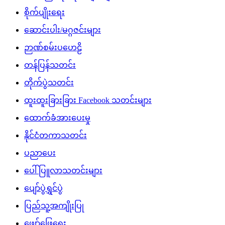
စိုက်ပျိုးရေး
ဆောင်းပါး/မဂ္ဂဇင်းများ
ဉာဏ်စမ်းပဟေဠိ
တန်ပြန်သတင်း
တိုက်ပွဲသတင်း
ထူးထူးခြားခြား Facebook သတင်းများ
ထောက်ခံအားပေးမှု
နိုင်ငံတကာသတင်း
ပညာပေး
ပေါ်ပြူလာသတင်းများ
ပျော်ပွဲရွှင်ပွဲ
ပြည်သူ့အကျိုးပြု
ဖျော်ဖြေရေး