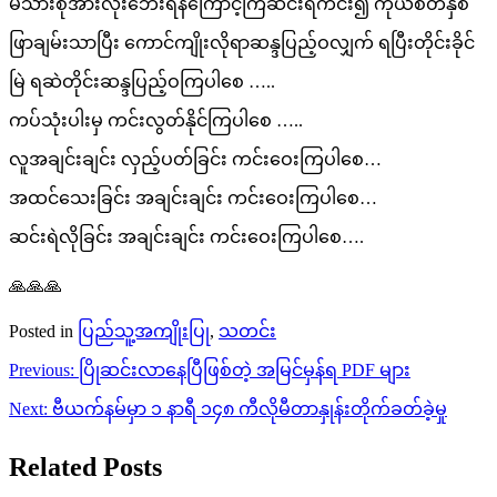
မိသားစုအားလုံးဘေးရန်ကြောင့်ကြဆင်းရဲကင်း၍ ကိုယ်စိတ်နှစ်
ဖြာချမ်းသာပြီး ကောင်ကျိုးလိုရာဆန္ဒပြည့်ဝလျှက် ရပြီးတိုင်းခိုင်
မြဲ ရဆဲတိုင်းဆန္ဒပြည့်ဝကြပါစေ …..
ကပ်သုံးပါးမှ ကင်းလွတ်နိုင်ကြပါစေ …..
လူအချင်းချင်း လှည့်ပတ်ခြင်း ကင်းဝေးကြပါစေ…
အထင်သေးခြင်း အချင်းချင်း ကင်းဝေးကြ​ပါစေ…
ဆင်းရဲလိုခြင်း အချင်းချင်း ကင်းဝေးကြပါစေ….
🙏🙏🙏
Posted in
ပြည်သူ့အကျိုးပြု
,
သတင်း
Post
Previous:
ပြိုဆင်းလာနေပြီဖြစ်တဲ့ အမြင်မှန်ရ PDF များ
navigation
Next:
ဗီယက်နမ်မှာ ၁ နာရီ ၁၄၈ ကီလိုမီတာနှုန်းတိုက်ခတ်ခဲ့မှု
Related Posts