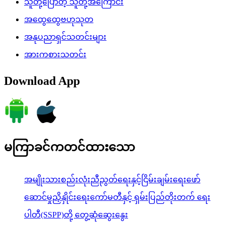
သူတို့ပြောတဲ့ သူတို့အကြောင်း
အထွေထွေဗဟုသုတ
အနုပညာရှင်သတင်းများ
အားကစားသတင်း
Download App
မကြာခင်ကတင်ထားသော
အမျိုးသားစည်းလုံးညီညွတ်ရေးနှင့်ငြိမ်းချမ်းရေးဖော်
ဆောင်မှုညှိနှိုင်းရေးကော်မတီနှင့် ရှမ်းပြည်တိုးတက် ရေး
ပါတီ(SSPP)တို့ တွေ့ဆုံဆွေးနွေး