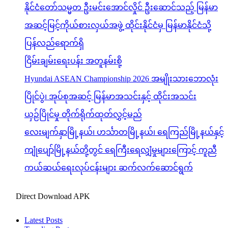
နိုင်ငံတော်သမ္မတ ဦးမင်းအောင်လှိုင် ဦးဆောင်သည့် မြန်မာ
အဆင့်မြင့်ကိုယ်စားလှယ်အဖွဲ့ ထိုင်းနိုင်ငံမှ မြန်မာနိုင်ငံသို့
ပြန်လည်ရောက်ရှိ
ငြိမ်းချမ်းရေးပန်း အတူနမ်းစို့
Hyundai ASEAN Championship 2026 အမျိုးသားဘောလုံး
ပြိုင်ပွဲ၊ အုပ်စုအဆင့် မြန်မာအသင်းနှင့် ထိုင်းအသင်း
ယှဉ်ပြိုင်မှု တိုက်ရိုက်ထုတ်လွှင့်မည်
လေးမျက်နှာမြို့နယ်၊ ဟင်္သာတမြို့နယ်၊ ရေကြည်မြို့နယ်နှင့်
ကျုံပျော်မြို့နယ်တို့တွင် ရေကြီးရေလျှံမှုများကြောင့် ကူညီ
ကယ်ဆယ်ရေးလုပ်ငန်းများ ဆက်လက်ဆောင်ရွက်
Direct Download APK
Latest Posts