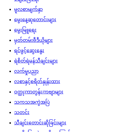
မူလစာမျက်နှာ
မွေးနေ့ဆုတောင်းများ
မွေးမြူရေး
မှတ်တမ်းဗီဒီယိုများ
ရင်ဖွင့်ဆွေးနွေး
ရဲစိတ်ရဲမန်သီချင်းများ
လက်မှုပညာ
လစာနှင့်စရိတ်နှုန်းထား
ဝတ္ထု/ကာတွန်း/ကဗျာများ
သကသအကွဲအပြဲ
သတင်း
သီချင်းတောင်းဆိုခြင်းများ