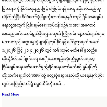
ဆောင်ရာတွင် လက်နက်ကိုင်ပဋိပက္ခများချုပ်ငြိမ်းရန်နှင့် နိုင်ငံရေး
ပြဿနာကို နိုင်ငံရေးနည်းဖြင့် ဖြေရှင်းရန် အထူးလိုအပ်သည်ဟု
ယုံကြည်ပြီး နိုင်ငံတော်ဖွံ့ဖြိုးတိုးတက်ရေးနှင့် တည်ငြိမ်အေးချမ်း
ရေးတို့အတွက် ငြိမ်းချမ်းရေးလုပ်ငန်းစဉ်များအား အကောင်
အထည်ဖော်ဆောင်ရွက်နိုင်ရန်အတွက် ကြိုတင်ကန့်သတ်ချက်များ
မထားသည့် ဆွေးနွေးပွဲများပြုလုပ်နိုင်ရန် ကြေညာချက်အမှတ်
၁/၂၀၂၆ ဖြင့် ၂၁-၄-၂၀၂၆ တွင် ကမ်းလှမ်း ဖိတ်ခေါ်ခဲ့သည်။
ထိုသို့ဖိတ်ခေါ်ချက်အရ အမျိုးသားစည်းလုံးညီညွတ်ရေးနှင့်
ငြိမ်းချမ်းရေးဖော်ဆောင်မှုညှိနှိုင်းရေးကော်မတီနှင့် ရှမ်းပြည်
တိုးတက်ရေးပါတီ(SSPP)တို့ တွေ့ဆုံဆွေးနွေးပွဲကို ယနေ့နံနက်ပိုင်း
တွင် နေပြည်တော်ရှိ ရွှေစံအိမ်ဟိုတယ်…
Read More