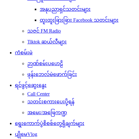
အနုပညာရှင်သတင်းများ
ထူးထူးခြားခြား Facebook သတင်းများ
သဇင် FM Radio
Tiktok ဆယ်လီများ
ကံစမ်းမဲ
ဉာဏ်စမ်းပဟေဠိ
ဖုန်းဘေလ်မဲဖောက်ခြင်း
ရင်ဖွင့်ဆွေးနွေး
Call Center
သတင်းစကားပေးပို့ရန်
အမေး/အဖြေကဏ္ဍ
ရွေးကောက်ပွဲစိစစ်တွေ့ရှိချက်များ
ပျိုမေVlog