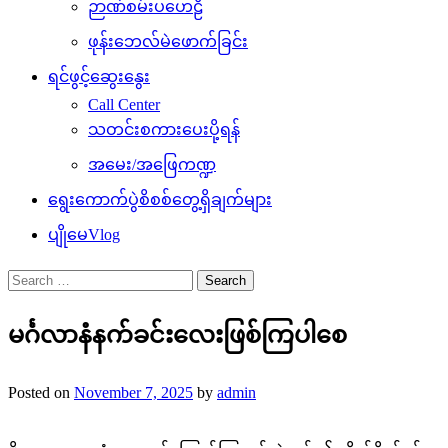
ဉာဏ်စမ်းပဟေဠိ
ဖုန်းဘေလ်မဲဖောက်ခြင်း
ရင်ဖွင့်ဆွေးနွေး
Call Center
သတင်းစကားပေးပို့ရန်
အမေး/အဖြေကဏ္ဍ
ရွေးကောက်ပွဲစိစစ်တွေ့ရှိချက်များ
ပျိုမေVlog
Search
for:
မင်္ဂလာနံနက်ခင်းလေးဖြစ်ကြပါစေ
Posted on
November 7, 2025
by
admin