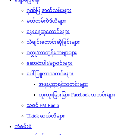
ဂုဏ်ပြုဇာတ်လမ်းများ
မှတ်တမ်းဗီဒီယိုများ
မွေးနေ့ဆုတောင်းများ
သီချင်းတောင်းဆိုခြင်းများ
ဝတ္ထု/ကာတွန်း/ကဗျာများ
ဆောင်းပါး/မဂ္ဂဇင်းများ
ပေါ်ပြူလာသတင်းများ
အနုပညာရှင်သတင်းများ
ထူးထူးခြားခြား Facebook သတင်းများ
သဇင် FM Radio
Tiktok ဆယ်လီများ
ကံစမ်းမဲ