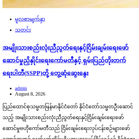
မူလစာမျက်နှာ
သတင်း
အမျိုးသားစည်းလုံးညီညွတ်ရေးနှင့်ငြိမ်းချမ်းရေးဖော်
ဆောင်မှုညှိနှိုင်းရေးကော်မတီနှင့် ရှမ်းပြည်တိုးတက်
ရေးပါတီ(SSPP)တို့ တွေ့ဆုံဆွေးနွေး
admin
August 8, 2026
ပြည်ထောင်စုသမ္မတမြန်မာနိုင်ငံတော် နိုင်ငံတော်သမ္မတဦးဆောင်
သည့် အမျိုးသားစည်းလုံးညီညွတ်ရေးနှင့်ငြိမ်းချမ်းရေးဖော်
ဆောင်မှုဗဟိုကော်မတီသည် ငြိမ်းချမ်းရေးလုပ်ငန်းစဉ်များဖော်