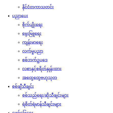
နိုင်ငံတကာသတင်း
ပညာပေး
စိုက်ပျိုးရေး
မွေးမြူရေး
ကျန်းမာရေး
လက်မှုပညာ
စစ်ဘက်ဥပဒေ
လစာနှင့်စရိတ်နှုန်းထား
အထွေထွေဗဟုသုတ
စစ်ချီသီချင်း
စစ်သည်ရေး/ဆိုသီချင်းများ
ရဲစိတ်ရဲမာန်သီချင်းများ
ဖျော်ဖြေရေး