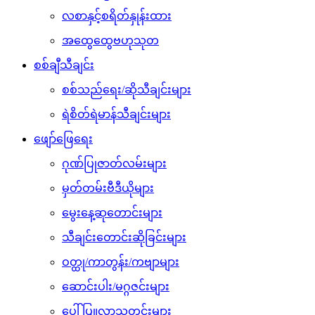
လစာနှင့်စရိတ်နှုန်းထား
အထွေထွေဗဟုသုတ
စစ်ချီသီချင်း
စစ်သည်ရေး/ဆိုသီချင်းများ
ရဲစိတ်ရဲမာန်သီချင်းများ
ဖျော်ဖြေရေး
ဂုဏ်ပြုဇာတ်လမ်းများ
မှတ်တမ်းဗီဒီယိုများ
မွေးနေ့ဆုတောင်းများ
သီချင်းတောင်းဆိုခြင်းများ
ဝတ္ထု/ကာတွန်း/ကဗျာများ
ဆောင်းပါး/မဂ္ဂဇင်းများ
ပေါ်ပြူလာသတင်းများ