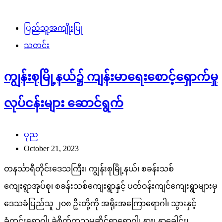
ပြည်သူ့အကျိုးပြု
သတင်း
ကျွန်းစုမြို့နယ်၌ ကျန်းမာရေးစောင့်ရှောက်မှု
လုပ်ငန်းများ ဆောင်ရွက်
ပုည
October 21, 2023
တနင်္သာရီတိုင်းဒေသကြီး၊ ကျွန်းစုမြို့နယ်၊ စခန်းသစ်
ကျေးရွာအုပ်စု၊ စခန်းသစ်ကျေးရွာနှင့် ပတ်ဝန်းကျင်ကျေးရွာများမှ
ဒေသခံပြည်သူ ၂၀၈ ဦးတို့ကို အရိုးအကြောရောဂါ၊ သွားနှင့်
ခံတွင်းရောဂါ၊ ခွဲစိတ်ကုသမှုဆိုင်ရာရောဂါ၊ နား၊ နှာခေါင်း၊