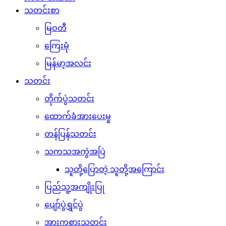
သတင်းစာ
မြဝတီ
ကြေးမုံ
မြန်မာ့အလင်း
သတင်း
တိုက်ပွဲသတင်း
ထောက်ခံအားပေးမှု
တန်ပြန်သတင်း
သကသအကွဲအပြဲ
သူတို့ပြောတဲ့ သူတို့အကြောင်း
ပြည်သူ့အကျိုးပြု
ပျော်ပွဲရွှင်ပွဲ
အားကစားသတင်း