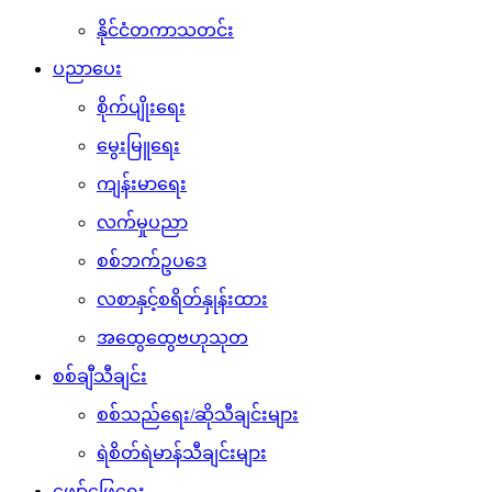
နိုင်ငံတကာသတင်း
ပညာပေး
စိုက်ပျိုးရေး
မွေးမြူရေး
ကျန်းမာရေး
လက်မှုပညာ
စစ်ဘက်ဥပဒေ
လစာနှင့်စရိတ်နှုန်းထား
အထွေထွေဗဟုသုတ
စစ်ချီသီချင်း
စစ်သည်ရေး/ဆိုသီချင်းများ
ရဲစိတ်ရဲမာန်သီချင်းများ
ဖျော်ဖြေရေး