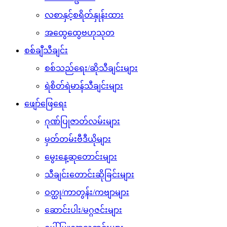
လစာနှင့်စရိတ်နှုန်းထား
အထွေထွေဗဟုသုတ
စစ်ချီသီချင်း
စစ်သည်ရေး/ဆိုသီချင်းများ
ရဲစိတ်ရဲမာန်သီချင်းများ
ဖျော်ဖြေရေး
ဂုဏ်ပြုဇာတ်လမ်းများ
မှတ်တမ်းဗီဒီယိုများ
မွေးနေ့ဆုတောင်းများ
သီချင်းတောင်းဆိုခြင်းများ
ဝတ္ထု/ကာတွန်း/ကဗျာများ
ဆောင်းပါး/မဂ္ဂဇင်းများ