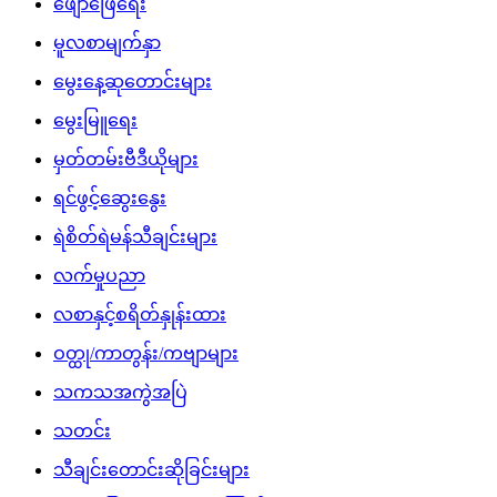
ဖျော်ဖြေရေး
မူလစာမျက်နှာ
မွေးနေ့ဆုတောင်းများ
မွေးမြူရေး
မှတ်တမ်းဗီဒီယိုများ
ရင်ဖွင့်ဆွေးနွေး
ရဲစိတ်ရဲမန်သီချင်းများ
လက်မှုပညာ
လစာနှင့်စရိတ်နှုန်းထား
ဝတ္ထု/ကာတွန်း/ကဗျာများ
သကသအကွဲအပြဲ
သတင်း
သီချင်းတောင်းဆိုခြင်းများ