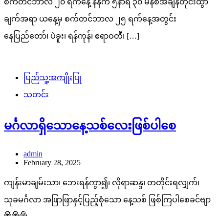
စက်တင်ဘာလ ၂၀ ရက်နေ့ နံနက် ၅နာရီ ၃၀ မိနစ်အချိန်တိုင်းထွာ
ချက်အရာ ယနေ့မှ စက်တင်ဘာလ ၂၅ ရက်နေ့အတွင်း
နေပြည်တော်၊ ပဲခူး၊ ရန်ကုန်၊ ဧရာဝတီ၊ […]
ပြည်သူ့အကျိုးပြု
သတင်း
မင်္ဂလာရှိသောနေ့သစ်လေးဖြစ်ပါစေ
admin
February 28, 2025
ကျန်းမာချမ်းသာ၊ ဘေးရန်ကွာ၍၊ လိုရာဆန္ဒ၊ တတိုင်းရလျှက်၊
သုခမင်္ဂလာ အဖြာဖြာနှင့်ပြည့်စုံသော နေ့သစ် ဖြစ်ကြပါစေခင်ဗျာ
🙏🙏🙏