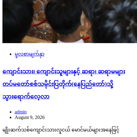
မူလစာမျက်နှာ
ကျောင်းသား၊ ကျောင်းသူများနှင့် ဆရာ၊ ဆရာမများ
တပ်မတော်စစ်သမိုင်းပြတိုက်(နေပြည်တော်)သို့
သွားရောက်လေ့လာ
admin
August 9, 2026
မျိုးဆက်သစ်ကျောင်းသားလူငယ် မောင်မယ်များအနေဖြင့်