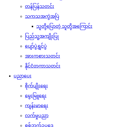
တန်ပြန်သတင်း
သကသအကွဲအပြဲ
သူတို့ပြောတဲ့ သူတို့အကြောင်း
ပြည်သူ့အကျိုးပြု
ပျော်ပွဲရွှင်ပွဲ
အားကစားသတင်း
နိုင်ငံတကာသတင်း
ပညာပေး
စိုက်ပျိုးရေး
မွေးမြူရေး
ကျန်းမာရေး
လက်မှုပညာ
စစ်ဘက်ဥပဒေ