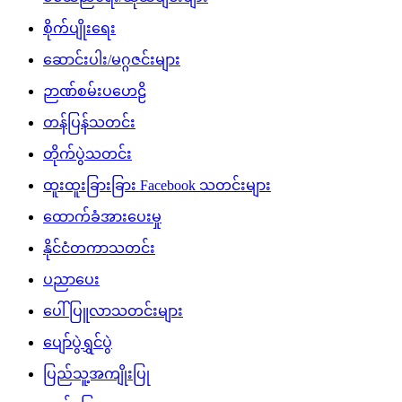
စိုက်ပျိုးရေး
ဆောင်းပါး/မဂ္ဂဇင်းများ
ဉာဏ်စမ်းပဟေဠိ
တန်ပြန်သတင်း
တိုက်ပွဲသတင်း
ထူးထူးခြားခြား Facebook သတင်းများ
ထောက်ခံအားပေးမှု
နိုင်ငံတကာသတင်း
ပညာပေး
ပေါ်ပြူလာသတင်းများ
ပျော်ပွဲရွှင်ပွဲ
ပြည်သူ့အကျိုးပြု