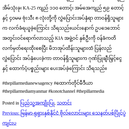
အိမ်သုံးခု၊ KA-25 ကျည် ၁၁၀ တောင့်၊ အမ်အေကျည် ၅၉ တောင့်
နှင့် ၄၀မမ ဗုံးသီး ၈ လုံးတို့ကို လွှဲပြောင်းအပ်နှံရာ တာဝန်ရှိသူများ
က လက်ခံရယူခဲ့ကြောင်း သိရသည်။ယင်းနောက် ဥပဒေဘောင်
အတွင်းဝင်ရောက်လာသည့် KIA အဖွဲ့ဝင် နှစ်ဦးကို ဝန်ခံကတိ
လက်မှတ်ရေးထိုးစေပြီး မိဘအုပ်ထိန်းသူများထံ ပြန်လည်
လွှဲပြောင်း အပ်နှံပေးခဲ့ကာ တာဝန်ရှိသူများက ဂုဏ်ပြုချီးမြှင့်ငွေ
နှင့် ထောက်ပံ့ပစ္စည်းများ ပေးအပ်ခဲ့ကြောင်း သိရသည်။
#thepillarmedianewsagency #ထောက်တိုင်မီဒီယာ
#thepillarmediamyanmar #konotchannel #thepillarmedia
Posted in
ပြည်သူ့အကျိုးပြု
,
သတင်း
Post
Previous:
မြန်မာ-ရုရှားနှစ်နိုင်ငံ ဗိုလ်လောင်းများ သေနတ်ပစ်ပြိုင်ပွဲ
navigation
ကျင်းပ