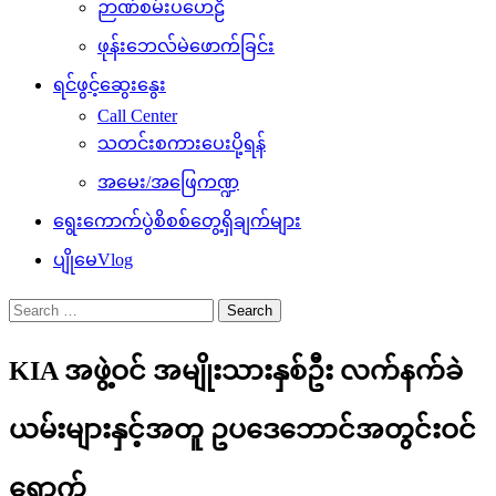
ဉာဏ်စမ်းပဟေဠိ
ဖုန်းဘေလ်မဲဖောက်ခြင်း
ရင်ဖွင့်ဆွေးနွေး
Call Center
သတင်းစကားပေးပို့ရန်
အမေး/အဖြေကဏ္ဍ
ရွေးကောက်ပွဲစိစစ်တွေ့ရှိချက်များ
ပျိုမေVlog
Search
for:
KIA အဖွဲ့ဝင် အမျိုးသားနှစ်ဦး လက်နက်ခဲ
ယမ်းများနှင့်အတူ ဥပဒေဘောင်အတွင်းဝင်
ရောက်