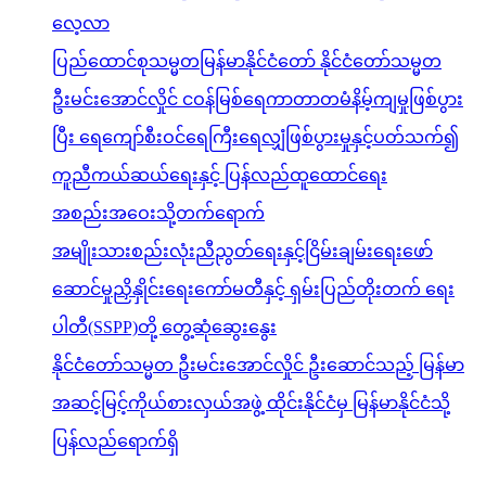
လေ့လာ
ပြည်ထောင်စုသမ္မတမြန်မာနိုင်ငံတော် နိုင်ငံတော်သမ္မတ
ဦးမင်းအောင်လှိုင် ငဝန်မြစ်ရေကာတာတမံနိမ့်ကျမှုဖြစ်ပွား
ပြီး ရေကျော်စီးဝင်ရေကြီးရေလျှံဖြစ်ပွားမှုနှင့်ပတ်သက်၍
ကူညီကယ်ဆယ်ရေးနှင့် ပြန်လည်ထူထောင်ရေး
အစည်းအဝေးသို့တက်ရောက်
အမျိုးသားစည်းလုံးညီညွတ်ရေးနှင့်ငြိမ်းချမ်းရေးဖော်
ဆောင်မှုညှိနှိုင်းရေးကော်မတီနှင့် ရှမ်းပြည်တိုးတက် ရေး
ပါတီ(SSPP)တို့ တွေ့ဆုံဆွေးနွေး
နိုင်ငံတော်သမ္မတ ဦးမင်းအောင်လှိုင် ဦးဆောင်သည့် မြန်မာ
အဆင့်မြင့်ကိုယ်စားလှယ်အဖွဲ့ ထိုင်းနိုင်ငံမှ မြန်မာနိုင်ငံသို့
ပြန်လည်ရောက်ရှိ