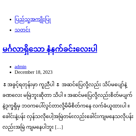
ပြည်သူ့အကျိုးပြု
သတင်း
မင်္ဂလာရှိသော နံနက်ခင်းလေးပါ
admin
December 18, 2023
🌷အခွင့်ရတုန်းမှာ ကူညီပါ 🌷 အဆင်ပြေလို့လည်း သိပ်မပျော်နဲ့
ခဏလေး မမြဲဘူးဆိုတာ သိပါ ။ အဆင်မပြေလို့လည်းစိတ်မပျက်
နဲ့ဒုက္ခရှိမှ ဘ၀ကပေါ်လွင်တာလို့မိမိစိတ်ကနေ လက်ခံယူထားပါ ။
ခေါင်းနဲ့ပန်း လှန်သလိုပေါ့အမြဲတမ်းလည်းခေါင်းကျမနေသလိုပန်း
လည်းအမြဲ ကျမနေပါဘူး […]