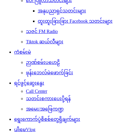
ပေါ်ပြူလာသတင်းများ
အနုပညာရှင်သတင်းများ
ထူးထူးခြားခြား Facebook သတင်းများ
သဇင် FM Radio
Tiktok ဆယ်လီများ
ကံစမ်းမဲ
ဉာဏ်စမ်းပဟေဠိ
ဖုန်းဘေလ်မဲဖောက်ခြင်း
ရင်ဖွင့်ဆွေးနွေး
Call Center
သတင်းစကားပေးပို့ရန်
အမေး/အဖြေကဏ္ဍ
ရွေးကောက်ပွဲစိစစ်တွေ့ရှိချက်များ
ပျိုမေVlog