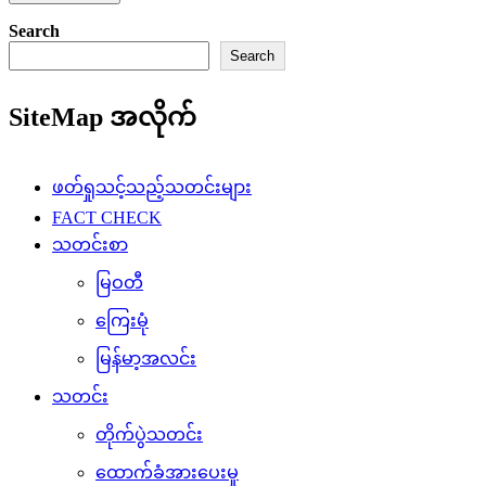
Search
Search
SiteMap အလိုက်
ဖတ်ရှုသင့်သည့်သတင်းများ
FACT CHECK
သတင်းစာ
မြဝတီ
ကြေးမုံ
မြန်မာ့အလင်း
သတင်း
တိုက်ပွဲသတင်း
ထောက်ခံအားပေးမှု