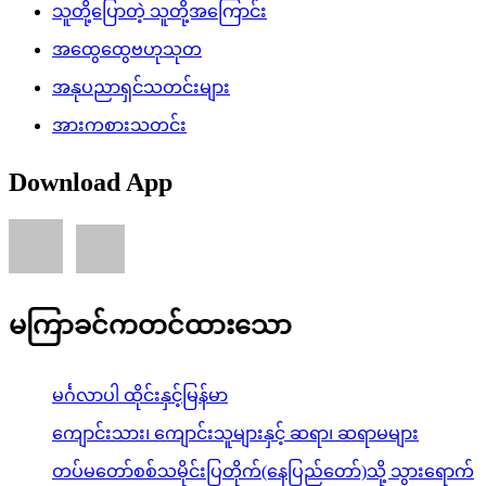
သူတို့ပြောတဲ့ သူတို့အကြောင်း
အထွေထွေဗဟုသုတ
အနုပညာရှင်သတင်းများ
အားကစားသတင်း
Download App
မကြာခင်ကတင်ထားသော
မင်္ဂလာပါ ထိုင်းနှင့်မြန်မာ
ကျောင်းသား၊ ကျောင်းသူများနှင့် ဆရာ၊ ဆရာမများ
တပ်မတော်စစ်သမိုင်းပြတိုက်(နေပြည်တော်)သို့ သွားရောက်