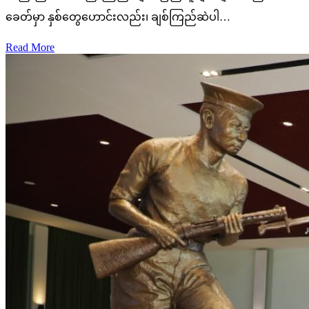
ခေတ်မှာ နှစ်တွေဟောင်းလည်း၊ ချစ်ကြည်ဆဲပါ…
Read More