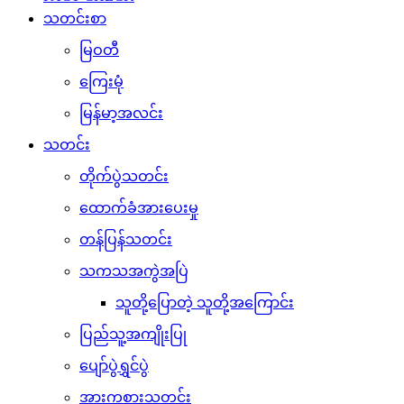
သတင်းစာ
မြဝတီ
ကြေးမုံ
မြန်မာ့အလင်း
သတင်း
တိုက်ပွဲသတင်း
ထောက်ခံအားပေးမှု
တန်ပြန်သတင်း
သကသအကွဲအပြဲ
သူတို့ပြောတဲ့ သူတို့အကြောင်း
ပြည်သူ့အကျိုးပြု
ပျော်ပွဲရွှင်ပွဲ
အားကစားသတင်း