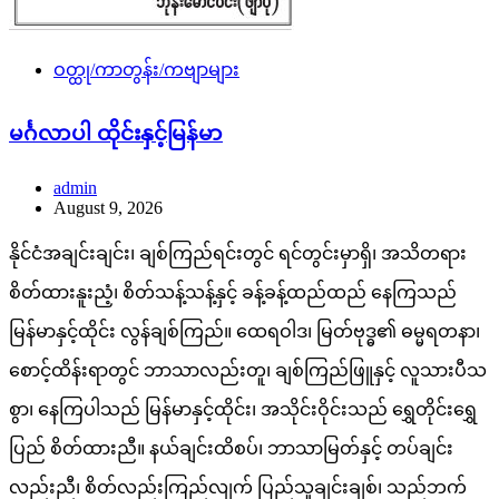
ဝတ္ထု/ကာတွန်း/ကဗျာများ
မင်္ဂလာပါ ထိုင်းနှင့်မြန်မာ
admin
August 9, 2026
နိုင်ငံအချင်းချင်း၊ ချစ်ကြည်ရင်းတွင် ရင်တွင်းမှာရှိ၊ အသိတရား
စိတ်ထားနူးညံ့၊ စိတ်သန့်သန့်နှင့် ခန့်ခန့်ထည်ထည် နေကြသည်
မြန်မာနှင့်ထိုင်း လွန်ချစ်ကြည်။ ထေရဝါဒ၊ မြတ်ဗုဒ္ဓ၏ ဓမ္မရတနာ၊
စောင့်ထိန်းရာတွင် ဘာသာလည်းတူ၊ ချစ်ကြည်ဖြူနှင့် လူသားပီသ
စွာ၊ နေကြပါသည် မြန်မာနှင့်ထိုင်း၊ အသိုင်းဝိုင်းသည် ရွှေတိုင်းရွှေ
ပြည် စိတ်ထားညီ။ နယ်ချင်းထိစပ်၊ ဘာသာမြတ်နှင့် တပ်ချင်း
လည်းညီ၊ စိတ်လည်းကြည်လျက် ပြည်သူချင်းချစ်၊ သည်ဘက်