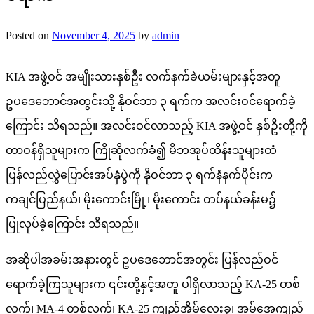
Posted on
November 4, 2025
by
admin
KIA အဖွဲ့ဝင် အမျိုးသားနှစ်ဦး လက်နက်ခဲယမ်းများနှင့်အတူ
ဥပဒေဘောင်အတွင်းသို့ နိုဝင်ဘာ ၃ ရက်က အလင်းဝင်ရောက်ခဲ့
ကြောင်း သိရသည်။ အလင်းဝင်လာသည့် KIA အဖွဲ့ဝင် နှစ်ဦးတို့ကို
တာဝန်ရှိသူများက ကြိုဆိုလက်ခံ၍ မိဘအုပ်ထိန်းသူများထံ
ပြန်လည်လွှဲပြောင်းအပ်နှံပွဲကို နိုဝင်ဘာ ၃ ရက်နံနက်ပိုင်းက
ကချင်ပြည်နယ်၊ မိုးကောင်းမြို့၊ မိုးကောင်း တပ်နယ်ခန်းမ၌
ပြုလုပ်ခဲ့ကြောင်း သိရသည်။
အဆိုပါအခမ်းအနားတွင် ဥပဒေဘောင်အတွင်း ပြန်လည်ဝင်
ရောက်ခဲ့ကြသူများက ၎င်းတို့နှင့်အတူ ပါရှိလာသည့် KA-25 တစ်
လက်၊ MA-4 တစ်လက်၊ KA-25 ကျည်အိမ်လေးခု၊ အမ်အေကျည်