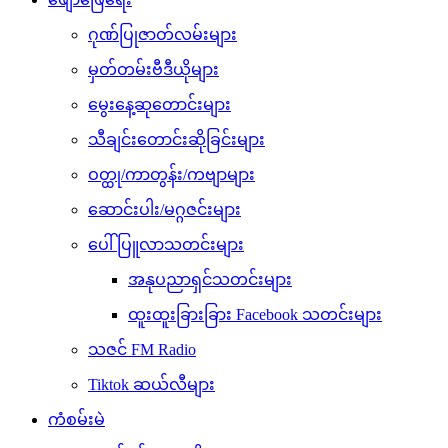
ဂုဏ်ပြုဇာတ်လမ်းများ
မှတ်တမ်းဗီဒီယိုများ
မွေးနေ့ဆုတောင်းများ
သီချင်းတောင်းဆိုခြင်းများ
ဝတ္ထု/ကာတွန်း/ကဗျာများ
ဆောင်းပါး/မဂ္ဂဇင်းများ
ပေါ်ပြူလာသတင်းများ
အနုပညာရှင်သတင်းများ
ထူးထူးခြားခြား Facebook သတင်းများ
သဇင် FM Radio
Tiktok ဆယ်လီများ
ကံစမ်းမဲ