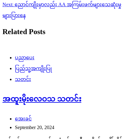
Next:
ညောင်ကျိုးမှာလည်း AA အကြမ်းဖက်များသေဆုံးမှု
များပြားနေ
Related Posts
ပညာပေး
ပြည်သူ့အကျိုးပြု
သတင်း
အထူးမိုးလေဝသ သတင်း
အေးခင်
September 20, 2024