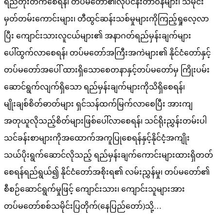
ရည်တိုးတက်စေရန်၊ တပ်မတော်၏လုပ်ငန်းတာဝန်များ၊ သမိုင်း
မှတ်တမ်းကောင်းများ၊ တီထွင်ဆန်းသစ်မှုများကိုကြည့်ရှုလေ့လာ
ပြီး ကျောင်းသားလူငယ်များ၏ အနာဂတ်ရည်မှန်းချက်များ
ပေါ်ထွက်လာစေရန်၊ တပ်မတော်အကြီးအကဲများ၏ နိုင်ငံတော်နှင့်
တပ်မတော်အပေါ် ထားရှိသောစေတနာနှင့်တပ်မတော်မှ ကြိုးပမ်း
ဆောင်ရွက်လျက်ရှိသော ရည်မှန်းချက်များကိုသိရှိစေရန်၊
မျိုးချစ်စိတ်ဓာတ်များ ရှင်သန်ထက်မြက်လာစေပြီး အားကျ
အတုယူလိုသည့်စိတ်များဖြစ်ပေါ်လာစေရန်၊ သင်ရိုးညွှန်းတမ်းပါ
သင်ခန်းစာများကိုအထောက်အကူပြုစေရန်နှင့်နိုင်ငံ့အကျိုး
သယ်ပိုးရွက်ဆောင်လိုသည့် ရည်မှန်းချက်ကောင်းများထားရှိတတ်
စေရန်ရည်ရွယ်၍ နိုင်ငံတော်အစိုးရ၏ လမ်းညွှန်မှု၊ တပ်မတော်၏
စီစဉ်ဆောင်ရွက်မှုဖြင့် ကျောင်းသား၊ ကျောင်းသူများအား
တပ်မတော်စစ်သမိုင်းပြတိုက်(နေပြည်တော်)သို့…