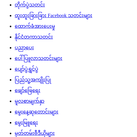
တိုက်ပွဲသတင်း
ထူးထူးခြားခြား Facebook သတင်းများ
ထောက်ခံအားပေးမှု
နိုင်ငံတကာသတင်း
ပညာပေး
ပေါ်ပြူလာသတင်းများ
ပျော်ပွဲရွှင်ပွဲ
ပြည်သူ့အကျိုးပြု
ဖျော်ဖြေရေး
မူလစာမျက်နှာ
မွေးနေ့ဆုတောင်းများ
မွေးမြူရေး
မှတ်တမ်းဗီဒီယိုများ