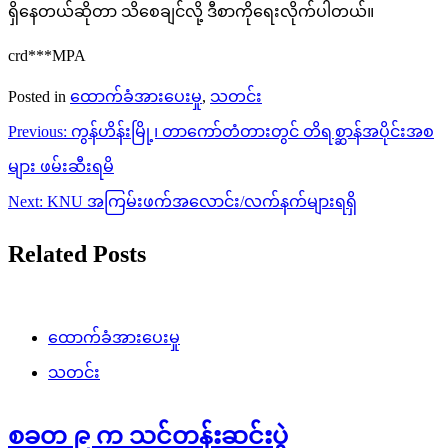
ရှိနေတယ်ဆိုတာ သိစေချင်လို့ ဒီစာကိုရေးလိုက်ပါတယ်။
crd***MPA
Posted in
ထောက်ခံအားပေးမှု
,
သတင်း
Post
Previous:
ကွန်ဟိန်းမြို့၊ တာကော်တံတားတွင် တိရစ္ဆာန်အပိုင်းအစ
navigation
များ ဖမ်းဆီးရမိ
Next:
KNU အကြမ်းဖက်အလောင်း/လက်နက်များရရှိ
Related Posts
ထောက်ခံအားပေးမှု
သတင်း
စခတ ၉ က သင်တန်းဆင်းပွဲ