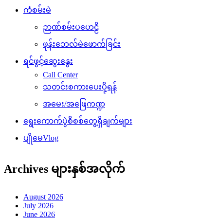
ကံစမ်းမဲ
ဉာဏ်စမ်းပဟေဠိ
ဖုန်းဘေလ်မဲဖောက်ခြင်း
ရင်ဖွင့်ဆွေးနွေး
Call Center
သတင်းစကားပေးပို့ရန်
အမေး/အဖြေကဏ္ဍ
ရွေးကောက်ပွဲစိစစ်တွေ့ရှိချက်များ
ပျိုမေVlog
Archives များနှစ်အလိုက်
August 2026
July 2026
June 2026