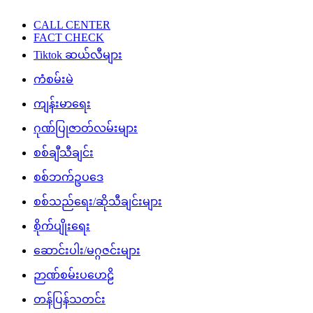
CALL CENTER
FACT CHECK
Tiktok ဆယ်လီများ
ကံစမ်းမဲ
ကျန်းမာရေး
ဂုဏ်ပြုဇာတ်လမ်းများ
စစ်ချီသီချင်း
စစ်ဘက်ဥပဒေ
စစ်သည်ရေး/ဆိုသီချင်းများ
စိုက်ပျိုးရေး
ဆောင်းပါး/မဂ္ဂဇင်းများ
ဉာဏ်စမ်းပဟေဠိ
တန်ပြန်သတင်း