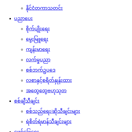
နိုင်ငံတကာသတင်း
ပညာပေး
စိုက်ပျိုးရေး
မွေးမြူရေး
ကျန်းမာရေး
လက်မှုပညာ
စစ်ဘက်ဥပဒေ
လစာနှင့်စရိတ်နှုန်းထား
အထွေထွေဗဟုသုတ
စစ်ချီသီချင်း
စစ်သည်ရေး/ဆိုသီချင်းများ
ရဲစိတ်ရဲမာန်သီချင်းများ
ဖျော်ဖြေရေး