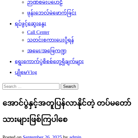
ဉာဏ်စမ်းပဟေဠိ
ဖုန်းဘေလ်မဲဖောက်ခြင်း
ရင်ဖွင့်ဆွေးနွေး
Call Center
သတင်းစကားပေးပို့ရန်
အမေး/အဖြေကဏ္ဍ
ရွေးကောက်ပွဲစိစစ်တွေ့ရှိချက်များ
ပျိုမေVlog
Search
for:
အောင်ပွဲနှင့်အတူပြန်လာနိုင်တဲ့ တပ်မတော်
သားများဖြစ်ကြပါစေ
Posted on
September 26, 2025
by
admin