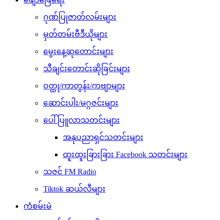
ဂုဏ်ပြုဇာတ်လမ်းများ
မှတ်တမ်းဗီဒီယိုများ
မွေးနေ့ဆုတောင်းများ
သီချင်းတောင်းဆိုခြင်းများ
ဝတ္ထု/ကာတွန်း/ကဗျာများ
ဆောင်းပါး/မဂ္ဂဇင်းများ
ပေါ်ပြူလာသတင်းများ
အနုပညာရှင်သတင်းများ
ထူးထူးခြားခြား Facebook သတင်းများ
သဇင် FM Radio
Tiktok ဆယ်လီများ
ကံစမ်းမဲ