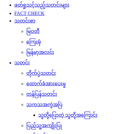
ဖတ်ရှုသင့်သည့်သတင်းများ
FACT CHECK
သတင်းစာ
မြဝတီ
ကြေးမုံ
မြန်မာ့အလင်း
သတင်း
တိုက်ပွဲသတင်း
ထောက်ခံအားပေးမှု
တန်ပြန်သတင်း
သကသအကွဲအပြဲ
သူတို့ပြောတဲ့ သူတို့အကြောင်း
ပြည်သူ့အကျိုးပြု