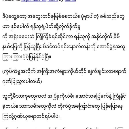
ဒီပုံတွေ့တော့ အတွေးတစ်ခုဖြစ်စေတယ်။ ပုံမှာပါတဲ့ စစ်သည်တွေ
ဟာ နှစ်ပေါက် ရန်သူရဲ့ပိတ်ဆို့တိုက်ခိုက်မှု
ကို အရှုံးမပေးဘဲ ကြံ့ကြံ့ခံရင်ဆိုင်ကာ ရန်သူကို အနိုင်တိုက် မိမိ
နယ်မြေကို ပြန်ယူပြီး မိခင်တပ်ရင်းနောက်တန်းကို အောင်ပွဲနဲ့အတူ
ကြွားကြွားဝံ့ဝံ့ပြန်နိုင်ခဲ့ပြီ။
(ကွပ်ကဲမှုအလိုက် အကြီးအကဲများကိုယ်တိုင် ချက်ချင်းလာရောက်
ဂုဏ်ပြုသွားပါတယ်)
သူတို့မိသားစုတွေကလဲ အပြုံးကိုယ်စီ၊ အောင်သပြေခက်နဲ့ ကြိုနိုင်
ခဲ့တယ်။ သားသမီးတွေကိုလဲ တိုက်ပွဲအကြောင်းတွေ ပြန်ပြောနေ
ကြလို့ဂုဏ်ယူစရာတစ်ရပ်ပါပဲ။