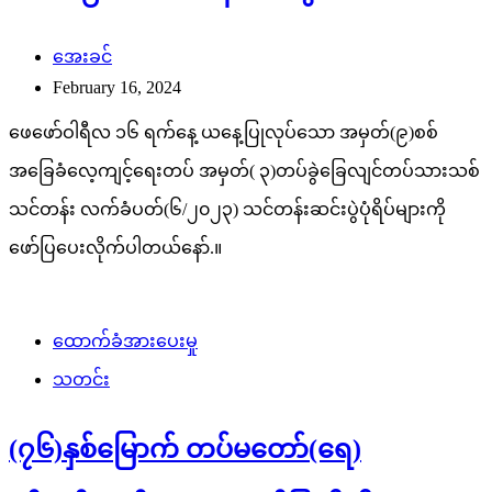
အေးခင်
February 16, 2024
ဖေဖော်ဝါရီလ ၁၆ ရက်နေ့ ယနေ့ပြုလုပ်သော အမှတ်(၉)စစ်
အခြေခံလေ့ကျင့်ရေးတပ် အမှတ်( ၃)တပ်ခွဲခြေလျင်တပ်သားသစ်
သင်တန်း လက်ခံပတ်(၆/၂၀၂၃) သင်တန်းဆင်းပွဲပုံရိပ်များကို
ဖော်ပြပေးလိုက်ပါတယ်နော်.။
ထောက်ခံအားပေးမှု
သတင်း
(၇၆)နှစ်မြောက် တပ်မတော်(ရေ)