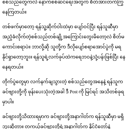
စစ်သည်တွေကလဲ နောက်စစ်ဆင်ရေးအတွက် စိတ်အားတက်ကြွ
နေကြတယ်။
တစ်ဖက်မှာတော့ ရန်သူ့ဆိုက်ဝါးထဲမှာ ပျော်ဝင်ပြီး ရန်သူဆီမှာ
အညံ့ခံလိုက်တဲ့စစ်သည်တစ်ချို့အကြောင်းတွေးမိတော့လဲ စိတ်မ
ကောင်းစရာပဲ။ ဘာလို့ဆို သူတို့က ဒီလိုပျော်စရာအောင်ပွဲကို မရ
နိုင်ရှာတော့ဘူး။ ရန်သူရဲ့လက်ခုပ်ထဲကရေဘဝနဲ့သုံ့ပန်းဖြစ်ပြီး နေ
နေရတယ်။
တိုက်ပွဲတွေမှာ လက်နက်ချသွားတဲ့ စစ်သည်တွေအနေနဲ့ ရန်သူက
ခင်ဗျားတို့ကို ဖုန်းပေးသုံးတဲ့အခါ ဒီ Post ကို မြင်ရင် အသိတစ်ခုရ
မှာပါ။
ခင်ဗျားတို့သိထားရမှာက ခင်ဗျားတို့အနာဂါတ်က ရန်သူဆီမှာ မရှိ
ဘူးဆိုတာ။ တကယ့်ခင်ဗျားတို့ရဲ့အနာဂါတ်က နိုင်ငံတော်နဲ့