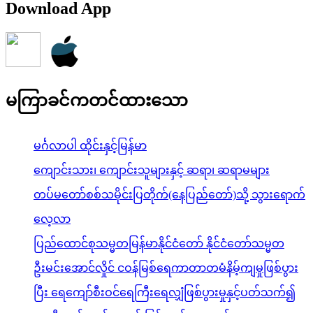
Download App
မကြာခင်ကတင်ထားသော
မင်္ဂလာပါ ထိုင်းနှင့်မြန်မာ
ကျောင်းသား၊ ကျောင်းသူများနှင့် ဆရာ၊ ဆရာမများ
တပ်မတော်စစ်သမိုင်းပြတိုက်(နေပြည်တော်)သို့ သွားရောက်
လေ့လာ
ပြည်ထောင်စုသမ္မတမြန်မာနိုင်ငံတော် နိုင်ငံတော်သမ္မတ
ဦးမင်းအောင်လှိုင် ငဝန်မြစ်ရေကာတာတမံနိမ့်ကျမှုဖြစ်ပွား
ပြီး ရေကျော်စီးဝင်ရေကြီးရေလျှံဖြစ်ပွားမှုနှင့်ပတ်သက်၍