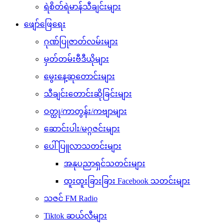
ရဲစိတ်ရဲမာန်သီချင်းများ
ဖျော်ဖြေရေး
ဂုဏ်ပြုဇာတ်လမ်းများ
မှတ်တမ်းဗီဒီယိုများ
မွေးနေ့ဆုတောင်းများ
သီချင်းတောင်းဆိုခြင်းများ
ဝတ္ထု/ကာတွန်း/ကဗျာများ
ဆောင်းပါး/မဂ္ဂဇင်းများ
ပေါ်ပြူလာသတင်းများ
အနုပညာရှင်သတင်းများ
ထူးထူးခြားခြား Facebook သတင်းများ
သဇင် FM Radio
Tiktok ဆယ်လီများ