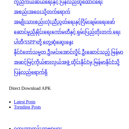
ကူညီကယ်ဆယ်ရေးနှင့် ပြန်လည်ထူထောင်ရေး
အစည်းအဝေးသို့တက်ရောက်
အမျိုးသားစည်းလုံးညီညွတ်ရေးနှင့်ငြိမ်းချမ်းရေးဖော်
ဆောင်မှုညှိနှိုင်းရေးကော်မတီနှင့် ရှမ်းပြည်တိုးတက် ရေး
ပါတီ(SSPP)တို့ တွေ့ဆုံဆွေးနွေး
နိုင်ငံတော်သမ္မတ ဦးမင်းအောင်လှိုင် ဦးဆောင်သည့် မြန်မာ
အဆင့်မြင့်ကိုယ်စားလှယ်အဖွဲ့ ထိုင်းနိုင်ငံမှ မြန်မာနိုင်ငံသို့
ပြန်လည်ရောက်ရှိ
Direct Download APK
Latest Posts
Trending Posts
ဝတ္ထု/ကာတွန်း/ကဗျာများ