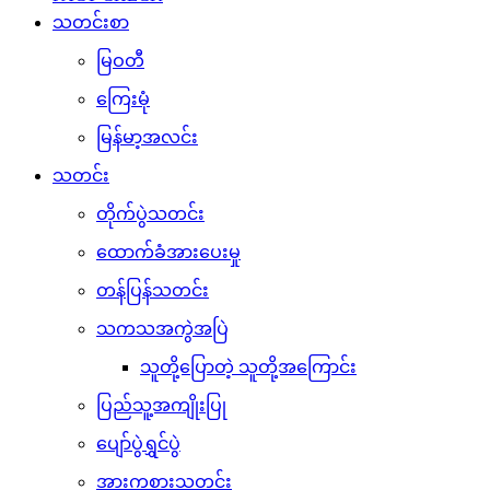
သတင်းစာ
မြဝတီ
ကြေးမုံ
မြန်မာ့အလင်း
သတင်း
တိုက်ပွဲသတင်း
ထောက်ခံအားပေးမှု
တန်ပြန်သတင်း
သကသအကွဲအပြဲ
သူတို့ပြောတဲ့ သူတို့အကြောင်း
ပြည်သူ့အကျိုးပြု
ပျော်ပွဲရွှင်ပွဲ
အားကစားသတင်း