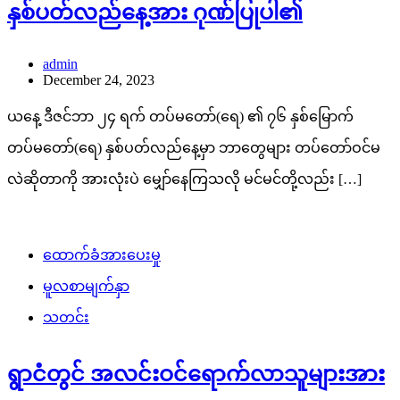
နှစ်ပတ်လည်နေ့အား ဂုဏ်ပြုပါ၏
admin
December 24, 2023
ယနေ့ ဒီဇင်ဘာ ၂၄ ရက် တပ်မတော်(ရေ) ၏ ၇၆ နှစ်မြောက်
တပ်မတော်(ရေ) နှစ်ပတ်လည်နေ့မှာ ဘာတွေများ တပ်တော်ဝင်မ
လဲဆိုတာကို အားလုံးပဲ မျှော်နေကြသလို မင်မင်တို့လည်း […]
ထောက်ခံအားပေးမှု
မူလစာမျက်နှာ
သတင်း
ရွာငံတွင် အလင်းဝင်ရောက်လာသူများအား