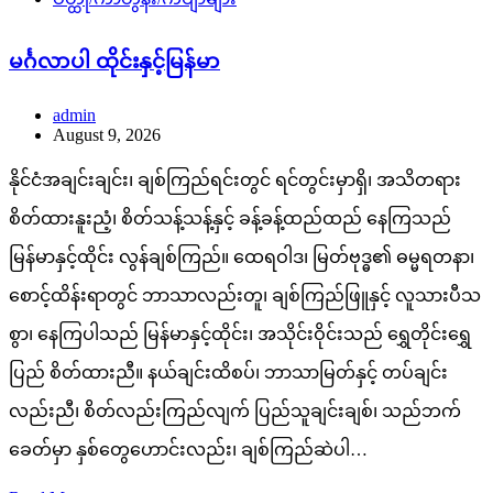
မင်္ဂလာပါ ထိုင်းနှင့်မြန်မာ
admin
August 9, 2026
နိုင်ငံအချင်းချင်း၊ ချစ်ကြည်ရင်းတွင် ရင်တွင်းမှာရှိ၊ အသိတရား
စိတ်ထားနူးညံ့၊ စိတ်သန့်သန့်နှင့် ခန့်ခန့်ထည်ထည် နေကြသည်
မြန်မာနှင့်ထိုင်း လွန်ချစ်ကြည်။ ထေရဝါဒ၊ မြတ်ဗုဒ္ဓ၏ ဓမ္မရတနာ၊
စောင့်ထိန်းရာတွင် ဘာသာလည်းတူ၊ ချစ်ကြည်ဖြူနှင့် လူသားပီသ
စွာ၊ နေကြပါသည် မြန်မာနှင့်ထိုင်း၊ အသိုင်းဝိုင်းသည် ရွှေတိုင်းရွှေ
ပြည် စိတ်ထားညီ။ နယ်ချင်းထိစပ်၊ ဘာသာမြတ်နှင့် တပ်ချင်း
လည်းညီ၊ စိတ်လည်းကြည်လျက် ပြည်သူချင်းချစ်၊ သည်ဘက်
ခေတ်မှာ နှစ်တွေဟောင်းလည်း၊ ချစ်ကြည်ဆဲပါ…