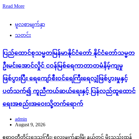
Read More
မူလစာမျက်နှာ
သတင်း
ပြည်ထောင်စုသမ္မတမြန်မာနိုင်ငံတော် နိုင်ငံတော်သမ္မတ
ဦးမင်းအောင်လှိုင် ငဝန်မြစ်ရေကာတာတမံနိမ့်ကျမှု
ဖြစ်ပွားပြီး ရေကျော်စီးဝင်ရေကြီးရေလျှံဖြစ်ပွားမှုနှင့်
ပတ်သက်၍ ကူညီကယ်ဆယ်ရေးနှင့် ပြန်လည်ထူထောင်
ရေးအစည်းအဝေးသို့တက်ရောက်
admin
August 9, 2026
ဧရာဝတီတိုင်းဒေသကြီး၊ လေးမျက်နှာမြို့နယ်တွင် မိုးသည်းထန်