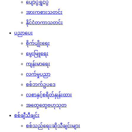
ပျော်ပွဲရွှင်ပွဲ
အားကစားသတင်း
နိုင်ငံတကာသတင်း
ပညာပေး
စိုက်ပျိုးရေး
မွေးမြူရေး
ကျန်းမာရေး
လက်မှုပညာ
စစ်ဘက်ဥပဒေ
လစာနှင့်စရိတ်နှုန်းထား
အထွေထွေဗဟုသုတ
စစ်ချီသီချင်း
စစ်သည်ရေး/ဆိုသီချင်းများ