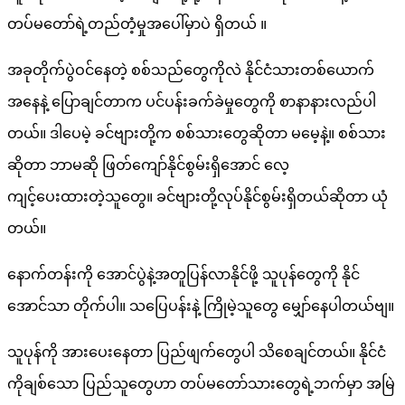
တပ်မတော်ရဲ့တည်တံ့မှုအပေါ်မှာပဲ ရှိတယ် ။
အခုတိုက်ပွဲဝင်နေတဲ့ စစ်သည်တွေကိုလဲ နိုင်ငံသားတစ်ယောက်
အနေနဲ့ ပြောချင်တာက ပင်ပန်းခက်ခဲမှုတွေကို စာနာနားလည်ပါ
တယ်။ ဒါပေမဲ့ ခင်ဗျားတို့က စစ်သားတွေဆိုတာ မမေ့နဲ့။ စစ်သား
ဆိုတာ ဘာမဆို ဖြတ်ကျော်နိုင်စွမ်းရှိအောင် လေ့
ကျင့်ပေးထားတဲ့သူတွေ။ ခင်ဗျားတို့လုပ်နိုင်စွမ်းရှိတယ်ဆိုတာ ယုံ
တယ်။
နောက်တန်းကို အောင်ပွဲနဲ့အတူပြန်လာနိုင်ဖို့ သူပုန်တွေကို နိုင်
အောင်သာ တိုက်ပါ။ သပြေပန်းနဲ့ ကြိုမဲ့သူတွေ မျှော်နေပါတယ်ဗျ။
သူပုန်ကို အားပေးနေတာ ပြည်ဖျက်တွေပါ သိစေချင်တယ်။ နိုင်ငံ
ကိုချစ်သော ပြည်သူတွေဟာ တပ်မတော်သားတွေရဲ့ဘက်မှာ အမြဲ