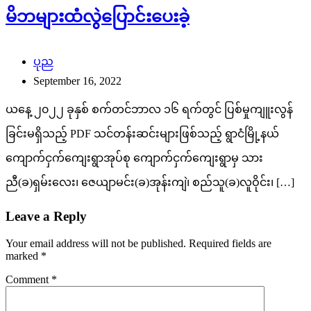
မိဘများထံလွဲပြောင်းပေးခဲ့
ပုည
September 16, 2022
ယနေ့ ၂၀၂၂ ခုနှစ် စက်တင်ဘာလ ၁၆ ရက်တွင် ပြစ်မှုကျူးလွန်
ခြင်းမရှိသည့် PDF သင်တန်းဆင်းများဖြစ်သည့် ရွာငံမြို့နယ်
ကျောက်ငှက်ကျေးရွာအုပ်စု ကျောက်ငှက်ကျေးရွာမှ သား
ညီ(ခ)ရှမ်းလေး၊ ဇေယျာမင်း(ခ)အုန်းကျဲ၊ စည်သူ(ခ)လူဝိုင်း၊ […]
Leave a Reply
Your email address will not be published.
Required fields are
marked
*
Comment
*