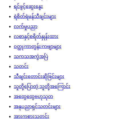
ရင်ဖွင့်ဆွေးနွေး
ရဲစိတ်ရဲမန်သီချင်းများ
လက်မှုပညာ
လစာနှင့်စရိတ်နှုန်းထား
ဝတ္ထု/ကာတွန်း/ကဗျာများ
သကသအကွဲအပြဲ
သတင်း
သီချင်းတောင်းဆိုခြင်းများ
သူတို့ပြောတဲ့ သူတို့အကြောင်း
အထွေထွေဗဟုသုတ
အနုပညာရှင်သတင်းများ
အားကစားသတင်း