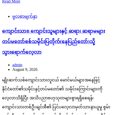
Read More
မူလစာမျက်နှာ
ကျောင်းသား၊ ကျောင်းသူများနှင့် ဆရာ၊ ဆရာမများ
တပ်မတော်စစ်သမိုင်းပြတိုက်(နေပြည်တော်)သို့
သွားရောက်လေ့လာ
admin
August 9, 2026
မျိုးဆက်သစ်ကျောင်းသားလူငယ် မောင်မယ်များအနေဖြင့်
နိုင်ငံတော်၏သမိုင်းနှင့်တပ်မတော်၏ သမိုင်းကြောင်းများကို
လေ့လာသိရှိပြီး အသိပညာဗဟုသုတများစွာရရှိစေရန်၊
ကျောင်းသားတစ်ဦးချင်းစီ၏ ပြင်ပလေ့လာမှတ်သားနာယူမှု စွမ်း