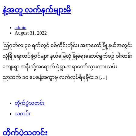
နဲ့အတူ လက်နက်များမိ
admin
August 31, 2022
ဩဂုတ်လ ၃၀ ရက်တွင် စစ်ကိုင်းတိုင်း၊ အရာတော်မြို့နယ်အတွင်း
လုံခြုံရေးတပ်ဖွဲ့ဝင်များ နယ်မြေလုံခြုံရေးဆောင်ရွက်စဉ် ဝါးတန်း
ကျေးရွာ အနီးသို့အရောက် မုံရွာ-အရာတော်သွားကားလမ်း
ညာဘက် ၁၀ ပေခန့်အကွာမှ လက်လုပ်ရီမုမိုင်း ၁ […]
တိုက်ပွဲသတင်း
သတင်း
တိုက်ပွဲသတင်း