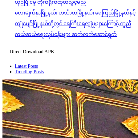
ယှဉ်ပြိုင်မှု တိုက်ရိုက်ထုတ်လွှင့်မည်
လေးမျက်နှာမြို့နယ်၊ ဟင်္သာတမြို့နယ်၊ ရေကြည်မြို့နယ်နှင့်
ကျုံပျော်မြို့နယ်တို့တွင် ရေကြီးရေလျှံမှုများကြောင့် ကူညီ
ကယ်ဆယ်ရေးလုပ်ငန်းများ ဆက်လက်ဆောင်ရွက်
Direct Download APK
Latest Posts
Trending Posts