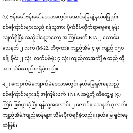
(၁) ဗန်းမော်ဗန်းမော်ဒေသအတွင်း အောင်မြေချဲ့နယ်မြေရှင်း
စစ်ကြောင်းများသည် ရန်သူအား ပိုက်စိပ်တိုက်ရှာဖွေချေမှုန်း
လျက်ရှိပြီး အဆိုပါနေ့မှာတော့ အကြမ်းဖက် KIA ၂ လောင်း၊
သေနတ် ၂ လက် (M-22, ဘီဇူကာ)၊ ကျည်အိမ် ၄ ခု၊ ကျည် ၁၅၀
ခန့်၊ မိုင်း ၂ လုံး၊ လက်ပစ်ဗုံး ၇ လုံး၊ ကျည်ကာအင်္ကျီ ၈ ထည် တို့
အား သိမ်းဆည်းရရှိခဲ့သည်။
-(၂) ကျောက်မဲကျောက်မဲဒေသအတွင်း နယ်မြေရှင်းနေသည့်
စစ်ကြောင်းများနှင့် အကြမ်းဖက် TNLA အဖွဲ့တို့ ထိတွေ့မှု (၄)
ကြိမ် ဖြစ်ပွားခဲ့ပြီး ရန်သူ့အလောင်း ၂ လောင်း၊ သေနတ် ၃ လက်၊
ကျည်အိမ်/ကျည်ဆန်များ သိမ်းပိုက်ရရှိခဲ့သည်။ (နယ်မြေ ရှင်းနေ
ဆဲဖြစ်)