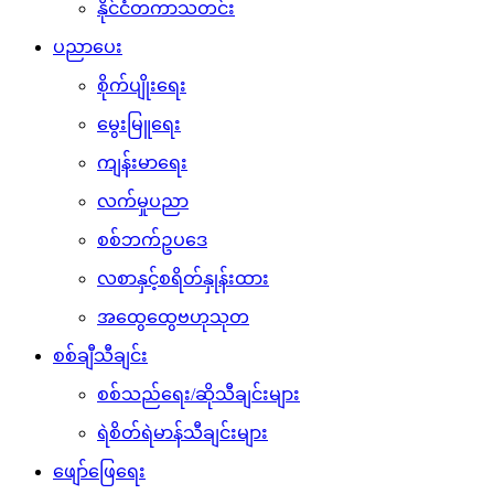
နိုင်ငံတကာသတင်း
ပညာပေး
စိုက်ပျိုးရေး
မွေးမြူရေး
ကျန်းမာရေး
လက်မှုပညာ
စစ်ဘက်ဥပဒေ
လစာနှင့်စရိတ်နှုန်းထား
အထွေထွေဗဟုသုတ
စစ်ချီသီချင်း
စစ်သည်ရေး/ဆိုသီချင်းများ
ရဲစိတ်ရဲမာန်သီချင်းများ
ဖျော်ဖြေရေး