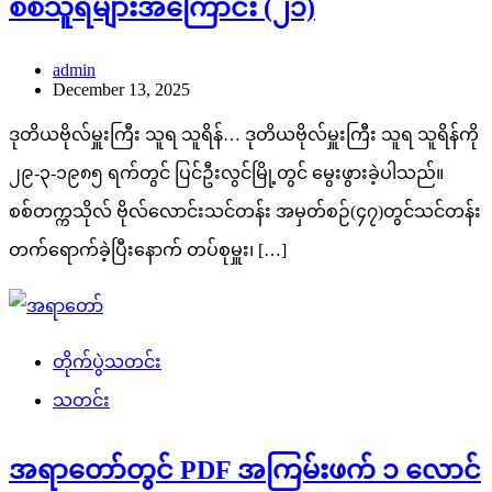
စစ်သူရဲများအကြောင်း (၂၁)
admin
December 13, 2025
ဒုတိယဗိုလ်မှူးကြီး သူရ သူရိန်… ဒုတိယဗိုလ်မှူးကြီး သူရ သူရိန်ကို
၂၉-၃-၁၉၈၅ ရက်တွင် ပြင်ဦးလွင်မြို့တွင် မွေးဖွားခဲ့ပါသည်။
စစ်တက္ကသိုလ် ဗိုလ်လောင်းသင်တန်း အမှတ်စဉ်(၄၇)တွင်သင်တန်း
တက်ရောက်ခဲ့ပြီးနောက် တပ်စုမှူး၊ […]
တိုက်ပွဲသတင်း
သတင်း
အရာတော်တွင် PDF အကြမ်းဖက် ၁ လောင်