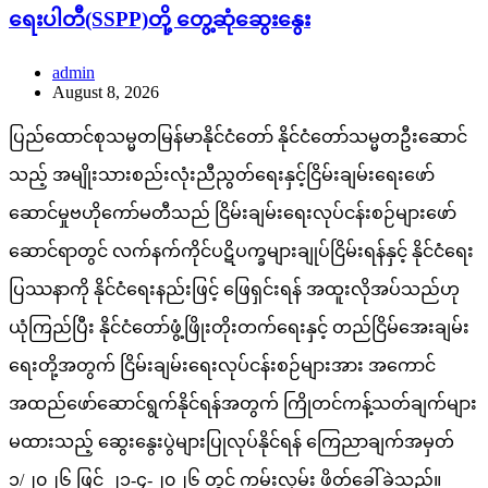
ရေးပါတီ(SSPP)တို့ တွေ့ဆုံဆွေးနွေး
admin
August 8, 2026
ပြည်ထောင်စုသမ္မတမြန်မာနိုင်ငံတော် နိုင်ငံတော်သမ္မတဦးဆောင်
သည့် အမျိုးသားစည်းလုံးညီညွတ်ရေးနှင့်ငြိမ်းချမ်းရေးဖော်
ဆောင်မှုဗဟိုကော်မတီသည် ငြိမ်းချမ်းရေးလုပ်ငန်းစဉ်များဖော်
ဆောင်ရာတွင် လက်နက်ကိုင်ပဋိပက္ခများချုပ်ငြိမ်းရန်နှင့် နိုင်ငံရေး
ပြဿနာကို နိုင်ငံရေးနည်းဖြင့် ဖြေရှင်းရန် အထူးလိုအပ်သည်ဟု
ယုံကြည်ပြီး နိုင်ငံတော်ဖွံ့ဖြိုးတိုးတက်ရေးနှင့် တည်ငြိမ်အေးချမ်း
ရေးတို့အတွက် ငြိမ်းချမ်းရေးလုပ်ငန်းစဉ်များအား အကောင်
အထည်ဖော်ဆောင်ရွက်နိုင်ရန်အတွက် ကြိုတင်ကန့်သတ်ချက်များ
မထားသည့် ဆွေးနွေးပွဲများပြုလုပ်နိုင်ရန် ကြေညာချက်အမှတ်
၁/၂၀၂၆ ဖြင့် ၂၁-၄-၂၀၂၆ တွင် ကမ်းလှမ်း ဖိတ်ခေါ်ခဲ့သည်။