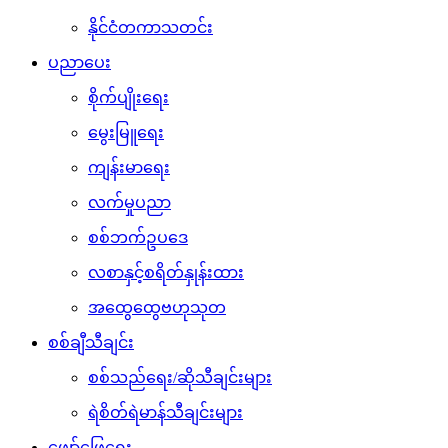
နိုင်ငံတကာသတင်း
ပညာပေး
စိုက်ပျိုးရေး
မွေးမြူရေး
ကျန်းမာရေး
လက်မှုပညာ
စစ်ဘက်ဥပဒေ
လစာနှင့်စရိတ်နှုန်းထား
အထွေထွေဗဟုသုတ
စစ်ချီသီချင်း
စစ်သည်ရေး/ဆိုသီချင်းများ
ရဲစိတ်ရဲမာန်သီချင်းများ
ဖျော်ဖြေရေး