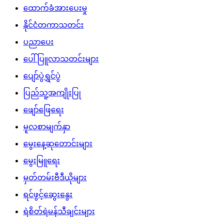
ထောက်ခံအားပေးမှု
နိုင်ငံတကာသတင်း
ပညာပေး
ပေါ်ပြူလာသတင်းများ
ပျော်ပွဲရွှင်ပွဲ
ပြည်သူ့အကျိုးပြု
ဖျော်ဖြေရေး
မူလစာမျက်နှာ
မွေးနေ့ဆုတောင်းများ
မွေးမြူရေး
မှတ်တမ်းဗီဒီယိုများ
ရင်ဖွင့်ဆွေးနွေး
ရဲစိတ်ရဲမန်သီချင်းများ