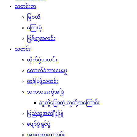
သတင်းစာ
မြဝတီ
ကြေးမုံ
မြန်မာ့အလင်း
သတင်း
တိုက်ပွဲသတင်း
ထောက်ခံအားပေးမှု
တန်ပြန်သတင်း
သကသအကွဲအပြဲ
သူတို့ပြောတဲ့ သူတို့အကြောင်း
ပြည်သူ့အကျိုးပြု
ပျော်ပွဲရွှင်ပွဲ
အားကစားသတင်း