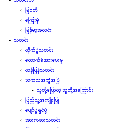
သတင်းစာ
မြဝတီ
ကြေးမုံ
မြန်မာ့အလင်း
သတင်း
တိုက်ပွဲသတင်း
ထောက်ခံအားပေးမှု
တန်ပြန်သတင်း
သကသအကွဲအပြဲ
သူတို့ပြောတဲ့ သူတို့အကြောင်း
ပြည်သူ့အကျိုးပြု
ပျော်ပွဲရွှင်ပွဲ
အားကစားသတင်း