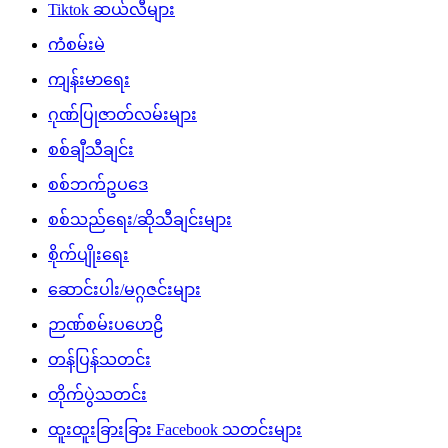
Tiktok ဆယ်လီများ
ကံစမ်းမဲ
ကျန်းမာရေး
ဂုဏ်ပြုဇာတ်လမ်းများ
စစ်ချီသီချင်း
စစ်ဘက်ဥပဒေ
စစ်သည်ရေး/ဆိုသီချင်းများ
စိုက်ပျိုးရေး
ဆောင်းပါး/မဂ္ဂဇင်းများ
ဉာဏ်စမ်းပဟေဠိ
တန်ပြန်သတင်း
တိုက်ပွဲသတင်း
ထူးထူးခြားခြား Facebook သတင်းများ