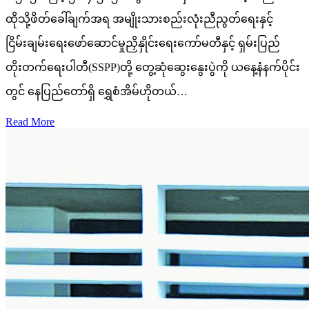
ထိုသို့ဖိတ်ခေါ်ချက်အရ အမျိုးသားစည်းလုံးညီညွတ်ရေးနှင့်
ငြိမ်းချမ်းရေးဖော်ဆောင်မှုညှိနှိုင်းရေးကော်မတီနှင့် ရှမ်းပြည်
တိုးတက်ရေးပါတီ(SSPP)တို့ တွေ့ဆုံဆွေးနွေးပွဲကို ယနေ့နံနက်ပိုင်း
တွင် နေပြည်တော်ရှိ ရွှေစံအိမ်ဟိုတယ်…
Read More