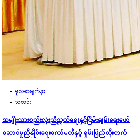
မူလစာမျက်နှာ
သတင်း
အမျိုးသားစည်းလုံးညီညွတ်ရေးနှင့်ငြိမ်းချမ်းရေးဖော်
ဆောင်မှုညှိနှိုင်းရေးကော်မတီနှင့် ရှမ်းပြည်တိုးတက်