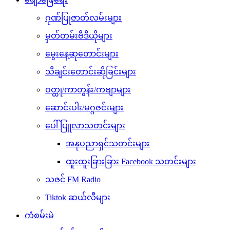
ဂုဏ်ပြုဇာတ်လမ်းများ
မှတ်တမ်းဗီဒီယိုများ
မွေးနေ့ဆုတောင်းများ
သီချင်းတောင်းဆိုခြင်းများ
ဝတ္ထု/ကာတွန်း/ကဗျာများ
ဆောင်းပါး/မဂ္ဂဇင်းများ
ပေါ်ပြူလာသတင်းများ
အနုပညာရှင်သတင်းများ
ထူးထူးခြားခြား Facebook သတင်းများ
သဇင် FM Radio
Tiktok ဆယ်လီများ
ကံစမ်းမဲ