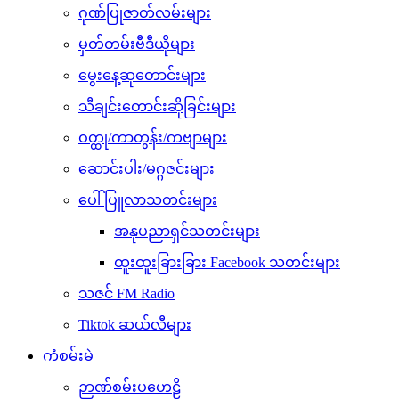
ဂုဏ်ပြုဇာတ်လမ်းများ
မှတ်တမ်းဗီဒီယိုများ
မွေးနေ့ဆုတောင်းများ
သီချင်းတောင်းဆိုခြင်းများ
ဝတ္ထု/ကာတွန်း/ကဗျာများ
ဆောင်းပါး/မဂ္ဂဇင်းများ
ပေါ်ပြူလာသတင်းများ
အနုပညာရှင်သတင်းများ
ထူးထူးခြားခြား Facebook သတင်းများ
သဇင် FM Radio
Tiktok ဆယ်လီများ
ကံစမ်းမဲ
ဉာဏ်စမ်းပဟေဠိ