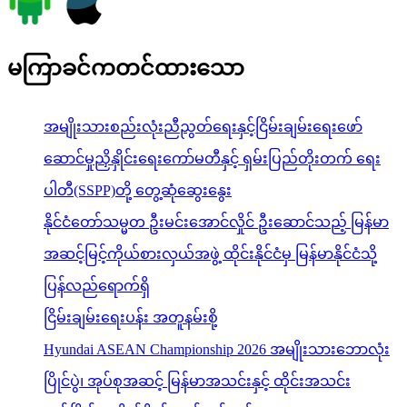
မကြာခင်ကတင်ထားသော
အမျိုးသားစည်းလုံးညီညွတ်ရေးနှင့်ငြိမ်းချမ်းရေးဖော်
ဆောင်မှုညှိနှိုင်းရေးကော်မတီနှင့် ရှမ်းပြည်တိုးတက် ရေး
ပါတီ(SSPP)တို့ တွေ့ဆုံဆွေးနွေး
နိုင်ငံတော်သမ္မတ ဦးမင်းအောင်လှိုင် ဦးဆောင်သည့် မြန်မာ
အဆင့်မြင့်ကိုယ်စားလှယ်အဖွဲ့ ထိုင်းနိုင်ငံမှ မြန်မာနိုင်ငံသို့
ပြန်လည်ရောက်ရှိ
ငြိမ်းချမ်းရေးပန်း အတူနမ်းစို့
Hyundai ASEAN Championship 2026 အမျိုးသားဘောလုံး
ပြိုင်ပွဲ၊ အုပ်စုအဆင့် မြန်မာအသင်းနှင့် ထိုင်းအသင်း