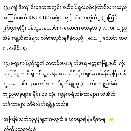
-(၃) ကျုံဒိုးကျုံဒိုးဒေသအတွင်း နယ်မြေရှင်းစစ်ကြောင်းများသည်
အကြမ်းဖက် KNU/PDF အဖွဲ့များနှင့် ထိတွေ့တိုက်ပွဲ (၂)ကြိမ်
ဖြစ်ပွားခဲ့ပြီး ရန်သူ့အလောင်း ၈ လောင်း၊ သေနတ် ၃ လက်၊ ကျည်
အိမ်/ကျည်ဆန်များ သိမ်းဆည်းရရှိခဲ့သည်။ (edit.. ၂ လောင်း ထပ်
ရ.. ပေါင်း ၈)
-(၄) မတ္တရာပြည်သူ၏ သတင်းပေးချက်အရ မတ္တရာမြို့နယ်၊ ကိုး
လုံးပြွန်ရွာအနီးရှိ ရန်သူ့စခန်းအား သိမ်းပိုက်ရှင်းလင်းနိုင်ခဲ့ပြီး ရန်
သူ့အလောင်း ၂ လောင်း၊ လက်နက်မျိုးစုံ ၃ လက်၊ ကျည်အိမ်/
ကျည်ဆန်များ၊ မိုင်း ၁၁ လုံး၊ ကွန်ကရိဘန်ကာများ၊ သဲအိတ်
ဘန်ကာများ သိမ်းပိုက်ရရှိခဲ့သည်။
-အကြမ်းဖက်သူပုန်များအတွက် ပြေးစရာမြေမရှိစေရ..
-တိုက်ပွဲသတင်းစုံ