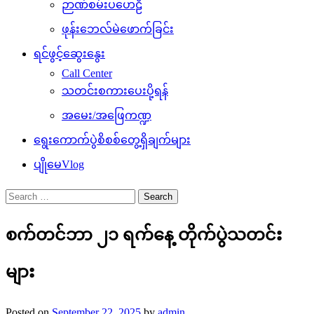
ဉာဏ်စမ်းပဟေဠိ
ဖုန်းဘေလ်မဲဖောက်ခြင်း
ရင်ဖွင့်ဆွေးနွေး
Call Center
သတင်းစကားပေးပို့ရန်
အမေး/အဖြေကဏ္ဍ
ရွေးကောက်ပွဲစိစစ်တွေ့ရှိချက်များ
ပျိုမေVlog
Search
for:
စက်တင်ဘာ ၂၁ ရက်နေ့ တိုက်ပွဲသတင်း
များ
Posted on
September 22, 2025
by
admin