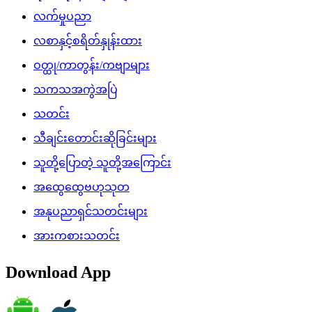
လက်မှုပညာ
လစာနှင့်စရိတ်နှုန်းထား
ဝတ္ထု/ကာတွန်း/ကဗျာများ
သကသအကွဲအပြဲ
သတင်း
သီချင်းတောင်းဆိုခြင်းများ
သူတို့ပြောတဲ့ သူတို့အကြောင်း
အထွေထွေဗဟုသုတ
အနုပညာရှင်သတင်းများ
အားကစားသတင်း
Download App