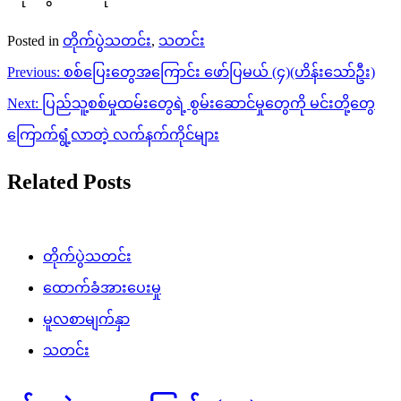
Posted in
တိုက်ပွဲသတင်း
,
သတင်း
Post
Previous:
စစ်ပြေးတွေအကြောင်း ဖော်ပြမယ် (၄)(ဟိန်းသော်ဦး)
navigation
Next:
ပြည်သူ့စစ်မှုထမ်းတွေရဲ့ စွမ်းဆောင်မှုတွေကို မင်းတို့တွေ
ကြောက်ရွံ့လာတဲ့ လက်နက်ကိုင်များ
Related Posts
တိုက်ပွဲသတင်း
ထောက်ခံအားပေးမှု
မူလစာမျက်နှာ
သတင်း