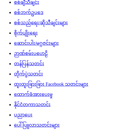
စစ်ချီသီချင်း
စစ်ဘက်ဥပဒေ
စစ်သည်ရေး/ဆိုသီချင်းများ
စိုက်ပျိုးရေး
ဆောင်းပါး/မဂ္ဂဇင်းများ
ဉာဏ်စမ်းပဟေဠိ
တန်ပြန်သတင်း
တိုက်ပွဲသတင်း
ထူးထူးခြားခြား Facebook သတင်းများ
ထောက်ခံအားပေးမှု
နိုင်ငံတကာသတင်း
ပညာပေး
ပေါ်ပြူလာသတင်းများ