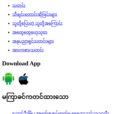
သတင်း
သီချင်းတောင်းဆိုခြင်းများ
သူတို့ပြောတဲ့ သူတို့အကြောင်း
အထွေထွေဗဟုသုတ
အနုပညာရှင်သတင်းများ
အားကစားသတင်း
Download App
မကြာခင်ကတင်ထားသော
ညောင်ဦးမြို့၊ အမှတ်(၅)ရပ်ကွက်မှ ရေဘေးသင့်သူ(၁၇)ဦး