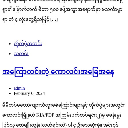
ရွာ၏မြောက်ဘက် မီတာ ၅၀၀ ခန့်အကွာအရောက်မှာ မသင်္ကာဖွာ
ရာ တဲ ၄ လုံးတွေ့ရှိသဖြင့် […]
တိုက်ပွဲသတင်း
သတင်း
အကြောတင်းတဲ့ ကောလင်းအခြေအနေ
admin
February 6, 2024
မိမိတပ်မတော်ကျားဘီလူးစစ်ကြောင်းများနှင့် တိုက်ပွဲများအတွင်း
ကောလင်းမြိုနယ် KIA/PDF အကြမ်းဖက်တပ်ရင်း(၂)မှ စခန်းမှူး
ဖြစ်သူ ဇော်မျိုးထွန်း(လယ်ရင်းတဲ) ပါ ၄ ဦးသေဆုံးခဲ့။ အင်းဗုဒ်