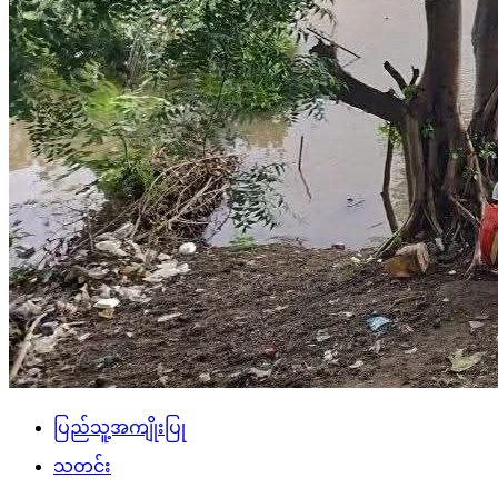
ပြည်သူ့အကျိုးပြု
သတင်း