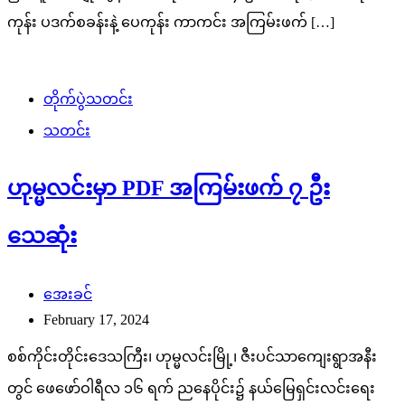
ကုန်း ပဒက်စခန်းနဲ့ ပေကုန်း ကာကင်း အကြမ်းဖက် […]
တိုက်ပွဲသတင်း
သတင်း
ဟုမ္မလင်းမှာ PDF အကြမ်းဖက် ၇ ဦး
သေဆုံး
အေးခင်
February 17, 2024
စစ်ကိုင်းတိုင်းဒေသကြီး၊ ဟုမ္မလင်းမြို့၊ ဇီးပင်သာကျေးရွာအနီး
တွင် ဖေဖော်ဝါရီလ ၁၆ ရက် ညနေပိုင်း၌ နယ်မြေရှင်းလင်းရေး