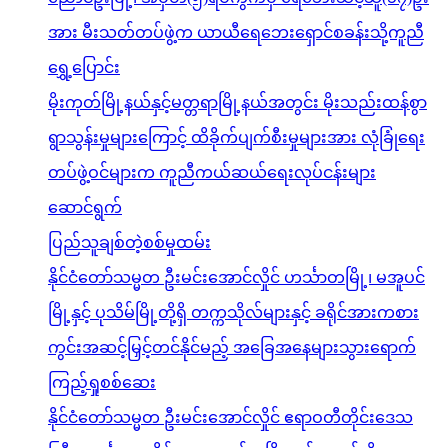
အား မီးသတ်တပ်ဖွဲ့က ယာယီရေဘေးရှောင်စခန်းသို့ကူညီ
ရွှေ့ပြောင်း
မိုးကုတ်မြို့နယ်နှင့်မတ္တရာမြို့နယ်အတွင်း မိုးသည်းထန်စွာ
ရွာသွန်းမှုများကြောင့် ထိခိုက်ပျက်စီးမှုများအား လုံခြုံရေး
တပ်ဖွဲ့ဝင်များက ကူညီကယ်ဆယ်ရေးလုပ်ငန်းများ
ဆောင်ရွက်
ပြည်သူချစ်တဲ့စစ်မှုထမ်း
နိုင်ငံတော်သမ္မတ ဦးမင်းအောင်လှိုင် ဟင်္သာတမြို့၊ မအူပင်
မြို့နှင့် ပုသိမ်မြို့တို့ရှိ တက္ကသိုလ်များနှင့် ခရိုင်အားကစား
ကွင်းအဆင့်မြှင့်တင်နိုင်မည့် အခြေအနေများသွားရောက်
ကြည့်ရှုစစ်ဆေး
နိုင်ငံတော်သမ္မတ ဦးမင်းအောင်လှိုင် ဧရာဝတီတိုင်းဒေသ