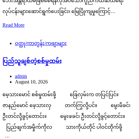
ဘေးအန္တရာယ်မဖြစ်စေရန်လိုအပ်သောကူညီကယ်ဆယ်ရေး
လုပ်ငန်းများဆောင်ရွက်ပေးခြင်း၊ မြေပြိုကျမှုကြောင့်…
Read More
ဝတ္ထု/ကာတွန်း/ကဗျာများ
ပြည်သူချစ်တဲ့စစ်မှုထမ်း
admin
August 10, 2026
မေ့သားမောင် စစ်မှုထမ်းဖို့ ခြေလှမ်းက တပြင်ပြင်။
ဇာနည်မောင် ဖေ့သားလှ တက်ကြွလို့ပင်။ မွေးမိခင်၊
ဦးတင်လို့ခွင့်တောင်း။ မွေးဖခင်၊ ဦးတင်လို့ခွင့်တောင်း။
ပြည်ဖျက်အမှိုက်ကိုလ သားကိုယ်တိုင် ပါဝင်တိုက်ဖို့
…