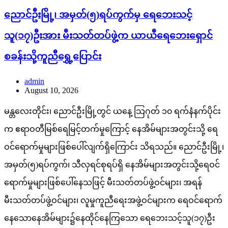
ညောင်ဦးမြို့၊ အမှတ်(၅)ရပ်ကွက်မှ ရေဘေးသင့်
သူ(၁၇)ဦးအား မီးသတ်တပ်ဖွဲ့က ယာယီရေဘေးရှောင်
စခန်းသို့ကူညီရွှေ့ပြောင်း
admin
August 10, 2026
မန္တလေးတိုင်း၊ ညောင်ဦးမြို့တွင် ယနေ့ သြဂုတ် ၁၀ ရက်နံနက်ပိုင်း
က ဧရာဝတီမြစ်ရေမြင့်တက်မှုကြောင့် နေအိမ်များအတွင်းသို့ ရေ
ဝင်ရောက်မှုများဖြစ်ပေါ်လျက်ရှိကြောင်း သိရသည်။ ညောင်ဦးမြို့၊
အမှတ်(၅)ရပ်ကွက်၊ သီလှရင်စုရပ်ရှိ နေအိမ်များအတွင်းသို့ရေဝင်
ရောက်မှုများဖြစ်ပေါ်နေသဖြင့် မီးသတ်တပ်ဖွဲ့ဝင်များ၊ အရန်
မီးသတ်တပ်ဖွဲ့ဝင်များ၊ လူမှုကူညီရေးအဖွဲ့ဝင်များက ရေဝင်ရောက်
နေသောနေအိမ်များ၌နေထိုင်နေကြသော ရေဘေးသင့်သူ(၁၇)ဦး