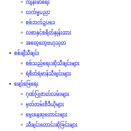
ကျန်းမာရေး
လက်မှုပညာ
စစ်ဘက်ဥပဒေ
လစာနှင့်စရိတ်နှုန်းထား
အထွေထွေဗဟုသုတ
စစ်ချီသီချင်း
စစ်သည်ရေး/ဆိုသီချင်းများ
ရဲစိတ်ရဲမာန်သီချင်းများ
ဖျော်ဖြေရေး
ဂုဏ်ပြုဇာတ်လမ်းများ
မှတ်တမ်းဗီဒီယိုများ
မွေးနေ့ဆုတောင်းများ
သီချင်းတောင်းဆိုခြင်းများ