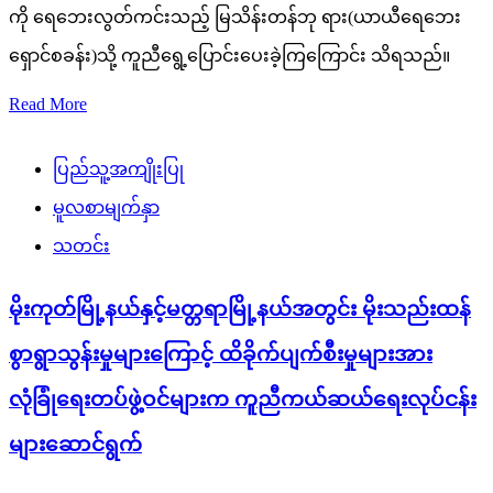
ကို ရေဘေးလွတ်ကင်းသည့် မြသိန်းတန်ဘု ရား(ယာယီရေဘေး
ရှောင်စခန်း)သို့ ကူညီရွေ့ပြောင်းပေးခဲ့ကြကြောင်း သိရသည်။
Read More
ပြည်သူ့အကျိုးပြု
မူလစာမျက်နှာ
သတင်း
မိုးကုတ်မြို့နယ်နှင့်မတ္တရာမြို့နယ်အတွင်း မိုးသည်းထန်
စွာရွာသွန်းမှုများကြောင့် ထိခိုက်ပျက်စီးမှုများအား
လုံခြုံရေးတပ်ဖွဲ့ဝင်များက ကူညီကယ်ဆယ်ရေးလုပ်ငန်း
များဆောင်ရွက်