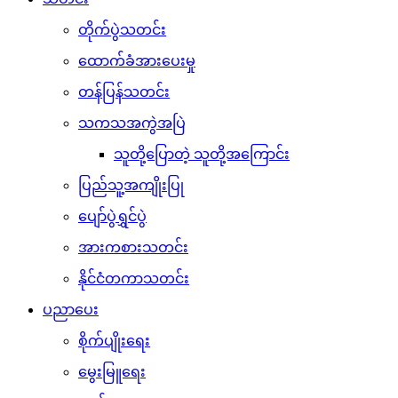
တိုက်ပွဲသတင်း
ထောက်ခံအားပေးမှု
တန်ပြန်သတင်း
သကသအကွဲအပြဲ
သူတို့ပြောတဲ့ သူတို့အကြောင်း
ပြည်သူ့အကျိုးပြု
ပျော်ပွဲရွှင်ပွဲ
အားကစားသတင်း
နိုင်ငံတကာသတင်း
ပညာပေး
စိုက်ပျိုးရေး
မွေးမြူရေး