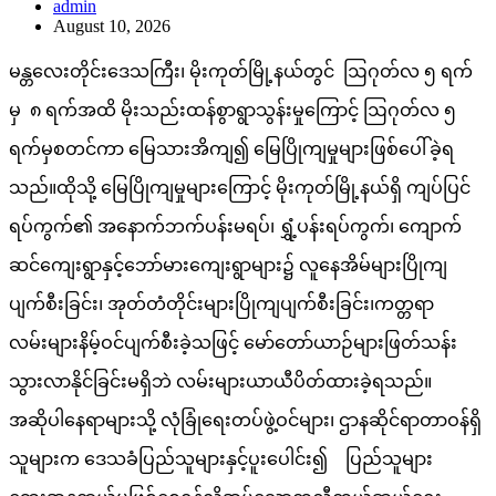
admin
August 10, 2026
မန္တလေးတိုင်းဒေသကြီး၊ မိုးကုတ်မြို့နယ်တွင် ဩဂုတ်လ ၅ ရက်
မှ ၈ ရက်အထိ မိုးသည်းထန်စွာရွာသွန်းမှုကြောင့် ဩဂုတ်လ ၅
ရက်မှစတင်ကာ မြေသားအိကျ၍ မြေပြိုကျမှုများဖြစ်ပေါ်ခဲ့ရ
သည်။ထိုသို့ မြေပြိုကျမှုများကြောင့် မိုးကုတ်မြို့နယ်ရှိ ကျပ်ပြင်
ရပ်ကွက်၏ အနောက်ဘက်ပန်းမရပ်၊ ရွှံ့ပန်းရပ်ကွက်၊ ကျောက်
ဆင်ကျေးရွာနှင့်ဘော်မားကျေးရွာများ၌ လူနေအိမ်များပြိုကျ
ပျက်စီးခြင်း၊ အုတ်တံတိုင်းများပြိုကျပျက်စီးခြင်း၊ကတ္တရာ
လမ်းများနိမ့်ဝင်ပျက်စီးခဲ့သဖြင့် မော်တော်ယာဉ်များဖြတ်သန်း
သွားလာနိုင်ခြင်းမရှိဘဲ လမ်းများယာယီပိတ်ထားခဲ့ရသည်။
အဆိုပါနေရာများသို့ လုံခြုံရေးတပ်ဖွဲ့ဝင်များ၊ ဌာနဆိုင်ရာတာဝန်ရှိ
သူများက ဒေသခံပြည်သူများနှင့်ပူးပေါင်း၍ ပြည်သူများ