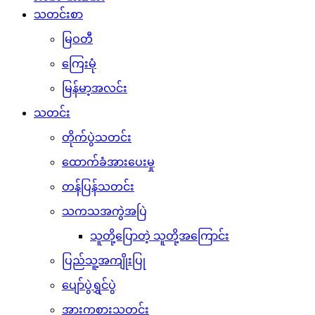
သတင်းစာ
မြဝတီ
ကြေးမုံ
မြန်မာ့အလင်း
သတင်း
တိုက်ပွဲသတင်း
ထောက်ခံအားပေးမှု
တန်ပြန်သတင်း
သကသအကွဲအပြဲ
သူတို့ပြောတဲ့ သူတို့အကြောင်း
ပြည်သူ့အကျိုးပြု
ပျော်ပွဲရွှင်ပွဲ
အားကစားသတင်း