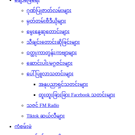
ဂုဏ်ပြုဇာတ်လမ်းများ
မှတ်တမ်းဗီဒီယိုများ
မွေးနေ့ဆုတောင်းများ
သီချင်းတောင်းဆိုခြင်းများ
ဝတ္ထု/ကာတွန်း/ကဗျာများ
ဆောင်းပါး/မဂ္ဂဇင်းများ
ပေါ်ပြူလာသတင်းများ
အနုပညာရှင်သတင်းများ
ထူးထူးခြားခြား Facebook သတင်းများ
သဇင် FM Radio
Tiktok ဆယ်လီများ
ကံစမ်းမဲ