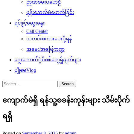
ဉာဏ်စမ်းပဟေဠိ
ဖုန်းဘေလ်မဲဖောက်ခြင်း
ရင်ဖွင့်ဆွေးနွေး
Call Center
သတင်းစကားပေးပို့ရန်
အမေး/အဖြေကဏ္ဍ
ရွေးကောက်ပွဲစိစစ်တွေ့ရှိချက်များ
ပျိုမေVlog
Search
for:
ကျောက်မဲရှိ ရန်သူ့စခန်းကုန်းများ သိမ်းပိုက်
ရရှိ
Posted on
September 8, 2025
by
admin