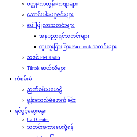
ဝတ္ထု/ကာတွန်း/ကဗျာများ
ဆောင်းပါး/မဂ္ဂဇင်းများ
ပေါ်ပြူလာသတင်းများ
အနုပညာရှင်သတင်းများ
ထူးထူးခြားခြား Facebook သတင်းများ
သဇင် FM Radio
Tiktok ဆယ်လီများ
ကံစမ်းမဲ
ဉာဏ်စမ်းပဟေဠိ
ဖုန်းဘေလ်မဲဖောက်ခြင်း
ရင်ဖွင့်ဆွေးနွေး
Call Center
သတင်းစကားပေးပို့ရန်