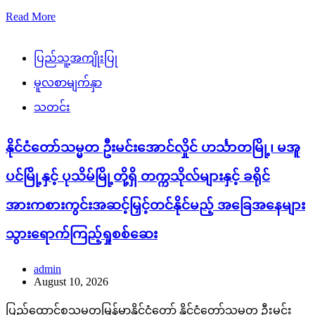
Read More
ပြည်သူ့အကျိုးပြု
မူလစာမျက်နှာ
သတင်း
နိုင်ငံတော်သမ္မတ ဦးမင်းအောင်လှိုင် ဟင်္သာတမြို့၊ မအူ
ပင်မြို့နှင့် ပုသိမ်မြို့တို့ရှိ တက္ကသိုလ်များနှင့် ခရိုင်
အားကစားကွင်းအဆင့်မြှင့်တင်နိုင်မည့် အခြေအနေများ
သွားရောက်ကြည့်ရှုစစ်ဆေး
admin
August 10, 2026
ပြည်ထောင်စုသမ္မတမြန်မာနိုင်ငံတော် နိုင်ငံတော်သမ္မတ ဦးမင်း