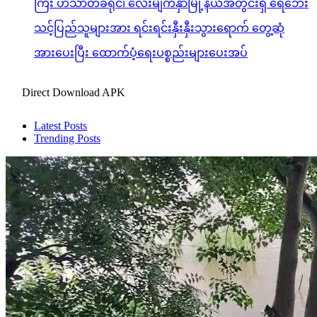
ကြီး ဟင်္သာတခရိုင်၊ လေးမျက်နှာမြို့နယ်အတွင်းရှိ ရေဘေး
သင့်ပြည်သူများအား ရင်းရင်းနှီးနှီးသွားရောက် တွေ့ဆုံ
အားပေးပြီး ထောက်ပံ့ရေးပစ္စည်းများပေးအပ်
Direct Download APK
Latest Posts
Trending Posts