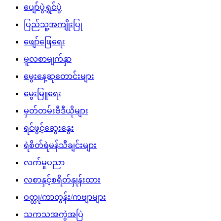
ပျော်ပွဲရွှင်ပွဲ
ပြည်သူ့အကျိုးပြု
ဖျော်ဖြေရေး
မူလစာမျက်နှာ
မွေးနေ့ဆုတောင်းများ
မွေးမြူရေး
မှတ်တမ်းဗီဒီယိုများ
ရင်ဖွင့်ဆွေးနွေး
ရဲစိတ်ရဲမန်သီချင်းများ
လက်မှုပညာ
လစာနှင့်စရိတ်နှုန်းထား
ဝတ္ထု/ကာတွန်း/ကဗျာများ
သကသအကွဲအပြဲ