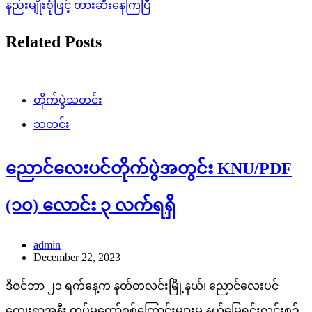
နည်းမျိုးစုံဖြင့် တားဆီးနေကြပြီ
Related Posts
တိုက်ပွဲသတင်း
သတင်း
ညောင်လေးပင်တိုက်ပွဲအတွင်း KNU/PDF
(၁၀) လောင်း ၃ လက်ရရှိ
admin
December 22, 2023
ဒီဇင်ဘာ ၂၁ ရက်နေ့က နတ်တလင်းမြို့နယ်၊ ညောင်လေးပင်
ကျေးရွာအနီး တပ်မတော်စစ်ကြောင်းများမှ နယ်မြေရှင်းလင်းစဉ်