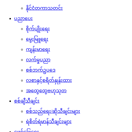
နိုင်ငံတကာသတင်း
ပညာပေး
စိုက်ပျိုးရေး
မွေးမြူရေး
ကျန်းမာရေး
လက်မှုပညာ
စစ်ဘက်ဥပဒေ
လစာနှင့်စရိတ်နှုန်းထား
အထွေထွေဗဟုသုတ
စစ်ချီသီချင်း
စစ်သည်ရေး/ဆိုသီချင်းများ
ရဲစိတ်ရဲမာန်သီချင်းများ
ဖျော်ဖြေရေး