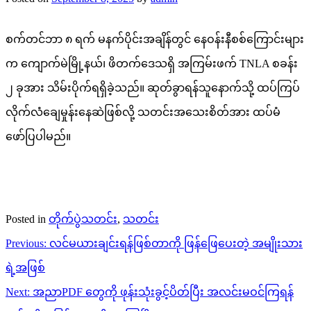
စက်တင်ဘာ ၈ ရက် မနက်ပိုင်းအချိန်တွင် နေဝန်းနီစစ်ကြောင်းများ
က ကျောက်မဲမြို့နယ်၊ ဖိတက်ဒေသရှိ အကြမ်းဖက် TNLA စခန်း
၂ ခုအား သိမ်းပိုက်ရရှိခဲ့သည်။ ဆုတ်ခွာရန်သူနောက်သို့ ထပ်ကြပ်
လိုက်လံချေမှုန်းနေဆဲဖြစ်လို့ သတင်းအသေးစိတ်အား ထပ်မံ
ဖော်ပြပါမည်။
Posted in
တိုက်ပွဲသတင်း
,
သတင်း
Post
Previous:
လင်မယားချင်းရန်ဖြစ်တာကို ဖြန်ဖြေပေးတဲ့ အမျိုးသား
navigation
ရဲ့အဖြစ်
Next:
အညာPDF တွေကို ဖုန်းသုံးခွင့်ပိတ်ပြီး အလင်းမဝင်ကြရန်