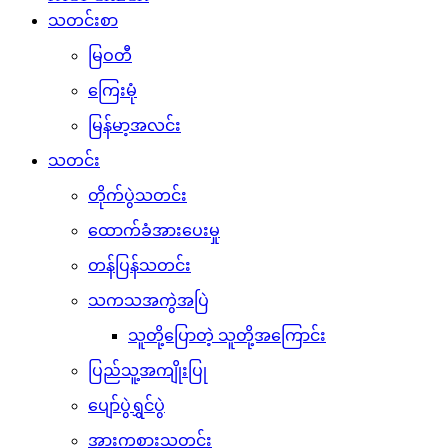
သတင်းစာ
မြဝတီ
ကြေးမုံ
မြန်မာ့အလင်း
သတင်း
တိုက်ပွဲသတင်း
ထောက်ခံအားပေးမှု
တန်ပြန်သတင်း
သကသအကွဲအပြဲ
သူတို့ပြောတဲ့ သူတို့အကြောင်း
ပြည်သူ့အကျိုးပြု
ပျော်ပွဲရွှင်ပွဲ
အားကစားသတင်း