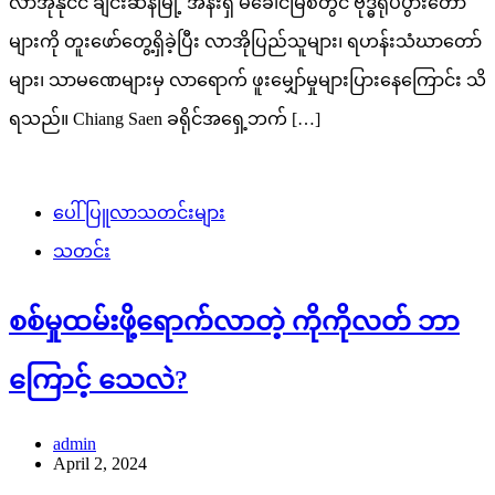
လာအိုနိုင်ငံ ချင်းဆန်မြို့ အနီးရှိ မဲခေါင်မြစ်တွင် ဗုဒ္ဓရုပ်ပွားတော်
များကို တူးဖော်တွေ့ရှိခဲ့ပြီး လာအိုပြည်သူများ၊ ရဟန်းသံဃာတော်
များ၊ သာမဏေများမှ လာရောက် ​ဖူးမျှော်မှုများပြားနေကြောင်း သိ
ရသည်။ Chiang Saen ခရိုင်အရှေ့ဘက် […]
ပေါ်ပြူလာသတင်းများ
သတင်း
စစ်မှုထမ်းဖို့ရောက်လာတဲ့ ကိုကိုလတ် ဘာ
ကြောင့် သေလဲ?
admin
April 2, 2024