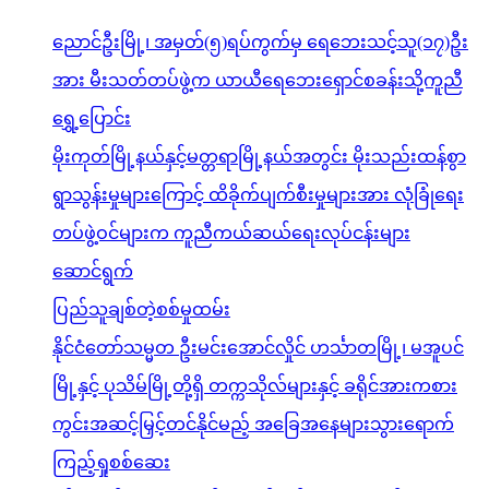
ညောင်ဦးမြို့၊ အမှတ်(၅)ရပ်ကွက်မှ ရေဘေးသင့်သူ(၁၇)ဦး
အား မီးသတ်တပ်ဖွဲ့က ယာယီရေဘေးရှောင်စခန်းသို့ကူညီ
ရွှေ့ပြောင်း
မိုးကုတ်မြို့နယ်နှင့်မတ္တရာမြို့နယ်အတွင်း မိုးသည်းထန်စွာ
ရွာသွန်းမှုများကြောင့် ထိခိုက်ပျက်စီးမှုများအား လုံခြုံရေး
တပ်ဖွဲ့ဝင်များက ကူညီကယ်ဆယ်ရေးလုပ်ငန်းများ
ဆောင်ရွက်
ပြည်သူချစ်တဲ့စစ်မှုထမ်း
နိုင်ငံတော်သမ္မတ ဦးမင်းအောင်လှိုင် ဟင်္သာတမြို့၊ မအူပင်
မြို့နှင့် ပုသိမ်မြို့တို့ရှိ တက္ကသိုလ်များနှင့် ခရိုင်အားကစား
ကွင်းအဆင့်မြှင့်တင်နိုင်မည့် အခြေအနေများသွားရောက်
ကြည့်ရှုစစ်ဆေး