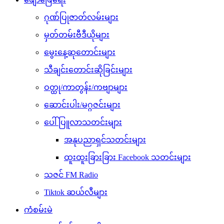
ဂုဏ်ပြုဇာတ်လမ်းများ
မှတ်တမ်းဗီဒီယိုများ
မွေးနေ့ဆုတောင်းများ
သီချင်းတောင်းဆိုခြင်းများ
ဝတ္ထု/ကာတွန်း/ကဗျာများ
ဆောင်းပါး/မဂ္ဂဇင်းများ
ပေါ်ပြူလာသတင်းများ
အနုပညာရှင်သတင်းများ
ထူးထူးခြားခြား Facebook သတင်းများ
သဇင် FM Radio
Tiktok ဆယ်လီများ
ကံစမ်းမဲ