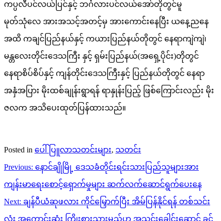
ကပ္ပလီပင်လယ်ပြင်နှင့် ဘင်္ဂလားပင်လယ်အော်တိုတွင်မူ
မုတ်သုံလေ အားအသင့်အတင့်မှ အားကောင်းနေပြီး ယနေ့ညနေ
အထိ ကချင်ပြည်နယ်နှင့် ကယားပြည်နယ်တိုတွင် နေရာကျဲကျဲ၊
မန္တလေးတိုင်းဒေသကြီး နှင့် ရှမ်းပြည်နယ်(အရှေ့ပိုင်း)တိုတွင်
နေရာစိပ်စိပ်နှင့် ကျန်တိုင်းဒေသကြီးနှင့် ပြည်နယ်တိုတွင် နေရာ
အနှံအပြား မိုးထစ်ချုန်းရွာရန် ရာနှုန်းပြည့် ဖြစ်ကြောင်းလည်း မိုး
ဇလက အသိပေးထုတ်ပြန်ထားသည်။
Posted in
ပေါ်ပြူလာသတင်းများ
,
သတင်း
Post
Previous:
နောင်ချိုမြို့ ဒေသခံတိုင်းရင်းသားပြည်သူများအား
navigation
ကျန်းမာရေးစောင့်ရှောက်မှုများ ဆက်လက်ဆောင်ရွက်ပေးနေ
Next:
ချန်ပီယံဆုဖလား ကိုင်မြှောက်ပြီး အိမ်ပြန်နိုင်ရန် တစ်သင်း
လုံး အကောင်းဆုံး ကြိုးစားသွားမည်ဟု အသင်းခေါင်းဆောင် ခင်