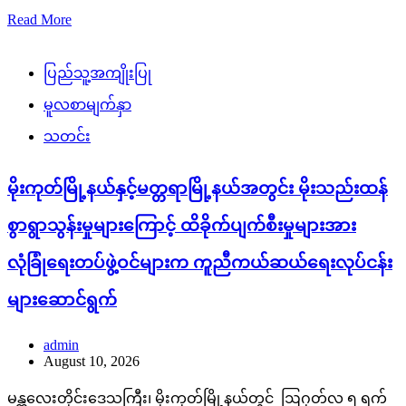
Read More
ပြည်သူ့အကျိုးပြု
မူလစာမျက်နှာ
သတင်း
မိုးကုတ်မြို့နယ်နှင့်မတ္တရာမြို့နယ်အတွင်း မိုးသည်းထန်
စွာရွာသွန်းမှုများကြောင့် ထိခိုက်ပျက်စီးမှုများအား
လုံခြုံရေးတပ်ဖွဲ့ဝင်များက ကူညီကယ်ဆယ်ရေးလုပ်ငန်း
များဆောင်ရွက်
admin
August 10, 2026
မန္တလေးတိုင်းဒေသကြီး၊ မိုးကုတ်မြို့နယ်တွင် ဩဂုတ်လ ၅ ရက်