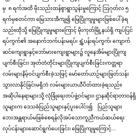
မှ ၈ ရက်အထိ မိုးသည်းထန်စွာရွာသွန်းမှုကြောင့် ဩဂုတ်လ ၅
ရက်မှစတင်ကာ မြေသားအိကျ၍ မြေပြိုကျမှုများဖြစ်ပေါ်ခဲ့ရ
သည်။ထိုသို့ မြေပြိုကျမှုများကြောင့် မိုးကုတ်မြို့နယ်ရှိ ကျပ်ပြင်
ရပ်ကွက်၏ အနောက်ဘက်ပန်းမရပ်၊ ရွှံ့ပန်းရပ်ကွက်၊ ကျောက်
ဆင်ကျေးရွာနှင့်ဘော်မားကျေးရွာများ၌ လူနေအိမ်များပြိုကျ
ပျက်စီးခြင်း၊ အုတ်တံတိုင်းများပြိုကျပျက်စီးခြင်း၊ကတ္တရာ
လမ်းများနိမ့်ဝင်ပျက်စီးခဲ့သဖြင့် မော်တော်ယာဉ်များဖြတ်သန်း
သွားလာနိုင်ခြင်းမရှိဘဲ လမ်းများယာယီပိတ်ထားခဲ့ရသည်။
အဆိုပါနေရာများသို့ လုံခြုံရေးတပ်ဖွဲ့ဝင်များ၊ ဌာနဆိုင်ရာတာဝန်ရှိ
သူများက ဒေသခံပြည်သူများနှင့်ပူးပေါင်း၍ ပြည်သူများ
ဘေးအန္တရာယ်မဖြစ်စေရန်လိုအပ်သောကူညီကယ်ဆယ်ရေး
လုပ်ငန်းများဆောင်ရွက်ပေးခြင်း၊ မြေပြိုကျမှုကြောင့်…