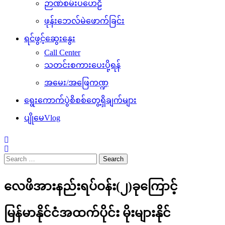
ဉာဏ်စမ်းပဟေဠိ
ဖုန်းဘေလ်မဲဖောက်ခြင်း
ရင်ဖွင့်ဆွေးနွေး
Call Center
သတင်းစကားပေးပို့ရန်
အမေး/အဖြေကဏ္ဍ
ရွေးကောက်ပွဲစိစစ်တွေ့ရှိချက်များ
ပျိုမေVlog
Search
for:
လေဖိအားနည်းရပ်ဝန်း(၂)ခုကြောင့်
မြန်မာနိုင်ငံအထက်ပိုင်း မိုးများနိုင်