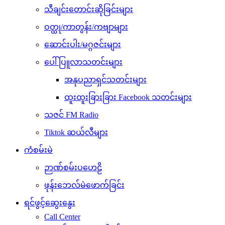
သီချင်းတောင်းဆိုခြင်းများ
ဝတ္ထု/ကာတွန်း/ကဗျာများ
ဆောင်းပါး/မဂ္ဂဇင်းများ
ပေါ်ပြူလာသတင်းများ
အနုပညာရှင်သတင်းများ
ထူးထူးခြားခြား Facebook သတင်းများ
သဇင် FM Radio
Tiktok ဆယ်လီများ
ကံစမ်းမဲ
ဉာဏ်စမ်းပဟေဠိ
ဖုန်းဘေလ်မဲဖောက်ခြင်း
ရင်ဖွင့်ဆွေးနွေး
Call Center