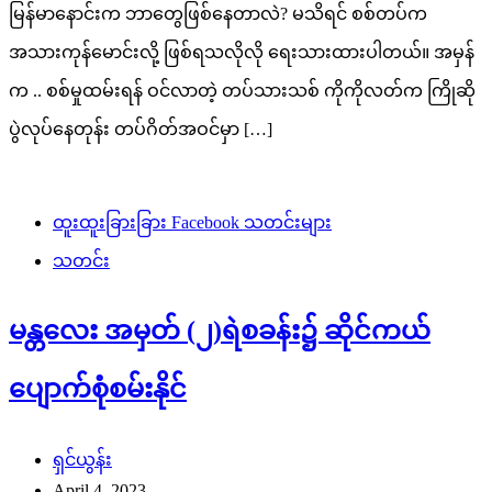
မြန်မာနောင်းက ဘာတွေဖြစ်နေတာလဲ? မသိရင် စစ်တပ်က
အသားကုန်မောင်းလို့ ဖြစ်ရသလိုလို ရေးသားထားပါတယ်။ အမှန်
က .. စစ်မှုထမ်းရန် ဝင်လာတဲ့ တပ်သားသစ် ကိုကိုလတ်က ကြိုဆို
ပွဲလုပ်နေတုန်း တပ်ဂိတ်အဝင်မှာ […]
ထူးထူးခြားခြား Facebook သတင်းများ
သတင်း
မန္တလေး အမှတ် (၂)ရဲစခန်း၌ ဆိုင်ကယ်
ပျောက်စုံစမ်းနိုင်
ရှင်ယွန်း
April 4, 2023