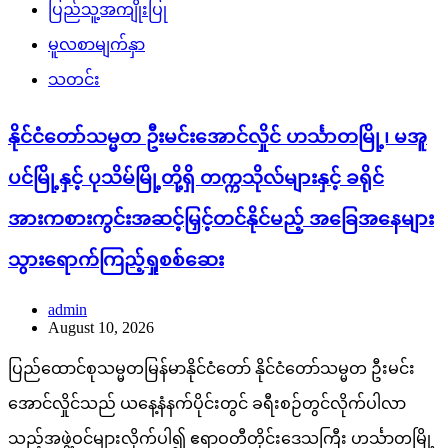
ပြည်သူ့အကျိုးပြု
မူလစာမျက်နှာ
သတင်း
နိုင်ငံတော်သမ္မတ ဦးမင်းအောင်လှိုင် ဟင်္သာတမြို့၊ မအူ
ပင်မြို့နှင့် ပုသိမ်မြို့တို့ရှိ တက္ကသိုလ်များနှင့် ခရိုင်
အားကစားကွင်းအဆင့်မြှင့်တင်နိုင်မည့် အခြေအနေများ
သွားရောက်ကြည့်ရှုစစ်ဆေး
admin
August 10, 2026
ပြည်ထောင်စုသမ္မတမြန်မာနိုင်ငံတော် နိုင်ငံတော်သမ္မတ ဦးမင်း
အောင်လှိုင်သည် ယနေ့နံနက်ပိုင်းတွင် ခရီးစဉ်တွင်လိုက်ပါလာ
သည့်အဖွဲ့ဝင်များလိုက်ပါ၍ ဧရာဝတီတိုင်းဒေသကြီး ဟင်္သာတမြို့