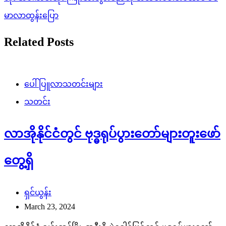
မာလာထွန်းပြော
Related Posts
ပေါ်ပြူလာသတင်းများ
သတင်း
လာအိုနိုင်ငံတွင် ဗုဒ္ဓရုပ်ပွားတော်များတူးဖော်
တွေ့ရှိ
ရှင်ယွန်း
March 23, 2024