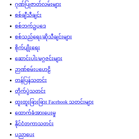
ဂုဏ်ပြုဇာတ်လမ်းများ
စစ်ချီသီချင်း
စစ်ဘက်ဥပဒေ
စစ်သည်ရေး/ဆိုသီချင်းများ
စိုက်ပျိုးရေး
ဆောင်းပါး/မဂ္ဂဇင်းများ
ဉာဏ်စမ်းပဟေဠိ
တန်ပြန်သတင်း
တိုက်ပွဲသတင်း
ထူးထူးခြားခြား Facebook သတင်းများ
ထောက်ခံအားပေးမှု
နိုင်ငံတကာသတင်း
ပညာပေး