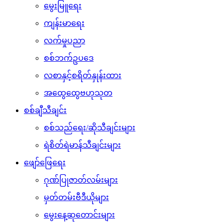
မွေးမြူရေး
ကျန်းမာရေး
လက်မှုပညာ
စစ်ဘက်ဥပဒေ
လစာနှင့်စရိတ်နှုန်းထား
အထွေထွေဗဟုသုတ
စစ်ချီသီချင်း
စစ်သည်ရေး/ဆိုသီချင်းများ
ရဲစိတ်ရဲမာန်သီချင်းများ
ဖျော်ဖြေရေး
ဂုဏ်ပြုဇာတ်လမ်းများ
မှတ်တမ်းဗီဒီယိုများ
မွေးနေ့ဆုတောင်းများ