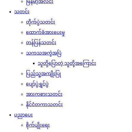
မြန်မာ့အလင်း
သတင်း
တိုက်ပွဲသတင်း
ထောက်ခံအားပေးမှု
တန်ပြန်သတင်း
သကသအကွဲအပြဲ
သူတို့ပြောတဲ့ သူတို့အကြောင်း
ပြည်သူ့အကျိုးပြု
ပျော်ပွဲရွှင်ပွဲ
အားကစားသတင်း
နိုင်ငံတကာသတင်း
ပညာပေး
စိုက်ပျိုးရေး