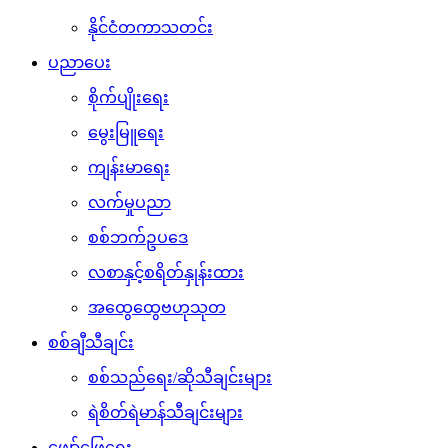
နိုင်ငံတကာသတင်း
ပညာပေး
စိုက်ပျိုးရေး
မွေးမြူရေး
ကျန်းမာရေး
လက်မှုပညာ
စစ်ဘက်ဥပဒေ
လစာနှင့်စရိတ်နှုန်းထား
အထွေထွေဗဟုသုတ
စစ်ချီသီချင်း
စစ်သည်ရေး/ဆိုသီချင်းများ
ရဲစိတ်ရဲမာန်သီချင်းများ
ဖျော်ဖြေရေး