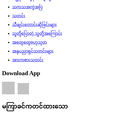
သကသအကွဲအပြဲ
သတင်း
သီချင်းတောင်းဆိုခြင်းများ
သူတို့ပြောတဲ့ သူတို့အကြောင်း
အထွေထွေဗဟုသုတ
အနုပညာရှင်သတင်းများ
အားကစားသတင်း
Download App
မကြာခင်ကတင်ထားသော