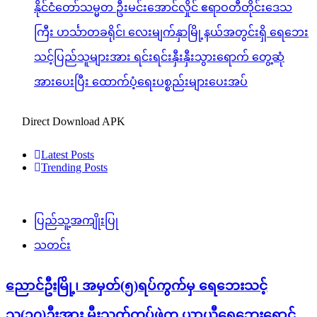
နိုင်ငံတော်သမ္မတ ဦးမင်းအောင်လှိုင် ဧရာဝတီတိုင်းဒေသ
ကြီး ဟင်္သာတခရိုင်၊ လေးမျက်နှာမြို့နယ်အတွင်းရှိ ရေဘေး
သင့်ပြည်သူများအား ရင်းရင်းနှီးနှီးသွားရောက် တွေ့ဆုံ
အားပေးပြီး ထောက်ပံ့ရေးပစ္စည်းများပေးအပ်
Direct Download APK
Latest Posts
Trending Posts
ပြည်သူ့အကျိုးပြု
သတင်း
ညောင်ဦးမြို့၊ အမှတ်(၅)ရပ်ကွက်မှ ရေဘေးသင့်
သူ(၁၇)ဦးအား မီးသတ်တပ်ဖွဲ့က ယာယီရေဘေးရှောင်