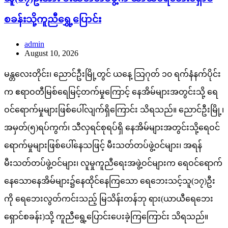
စခန်းသို့ကူညီရွှေ့ပြောင်း
admin
August 10, 2026
မန္တလေးတိုင်း၊ ညောင်ဦးမြို့တွင် ယနေ့ သြဂုတ် ၁၀ ရက်နံနက်ပိုင်း
က ဧရာဝတီမြစ်ရေမြင့်တက်မှုကြောင့် နေအိမ်များအတွင်းသို့ ရေ
ဝင်ရောက်မှုများဖြစ်ပေါ်လျက်ရှိကြောင်း သိရသည်။ ညောင်ဦးမြို့၊
အမှတ်(၅)ရပ်ကွက်၊ သီလှရင်စုရပ်ရှိ နေအိမ်များအတွင်းသို့ရေဝင်
ရောက်မှုများဖြစ်ပေါ်နေသဖြင့် မီးသတ်တပ်ဖွဲ့ဝင်များ၊ အရန်
မီးသတ်တပ်ဖွဲ့ဝင်များ၊ လူမှုကူညီရေးအဖွဲ့ဝင်များက ရေဝင်ရောက်
နေသောနေအိမ်များ၌နေထိုင်နေကြသော ရေဘေးသင့်သူ(၁၇)ဦး
ကို ရေဘေးလွတ်ကင်းသည့် မြသိန်းတန်ဘု ရား(ယာယီရေဘေး
ရှောင်စခန်း)သို့ ကူညီရွေ့ပြောင်းပေးခဲ့ကြကြောင်း သိရသည်။