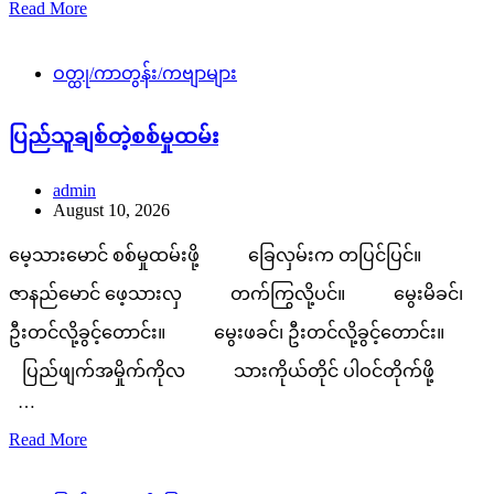
Read More
ဝတ္ထု/ကာတွန်း/ကဗျာများ
ပြည်သူချစ်တဲ့စစ်မှုထမ်း
admin
August 10, 2026
မေ့သားမောင် စစ်မှုထမ်းဖို့ ခြေလှမ်းက တပြင်ပြင်။
ဇာနည်မောင် ဖေ့သားလှ တက်ကြွလို့ပင်။ မွေးမိခင်၊
ဦးတင်လို့ခွင့်တောင်း။ မွေးဖခင်၊ ဦးတင်လို့ခွင့်တောင်း။
ပြည်ဖျက်အမှိုက်ကိုလ သားကိုယ်တိုင် ပါဝင်တိုက်ဖို့
…
Read More