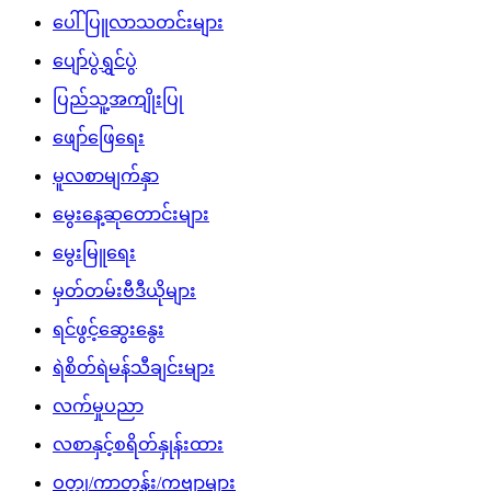
ပေါ်ပြူလာသတင်းများ
ပျော်ပွဲရွှင်ပွဲ
ပြည်သူ့အကျိုးပြု
ဖျော်ဖြေရေး
မူလစာမျက်နှာ
မွေးနေ့ဆုတောင်းများ
မွေးမြူရေး
မှတ်တမ်းဗီဒီယိုများ
ရင်ဖွင့်ဆွေးနွေး
ရဲစိတ်ရဲမန်သီချင်းများ
လက်မှုပညာ
လစာနှင့်စရိတ်နှုန်းထား
ဝတ္ထု/ကာတွန်း/ကဗျာများ