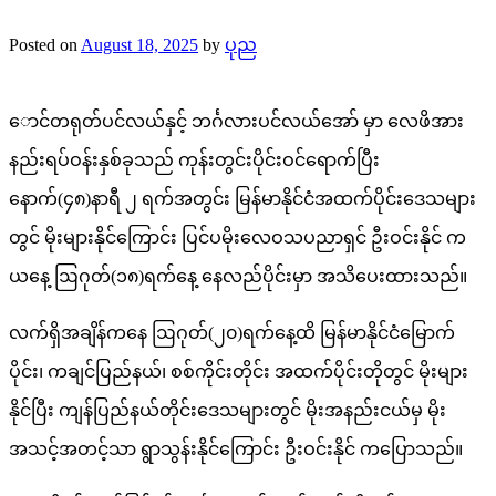
Posted on
August 18, 2025
by
ပုည
ောင်တရုတ်ပင်လယ်နှင့် ဘင်္ဂလားပင်လယ်‌အော် မှာ လေဖိအား
နည်းရပ်ဝန်းနှစ်ခုသည် ကုန်းတွင်းပိုင်းဝင်ရောက်ပြီး
နောက်(၄၈)နာရီ ၂ ရက်အတွင်း မြန်မာနိုင်ငံအထက်ပိုင်းဒေသများ
တွင် မိုးများနိုင်ကြောင်း ပြင်ပမိုးလေဝသပညာရှင် ဦးဝင်းနိုင် က
ယနေ့ ဩဂုတ်(၁၈)ရက်နေ့ နေလည်ပိုင်းမှာ အသိပေးထားသည်။
လက်ရှိအချိန်ကနေ ဩဂုတ်(၂၀)ရက်နေ့ထိ မြန်မာနိုင်ငံမြောက်
ပိုင်း၊ ကချင်ပြည်နယ်၊ စစ်ကိုင်းတိုင်း အထက်ပိုင်းတိုတွင် မိုးများ
နိုင်ပြီး ကျန်ပြည်နယ်တိုင်းဒေသများတွင် မိုးအနည်းငယ်မှ မိုး
အသင့်အတင့်သာ ရွာသွန်းနိုင်ကြောင်း ဦးဝင်းနိုင် ကပြောသည်။