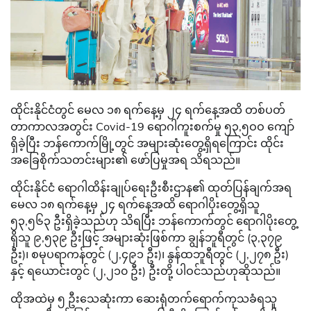
ထိုင်းနိုင်ငံတွင် မေလ ၁၈ ရက်နေ့မှ ၂၄ ရက်နေ့အထိ တစ်ပတ်
တာကာလအတွင်း Covid-19 ရောဂါကူးစက်မှု ၅၃,၅ဝဝ ကျော်
ရှိခဲ့ပြီး ဘန်ကောက်မြို့တွင် အများဆုံးတွေ့ရှိရကြောင်း ထိုင်း
အခြေစိုက်သတင်းများ၏ ဖော်ပြမှုအရ သိရသည်။
ထိုင်းနိုင်ငံ ရောဂါထိန်းချုပ်ရေးဦးစီးဌာန၏ ထုတ်ပြန်ချက်အရ
မေလ ၁၈ ရက်နေ့မှ ၂၄ ရက်နေ့အထိ ရောဂါပိုးတွေ့ရှိသူ
၅၃,၅၆၃ ဦးရှိခဲ့သည်ဟု သိရပြီး ဘန်ကောက်တွင် ရောဂါပိုးတွေ့
ရှိသူ ၉,၅၃၉ ဦးဖြင့် အများဆုံးဖြစ်ကာ ချွန်ဘူရီတွင် (၃,၃၇၉
ဦး)၊ စမုပရာကန်တွင် (၂,၄၉၁ ဦး)၊ နွန်ထဘူရီတွင် (၂,၂၇၈ ဦး)
နှင့် ရယောင်းတွင် (၂,၂၁၀ ဦး) ဦးတို့ ပါဝင်သည်ဟုဆိုသည်။
ထိုအထဲမှ ၅ ဦးသေဆုံးကာ ဆေးရုံတက်ရောက်ကုသခံရသူ