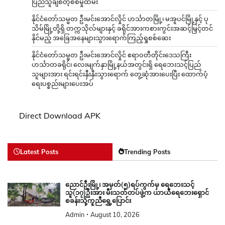
ပြည်သူချစ်တဲ့စစ်မှုထမ်း
နိုင်ငံတော်သမ္မတ ဦးမင်းအောင်လှိုင် ဟင်္သာတမြို့၊ မအူပင်မြို့နှင့် ပု
သိမ်မြို့တို့ရှိ တက္ကသိုလ်များနှင့် ခရိုင်အားကစားကွင်းအဆင့်မြှင့်တင်
နိုင်မည့် အခြေအနေများသွားရောက်ကြည့်ရှုစစ်ဆေး
နိုင်ငံတော်သမ္မတ ဦးမင်းအောင်လှိုင် ဧရာဝတီတိုင်းဒေသကြီး
ဟင်္သာတခရိုင်၊ လေးမျက်နှာမြို့နယ်အတွင်းရှိ ရေဘေးသင့်ပြည်
သူများအား ရင်းရင်းနှီးနှီးသွားရောက် တွေ့ဆုံအားပေးပြီး ထောက်ပံ့
ရေးပစ္စည်းများပေးအပ်
Direct Download APK
Latest Posts
Trending Posts
ညောင်ဦးမြို့၊ အမှတ်(၅)ရပ်ကွက်မှ ရေဘေးသင့်
သူ(၁၇)ဦးအား မီးသတ်တပ်ဖွဲ့က ယာယီရေဘေးရှောင်
စခန်းသို့ကူညီရွှေ့ပြောင်း
Admin
August 10, 2026