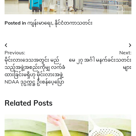
Posted in
ကျန်းမာရေး
,
နိုင်ငံတကာသတင်း
Post
Previous:
Next:
navigation
မိုင်းလားဒေသအတွင်း မည်
မေ ၂၇ အင်္ဂါ မနက်ခင်းသတင်း
သည့်အဖွဲ့အစည်းကိုမျှ လက်ခံ
များ
ထားခြင်းမရှိဟု မိုင်းလားအဖွဲ့
NDAA ဒုဥက္ကဋ္ဌ ဦးစန်ပေ့ပြော
Related Posts