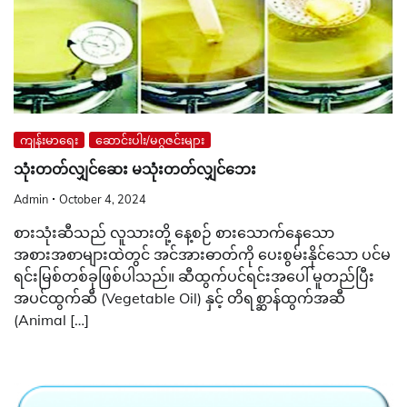
ကျန်းမာရေး
ဆောင်းပါး/မဂ္ဂဇင်းများ
သုံးတတ်လျှင်ဆေး မသုံးတတ်လျှင်ဘေး
Admin
October 4, 2024
စားသုံးဆီသည် လူသားတို့ နေ့စဉ် စားသောက်နေသော
အစားအစာများထဲတွင် အင်အားဓာတ်ကို ပေးစွမ်းနိုင်သော ပင်မ
ရင်းမြစ်တစ်ခုဖြစ်ပါသည်။ ဆီထွက်ပင်ရင်းအပေါ် မူတည်ပြီး
အပင်ထွက်ဆီ (Vegetable Oil) နှင့် တိရစ္ဆာန်ထွက်အဆီ
(Animal […]