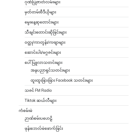
ဂုဏ်ပြုဇာတ်လမ်းများ
မှတ်တမ်းဗီဒီယိုများ
မွေးနေ့ဆုတောင်းများ
သီချင်းတောင်းဆိုခြင်းများ
ဝတ္ထု/ကာတွန်း/ကဗျာများ
ဆောင်းပါး/မဂ္ဂဇင်းများ
ပေါ်ပြူလာသတင်းများ
အနုပညာရှင်သတင်းများ
ထူးထူးခြားခြား Facebook သတင်းများ
သဇင် FM Radio
Tiktok ဆယ်လီများ
ကံစမ်းမဲ
ဉာဏ်စမ်းပဟေဠိ
ဖုန်းဘေလ်မဲဖောက်ခြင်း