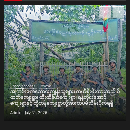
တိုက်ပွဲသတင်း
သတင်း
အကြမ်းဖက်သောင်းကျန်းသူများယာယီစိုးမိုးထားသည့် ဝိ
တုတ်ကျေးရွာ၊ တီးတိန်ယံကျေးရွာ၊ ရန်တိုင်းအောင်
ကျေးရွာနှင့် တွီဘန်ကျေးရွာတို့အားထပ်မံသိမ်းပိုက်ရရှိ
Admin
July 31, 2026