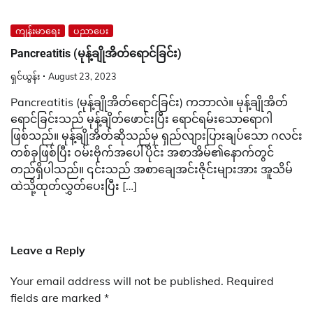
ကျန်းမာရေး
ပညာပေး
Pancreatitis (မုန့်ချိုအိတ်ရောင်ခြင်း)
ရှင်ယွန်း
August 23, 2023
Pancreatitis (မုန့်ချိုအိတ်ရောင်ခြင်း) ကဘာလဲ။ မုန့်ချိုအိတ်
ရောင်ခြင်းသည် မုန့်ချိတ်ဖောင်းပြီး ရောင်ရမ်းသောရောဂါ
ဖြစ်သည်။ မုန့်ချိုအိတ်ဆိုသည်မှ ရှည်လျားပြားချပ်သော ဂလင်း
တစ်ခုဖြစ်ပြီး ဝမ်းဗိုက်အပေါ်ပိုင်း အစာအိမ်၏နောက်တွင်
တည်ရှိပါသည်။ ၎င်းသည် အစာချေအင်းဇိုင်းများအား အူသိမ်
ထဲသို့ထုတ်လွှတ်ပေးပြီး […]
Leave a Reply
Your email address will not be published.
Required
fields are marked
*