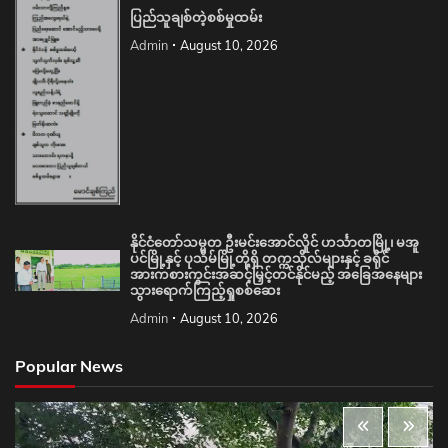
ပြည်သူချစ်တဲ့စစ်မှုထမ်း
Admin
August 10, 2026
နိုင်ငံတော်သမ္မတ ဦးမင်းအောင်လှိုင် ဟင်္သာတမြို့၊ မအူ
ပင်မြို့နှင့် ပုသိမ်မြို့တို့ရှိ တက္ကသိုလ်များနှင့် ခရိုင်
အားကစားကွင်းအဆင့်မြှင့်တင်နိုင်မည့် အခြေအနေများ
သွားရောက်ကြည့်ရှုစစ်ဆေး
Admin
August 10, 2026
Popular News