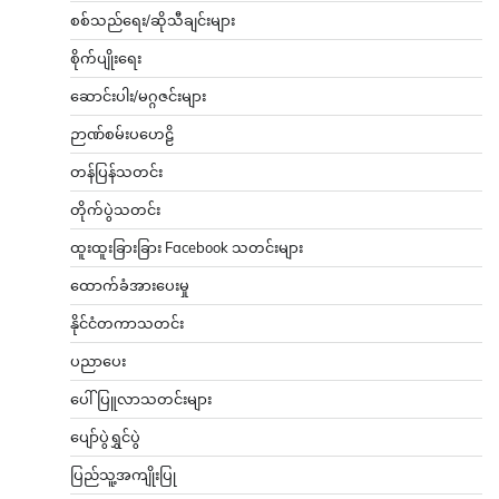
စစ်သည်ရေး/ဆိုသီချင်းများ
စိုက်ပျိုးရေး
ဆောင်းပါး/မဂ္ဂဇင်းများ
ဉာဏ်စမ်းပဟေဠိ
တန်ပြန်သတင်း
တိုက်ပွဲသတင်း
ထူးထူးခြားခြား Facebook သတင်းများ
ထောက်ခံအားပေးမှု
နိုင်ငံတကာသတင်း
ပညာပေး
ပေါ်ပြူလာသတင်းများ
ပျော်ပွဲရွှင်ပွဲ
ပြည်သူ့အကျိုးပြု