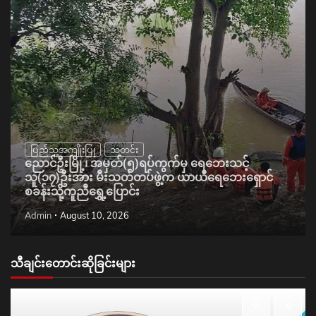
ပြည်သူ့အကျိုးပြု
သတင်း
ညောင်ဦးမြို့၊ အမှတ်(၅)ရပ်ကွက်မှ ရေဘေးသင့်
သူ(၁၇)ဦးအား မီးသတ်တပ်ဖွဲ့က ယာယီရေဘေးရှောင်
စခန်းသို့ကူညီရွှေ့ပြောင်း
Admin
August 10, 2026
သီချင်းတောင်းဆိုခြင်းများ