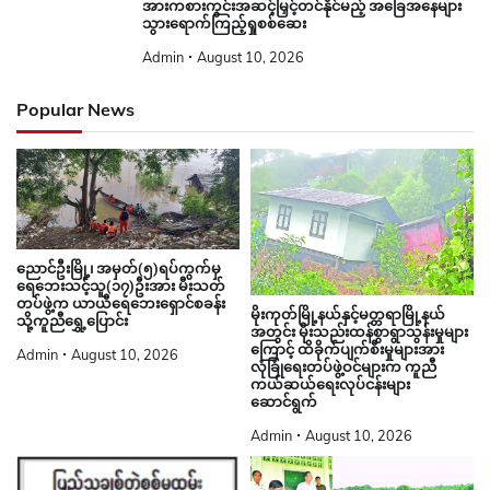
အားကစားကွင်းအဆင့်မြှင့်တင်နိုင်မည့် အခြေအနေများ
သွားရောက်ကြည့်ရှုစစ်ဆေး
Admin
August 10, 2026
Popular News
ညောင်ဦးမြို့၊ အမှတ်(၅)ရပ်ကွက်မှ
ရေဘေးသင့်သူ(၁၇)ဦးအား မီးသတ်
တပ်ဖွဲ့က ယာယီရေဘေးရှောင်စခန်း
မိုးကုတ်မြို့နယ်နှင့်မတ္တရာမြို့နယ်
သို့ကူညီရွှေ့ပြောင်း
အတွင်း မိုးသည်းထန်စွာရွာသွန်းမှုများ
ကြောင့် ထိခိုက်ပျက်စီးမှုများအား
Admin
August 10, 2026
လုံခြုံရေးတပ်ဖွဲ့ဝင်များက ကူညီ
ကယ်ဆယ်ရေးလုပ်ငန်းများ
ဆောင်ရွက်
Admin
August 10, 2026