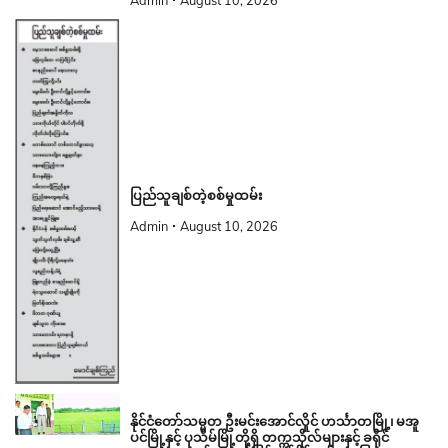
Admin
August 10, 2026
ပြည်သူချစ်တဲ့စစ်မှုထမ်း
Admin
August 10, 2026
နိုင်ငံတော်သမ္မတ ဦးမင်းအောင်လှိုင် ဟင်္သာတမြို့၊ မအူ
ပင်မြို့နှင့် ပုသိမ်မြို့တို့ရှိ တက္ကသိုလ်များနှင့် ခရိုင်