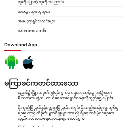
သူတို့ပြောတဲ့ သူတို့အကြောင်း
အထွေထွေဗဟုသုတ
အနုပညာရှင်သတင်းများ
အားကစားသတင်း
Download App
မကြာခင်ကတင်ထားသော
ညောင်ဦးမြို့၊ အမှတ်(၅)ရပ်ကွက်မှ ရေဘေးသင့်သူ(၁၇)ဦးအား
မီးသတ်တပ်ဖွဲ့က ယာယီရေဘေးရှောင်စခန်းသို့ကူညီရွှေ့ပြောင်း
မိုးကုတ်မြို့နယ်နှင့်မတ္တရာမြို့နယ်အတွင်း မိုးသည်းထန်စွာရွာသွန်းမှု
များကြောင့် ထိခိုက်ပျက်စီးမှုများအား လုံခြုံရေးတပ်ဖွဲ့ဝင်များက
ကူညီကယ်ဆယ်ရေးလုပ်ငန်းများဆောင်ရွက်