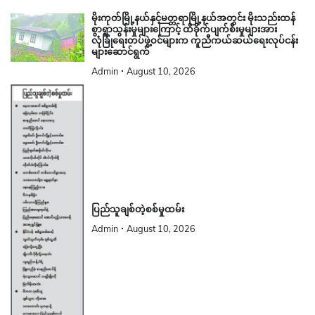
မိုးကုတ်မြို့နယ်နှင့်မတ္တရာမြို့နယ်အတွင်း မိုးသည်းထန်
စွာရွာသွန်းမှုများကြောင့် ထိခိုက်ပျက်စီးမှုများအား
လုံခြုံရေးတပ်ဖွဲ့ဝင်များက ကူညီကယ်ဆယ်ရေးလုပ်ငန်း
များဆောင်ရွက်
Admin
August 10, 2026
ပြည်သူချစ်တဲ့စစ်မှုထမ်း
Admin
August 10, 2026