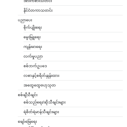
အားကစားသတင်း
နိုင်ငံတကာသတင်း
ပညာပေး
စိုက်ပျိုးရေး
မွေးမြူရေး
ကျန်းမာရေး
လက်မှုပညာ
စစ်ဘက်ဥပဒေ
လစာနှင့်စရိတ်နှုန်းထား
အထွေထွေဗဟုသုတ
စစ်ချီသီချင်း
စစ်သည်ရေး/ဆိုသီချင်းများ
ရဲစိတ်ရဲမာန်သီချင်းများ
ဖျော်ဖြေရေး