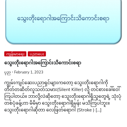
ကျန်းမာရေး
ပညာပေး
သွေးတိုးရောဂါအကြောင်းသိကောင်းစရာ
ပုည
February 1, 2023
ကျွမ်းကျင်ဆေးပညာရှင်များကတော့ သွေးတိုးရောဂါကို
တိတ်တဆိတ်လူသတ်သမား(Silent Killer) လို့ တင်စားခေါ်ဝေါ်
ကြပါတယ်။ ဘာလို့လဲဆိုတော့ သွေးတိုးရောဂါရှိသူတွေရဲ့ သုံးပုံ
တစ်ပုံခန့်ဟာ မိမိမှာ သွေးတိုးရောဂါရှိမှန်း မသိကြပါဘူး။
သွေးတိုးရောဂါဆိုတာ လေဖြတ်ရောဂါ (Stroke ) […]