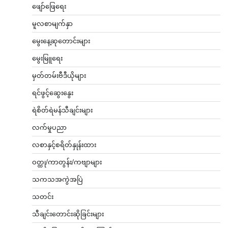
ဖျော်ဖြေရေး
မူလစာမျက်နှာ
မွေးနေ့ဆုတောင်းများ
မွေးမြူရေး
မှတ်တမ်းဗီဒီယိုများ
ရင်ဖွင့်ဆွေးနွေး
ရဲစိတ်ရဲမန်သီချင်းများ
လက်မှုပညာ
လစာနှင့်စရိတ်နှုန်းထား
ဝတ္ထု/ကာတွန်း/ကဗျာများ
သကသအကွဲအပြဲ
သတင်း
သီချင်းတောင်းဆိုခြင်းများ