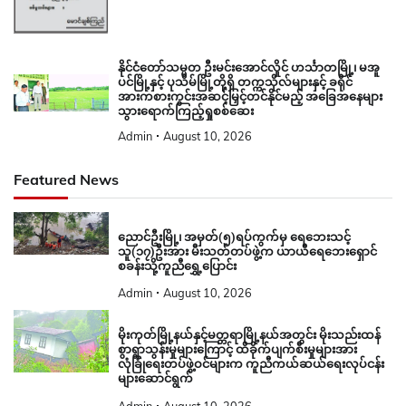
နိုင်ငံတော်သမ္မတ ဦးမင်းအောင်လှိုင် ဟင်္သာတမြို့၊ မအူ
ပင်မြို့နှင့် ပုသိမ်မြို့တို့ရှိ တက္ကသိုလ်များနှင့် ခရိုင်
အားကစားကွင်းအဆင့်မြှင့်တင်နိုင်မည့် အခြေအနေများ
သွားရောက်ကြည့်ရှုစစ်ဆေး
Admin
August 10, 2026
Featured News
ညောင်ဦးမြို့၊ အမှတ်(၅)ရပ်ကွက်မှ ရေဘေးသင့်
သူ(၁၇)ဦးအား မီးသတ်တပ်ဖွဲ့က ယာယီရေဘေးရှောင်
စခန်းသို့ကူညီရွှေ့ပြောင်း
Admin
August 10, 2026
မိုးကုတ်မြို့နယ်နှင့်မတ္တရာမြို့နယ်အတွင်း မိုးသည်းထန်
စွာရွာသွန်းမှုများကြောင့် ထိခိုက်ပျက်စီးမှုများအား
လုံခြုံရေးတပ်ဖွဲ့ဝင်များက ကူညီကယ်ဆယ်ရေးလုပ်ငန်း
များဆောင်ရွက်