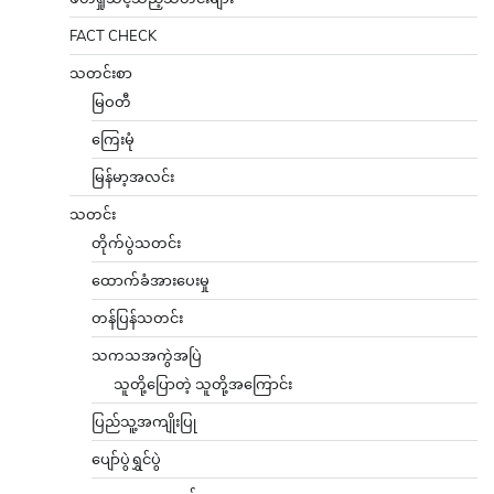
FACT CHECK
သတင်းစာ
မြဝတီ
ကြေးမုံ
မြန်မာ့အလင်း
သတင်း
တိုက်ပွဲသတင်း
ထောက်ခံအားပေးမှု
တန်ပြန်သတင်း
သကသအကွဲအပြဲ
သူတို့ပြောတဲ့ သူတို့အကြောင်း
ပြည်သူ့အကျိုးပြု
ပျော်ပွဲရွှင်ပွဲ