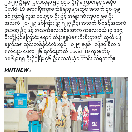
၂,၈၂၇ ဦးနှင့် ပြင်ပလူနာ ၅ဝ,၇၃၆ ဦးရှိကြောင်းနှင့် အဆိုပါ
Covid-19 ရောဂါပိုးကူးစက်ခံရသူများတွင် အသက် ၃ဝ-၃၉
နှစ်ကြားရှိ လူနာ ၁ဝ,၇၄ဝ ဦးဖြင့် အများဆုံးအုပ်စုဖြစ်ပြီး
အသက် ၂ဝ-၂၉ နှစ်ကြား (၉,၅၂၇ ဦး)၊ အသက် ၆ဝနှင့်အထက်
(၈,၁၀၇ ဦး) နှင့် အသက်လေးနှစ်အောက် ကလေးငယ် (၄,၁၁၇)
ဦးတို့ဖြစ်ကြောင်း ရောဂါထိန်းချုပ်ရေးဦးစီးဌာန၏ ထုတ်ပြန်
ချက်အရ ထိုင်းတစ်နိုင်ငံလုံးတွင် ၂ဝ၂၅ ခုနှစ် ၊ ဇန်နဝါရီလ ၁
ရက်နေ့မှ မေလ ၂၆ ရက်နေ့အထိ Covid-19 ကူးစက်မှု
၁၈၆,၉၅၅ ဦးရှိခဲ့ပြီး ၄၆ ဦးသေဆုံးခဲ့ကြောင်း သိရသည်။
𝙈𝙃𝙏𝙉𝙀𝙒S