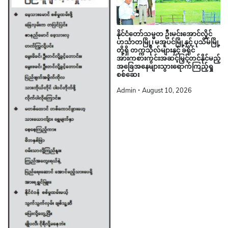
နိုင်ငံတော်သမ္မတ ဦးမင်းအောင်လှိုင်
ဟင်္သာတမြို့၊ မအူပင်မြို့နှင့် ပုသိမ်မြို့
တို့ရှိ တက္ကသိုလ်များနှင့် ခရိုင်
အားကစားကွင်းအဆင့်မြှင့်တင်နိုင်မည့်
အခြေအနေများသွားရောက်ကြည့်ရှု
စစ်ဆေး
Admin
August 10, 2026