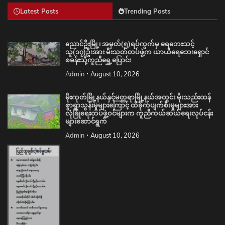
Latest Posts
Trending Posts
ညောင်ဦးမြို့၊ အမှတ်(၅)ရပ်ကွက်မှ ရေဘေးသင့်
သူ(၁၇)ဦးအား မီးသတ်တပ်ဖွဲ့က ယာယီရေဘေးရှောင်
စခန်းသို့ကူညီရွှေ့ပြောင်း
Admin
August 10, 2026
မိုးကုတ်မြို့နယ်နှင့်မတ္တရာမြို့နယ်အတွင်း မိုးသည်းထန်
စွာရွာသွန်းမှုများကြောင့် ထိခိုက်ပျက်စီးမှုများအား
လုံခြုံရေးတပ်ဖွဲ့ဝင်များက ကူညီကယ်ဆယ်ရေးလုပ်ငန်း
များဆောင်ရွက်
Admin
August 10, 2026