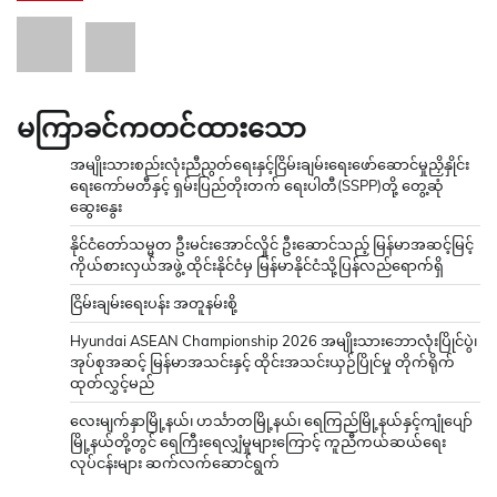
မကြာခင်ကတင်ထားသော
အမျိုးသားစည်းလုံးညီညွတ်ရေးနှင့်ငြိမ်းချမ်းရေးဖော်ဆောင်မှုညှိနှိုင်း
ရေးကော်မတီနှင့် ရှမ်းပြည်တိုးတက် ရေးပါတီ(SSPP)တို့ တွေ့ဆုံ
ဆွေးနွေး
နိုင်ငံတော်သမ္မတ ဦးမင်းအောင်လှိုင် ဦးဆောင်သည့် မြန်မာအဆင့်မြင့်
ကိုယ်စားလှယ်အဖွဲ့ ထိုင်းနိုင်ငံမှ မြန်မာနိုင်ငံသို့ပြန်လည်ရောက်ရှိ
ငြိမ်းချမ်းရေးပန်း အတူနမ်းစို့
Hyundai ASEAN Championship 2026 အမျိုးသားဘောလုံးပြိုင်ပွဲ၊
အုပ်စုအဆင့် မြန်မာအသင်းနှင့် ထိုင်းအသင်းယှဉ်ပြိုင်မှု တိုက်ရိုက်
ထုတ်လွှင့်မည်
လေးမျက်နှာမြို့နယ်၊ ဟင်္သာတမြို့နယ်၊ ရေကြည်မြို့နယ်နှင့်ကျုံပျော်
မြို့နယ်တို့တွင် ရေကြီးရေလျှံမှုများကြောင့် ကူညီကယ်ဆယ်ရေး
လုပ်ငန်းများ ဆက်လက်ဆောင်ရွက်