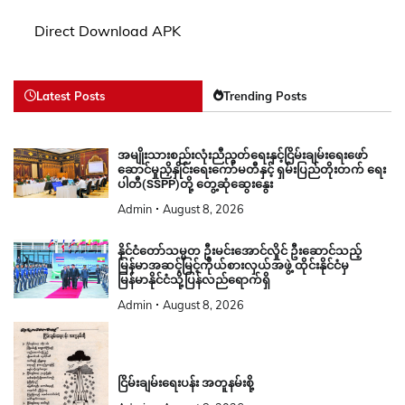
Direct Download APK
Latest Posts
Trending Posts
အမျိုးသားစည်းလုံးညီညွတ်ရေးနှင့်ငြိမ်းချမ်းရေးဖော်
ဆောင်မှုညှိနှိုင်းရေးကော်မတီနှင့် ရှမ်းပြည်တိုးတက် ရေး
ပါတီ(SSPP)တို့ တွေ့ဆုံဆွေးနွေး
Admin
August 8, 2026
နိုင်ငံတော်သမ္မတ ဦးမင်းအောင်လှိုင် ဦးဆောင်သည့်
မြန်မာအဆင့်မြင့်ကိုယ်စားလှယ်အဖွဲ့ ထိုင်းနိုင်ငံမှ
မြန်မာနိုင်ငံသို့ပြန်လည်ရောက်ရှိ
Admin
August 8, 2026
ငြိမ်းချမ်းရေးပန်း အတူနမ်းစို့