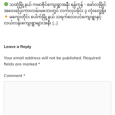
သထုံမြို့နယ် ကမာစိုင်ကျေးရွာအနီး ရန်ကုန် – မော်လမြိုင်
အဝေးပြေးကားလမ်းမဘေးတွင် လက်လုပ်မိုင်း ၃ လုံးတွေ့ရှိ။
မကွေးတိုင်း ပေါက်မြို့နယ် သရက်လေးပင်ကျေးရွာနှင့်
လယ်လန်းကျေးရွာများအနီး […]
Leave a Reply
Your email address will not be published.
Required
fields are marked
*
Comment
*