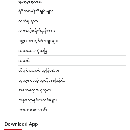
ရင်ဖွင့်ဆွေးနွေး
ရဲစိတ်ရဲမန်သီချင်းများ
လက်မှုပညာ
လစာနှင့်စရိတ်နှုန်းထား
ဝတ္ထု/ကာတွန်း/ကဗျာများ
သကသအကွဲအပြဲ
သတင်း
သီချင်းတောင်းဆိုခြင်းများ
သူတို့ပြောတဲ့ သူတို့အကြောင်း
အထွေထွေဗဟုသုတ
အနုပညာရှင်သတင်းများ
အားကစားသတင်း
Download App