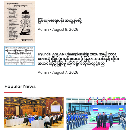
ငြိမ်းချမ်းရေးပန်း အတူနမ်းစို့
Admin
August 8, 2026
Hyundai ASEAN Championship 2026 အမျိုးသား
ဘောလုံးပြိုင်ပွဲ၊ အုပ်စုအဆင့် မြန်မာအသင်းနှင့် ထိုင်း
အသင်းယှဉ်ပြိုင်မှု တိုက်ရိုက်ထုတ်လွှင့်မည်
Admin
August 7, 2026
Popular News