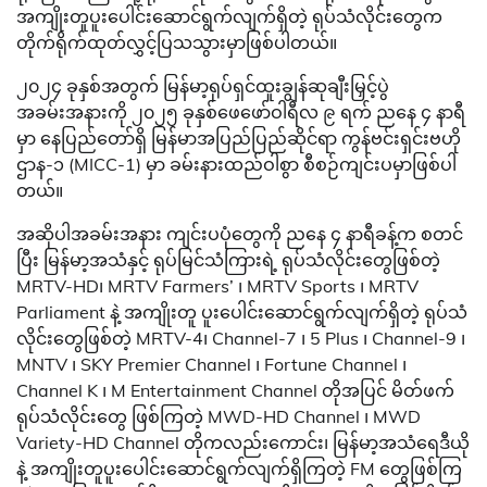
အကျိုးတူပူးပေါင်းဆောင်ရွက်လျက်ရှိတဲ့ ရုပ်သံလိုင်းတွေက
တိုက်ရိုက်ထုတ်လွှင့်ပြသသွားမှာဖြစ်ပါတယ်။
၂၀၂၄ ခုနှစ်အတွက် မြန်မာ့ရုပ်ရှင်ထူးချွန်ဆုချီးမြှင့်ပွဲ
အခမ်းအနားကို ၂၀၂၅ ခုနှစ်ဖေဖော်ဝါရီလ ၉ ရက် ညနေ ၄ နာရီ
မှာ နေပြည်တော်ရှိ မြန်မာအပြည်ပြည်ဆိုင်ရာ ကွန်ဗင်းရှင်းဗဟို
ဌာန-၁ (MICC-1) မှာ ခမ်းနားထည်ဝါစွာ စီစဉ်ကျင်းပမှာဖြစ်ပါ
တယ်။
အဆိုပါအခမ်းအနား ကျင်းပပုံတွေကို ညနေ ၄ နာရီခန့်က စတင်
ပြီး မြန်မာ့အသံနှင့် ရုပ်မြင်သံကြားရဲ့ ရုပ်သံလိုင်းတွေဖြစ်တဲ့
MRTV-HD၊ MRTV Farmers’ ၊ MRTV Sports ၊ MRTV
Parliament နဲ့ အကျိုးတူ ပူးပေါင်းဆောင်ရွက်လျက်ရှိတဲ့ ရုပ်သံ
လိုင်းတွေဖြစ်တဲ့ MRTV-4၊ Channel-7 ၊ 5 Plus ၊ Channel-9 ၊
MNTV ၊ SKY Premier Channel ၊ Fortune Channel ၊
Channel K ၊ M Entertainment Channel တိုအပြင် မိတ်ဖက်
ရုပ်သံလိုင်းတွေ ဖြစ်ကြတဲ့ MWD-HD Channel ၊ MWD
Variety-HD Channel တိုကလည်းကောင်း၊ မြန်မာ့အသံရေဒီယို
နဲ့ အကျိုးတူပူးပေါင်းဆောင်ရွက်လျက်ရှိကြတဲ့ FM တွေဖြစ်ကြ