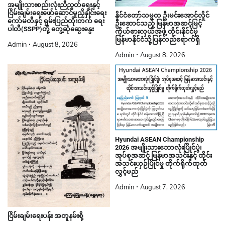
အမျိုးသားစည်းလုံးညီညွတ်ရေးနှင့်
ငြိမ်းချမ်းရေးဖော်ဆောင်မှုညှိနှိုင်းရေး
နိုင်ငံတော်သမ္မတ ဦးမင်းအောင်လှိုင်
ကော်မတီနှင့် ရှမ်းပြည်တိုးတက် ရေး
ဦးဆောင်သည့် မြန်မာအဆင့်မြင့်
ပါတီ(SSPP)တို့ တွေ့ဆုံဆွေးနွေး
ကိုယ်စားလှယ်အဖွဲ့ ထိုင်းနိုင်ငံမှ
မြန်မာနိုင်ငံသို့ပြန်လည်ရောက်ရှိ
Admin
August 8, 2026
Admin
August 8, 2026
Hyundai ASEAN Championship
2026 အမျိုးသားဘောလုံးပြိုင်ပွဲ၊
အုပ်စုအဆင့် မြန်မာအသင်းနှင့် ထိုင်း
အသင်းယှဉ်ပြိုင်မှု တိုက်ရိုက်ထုတ်
လွှင့်မည်
Admin
August 7, 2026
ငြိမ်းချမ်းရေးပန်း အတူနမ်းစို့