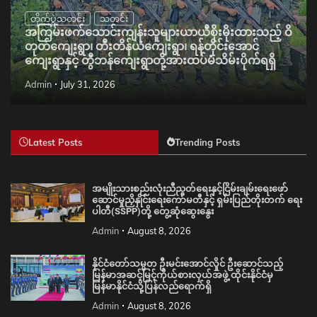
တိုက်ပွဲသတင်း
သတင်း
အကြမ်းဖက်သောင်းကျန်းသူများယာယီစိုးမိုးထားသည့် ဝိ
တုတ်ကျေးရွာ၊ တီးတိန်ယံကျေးရွာ၊ ရန်တိုင်းအောင်
ကျေးရွာနှင့် တွီဘန်ကျေးရွာတို့အားထပ်မံသိမ်းပိုက်ရရှိ
Admin
July 31, 2026
Latest Posts
Trending Posts
အမျိုးသားစည်းလုံးညီညွတ်ရေးနှင့်ငြိမ်းချမ်းရေးဖော်
ဆောင်မှုညှိနှိုင်းရေးကော်မတီနှင့် ရှမ်းပြည်တိုးတက် ရေး
ပါတီ(SSPP)တို့ တွေ့ဆုံဆွေးနွေး
Admin
August 8, 2026
နိုင်ငံတော်သမ္မတ ဦးမင်းအောင်လှိုင် ဦးဆောင်သည့်
မြန်မာအဆင့်မြင့်ကိုယ်စားလှယ်အဖွဲ့ ထိုင်းနိုင်ငံမှ
မြန်မာနိုင်ငံသို့ပြန်လည်ရောက်ရှိ
Admin
August 8, 2026