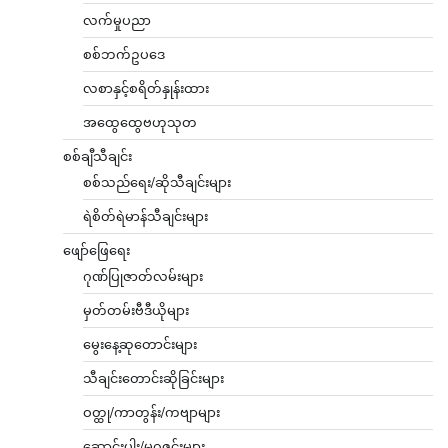
လက်မှုပညာ
စစ်ဘက်ဥပဒေ
လစာနှင့်စရိတ်နှုန်းထား
အထွေထွေဗဟုသုတ
စစ်ချီသီချင်း
စစ်သည်ရေး/ဆိုသီချင်းများ
ရဲစိတ်ရဲမာန်သီချင်းများ
ဖျော်ဖြေရေး
ဂုဏ်ပြုဇာတ်လမ်းများ
မှတ်တမ်းဗီဒီယိုများ
မွေးနေ့ဆုတောင်းများ
သီချင်းတောင်းဆိုခြင်းများ
ဝတ္ထု/ကာတွန်း/ကဗျာများ
ဆောင်းပါး/မဂ္ဂဇင်းများ