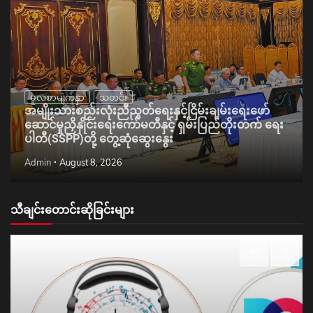
မူလစာမျက်နှာ
သတင်း
အမျိုးသားစည်းလုံးညီညွတ်ရေးနှင့်ငြိမ်းချမ်းရေးဖော်
ဆောင်မှုညှိနှိုင်းရေးကော်မတီနှင့် ရှမ်းပြည်တိုးတက် ရေး
ပါတီ(SSPP)တို့ တွေ့ဆုံဆွေးနွေး
Admin
August 8, 2026
သီချင်းတောင်းဆိုခြင်းများ