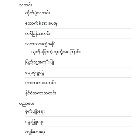
သတင်း
တိုက်ပွဲသတင်း
ထောက်ခံအားပေးမှု
တန်ပြန်သတင်း
သကသအကွဲအပြဲ
သူတို့ပြောတဲ့ သူတို့အကြောင်း
ပြည်သူ့အကျိုးပြု
ပျော်ပွဲရွှင်ပွဲ
အားကစားသတင်း
နိုင်ငံတကာသတင်း
ပညာပေး
စိုက်ပျိုးရေး
မွေးမြူရေး
ကျန်းမာရေး