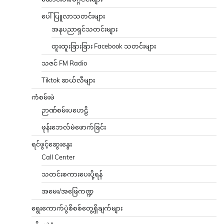
ပေါ်ပြူလာသတင်းများ
အနုပညာရှင်သတင်းများ
ထူးထူးခြားခြား Facebook သတင်းများ
သဇင် FM Radio
Tiktok ဆယ်လီများ
ကံစမ်းမဲ
ဉာဏ်စမ်းပဟေဠိ
ဖုန်းဘေလ်မဲဖောက်ခြင်း
ရင်ဖွင့်ဆွေးနွေး
Call Center
သတင်းစကားပေးပို့ရန်
အမေး/အဖြေကဏ္ဍ
ရွေးကောက်ပွဲစိစစ်တွေ့ရှိချက်များ