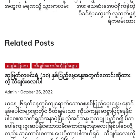
အတွက် မရဏသို့ သွားရာလမ်း
အား သေဆုံးအောင်ရိုက်ခဲ့တဲ့
မိခင်နဲ့ပထွေးကို လူသတ်မှုနဲ့
ရဲကဖမ်းထား
Related Posts
ဖျော်ဖြေရေး
သီချင်းတောင်းဆိုခြင်းများ
ဆုမြတ်လမင်းရဲ့ (၁၈) နှစ်ပြည့်မွေးနေ့အတွက်တောင်းဆိုထား
တဲ့ သီချင်းလေးပါ
Admin
October 26, 2022
ယ​နေ့၂၆ရက်​​နေ့တွင်ကျ​ရောက်​သော၁၈နှစ်ပြည့်​မွေး​နေ့မှ ​နောင်
နှစ်​​​ပေါင်းများစွာတိုင် စိတ်ချမ်းသာ၊ ကိုယ်ကျန်းမာစွာဖြင့်​နေနိုင်
ပါ​စေ။အသက်ရှည်အနာမဲ့ပြီး လိုအင်ဆန္ဒဟူသမျှ ပြည့်ဝ၍ မိဘ​
ပေါ်​ကျေးဇူးဆပ်နိုင်​သောသမီး​ကောင်းရတနာ​လေးဖြစ်ပါ​စေလို့
လည်း ဆုတောင်းစကား ပေးပို့ထားပါတယ်ရှင်… သီချင်းလေးကို