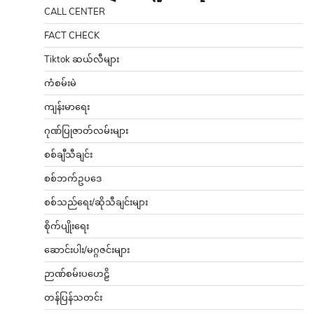
CALL CENTER
FACT CHECK
Tiktok ဆယ်လီများ
ကံစမ်းမဲ
ကျန်းမာရေး
ဂုဏ်ပြုဇာတ်လမ်းများ
စစ်ချီသီချင်း
စစ်ဘက်ဥပဒေ
စစ်သည်ရေး/ဆိုသီချင်းများ
စိုက်ပျိုးရေး
ဆောင်းပါး/မဂ္ဂဇင်းများ
ဉာဏ်စမ်းပဟေဠိ
တန်ပြန်သတင်း