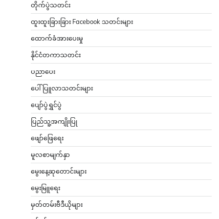
တိုက်ပွဲသတင်း
ထူးထူးခြားခြား Facebook သတင်းများ
ထောက်ခံအားပေးမှု
နိုင်ငံတကာသတင်း
ပညာပေး
ပေါ်ပြူလာသတင်းများ
ပျော်ပွဲရွှင်ပွဲ
ပြည်သူ့အကျိုးပြု
ဖျော်ဖြေရေး
မူလစာမျက်နှာ
မွေးနေ့ဆုတောင်းများ
မွေးမြူရေး
မှတ်တမ်းဗီဒီယိုများ