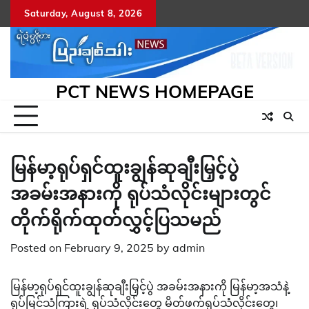
Skip
Saturday, August 8, 2026
to
content
PCT NEWS HOMEPAGE
မြန်မာ့ရုပ်ရှင်ထူးချွန်ဆုချီးမြှင့်ပွဲ
အခမ်းအနားကို ရုပ်သံလိုင်းများတွင်
တိုက်ရိုက်ထုတ်လွှင့်ပြသမည်
Posted on
February 9, 2025
by
admin
မြန်မာ့ရုပ်ရှင်ထူးချွန်ဆုချီးမြှင့်ပွဲ အခမ်းအနားကို မြန်မာ့အသံနဲ့
ရုပ်မြင်သံကြားရဲ့ ရုပ်သံလိုင်းတွေ မိတ်ဖက်ရုပ်သံလိုင်းတွေ၊