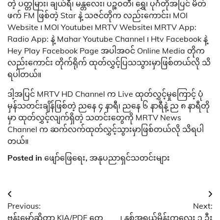
တဲ့ ပတ္တမြား၊ ချယ်ရီ၊ မန္တလေး၊ ပဉ္စဝတီ၊ ရွှေ၊ ပုဂံတိုအပြင် မိတ်
ဖက် FM ဖြစ်တဲ့ Star နဲ့ သဇင်တိုက လည်းကောင်း၊ MOI
Website ၊ MOI Youtube၊ MRTV Website၊ MRTV App:
Radio App: နဲ့ Mahar Youtube Channel ၊ Htv Facebook နဲ့
Hey Play Facebook Page အပါအဝင် Online Media တိုက
လည်းကောင်း တိုက်ရိုက် ထုတ်လွှင့်ပြသသွားမှာဖြစ်တယ်လို သိ
ရပါတယ်။
ဒါ့အပြင် MRTV HD Channel က Live ထုတ်လွှင့်မှုကြောင့် ပုံ
မှန်သတင်းချိန်ဖြစ်တဲ့ ညနေ ၄ နာရီ၊ ညနေ ၆ နာရီနဲ့ ည ၈ နာရီတို
မှာ ထုတ်လွှင့်လျက်ရှိတဲ့ သတင်းတွေကို MRTV News
Channel က ဆက်လက်ထုတ်လွှင့်သွားမှာဖြစ်တယ်လို သိရပါ
တယ်။
Posted in
ဖျော်ဖြေရေး
,
အနုပညာရှင်သတင်းများ
Post
Previous:
Next:
navigation
ဗန်းမော်ဆိုတာ KIA/PDF တွေ
၂ နှစ်အရွယ်မိန်းကလေး ၁ ဦး