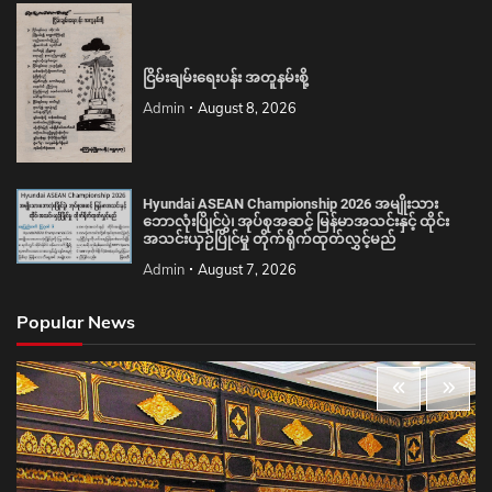
ငြိမ်းချမ်းရေးပန်း အတူနမ်းစို့
Admin
August 8, 2026
Hyundai ASEAN Championship 2026 အမျိုးသား
ဘောလုံးပြိုင်ပွဲ၊ အုပ်စုအဆင့် မြန်မာအသင်းနှင့် ထိုင်း
အသင်းယှဉ်ပြိုင်မှု တိုက်ရိုက်ထုတ်လွှင့်မည်
Admin
August 7, 2026
Popular News