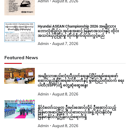
Admin
August 8, 2026
Hyundai ASEAN Championship 2026 အမျိုးသား
ဘောလုံးပြိုင်ပွဲ၊ အုပ်စုအဆင့် မြန်မာအသင်းနှင့် ထိုင်း
အသင်းယှဉ်ပြိုင်မှု တိုက်ရိုက်ထုတ်လွှင့်မည်
Admin
August 7, 2026
Featured News
အမျိုးသားစည်းလုံးညီညွတ်ရေးနှင့်ငြိမ်းချမ်းရေးဖော်
ဆောင်မှုညှိနှိုင်းရေးကော်မတီနှင့် ရှမ်းပြည်တိုးတက် ရေး
ပါတီ(SSPP)တို့ တွေ့ဆုံဆွေးနွေး
Admin
August 8, 2026
နိုင်ငံတော်သမ္မတ ဦးမင်းအောင်လှိုင် ဦးဆောင်သည့်
မြန်မာအဆင့်မြင့်ကိုယ်စားလှယ်အဖွဲ့ ထိုင်းနိုင်ငံမှ
မြန်မာနိုင်ငံသို့ပြန်လည်ရောက်ရှိ
Admin
August 8, 2026