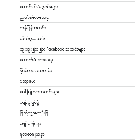
ဆောင်းပါး/မဂ္ဂဇင်းများ
ဉာဏ်စမ်းပဟေဠိ
တန်ပြန်သတင်း
တိုက်ပွဲသတင်း
ထူးထူးခြားခြား Facebook သတင်းများ
ထောက်ခံအားပေးမှု
နိုင်ငံတကာသတင်း
ပညာပေး
ပေါ်ပြူလာသတင်းများ
ပျော်ပွဲရွှင်ပွဲ
ပြည်သူ့အကျိုးပြု
ဖျော်ဖြေရေး
မူလစာမျက်နှာ