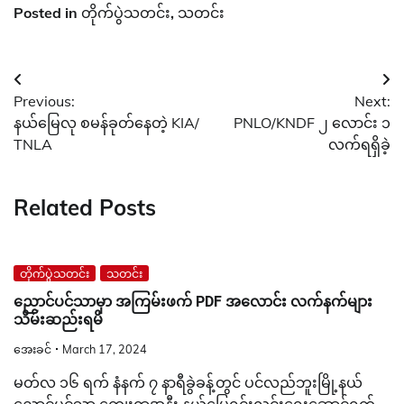
Posted in
တိုက်ပွဲသတင်း
,
သတင်း
Post
Previous:
Next:
navigation
နယ်မြေလု စမန်ခုတ်နေတဲ့ KIA/
PNLO/KNDF ၂ လောင်း ၁
TNLA
လက်ရရှိခဲ့
Related Posts
တိုက်ပွဲသတင်း
သတင်း
ညောင်ပင်သာမှာ အကြမ်းဖက် PDF အလောင်း လက်နက်များ
သိမ်းဆည်းရမိ
အေးခင်
March 17, 2024
မတ်လ ၁၆ ရက် နံနက် ၇ နာရီခွဲခန့်တွင် ပင်လည်ဘူးမြို့နယ်