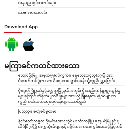
အနုပညာရှင်သတင်းများ
အားကစားသတင်း
Download App
မကြာခင်ကတင်ထားသော
ညောင်ဦးမြို့၊ အမှတ်(၅)ရပ်ကွက်မှ ရေဘေးသင့်သူ(၁၇)ဦးအား
မီးသတ်တပ်ဖွဲ့က ယာယီရေဘေးရှောင်စခန်းသို့ကူညီရွှေ့ပြောင်း
မိုးကုတ်မြို့နယ်နှင့်မတ္တရာမြို့နယ်အတွင်း မိုးသည်းထန်စွာရွာသွန်းမှု
များကြောင့် ထိခိုက်ပျက်စီးမှုများအား လုံခြုံရေးတပ်ဖွဲ့ဝင်များက
ကူညီကယ်ဆယ်ရေးလုပ်ငန်းများဆောင်ရွက်
ပြည်သူချစ်တဲ့စစ်မှုထမ်း
နိုင်ငံတော်သမ္မတ ဦးမင်းအောင်လှိုင် ဟင်္သာတမြို့၊ မအူပင်မြို့နှင့် ပု
သိမ်မြို့တို့ရှိ တက္ကသိုလ်များနှင့် ခရိုင်အားကစားကွင်းအဆင့်မြှင့်တင်