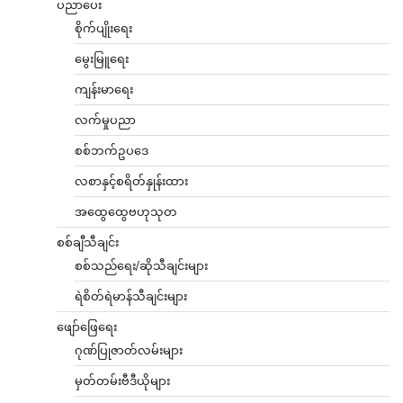
ပညာပေး
စိုက်ပျိုးရေး
မွေးမြူရေး
ကျန်းမာရေး
လက်မှုပညာ
စစ်ဘက်ဥပဒေ
လစာနှင့်စရိတ်နှုန်းထား
အထွေထွေဗဟုသုတ
စစ်ချီသီချင်း
စစ်သည်ရေး/ဆိုသီချင်းများ
ရဲစိတ်ရဲမာန်သီချင်းများ
ဖျော်ဖြေရေး
ဂုဏ်ပြုဇာတ်လမ်းများ
မှတ်တမ်းဗီဒီယိုများ