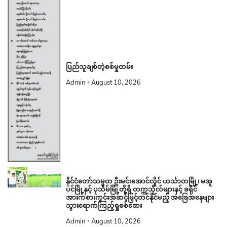
ပြည်သူချစ်တဲ့စစ်မှုထမ်း
Admin
August 10, 2026
နိုင်ငံတော်သမ္မတ ဦးမင်းအောင်လှိုင် ဟင်္သာတမြို့၊ မအူ
ပင်မြို့နှင့် ပုသိမ်မြို့တို့ရှိ တက္ကသိုလ်များနှင့် ခရိုင်
အားကစားကွင်းအဆင့်မြှင့်တင်နိုင်မည့် အခြေအနေများ
သွားရောက်ကြည့်ရှုစစ်ဆေး
Admin
August 10, 2026