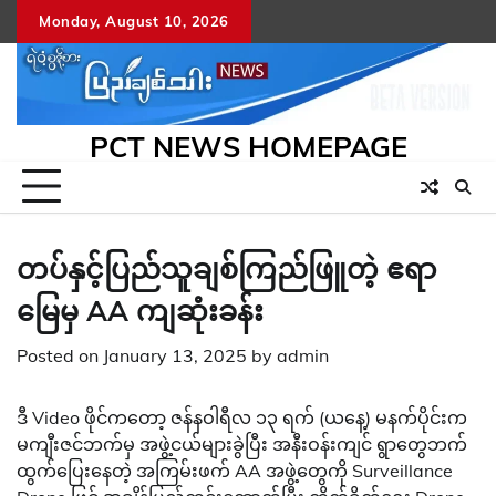
Skip
Monday, August 10, 2026
to
content
PCT NEWS HOMEPAGE
တပ်နှင့်ပြည်သူချစ်ကြည်ဖြူတဲ့ ဧရာ
မြေမှ AA ကျဆုံးခန်း
Posted on
January 13, 2025
by
admin
ဒီ Video ဖိုင်ကတော့ ဇန်နဝါရီလ ၁၃ ရက် (ယနေ့) မနက်ပိုင်းက
မကျီးဇင်ဘက်မှ အဖွဲ့ငယ်များခွဲပြီး အနီးဝန်းကျင် ရွာတွေဘက်
ထွက်ပြေးနေတဲ့ အကြမ်းဖက် AA အဖွဲ့တွေကို Surveillance