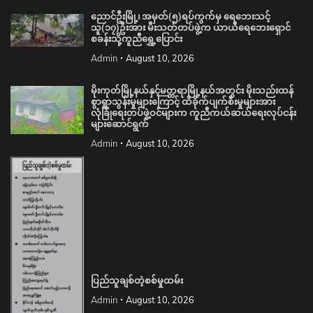
ညောင်ဦးမြို့၊ အမှတ်(၅)ရပ်ကွက်မှ ရေဘေးသင့်
သူ(၁၇)ဦးအား မီးသတ်တပ်ဖွဲ့က ယာယီရေဘေးရှောင်
စခန်းသို့ကူညီရွှေ့ပြောင်း
Admin
August 10, 2026
မိုးကုတ်မြို့နယ်နှင့်မတ္တရာမြို့နယ်အတွင်း မိုးသည်းထန်
စွာရွာသွန်းမှုများကြောင့် ထိခိုက်ပျက်စီးမှုများအား
လုံခြုံရေးတပ်ဖွဲ့ဝင်များက ကူညီကယ်ဆယ်ရေးလုပ်ငန်း
များဆောင်ရွက်
Admin
August 10, 2026
ပြည်သူချစ်တဲ့စစ်မှုထမ်း
Admin
August 10, 2026