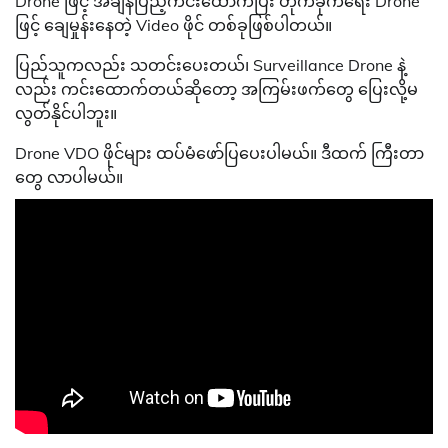
Drone ဖြင့် အချိန်ပြည့်ကင်းထောက်ပြီး တိုက်ခိုက်ရေး Drone
ဖြင့် ချေမှုန်းနေတဲ့ Video ဖိုင် တစ်ခုဖြစ်ပါတယ်။
ပြည်သူကလည်း သတင်းပေးတယ်၊ Surveillance Drone နဲ့
လည်း ကင်းထောက်တယ်ဆိုတော့ အကြမ်းဖက်တွေ ပြေးလို့မ
လွတ်နိုင်ပါဘူး။
Drone VDO ဖိုင်များ ထပ်မံဖော်ပြပေးပါမယ်။ ဒီထက် ကြီးတာ
တွေ လာပါမယ်။