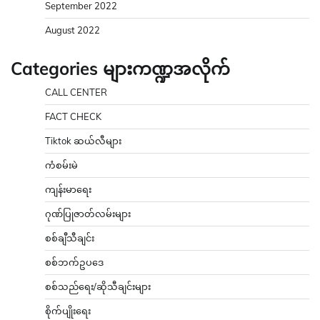
September 2022
August 2022
Categories များကဏ္ဍအလိုက်
CALL CENTER
FACT CHECK
Tiktok ဆယ်လီများ
ကံစမ်းမဲ
ကျန်းမာရေး
ဂုဏ်ပြုဇာတ်လမ်းများ
စစ်ချီသီချင်း
စစ်ဘက်ဥပဒေ
စစ်သည်ရေး/ဆိုသီချင်းများ
စိုက်ပျိုးရေး