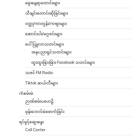
မွေးနေ့ဆုတောင်းများ
သီချင်းတောင်းဆိုခြင်းများ
ဝတ္ထု/ကာတွန်း/ကဗျာများ
ဆောင်းပါး/မဂ္ဂဇင်းများ
ပေါ်ပြူလာသတင်းများ
အနုပညာရှင်သတင်းများ
ထူးထူးခြားခြား Facebook သတင်းများ
သဇင် FM Radio
Tiktok ဆယ်လီများ
ကံစမ်းမဲ
ဉာဏ်စမ်းပဟေဠိ
ဖုန်းဘေလ်မဲဖောက်ခြင်း
ရင်ဖွင့်ဆွေးနွေး
Call Center