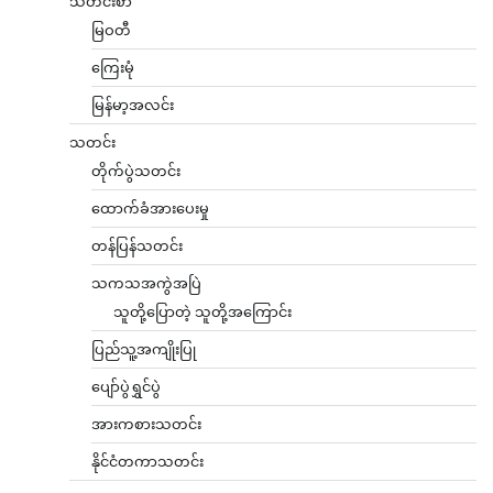
သတင်းစာ
မြဝတီ
ကြေးမုံ
မြန်မာ့အလင်း
သတင်း
တိုက်ပွဲသတင်း
ထောက်ခံအားပေးမှု
တန်ပြန်သတင်း
သကသအကွဲအပြဲ
သူတို့ပြောတဲ့ သူတို့အကြောင်း
ပြည်သူ့အကျိုးပြု
ပျော်ပွဲရွှင်ပွဲ
အားကစားသတင်း
နိုင်ငံတကာသတင်း