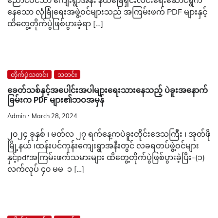
ညောင်ပင်သာ ကျေးရွာအနီး နယ်မြေရှင်းလင်းရေးဆောင်ရွက်
နေသော လုံခြုံရေးအဖွဲ့ဝင်များသည် အကြမ်းဖက် PDF များနှင့်
ထိတွေ့တိုက်ပွဲဖြစ်ပွားခဲ့ရာ […]
တိုက်ပွဲသတင်း
သတင်း
ခေတ်သစ်နှင့်အပေါင်းအပါများရေးသားနေသည့် ပဲခူးအနောက်
ခြမ်းက PDF များ၏ဘဝအမှန်
Admin
March 28, 2024
၂၀၂၄ ခုနှစ် ၊ မတ်လ ၂၇ ရက်နေ့ကပဲခူးတိုင်းဒေသကြီး ၊ အုတ်ဖို
မြို့နယ် ၊ထန်းပင်ကုန်းကျေးရွာအနီးတွင် လခရတပ်ဖွဲ့ဝင်များ
နှင့်pdfအကြမ်းဖက်သမားများ ထိတွေ့တိုက်ပွဲဖြစ်ပွားခဲ့ပြီး-(၁)
လက်လုပ် ၄၀ မမ ၁ […]