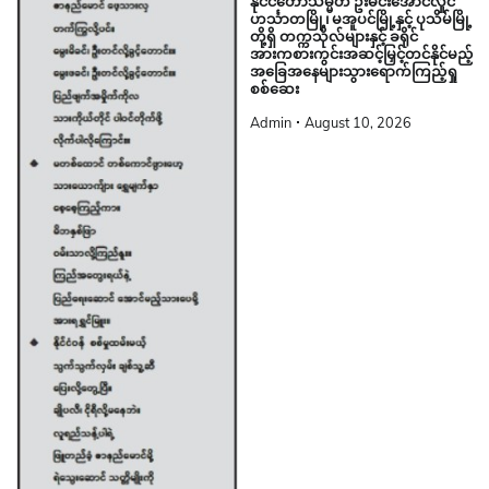
နိုင်ငံတော်သမ္မတ ဦးမင်းအောင်လှိုင်
ဟင်္သာတမြို့၊ မအူပင်မြို့နှင့် ပုသိမ်မြို့
တို့ရှိ တက္ကသိုလ်များနှင့် ခရိုင်
အားကစားကွင်းအဆင့်မြှင့်တင်နိုင်မည့်
အခြေအနေများသွားရောက်ကြည့်ရှု
စစ်ဆေး
Admin
August 10, 2026