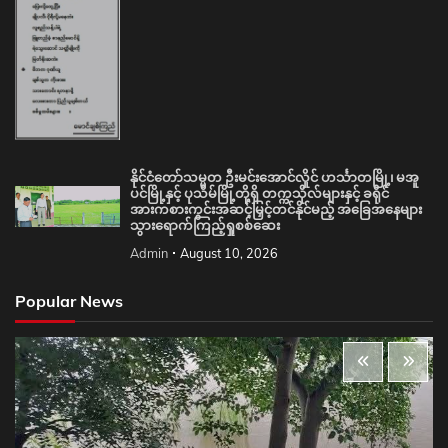
နိုင်ငံတော်သမ္မတ ဦးမင်းအောင်လှိုင် ဟင်္သာတမြို့၊ မအူ
ပင်မြို့နှင့် ပုသိမ်မြို့တို့ရှိ တက္ကသိုလ်များနှင့် ခရိုင်
အားကစားကွင်းအဆင့်မြှင့်တင်နိုင်မည့် အခြေအနေများ
သွားရောက်ကြည့်ရှုစစ်ဆေး
Admin
August 10, 2026
Popular News