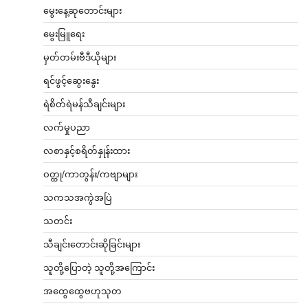
မွေးနေ့ဆုတောင်းများ
မွေးမြူရေး
မှတ်တမ်းဗီဒီယိုများ
ရင်ဖွင့်ဆွေးနွေး
ရဲစိတ်ရဲမန်သီချင်းများ
လက်မှုပညာ
လစာနှင့်စရိတ်နှုန်းထား
ဝတ္ထု/ကာတွန်း/ကဗျာများ
သကသအကွဲအပြဲ
သတင်း
သီချင်းတောင်းဆိုခြင်းများ
သူတို့ပြောတဲ့ သူတို့အကြောင်း
အထွေထွေဗဟုသုတ