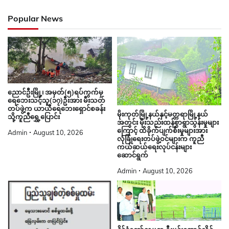
Popular News
ညောင်ဦးမြို့၊ အမှတ်(၅)ရပ်ကွက်မှ
ရေဘေးသင့်သူ(၁၇)ဦးအား မီးသတ်
တပ်ဖွဲ့က ယာယီရေဘေးရှောင်စခန်း
မိုးကုတ်မြို့နယ်နှင့်မတ္တရာမြို့နယ်
သို့ကူညီရွှေ့ပြောင်း
အတွင်း မိုးသည်းထန်စွာရွာသွန်းမှုများ
ကြောင့် ထိခိုက်ပျက်စီးမှုများအား
Admin
August 10, 2026
လုံခြုံရေးတပ်ဖွဲ့ဝင်များက ကူညီ
ကယ်ဆယ်ရေးလုပ်ငန်းများ
ဆောင်ရွက်
Admin
August 10, 2026