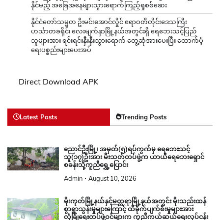
နိုင်မည့် အခြေအနေများသွားရောက်ကြည့်ရှုစစ်ဆေး
နိုင်ငံတော်သမ္မတ ဦးမင်းအောင်လှိုင် ဧရာဝတီတိုင်းဒေသကြီး
ဟင်္သာတခရိုင်၊ လေးမျက်နှာမြို့နယ်အတွင်းရှိ ရေဘေးသင့်ပြည်
သူများအား ရင်းရင်းနှီးနှီးသွားရောက် တွေ့ဆုံအားပေးပြီး ထောက်ပံ့
ရေးပစ္စည်းများပေးအပ်
Direct Download APK
Latest Posts
Trending Posts
ညောင်ဦးမြို့၊ အမှတ်(၅)ရပ်ကွက်မှ ရေဘေးသင့်
သူ(၁၇)ဦးအား မီးသတ်တပ်ဖွဲ့က ယာယီရေဘေးရှောင်
စခန်းသို့ကူညီရွှေ့ပြောင်း
Admin
August 10, 2026
မိုးကုတ်မြို့နယ်နှင့်မတ္တရာမြို့နယ်အတွင်း မိုးသည်းထန်
စွာရွာသွန်းမှုများကြောင့် ထိခိုက်ပျက်စီးမှုများအား
လုံခြုံရေးတပ်ဖွဲ့ဝင်များက ကူညီကယ်ဆယ်ရေးလုပ်ငန်း