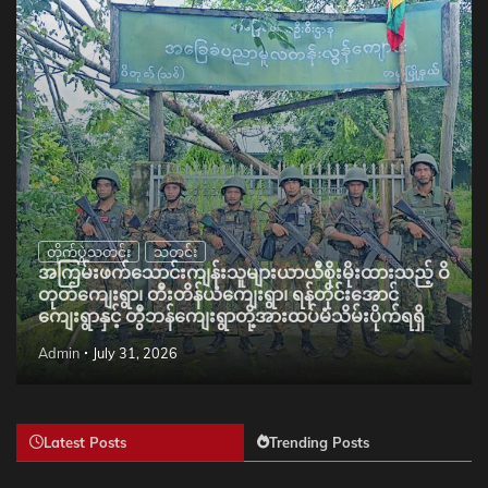
တိုက်ပွဲသတင်း
သတင်း
အကြမ်းဖက်သောင်းကျန်းသူများယာယီစိုးမိုးထားသည့် ဝိ
တုတ်ကျေးရွာ၊ တီးတိန်ယံကျေးရွာ၊ ရန်တိုင်းအောင်
ကျေးရွာနှင့် တွီဘန်ကျေးရွာတို့အားထပ်မံသိမ်းပိုက်ရရှိ
Admin
July 31, 2026
Latest Posts
Trending Posts