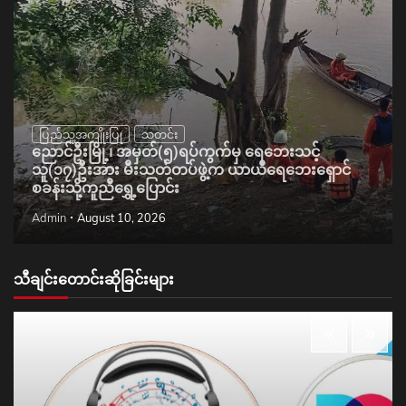
ပြည်သူ့အကျိုးပြု
သတင်း
ညောင်ဦးမြို့၊ အမှတ်(၅)ရပ်ကွက်မှ ရေဘေးသင့်
သူ(၁၇)ဦးအား မီးသတ်တပ်ဖွဲ့က ယာယီရေဘေးရှောင်
စခန်းသို့ကူညီရွှေ့ပြောင်း
Admin
August 10, 2026
သီချင်းတောင်းဆိုခြင်းများ