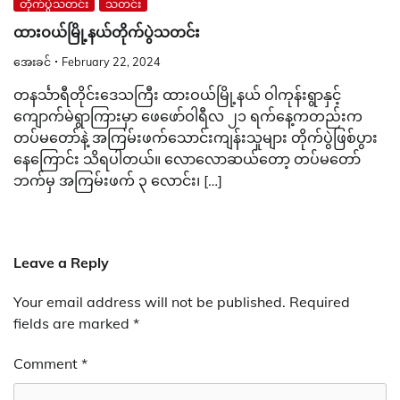
တိုက်ပွဲသတင်း
သတင်း
ထားဝယ်မြို့နယ်တိုက်ပွဲသတင်း
အေးခင်
February 22, 2024
တနင်္သာရီတိုင်းဒေသကြီး ထားဝယ်မြို့နယ် ဝါကုန်းရွာနှင့်
ကျောက်မဲရွာကြားမှာ ဖေဖော်ဝါရီလ ၂၁ ရက်နေ့ကတည်းက
တပ်မတော်နဲ့ အကြမ်းဖက်သောင်းကျန်းသူများ တိုက်ပွဲဖြစ်ပွား
နေကြောင်း သိရပါတယ်။ လောလောဆယ်တော့ တပ်မတော်
ဘက်မှ အ​ကြမ်းဖက် ၃ လောင်း၊ […]
Leave a Reply
Your email address will not be published.
Required
fields are marked
*
Comment
*