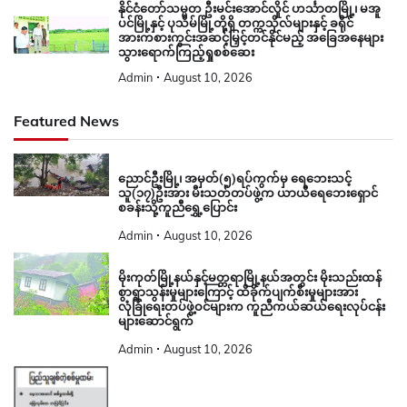
နိုင်ငံတော်သမ္မတ ဦးမင်းအောင်လှိုင် ဟင်္သာတမြို့၊ မအူ
ပင်မြို့နှင့် ပုသိမ်မြို့တို့ရှိ တက္ကသိုလ်များနှင့် ခရိုင်
အားကစားကွင်းအဆင့်မြှင့်တင်နိုင်မည့် အခြေအနေများ
သွားရောက်ကြည့်ရှုစစ်ဆေး
Admin
August 10, 2026
Featured News
ညောင်ဦးမြို့၊ အမှတ်(၅)ရပ်ကွက်မှ ရေဘေးသင့်
သူ(၁၇)ဦးအား မီးသတ်တပ်ဖွဲ့က ယာယီရေဘေးရှောင်
စခန်းသို့ကူညီရွှေ့ပြောင်း
Admin
August 10, 2026
မိုးကုတ်မြို့နယ်နှင့်မတ္တရာမြို့နယ်အတွင်း မိုးသည်းထန်
စွာရွာသွန်းမှုများကြောင့် ထိခိုက်ပျက်စီးမှုများအား
လုံခြုံရေးတပ်ဖွဲ့ဝင်များက ကူညီကယ်ဆယ်ရေးလုပ်ငန်း
များဆောင်ရွက်
Admin
August 10, 2026