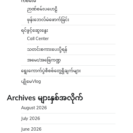
ကံစမ်းမဲ
ဉာဏ်စမ်းပဟေဠိ
ဖုန်းဘေလ်မဲဖောက်ခြင်း
ရင်ဖွင့်ဆွေးနွေး
Call Center
သတင်းစကားပေးပို့ရန်
အမေး/အဖြေကဏ္ဍ
ရွေးကောက်ပွဲစိစစ်တွေ့ရှိချက်များ
ပျိုမေVlog
Archives များနှစ်အလိုက်
August 2026
July 2026
June 2026