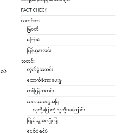
FACT CHECK
သတင်းစာ
မြဝတီ
ကြေးမုံ
မြန်မာ့အလင်း
သတင်း
တိုက်ပွဲသတင်း
စေ
ထောက်ခံအားပေးမှု
တန်ပြန်သတင်း
သကသအကွဲအပြဲ
သူတို့ပြောတဲ့ သူတို့အကြောင်း
ပြည်သူ့အကျိုးပြု
ပျော်ပွဲရွှင်ပွဲ