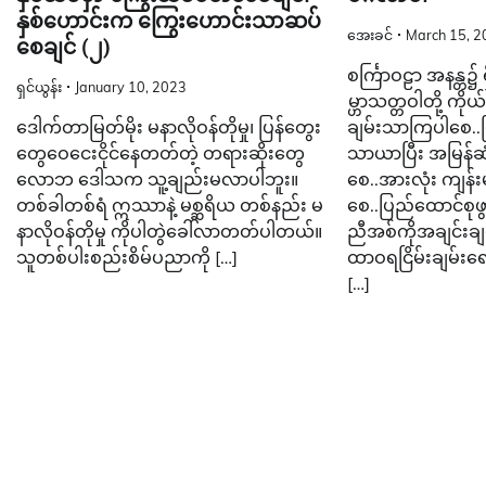
နှစ်ဟောင်းက ကြွေးဟောင်းသာဆပ်
အေးခင်
March 15, 2
စေချင် (၂)
စင်္ကြာဝဠာ အနန္တ၌
ရှင်ယွန်း
January 10, 2023
မ္ဟာသတ္တဝါတို့ ကိုယ
ဒေါက်တာမြတ်မိုး မနာလိုဝန်တိုမှု၊ ပြန်တွေး
ချမ်းသာကြပါစေ..မြန
တွေဝေငေးငိုင်နေတတ်တဲ့ တရားဆိုးတွေ
သာယာပြီး အမြန်ဆုံ
လောဘ ဒေါသက သူ့ချည်းမလာပါဘူး။
စေ..အားလုံး ကျန်
တစ်ခါတစ်ရံ ဣဿာနဲ့ မစ္ဆရိယ တစ်နည်း မ
စေ..ပြည်ထောင်စုဖွ
နာလိုဝန်တိုမှု ကိုပါတွဲခေါ်လာတတ်ပါတယ်။
ညီအစ်ကိုအချင်းချင
သူတစ်ပါးစည်းစိမ်ပညာကို […]
ထာဝရငြိမ်းချမ်
[…]