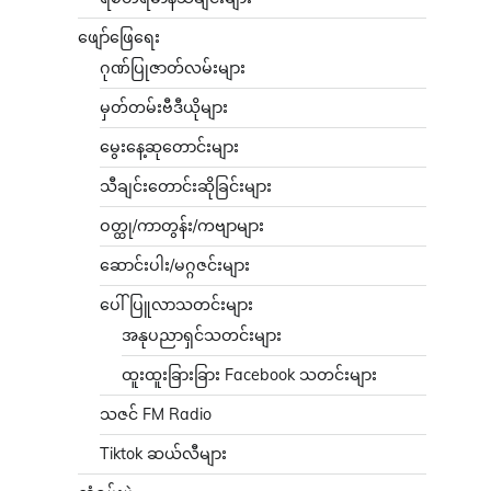
ဖျော်ဖြေရေး
ဂုဏ်ပြုဇာတ်လမ်းများ
မှတ်တမ်းဗီဒီယိုများ
မွေးနေ့ဆုတောင်းများ
သီချင်းတောင်းဆိုခြင်းများ
ဝတ္ထု/ကာတွန်း/ကဗျာများ
ဆောင်းပါး/မဂ္ဂဇင်းများ
ပေါ်ပြူလာသတင်းများ
အနုပညာရှင်သတင်းများ
ထူးထူးခြားခြား Facebook သတင်းများ
သဇင် FM Radio
Tiktok ဆယ်လီများ