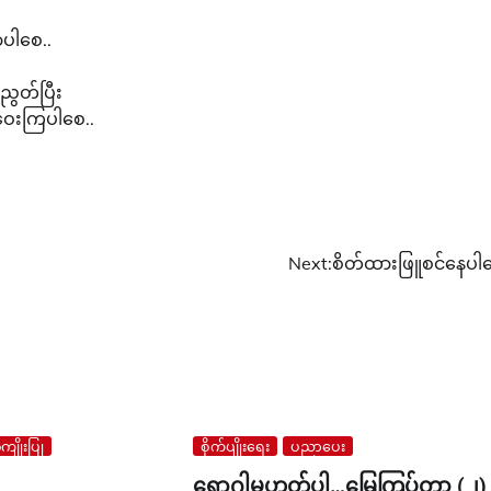
ာပါစေ..
ညွတ်ပြီး
ဝေးကြပါစေ..
Next:
စိတ်ထားဖြူစင်နေပါ
ျိုးပြု
စိုက်ပျိုးရေး
ပညာပေး
ရောဂါမဟုတ်ပါ…မြေကြပ်တာ (၂)