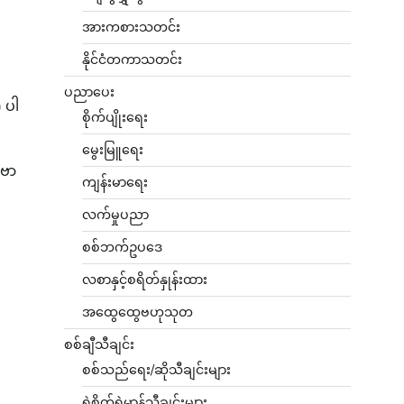
အားကစားသတင်း
နိုင်ငံတကာသတင်း
ပညာပေး
 ပါ
စိုက်ပျိုးရေး
မွေးမြူရေး
့ ဗာ
ကျန်းမာရေး
လက်မှုပညာ
စစ်ဘက်ဥပဒေ
လစာနှင့်စရိတ်နှုန်းထား
အထွေထွေဗဟုသုတ
စစ်ချီသီချင်း
စစ်သည်ရေး/ဆိုသီချင်းများ
ရဲစိတ်ရဲမာန်သီချင်းများ