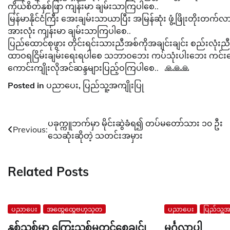
ကိုယ်စိတ်နှစ်ဖြာ ကျန်းမာ ချမ်းသာကြပါစေ..
မြန်မာနိုင်ငံကြီး အေးချမ်းသာယာပြီး အမြန်ဆုံး ဖွံ့ဖြိုးတိုးတက်လ
အားလုံး ကျန်းမာ ချမ်းသာကြပါစေ..
ပြည်ထောင်စုဖွား တိုင်းရင်းသားညီအစ်ကိုအချင်းချင်း စည်းလုံးညီ
ထာဝရငြိမ်းချမ်းရေးရပါစေ သဘာဝဘေး ကပ်သုံးပါးဘေး ကင်း
ကောင်းကျိုးလိုအင်ဆန္ဒများပြည့်ဝကြပါစေ.. 🙏🙏🙏
Posted in
ပညာပေး
,
ပြည်သူ့အကျိုးပြု
Post
ပခုက္ကူဘက်မှာ မိုင်းဆွဲခံရ၍ တပ်မတော်သား ၁၀ ဦး
Previous:
သေဆုံးဆိုတဲ့ သတင်းအမှား
navigation
Related Posts
ပညာပေး
အထွေထွေဗဟုသုတ
ပညာပေး
ပြည်သူ့အက
နှစ်သစ်မှာ ကြွေးသစ်မတင်စေချင်၊
မင်္ဂလာပါ