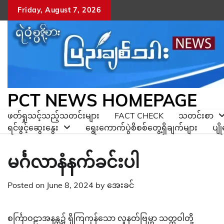
Skip
Friday, August 7, 2026
to
content
PCT NEWS HOMEPAGE
ဖတ်ရှုသင့်သည့်သတင်းများ
FACT CHECK
သတင်းစာ
ရင်ဖွင့်ဆွေးနွေး
ရွေးကောက်ပွဲစိစစ်တွေ့ရှိချက်များ
ပျ
မင်္ဂလာနံနက်ခင်းပါ
Posted on
June 8, 2024
by
အေးခင်
စင်္ကြာဝဠာအနန္တ၌ ရှိကြကုန်သော လူနတ်ဗြမ္ဟာ သတ္တဝါတို့