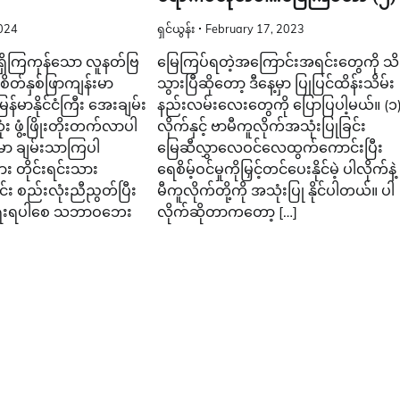
024
ရှင်ယွန်း
February 17, 2023
 ရှိကြကုန်သော လူနတ်ဗြ
မြေကြပ်ရတဲ့အကြောင်းအရင်းတွေကို သိ
်စိတ်နှစ်ဖြာကျန်းမာ
သွားပြီဆိုတော့ ဒီနေ့မှာ ပြုပြင်ထိန်းသိမ်း
်မာနိုင်ငံကြီး အေးချမ်း
နည်းလမ်းလေးတွေကို ပြောပြပါ့မယ်။ (၁)
း ဖွံ့ဖြိုးတိုးတက်လာပါ
လိုက်နှင့် ဗာမီကူလိုက်အသုံးပြုခြင်း
းမာ ချမ်းသာကြပါ
မြေဆီလွှာလေဝင်လေထွက်ကောင်းပြီး
ား တိုင်းရင်းသား
ရေစိမ့်ဝင်မှုကိုမြှင့်တင်ပေးနိုင်မဲ့ ပါလိုက်နဲ
်း စည်းလုံးညီညွတ်ပြီး
မီကူလိုက်တို့ကို အသုံးပြု နိုင်ပါတယ်။ ပါ
းရေးရပါစေ သဘာဝဘေး
လိုက်ဆိုတာကတော့ […]