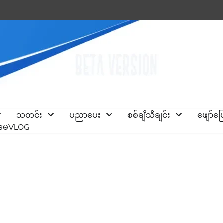
သတင်း
ပညာပေး
စစ်ချီသီချင်း
ဖျော်ဖ
ိုမေVLOG