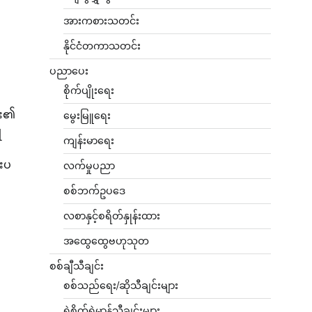
အားကစားသတင်း
နိုင်ငံတကာသတင်း
ပညာပေး
စိုက်ပျိုးရေး
ူး၏
မွေးမြူရေး
ံ
ကျန်းမာရေး
း
်းပ
လက်မှုပညာ
စစ်ဘက်ဥပဒေ
လစာနှင့်စရိတ်နှုန်းထား
အထွေထွေဗဟုသုတ
စစ်ချီသီချင်း
စစ်သည်ရေး/ဆိုသီချင်းများ
ရဲစိတ်ရဲမာန်သီချင်းများ