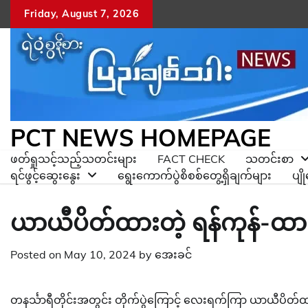
Skip
Friday, August 7, 2026
to
content
PCT NEWS HOMEPAGE
ဖတ်ရှုသင့်သည့်သတင်းများ
FACT CHECK
သတင်းစာ
ရင်ဖွင့်ဆွေးနွေး
ရွေးကောက်ပွဲစိစစ်တွေ့ရှိချက်များ
ပျ
ယာယီပိတ်ထားတဲ့ ရန်ကုန်-ထားဝယ်
Posted on
May 10, 2024
by
အေးခင်
တနင်္သာရီတိုင်းအတွင်း တိုက်ပွဲကြောင့် လေးရက်ကြာ ယာယီပိတ်ထာ