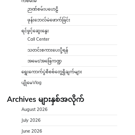
ကံစမ်းမဲ
ဉာဏ်စမ်းပဟေဠိ
ဖုန်းဘေလ်မဲဖောက်ခြင်း
ရင်ဖွင့်ဆွေးနွေး
Call Center
သတင်းစကားပေးပို့ရန်
အမေး/အဖြေကဏ္ဍ
ရွေးကောက်ပွဲစိစစ်တွေ့ရှိချက်များ
ပျိုမေVlog
Archives များနှစ်အလိုက်
August 2026
July 2026
June 2026