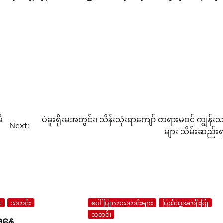
ိ
ပဲခူးရိုးမအတွင်း၊ သိန်းသုံးရာကျော် တရားမဝင် ကျွန်းသ
Next:
များ သိမ်းဆည်းရ
း
သတင်း
ပေါ်ပြူလာသတင်းများ
ပြည်သူ့အကျိုးပြု
သတင်း
ေအနေ