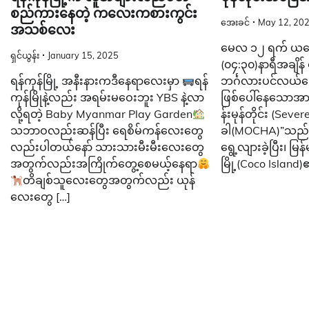
စည်ကားနေတဲ့ ကလေးကစားကွင်း
အေးခင်
May 12, 20
အသစ်လေး
မေလ ၁၂ ရက် ယနေ့မ
ရှင်ယွန်း
January 15, 2025
(၀၄:၃၀)နာရီအချိန်
ရန်ကုန်မြို့ အနီးနားကဒီနေရာလေးမှာ
ရန်
ဘင်္ဂလားပင်လယ်အေ
ကုန်မြိုနဲ့လည်း အရမ်းမဝေးဘူး YBS နဲ့လာ
ဖြစ်ပေါ်နေသောအ
လို့ရတဲ့ Baby Myanmar Play Garden
န်းမုန်တိုင်း (Seve
သဘာဝလည်းဆန်ပြီး ရေစိမ်ကန်လေးတွေ
ခါ(MOCHA)”သည် မြ
လည်းပါတယ်နော် သားသားမီးမီးလေးတွေ
ရွေ့လျားခဲ့ပြီး၊ မြန်မ
အတွက်လည်းအကြိုက်တွေ့စေမယ့်နေရာ
မြို့(Coco Island)
တိချစ်သူလေးတွေအတွက်လည်း ယုန်
လေးတွေ […]