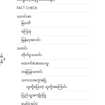
FACT CHECK
သတင်းစာ
မြဝတီ
ကြေးမုံ
မြန်မာ့အလင်း
သတင်း
တိုက်ပွဲသတင်း
စ်
မိ
ထောက်ခံအားပေးမှု
တန်ပြန်သတင်း
သကသအကွဲအပြဲ
သူတို့ပြောတဲ့ သူတို့အကြောင်း
ပြည်သူ့အကျိုးပြု
ပျော်ပွဲရွှင်ပွဲ