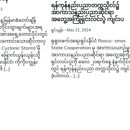
ရန်ကုန်နည်းပညာတက္ကသိုလ်၌
23
အာကာသနည်းပညာဆိုင်ရာ
အတွေ့အကြုံရှင်းလင်းပွဲ ကျင်းပ
ြန်မာစံတော်ချိန်
 တိုင်းထွာချက်များအရ
ရှင်ယွန်း
May 21, 2024
ာ်အရှေ့တောင်ပိုင်းတွင်
ရုရှားဖက်ဒရေးရှင်းနိုင်ငံ Rosco- smos
ားကောင်းသောဆိုင်ကလု
State Cooperation မှ အာကာသယာဉ်မှ
re Cyclonic Storm)“မို
အာကာသနည်းပညာဆိုင်ရာ အတွေ့အကြု
ောက်ယွန်းယွန်းသို့
ရှင်းလင်းပွဲကို မေလ ၂၀ရက်နေ့ နံနက်ပိုင်
ာနိုင်ငံ၊ ကိုကိုးကျွန်း
တွင် ရန်ကုန်နည်းပညာ တက္ကသိုလ်၌ ကျင
၏ […]
ခဲ့ပါတယ်… […]