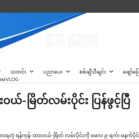
သတင်း
ပညာပေး
စစ်ချီသီချင်း
ဖျော်ဖ
ိုမေVLOG
-မြိတ်လမ်းပိုင်း ပြန်ဖွင့်ပြီ
းရတဲ့ ရန်ကုန်-ထားဝယ်-မြိတ် လမ်းပိုင်းကို မေလ ၉ ရက်၊ မနက်ပိုင်