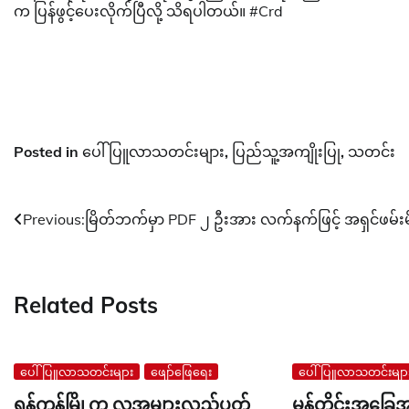
က ပြန်ဖွင့်ပေးလိုက်ပြီလို့ သိရပါတယ်။ #Crd
Posted in
ပေါ်ပြူလာသတင်းများ
,
ပြည်သူ့အကျိုးပြု
,
သတင်း
Post
Previous:
မြိတ်ဘက်မှာ PDF ၂ ဦးအား လက်နက်ဖြင့် အရှင်ဖမ်းမ
navigation
Related Posts
ပေါ်ပြူလာသတင်းများ
ဖျော်ဖြေရေး
ပေါ်ပြူလာသတင်းမျာ
ရန်ကုန်မြို့က လူအများလည်ပတ်
မုန်တိုင်းအခြ