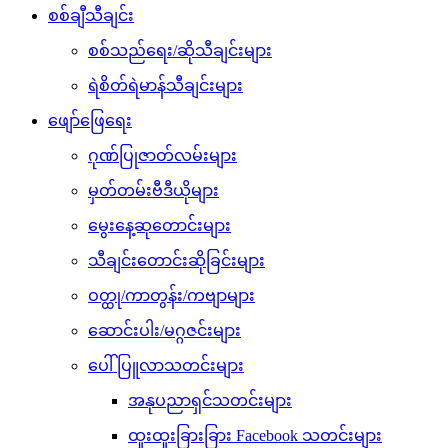
စစ်ချီသီချင်း
စစ်သည်ရေး/ဆိုသီချင်းများ
ရဲစိတ်ရဲမာန်သီချင်းများ
ဖျော်ဖြေရေး
ဂုဏ်ပြုဇာတ်လမ်းများ
မှတ်တမ်းဗီဒီယိုများ
မွေးနေ့ဆုတောင်းများ
သီချင်းတောင်းဆိုခြင်းများ
ဝတ္ထု/ကာတွန်း/ကဗျာများ
ဆောင်းပါး/မဂ္ဂဇင်းများ
ပေါ်ပြူလာသတင်းများ
အနုပညာရှင်သတင်းများ
ထူးထူးခြားခြား Facebook သတင်းများ