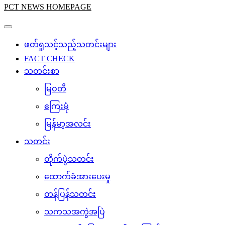
PCT NEWS HOMEPAGE
ဖတ်ရှုသင့်သည့်သတင်းများ
FACT CHECK
သတင်းစာ
မြဝတီ
ကြေးမုံ
မြန်မာ့အလင်း
သတင်း
တိုက်ပွဲသတင်း
ထောက်ခံအားပေးမှု
တန်ပြန်သတင်း
သကသအကွဲအပြဲ