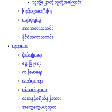
သူတို့ပြောတဲ့ သူတို့အကြောင်း
ပြည်သူ့အကျိုးပြု
ပျော်ပွဲရွှင်ပွဲ
အားကစားသတင်း
နိုင်ငံတကာသတင်း
ပညာပေး
စိုက်ပျိုးရေး
မွေးမြူရေး
ကျန်းမာရေး
လက်မှုပညာ
စစ်ဘက်ဥပဒေ
လစာနှင့်စရိတ်နှုန်းထား
အထွေထွေဗဟုသုတ