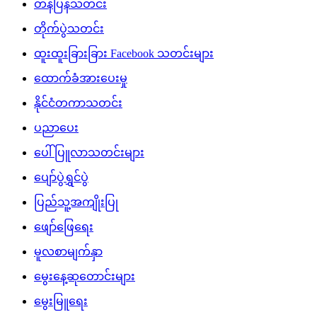
တန်ပြန်သတင်း
တိုက်ပွဲသတင်း
ထူးထူးခြားခြား Facebook သတင်းများ
ထောက်ခံအားပေးမှု
နိုင်ငံတကာသတင်း
ပညာပေး
ပေါ်ပြူလာသတင်းများ
ပျော်ပွဲရွှင်ပွဲ
ပြည်သူ့အကျိုးပြု
ဖျော်ဖြေရေး
မူလစာမျက်နှာ
မွေးနေ့ဆုတောင်းများ
မွေးမြူရေး