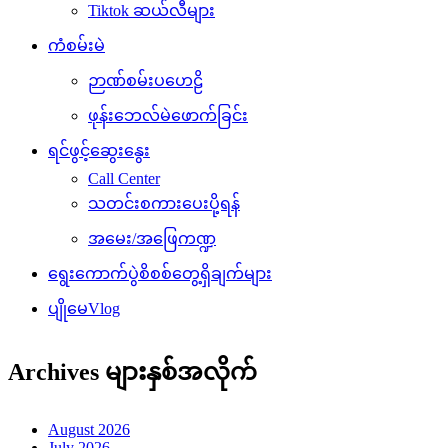
Tiktok ဆယ်လီများ
ကံစမ်းမဲ
ဉာဏ်စမ်းပဟေဠိ
ဖုန်းဘေလ်မဲဖောက်ခြင်း
ရင်ဖွင့်ဆွေးနွေး
Call Center
သတင်းစကားပေးပို့ရန်
အမေး/အဖြေကဏ္ဍ
ရွေးကောက်ပွဲစိစစ်တွေ့ရှိချက်များ
ပျိုမေVlog
Archives များနှစ်အလိုက်
August 2026
July 2026