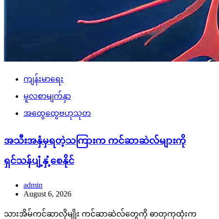
ကျန်းမာရေး
မူလစာမျက်နှာ
အထွေထွေဗဟုသုတ
အသီးအနှံမှရတဲ့သကြားက ကင်ဆာဆဲလ်များကို
ရှင်သန်ပျံ့နှံ့စေနိုင်
admin
August 6, 2026
သားအိမ်ကင်ဆာလိုမျိုး ကင်ဆာဆဲလ်တွေကို ဓာတုကုထုံးက