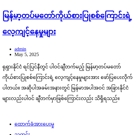
မြန်မာ့တပ်မတော်ကိုယ်စားပြုစစ်ကြောင်းရဲ့
လေ့ကျင့်နေမှုများ
admin
May 5, 2025
ရုရှားနိုင်ငံ ရင်ပြင်နီတွင် ပါဝင်ချီတက်မည့် မြန်မာ့တပ်မတော်
ကိုယ်စားပြုစစ်ကြောင်းရဲ့ လေ့ကျင့်နေမှုများအား ဖော်ပြပေးလိုက်
ပါတယ်။ အဆိုပါအခမ်းအနားတွင် မြန်မာအပါအဝင် အခြားနိုင်ငံ
များလည်းပါဝင် ချီတက်မှာဖြစ်ကြောင်းလည်း သိရှိရသည်။
ထောက်ခံအားပေးမှု
သတင်း