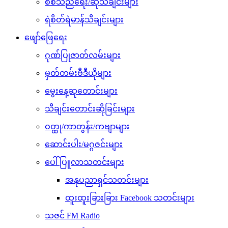
စစ်သည်ရေး/ဆိုသီချင်းများ
ရဲစိတ်ရဲမာန်သီချင်းများ
ဖျော်ဖြေရေး
ဂုဏ်ပြုဇာတ်လမ်းများ
မှတ်တမ်းဗီဒီယိုများ
မွေးနေ့ဆုတောင်းများ
သီချင်းတောင်းဆိုခြင်းများ
ဝတ္ထု/ကာတွန်း/ကဗျာများ
ဆောင်းပါး/မဂ္ဂဇင်းများ
ပေါ်ပြူလာသတင်းများ
အနုပညာရှင်သတင်းများ
ထူးထူးခြားခြား Facebook သတင်းများ
သဇင် FM Radio