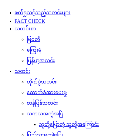
ဖတ်ရှုသင့်သည့်သတင်းများ
FACT CHECK
သတင်းစာ
မြဝတီ
ကြေးမုံ
မြန်မာ့အလင်း
သတင်း
တိုက်ပွဲသတင်း
ထောက်ခံအားပေးမှု
တန်ပြန်သတင်း
သကသအကွဲအပြဲ
သူတို့ပြောတဲ့ သူတို့အကြောင်း
ပြည်သူ့အကျိုးပြု