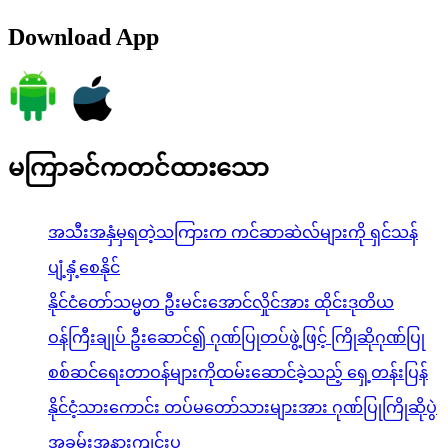
Download App
မကြာခင်ကတင်ထားသော
အသီးအနှံမှရတဲ့သကြားက ကင်ဆာဆဲလ်များကို ရှင်သန်
ပျံ့နှံ့စေနိုင်
နိုင်ငံတော်သမ္မတ ဦးမင်းအောင်လှိုင်အား ထိုင်းဒုတိယ
ဝန်ကြီးချုပ် ဦးဆောင်၍ ဂုဏ်ပြုတပ်ဖွဲ့ဖြင့် ကြိုဆိုဂုဏ်ပြု
စစ်ဆင်ရေးတာဝန်များကိုထမ်းဆောင်ခဲ့သည့် ရှေ့တန်းပြန်
နိုင်ငံ့သားကောင်း တပ်မတော်သားများအား ဂုဏ်ပြုကြိုဆိုပွဲ
အခမ်းအနားကျင်းပ