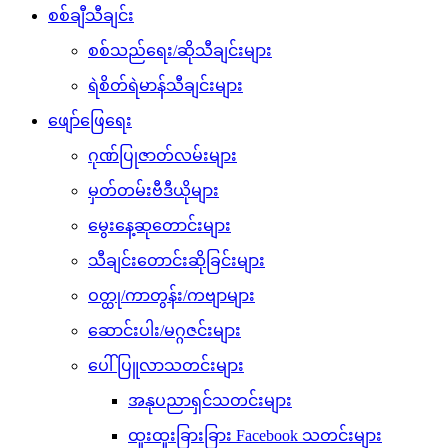
စစ်ချီသီချင်း
စစ်သည်ရေး/ဆိုသီချင်းများ
ရဲစိတ်ရဲမာန်သီချင်းများ
ဖျော်ဖြေရေး
ဂုဏ်ပြုဇာတ်လမ်းများ
မှတ်တမ်းဗီဒီယိုများ
မွေးနေ့ဆုတောင်းများ
သီချင်းတောင်းဆိုခြင်းများ
ဝတ္ထု/ကာတွန်း/ကဗျာများ
ဆောင်းပါး/မဂ္ဂဇင်းများ
ပေါ်ပြူလာသတင်းများ
အနုပညာရှင်သတင်းများ
ထူးထူးခြားခြား Facebook သတင်းများ