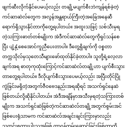
ဖျက်ဆီးလိုက်နိုင်ပေမယ့်လည်း တချို့မပျက်စီးဘဲကျန်ရစ်ခဲ့တဲ့
ကင်ဆာဆဲလ်တွေက အလွန်အန္တရာယ်ကြီးတဲ့အခြေအနေဆီ
ရောက်ရှိသွားနိုင်တာကိုတွေ့ရပါတယ်။ အထူးသဖြင့် သစ်သီးမှရ
တဲ့သကြားဓာတ်တစ်မျိုးက အဲဒီကင်ဆာဆဲလ်တွေကိုရှင်သန်စေ
ပြီး ပျံ့နှံ့စေအောင်ကူညီပေးတာပါ။ ဒီတွေ့ရှိချက်ကို ဝစ္စတာ
တက္ကသိုလ်မှသုတေသီများဖော်ထုတ်နိုင်ခဲ့တာပါ။ သူတို့ရဲ့လေ့လာ
ချက်အရ ဓာတုကုထုံးကြောင့်ကင်ဆာဆဲလ်တချို့ဟာ ပျက်စီးသွား
တာတွေ့ရပါတယ်။ ဒီလိုပျက်စီးသွားပေမယ့်လည်း အပြီးတိုင်ပြို
ကွဲခြင်းမရှိတဲ့အတွက်ဇီဝဗေဒနည်းအရဆိုရင် အသက်ရှင်နေဆဲ
ဖြစ်တယ်လို့ဆိုနိုင်ပါတယ်။ အဲဒီအချိန်မှာအသီးမှရတဲ့သကြားတစ်
မျိုးက အသက်ရှင်ဆဲဖြစ်တဲ့ကင်ဆာဆဲလ်တချို့အတွက်စွမ်းအင်
ဖြစ်ပေးရုံသာမက ကင်ဆာဆဲလ်အချင်းချင်းကြားမှာလည်း
သတင်းစကားပါးသူအဖြစ် တာဝန်ထမ်းဆောင်ခြင်းဖြစ်တာကို