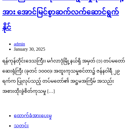
အား အောင်မြင်စွာဆက်လက်ဆောင်ရွက်
နိုင်
admin
January 30, 2025
ရန်ကုန်တိုင်းဒေသကြီး၊ မင်္ဂလာဒုံမြို့နယ်ရှိ အမှတ် (၁) တပ်မတော်
ဆေးရုံကြီး (ခုတင် ၁၀၀၀)၊ အထူးကုသမှုစင်တာ၌ ဇန်နဝါရီ ၂၉
ရက်က ပြုလုပ်သည့် တပ်မတော်၏ အဋ္ဌမအကြိမ် အသည်း
အစားထိုးခွဲစိတ်ကုသမှု […]
ထောက်ခံအားပေးမှု
သတင်း