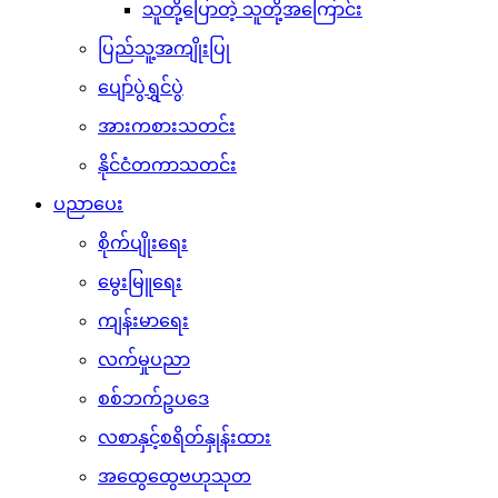
သူတို့ပြောတဲ့ သူတို့အကြောင်း
ပြည်သူ့အကျိုးပြု
ပျော်ပွဲရွှင်ပွဲ
အားကစားသတင်း
နိုင်ငံတကာသတင်း
ပညာပေး
စိုက်ပျိုးရေး
မွေးမြူရေး
ကျန်းမာရေး
လက်မှုပညာ
စစ်ဘက်ဥပဒေ
လစာနှင့်စရိတ်နှုန်းထား
အထွေထွေဗဟုသုတ