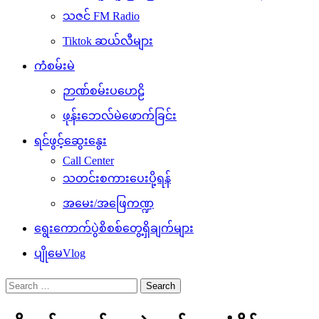
သဇင် FM Radio
Tiktok ဆယ်လီများ
ကံစမ်းမဲ
ဉာဏ်စမ်းပဟေဠိ
ဖုန်းဘေလ်မဲဖောက်ခြင်း
ရင်ဖွင့်ဆွေးနွေး
Call Center
သတင်းစကားပေးပို့ရန်
အမေး/အဖြေကဏ္ဍ
ရွေးကောက်ပွဲစိစစ်တွေ့ရှိချက်များ
ပျိုမေVlog
Search
for: