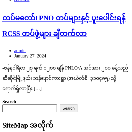
တပ်မတော်၊ PNO တပ်များနှင့် ပူးပေါင်းရန်
RCSS တပ်ဖွဲ့များ ချီတက်လာ
admin
January 27, 2024
-ဇန်နဝါရီလ ၂၇ ရက် ၁၂၀၀ ချိန် PNLO/A အင်အား ၂၀၀ ခန့်သည်
ဆီဆိုင်မြို့နယ်၊ ဘန်နောင်ကားရွာ (အယ်လ်စီ- ၃၁၀၄၈၅) သို့
ရောက်ရှိလာပြီး […]
Search
Search
SiteMap အလိုက်