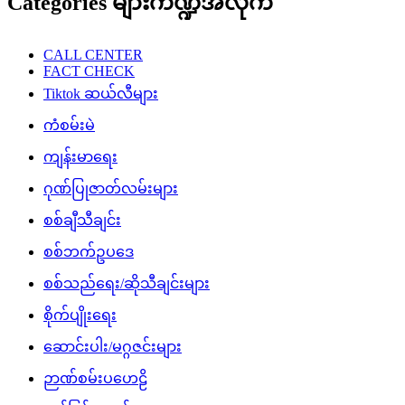
Categories များကဏ္ဍအလိုက်
CALL CENTER
FACT CHECK
Tiktok ဆယ်လီများ
ကံစမ်းမဲ
ကျန်းမာရေး
ဂုဏ်ပြုဇာတ်လမ်းများ
စစ်ချီသီချင်း
စစ်ဘက်ဥပဒေ
စစ်သည်ရေး/ဆိုသီချင်းများ
စိုက်ပျိုးရေး
ဆောင်းပါး/မဂ္ဂဇင်းများ
ဉာဏ်စမ်းပဟေဠိ