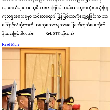
သုတေသီများကတွေ့ရှိထားတာဖြစ်ပါတယ်။ ဓာတုကုထုံးအသုံးပြု
ကုသမှုအများစုမှာ ကင်ဆာရောဂါပြန်ဖြစ်တာကိုတွေ့ရခြင်းက ဘာ
ကြောင့်လဲဆိုတာကို ယခုသုတေသနကအဖြေဖော်ထုတ်ပေးလိုက်
နိုင်တာဖြစ်ပါတယ်။ Ref: STDကိုထက်
Read More