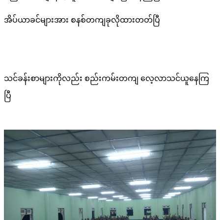
အိပ်ယာခင်များအား စနစ်တကျခုလိုထားတတ်ပြီ
သင်ခန်းစာများကိုလည်း စည်းကမ်းတကျ လေ့လာသင်ယူနေကြ
ပြီ