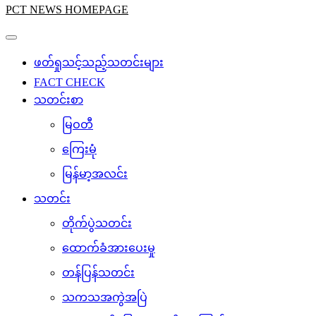
PCT NEWS HOMEPAGE
ဖတ်ရှုသင့်သည့်သတင်းများ
FACT CHECK
သတင်းစာ
မြဝတီ
ကြေးမုံ
မြန်မာ့အလင်း
သတင်း
တိုက်ပွဲသတင်း
ထောက်ခံအားပေးမှု
တန်ပြန်သတင်း
သကသအကွဲအပြဲ