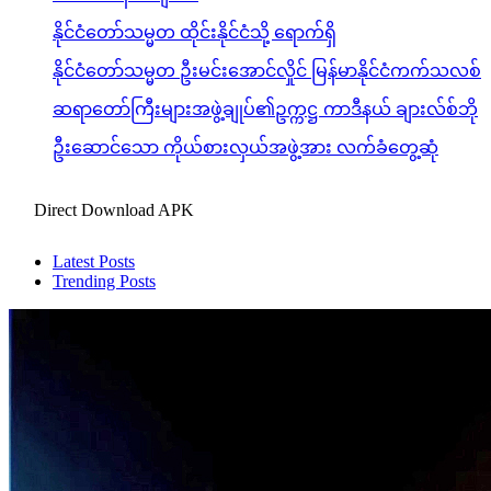
နိုင်ငံတော်သမ္မတ ထိုင်းနိုင်ငံသို့ ရောက်ရှိ
နိုင်ငံတော်သမ္မတ ဦးမင်းအောင်လှိုင် မြန်မာနိုင်ငံကက်သလစ်
ဆရာတော်ကြီးများအဖွဲ့ချုပ်၏ဥက္ကဋ္ဌ ကာဒီနယ် ချားလ်စ်ဘို
ဦးဆောင်သော ကိုယ်စားလှယ်အဖွဲ့အား လက်ခံတွေ့ဆုံ
Direct Download APK
Latest Posts
Trending Posts