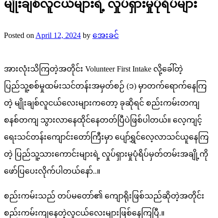
မျိုးချစ်လူငယ်များရဲ့ လှုပ်ရှားမှုပုံရိပ်များ
Posted on
April 12, 2024
by
အေးခင်
အားလုံးသိကြတဲ့အတိုင်း Volunteer First Intake လို့ခေါ်တဲ့
ပြည်သူ့စစ်မှုထမ်းသင်တန်းအမှတ်စဉ် (၁) မှာတက်ရောက်နေကြ
တဲ့ မျိုးချစ်လူငယ်လေးများကတော့ ခုဆိုရင် စည်းကမ်းတကျ
စနစ်တကျ သွားလာနေထိုင်နေတတ်ပြီပဲဖြစ်ပါတယ်။ လေ့ကျင့်
ရေးသင်တန်းကျောင်းတော်ကြီးမှာ ပျော်ရွှင်လေ့လာသင်ယူနေကြ
တဲ့ ပြည်သူ့သားကောင်းများရဲ့ လှုပ်ရှားမှုပုံရိပ်မှတ်တမ်းအချို့ကို
ဖော်ပြပေးလိုက်ပါတယ်နော်..။
စည်းကမ်းသည် တပ်မတော်၏ ကျောရိုးဖြစ်သည်ဆိုတဲ့အတိုင်း
စည်းကမ်းကျနေတဲ့လူငယ်လေးများဖြစ်နေကြပြီ.။