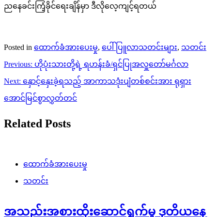
ညနေခင်းကြံ့ခိုင်ရေးချိန်မှာ ဒီလိုလေ့ကျင့်ရတယ်
Posted in
ထောက်ခံအားပေးမှု
,
ပေါ်ပြူလာသတင်းများ
,
သတင်း
Post
Previous:
ဟိုပုံးသားတို့ရဲ့ ရဟန်းခံ/ရှင်ပြုအလှူတော်မင်္ဂလာ
navigation
Next:
နှောင့်နှေးခဲ့ရသည့် အာကာသဒုံးပျံတစ်စင်းအား ရုရှား
အောင်မြင်စွာလွှတ်တင်
Related Posts
ထောက်ခံအားပေးမှု
သတင်း
အသည်းအစားထိုးဆောင်ရွက်မှု ဒုတိယနေ့