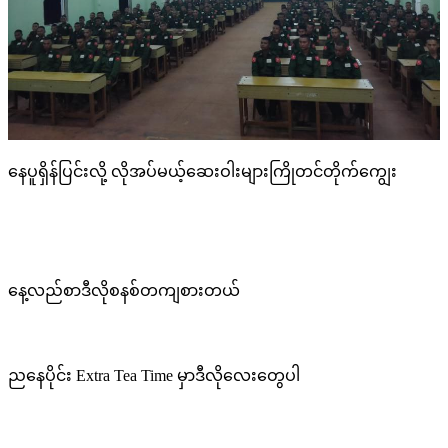
နေပူရှိန်ပြင်းလို့ လိုအပ်မယ့်ဆေးဝါးများကြိုတင်တိုက်ကျွေး
နေ့လည်စာဒီလိုစနစ်တကျစားတယ်
ညနေပိုင်း Extra Tea Time မှာဒီလိုလေးတွေပါ