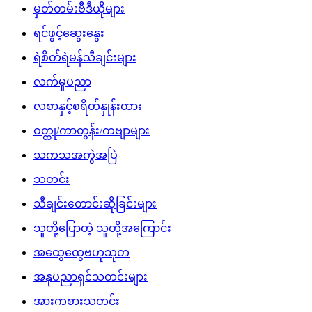
မှတ်တမ်းဗီဒီယိုများ
ရင်ဖွင့်ဆွေးနွေး
ရဲစိတ်ရဲမန်သီချင်းများ
လက်မှုပညာ
လစာနှင့်စရိတ်နှုန်းထား
ဝတ္ထု/ကာတွန်း/ကဗျာများ
သကသအကွဲအပြဲ
သတင်း
သီချင်းတောင်းဆိုခြင်းများ
သူတို့ပြောတဲ့ သူတို့အကြောင်း
အထွေထွေဗဟုသုတ
အနုပညာရှင်သတင်းများ
အားကစားသတင်း