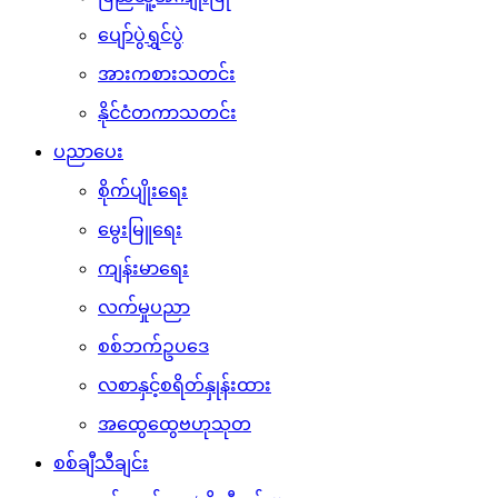
ပျော်ပွဲရွှင်ပွဲ
အားကစားသတင်း
နိုင်ငံတကာသတင်း
ပညာပေး
စိုက်ပျိုးရေး
မွေးမြူရေး
ကျန်းမာရေး
လက်မှုပညာ
စစ်ဘက်ဥပဒေ
လစာနှင့်စရိတ်နှုန်းထား
အထွေထွေဗဟုသုတ
စစ်ချီသီချင်း