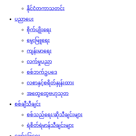
နိုင်ငံတကာသတင်း
ပညာပေး
စိုက်ပျိုးရေး
မွေးမြူရေး
ကျန်းမာရေး
လက်မှုပညာ
စစ်ဘက်ဥပဒေ
လစာနှင့်စရိတ်နှုန်းထား
အထွေထွေဗဟုသုတ
စစ်ချီသီချင်း
စစ်သည်ရေး/ဆိုသီချင်းများ
ရဲစိတ်ရဲမာန်သီချင်းများ
ဖျော်ဖြေရေး