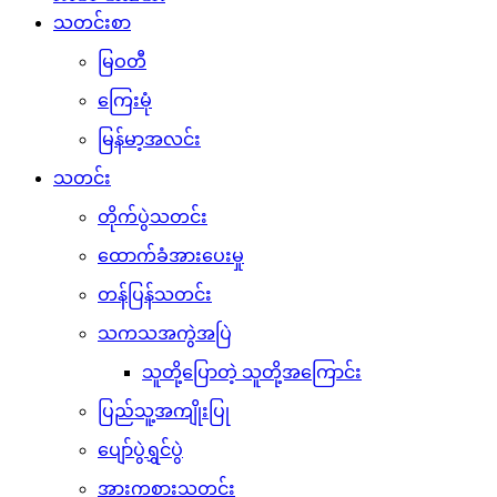
သတင်းစာ
မြဝတီ
ကြေးမုံ
မြန်မာ့အလင်း
သတင်း
တိုက်ပွဲသတင်း
ထောက်ခံအားပေးမှု
တန်ပြန်သတင်း
သကသအကွဲအပြဲ
သူတို့ပြောတဲ့ သူတို့အကြောင်း
ပြည်သူ့အကျိုးပြု
ပျော်ပွဲရွှင်ပွဲ
အားကစားသတင်း