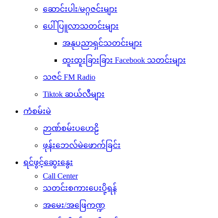
ဆောင်းပါး/မဂ္ဂဇင်းများ
ပေါ်ပြူလာသတင်းများ
အနုပညာရှင်သတင်းများ
ထူးထူးခြားခြား Facebook သတင်းများ
သဇင် FM Radio
Tiktok ဆယ်လီများ
ကံစမ်းမဲ
ဉာဏ်စမ်းပဟေဠိ
ဖုန်းဘေလ်မဲဖောက်ခြင်း
ရင်ဖွင့်ဆွေးနွေး
Call Center
သတင်းစကားပေးပို့ရန်
အမေး/အဖြေကဏ္ဍ