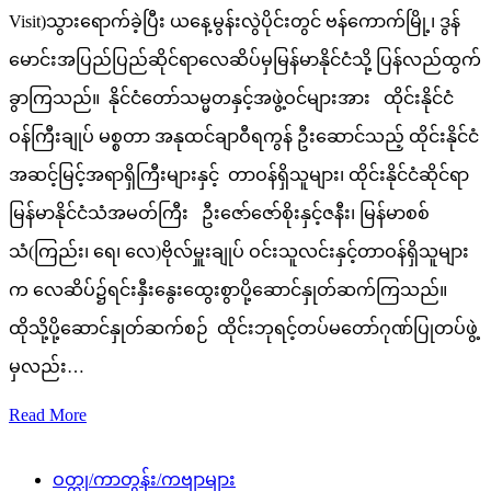
Visit)သွားရောက်ခဲ့ပြီး ယနေ့မွန်းလွဲပိုင်းတွင် ဗန်ကောက်မြို့၊ ဒွန်
မောင်းအပြည်ပြည်ဆိုင်ရာလေဆိပ်မှမြန်မာနိုင်ငံသို့ ပြန်လည်ထွက်
ခွာကြသည်။ နိုင်ငံတော်သမ္မတနှင့်အဖွဲ့ဝင်များအား ထိုင်းနိုင်ငံ
ဝန်ကြီးချုပ် မစ္စတာ အနုထင်ချာဝီရကွန် ဦးဆောင်သည့် ထိုင်းနိုင်ငံ
အဆင့်မြင့်အရာရှိကြီးများနှင့် တာဝန်ရှိသူများ၊ ထိုင်းနိုင်ငံဆိုင်ရာ
မြန်မာနိုင်ငံသံအမတ်ကြီး ဦးဇော်ဇော်စိုးနှင့်ဇနီး၊ မြန်မာစစ်
သံ(ကြည်း၊ ရေ၊ လေ)ဗိုလ်မှူးချုပ် ဝင်းသူလင်းနှင့်တာဝန်ရှိသူများ
က လေဆိပ်၌ရင်းနှီးနွေးထွေးစွာပို့ဆောင်နှုတ်ဆက်ကြသည်။
ထိုသို့ပို့ဆောင်နှုတ်ဆက်စဉ် ထိုင်းဘုရင့်တပ်မတော်ဂုဏ်ပြုတပ်ဖွဲ့
မှလည်း…
Read More
ဝတ္ထု/ကာတွန်း/ကဗျာများ