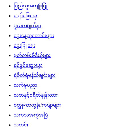
ပြည်သူ့အကျိုးပြု
ဖျော်ဖြေရေး
မူလစာမျက်နှာ
မွေးနေ့ဆုတောင်းများ
မွေးမြူရေး
မှတ်တမ်းဗီဒီယိုများ
ရင်ဖွင့်ဆွေးနွေး
ရဲစိတ်ရဲမန်သီချင်းများ
လက်မှုပညာ
လစာနှင့်စရိတ်နှုန်းထား
ဝတ္ထု/ကာတွန်း/ကဗျာများ
သကသအကွဲအပြဲ
သတင်း