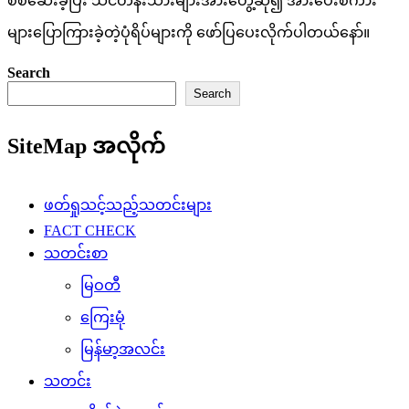
စစ်ဆေးခဲ့ပြီး သင်တန်းသားများအားတွေ့ဆုံ၍ အားပေးစကား
များပြောကြားခဲ့တဲ့ပုံရိပ်များကို ဖော်ပြပေးလိုက်ပါတယ်နော်။
Search
Search
SiteMap အလိုက်
ဖတ်ရှုသင့်သည့်သတင်းများ
FACT CHECK
သတင်းစာ
မြဝတီ
ကြေးမုံ
မြန်မာ့အလင်း
သတင်း