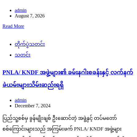
admin
August 7, 2026
Read More
တိုက်ပွဲသတင်း
သတင်း
PNLA/ KNDF အဖွဲ့များ၏ ခမ်းနဂါးစခန်းနှင့် လက်နက်
ခဲယမ်းများသိမ်းဆည်းရရှိ
admin
December 7, 2024
ပြည်သူ့စစ်မှ ခွန်မျိုးချစ် ဦးဆောင်တဲ့ အဖွဲ့နှင့် တပ်မတော်
စစ်ကြောင်းများသည် အကြမ်းဖက် PNLA/ KNDF အဖွဲ့များ