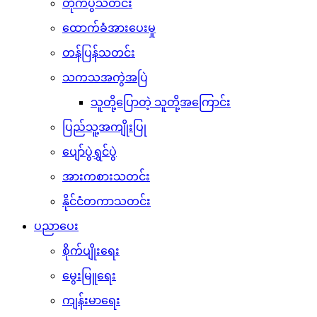
တိုက်ပွဲသတင်း
ထောက်ခံအားပေးမှု
တန်ပြန်သတင်း
သကသအကွဲအပြဲ
သူတို့ပြောတဲ့ သူတို့အကြောင်း
ပြည်သူ့အကျိုးပြု
ပျော်ပွဲရွှင်ပွဲ
အားကစားသတင်း
နိုင်ငံတကာသတင်း
ပညာပေး
စိုက်ပျိုးရေး
မွေးမြူရေး
ကျန်းမာရေး