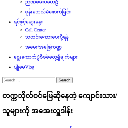
ဉာဏ်စမ်းပဟေဠိ
ဖုန်းဘေလ်မဲဖောက်ခြင်း
ရင်ဖွင့်ဆွေးနွေး
Call Center
သတင်းစကားပေးပို့ရန်
အမေး/အဖြေကဏ္ဍ
ရွေးကောက်ပွဲစိစစ်တွေ့ရှိချက်များ
ပျိုမေVlog
Search
for:
တက္ကသိုလ်ဝင်ဖြေဆိုနေတဲ့ ကျောင်းသား/
သူများကို အအေးလှူဒါန်း