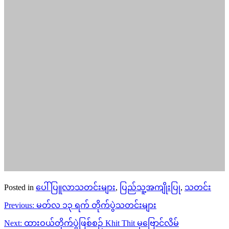
Posted in
ပေါ်ပြူလာသတင်းများ
,
ပြည်သူ့အကျိုးပြု
,
သတင်း
Post
Previous:
မတ်လ ၁၃ ရက် တိုက်ပွဲသတင်းများ
navigation
Next:
ထားဝယ်တိုက်ပွဲဖြစ်စဉ် Khit Thit မှဗြောင်လိမ်