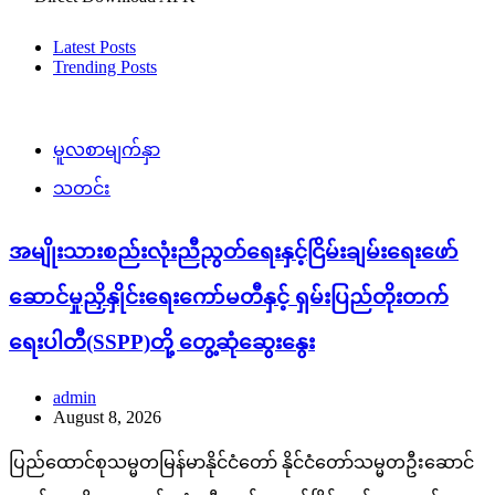
Latest Posts
Trending Posts
မူလစာမျက်နှာ
သတင်း
အမျိုးသားစည်းလုံးညီညွတ်ရေးနှင့်ငြိမ်းချမ်းရေးဖော်
ဆောင်မှုညှိနှိုင်းရေးကော်မတီနှင့် ရှမ်းပြည်တိုးတက်
ရေးပါတီ(SSPP)တို့ တွေ့ဆုံဆွေးနွေး
admin
August 8, 2026
ပြည်ထောင်စုသမ္မတမြန်မာနိုင်ငံတော် နိုင်ငံတော်သမ္မတဦးဆောင်