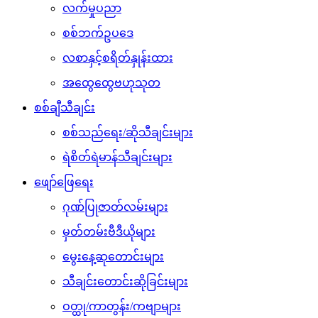
လက်မှုပညာ
စစ်ဘက်ဥပဒေ
လစာနှင့်စရိတ်နှုန်းထား
အထွေထွေဗဟုသုတ
စစ်ချီသီချင်း
စစ်သည်ရေး/ဆိုသီချင်းများ
ရဲစိတ်ရဲမာန်သီချင်းများ
ဖျော်ဖြေရေး
ဂုဏ်ပြုဇာတ်လမ်းများ
မှတ်တမ်းဗီဒီယိုများ
မွေးနေ့ဆုတောင်းများ
သီချင်းတောင်းဆိုခြင်းများ
ဝတ္ထု/ကာတွန်း/ကဗျာများ