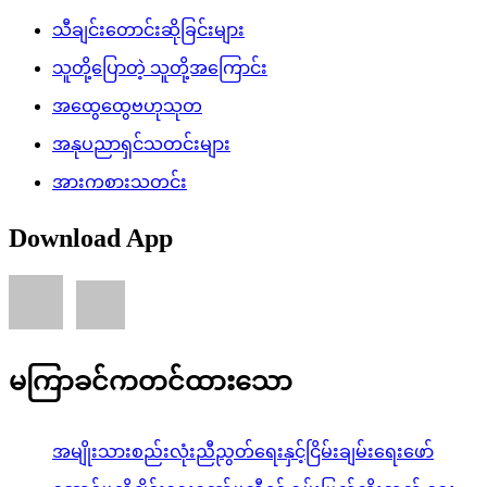
သီချင်းတောင်းဆိုခြင်းများ
သူတို့ပြောတဲ့ သူတို့အကြောင်း
အထွေထွေဗဟုသုတ
အနုပညာရှင်သတင်းများ
အားကစားသတင်း
Download App
မကြာခင်ကတင်ထားသော
အမျိုးသားစည်းလုံးညီညွတ်ရေးနှင့်ငြိမ်းချမ်းရေးဖော်