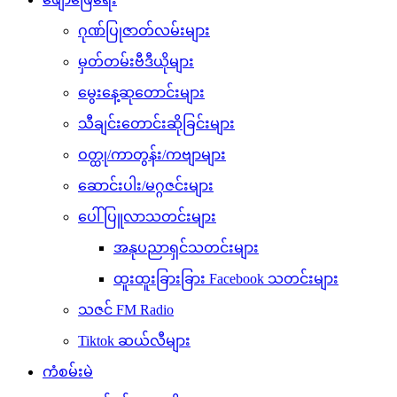
ဂုဏ်ပြုဇာတ်လမ်းများ
မှတ်တမ်းဗီဒီယိုများ
မွေးနေ့ဆုတောင်းများ
သီချင်းတောင်းဆိုခြင်းများ
ဝတ္ထု/ကာတွန်း/ကဗျာများ
ဆောင်းပါး/မဂ္ဂဇင်းများ
ပေါ်ပြူလာသတင်းများ
အနုပညာရှင်သတင်းများ
ထူးထူးခြားခြား Facebook သတင်းများ
သဇင် FM Radio
Tiktok ဆယ်လီများ
ကံစမ်းမဲ