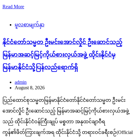
Read More
မူလစာမျက်နှာ
နိုင်ငံတော်သမ္မတ ဦးမင်းအောင်လှိုင် ဦးဆောင်သည့်
မြန်မာအဆင့်မြင့်ကိုယ်စားလှယ်အဖွဲ့ ထိုင်းနိုင်ငံမှ
မြန်မာနိုင်ငံသို့ပြန်လည်ရောက်ရှိ
admin
August 8, 2026
ပြည်ထောင်စုသမ္မတမြန်မာနိုင်ငံတော်နိုင်ငံတော်သမ္မတ ဦးမင်း
အောင်လှိုင် ဦးဆောင်သည့် မြန်မာအဆင့်မြင့်ကိုယ်စားလှယ်အဖွဲ့
သည် ထိုင်းနိုင်ငံဝန်ကြီးချုပ် မစ္စတာ အနုထင်ချာဝီရ
ကွန်၏ဖိတ်ကြားချက်အရ ထိုင်းနိုင်ငံသို့ တရားဝင်ခရီးစဉ်(Official