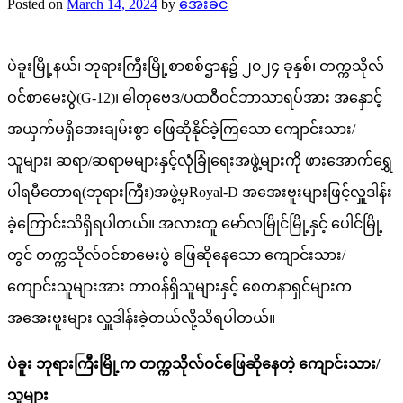
Posted on
March 14, 2024
by
အေးခင်
ပဲခူးမြို့နယ်၊ ဘုရားကြီးမြို့စာစစ်ဌာန၌ ၂၀၂၄ ခုနှစ်၊ တက္ကသိုလ်
ဝင်စာမေးပွဲ(G-12)၊ ဓါတုဗေဒ/ပထဝီဝင်ဘာသာရပ်အား အနှောင့်
အယှက်မရှိအေးချမ်းစွာ ဖြေဆိုနိုင်ခဲ့ကြသော ကျောင်းသား/
သူများ၊ ဆရာ/ဆရာမများနှင့်လုံခြုံရေးအဖွဲ့များကို ဖားအောက်ရွှေ
ပါရမီတောရ(ဘုရားကြီး)အဖွဲ့မှRoyal-D အအေးဗူးများဖြင့်လှူဒါန်း
ခဲ့ကြောင်းသိရှိရပါတယ်။ အလားတူ မော်လမြိုင်မြို့နှင့် ပေါင်မြို့
တွင် တက္ကသိုလ်ဝင်စာမေးပွဲ ဖြေဆိုနေသော ကျောင်းသား/
ကျောင်းသူများအား တာဝန်ရှိသူများနှင့် စေတနာရှင်များက
အအေးဗူးများ လှူဒါန်းခဲ့တယ်လို့သိရပါတယ်။
ပဲခူး ဘုရားကြီးမြို့က တက္ကသိုလ်ဝင်ဖြေဆိုနေတဲ့ ကျောင်းသား/
သူများ