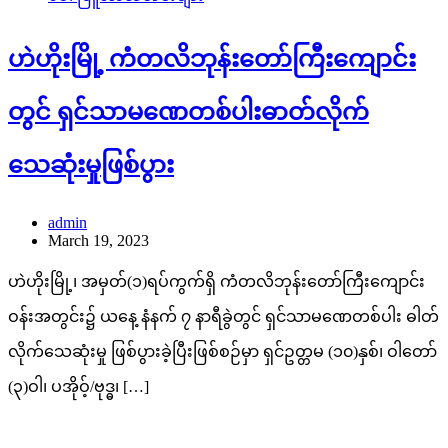
ဟဲဟိုးမြို့ ကံတလိဘုန်းတော်ကြီးကျောင်း
တွင် ရှင်သာမဏေတစ်ပါးဓာတ်လိုက်
သေဆုံးမှုဖြစ်ပွား
admin
March 19, 2023
ဟဲဟိုးမြို့၊ အမှတ်(၁)ရပ်ကွက်ရှိ ကံတလိဘုန်းတော်ကြီးကျောင်း
ဝန်းအတွင်း၌ ယနေ့ နံနက် ၇ နာရီခွဲတွင် ရှင်သာမဏေတစ်ပါး ဓါတ်
လိုက်သေဆုံးမှု ဖြစ်ပွားခဲ့ပြီးဖြစ်စဉ်မှာ ရှင်ဥတ္တမ (၁၀)နှစ်၊ ဝါတော်
(၃)ဝါ၊ ပအိုဝ့်/ဗုဒ္ဓ၊ […]