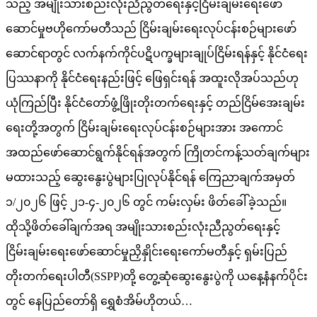
သည့် အမျိုးသားစည်းလုံးညီညွတ်ရေးနှင့်ငြိမ်းချမ်းရေးဖော်
ဆောင်မှုဗဟိုကော်မတီသည် ငြိမ်းချမ်းရေးလုပ်ငန်းစဉ်များဖော်
ဆောင်ရာတွင် လက်နက်ကိုင်ပဋိပက္ခများချုပ်ငြိမ်းရန်နှင့် နိုင်ငံရေး
ပြဿနာကို နိုင်ငံရေးနည်းဖြင့် ဖြေရှင်းရန် အထူးလိုအပ်သည်ဟု
ယုံကြည်ပြီး နိုင်ငံတော်ဖွံ့ဖြိုးတိုးတက်ရေးနှင့် တည်ငြိမ်အေးချမ်း
ရေးတို့အတွက် ငြိမ်းချမ်းရေးလုပ်ငန်းစဉ်များအား အကောင်
အထည်ဖော်ဆောင်ရွက်နိုင်ရန်အတွက် ကြိုတင်ကန့်သတ်ချက်များ
မထားသည့် ဆွေးနွေးပွဲများပြုလုပ်နိုင်ရန် ကြေညာချက်အမှတ်
၁/၂၀၂၆ ဖြင့် ၂၁-၄-၂၀၂၆ တွင် ကမ်းလှမ်း ဖိတ်ခေါ်ခဲ့သည်။
ထိုသို့ဖိတ်ခေါ်ချက်အရ အမျိုးသားစည်းလုံးညီညွတ်ရေးနှင့်
ငြိမ်းချမ်းရေးဖော်ဆောင်မှုညှိနှိုင်းရေးကော်မတီနှင့် ရှမ်းပြည်
တိုးတက်ရေးပါတီ(SSPP)တို့ တွေ့ဆုံဆွေးနွေးပွဲကို ယနေ့နံနက်ပိုင်း
တွင် နေပြည်တော်ရှိ ရွှေစံအိမ်ဟိုတယ်…