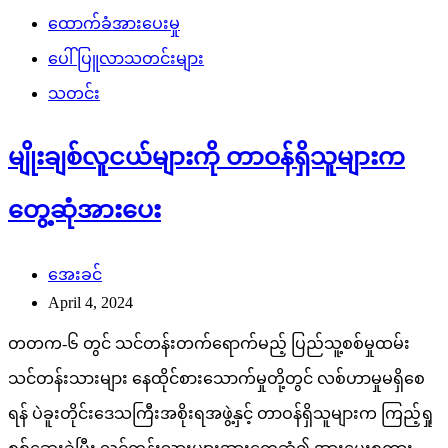
ထောက်ခံအားပေးမှု
ပေါ်ပြူလာသတင်းများ
သတင်း
မျိုးချစ်လူငယ်များကို တာဝန်ရှိသူများက
တွေ့ဆုံအားပေး
အေးခင်
April 4, 2024
တတက-၆ တွင် သင်တန်းတက်ရောက်မည့် ပြည်သူ့စစ်မှုထမ်း
သင်တန်းသားများ နေထိုင်စားသောက်မှုတို့တွင် လစ်ဟာမှုမရှိစေ
ရန် ပဲခူးတိုင်းဒေသကြီးအစိုးရအဖွဲ့နှင့် တာဝန်ရှိသူများက ကြည့်ရှု