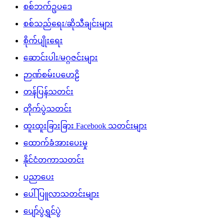
စစ်ဘက်ဥပဒေ
စစ်သည်ရေး/ဆိုသီချင်းများ
စိုက်ပျိုးရေး
ဆောင်းပါး/မဂ္ဂဇင်းများ
ဉာဏ်စမ်းပဟေဠိ
တန်ပြန်သတင်း
တိုက်ပွဲသတင်း
ထူးထူးခြားခြား Facebook သတင်းများ
ထောက်ခံအားပေးမှု
နိုင်ငံတကာသတင်း
ပညာပေး
ပေါ်ပြူလာသတင်းများ
ပျော်ပွဲရွှင်ပွဲ